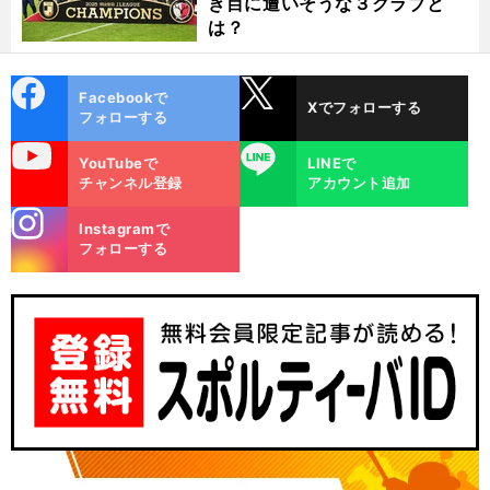
き目に遭いそうな３クラブと
は？
cebo
X
Facebookで
Xでフォローする
ok
フォローする
uTube
LINE
YouTubeで
LINEで
チャンネル登録
アカウント追加
stagra
Instagramで
m
フォローする