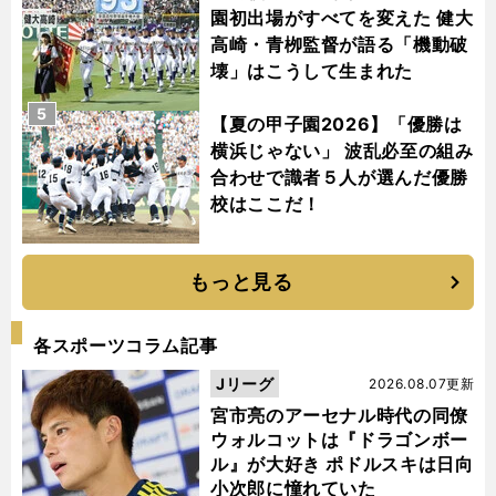
園初出場がすべてを変えた 健大
高崎・青栁監督が語る「機動破
壊」はこうして生まれた
5
【夏の甲子園2026】「優勝は
横浜じゃない」 波乱必至の組み
合わせで識者５人が選んだ優勝
校はここだ！
もっと見る
各スポーツコラム記事
Jリーグ
2026.08.07更新
宮市亮のアーセナル時代の同僚
ウォルコットは『ドラゴンボー
ル』が大好き ポドルスキは日向
小次郎に憧れていた