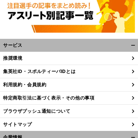
サービス
開
く/
推奨環境
閉
じ
集英社ID・スポルティーバIDとは
る
利用規約・会員規約
特定商取引法に基づく表示・その他の事項
ブラウザプッシュ通知について
サイトマップ
。
チ
」
企業情報
前