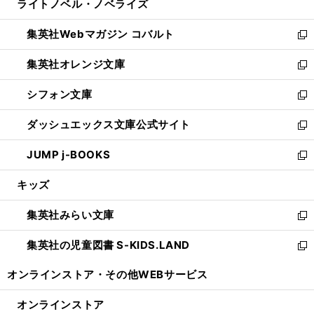
ライトノベル・ノベライズ
く
で
ド
ィ
い
開
ウ
ン
ウ
集英社Webマガジン コバルト
く
で
ド
ィ
新
開
ウ
ン
し
集英社オレンジ文庫
く
で
ド
い
新
開
ウ
ウ
し
シフォン文庫
く
で
ィ
い
新
開
ン
ウ
し
ダッシュエックス文庫公式サイト
く
ド
ィ
い
新
ウ
ン
ウ
し
JUMP j-BOOKS
で
ド
ィ
い
新
開
ウ
ン
ウ
し
キッズ
く
で
ド
ィ
い
開
ウ
ン
ウ
集英社みらい文庫
く
で
ド
ィ
新
開
ウ
ン
し
集英社の児童図書 S-KIDS.LAND
く
で
ド
い
新
開
ウ
ウ
し
オンラインストア・
その他WEBサービス
く
で
ィ
い
開
ン
ウ
オンラインストア
く
ド
ィ