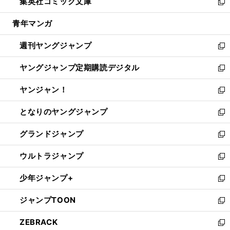
集英社コミック文庫
く
で
ド
ィ
い
新
開
ウ
ン
ウ
し
青年マンガ
く
で
ド
ィ
い
開
ウ
ン
ウ
週刊ヤングジャンプ
く
で
ド
ィ
新
開
ウ
ン
し
ヤングジャンプ定期購読デジタル
く
で
ド
い
新
開
ウ
ウ
し
ヤンジャン！
く
で
ィ
い
新
開
ン
ウ
し
となりのヤングジャンプ
く
ド
ィ
い
新
ウ
ン
ウ
し
グランドジャンプ
で
ド
ィ
い
新
開
ウ
ン
ウ
し
ウルトラジャンプ
く
で
ド
ィ
い
新
開
ウ
ン
ウ
し
少年ジャンプ+
く
で
ド
ィ
い
新
開
ウ
ン
ウ
し
ジャンプTOON
く
で
ド
ィ
い
新
開
ウ
ン
ウ
し
ZEBRACK
く
で
ド
ィ
い
新