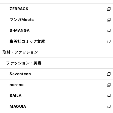
開
ウ
ン
ウ
し
ZEBRACK
く
で
ド
ィ
い
新
開
ウ
ン
ウ
し
マンガMeets
く
で
ド
ィ
い
新
開
ウ
ン
ウ
し
S-MANGA
く
で
ド
ィ
い
新
開
ウ
ン
ウ
し
集英社コミック文庫
く
で
ド
ィ
い
新
開
ウ
ン
ウ
し
取材・ファッション
く
で
ド
ィ
い
開
ウ
ン
ウ
ファッション・美容
く
で
ド
ィ
開
ウ
ン
Seventeen
く
で
ド
新
開
ウ
し
non-no
く
で
い
新
開
ウ
し
BAILA
く
ィ
い
新
ン
ウ
し
MAQUIA
ド
ィ
い
新
ウ
ン
ウ
し