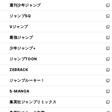
開
週刊少年ジャンプ
く
新
し
ジャンプSQ
い
新
ウ
し
Vジャンプ
ィ
い
新
ン
ウ
し
最強ジャンプ
ド
ィ
い
新
ウ
ン
ウ
し
少年ジャンプ+
で
ド
ィ
い
新
開
ウ
ン
ウ
し
ジャンプTOON
く
で
ド
ィ
い
新
開
ウ
ン
ウ
し
ZEBRACK
く
で
ド
ィ
い
新
開
ウ
ン
ウ
し
ジャンプルーキー！
く
で
ド
ィ
い
新
開
ウ
ン
ウ
し
S-MANGA
く
で
ド
ィ
い
新
開
ウ
ン
ウ
し
集英社ジャンプリミックス
く
で
ド
ィ
い
新
開
ウ
ン
ウ
し