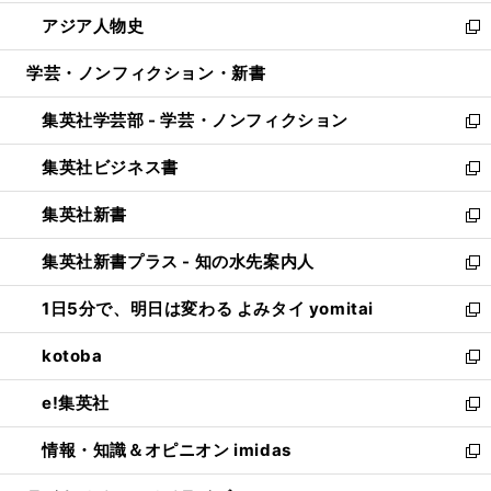
開
ウ
ン
ウ
し
アジア人物史
く
で
ド
ィ
い
新
開
ウ
ン
ウ
し
学芸・ノンフィクション・新書
く
で
ド
ィ
い
開
ウ
ン
ウ
集英社学芸部 - 学芸・ノンフィクション
く
で
ド
ィ
新
開
ウ
ン
し
集英社ビジネス書
く
で
ド
い
新
開
ウ
ウ
し
集英社新書
く
で
ィ
い
新
開
ン
ウ
し
集英社新書プラス - 知の水先案内人
く
ド
ィ
い
新
ウ
ン
ウ
し
1日5分で、明日は変わる よみタイ yomitai
で
ド
ィ
い
新
開
ウ
ン
ウ
し
kotoba
く
で
ド
ィ
い
新
開
ウ
ン
ウ
し
e!集英社
く
で
ド
ィ
い
新
開
ウ
ン
ウ
し
情報・知識＆オピニオン imidas
く
で
ド
ィ
い
新
開
ウ
ン
ウ
し