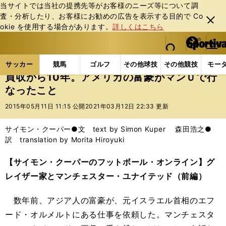
当サイトでは当社の提携先等がお客様のニーズ等について調
査・分析したり、お客様にお勧めの広告を表⽰する⽬的で Co
閉じ
okie を使⽤する場合があります。
詳しくはこちら
る
マイペ
web Sportiva (webスポルティーバ)
検索
メニュ
we
ー
サッカーの記事一覧
海外サッカー
サイモン・クー
b
ジ
サッカー
競馬
ゴルフ
その他球技
その他競技
モー
ス
買収から10年。アメリカの富豪がマンＵで行
ポ
なったこと
ル
テ
2015年05月11日 11:15 公開
2021年03月12日 22:33 更新
ィ
ー
サイモン・クーパー●文 text by Simon Kuper 森田浩之●
バ
訳 translation by Morita Hiroyuki
【サイモン・クーパーのフットボール・オンライン】グ
レイザー家とマンチェスター・ユナイテッド（前編）
数年前、アジア人の富豪が、元イスラエル首相のエフ
ード・オルメルトにある仕事を依頼した。マンチェスタ