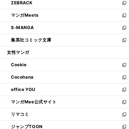
ZEBRACK
く
で
ド
ィ
い
新
開
ウ
ン
ウ
し
マンガMeets
く
で
ド
ィ
い
新
開
ウ
ン
ウ
し
S-MANGA
く
で
ド
ィ
い
新
開
ウ
ン
ウ
し
集英社コミック文庫
く
で
ド
ィ
い
新
開
ウ
ン
ウ
し
女性マンガ
く
で
ド
ィ
い
開
ウ
ン
ウ
Cookie
く
で
ド
ィ
新
開
ウ
ン
し
Cocohana
く
で
ド
い
新
開
ウ
ウ
し
office YOU
く
で
ィ
い
新
開
ン
ウ
し
マンガMee公式サイト
く
ド
ィ
い
新
ウ
ン
ウ
し
リマコミ
で
ド
ィ
い
新
開
ウ
ン
ウ
し
ジャンプTOON
く
で
ド
ィ
い
新