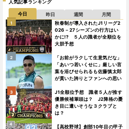
人気記事ランキング
今日
昨日
週間
月間
秋春制が導入されたJ1リーグ2
1
026－27シーズンの行方はい
かに!? ５人の識者が全順位を
大胆予想
「お前がラクして生意気だな」
2
「あいつ若いくせに」厳しい言
葉を浴びせられるも佐藤慎太郎
が貫いた誇りとファンへの思い
J1全順位予想 識者５人が推す
3
優勝候補筆頭は？ J2降格の憂
き目に遭いそうな３クラブと
は？
4
【高校野球】創部10年目の甲子