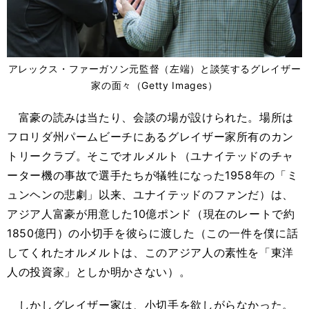
アレックス・ファーガソン元監督（左端）と談笑するグレイザー
家の面々（Getty Images）
富豪の読みは当たり、会談の場が設けられた。場所は
フロリダ州パームビーチにあるグレイザー家所有のカン
トリークラブ。そこでオルメルト（ユナイテッドのチャ
ーター機の事故で選手たちが犠牲になった1958年の「ミ
ュンヘンの悲劇」以来、ユナイテッドのファンだ）は、
アジア人富豪が用意した10億ポンド（現在のレートで約
1850億円）の小切手を彼らに渡した（この一件を僕に話
してくれたオルメルトは、このアジア人の素性を「東洋
人の投資家」としか明かさない）。
しかしグレイザー家は、小切手を欲しがらなかった。