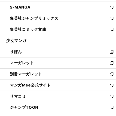
開
ウ
ン
ウ
し
S-MANGA
く
で
ド
ィ
い
新
開
ウ
ン
ウ
し
集英社ジャンプリミックス
く
で
ド
ィ
い
新
開
ウ
ン
ウ
し
集英社コミック文庫
く
で
ド
ィ
い
新
開
ウ
ン
ウ
し
少女マンガ
く
で
ド
ィ
い
開
ウ
ン
ウ
りぼん
く
で
ド
ィ
新
開
ウ
ン
し
マーガレット
く
で
ド
い
新
開
ウ
ウ
し
別冊マーガレット
く
で
ィ
い
新
開
ン
ウ
し
マンガMee公式サイト
く
ド
ィ
い
新
ウ
ン
ウ
し
リマコミ
で
ド
ィ
い
新
開
ウ
ン
ウ
し
ジャンプTOON
く
で
ド
ィ
い
新
開
ウ
ン
ウ
し