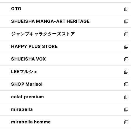
ウ
ン
OTO
で
ド
新
開
ウ
し
SHUEISHA MANGA-ART HERITAGE
く
で
い
新
開
ウ
し
ジャンプキャラクターズストア
く
ィ
い
新
ン
ウ
し
HAPPY PLUS STORE
ド
ィ
い
新
ウ
ン
ウ
し
SHUEISHA VOX
で
ド
ィ
い
新
開
ウ
ン
ウ
し
LEEマルシェ
く
で
ド
ィ
い
新
開
ウ
ン
ウ
し
SHOP Marisol
く
で
ド
ィ
い
新
開
ウ
ン
ウ
し
eclat premium
く
で
ド
ィ
い
新
開
ウ
ン
ウ
し
mirabella
く
で
ド
ィ
い
新
開
ウ
ン
ウ
し
mirabella homme
く
で
ド
ィ
い
新
開
ウ
ン
ウ
し