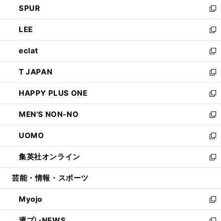
SPUR
で
ド
ィ
い
新
開
ウ
ン
ウ
し
LEE
く
で
ド
ィ
い
新
開
ウ
ン
ウ
し
eclat
く
で
ド
ィ
い
新
開
ウ
ン
ウ
し
T JAPAN
く
で
ド
ィ
い
新
開
ウ
ン
ウ
し
HAPPY PLUS ONE
く
で
ド
ィ
い
新
開
ウ
ン
ウ
し
MEN'S NON-NO
く
で
ド
ィ
い
新
開
ウ
ン
ウ
し
UOMO
く
で
ド
ィ
い
新
開
ウ
ン
ウ
し
集英社オンライン
く
で
ド
ィ
い
新
開
ウ
ン
ウ
し
芸能・情報・スポーツ
く
で
ド
ィ
い
開
ウ
ン
ウ
Myojo
く
で
ド
ィ
新
開
ウ
ン
し
週プレNEWS
く
で