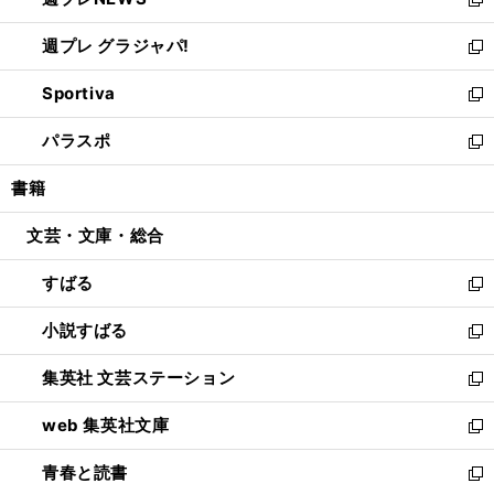
ド
い
新
開
ウ
ウ
し
週プレ グラジャパ!
く
で
ィ
い
新
開
ン
ウ
し
Sportiva
く
ド
ィ
い
新
ウ
ン
ウ
し
パラスポ
で
ド
ィ
い
新
開
ウ
ン
ウ
し
書籍
く
で
ド
ィ
い
開
ウ
ン
ウ
文芸・文庫・総合
く
で
ド
ィ
開
ウ
ン
すばる
く
で
ド
新
開
ウ
し
小説すばる
く
で
い
新
開
ウ
し
集英社 文芸ステーション
く
ィ
い
新
ン
ウ
し
web 集英社文庫
ド
ィ
い
新
ウ
ン
ウ
し
青春と読書
で
ド
ィ
い
新