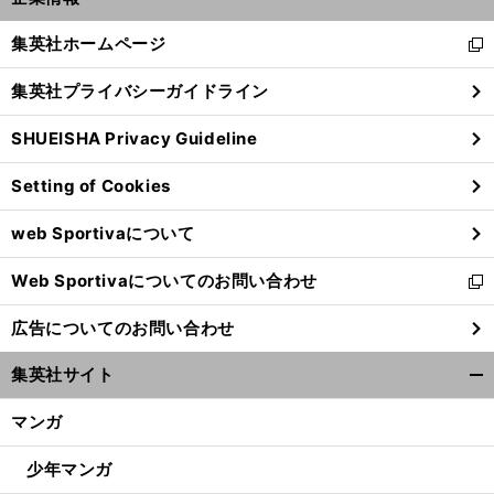
開
へ
く/
集英社ホームページ
新
閉
し
じ
集英社プライバシーガイドライン
い
る
ウ
SHUEISHA Privacy Guideline
ィ
ン
Setting of Cookies
ド
ウ
web Sportivaについて
で
開
Web Sportivaについてのお問い合わせ
く
新
し
広告についてのお問い合わせ
い
ウ
集英社サイト
ィ
開
ン
く/
マンガ
ド
閉
ウ
じ
少年マンガ
で
る