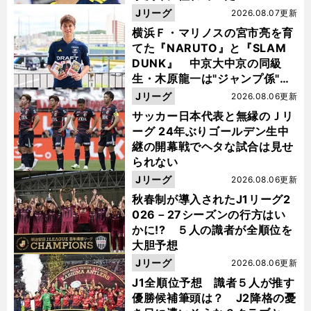
Jリーグ
2026.08.07更新
横浜Ｆ・マリノスの宮市亮を育
てた『NARUTO』と『SLAM
DUNK』 中京大中京の同級
生・木原龍一は"ジャンプ係"だ
った
Jリーグ
2026.08.06更新
サッカー日本代表と無縁のＪリ
ーグ 24年ぶりゴールデン生中
継の開幕戦でヘタな試合は見せ
られない
Jリーグ
2026.08.06更新
秋春制が導入されたJ1リーグ2
026－27シーズンの行方はい
かに!? ５人の識者が全順位を
大胆予想
Jリーグ
2026.08.06更新
J1全順位予想 識者５人が推す
優勝候補筆頭は？ J2降格の憂