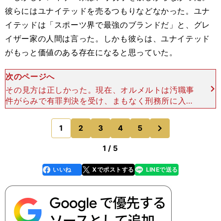
彼らにはユナイテッドを売るつもりなどなかった。ユナ
イテッドは「スポーツ界で最強のブランドだ」と、グレ
イザー家の人間は言った。しかも彼らは、ユナイテッド
がもっと価値のある存在になると思っていた。
次のページへ
その見方は正しかった。現在、オルメルトは汚職事
件がらみで有罪判決を受け、まもなく刑務所に入れ
られるかもしれない。しかしグレイザー家には、バ
ラ色の日々が続いている。 グレイザー家がユナイ
次
1
2
3
4
5
のページへ
テッドを買収し
1 / 5
いいね
Xでポストする
LINEで送る
line
faceboo
x
k