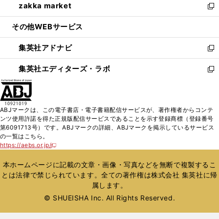
zakka market
く
で
ド
ィ
い
新
開
ウ
ン
ウ
し
その他WEBサービス
く
で
ド
ィ
い
開
ウ
ン
ウ
集英社アドナビ
く
で
ド
ィ
新
開
ウ
ン
し
集英社エディターズ・ラボ
く
で
ド
い
新
開
ウ
ウ
し
く
で
ィ
い
開
ン
ウ
ABJマークは、この電子書店・電子書籍配信サービスが、著作権者からコンテ
く
ド
ィ
ンツ使用許諾を得た正規版配信サービスであることを示す登録商標（登録番号
ウ
ン
第6091713号）です。ABJマークの詳細、ABJマークを掲示しているサービス
で
ド
の一覧はこちら。
開
ウ
https://aebs.or.jp/
新
く
で
し
い
開
本ホームページに記載の文章・画像・写真などを無断で複製するこ
ウ
く
とは法律で禁じられています。全ての著作権は株式会社 集英社に帰
ィ
属します。
ン
ド
© SHUEISHA Inc. All Rights Reserved.
ウ
で
開