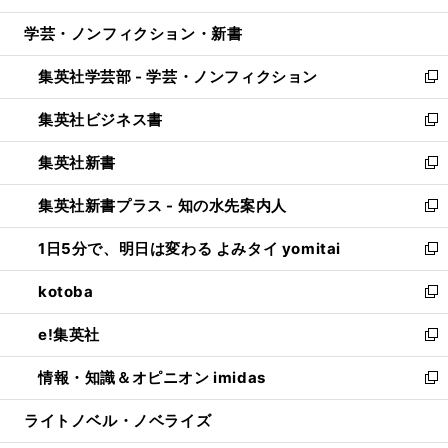
開
ウ
ン
ウ
し
学芸・ノンフィクション・新書
く
で
ド
ィ
い
開
ウ
ン
ウ
集英社学芸部 - 学芸・ノンフィクション
く
で
ド
ィ
新
開
ウ
ン
し
集英社ビジネス書
く
で
ド
い
新
開
ウ
ウ
し
集英社新書
く
で
ィ
い
新
開
ン
ウ
し
集英社新書プラス - 知の水先案内人
く
ド
ィ
い
新
ウ
ン
ウ
し
1日5分で、明日は変わる よみタイ yomitai
で
ド
ィ
い
新
開
ウ
ン
ウ
し
kotoba
く
で
ド
ィ
い
新
開
ウ
ン
ウ
し
e!集英社
く
で
ド
ィ
い
新
開
ウ
ン
ウ
し
情報・知識＆オピニオン imidas
く
で
ド
ィ
い
新
開
ウ
ン
ウ
し
ライトノベル・ノベライズ
く
で
ド
ィ
い
開
ウ
ン
ウ