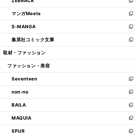
ZEBRACK
く
で
ド
ィ
い
新
開
ウ
ン
ウ
し
マンガMeets
く
で
ド
ィ
い
新
開
ウ
ン
ウ
し
S-MANGA
く
で
ド
ィ
い
新
開
ウ
ン
ウ
し
集英社コミック文庫
く
で
ド
ィ
い
新
開
ウ
ン
ウ
し
取材・ファッション
く
で
ド
ィ
い
開
ウ
ン
ウ
ファッション・美容
く
で
ド
ィ
開
ウ
ン
Seventeen
く
で
ド
新
開
ウ
し
non-no
く
で
い
新
開
ウ
し
BAILA
く
ィ
い
新
ン
ウ
し
MAQUIA
ド
ィ
い
新
ウ
ン
ウ
し
SPUR
で
ド
ィ
い
新