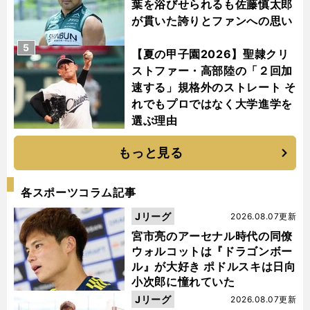
葉を浴びせられるも佐藤慎太郎
が貫いた誇りとファンへの思い
5
【夏の甲子園2026】聖隷クリ
ストファー・高部陸の「２回加
速する」規格外のストレート そ
れでもプロではなく大学進学を
選ぶ理由
もっと見る
各スポーツコラム記事
Jリーグ
2026.08.07更新
宮市亮のアーセナル時代の同僚
ウォルコットは『ドラゴンボー
ル』が大好き ポドルスキは日向
小次郎に憧れていた
Jリーグ
2026.08.07更新