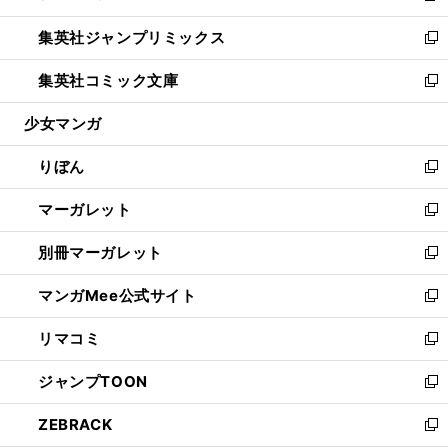
開
ウ
ン
ウ
し
集英社ジャンプリミックス
く
で
ド
ィ
い
新
開
ウ
ン
ウ
し
集英社コミック文庫
く
で
ド
ィ
い
新
開
ウ
ン
ウ
し
少女マンガ
く
で
ド
ィ
い
開
ウ
ン
ウ
りぼん
く
で
ド
ィ
新
開
ウ
ン
し
マーガレット
く
で
ド
い
新
開
ウ
ウ
し
別冊マーガレット
く
で
ィ
い
新
開
ン
ウ
し
マンガMee公式サイト
く
ド
ィ
い
新
ウ
ン
ウ
し
リマコミ
で
ド
ィ
い
新
開
ウ
ン
ウ
し
ジャンプTOON
く
で
ド
ィ
い
新
開
ウ
ン
ウ
し
ZEBRACK
く
で
ド
ィ
い
新
開
ウ
ン