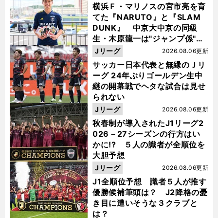
横浜Ｆ・マリノスの宮市亮を育
てた『NARUTO』と『SLAM
DUNK』 中京大中京の同級
生・木原龍一は"ジャンプ係"だ
った
Jリーグ
2026.08.06更新
サッカー日本代表と無縁のＪリ
ーグ 24年ぶりゴールデン生中
継の開幕戦でヘタな試合は見せ
られない
Jリーグ
2026.08.06更新
秋春制が導入されたJ1リーグ2
026－27シーズンの行方はい
かに!? ５人の識者が全順位を
大胆予想
Jリーグ
2026.08.06更新
J1全順位予想 識者５人が推す
優勝候補筆頭は？ J2降格の憂
き目に遭いそうな３クラブと
は？