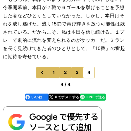
今季開幕前、本田が７戦で６ゴールを挙げることを予想
した者などひとりとしていなかった。しかし、本田はそ
れを成し遂げた。残り15節で再び輝きを放つ可能性は残
されている。だからこそ、私は本田を信じ続ける。１プ
レーで劇的に流れを変えられるのがサッカーだ。ミラン
を長く見続けてきた者のひとりとして、「10番」の奮起
に期待を寄せている。
1
2
3
4
のページへ
前
4 / 4
いいね
Xでポストする
LINEで送る
line
faceboo
x
k