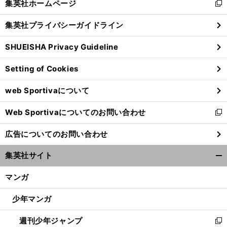
集英社ホームページ
新
閉
し
じ
集英社プライバシーガイドライン
い
る
ウ
SHUEISHA Privacy Guideline
ィ
ン
Setting of Cookies
ド
ウ
web Sportivaについて
で
開
Web Sportivaについてのお問い合わせ
く
新
し
広告についてのお問い合わせ
い
ウ
集英社サイト
ィ
開
ン
く/
マンガ
ド
閉
ウ
じ
少年マンガ
で
る
開
高
。
ミ
」
週刊少年ジャンプ
く
新
評価にも気を引き締める香川真司
「
ス多かった