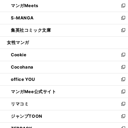
ウ
し
マンガMeets
く
で
ド
ィ
い
新
開
ウ
ン
ウ
し
S-MANGA
く
で
ド
ィ
い
新
開
ウ
ン
ウ
し
集英社コミック文庫
く
で
ド
ィ
い
新
開
ウ
ン
ウ
し
女性マンガ
く
で
ド
ィ
い
開
ウ
ン
ウ
Cookie
く
で
ド
ィ
新
開
ウ
ン
し
Cocohana
く
で
ド
い
新
開
ウ
ウ
し
office YOU
く
で
ィ
い
新
開
ン
ウ
し
マンガMee公式サイト
く
ド
ィ
い
新
ウ
ン
ウ
し
リマコミ
で
ド
ィ
い
新
開
ウ
ン
ウ
し
ジャンプTOON
く
で
ド
ィ
い
新
開
ウ
ン
ウ
し