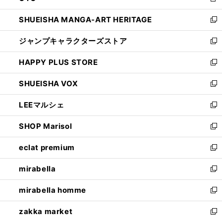
新
開
ウ
し
SHUEISHA MANGA-ART HERITAGE
く
で
い
新
開
ウ
し
ジャンプキャラクターズストア
く
ィ
い
新
ン
ウ
し
HAPPY PLUS STORE
ド
ィ
い
新
ウ
ン
ウ
し
SHUEISHA VOX
で
ド
ィ
い
新
開
ウ
ン
ウ
し
LEEマルシェ
く
で
ド
ィ
い
新
開
ウ
ン
ウ
し
SHOP Marisol
く
で
ド
ィ
い
新
開
ウ
ン
ウ
し
eclat premium
く
で
ド
ィ
い
新
開
ウ
ン
ウ
し
mirabella
く
で
ド
ィ
い
新
開
ウ
ン
ウ
し
mirabella homme
く
で
ド
ィ
い
新
開
ウ
ン
ウ
し
zakka market
く
で
ド
ィ
い
新
開