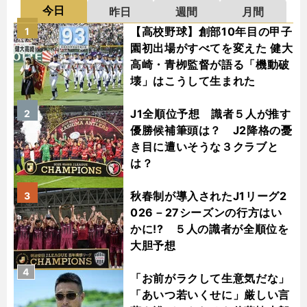
今日
昨日
週間
月間
【高校野球】創部10年目の甲子
1
園初出場がすべてを変えた 健大
高崎・青栁監督が語る「機動破
壊」はこうして生まれた
J1全順位予想 識者５人が推す
2
優勝候補筆頭は？ J2降格の憂
き目に遭いそうな３クラブと
は？
秋春制が導入されたJ1リーグ2
3
026－27シーズンの行方はい
かに!? ５人の識者が全順位を
大胆予想
4
「お前がラクして生意気だな」
「あいつ若いくせに」厳しい言