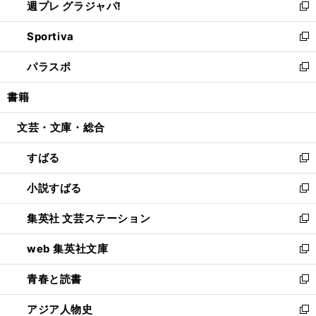
週プレ グラジャパ!
く
で
ィ
い
新
開
ン
ウ
し
Sportiva
く
ド
ィ
い
新
ウ
ン
ウ
し
パラスポ
で
ド
ィ
い
新
開
ウ
ン
ウ
し
書籍
く
で
ド
ィ
い
開
ウ
ン
ウ
文芸・文庫・総合
く
で
ド
ィ
開
ウ
ン
すばる
く
で
ド
新
開
ウ
し
小説すばる
く
で
い
新
開
ウ
し
集英社 文芸ステーション
く
ィ
い
新
ン
ウ
し
web 集英社文庫
ド
ィ
い
新
ウ
ン
ウ
し
青春と読書
で
ド
ィ
い
新
開
ウ
ン
ウ
し
アジア人物史
く
で
ド
ィ
い
新