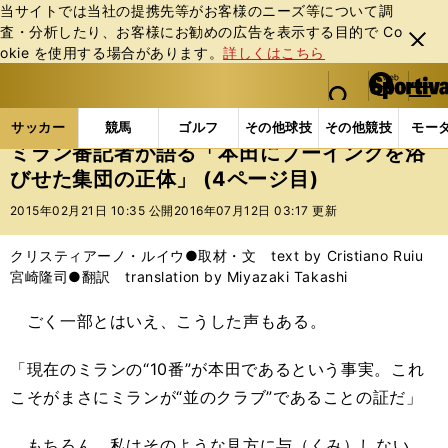
当サイトでは当社の提携先等がお客様のニーズ等について調
査・分析したり、お客様にお勧めの広告を表⽰する⽬的で Co
閉じ
okie を使⽤する場合があります。
詳しくはこちら
る
マイペ
web Sportiva (webスポルティーバ)
検索
メニュ
we
ー
サッカーの記事一覧
海外サッカー
海外サッカー
b
ジ
サッカー
競馬
ゴルフ
その他球技
その他競技
モー
ス
ミラン番記者が語る「本田にブーイングを浴
ポ
びせた集団の正体」 (4ページ目)
ル
テ
2015年02月21日 10:35 公開
2016年07月12日 03:17 更新
ィ
ー
クリスティアーノ・ルイウ●取材・文 text by Cristiano Ruiu
バ
宮崎隆司●翻訳 translation by Miyazaki Takashi
ごく一部とはいえ、こうした声もある。
「現在のミランの“10番”が本田であるという事実。これ
こそがまさにミランが“並のクラブ”であることの証だ」
もちろん、私はそのような見方に与（くみ）しない。