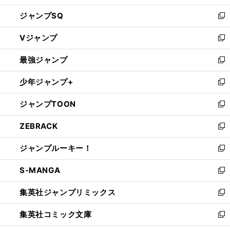
し
ジャンプSQ
い
新
ウ
し
Vジャンプ
ィ
い
新
ン
ウ
し
最強ジャンプ
ド
ィ
い
新
ウ
ン
ウ
し
少年ジャンプ+
で
ド
ィ
い
新
開
ウ
ン
ウ
し
ジャンプTOON
く
で
ド
ィ
い
新
開
ウ
ン
ウ
し
ZEBRACK
く
で
ド
ィ
い
新
開
ウ
ン
ウ
し
ジャンプルーキー！
く
で
ド
ィ
い
新
開
ウ
ン
ウ
し
S-MANGA
く
で
ド
ィ
い
新
開
ウ
ン
ウ
し
集英社ジャンプリミックス
く
で
ド
ィ
い
新
開
ウ
ン
ウ
し
集英社コミック文庫
く
で
ド
ィ
い
新
開
ウ
ン
ウ
し