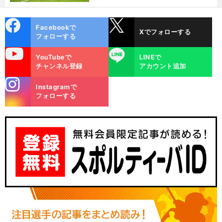
cebo
X
Facebookで
Xでフォローする
ok
フォローする
uTube
LINE
YouTubeで
LINEで
チャンネル登録
アカウント追加
stagra
Instagramで
m
フォローする