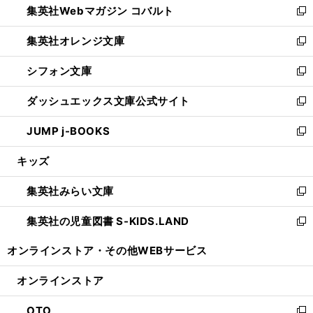
集英社Webマガジン コバルト
く
で
ド
ィ
新
開
ウ
ン
し
集英社オレンジ文庫
く
で
ド
い
新
開
ウ
ウ
し
シフォン文庫
く
で
ィ
い
新
開
ン
ウ
し
ダッシュエックス文庫公式サイト
く
ド
ィ
い
新
ウ
ン
ウ
し
JUMP j-BOOKS
で
ド
ィ
い
新
開
ウ
ン
ウ
し
キッズ
く
で
ド
ィ
い
開
ウ
ン
ウ
集英社みらい文庫
く
で
ド
ィ
新
開
ウ
ン
し
集英社の児童図書 S-KIDS.LAND
く
で
ド
い
新
開
ウ
ウ
し
オンラインストア・
その他WEBサービス
く
で
ィ
い
開
ン
ウ
オンラインストア
く
ド
ィ
ウ
ン
OTO
で
ド