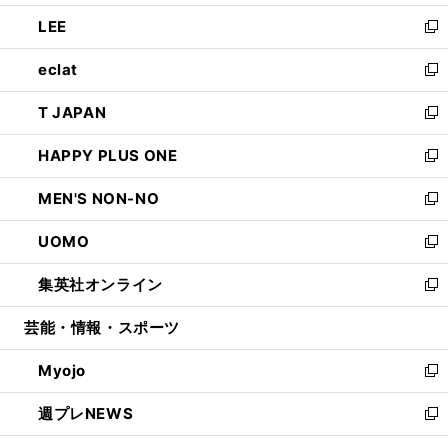
開
ウ
ン
ウ
し
LEE
く
で
ド
ィ
い
新
開
ウ
ン
ウ
し
eclat
く
で
ド
ィ
い
新
開
ウ
ン
ウ
し
T JAPAN
く
で
ド
ィ
い
新
開
ウ
ン
ウ
し
HAPPY PLUS ONE
く
で
ド
ィ
い
新
開
ウ
ン
ウ
し
MEN'S NON-NO
く
で
ド
ィ
い
新
開
ウ
ン
ウ
し
UOMO
く
で
ド
ィ
い
新
開
ウ
ン
ウ
し
集英社オンライン
く
で
ド
ィ
い
新
開
ウ
ン
ウ
し
芸能・情報・スポーツ
く
で
ド
ィ
い
開
ウ
ン
ウ
Myojo
く
で
ド
ィ
新
開
ウ
ン
し
週プレNEWS
く
で
ド
い
新
開
ウ
ウ
し