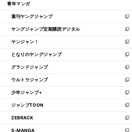
青年マンガ
く
で
ド
ィ
い
開
ウ
ン
ウ
週刊ヤングジャンプ
く
で
ド
ィ
新
開
ウ
ン
し
ヤングジャンプ定期購読デジタル
く
で
ド
い
新
開
ウ
ウ
し
ヤンジャン！
く
で
ィ
い
新
開
ン
ウ
し
となりのヤングジャンプ
く
ド
ィ
い
新
ウ
ン
ウ
し
グランドジャンプ
で
ド
ィ
い
新
開
ウ
ン
ウ
し
ウルトラジャンプ
く
で
ド
ィ
い
新
開
ウ
ン
ウ
し
少年ジャンプ+
く
で
ド
ィ
い
新
開
ウ
ン
ウ
し
ジャンプTOON
く
で
ド
ィ
い
新
開
ウ
ン
ウ
し
ZEBRACK
く
で
ド
ィ
い
新
開
ウ
ン
ウ
し
S-MANGA
く
で
ド
ィ
い
新