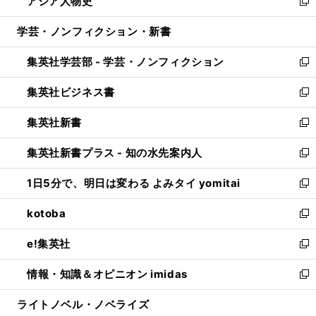
アジア人物史
く
で
ド
ィ
い
新
開
ウ
ン
ウ
し
学芸・ノンフィクション・新書
く
で
ド
ィ
い
開
ウ
ン
ウ
集英社学芸部 - 学芸・ノンフィクション
く
で
ド
ィ
新
開
ウ
ン
し
集英社ビジネス書
く
で
ド
い
新
開
ウ
ウ
し
集英社新書
く
で
ィ
い
新
開
ン
ウ
し
集英社新書プラス - 知の水先案内人
く
ド
ィ
い
新
ウ
ン
ウ
し
1日5分で、明日は変わる よみタイ yomitai
で
ド
ィ
い
新
開
ウ
ン
ウ
し
kotoba
く
で
ド
ィ
い
新
開
ウ
ン
ウ
し
e!集英社
く
で
ド
ィ
い
新
開
ウ
ン
ウ
し
情報・知識＆オピニオン imidas
く
で
ド
ィ
い
新
開
ウ
ン
ウ
し
ライトノベル・ノベライズ
く
で
ド
ィ
い