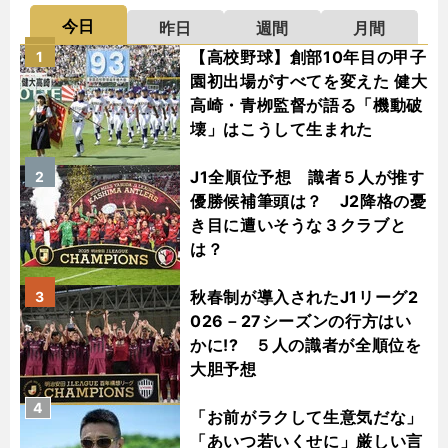
今日
昨日
週間
月間
【高校野球】創部10年目の甲子
1
園初出場がすべてを変えた 健大
高崎・青栁監督が語る「機動破
壊」はこうして生まれた
J1全順位予想 識者５人が推す
2
優勝候補筆頭は？ J2降格の憂
き目に遭いそうな３クラブと
は？
秋春制が導入されたJ1リーグ2
3
026－27シーズンの行方はい
かに!? ５人の識者が全順位を
大胆予想
4
「お前がラクして生意気だな」
「あいつ若いくせに」厳しい言