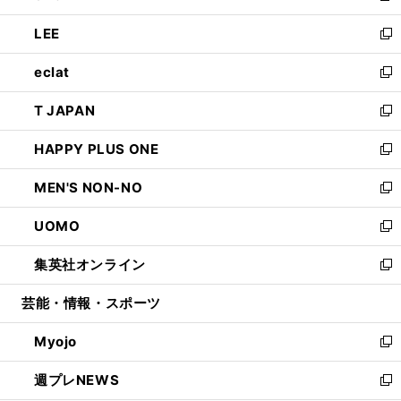
開
ウ
ン
ウ
し
LEE
く
で
ド
ィ
い
新
開
ウ
ン
ウ
し
eclat
く
で
ド
ィ
い
新
開
ウ
ン
ウ
し
T JAPAN
く
で
ド
ィ
い
新
開
ウ
ン
ウ
し
HAPPY PLUS ONE
く
で
ド
ィ
い
新
開
ウ
ン
ウ
し
MEN'S NON-NO
く
で
ド
ィ
い
新
開
ウ
ン
ウ
し
UOMO
く
で
ド
ィ
い
新
開
ウ
ン
ウ
し
集英社オンライン
く
で
ド
ィ
い
新
開
ウ
ン
ウ
し
芸能・情報・スポーツ
く
で
ド
ィ
い
開
ウ
ン
ウ
Myojo
く
で
ド
ィ
新
開
ウ
ン
し
週プレNEWS
く
で
ド
い
新
開
ウ