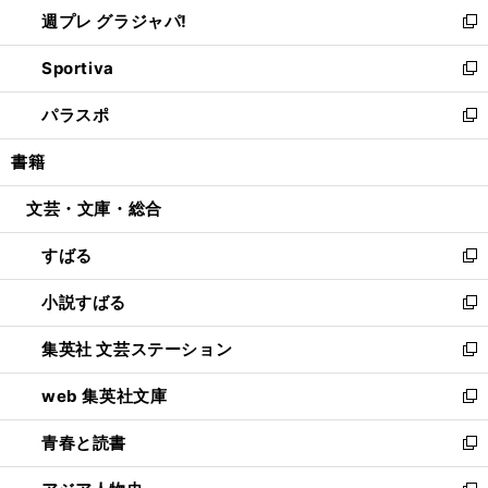
ウ
し
週プレ グラジャパ!
く
で
ィ
い
新
開
ン
ウ
し
Sportiva
く
ド
ィ
い
新
ウ
ン
ウ
し
パラスポ
で
ド
ィ
い
新
開
ウ
ン
ウ
し
書籍
く
で
ド
ィ
い
開
ウ
ン
ウ
文芸・文庫・総合
く
で
ド
ィ
開
ウ
ン
すばる
く
で
ド
新
開
ウ
し
小説すばる
く
で
い
新
開
ウ
し
集英社 文芸ステーション
く
ィ
い
新
ン
ウ
し
web 集英社文庫
ド
ィ
い
新
ウ
ン
ウ
し
青春と読書
で
ド
ィ
い
新
開
ウ
ン
ウ
し