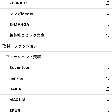
ZEBRACK
く
で
ド
ィ
い
新
開
ウ
ン
ウ
し
マンガMeets
く
で
ド
ィ
い
新
開
ウ
ン
ウ
し
S-MANGA
く
で
ド
ィ
い
新
開
ウ
ン
ウ
し
集英社コミック文庫
く
で
ド
ィ
い
新
開
ウ
ン
ウ
し
取材・ファッション
く
で
ド
ィ
い
開
ウ
ン
ウ
ファッション・美容
く
で
ド
ィ
開
ウ
ン
Seventeen
く
で
ド
新
開
ウ
し
non-no
く
で
い
新
開
ウ
し
BAILA
く
ィ
い
新
ン
ウ
し
MAQUIA
ド
ィ
い
新
ウ
ン
ウ
し
SPUR
で
ド
ィ
い
新