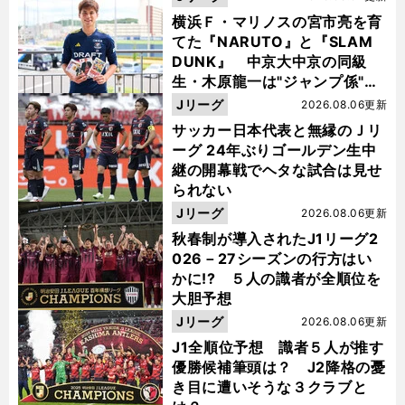
横浜Ｆ・マリノスの宮市亮を育
てた『NARUTO』と『SLAM
DUNK』 中京大中京の同級
生・木原龍一は"ジャンプ係"だ
った
Jリーグ
2026.08.06更新
サッカー日本代表と無縁のＪリ
ーグ 24年ぶりゴールデン生中
継の開幕戦でヘタな試合は見せ
られない
Jリーグ
2026.08.06更新
秋春制が導入されたJ1リーグ2
026－27シーズンの行方はい
かに!? ５人の識者が全順位を
大胆予想
Jリーグ
2026.08.06更新
J1全順位予想 識者５人が推す
優勝候補筆頭は？ J2降格の憂
き目に遭いそうな３クラブと