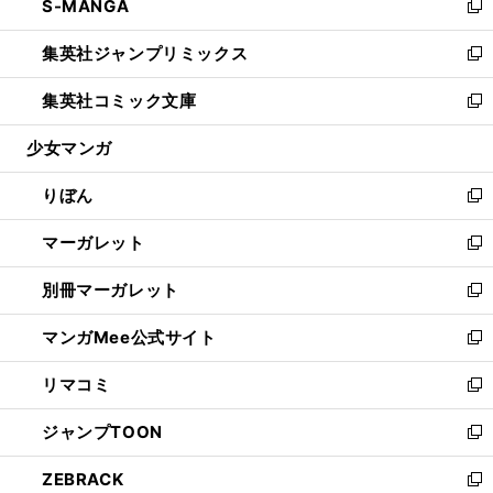
S-MANGA
く
で
ド
ィ
い
新
開
ウ
ン
ウ
し
集英社ジャンプリミックス
く
で
ド
ィ
い
新
開
ウ
ン
ウ
し
集英社コミック文庫
く
で
ド
ィ
い
新
開
ウ
ン
ウ
し
少女マンガ
く
で
ド
ィ
い
開
ウ
ン
ウ
りぼん
く
で
ド
ィ
新
開
ウ
ン
し
マーガレット
く
で
ド
い
新
開
ウ
ウ
し
別冊マーガレット
く
で
ィ
い
新
開
ン
ウ
し
マンガMee公式サイト
く
ド
ィ
い
新
ウ
ン
ウ
し
リマコミ
で
ド
ィ
い
新
開
ウ
ン
ウ
し
ジャンプTOON
く
で
ド
ィ
い
新
開
ウ
ン
ウ
し
ZEBRACK
く
で
ド
ィ
い
新