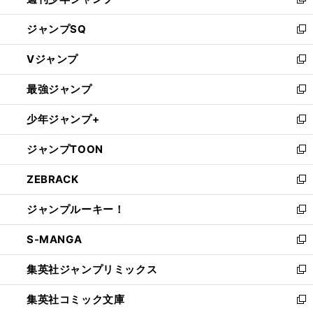
新
し
ジャンプSQ
い
新
ウ
し
Vジャンプ
ィ
い
新
ン
ウ
し
最強ジャンプ
ド
ィ
い
新
ウ
ン
ウ
し
少年ジャンプ+
で
ド
ィ
い
新
開
ウ
ン
ウ
し
ジャンプTOON
く
で
ド
ィ
い
新
開
ウ
ン
ウ
し
ZEBRACK
く
で
ド
ィ
い
新
開
ウ
ン
ウ
し
ジャンプルーキー！
く
で
ド
ィ
い
新
開
ウ
ン
ウ
し
S-MANGA
く
で
ド
ィ
い
新
開
ウ
ン
ウ
し
集英社ジャンプリミックス
く
で
ド
ィ
い
新
開
ウ
ン
ウ
し
集英社コミック文庫
く
で
ド
ィ
い
新