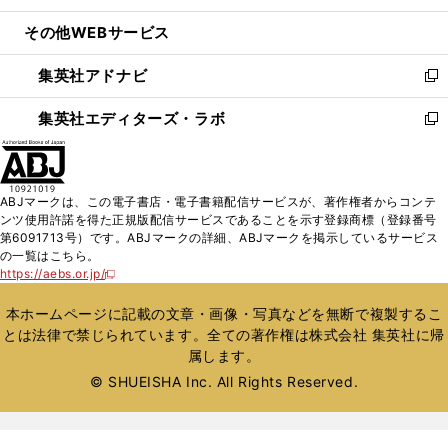
開
ウ
ン
ウ
し
その他WEBサービス
く
で
ド
ィ
い
開
ウ
ン
ウ
集英社アドナビ
く
で
ド
ィ
新
開
ウ
ン
し
集英社エディターズ・ラボ
く
で
ド
い
新
開
ウ
ウ
し
く
で
ィ
い
開
ン
ウ
ABJマークは、この電子書店・電子書籍配信サービスが、著作権者からコンテ
く
ド
ィ
ンツ使用許諾を得た正規版配信サービスであることを示す登録商標（登録番号
ウ
ン
第6091713号）です。ABJマークの詳細、ABJマークを掲示しているサービス
で
ド
の一覧はこちら。
開
ウ
https://aebs.or.jp/
新
く
で
し
い
開
本ホームページに記載の文章・画像・写真などを無断で複製するこ
ウ
く
とは法律で禁じられています。全ての著作権は株式会社 集英社に帰
ィ
属します。
ン
ド
© SHUEISHA Inc. All Rights Reserved.
ウ
で
開
く