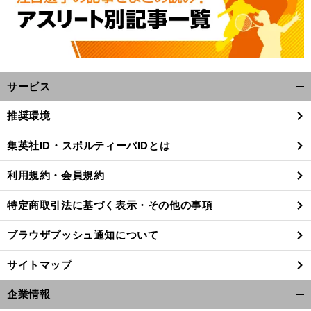
サービス
開
く/
推奨環境
閉
じ
集英社ID・スポルティーバIDとは
る
利用規約・会員規約
特定商取引法に基づく表示・その他の事項
ブラウザプッシュ通知について
サイトマップ
企業情報
開
前
へ