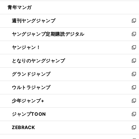
開
ウ
ン
ウ
し
青年マンガ
く
で
ド
ィ
い
開
ウ
ン
ウ
週刊ヤングジャンプ
く
で
ド
ィ
新
開
ウ
ン
し
ヤングジャンプ定期購読デジタル
く
で
ド
い
新
開
ウ
ウ
し
ヤンジャン！
く
で
ィ
い
新
開
ン
ウ
し
となりのヤングジャンプ
く
ド
ィ
い
新
ウ
ン
ウ
し
グランドジャンプ
で
ド
ィ
い
新
開
ウ
ン
ウ
し
ウルトラジャンプ
く
で
ド
ィ
い
新
開
ウ
ン
ウ
し
少年ジャンプ+
く
で
ド
ィ
い
新
開
ウ
ン
ウ
し
ジャンプTOON
く
で
ド
ィ
い
新
開
ウ
ン
ウ
し
ZEBRACK
く
で
ド
ィ
い
新
開
ウ
ン
ウ
し