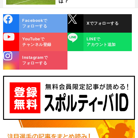
は？
cebo
X
Facebookで
Xでフォローする
ok
フォローする
uTube
LINE
YouTubeで
LINEで
チャンネル登録
アカウント追加
stagra
Instagramで
m
フォローする