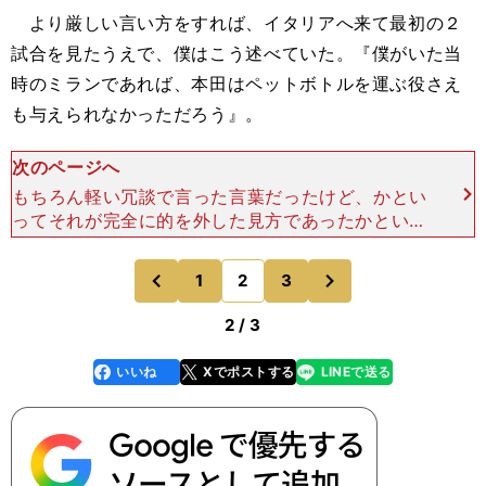
より厳しい言い方をすれば、イタリアへ来て最初の２
試合を見たうえで、僕はこう述べていた。『僕がいた当
時のミランであれば、本田はペットボトルを運ぶ役さえ
も与えられなかっただろう』。
次のページへ
もちろん軽い冗談で言った言葉だったけど、かとい
ってそれが完全に的を外した見方であったかといえ
ばそうとも言えない。つまり、僕の下手なジョーク
に込めていた本当の意味は、ここ数年のミラン
次
1
2
3
のページへ
のページへ
が“チーム全体として
前
2 / 3
いいね
Xでポストする
LINEで送る
line
faceboo
x
k