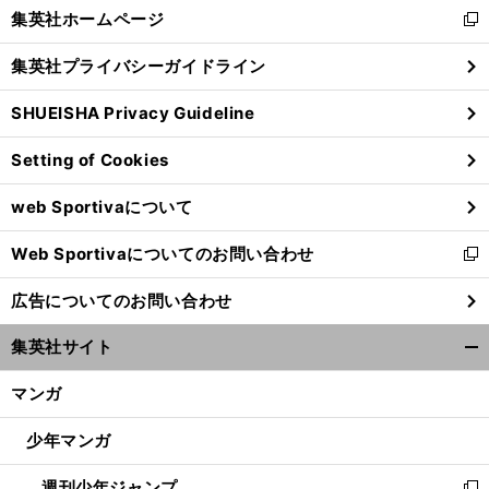
く/
集英社ホームページ
新
閉
し
じ
集英社プライバシーガイドライン
い
る
ウ
SHUEISHA Privacy Guideline
ィ
ン
Setting of Cookies
ド
ウ
web Sportivaについて
で
開
Web Sportivaについてのお問い合わせ
く
新
し
広告についてのお問い合わせ
い
ウ
集英社サイト
ィ
開
ン
く/
マンガ
ド
閉
ウ
じ
少年マンガ
で
る
開
週刊少年ジャンプ
く