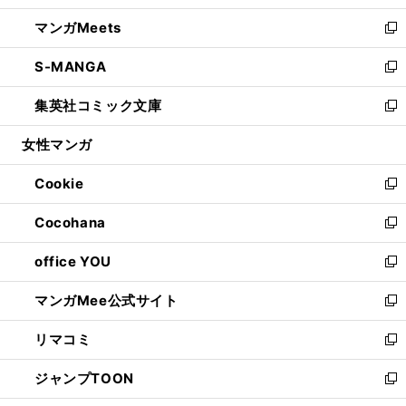
開
ウ
ン
ウ
し
マンガMeets
く
で
ド
ィ
い
新
開
ウ
ン
ウ
し
S-MANGA
く
で
ド
ィ
い
新
開
ウ
ン
ウ
し
集英社コミック文庫
く
で
ド
ィ
い
新
開
ウ
ン
ウ
し
女性マンガ
く
で
ド
ィ
い
開
ウ
ン
ウ
Cookie
く
で
ド
ィ
新
開
ウ
ン
し
Cocohana
く
で
ド
い
新
開
ウ
ウ
し
office YOU
く
で
ィ
い
新
開
ン
ウ
し
マンガMee公式サイト
く
ド
ィ
い
新
ウ
ン
ウ
し
リマコミ
で
ド
ィ
い
新
開
ウ
ン
ウ
し
ジャンプTOON
く
で
ド
ィ
い
新
開
ウ
ン
ウ
し