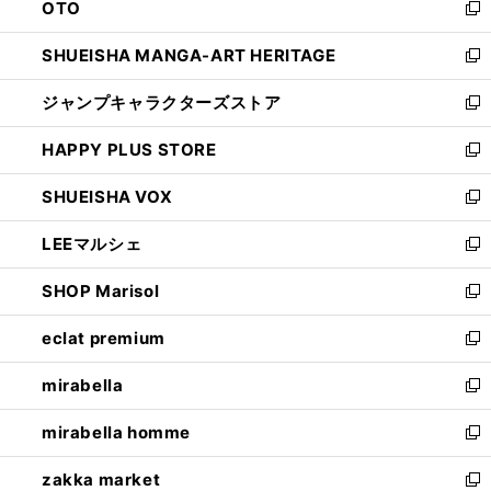
OTO
で
ド
新
開
ウ
し
SHUEISHA MANGA-ART HERITAGE
く
で
い
新
開
ウ
し
ジャンプキャラクターズストア
く
ィ
い
新
ン
ウ
し
HAPPY PLUS STORE
ド
ィ
い
新
ウ
ン
ウ
し
SHUEISHA VOX
で
ド
ィ
い
新
開
ウ
ン
ウ
し
LEEマルシェ
く
で
ド
ィ
い
新
開
ウ
ン
ウ
し
SHOP Marisol
く
で
ド
ィ
い
新
開
ウ
ン
ウ
し
eclat premium
く
で
ド
ィ
い
新
開
ウ
ン
ウ
し
mirabella
く
で
ド
ィ
い
新
開
ウ
ン
ウ
し
mirabella homme
く
で
ド
ィ
い
新
開
ウ
ン
ウ
し
zakka market
く
で
ド
ィ
い
新