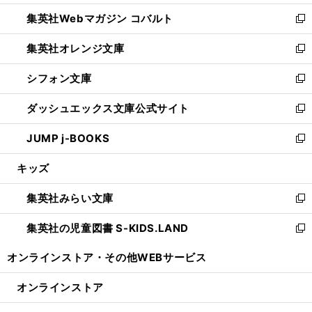
開
ウ
ン
ウ
集英社Webマガジン コバルト
く
で
ド
ィ
新
開
ウ
ン
し
集英社オレンジ文庫
く
で
ド
い
新
開
ウ
ウ
し
シフォン文庫
く
で
ィ
い
新
開
ン
ウ
し
ダッシュエックス文庫公式サイト
く
ド
ィ
い
新
ウ
ン
ウ
し
JUMP j-BOOKS
で
ド
ィ
い
新
開
ウ
ン
ウ
し
キッズ
く
で
ド
ィ
い
開
ウ
ン
ウ
集英社みらい文庫
く
で
ド
ィ
新
開
ウ
ン
し
集英社の児童図書 S-KIDS.LAND
く
で
ド
い
新
開
ウ
ウ
し
オンラインストア・
その他WEBサービス
く
で
ィ
い
開
ン
ウ
オンラインストア
く
ド
ィ
ウ
ン