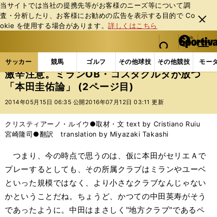
当サイトでは当社の提携先等がお客様のニーズ等について調
査・分析したり、お客様にお勧めの広告を表⽰する⽬的で Co
閉じ
okie を使⽤する場合があります。
詳しくはこちら
る
マイペ
web Sportiva (webスポルティーバ)
検索
メニュ
we
ー
サッカーの記事一覧
海外サッカー
海外サッカー
b
ジ
サッカー
競馬
ゴルフ
その他球技
その他競技
モー
ス
激辛注意。ミランOB・コスタクルタが放つ
ポ
「本田圭佑論」 (2ページ目)
ル
テ
2014年05月15日 06:35 公開
2016年07月12日 03:11 更新
ィ
ー
クリスティアーノ・ルイウ●取材・文 text by Cristiano Ruiu
バ
宮崎隆司●翻訳 translation by Miyazaki Takashi
つまり、今の時点で思うのは、仮に本田がセリエＡで
プレーするとしても、その所属クラブはミランやユーベ
といった規模ではなく、より小さなクラブなんじゃない
かということだね。ちょうど、かつての中田英寿がそう
であったように。中田はまさしく"地方クラブ"であるペ