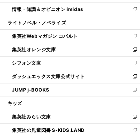
開
ウ
ン
ウ
し
情報・知識＆オピニオン imidas
く
で
ド
ィ
い
新
開
ウ
ン
ウ
し
ライトノベル・ノベライズ
く
で
ド
ィ
い
開
ウ
ン
ウ
集英社Webマガジン コバルト
く
で
ド
ィ
新
開
ウ
ン
し
集英社オレンジ文庫
く
で
ド
い
新
開
ウ
ウ
し
シフォン文庫
く
で
ィ
い
新
開
ン
ウ
し
ダッシュエックス文庫公式サイト
く
ド
ィ
い
新
ウ
ン
ウ
し
JUMP j-BOOKS
で
ド
ィ
い
新
開
ウ
ン
ウ
し
キッズ
く
で
ド
ィ
い
開
ウ
ン
ウ
集英社みらい文庫
く
で
ド
ィ
新
開
ウ
ン
し
集英社の児童図書 S-KIDS.LAND
く
で
ド
い
新
開
ウ
ウ
し