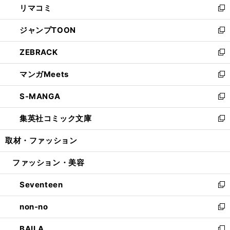
リマコミ
で
ド
ィ
い
新
開
ウ
ン
ウ
し
ジャンプTOON
く
で
ド
ィ
い
新
開
ウ
ン
ウ
し
ZEBRACK
く
で
ド
ィ
い
新
開
ウ
ン
ウ
し
マンガMeets
く
で
ド
ィ
い
新
開
ウ
ン
ウ
し
S-MANGA
く
で
ド
ィ
い
新
開
ウ
ン
ウ
し
集英社コミック文庫
く
で
ド
ィ
い
新
開
ウ
ン
ウ
し
取材・ファッション
く
で
ド
ィ
い
開
ウ
ン
ウ
ファッション・美容
く
で
ド
ィ
開
ウ
ン
Seventeen
く
で
ド
新
開
ウ
し
non-no
く
で
い
新
開
ウ
し
BAILA
く
ィ