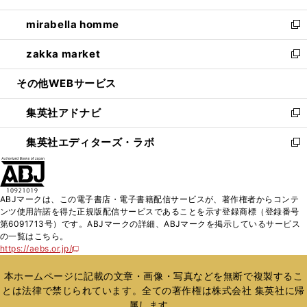
開
ウ
ン
ウ
し
mirabella homme
く
で
ド
ィ
い
新
開
ウ
ン
ウ
し
zakka market
く
で
ド
ィ
い
新
開
ウ
ン
ウ
し
その他WEBサービス
く
で
ド
ィ
い
開
ウ
ン
ウ
集英社アドナビ
く
で
ド
ィ
新
開
ウ
ン
し
集英社エディターズ・ラボ
く
で
ド
い
新
開
ウ
ウ
し
く
で
ィ
い
開
ン
ウ
ABJマークは、この電子書店・電子書籍配信サービスが、著作権者からコンテ
く
ド
ィ
ンツ使用許諾を得た正規版配信サービスであることを示す登録商標（登録番号
ウ
ン
第6091713号）です。ABJマークの詳細、ABJマークを掲示しているサービス
で
ド
の一覧はこちら。
開
ウ
https://aebs.or.jp/
新
く
で
し
い
開
本ホームページに記載の文章・画像・写真などを無断で複製するこ
ウ
く
とは法律で禁じられています。全ての著作権は株式会社 集英社に帰
ィ
属します。
ン