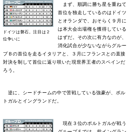
まず、順調に勝ち星を重ねて
首位を独走しているのはドイツ
とオランダで、おそらく９月に
は本大会出場権を獲得している
ドイツは磐石。注目は２
はずだ。その次に有力なのが、
位争いに
消化試合が少ないながらグルー
プＢの首位を走るイタリアと、３月にフランスとの直接
対決を制して首位に返り咲いた現世界王者のスペインだ
ろう。
逆に、シードチームの中で苦戦している強豪が、ポル
トガルとイングランドだ。
現在３位のポルトガルが戦う
グループＦでは、前イングラン