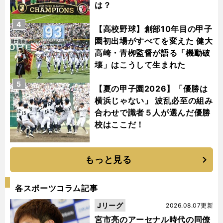
は？
4
【高校野球】創部10年目の甲子
園初出場がすべてを変えた 健大
高崎・青栁監督が語る「機動破
壊」はこうして生まれた
5
【夏の甲子園2026】「優勝は
横浜じゃない」 波乱必至の組み
合わせで識者５人が選んだ優勝
校はここだ！
もっと見る
各スポーツコラム記事
Jリーグ
2026.08.07更新
宮市亮のアーセナル時代の同僚