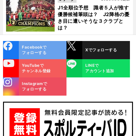
J1全順位予想 識者５人が推す
優勝候補筆頭は？ J2降格の憂
き目に遭いそうな３クラブと
は？
cebo
X
Facebookで
Xでフォローする
ok
フォローする
uTube
LINE
YouTubeで
LINEで
チャンネル登録
アカウント追加
stagra
Instagramで
m
フォローする