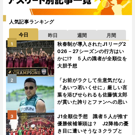
人気記事ランキング
今日
昨日
週間
月間
秋春制が導入されたJ1リーグ2
1
026－27シーズンの行方はい
かに!? ５人の識者が全順位を
大胆予想
「お前がラクして生意気だな」
2
「あいつ若いくせに」厳しい言
葉を浴びせられるも佐藤慎太郎
が貫いた誇りとファンへの思い
J1全順位予想 識者５人が推す
3
優勝候補筆頭は？ J2降格の憂
き目に遭いそうな３クラブと