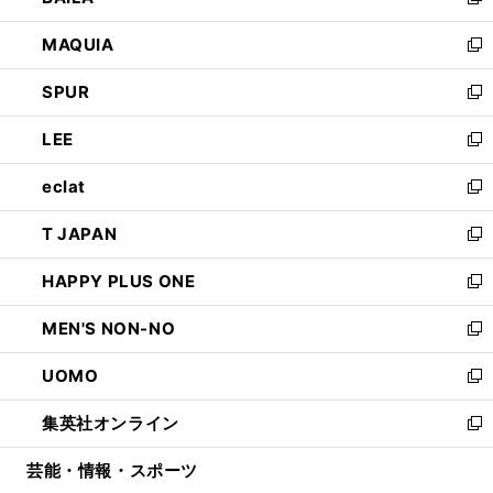
い
新
ン
ウ
し
MAQUIA
ド
ィ
い
新
ウ
ン
ウ
し
SPUR
で
ド
ィ
い
新
開
ウ
ン
ウ
し
LEE
く
で
ド
ィ
い
新
開
ウ
ン
ウ
し
eclat
く
で
ド
ィ
い
新
開
ウ
ン
ウ
し
T JAPAN
く
で
ド
ィ
い
新
開
ウ
ン
ウ
し
HAPPY PLUS ONE
く
で
ド
ィ
い
新
開
ウ
ン
ウ
し
MEN'S NON-NO
く
で
ド
ィ
い
新
開
ウ
ン
ウ
し
UOMO
く
で
ド
ィ
い
新
開
ウ
ン
ウ
し
集英社オンライン
く
で
ド
ィ
い
新
開
ウ
ン
ウ
し
芸能・情報・スポーツ
く
で
ド
ィ
い