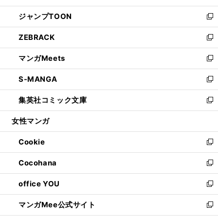
開
ウ
ン
ウ
し
ジャンプTOON
く
で
ド
ィ
い
新
開
ウ
ン
ウ
し
ZEBRACK
く
で
ド
ィ
い
新
開
ウ
ン
ウ
し
マンガMeets
く
で
ド
ィ
い
新
開
ウ
ン
ウ
し
S-MANGA
く
で
ド
ィ
い
新
開
ウ
ン
ウ
し
集英社コミック文庫
く
で
ド
ィ
い
新
開
ウ
ン
ウ
し
女性マンガ
く
で
ド
ィ
い
開
ウ
ン
ウ
Cookie
く
で
ド
ィ
新
開
ウ
ン
し
Cocohana
く
で
ド
い
新
開
ウ
ウ
し
office YOU
く
で
ィ
い
新
開
ン
ウ
し
マンガMee公式サイト
く
ド
ィ
い
新
ウ
ン
ウ
し