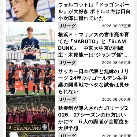
ウォルコットは『ドラゴンボー
ル』が大好き ポドルスキは日向
小次郎に憧れていた
Jリーグ
2026.08.07更新
横浜Ｆ・マリノスの宮市亮を育
てた『NARUTO』と『SLAM
DUNK』 中京大中京の同級
生・木原龍一は"ジャンプ係"だ
った
Jリーグ
2026.08.06更新
サッカー日本代表と無縁のＪリ
ーグ 24年ぶりゴールデン生中
継の開幕戦でヘタな試合は見せ
られない
Jリーグ
2026.08.06更新
秋春制が導入されたJ1リーグ2
026－27シーズンの行方はい
かに!? ５人の識者が全順位を
大胆予想
Jリーグ
2026.08.06更新