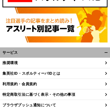
サービス
開
く/
前
推奨環境
イマールが加入した来季のバルサを妄想してみる
閉
へ
じ
集英社ID・スポルティーバIDとは
る
利用規約・会員規約
特定商取引法に基づく表示・その他の事項
ブラウザプッシュ通知について