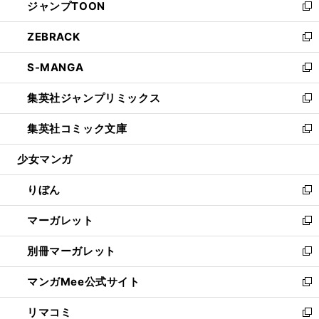
ジャンプTOON
く
で
ド
ィ
い
新
開
ウ
ン
ウ
し
ZEBRACK
く
で
ド
ィ
い
新
開
ウ
ン
ウ
し
S-MANGA
く
で
ド
ィ
い
新
開
ウ
ン
ウ
し
集英社ジャンプリミックス
く
で
ド
ィ
い
新
開
ウ
ン
ウ
し
集英社コミック文庫
く
で
ド
ィ
い
新
開
ウ
ン
ウ
し
少女マンガ
く
で
ド
ィ
い
開
ウ
ン
ウ
りぼん
く
で
ド
ィ
新
開
ウ
ン
し
マーガレット
く
で
ド
い
新
開
ウ
ウ
し
別冊マーガレット
く
で
ィ
い
新
開
ン
ウ
し
マンガMee公式サイト
く
ド
ィ
い
新
ウ
ン
ウ
し
リマコミ
で
ド
ィ
い
新