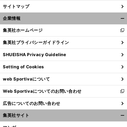
サイトマップ
企業情報
開
く/
集英社ホームページ
新
閉
し
じ
集英社プライバシーガイドライン
い
る
ウ
SHUEISHA Privacy Guideline
ィ
ン
Setting of Cookies
ド
ウ
web Sportivaについて
で
開
Web Sportivaについてのお問い合わせ
く
新
し
広告についてのお問い合わせ
い
ウ
集英社サイト
ィ
開
ン
く/