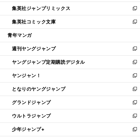
開
ウ
ン
ウ
し
集英社ジャンプリミックス
く
で
ド
ィ
い
新
開
ウ
ン
ウ
し
集英社コミック文庫
く
で
ド
ィ
い
新
開
ウ
ン
ウ
し
青年マンガ
く
で
ド
ィ
い
開
ウ
ン
ウ
週刊ヤングジャンプ
く
で
ド
ィ
新
開
ウ
ン
し
ヤングジャンプ定期購読デジタル
く
で
ド
い
新
開
ウ
ウ
し
ヤンジャン！
く
で
ィ
い
新
開
ン
ウ
し
となりのヤングジャンプ
く
ド
ィ
い
新
ウ
ン
ウ
し
グランドジャンプ
で
ド
ィ
い
新
開
ウ
ン
ウ
し
ウルトラジャンプ
く
で
ド
ィ
い
新
開
ウ
ン
ウ
し
少年ジャンプ+
く
で
ド
ィ
い
新
開
ウ
ン
ウ
し