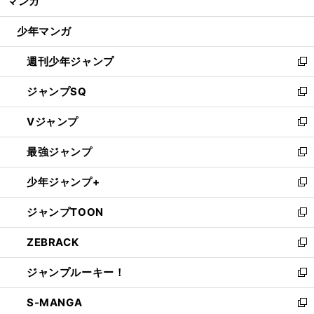
マンガ
ド
閉
ウ
じ
少年マンガ
で
る
開
週刊少年ジャンプ
く
新
し
ジャンプSQ
い
新
ウ
し
Vジャンプ
ィ
い
新
ン
ウ
し
最強ジャンプ
ド
ィ
い
新
ウ
ン
ウ
し
少年ジャンプ+
で
ド
ィ
い
新
開
ウ
ン
ウ
し
ジャンプTOON
く
で
ド
ィ
い
新
開
ウ
ン
ウ
し
ZEBRACK
く
で
ド
ィ
い
新
開
ウ
ン
ウ
し
ジャンプルーキー！
く
で
ド
ィ
い
新
開
ウ
ン
ウ
し
S-MANGA
く
で
ド
ィ
い
新