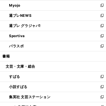
開
ウ
ン
ウ
Myojo
く
で
ド
ィ
新
開
ウ
ン
し
週プレNEWS
く
で
ド
い
新
開
ウ
ウ
し
週プレ グラジャパ!
く
で
ィ
い
新
開
ン
ウ
し
Sportiva
く
ド
ィ
い
新
ウ
ン
ウ
し
パラスポ
で
ド
ィ
い
新
開
ウ
ン
ウ
し
書籍
く
で
ド
ィ
い
開
ウ
ン
ウ
文芸・文庫・総合
く
で
ド
ィ
開
ウ
ン
すばる
く
で
ド
新
開
ウ
し
小説すばる
く
で
い
新
開
ウ
し
集英社 文芸ステーション
く
ィ
い
新
ン
ウ
し