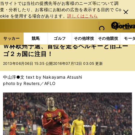
当サイトでは当社の提携先等がお客様のニーズ等について調
査・分析したり、お客様にお勧めの広告を表⽰する⽬的で Co
閉じ
okie を使⽤する場合があります。
詳しくはこちら
る
マイペ
web Sportiva (webスポルティーバ)
検索
メニュ
we
ー
サッカーの記事一覧
海外サッカー
海外サッカー
b
ジ
サッカー
競馬
ゴルフ
その他球技
その他競技
モー
ス
Ｗ杯欧州予選、首位を走るベルギーと旧ユー
ポ
ゴ２ヵ国に注目！
ル
テ
2013年06月06日 15:35 公開
2016年07月12日 03:05 更新
ィ
ー
中山淳●文 text by Nakayama Atsushi
バ
photo by Reuters／AFLO