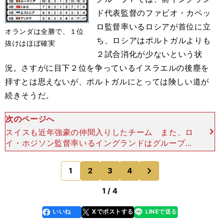
ド代表監督のファビオ・カペッ
ロ監督率いるロシアが首位に立
オランダは全勝で、１位
ち、ロシアはポルトガルよりも
抜けはほぼ確実
２試合消化が少ないという状
況。さすがに目下２位を争っているイスラエルの後塵を
拝すとは思えないが、ポルトガルにとっては険しい道が
続きそうだ。
次のページへ
スイスも近年強豪の仲間入りしたチーム また、ロ
イ・ホジソン監督率いるイングランドはグループＨ
の２位に甘んじているが、その要因として挙げられ
るのが、現在首位に立つ伏兵モンテネグロと３位ポ
次
1
2
3
4
のページへ
ーランドとのアウ
1 / 4
いいね
Xでポストする
LINEで送る
line
faceboo
x
k