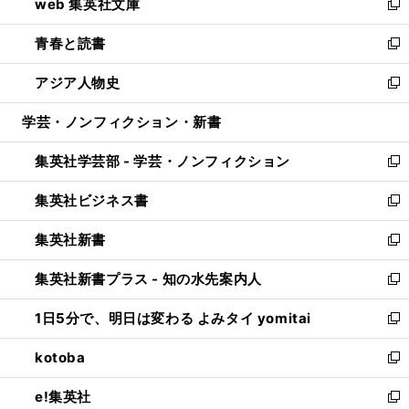
web 集英社文庫
ド
ィ
い
新
ウ
ン
ウ
し
青春と読書
で
ド
ィ
い
新
開
ウ
ン
ウ
し
アジア人物史
く
で
ド
ィ
い
新
開
ウ
ン
ウ
し
学芸・ノンフィクション・新書
く
で
ド
ィ
い
開
ウ
ン
ウ
集英社学芸部 - 学芸・ノンフィクション
く
で
ド
ィ
新
開
ウ
ン
し
集英社ビジネス書
く
で
ド
い
新
開
ウ
ウ
し
集英社新書
く
で
ィ
い
新
開
ン
ウ
し
集英社新書プラス - 知の水先案内人
く
ド
ィ
い
新
ウ
ン
ウ
し
1日5分で、明日は変わる よみタイ yomitai
で
ド
ィ
い
新
開
ウ
ン
ウ
し
kotoba
く
で
ド
ィ
い
新
開
ウ
ン
ウ
し
e!集英社
く
で
ド
ィ
い
新