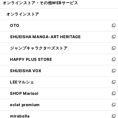
オンラインストア・
その他WEBサービス
く
で
ィ
い
開
ン
ウ
オンラインストア
く
ド
ィ
ウ
ン
OTO
で
ド
新
開
ウ
し
SHUEISHA MANGA-ART HERITAGE
く
で
い
新
開
ウ
し
ジャンプキャラクターズストア
く
ィ
い
新
ン
ウ
し
HAPPY PLUS STORE
ド
ィ
い
新
ウ
ン
ウ
し
SHUEISHA VOX
で
ド
ィ
い
新
開
ウ
ン
ウ
し
LEEマルシェ
く
で
ド
ィ
い
新
開
ウ
ン
ウ
し
SHOP Marisol
く
で
ド
ィ
い
新
開
ウ
ン
ウ
し
eclat premium
く
で
ド
ィ
い
新
開
ウ
ン
ウ
し
mirabella
く
で
ド
ィ
い
新