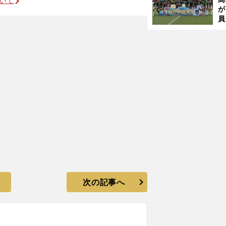
ついて
が
員
落ち着きが戻ったシュツットガルト
み
次の記事へ