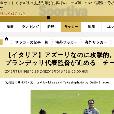
当サイトでは当社の提携先等がお客様のニーズ等について調査・分析し
web Sportiva (webスポルティーバ)
す。
詳しくはこちら
新着
ランキング
野球
サッカー
競馬
ゴル
we
サッカーの記事一覧
海外サッカー
海外サッカー
b
ス
【イタリア】アズーリなのに攻撃的
ポ
ル
プランデッリ代表監督が進める「チ
テ
2012年11月19日 10:35 公開
2016年07月12日 03:00 更新
ィ
ー
バ
宮崎隆司●取材・文 text by Miyazaki Takashi
photo by Getty Images