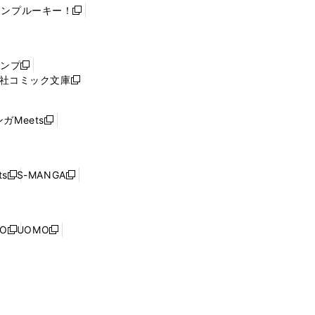
ャンプルーキー！
新
し
い
ウ
ャンプ
新
ィ
社コミック文庫
し
新
ン
い
し
ド
ウ
い
ウ
ガMeets
新
ィ
ウ
で
し
ン
ィ
開
い
ド
ン
く
ウ
ウ
ド
s
S-MANGA
新
新
ィ
で
ウ
し
し
ン
開
で
い
い
ド
く
開
ウ
ウ
ウ
NO
UOMO
く
新
新
ィ
ィ
で
し
し
ン
ン
開
い
い
ド
ド
く
ウ
ウ
ウ
ウ
ィ
ィ
で
で
ン
ン
開
開