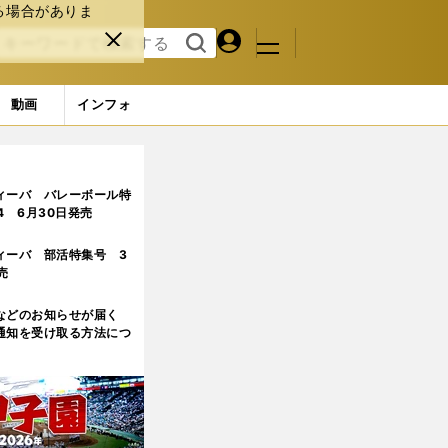
る場合がありま
マイペ
閉じ
検索
メニュ
ー
る
す
ジ
る
動画
インフォ
る「チーム改革」
ィーバ バレーボール特
.4 6月30日発売
ィーバ 部活特集号 3
売
などのお知らせが届く
通知を受け取る方法につ