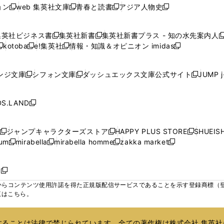
い
い
い
ド
ド
ド
ド
ド
ョン
web 集英社文庫
青春と読書
アジア人物史
く
く
く
く
新
新
新
新
ウ
ウ
ウ
ウ
ウ
ウ
ウ
ウ
し
し
し
し
ィ
ィ
ィ
で
で
で
で
で
い
い
い
い
ン
ン
ン
集英社ビジネス書
集英社新書
集英社新書プラス - 知の水先案内人
開
開
開
開
開
新
新
新
ウ
ウ
ウ
ウ
ド
ド
ド
kotoba
e!集英社
情報・知識＆オピニオン imidas
く
く
く
く
く
新
し
新
し
新
ィ
ィ
ィ
ィ
ウ
ウ
ウ
し
し
い
し
い
し
ン
ン
ン
ン
で
で
で
い
い
ウ
い
ウ
い
ド
ド
ド
ド
ンジ文庫
シフォン文庫
ダッシュエックス文庫公式サイト
JUMP 
開
開
開
新
新
新
ウ
ウ
ィ
ウ
ィ
ウ
ウ
ウ
ウ
ウ
く
く
く
し
し
し
ィ
ィ
ン
ィ
ン
ィ
で
で
で
で
い
い
い
ン
ン
ド
ン
ド
ン
S.LAND
開
開
開
開
新
ウ
ウ
ウ
ド
ド
ウ
ド
ウ
ド
く
く
く
く
し
ィ
ィ
ィ
ウ
ウ
で
ウ
で
ウ
い
ン
ン
ン
ジャンプキャラクターズストア
HAPPY PLUS STORE
SHUEIS
で
で
開
で
開
で
新
新
新
ウ
ド
ド
ド
ium
mirabella
mirabella homme
zakka market
開
開
く
開
く
開
し
新
新
新
し
新
し
ィ
ウ
ウ
ウ
く
く
く
く
い
し
し
い
し
し
い
ン
で
で
で
ウ
い
い
ウ
い
い
ウ
ド
ボ
開
開
開
新
ィ
ウ
ウ
ィ
ウ
ウ
ィ
ウ
く
く
く
し
らコンテンツ使用許諾を得た正規版配信サービスであることを示す登録商標（登録番
ン
ィ
ィ
ン
ィ
ィ
ン
で
い
覧はこちら。
ド
ン
ン
ド
ン
ン
ド
開
ウ
ウ
ド
ド
ウ
ド
ド
ウ
く
ィ
で
ウ
ウ
で
ウ
ウ
で
ることは法律で禁じられています。全ての著作権は株式会社 集英社