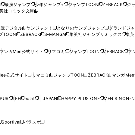
プ
最強ジャンプ
少年ジャンプ+
ジャンプTOON
ZEBRACK
ジ
新
新
新
新
新
英社コミック文庫
し
新
し
し
し
し
い
い
し
い
い
い
ウ
ウ
い
ウ
ウ
ウ
購読デジタル
ヤンジャン！
となりのヤングジャンプ
グランドジ
新
新
新
ィ
ィ
ウ
ィ
ィ
ィ
プTOON
ZEBRACK
S-MANGA
集英社ジャンプリミックス
集英
新
し
新
し
新
し
新
ン
ン
ィ
ン
ン
ン
し
い
し
い
し
い
し
ド
ド
ン
ド
ド
ド
い
ウ
い
ウ
い
ウ
い
ウ
ウ
ド
ウ
ウ
ウ
マンガMee公式サイト
リマコミ
ジャンプTOON
ZEBRACK
マン
新
新
新
新
ウ
ィ
ウ
ィ
ウ
ィ
ウ
で
で
ウ
で
で
で
し
し
し
し
し
ィ
ン
ィ
ン
ィ
ン
ィ
開
開
で
開
開
開
い
い
い
い
い
ン
ド
ン
ド
ン
ド
ン
く
く
開
く
く
く
ウ
ウ
ウ
ウ
ウ
ド
ウ
ド
ウ
ド
ウ
ド
ee公式サイト
リマコミ
ジャンプTOON
ZEBRACK
マンガMeet
く
新
新
新
新
ィ
ィ
ィ
ィ
ィ
ウ
で
ウ
で
ウ
で
ウ
し
し
し
し
ン
ン
ン
ン
ン
で
開
で
開
で
開
で
い
い
い
い
ド
ド
ド
ド
ド
開
く
開
く
開
く
開
ウ
ウ
ウ
ウ
ウ
ウ
ウ
ウ
ウ
PUR
LEE
eclat
T JAPAN
HAPPY PLUS ONE
MEN'S NON-
く
く
く
く
新
新
新
新
新
ィ
ィ
ィ
ィ
で
で
で
で
で
し
し
し
し
し
ン
ン
ン
ン
開
開
開
開
開
い
い
い
い
い
ド
ド
ド
ド
く
く
く
く
く
ウ
ウ
ウ
ウ
ウ
ウ
ウ
ウ
ウ
Sportiva
パラスポ
新
新
ィ
ィ
ィ
ィ
ィ
で
で
で
で
し
し
し
ン
ン
ン
ン
ン
開
開
開
開