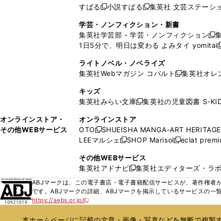
い
い
ド
ン
ド
ド
ド
すばる
小説すばる
集英社 文芸ステーシ
く
開
く
く
新
新
ウ
ウ
ウ
ド
ウ
ウ
ウ
く
し
し
ィ
ィ
学芸・ノンフィクション・新書
で
ウ
で
で
で
い
い
ン
ン
集英社学芸部 - 学芸・ノンフィクション
開
で
開
開
開
新
ウ
ウ
ド
ド
1日5分で、明日は変わる よみタイ yomitai
く
開
く
く
く
し
新
ィ
ィ
ウ
ウ
く
い
ン
ン
ライトノベル・ノベライズ
で
で
ウ
ド
ド
集英社Webマガジン コバルト
集英社オレ
開
開
新
ィ
ウ
ウ
く
く
し
ン
キッズ
で
で
い
ド
集英社みらい文庫
集英社の児童図書 S-KID
開
開
新
ウ
ウ
く
く
し
ィ
オンラインストア・
オンラインストア
で
い
ン
その他WEBサービス
OTO
SHUEISHA MANGA-ART HERITAGE
開
新
ウ
ド
LEEマルシェ
SHOP Marisol
eclat prem
く
し
新
新
ィ
ウ
い
し
し
ン
その他WEBサービス
で
ウ
い
い
ド
集英社アドナビ
集英社エディターズ・ラ
開
新
ィ
ウ
ウ
ウ
く
し
ABJマークは、この電子書店・電子書籍配信サービスが、著作権者か
ン
ィ
ィ
で
い
です。ABJマークの詳細、ABJマークを掲示しているサービスの一
ド
ン
ン
開
https://aebs.or.jp/
ウ
新
ウ
ド
ド
く
し
ィ
で
ウ
ウ
い
本ホームページに記載の文章・画像・写真などを無断で複製す