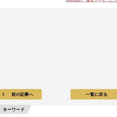
Googleの「優先ソース」に
】
、
前の記事へ
一覧に戻る
キーワード