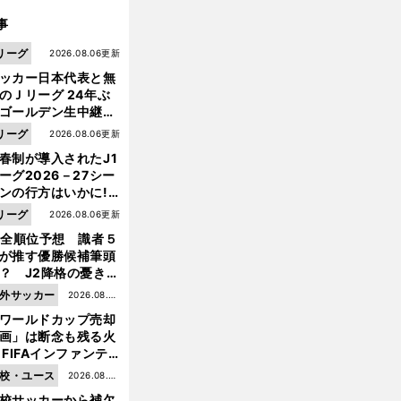
事
リーグ
2026.08.06更新
ッカー日本代表と無
のＪリーグ 24年ぶ
ゴールデン生中継の
幕戦でヘタな試合は
リーグ
2026.08.06更新
せられない
春制が導入されたJ1
ーグ2026－27シー
ンの行方はいかに!?
５人の識者が全順位
リーグ
2026.08.06更新
大胆予想
1全順位予想 識者５
が推す優勝候補筆頭
？ J2降格の憂き目
遭いそうな３クラブ
外サッカー
2026.08.05
は？
ワールドカップ売却
更新
画」は断念も残る火
 FIFAインファンテ
ーノ会長体制に何が
校・ユース
2026.08.05
きているのか
校サッカーから補欠
更新