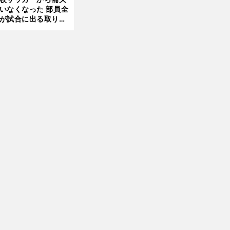
いなくなった 部員全
前
が試合に出る取り組
へ
が進んでいる