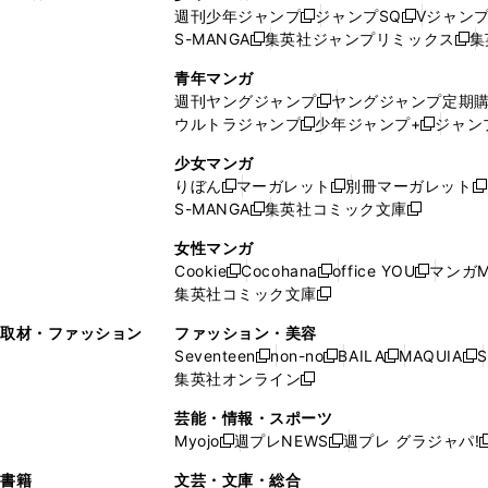
週刊少年ジャンプ
ジャンプSQ
Vジャン
ド
ン
新
新
S-MANGA
集英社ジャンプリミックス
集
ウ
ド
新
し
し
新
で
ウ
し
い
い
し
青年マンガ
開
で
い
ウ
ウ
い
週刊ヤングジャンプ
ヤングジャンプ定期
新
く
開
ウ
ィ
ィ
ウ
ウルトラジャンプ
少年ジャンプ+
ジャン
新
し
新
く
ィ
ン
ン
ィ
し
い
し
ン
ド
ド
ン
少女マンガ
い
ウ
い
ド
ウ
ウ
ド
りぼん
マーガレット
別冊マーガレット
新
新
新
ウ
ィ
ウ
ウ
で
で
ウ
S-MANGA
集英社コミック文庫
し
新
し
新
ィ
ン
ィ
で
開
開
で
い
し
い
し
ン
ド
ン
女性マンガ
開
く
く
開
ウ
い
ウ
い
ド
ウ
ド
Cookie
Cocohana
office YOU
マンガM
く
く
新
新
新
ィ
ウ
ィ
ウ
ウ
で
ウ
集英社コミック文庫
し
新
し
し
ン
ィ
ン
ィ
で
開
で
い
し
い
い
ド
ン
ド
ン
取材・ファッション
ファッション・美容
開
く
開
ウ
い
ウ
ウ
ウ
ド
ウ
ド
Seventeen
non-no
BAILA
MAQUIA
S
く
く
新
新
新
新
ィ
ウ
ィ
ィ
で
ウ
で
ウ
集英社オンライン
し
新
し
し
し
ン
ィ
ン
ン
開
で
開
で
い
し
い
い
い
ド
ン
ド
ド
芸能・情報・スポーツ
く
開
く
開
ウ
い
ウ
ウ
ウ
ウ
ド
ウ
ウ
Myojo
週プレNEWS
週プレ グラジャパ!
く
く
新
新
新
ィ
ウ
ィ
ィ
ィ
で
ウ
で
で
し
し
ン
ィ
ン
ン
ン
書籍
文芸・文庫・総合
開
で
開
開