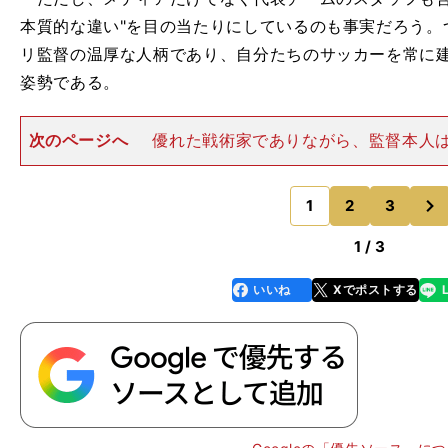
本質的な違い"を目の当たりにしているのも事実だろう。
リ監督の温厚な人柄であり、自分たちのサッカーを常に
姿勢である。
次のページへ
優れた戦術家でありながら、監督本人
ことを極端に嫌う。４−２−３−１が十八番であること
が、選手の特性に応じて形を変えることに一切の躊躇は
次
若手の育成に定評を得てい
1
2
3
のページへ
1 / 3
いいね
Xでポストする
line
faceboo
x
k