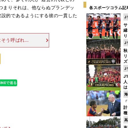
つまりそれは、他ならぬプランデッ
各スポーツコラム記
建設的であるようにする彼の一貫した
J
サ
縁
り
はそう呼ばれる
開
J
は周知の事実だ
見
秋
ない。早くから
リ
ズ
J
を
J
人
LINEで送る
は
に
海
と
「
計
種
ィ
高
起
高