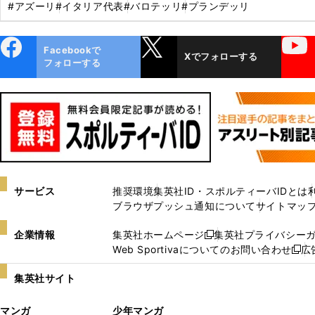
#アズーリ
#イタリア代表
#バロテッリ
#プランデッリ
ebo
X
YouTube
Facebookで
Xでフォローする
ok
フォローする
サービス
推奨環境
集英社ID・スポルティーバIDとは
ブラウザプッシュ通知について
サイトマッ
企業情報
集英社ホームページ
集英社プライバシー
新
Web Sportivaについてのお問い合わせ
広
し
新
い
し
集英社サイト
ウ
い
ィ
ウ
マンガ
少年マンガ
ン
ィ