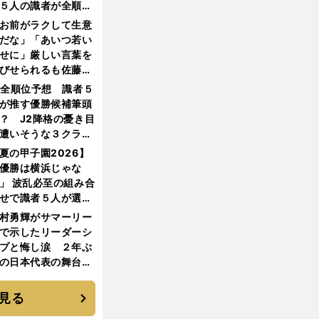
５人の識者が全順位
大胆予想
お前がラクして生意
だな」「あいつ若い
せに」厳しい言葉を
びせられるも佐藤慎
郎が貫いた誇りとフ
1全順位予想 識者５
ンへの思い
が推す優勝候補筆頭
？ J2降格の憂き目
遭いそうな３クラブ
は？
夏の甲子園2026】
優勝は横浜じゃな
」 波乱必至の組み合
せで識者５人が選ん
優勝校はここだ！
村勇輝がサマーリー
で示したリーダーシ
プと悔し涙 ２年ぶ
の日本代表の舞台を
に３年目のNBA挑戦
続く
見る