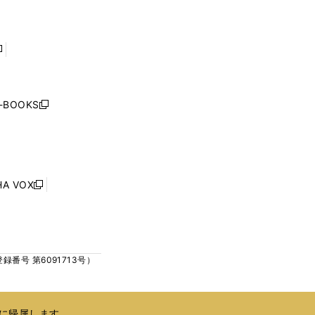
ド
ド
く
く
ウ
ウ
で
で
開
開
く
く
し
い
ウ
j-BOOKS
新
ィ
し
ン
い
ド
ウ
ウ
ィ
で
ン
HA VOX
開
新
ド
く
し
ウ
い
で
ウ
開
ィ
く
号 第6091713号）
ン
ド
ウ
で
に帰属します。