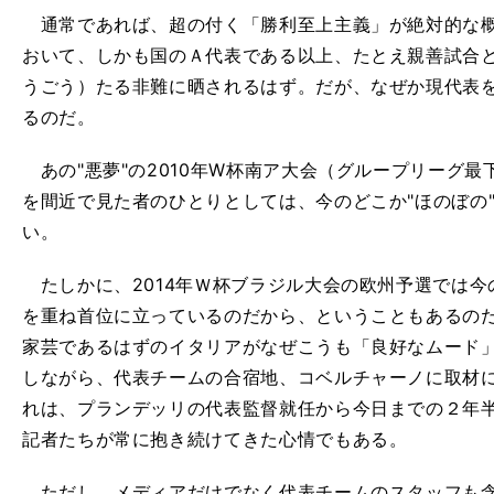
通常であれば、超の付く「勝利至上主義」が絶対的な概
おいて、しかも国のＡ代表である以上、たとえ親善試合
うごう）たる非難に晒されるはず。だが、なぜか現代表
るのだ。
あの"悪夢"の2010年W杯南ア大会（グループリーグ
を間近で見た者のひとりとしては、今のどこか"ほのぼの
い。
たしかに、2014年Ｗ杯ブラジル大会の欧州予選では今
を重ね首位に立っているのだから、ということもあるの
家芸であるはずのイタリアがなぜこうも「良好なムード」でい
しながら、代表チームの合宿地、コベルチャーノに取材
れは、プランデッリの代表監督就任から今日までの２年
記者たちが常に抱き続けてきた心情でもある。
ただし、メディアだけでなく代表チームのスタッフも含