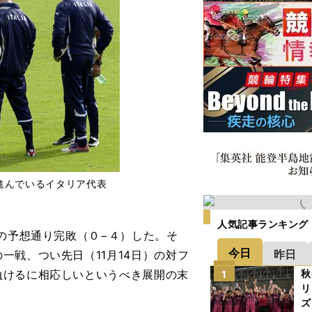
進んでいるイタリア代表
人気記事ランキング
の予想通り完敗（０−４）した。そ
今日
昨日
一戦、つい先日（11月14日）の対フ
負けるに相応しいというべき展開の末
秋
1
リ
ズ