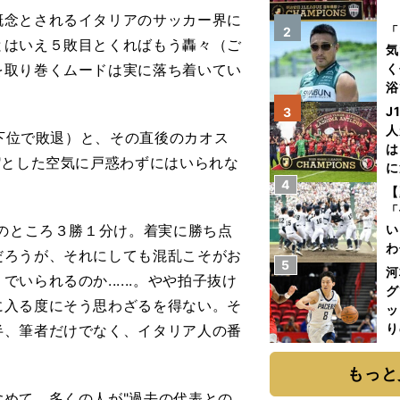
念とされるイタリアのサッカー界に
を
「
2
とはいえ５敗目とくればもう轟々（ご
気
を取り巻くムードは実に落ち着いてい
く
浴
太
J
3
ァ
人
最下位で敗退）と、その直後のカオス
は
"とした空気に戸惑わずにはいられな
に
4
と
【
「
のところ３勝１分け。着実に勝ち点
い
わ
だろうが、それにしても混乱こそがお
5
だ
河
られるのか......。やや拍子抜け
グ
に入る度にそう思わざるを得ない。そ
ッ
り
半、筆者だけでなく、イタリア人の番
糧
は
もっと
めて、多くの人が"過去の代表との