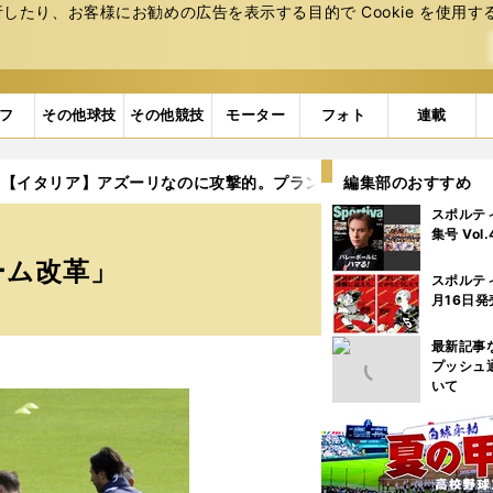
たり、お客様にお勧めの広告を表⽰する⽬的で Cookie を使⽤す
フ
その他球技
その他競技
モーター
フォト
連載
【イタリア】アズーリなのに攻撃的。プランデッリ代表監督が進め
編集部のおすすめ
スポルテ
。
集号 Vol
ーム改革」
スポルテ
月16日発
最新記事
プッシュ
いて