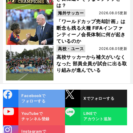
は？
海外サッカー
2026.08.05更新
「ワールドカップ売却計画」は
断念も残る火種 FIFAインファ
ンティーノ会長体制に何が起き
ているのか
高校・ユース
2026.08.05更新
高校サッカーから補欠がいなく
なった 部員全員が試合に出る取
り組みが進んでいる
cebo
X
Facebookで
Xでフォローする
ok
フォローする
uTube
LINE
YouTubeで
LINEで
チャンネル登録
アカウント追加
stagra
Instagramで