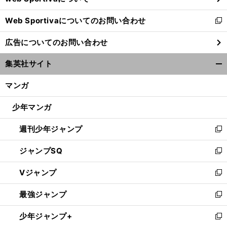
開
Web Sportivaについてのお問い合わせ
く
新
し
広告についてのお問い合わせ
い
ウ
集英社サイト
ィ
開
ン
く/
マンガ
ド
閉
ウ
じ
少年マンガ
で
る
開
週刊少年ジャンプ
く
新
し
ジャンプSQ
い
新
ウ
し
Vジャンプ
ィ
い
新
ン
ウ
し
最強ジャンプ
ド
ィ
い
新
ウ
ン
ウ
し
少年ジャンプ+
で
ド
ィ
い
新
開