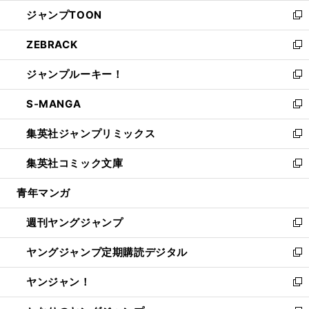
ウ
ン
ウ
し
ジャンプTOON
く
で
ド
ィ
い
新
開
ウ
ン
ウ
し
ZEBRACK
く
で
ド
ィ
い
新
開
ウ
ン
ウ
し
ジャンプルーキー！
く
で
ド
ィ
い
新
開
ウ
ン
ウ
し
S-MANGA
く
で
ド
ィ
い
新
開
ウ
ン
ウ
し
集英社ジャンプリミックス
く
で
ド
ィ
い
新
開
ウ
ン
ウ
し
集英社コミック文庫
く
で
ド
ィ
い
新
開
ウ
ン
ウ
し
青年マンガ
く
で
ド
ィ
い
開
ウ
ン
ウ
週刊ヤングジャンプ
く
で
ド
ィ
新
開
ウ
ン
し
ヤングジャンプ定期購読デジタル
く
で
ド
い
新
開
ウ
ウ
し
ヤンジャン！
く
で
ィ
い
新
開
ン
ウ
し