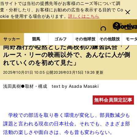
当サイトでは当社の提携先等がお客様のニーズ等について調
査・分析したり、お客様にお勧めの広告を表⽰する⽬的で Co
閉じ
okie を使⽤する場合があります。
詳しくはこちら
る
マイペ
web Sportiva (webスポルティーバ)
検索
メニュ
we
ー
サッカーの記事一覧
Jリーグ他
Jリーグ
岡野雅
b
ジ
サッカー
競馬
ゴルフ
その他球技
その他競技
モー
ス
岡野雅行が啞然とした高校初の練習試合「ブ
ポ
ルース・リーの映画以外で、あんなに人が倒
ル
れていくのを初めて見た」
テ
ィ
2025年10月01日 10:05 公開
2026年03月15日 19:26 更新
ー
バ
浅田真樹●取材・構成 text by Asada Masaki
無料会員限定記事
学校での部活を取り巻く環境が変化し、部員数減少も
課題と言われる現在の日本社会。それでも、さまざま部
活動の楽しさや面白さは、今も昔も変わらない。