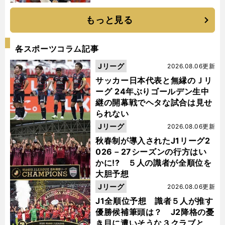
もっと見る
各スポーツコラム記事
Jリーグ
2026.08.06更新
サッカー日本代表と無縁のＪリ
ーグ 24年ぶりゴールデン生中
継の開幕戦でヘタな試合は見せ
られない
Jリーグ
2026.08.06更新
秋春制が導入されたJ1リーグ2
026－27シーズンの行方はい
かに!? ５人の識者が全順位を
大胆予想
Jリーグ
2026.08.06更新
J1全順位予想 識者５人が推す
優勝候補筆頭は？ J2降格の憂
き目に遭いそうな３クラブと