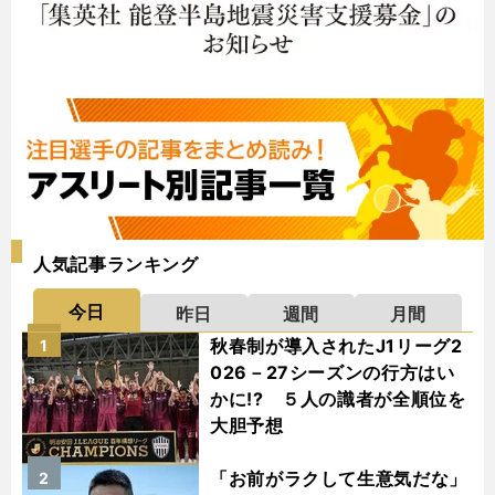
人気記事ランキング
今日
昨日
週間
月間
秋春制が導入されたJ1リーグ2
1
026－27シーズンの行方はい
かに!? ５人の識者が全順位を
大胆予想
「お前がラクして生意気だな」
2