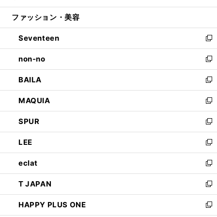
開
ウ
ン
ウ
ファッション・美容
く
で
ド
ィ
開
ウ
ン
Seventeen
く
で
ド
新
開
ウ
し
non-no
く
で
い
新
開
ウ
し
BAILA
く
ィ
い
新
ン
ウ
し
MAQUIA
ド
ィ
い
新
ウ
ン
ウ
し
SPUR
で
ド
ィ
い
新
開
ウ
ン
ウ
し
LEE
く
で
ド
ィ
い
新
開
ウ
ン
ウ
し
eclat
く
で
ド
ィ
い
新
開
ウ
ン
ウ
し
T JAPAN
く
で
ド
ィ
い
新
開
ウ
ン
ウ
し
HAPPY PLUS ONE
く
で
ド
ィ
い
新
開
ウ
ン
ウ
し