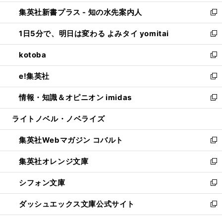
開
ン
ウ
し
集英社新書プラス - 知の水先案内人
く
ド
ィ
い
新
ウ
ン
ウ
し
1日5分で、明日は変わる よみタイ yomitai
で
ド
ィ
い
新
開
ウ
ン
ウ
し
kotoba
く
で
ド
ィ
い
新
開
ウ
ン
ウ
し
e!集英社
く
で
ド
ィ
い
新
開
ウ
ン
ウ
し
情報・知識＆オピニオン imidas
く
で
ド
ィ
い
新
開
ウ
ン
ウ
し
ライトノベル・ノベライズ
く
で
ド
ィ
い
開
ウ
ン
ウ
集英社Webマガジン コバルト
く
で
ド
ィ
新
開
ウ
ン
し
集英社オレンジ文庫
く
で
ド
い
新
開
ウ
ウ
し
シフォン文庫
く
で
ィ
い
新
開
ン
ウ
し
ダッシュエックス文庫公式サイト
く
ド
ィ
い
新
ウ
ン
ウ
し