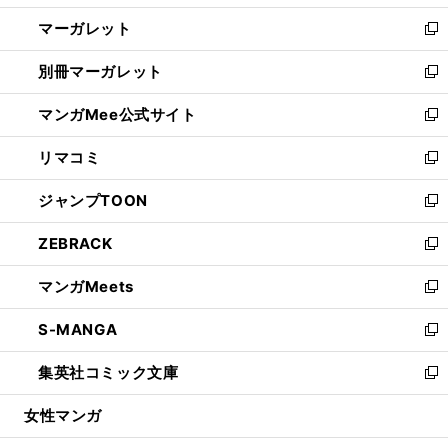
開
ウ
ン
し
マーガレット
く
で
ド
い
新
開
ウ
ウ
し
別冊マーガレット
く
で
ィ
い
新
開
ン
ウ
し
マンガMee公式サイト
く
ド
ィ
い
新
ウ
ン
ウ
し
リマコミ
で
ド
ィ
い
新
開
ウ
ン
ウ
し
ジャンプTOON
く
で
ド
ィ
い
新
開
ウ
ン
ウ
し
ZEBRACK
く
で
ド
ィ
い
新
開
ウ
ン
ウ
し
マンガMeets
く
で
ド
ィ
い
新
開
ウ
ン
ウ
し
S-MANGA
く
で
ド
ィ
い
新
開
ウ
ン
ウ
し
集英社コミック文庫
く
で
ド
ィ
い
新
開
ウ
ン
ウ
し
女性マンガ
く
で
ド
ィ
い
開
ウ
ン
ウ