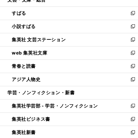
ド
ィ
開
ウ
ン
すばる
く
で
ド
新
開
ウ
し
小説すばる
く
で
い
新
開
ウ
し
集英社 文芸ステーション
く
ィ
い
新
ン
ウ
し
web 集英社文庫
ド
ィ
い
新
ウ
ン
ウ
し
青春と読書
で
ド
ィ
い
新
開
ウ
ン
ウ
し
アジア人物史
く
で
ド
ィ
い
新
開
ウ
ン
ウ
し
学芸・ノンフィクション・新書
く
で
ド
ィ
い
開
ウ
ン
ウ
集英社学芸部 - 学芸・ノンフィクション
く
で
ド
ィ
新
開
ウ
ン
し
集英社ビジネス書
く
で
ド
い
新
開
ウ
ウ
し
集英社新書
く
で
ィ
い
新