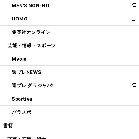
MEN'S NON-NO
く
で
ド
ィ
い
新
開
ウ
ン
ウ
し
UOMO
く
で
ド
ィ
い
新
開
ウ
ン
ウ
し
集英社オンライン
く
で
ド
ィ
い
新
開
ウ
ン
ウ
し
芸能・情報・スポーツ
く
で
ド
ィ
い
開
ウ
ン
ウ
Myojo
く
で
ド
ィ
新
開
ウ
ン
し
週プレNEWS
く
で
ド
い
新
開
ウ
ウ
し
週プレ グラジャパ!
く
で
ィ
い
新
開
ン
ウ
し
Sportiva
く
ド
ィ
い
新
ウ
ン
ウ
し
パラスポ
で
ド
ィ
い
新
開
ウ
ン
ウ
し
書籍
く
で
ド
ィ
い
開
ウ
ン
ウ
文芸・文庫・総合
く
で