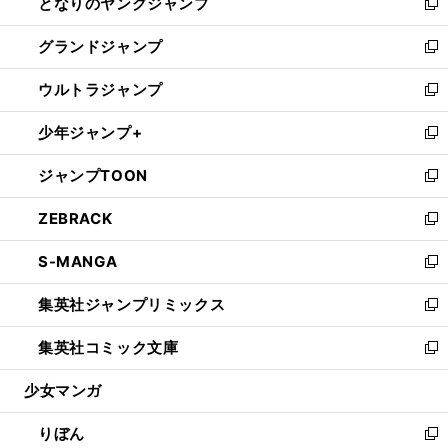
となりのヤングジャンプ
く
ド
ィ
い
新
ウ
ン
ウ
し
グランドジャンプ
で
ド
ィ
い
新
開
ウ
ン
ウ
し
ウルトラジャンプ
く
で
ド
ィ
い
新
開
ウ
ン
ウ
し
少年ジャンプ+
く
で
ド
ィ
い
新
開
ウ
ン
ウ
し
ジャンプTOON
く
で
ド
ィ
い
新
開
ウ
ン
ウ
し
ZEBRACK
く
で
ド
ィ
い
新
開
ウ
ン
ウ
し
S-MANGA
く
で
ド
ィ
い
新
開
ウ
ン
ウ
し
集英社ジャンプリミックス
く
で
ド
ィ
い
新
開
ウ
ン
ウ
し
集英社コミック文庫
く
で
ド
ィ
い
新
開
ウ
ン
ウ
し
少女マンガ
く
で
ド
ィ
い
開
ウ
ン
ウ
りぼん
く
で
ド
ィ
新