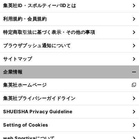
じ
集英社ID・スポルティーバIDとは
る
利用規約・会員規約
特定商取引法に基づく表示・その他の事項
ブラウザプッシュ通知について
サイトマップ
企業情報
開
く/
集英社ホームページ
新
閉
し
じ
集英社プライバシーガイドライン
い
る
ウ
SHUEISHA Privacy Guideline
ィ
ン
Setting of Cookies
ド
ウ
web Sportivaについて
で