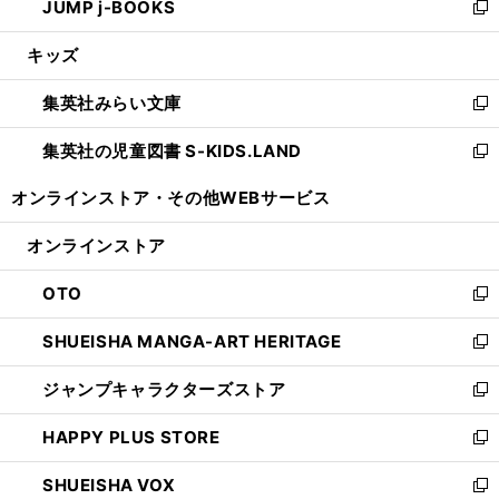
JUMP j-BOOKS
で
ド
ィ
い
新
開
ウ
ン
ウ
し
キッズ
く
で
ド
ィ
い
開
ウ
ン
ウ
集英社みらい文庫
く
で
ド
ィ
新
開
ウ
ン
し
集英社の児童図書 S-KIDS.LAND
く
で
ド
い
新
開
ウ
ウ
し
オンラインストア・
その他WEBサービス
く
で
ィ
い
開
ン
ウ
オンラインストア
く
ド
ィ
ウ
ン
OTO
で
ド
新
開
ウ
し
SHUEISHA MANGA-ART HERITAGE
く
で
い
新
開
ウ
し
ジャンプキャラクターズストア
く
ィ
い
新
ン
ウ
し
HAPPY PLUS STORE
ド
ィ
い
新
ウ
ン
ウ
し
SHUEISHA VOX
で
ド
ィ
い
新