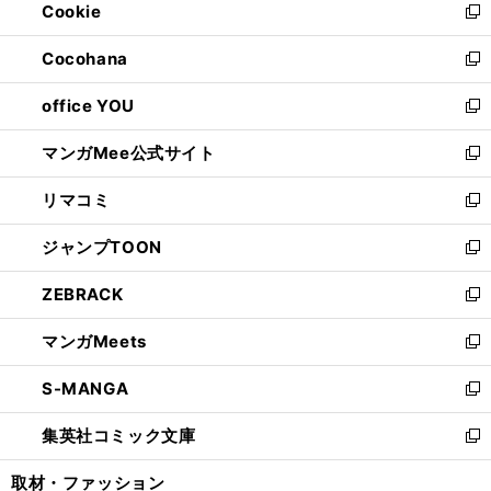
Cookie
く
で
ド
ィ
新
開
ウ
ン
し
Cocohana
く
で
ド
い
新
開
ウ
ウ
し
office YOU
く
で
ィ
い
新
開
ン
ウ
し
マンガMee公式サイト
く
ド
ィ
い
新
ウ
ン
ウ
し
リマコミ
で
ド
ィ
い
新
開
ウ
ン
ウ
し
ジャンプTOON
く
で
ド
ィ
い
新
開
ウ
ン
ウ
し
ZEBRACK
く
で
ド
ィ
い
新
開
ウ
ン
ウ
し
マンガMeets
く
で
ド
ィ
い
新
開
ウ
ン
ウ
し
S-MANGA
く
で
ド
ィ
い
新
開
ウ
ン
ウ
し
集英社コミック文庫
く
で
ド
ィ
い
新
開
ウ
ン
ウ
し
取材・ファッション
く
で
ド
ィ
い