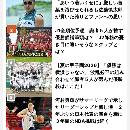
「あいつ若いくせに」厳しい言
葉を浴びせられるも佐藤慎太郎
が貫いた誇りとファンへの思い
J1全順位予想 識者５人が推す
3
優勝候補筆頭は？ J2降格の憂
き目に遭いそうな３クラブと
は？
4
【夏の甲子園2026】「優勝は
横浜じゃない」 波乱必至の組み
合わせで識者５人が選んだ優勝
校はここだ！
5
河村勇輝がサマーリーグで示し
たリーダーシップと悔し涙 ２
年ぶりの日本代表の舞台を糧に
３年目のNBA挑戦は続く