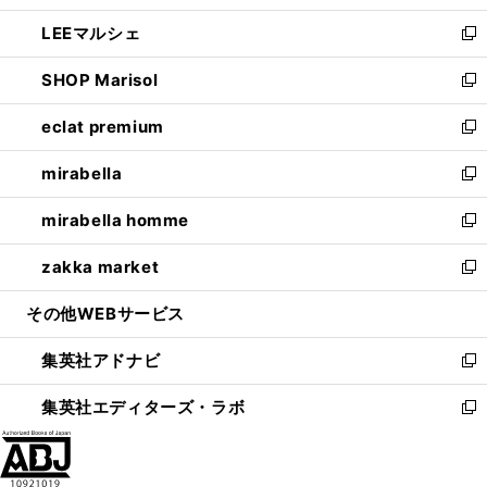
開
ウ
ン
ウ
し
LEEマルシェ
く
で
ド
ィ
い
新
開
ウ
ン
ウ
し
SHOP Marisol
く
で
ド
ィ
い
新
開
ウ
ン
ウ
し
eclat premium
く
で
ド
ィ
い
新
開
ウ
ン
ウ
し
mirabella
く
で
ド
ィ
い
新
開
ウ
ン
ウ
し
mirabella homme
く
で
ド
ィ
い
新
開
ウ
ン
ウ
し
zakka market
く
で
ド
ィ
い
新
開
ウ
ン
ウ
し
その他WEBサービス
く
で
ド
ィ
い
開
ウ
ン
ウ
集英社アドナビ
く
で
ド
ィ
新
開
ウ
ン
し
集英社エディターズ・ラボ
く
で
ド
い
新
開
ウ
ウ
し
く
で
ィ
い
開
ン
ウ