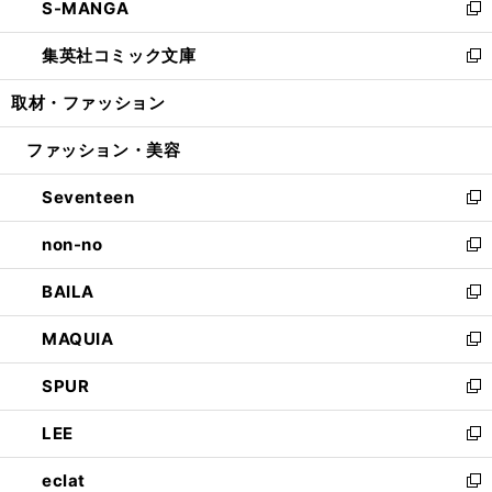
S-MANGA
く
で
ド
ィ
い
新
開
ウ
ン
ウ
し
集英社コミック文庫
く
で
ド
ィ
い
新
開
ウ
ン
ウ
し
取材・ファッション
く
で
ド
ィ
い
開
ウ
ン
ウ
ファッション・美容
く
で
ド
ィ
開
ウ
ン
Seventeen
く
で
ド
新
開
ウ
し
non-no
く
で
い
新
開
ウ
し
BAILA
く
ィ
い
新
ン
ウ
し
MAQUIA
ド
ィ
い
新
ウ
ン
ウ
し
SPUR
で
ド
ィ
い
新
開
ウ
ン
ウ
し
LEE
く
で
ド
ィ
い
新
開
ウ
ン
ウ
し
eclat
く
で
ド
ィ
い
新