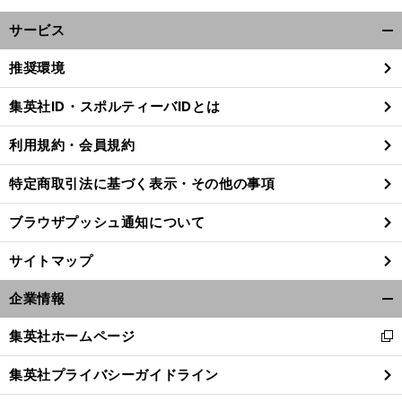
サービス
開
く/
推奨環境
閉
じ
集英社ID・スポルティーバIDとは
る
利用規約・会員規約
特定商取引法に基づく表示・その他の事項
ブラウザプッシュ通知について
サイトマップ
企業情報
開
く/
集英社ホームページ
新
閉
し
じ
集英社プライバシーガイドライン
い
る
ウ