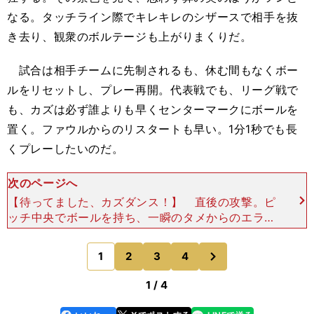
なる。タッチライン際でキレキレのシザースで相手を抜
き去り、観衆のボルテージも上がりまくりだ。
試合は相手チームに先制されるも、休む間もなくボー
ルをリセットし、プレー再開。代表戦でも、リーグ戦で
も、カズは必ず誰よりも早くセンターマークにボールを
置く。ファウルからのリスタートも早い。1分1秒でも長
くプレーしたいのだ。
次のページへ
【待ってました、カズダンス！】 直後の攻撃。ピ
ッチ中央でボールを持ち、一瞬のタメからのエラシ
コで対面した朴康造（パク・カンジョ）を抜き、右
足アウトサイドでチョップ気味にパス。右横にいた
次
1
2
3
4
のページへ
田中英雄がその
1 / 4
line
faceboo
x