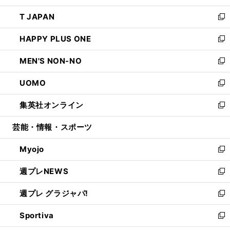
開
ウ
ン
ウ
し
T JAPAN
く
で
ド
ィ
い
新
開
ウ
ン
ウ
し
HAPPY PLUS ONE
く
で
ド
ィ
い
新
開
ウ
ン
ウ
し
MEN'S NON-NO
く
で
ド
ィ
い
新
開
ウ
ン
ウ
し
UOMO
く
で
ド
ィ
い
新
開
ウ
ン
ウ
し
集英社オンライン
く
で
ド
ィ
い
新
開
ウ
ン
ウ
し
芸能・情報・スポーツ
く
で
ド
ィ
い
開
ウ
ン
ウ
Myojo
く
で
ド
ィ
新
開
ウ
ン
し
週プレNEWS
く
で
ド
い
新
開
ウ
ウ
し
週プレ グラジャパ!
く
で
ィ
い
新
開
ン
ウ
し
Sportiva
く
ド
ィ
い
新
ウ
ン
ウ
し