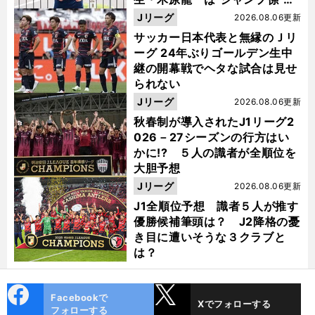
った
Jリーグ
2026.08.06更新
サッカー日本代表と無縁のＪリ
ーグ 24年ぶりゴールデン生中
継の開幕戦でヘタな試合は見せ
られない
Jリーグ
2026.08.06更新
秋春制が導入されたJ1リーグ2
026－27シーズンの行方はい
かに!? ５人の識者が全順位を
大胆予想
Jリーグ
2026.08.06更新
J1全順位予想 識者５人が推す
優勝候補筆頭は？ J2降格の憂
き目に遭いそうな３クラブと
は？
cebo
X
Facebookで
Xでフォローする
ok
フォローする