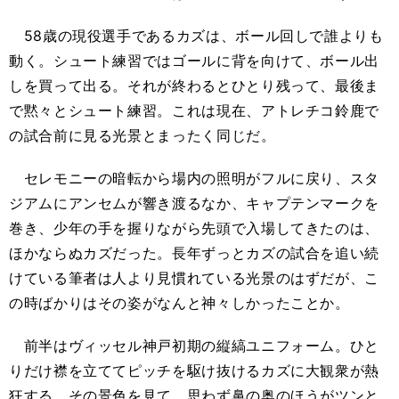
58歳の現役選手であるカズは、ボール回しで誰よりも
動く。シュート練習ではゴールに背を向けて、ボール出
しを買って出る。それが終わるとひとり残って、最後ま
で黙々とシュート練習。これは現在、アトレチコ鈴鹿で
の試合前に見る光景とまったく同じだ。
セレモニーの暗転から場内の照明がフルに戻り、スタ
ジアムにアンセムが響き渡るなか、キャプテンマークを
巻き、少年の手を握りながら先頭で入場してきたのは、
ほかならぬカズだった。長年ずっとカズの試合を追い続
けている筆者は人より見慣れている光景のはずだが、こ
の時ばかりはその姿がなんと神々しかったことか。
前半はヴィッセル神戸初期の縦縞ユニフォーム。ひと
りだけ襟を立ててピッチを駆け抜けるカズに大観衆が熱
狂する。その景色を見て、思わず鼻の奥のほうがツンと