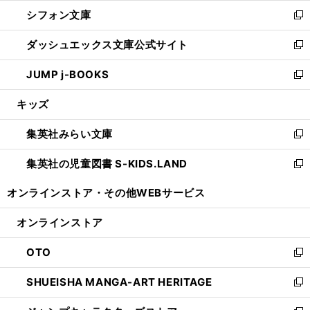
ウ
ウ
し
シフォン文庫
く
で
ィ
い
新
開
ン
ウ
し
ダッシュエックス文庫公式サイト
く
ド
ィ
い
新
ウ
ン
ウ
し
JUMP j-BOOKS
で
ド
ィ
い
新
開
ウ
ン
ウ
し
キッズ
く
で
ド
ィ
い
開
ウ
ン
ウ
集英社みらい文庫
く
で
ド
ィ
新
開
ウ
ン
し
集英社の児童図書 S-KIDS.LAND
く
で
ド
い
新
開
ウ
ウ
し
オンラインストア・
その他WEBサービス
く
で
ィ
い
開
ン
ウ
オンラインストア
く
ド
ィ
ウ
ン
OTO
で
ド
新
開
ウ
し
SHUEISHA MANGA-ART HERITAGE
く
で
い
新
開
ウ
し