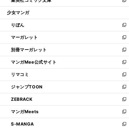
集英社コミック文庫
で
ド
ィ
い
新
開
ウ
ン
ウ
し
少女マンガ
く
で
ド
ィ
い
開
ウ
ン
ウ
りぼん
く
で
ド
ィ
新
開
ウ
ン
し
マーガレット
く
で
ド
い
新
開
ウ
ウ
し
別冊マーガレット
く
で
ィ
い
新
開
ン
ウ
し
マンガMee公式サイト
く
ド
ィ
い
新
ウ
ン
ウ
し
リマコミ
で
ド
ィ
い
新
開
ウ
ン
ウ
し
ジャンプTOON
く
で
ド
ィ
い
新
開
ウ
ン
ウ
し
ZEBRACK
く
で
ド
ィ
い
新
開
ウ
ン
ウ
し
マンガMeets
く
で
ド
ィ
い
新
開
ウ
ン
ウ
し
S-MANGA
く
で
ド
ィ
い
新