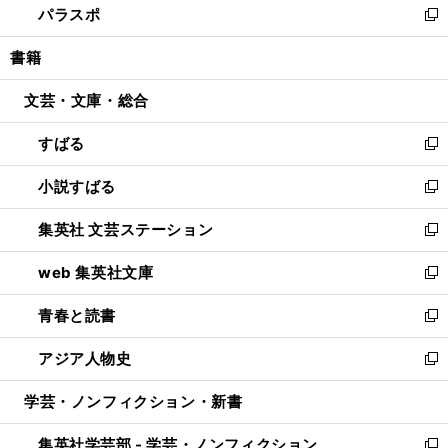
パラスポ
で
ド
ィ
い
新
開
ウ
ン
ウ
し
書籍
く
で
ド
ィ
い
開
ウ
ン
ウ
文芸・文庫・総合
く
で
ド
ィ
開
ウ
ン
すばる
く
で
ド
新
開
ウ
し
小説すばる
く
で
い
新
開
ウ
し
集英社 文芸ステーション
く
ィ
い
新
ン
ウ
し
web 集英社文庫
ド
ィ
い
新
ウ
ン
ウ
し
青春と読書
で
ド
ィ
い
新
開
ウ
ン
ウ
し
アジア人物史
く
で
ド
ィ
い
新
開
ウ
ン
ウ
し
学芸・ノンフィクション・新書
く
で
ド
ィ
い
開
ウ
ン
ウ
集英社学芸部 - 学芸・ノンフィクション
く
で
ド
ィ