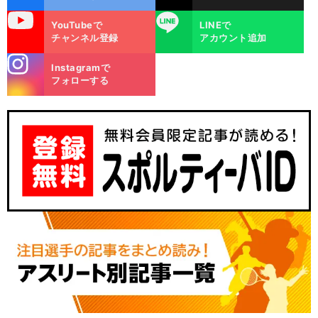
uTube
LINE
YouTubeで
LINEで
チャンネル登録
アカウント追加
stagra
Instagramで
m
フォローする
前
へ