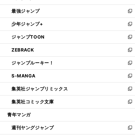
ン
ウ
し
最強ジャンプ
ド
ィ
い
新
ウ
ン
ウ
し
少年ジャンプ+
で
ド
ィ
い
新
開
ウ
ン
ウ
し
ジャンプTOON
く
で
ド
ィ
い
新
開
ウ
ン
ウ
し
ZEBRACK
く
で
ド
ィ
い
新
開
ウ
ン
ウ
し
ジャンプルーキー！
く
で
ド
ィ
い
新
開
ウ
ン
ウ
し
S-MANGA
く
で
ド
ィ
い
新
開
ウ
ン
ウ
し
集英社ジャンプリミックス
く
で
ド
ィ
い
新
開
ウ
ン
ウ
し
集英社コミック文庫
く
で
ド
ィ
い
新
開
ウ
ン
ウ
し
青年マンガ
く
で
ド
ィ
い
開
ウ
ン
ウ
週刊ヤングジャンプ
く
で
ド
ィ
新
開
ウ
ン