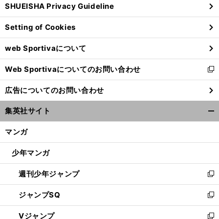
SHUEISHA Privacy Guideline
ィ
ン
Setting of Cookies
ド
ウ
web Sportivaについて
で
開
Web Sportivaについてのお問い合わせ
く
新
し
広告についてのお問い合わせ
い
ウ
集英社サイト
ィ
開
ン
く/
マンガ
ド
閉
ウ
じ
少年マンガ
で
る
開
週刊少年ジャンプ
く
新
し
ジャンプSQ
い
新
ウ
し
Vジャンプ
ィ
い
新