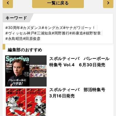
一覧に戻る
キーワード
#30周年
#カズダンス
#キングカズ
#ヤナガワゴーッ！
#ヴィッセル神戸
#三浦知良
#岡野雅行
#朴康造
#槙野智章
#永島昭浩
#田原俊彦
編集部のおすすめ
スポルティーバ バレーボール
特集号 Vol.4 6月30日発売
スポルティーバ 部活特集号
3月16日発売