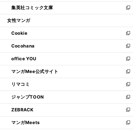
開
ウ
ン
ウ
し
集英社コミック文庫
く
で
ド
ィ
い
新
開
ウ
ン
ウ
し
女性マンガ
く
で
ド
ィ
い
開
ウ
ン
ウ
Cookie
く
で
ド
ィ
新
開
ウ
ン
し
Cocohana
く
で
ド
い
新
開
ウ
ウ
し
office YOU
く
で
ィ
い
新
開
ン
ウ
し
マンガMee公式サイト
く
ド
ィ
い
新
ウ
ン
ウ
し
リマコミ
で
ド
ィ
い
新
開
ウ
ン
ウ
し
ジャンプTOON
く
で
ド
ィ
い
新
開
ウ
ン
ウ
し
ZEBRACK
く
で
ド
ィ
い
新
開
ウ
ン
ウ
し
マンガMeets
く
で
ド
ィ
い
新
開
ウ
ン
ウ
し