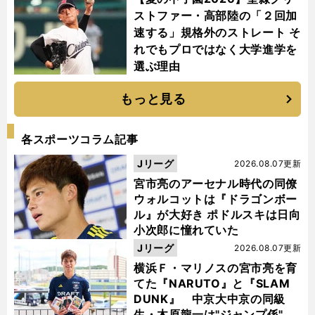
ストファー・高部陸の「２回加
速する」規格外のストレート そ
れでもプロではなく大学進学を
選ぶ理由
もっと見る
各スポーツコラム記事
Jリーグ
2026.08.07更新
宮市亮のアーセナル時代の同僚
ウォルコットは『ドラゴンボー
ル』が大好き ポドルスキは日向
小次郎に憧れていた
Jリーグ
2026.08.07更新
横浜Ｆ・マリノスの宮市亮を育
てた『NARUTO』と『SLAM
DUNK』 中京大中京の同級
生・木原龍一は"ジャンプ係"だ