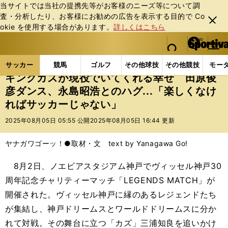
当サイトでは当社の提携先等がお客様のニーズ等について調
査・分析したり、お客様にお勧めの広告を表⽰する⽬的で Co
閉じ
okie を使⽤する場合があります。
詳しくはこちら
る
マイペ
web Sportiva (webスポルティーバ)
検索
メニュ
we
ー
サッカーの記事一覧
Jリーグ他
Jリーグ
キング
b
ジ
サッカー
競馬
ゴルフ
その他球技
その他競技
モー
ス
キングカズが現役でいてくれる幸せ 田原俊
ポ
彦ダンス、永島昭浩とのハグ...「楽しくなけ
ル
ればサッカーじゃない」
テ
ィ
2025年08月05日 05:55 公開
2025年08月05日 16:44 更新
ー
バ
ヤナガワゴーッ！●取材・文 text by Yanagawa Go!
8月2日、ノエビアスタジアム神戸でヴィッセル神戸30
周年記念チャリティーマッチ「LEGENDS MATCH」が
開催された。ヴィッセル神戸に縁のあるレジェンドたち
が集結し、神戸ドリームスとワールドドリームスに分か
れて対戦。その舞台に立つ「カズ」三浦知良を追いかけ