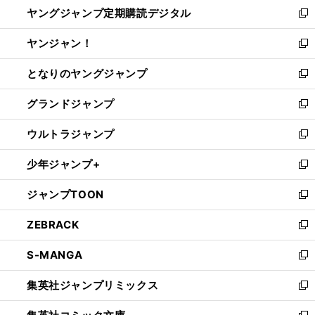
し
ヤングジャンプ定期購読デジタル
く
で
ド
い
新
開
ウ
ウ
し
ヤンジャン！
く
で
ィ
い
新
開
ン
ウ
し
となりのヤングジャンプ
く
ド
ィ
い
新
ウ
ン
ウ
し
グランドジャンプ
で
ド
ィ
い
新
開
ウ
ン
ウ
し
ウルトラジャンプ
く
で
ド
ィ
い
新
開
ウ
ン
ウ
し
少年ジャンプ+
く
で
ド
ィ
い
新
開
ウ
ン
ウ
し
ジャンプTOON
く
で
ド
ィ
い
新
開
ウ
ン
ウ
し
ZEBRACK
く
で
ド
ィ
い
新
開
ウ
ン
ウ
し
S-MANGA
く
で
ド
ィ
い
新
開
ウ
ン
ウ
し
集英社ジャンプリミックス
く
で
ド
ィ
い
新
開
ウ
ン
ウ
し
く