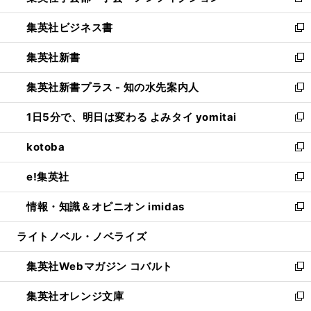
新
開
ウ
ン
し
集英社ビジネス書
く
で
ド
い
新
開
ウ
ウ
し
集英社新書
く
で
ィ
い
新
開
ン
ウ
し
集英社新書プラス - 知の水先案内人
く
ド
ィ
い
新
ウ
ン
ウ
し
1日5分で、明日は変わる よみタイ yomitai
で
ド
ィ
い
新
開
ウ
ン
ウ
し
kotoba
く
で
ド
ィ
い
新
開
ウ
ン
ウ
し
e!集英社
く
で
ド
ィ
い
新
開
ウ
ン
ウ
し
情報・知識＆オピニオン imidas
く
で
ド
ィ
い
新
開
ウ
ン
ウ
し
ライトノベル・ノベライズ
く
で
ド
ィ
い
開
ウ
ン
ウ
集英社Webマガジン コバルト
く
で
ド
ィ
新
開
ウ
ン
し
集英社オレンジ文庫
く
で
ド
い
新
開