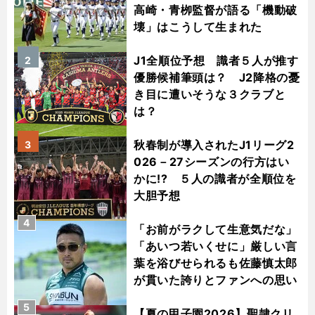
高崎・青栁監督が語る「機動破
壊」はこうして生まれた
J1全順位予想 識者５人が推す
2
優勝候補筆頭は？ J2降格の憂
き目に遭いそうな３クラブと
は？
秋春制が導入されたJ1リーグ2
3
026－27シーズンの行方はい
かに!? ５人の識者が全順位を
大胆予想
4
「お前がラクして生意気だな」
「あいつ若いくせに」厳しい言
葉を浴びせられるも佐藤慎太郎
が貫いた誇りとファンへの思い
5
【夏の甲子園2026】聖隷クリ