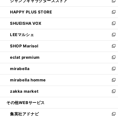
ジャンプキャラクターズストア
く
ィ
い
新
ン
ウ
し
HAPPY PLUS STORE
ド
ィ
い
新
ウ
ン
ウ
し
SHUEISHA VOX
で
ド
ィ
い
新
開
ウ
ン
ウ
し
LEEマルシェ
く
で
ド
ィ
い
新
開
ウ
ン
ウ
し
SHOP Marisol
く
で
ド
ィ
い
新
開
ウ
ン
ウ
し
eclat premium
く
で
ド
ィ
い
新
開
ウ
ン
ウ
し
mirabella
く
で
ド
ィ
い
新
開
ウ
ン
ウ
し
mirabella homme
く
で
ド
ィ
い
新
開
ウ
ン
ウ
し
zakka market
く
で
ド
ィ
い
新
開
ウ
ン
ウ
し
その他WEBサービス
く
で
ド
ィ
い
開
ウ
ン
ウ
集英社アドナビ
く
で
ド
ィ
新