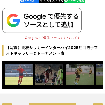
いいね
Xでポストする
LINEで送る
k
Googleの「優先ソース」について
【写真】高校サッカーインターハイ2025注目選手フ
ォトギャラリー＆トーナメント表