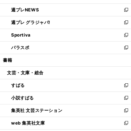
開
ウ
ン
し
週プレNEWS
く
で
ド
い
新
開
ウ
ウ
し
週プレ グラジャパ!
く
で
ィ
い
新
開
ン
ウ
し
Sportiva
く
ド
ィ
い
新
ウ
ン
ウ
し
パラスポ
で
ド
ィ
い
新
開
ウ
ン
ウ
し
書籍
く
で
ド
ィ
い
開
ウ
ン
ウ
文芸・文庫・総合
く
で
ド
ィ
開
ウ
ン
すばる
く
で
ド
新
開
ウ
し
小説すばる
く
で
い
新
開
ウ
し
集英社 文芸ステーション
く
ィ
い
新
ン
ウ
し
web 集英社文庫
ド
ィ
い
新
ウ
ン
ウ
し