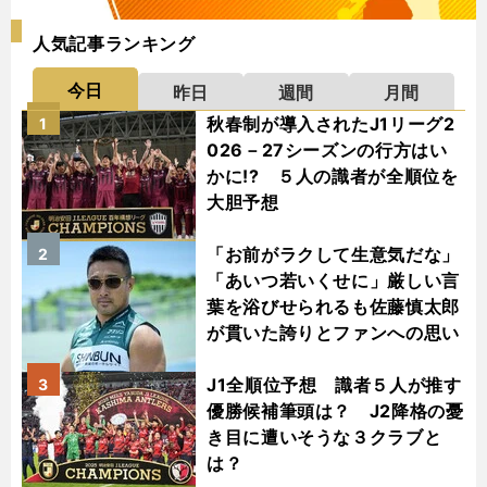
人気記事ランキング
今日
昨日
週間
月間
秋春制が導入されたJ1リーグ2
1
026－27シーズンの行方はい
かに!? ５人の識者が全順位を
大胆予想
「お前がラクして生意気だな」
2
「あいつ若いくせに」厳しい言
葉を浴びせられるも佐藤慎太郎
が貫いた誇りとファンへの思い
J1全順位予想 識者５人が推す
3
優勝候補筆頭は？ J2降格の憂
き目に遭いそうな３クラブと
は？