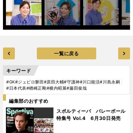
一覧に戻る
キーワード
#GK
#ジュビロ磐田
#原田大輔
#守護神
#川口能活
#川島永嗣
#日本代表
#楢崎正剛
#横内昭展
#藤田俊哉
編集部のおすすめ
スポルティーバ バレーボール
特集号 Vol.4 6月30日発売