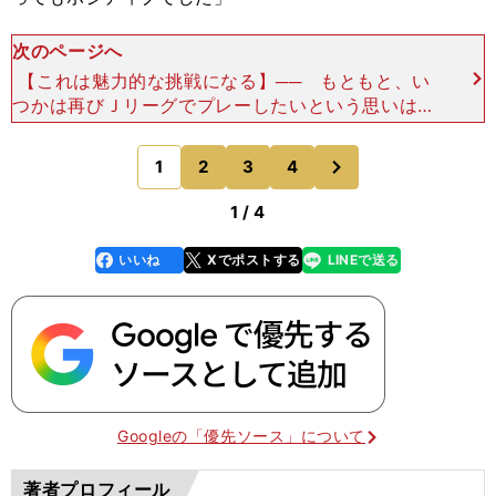
次のページへ
【これは魅力的な挑戦になる】── もともと、い
つかは再びＪリーグでプレーしたいという思いはあ
ったのでしょうか。「僕はありましたよ」── あ
ったんですね。「やっぱり現役の最後は、日本に戻
次
1
2
3
4
のページへ
ってプレ
1 / 4
いいね
Xでポストする
LINEで送る
line
faceboo
x
k
Googleの「優先ソース」について
著者プロフィール