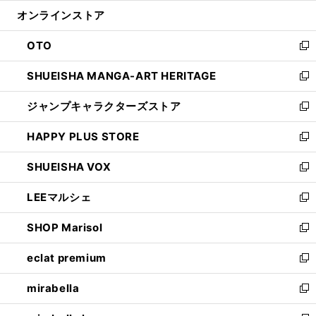
開
ン
ウ
オンラインストア
く
ド
ィ
ウ
ン
OTO
で
ド
新
開
ウ
し
SHUEISHA MANGA-ART HERITAGE
く
で
い
新
開
ウ
し
ジャンプキャラクターズストア
く
ィ
い
新
ン
ウ
し
HAPPY PLUS STORE
ド
ィ
い
新
ウ
ン
ウ
し
SHUEISHA VOX
で
ド
ィ
い
新
開
ウ
ン
ウ
し
LEEマルシェ
く
で
ド
ィ
い
新
開
ウ
ン
ウ
し
SHOP Marisol
く
で
ド
ィ
い
新
開
ウ
ン
ウ
し
eclat premium
く
で
ド
ィ
い
新
開
ウ
ン
ウ
し
mirabella
く
で
ド
ィ
い
新
開
ウ
ン
ウ
し