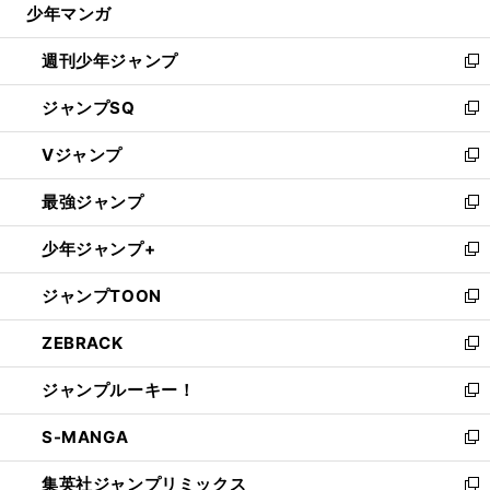
少年マンガ
で
る
開
週刊少年ジャンプ
く
新
し
ジャンプSQ
い
新
ウ
し
Vジャンプ
ィ
い
新
ン
ウ
し
最強ジャンプ
ド
ィ
い
新
ウ
ン
ウ
し
少年ジャンプ+
で
ド
ィ
い
新
開
ウ
ン
ウ
し
ジャンプTOON
く
で
ド
ィ
い
新
開
ウ
ン
ウ
し
ZEBRACK
く
で
ド
ィ
い
新
開
ウ
ン
ウ
し
ジャンプルーキー！
く
で
ド
ィ
い
新
開
ウ
ン
ウ
し
S-MANGA
く
で
ド
ィ
い
新
開
ウ
ン
ウ
し
集英社ジャンプリミックス
く
で
ド
ィ
い
新