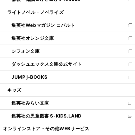
い
新
開
ウ
ン
ウ
し
ライトノベル・ノベライズ
く
で
ド
ィ
い
開
ウ
ン
ウ
集英社Webマガジン コバルト
く
で
ド
ィ
新
開
ウ
ン
し
集英社オレンジ文庫
く
で
ド
い
新
開
ウ
ウ
し
シフォン文庫
く
で
ィ
い
新
開
ン
ウ
し
ダッシュエックス文庫公式サイト
く
ド
ィ
い
新
ウ
ン
ウ
し
JUMP j-BOOKS
で
ド
ィ
い
新
開
ウ
ン
ウ
し
キッズ
く
で
ド
ィ
い
開
ウ
ン
ウ
集英社みらい文庫
く
で
ド
ィ
新
開
ウ
ン
し
集英社の児童図書 S-KIDS.LAND
く
で
ド
い
新
開
ウ
ウ
し
オンラインストア・
その他WEBサービス
く
で
ィ
い