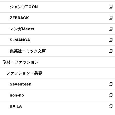
開
ウ
ン
ウ
し
ジャンプTOON
く
で
ド
ィ
い
新
開
ウ
ン
ウ
し
ZEBRACK
く
で
ド
ィ
い
新
開
ウ
ン
ウ
し
マンガMeets
く
で
ド
ィ
い
新
開
ウ
ン
ウ
し
S-MANGA
く
で
ド
ィ
い
新
開
ウ
ン
ウ
し
集英社コミック文庫
く
で
ド
ィ
い
新
開
ウ
ン
ウ
し
取材・ファッション
く
で
ド
ィ
い
開
ウ
ン
ウ
ファッション・美容
く
で
ド
ィ
開
ウ
ン
Seventeen
く
で
ド
新
開
ウ
し
non-no
く
で
い
新
開
ウ
し
BAILA
く
ィ
い
新
ン
ウ
し