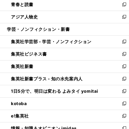
青春と読書
で
ド
ィ
い
新
開
ウ
ン
ウ
し
アジア人物史
く
で
ド
ィ
い
新
開
ウ
ン
ウ
し
学芸・ノンフィクション・新書
く
で
ド
ィ
い
開
ウ
ン
ウ
集英社学芸部 - 学芸・ノンフィクション
く
で
ド
ィ
新
開
ウ
ン
し
集英社ビジネス書
く
で
ド
い
新
開
ウ
ウ
し
集英社新書
く
で
ィ
い
新
開
ン
ウ
し
集英社新書プラス - 知の水先案内人
く
ド
ィ
い
新
ウ
ン
ウ
し
1日5分で、明日は変わる よみタイ yomitai
で
ド
ィ
い
新
開
ウ
ン
ウ
し
kotoba
く
で
ド
ィ
い
新
開
ウ
ン
ウ
し
e!集英社
く
で
ド
ィ
い
新
開
ウ
ン
ウ
し
情報・知識＆オピニオン imidas
く
で
ド
ィ