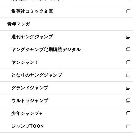
開
ウ
ン
ウ
し
集英社コミック文庫
く
で
ド
ィ
い
新
開
ウ
ン
ウ
し
青年マンガ
く
で
ド
ィ
い
開
ウ
ン
ウ
週刊ヤングジャンプ
く
で
ド
ィ
新
開
ウ
ン
し
ヤングジャンプ定期購読デジタル
く
で
ド
い
新
開
ウ
ウ
し
ヤンジャン！
く
で
ィ
い
新
開
ン
ウ
し
となりのヤングジャンプ
く
ド
ィ
い
新
ウ
ン
ウ
し
グランドジャンプ
で
ド
ィ
い
新
開
ウ
ン
ウ
し
ウルトラジャンプ
く
で
ド
ィ
い
新
開
ウ
ン
ウ
し
少年ジャンプ+
く
で
ド
ィ
い
新
開
ウ
ン
ウ
し
ジャンプTOON
く
で
ド
ィ
い
新
開
ウ
ン