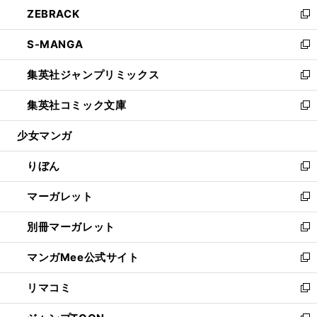
ウ
し
ZEBRACK
く
で
ド
ィ
い
新
開
ウ
ン
ウ
し
S-MANGA
く
で
ド
ィ
い
新
開
ウ
ン
ウ
し
集英社ジャンプリミックス
く
で
ド
ィ
い
新
開
ウ
ン
ウ
し
集英社コミック文庫
く
で
ド
ィ
い
新
開
ウ
ン
ウ
し
少女マンガ
く
で
ド
ィ
い
開
ウ
ン
ウ
りぼん
く
で
ド
ィ
新
開
ウ
ン
し
マーガレット
く
で
ド
い
新
開
ウ
ウ
し
別冊マーガレット
く
で
ィ
い
新
開
ン
ウ
し
マンガMee公式サイト
く
ド
ィ
い
新
ウ
ン
ウ
し
リマコミ
で
ド
ィ
い
新
開
ウ
ン
ウ
し