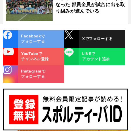
なった 部員全員が試合に出る取
り組みが進んでいる
cebo
X
Facebookで
Xでフォローする
ok
フォローする
uTube
LINE
YouTubeで
LINEで
チャンネル登録
アカウント追加
ヴ
stagra
前
Instagramで
へ
m
フォローする