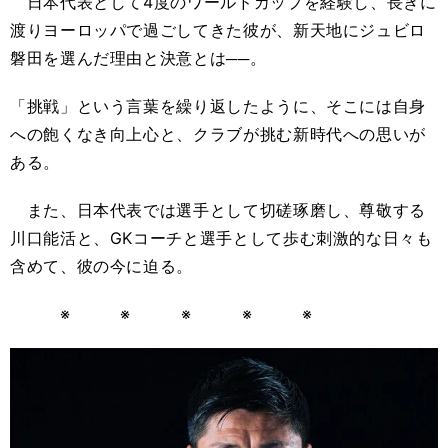
日本代表として4度のワールドカップを経験し、長きに
渡りヨーロッパで過ごしてきた彼が、新天地にジュビロ
磐田を選んだ理由と決意とは──。
「挑戦」という言葉を繰り返したように、そこには自身
への飽くなき向上心と、クラブが挑む新時代への思いが
ある。
また、日本代表では選手として切磋琢磨し、尊敬する
川口能活と、GKコーチと選手として歩む刺激的な日々も
含めて、彼の今に迫る。
※ ※ ※ ※ ※