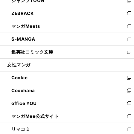
ジャンプTOON
く
で
ド
ィ
い
新
開
ウ
ン
ウ
し
ZEBRACK
く
で
ド
ィ
い
新
開
ウ
ン
ウ
し
マンガMeets
く
で
ド
ィ
い
新
開
ウ
ン
ウ
し
S-MANGA
く
で
ド
ィ
い
新
開
ウ
ン
ウ
し
集英社コミック文庫
く
で
ド
ィ
い
新
開
ウ
ン
ウ
し
女性マンガ
く
で
ド
ィ
い
開
ウ
ン
ウ
Cookie
く
で
ド
ィ
新
開
ウ
ン
し
Cocohana
く
で
ド
い
新
開
ウ
ウ
し
office YOU
く
で
ィ
い
新
開
ン
ウ
し
マンガMee公式サイト
く
ド
ィ
い
新
ウ
ン
ウ
し
リマコミ
で
ド
ィ
い
新