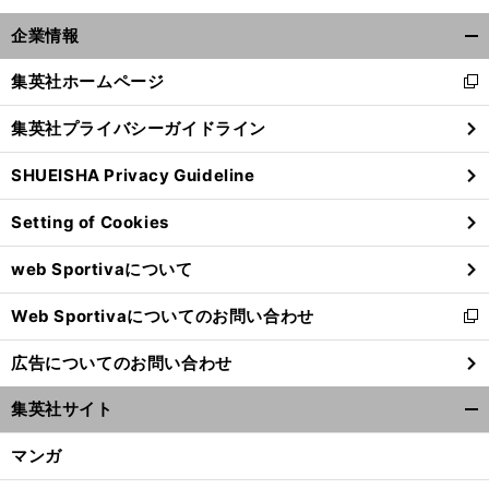
企業情報
開
く/
集英社ホームページ
新
閉
し
じ
集英社プライバシーガイドライン
い
る
ウ
SHUEISHA Privacy Guideline
ィ
ン
Setting of Cookies
ド
ウ
web Sportivaについて
で
開
Web Sportivaについてのお問い合わせ
く
新
し
広告についてのお問い合わせ
い
ウ
集英社サイト
ィ
開
ン
く/
マンガ
ド
閉
ウ
じ