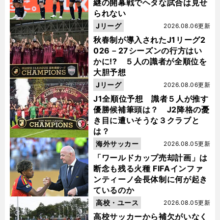
継の開幕戦でヘタな試合は見せ
られない
Jリーグ
2026.08.06更新
秋春制が導入されたJ1リーグ2
026－27シーズンの行方はい
かに!? ５人の識者が全順位を
大胆予想
Jリーグ
2026.08.06更新
J1全順位予想 識者５人が推す
優勝候補筆頭は？ J2降格の憂
き目に遭いそうな３クラブと
は？
海外サッカー
2026.08.05更新
「ワールドカップ売却計画」は
断念も残る火種 FIFAインファ
ンティーノ会長体制に何が起き
ているのか
高校・ユース
2026.08.05更新
高校サッカーから補欠がいなく