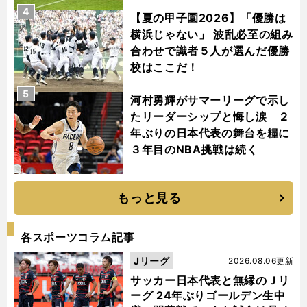
4
【夏の甲子園2026】「優勝は
横浜じゃない」 波乱必至の組み
合わせで識者５人が選んだ優勝
校はここだ！
5
河村勇輝がサマーリーグで示し
たリーダーシップと悔し涙 ２
年ぶりの日本代表の舞台を糧に
３年目のNBA挑戦は続く
もっと見る
各スポーツコラム記事
Jリーグ
2026.08.06更新
サッカー日本代表と無縁のＪリ
ーグ 24年ぶりゴールデン生中