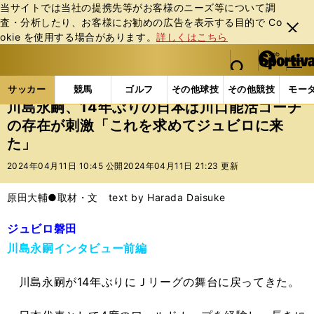
当サイトでは当社の提携先等がお客様のニーズ等について調
査・分析したり、お客様にお勧めの広告を表⽰する⽬的で Co
閉じ
okie を使⽤する場合があります。
詳しくはこちら
る
マイペ
web Sportiva (webスポルティーバ)
検索
メニュ
we
ー
サッカーの記事一覧
Jリーグ他
Jリーグ
川島永
b
ジ
サッカー
競馬
ゴルフ
その他球技
その他競技
モー
ス
川島永嗣、14年ぶりの日本は川口能活コーチ
ポ
の存在が刺激「これを求めてジュビロに来
ル
た」
テ
ィ
2024年04月11日 10:45 公開
2024年04月11日 21:23 更新
ー
バ
原田大輔●取材・文 text by Harada Daisuke
ジュビロ磐田
川島永嗣インタビュー前編
川島永嗣が14年ぶりにＪリーグの舞台に戻ってきた。