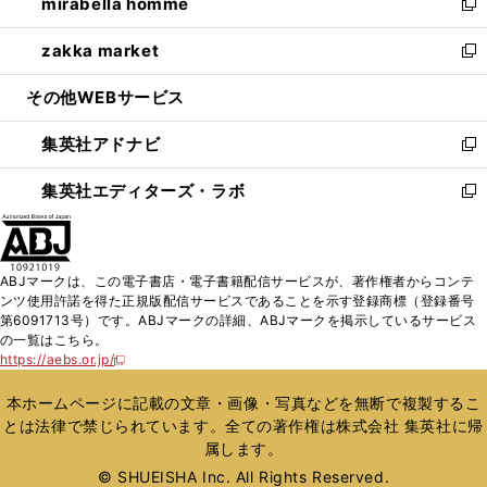
mirabella homme
く
で
ド
ィ
い
新
開
ウ
ン
ウ
し
zakka market
く
で
ド
ィ
い
新
開
ウ
ン
ウ
し
その他WEBサービス
く
で
ド
ィ
い
開
ウ
ン
ウ
集英社アドナビ
く
で
ド
ィ
新
開
ウ
ン
し
集英社エディターズ・ラボ
く
で
ド
い
新
開
ウ
ウ
し
く
で
ィ
い
開
ン
ウ
ABJマークは、この電子書店・電子書籍配信サービスが、著作権者からコンテ
く
ド
ィ
ンツ使用許諾を得た正規版配信サービスであることを示す登録商標（登録番号
ウ
ン
第6091713号）です。ABJマークの詳細、ABJマークを掲示しているサービス
で
ド
の一覧はこちら。
開
ウ
https://aebs.or.jp/
新
く
で
し
い
開
本ホームページに記載の文章・画像・写真などを無断で複製するこ
ウ
く
とは法律で禁じられています。全ての著作権は株式会社 集英社に帰
ィ
属します。
ン
ド
© SHUEISHA Inc. All Rights Reserved.
ウ