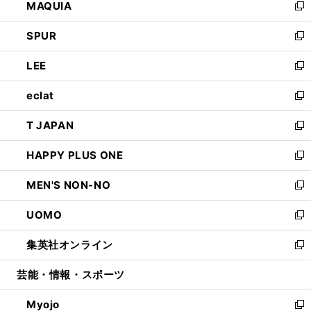
MAQUIA
ド
ィ
い
新
ウ
ン
ウ
し
SPUR
で
ド
ィ
い
新
開
ウ
ン
ウ
し
LEE
く
で
ド
ィ
い
新
開
ウ
ン
ウ
し
eclat
く
で
ド
ィ
い
新
開
ウ
ン
ウ
し
T JAPAN
く
で
ド
ィ
い
新
開
ウ
ン
ウ
し
HAPPY PLUS ONE
く
で
ド
ィ
い
新
開
ウ
ン
ウ
し
MEN'S NON-NO
く
で
ド
ィ
い
新
開
ウ
ン
ウ
し
UOMO
く
で
ド
ィ
い
新
開
ウ
ン
ウ
し
集英社オンライン
く
で
ド
ィ
い
新
開
ウ
ン
ウ
し
芸能・情報・スポーツ
く
で
ド
ィ
い
開
ウ
ン
ウ
Myojo
く
で
ド
ィ
新