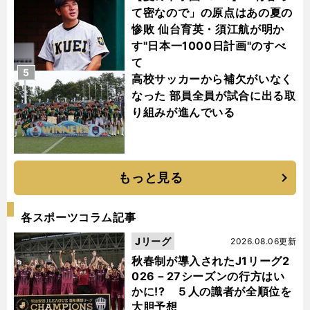
て密なので」の原点はあの夏の
惨敗 仙台育英・須江航が明か
す"日本一1000日計画"のすべ
て
5
高校サッカーから補欠がいなく
なった 部員全員が試合に出る取
り組みが進んでいる
もっと見る
各スポーツコラム記事
Jリーグ
2026.08.06更新
秋春制が導入されたJ1リーグ2
026－27シーズンの行方はい
かに!? ５人の識者が全順位を
大胆予想