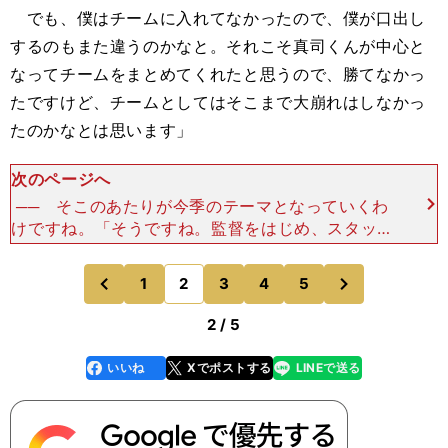
でも、僕はチームに入れてなかったので、僕が口出し
するのもまた違うのかなと。それこそ真司くんが中心と
なってチームをまとめてくれたと思うので、勝てなかっ
たですけど、チームとしてはそこまで大崩れはしなかっ
たのかなとは思います」
次のページへ
── そこのあたりが今季のテーマとなっていくわ
けですね。「そうですね。監督をはじめ、スタッフ
陣がしっかりと提示してくれていますし、さっきも
言ったように『リーグ優勝』という目標を掲げてい
次
1
2
3
4
5
のページへ
のページへ
るので、そこに
前
2 / 5
いいね
Xでポストする
LINEで送る
line
faceboo
x
k