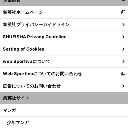
企業情報
へ
開
く/
集英社ホームページ
新
閉
し
じ
集英社プライバシーガイドライン
い
る
ウ
SHUEISHA Privacy Guideline
ィ
ン
Setting of Cookies
ド
ウ
web Sportivaについて
で
開
Web Sportivaについてのお問い合わせ
く
新
し
広告についてのお問い合わせ
い
ウ
集英社サイト
ィ
開
ン
く/
マンガ
ド
閉
ウ
じ
少年マンガ
で
る