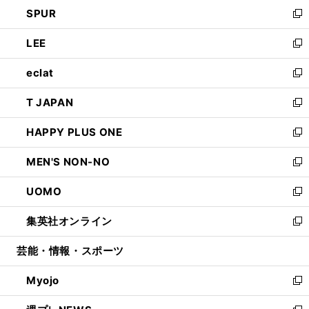
ウ
し
SPUR
で
ド
ィ
い
新
開
ウ
ン
ウ
し
LEE
く
で
ド
ィ
い
新
開
ウ
ン
ウ
し
eclat
く
で
ド
ィ
い
新
開
ウ
ン
ウ
し
T JAPAN
く
で
ド
ィ
い
新
開
ウ
ン
ウ
し
HAPPY PLUS ONE
く
で
ド
ィ
い
新
開
ウ
ン
ウ
し
MEN'S NON-NO
く
で
ド
ィ
い
新
開
ウ
ン
ウ
し
UOMO
く
で
ド
ィ
い
新
開
ウ
ン
ウ
し
集英社オンライン
く
で
ド
ィ
い
新
開
ウ
ン
ウ
し
芸能・情報・スポーツ
く
で
ド
ィ
い
開
ウ
ン
ウ
Myojo
く
で
ド
ィ
新
開
ウ
ン
し