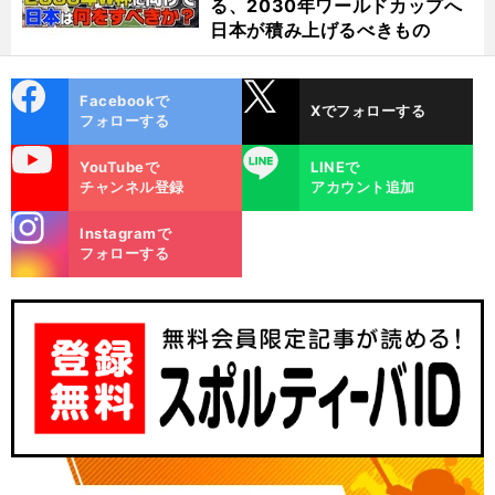
る、2030年ワールドカップへ
日本が積み上げるべきもの
cebo
X
Facebookで
Xでフォローする
ok
フォローする
uTube
LINE
YouTubeで
LINEで
チャンネル登録
アカウント追加
stagra
Instagramで
m
フォローする