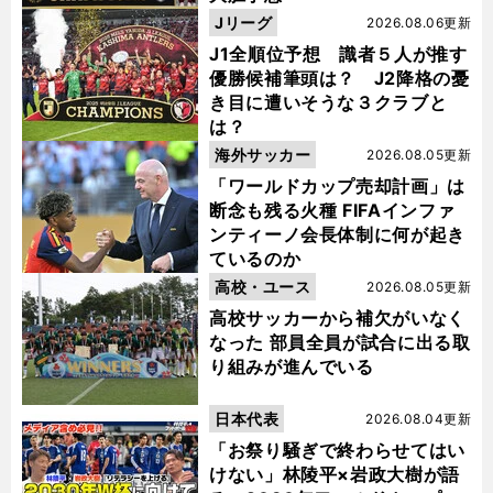
Jリーグ
2026.08.06更新
J1全順位予想 識者５人が推す
優勝候補筆頭は？ J2降格の憂
き目に遭いそうな３クラブと
は？
海外サッカー
2026.08.05更新
「ワールドカップ売却計画」は
断念も残る火種 FIFAインファ
ンティーノ会長体制に何が起き
ているのか
高校・ユース
2026.08.05更新
高校サッカーから補欠がいなく
なった 部員全員が試合に出る取
り組みが進んでいる
日本代表
2026.08.04更新
「お祭り騒ぎで終わらせてはい
けない」林陵平×岩政大樹が語