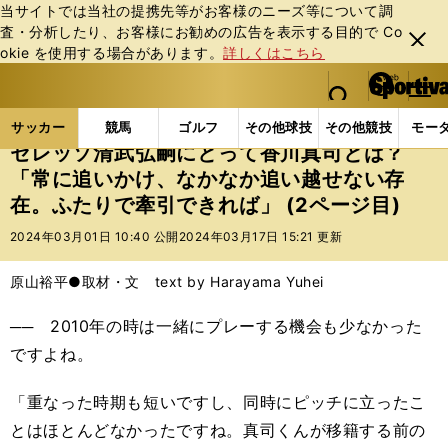
当サイトでは当社の提携先等がお客様のニーズ等について調
査・分析したり、お客様にお勧めの広告を表⽰する⽬的で Co
閉じ
okie を使⽤する場合があります。
詳しくはこちら
る
マイペ
web Sportiva (webスポルティーバ)
検索
メニュ
we
ー
サッカーの記事一覧
Jリーグ他
Jリーグ
セレッ
b
ジ
サッカー
競馬
ゴルフ
その他球技
その他競技
モー
ス
セレッソ清武弘嗣にとって香川真司とは？
ポ
「常に追いかけ、なかなか追い越せない存
ル
在。ふたりで牽引できれば」 (2ページ目)
テ
ィ
2024年03月01日 10:40 公開
2024年03月17日 15:21 更新
ー
バ
原山裕平●取材・文 text by Harayama Yuhei
── 2010年の時は一緒にプレーする機会も少なかった
ですよね。
「重なった時期も短いですし、同時にピッチに立ったこ
とはほとんどなかったですね。真司くんが移籍する前の