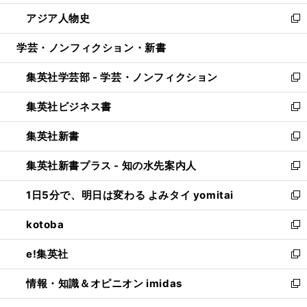
開
ウ
ン
ウ
し
アジア人物史
く
で
ド
ィ
い
新
開
ウ
ン
ウ
し
学芸・ノンフィクション・新書
く
で
ド
ィ
い
開
ウ
ン
ウ
集英社学芸部 - 学芸・ノンフィクション
く
で
ド
ィ
新
開
ウ
ン
し
集英社ビジネス書
く
で
ド
い
新
開
ウ
ウ
し
集英社新書
く
で
ィ
い
新
開
ン
ウ
し
集英社新書プラス - 知の水先案内人
く
ド
ィ
い
新
ウ
ン
ウ
し
1日5分で、明日は変わる よみタイ yomitai
で
ド
ィ
い
新
開
ウ
ン
ウ
し
kotoba
く
で
ド
ィ
い
新
開
ウ
ン
ウ
し
e!集英社
く
で
ド
ィ
い
新
開
ウ
ン
ウ
し
情報・知識＆オピニオン imidas
く
で
ド
ィ
い
新
開
ウ
ン
ウ
し