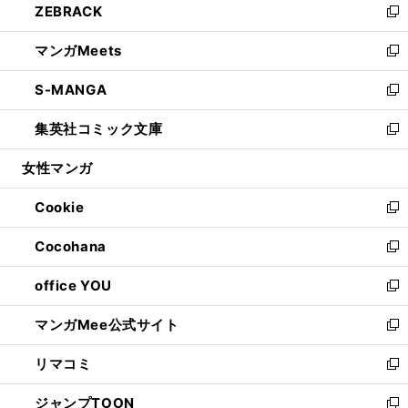
ZEBRACK
く
で
ド
ィ
い
新
開
ウ
ン
ウ
し
マンガMeets
く
で
ド
ィ
い
新
開
ウ
ン
ウ
し
S-MANGA
く
で
ド
ィ
い
新
開
ウ
ン
ウ
し
集英社コミック文庫
く
で
ド
ィ
い
新
開
ウ
ン
ウ
し
女性マンガ
く
で
ド
ィ
い
開
ウ
ン
ウ
Cookie
く
で
ド
ィ
新
開
ウ
ン
し
Cocohana
く
で
ド
い
新
開
ウ
ウ
し
office YOU
く
で
ィ
い
新
開
ン
ウ
し
マンガMee公式サイト
く
ド
ィ
い
新
ウ
ン
ウ
し
リマコミ
で
ド
ィ
い
新
開
ウ
ン
ウ
し
ジャンプTOON
く
で
ド
ィ
い
新