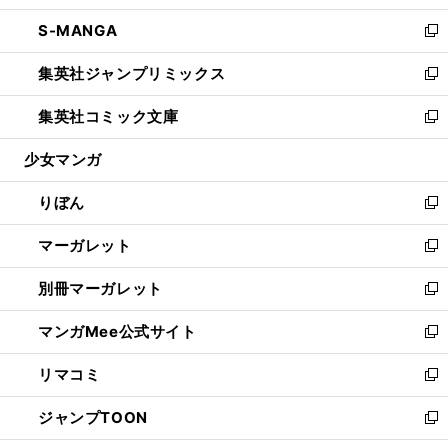
開
ウ
ン
ウ
し
S-MANGA
く
で
ド
ィ
い
新
開
ウ
ン
ウ
し
集英社ジャンプリミックス
く
で
ド
ィ
い
新
開
ウ
ン
ウ
し
集英社コミック文庫
く
で
ド
ィ
い
新
開
ウ
ン
ウ
し
少女マンガ
く
で
ド
ィ
い
開
ウ
ン
ウ
りぼん
く
で
ド
ィ
新
開
ウ
ン
し
マーガレット
く
で
ド
い
新
開
ウ
ウ
し
別冊マーガレット
く
で
ィ
い
新
開
ン
ウ
し
マンガMee公式サイト
く
ド
ィ
い
新
ウ
ン
ウ
し
リマコミ
で
ド
ィ
い
新
開
ウ
ン
ウ
し
ジャンプTOON
く
で
ド
ィ
い
新
開
ウ
ン
ウ
し