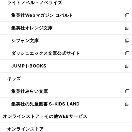
ライトノベル・ノベライズ
く
で
ド
ィ
い
開
ウ
ン
ウ
集英社Webマガジン コバルト
く
で
ド
ィ
新
開
ウ
ン
し
集英社オレンジ文庫
く
で
ド
い
新
開
ウ
ウ
し
シフォン文庫
く
で
ィ
い
新
開
ン
ウ
し
ダッシュエックス文庫公式サイト
く
ド
ィ
い
新
ウ
ン
ウ
し
JUMP j-BOOKS
で
ド
ィ
い
新
開
ウ
ン
ウ
し
キッズ
く
で
ド
ィ
い
開
ウ
ン
ウ
集英社みらい文庫
く
で
ド
ィ
新
開
ウ
ン
し
集英社の児童図書 S-KIDS.LAND
く
で
ド
い
新
開
ウ
ウ
し
オンラインストア・
その他WEBサービス
く
で
ィ
い
開
ン
ウ
オンラインストア
く
ド
ィ