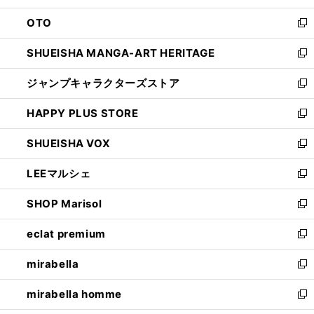
ウ
ン
OTO
で
ド
新
開
ウ
し
SHUEISHA MANGA-ART HERITAGE
く
で
い
新
開
ウ
し
ジャンプキャラクターズストア
く
ィ
い
新
ン
ウ
し
HAPPY PLUS STORE
ド
ィ
い
新
ウ
ン
ウ
し
SHUEISHA VOX
で
ド
ィ
い
新
開
ウ
ン
ウ
し
LEEマルシェ
く
で
ド
ィ
い
新
開
ウ
ン
ウ
し
SHOP Marisol
く
で
ド
ィ
い
新
開
ウ
ン
ウ
し
eclat premium
く
で
ド
ィ
い
新
開
ウ
ン
ウ
し
mirabella
く
で
ド
ィ
い
新
開
ウ
ン
ウ
し
mirabella homme
く
で
ド
ィ
い
新
開
ウ
ン
ウ
し