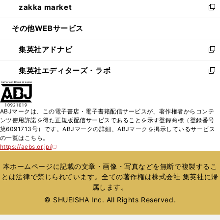
zakka market
く
で
ド
ィ
い
新
開
ウ
ン
ウ
し
その他WEBサービス
く
で
ド
ィ
い
開
ウ
ン
ウ
集英社アドナビ
く
で
ド
ィ
新
開
ウ
ン
し
集英社エディターズ・ラボ
く
で
ド
い
新
開
ウ
ウ
し
く
で
ィ
い
開
ン
ウ
ABJマークは、この電子書店・電子書籍配信サービスが、著作権者からコンテ
く
ド
ィ
ンツ使用許諾を得た正規版配信サービスであることを示す登録商標（登録番号
ウ
ン
第6091713号）です。ABJマークの詳細、ABJマークを掲示しているサービス
で
ド
の一覧はこちら。
開
ウ
https://aebs.or.jp/
新
く
で
し
い
開
本ホームページに記載の文章・画像・写真などを無断で複製するこ
ウ
く
とは法律で禁じられています。全ての著作権は株式会社 集英社に帰
ィ
属します。
ン
ド
© SHUEISHA Inc. All Rights Reserved.
ウ
で
開