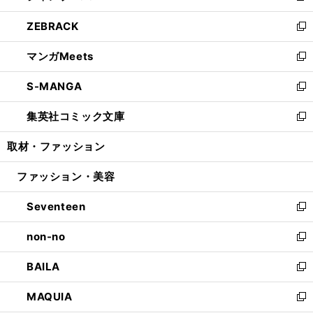
開
ウ
ン
ウ
し
ZEBRACK
く
で
ド
ィ
い
新
開
ウ
ン
ウ
し
マンガMeets
く
で
ド
ィ
い
新
開
ウ
ン
ウ
し
S-MANGA
く
で
ド
ィ
い
新
開
ウ
ン
ウ
し
集英社コミック文庫
く
で
ド
ィ
い
新
開
ウ
ン
ウ
し
取材・ファッション
く
で
ド
ィ
い
開
ウ
ン
ウ
ファッション・美容
く
で
ド
ィ
開
ウ
ン
Seventeen
く
で
ド
新
開
ウ
し
non-no
く
で
い
新
開
ウ
し
BAILA
く
ィ
い
新
ン
ウ
し
MAQUIA
ド
ィ
い
新
ウ
ン