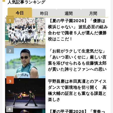
人気記事ランキング
今日
昨日
週間
月間
【夏の甲子園2026】「優勝は
1
横浜じゃない」 波乱必至の組み
合わせで識者５人が選んだ優勝
校はここだ！
「お前がラクして生意気だな」
2
「あいつ若いくせに」厳しい言
葉を浴びせられるも佐藤慎太郎
が貫いた誇りとファンへの思い
宇野昌磨は本田真凜とのアイス
3
ダンスで新境地を切り開く 高
橋大輔の証言とも重なる課題と
楽しさ
4
【夏の甲子園2026】「青春っ