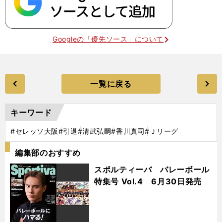
Googleの「優先ソース」について
一覧に戻る
キーワード
#セレッソ大阪
#引退
#清武弘嗣
#香川真司
#Ｊリーグ
編集部のおすすめ
スポルティーバ バレーボール
特集号 Vol.4 6月30日発売