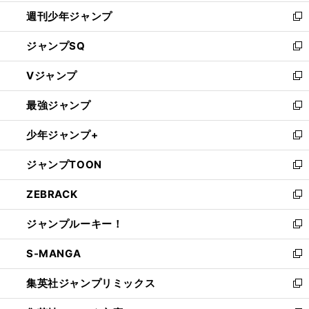
開
週刊少年ジャンプ
く
新
し
ジャンプSQ
い
新
ウ
し
Vジャンプ
ィ
い
新
ン
ウ
し
最強ジャンプ
ド
ィ
い
新
ウ
ン
ウ
し
少年ジャンプ+
で
ド
ィ
い
新
開
ウ
ン
ウ
し
ジャンプTOON
く
で
ド
ィ
い
新
開
ウ
ン
ウ
し
ZEBRACK
く
で
ド
ィ
い
新
開
ウ
ン
ウ
し
ジャンプルーキー！
く
で
ド
ィ
い
新
開
ウ
ン
ウ
し
S-MANGA
く
で
ド
ィ
い
新
開
ウ
ン
ウ
し
集英社ジャンプリミックス
く
で
ド
ィ
い
新
開
ウ
ン
ウ
し