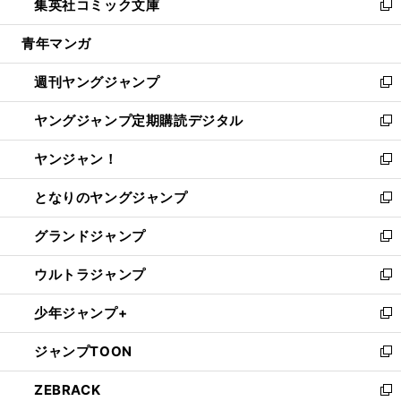
集英社コミック文庫
く
で
ド
ィ
い
新
開
ウ
ン
ウ
し
青年マンガ
く
で
ド
ィ
い
開
ウ
ン
ウ
週刊ヤングジャンプ
く
で
ド
ィ
新
開
ウ
ン
し
ヤングジャンプ定期購読デジタル
く
で
ド
い
新
開
ウ
ウ
し
ヤンジャン！
く
で
ィ
い
新
開
ン
ウ
し
となりのヤングジャンプ
く
ド
ィ
い
新
ウ
ン
ウ
し
グランドジャンプ
で
ド
ィ
い
新
開
ウ
ン
ウ
し
ウルトラジャンプ
く
で
ド
ィ
い
新
開
ウ
ン
ウ
し
少年ジャンプ+
く
で
ド
ィ
い
新
開
ウ
ン
ウ
し
ジャンプTOON
く
で
ド
ィ
い
新
開
ウ
ン
ウ
し
ZEBRACK
く
で
ド
ィ
い
新