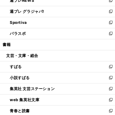
週プレNEWS
く
で
ド
い
新
開
ウ
ウ
し
週プレ グラジャパ!
く
で
ィ
い
新
開
ン
ウ
し
Sportiva
く
ド
ィ
い
新
ウ
ン
ウ
し
パラスポ
で
ド
ィ
い
新
開
ウ
ン
ウ
し
書籍
く
で
ド
ィ
い
開
ウ
ン
ウ
文芸・文庫・総合
く
で
ド
ィ
開
ウ
ン
すばる
く
で
ド
新
開
ウ
し
小説すばる
く
で
い
新
開
ウ
し
集英社 文芸ステーション
く
ィ
い
新
ン
ウ
し
web 集英社文庫
ド
ィ
い
新
ウ
ン
ウ
し
青春と読書
で
ド
ィ
い
新