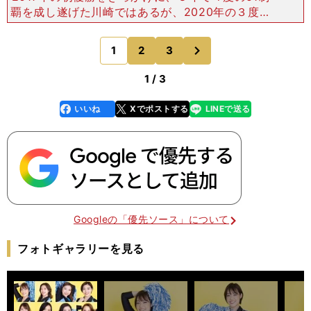
覇を成し遂げた川崎ではあるが、2020年の３度目
の優勝時をピークに、その力は明らかに下降線をた
どっている。 長くチームを支えてきた中村憲剛が
次
1
2
3
のページへ
引退し、
1 / 3
いいね
Xでポストする
LINEで送る
line
faceboo
x
k
Googleの「優先ソース」について
フォトギャラリーを見る