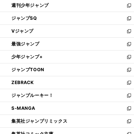
週刊少年ジャンプ
く
新
し
ジャンプSQ
い
新
ウ
し
Vジャンプ
ィ
い
新
ン
ウ
し
最強ジャンプ
ド
ィ
い
新
ウ
ン
ウ
し
少年ジャンプ+
で
ド
ィ
い
新
開
ウ
ン
ウ
し
ジャンプTOON
く
で
ド
ィ
い
新
開
ウ
ン
ウ
し
ZEBRACK
く
で
ド
ィ
い
新
開
ウ
ン
ウ
し
ジャンプルーキー！
く
で
ド
ィ
い
新
開
ウ
ン
ウ
し
S-MANGA
く
で
ド
ィ
い
新
開
ウ
ン
ウ
し
集英社ジャンプリミックス
く
で
ド
ィ
い
新
開
ウ
ン
ウ
し
集英社コミック文庫
く