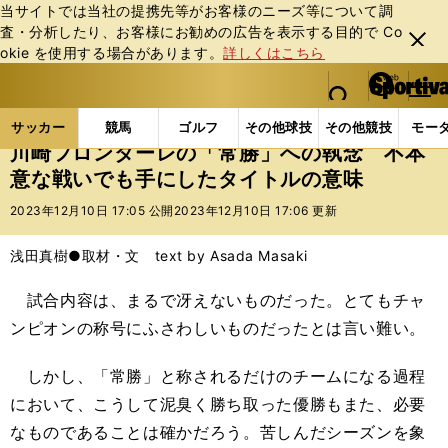
当サイトでは当社の提携先等がお客様のニーズ等について調
査・分析したり、お客様にお勧めの広告を表⽰する⽬的で Co
閉じ
okie を使⽤する場合があります。
詳しくはこちら
る
マイペ
web Sportiva (webスポルティーバ)
検索
メニュ
we
ー
サッカーの記事一覧
Jリーグ他
Jリーグ
川崎フ
b
ジ
サッカー
競馬
ゴルフ
その他球技
その他競技
モー
ス
川崎フロンターレの「常勝」への執念 不本
ポ
意な戦いでも手にしたタイトルの意味
ル
テ
2023年12月10日 17:05 公開
2023年12月10日 17:06 更新
ィ
ー
浅田真樹●取材・文 text by Asada Masaki
バ
試合内容は、まるで冴えないものだった。とてもチャ
ンピオンの称号にふさわしいものだったとは言い難い。
しかし、「常勝」と称されるだけのチームになる過程
において、こうして泥臭く勝ち取った優勝もまた、必要
なものであることは確かだろう。苦しんだシーズンを象