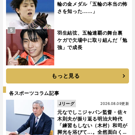
輪の金メダル「五輪の本当の怖
さを知った......」
5
羽生結弦、五輪連覇の舞台裏
ケガで欠場中に取り組んだ「勉
強」で成長
もっと見る
各スポーツコラム記事
Jリーグ
2026.08.09更新
元なでしこジャパン監督・佐々
木則夫が振り返る明治大時代
「練習もしない（木村）和司が
脚光を浴びて...。全然面白くな