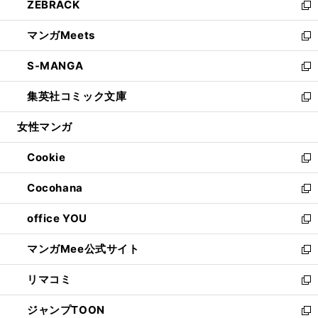
ZEBRACK
く
で
ド
ィ
い
新
開
ウ
ン
ウ
し
マンガMeets
く
で
ド
ィ
い
新
開
ウ
ン
ウ
し
S-MANGA
く
で
ド
ィ
い
新
開
ウ
ン
ウ
し
集英社コミック文庫
く
で
ド
ィ
い
新
開
ウ
ン
ウ
し
女性マンガ
く
で
ド
ィ
い
開
ウ
ン
ウ
Cookie
く
で
ド
ィ
新
開
ウ
ン
し
Cocohana
く
で
ド
い
新
開
ウ
ウ
し
office YOU
く
で
ィ
い
新
開
ン
ウ
し
マンガMee公式サイト
く
ド
ィ
い
新
ウ
ン
ウ
し
リマコミ
で
ド
ィ
い
新
開
ウ
ン
ウ
し
ジャンプTOON
く
で
ド
ィ
い
新