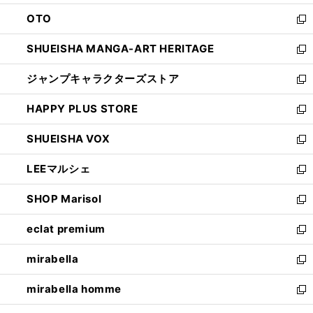
ウ
ン
OTO
で
ド
新
開
ウ
し
SHUEISHA MANGA-ART HERITAGE
く
で
い
新
開
ウ
し
ジャンプキャラクターズストア
く
ィ
い
新
ン
ウ
し
HAPPY PLUS STORE
ド
ィ
い
新
ウ
ン
ウ
し
SHUEISHA VOX
で
ド
ィ
い
新
開
ウ
ン
ウ
し
LEEマルシェ
く
で
ド
ィ
い
新
開
ウ
ン
ウ
し
SHOP Marisol
く
で
ド
ィ
い
新
開
ウ
ン
ウ
し
eclat premium
く
で
ド
ィ
い
新
開
ウ
ン
ウ
し
mirabella
く
で
ド
ィ
い
新
開
ウ
ン
ウ
し
mirabella homme
く
で
ド
ィ
い
新
開
ウ
ン
ウ
し