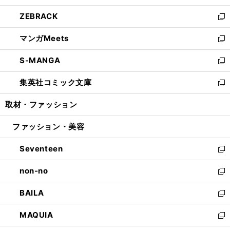
開
ウ
ン
ウ
し
ZEBRACK
く
で
ド
ィ
い
新
開
ウ
ン
ウ
し
マンガMeets
く
で
ド
ィ
い
新
開
ウ
ン
ウ
し
S-MANGA
く
で
ド
ィ
い
新
開
ウ
ン
ウ
し
集英社コミック文庫
く
で
ド
ィ
い
新
開
ウ
ン
ウ
し
取材・ファッション
く
で
ド
ィ
い
開
ウ
ン
ウ
ファッション・美容
く
で
ド
ィ
開
ウ
ン
Seventeen
く
で
ド
新
開
ウ
し
non-no
く
で
い
新
開
ウ
し
BAILA
く
ィ
い
新
ン
ウ
し
MAQUIA
ド
ィ
い
新
ウ
ン
ウ
し