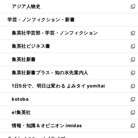
ウ
ン
ウ
し
アジア人物史
く
で
ド
ィ
い
新
開
ウ
ン
ウ
し
学芸・ノンフィクション・新書
く
で
ド
ィ
い
開
ウ
ン
ウ
集英社学芸部 - 学芸・ノンフィクション
く
で
ド
ィ
新
開
ウ
ン
し
集英社ビジネス書
く
で
ド
い
新
開
ウ
ウ
し
集英社新書
く
で
ィ
い
新
開
ン
ウ
し
集英社新書プラス - 知の水先案内人
く
ド
ィ
い
新
ウ
ン
ウ
し
1日5分で、明日は変わる よみタイ yomitai
で
ド
ィ
い
新
開
ウ
ン
ウ
し
kotoba
く
で
ド
ィ
い
新
開
ウ
ン
ウ
し
e!集英社
く
で
ド
ィ
い
新
開
ウ
ン
ウ
し
情報・知識＆オピニオン imidas
く
で
ド
ィ
い
新
開
ウ
ン
ウ
し