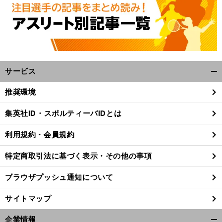
サービス
開
く/
推奨環境
閉
じ
前
J
集英社ID・スポルティーバIDとは
へ
30
る
利用規約・会員規約
特定商取引法に基づく表示・その他の事項
ブラウザプッシュ通知について
サイトマップ
企業情報