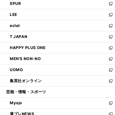
SPUR
で
ド
ィ
い
新
開
ウ
ン
ウ
し
LEE
く
で
ド
ィ
い
新
開
ウ
ン
ウ
し
eclat
く
で
ド
ィ
い
新
開
ウ
ン
ウ
し
T JAPAN
く
で
ド
ィ
い
新
開
ウ
ン
ウ
し
HAPPY PLUS ONE
く
で
ド
ィ
い
新
開
ウ
ン
ウ
し
MEN'S NON-NO
く
で
ド
ィ
い
新
開
ウ
ン
ウ
し
UOMO
く
で
ド
ィ
い
新
開
ウ
ン
ウ
し
集英社オンライン
く
で
ド
ィ
い
新
開
ウ
ン
ウ
し
芸能・情報・スポーツ
く
で
ド
ィ
い
開
ウ
ン
ウ
Myojo
く
で
ド
ィ
新
開
ウ
ン
し
週プレNEWS
く
で
ド
い