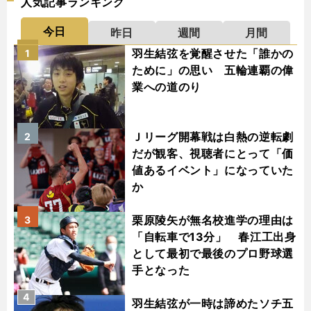
人気記事ランキング
今日
昨日
週間
月間
羽生結弦を覚醒させた「誰かの
1
ために」の思い 五輪連覇の偉
業への道のり
Ｊリーグ開幕戦は白熱の逆転劇
2
だが観客、視聴者にとって「価
値あるイベント」になっていた
か
栗原陵矢が無名校進学の理由は
3
「自転車で13分」 春江工出身
として最初で最後のプロ野球選
手となった
4
羽生結弦が一時は諦めたソチ五