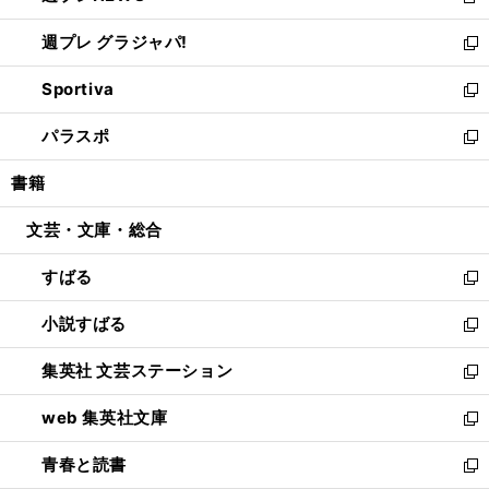
新
開
ウ
ウ
し
週プレ グラジャパ!
く
で
ィ
い
新
開
ン
ウ
し
Sportiva
く
ド
ィ
い
新
ウ
ン
ウ
し
パラスポ
で
ド
ィ
い
新
開
ウ
ン
ウ
し
書籍
く
で
ド
ィ
い
開
ウ
ン
ウ
文芸・文庫・総合
く
で
ド
ィ
開
ウ
ン
すばる
く
で
ド
新
開
ウ
し
小説すばる
く
で
い
新
開
ウ
し
集英社 文芸ステーション
く
ィ
い
新
ン
ウ
し
web 集英社文庫
ド
ィ
い
新
ウ
ン
ウ
し
青春と読書
で
ド
ィ
い
新
開