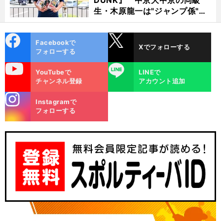
生・木原龍一は"ジャンプ係"だ
った
cebo
X
Facebookで
Xでフォローする
ok
フォローする
uTube
LINE
YouTubeで
LINEで
チャンネル登録
アカウント追加
stagra
Instagramで
m
フォローする