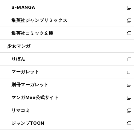
開
ウ
ン
ウ
し
S-MANGA
く
で
ド
ィ
い
新
開
ウ
ン
ウ
し
集英社ジャンプリミックス
く
で
ド
ィ
い
新
開
ウ
ン
ウ
し
集英社コミック文庫
く
で
ド
ィ
い
新
開
ウ
ン
ウ
し
少女マンガ
く
で
ド
ィ
い
開
ウ
ン
ウ
りぼん
く
で
ド
ィ
新
開
ウ
ン
し
マーガレット
く
で
ド
い
新
開
ウ
ウ
し
別冊マーガレット
く
で
ィ
い
新
開
ン
ウ
し
マンガMee公式サイト
く
ド
ィ
い
新
ウ
ン
ウ
し
リマコミ
で
ド
ィ
い
新
開
ウ
ン
ウ
し
ジャンプTOON
く
で
ド
ィ
い
新
開
ウ
ン
ウ
し