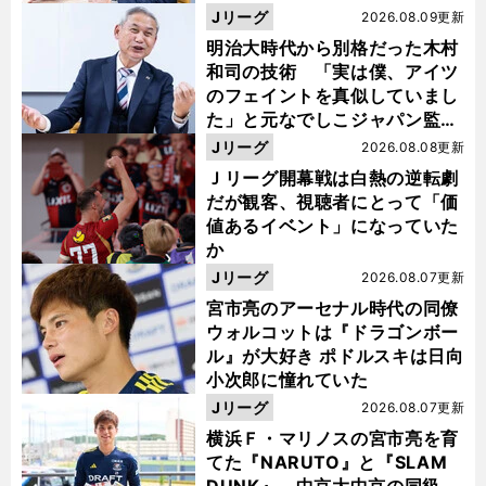
い４年間でした」
Jリーグ
2026.08.09更新
明治大時代から別格だった木村
和司の技術 「実は僕、アイツ
のフェイントを真似していまし
た」と元なでしこジャパン監
督・佐々木則夫
Jリーグ
2026.08.08更新
Ｊリーグ開幕戦は白熱の逆転劇
だが観客、視聴者にとって「価
値あるイベント」になっていた
か
Jリーグ
2026.08.07更新
宮市亮のアーセナル時代の同僚
ウォルコットは『ドラゴンボー
ル』が大好き ポドルスキは日向
小次郎に憧れていた
Jリーグ
2026.08.07更新
横浜Ｆ・マリノスの宮市亮を育
てた『NARUTO』と『SLAM
DUNK』 中京大中京の同級