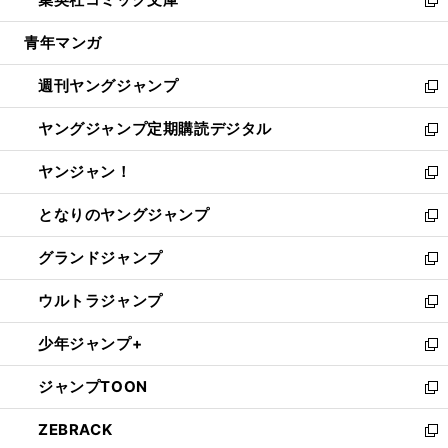
で
ド
ィ
い
新
開
ウ
ン
ウ
し
青年マンガ
く
で
ド
ィ
い
開
ウ
ン
ウ
週刊ヤングジャンプ
く
で
ド
ィ
新
開
ウ
ン
し
ヤングジャンプ定期購読デジタル
く
で
ド
い
新
開
ウ
ウ
し
ヤンジャン！
く
で
ィ
い
新
開
ン
ウ
し
となりのヤングジャンプ
く
ド
ィ
い
新
ウ
ン
ウ
し
グランドジャンプ
で
ド
ィ
い
新
開
ウ
ン
ウ
し
ウルトラジャンプ
く
で
ド
ィ
い
新
開
ウ
ン
ウ
し
少年ジャンプ+
く
で
ド
ィ
い
新
開
ウ
ン
ウ
し
ジャンプTOON
く
で
ド
ィ
い
新
開
ウ
ン
ウ
し
ZEBRACK
く
で
ド
ィ
い
新