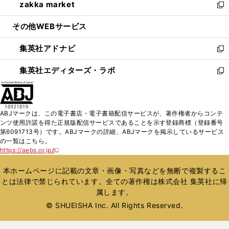
zakka market
く
で
ド
ィ
い
新
開
ウ
ン
ウ
し
その他WEBサービス
く
で
ド
ィ
い
開
ウ
ン
ウ
集英社アドナビ
く
で
ド
ィ
新
開
ウ
ン
し
集英社エディターズ・ラボ
く
で
ド
い
新
開
ウ
ウ
し
く
で
ィ
い
開
ン
ウ
ABJマークは、この電子書店・電子書籍配信サービスが、著作権者からコンテ
く
ド
ィ
ンツ使用許諾を得た正規版配信サービスであることを示す登録商標（登録番号
ウ
ン
第6091713号）です。ABJマークの詳細、ABJマークを掲示しているサービス
で
ド
の一覧はこちら。
開
ウ
https://aebs.or.jp/
新
く
で
し
い
開
本ホームページに記載の文章・画像・写真などを無断で複製するこ
ウ
く
とは法律で禁じられています。全ての著作権は株式会社 集英社に帰
ィ
属します。
ン
ド
© SHUEISHA Inc. All Rights Reserved.
ウ
で
開