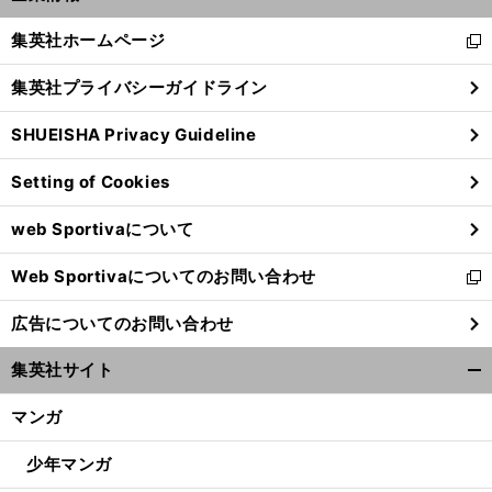
開
く/
集英社ホームページ
新
閉
し
じ
集英社プライバシーガイドライン
い
る
ウ
SHUEISHA Privacy Guideline
ィ
ン
Setting of Cookies
ド
ウ
web Sportivaについて
で
開
Web Sportivaについてのお問い合わせ
く
新
し
広告についてのお問い合わせ
い
ウ
集英社サイト
ィ
開
ン
く/
マンガ
ド
閉
ウ
じ
少年マンガ
で
る
開