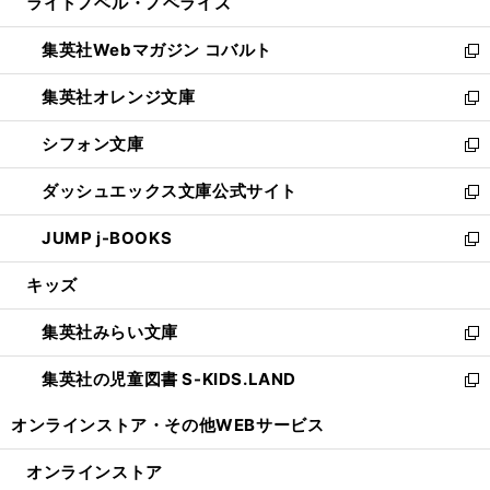
ライトノベル・ノベライズ
く
で
ド
ィ
い
開
ウ
ン
ウ
集英社Webマガジン コバルト
く
で
ド
ィ
新
開
ウ
ン
し
集英社オレンジ文庫
く
で
ド
い
新
開
ウ
ウ
し
シフォン文庫
く
で
ィ
い
新
開
ン
ウ
し
ダッシュエックス文庫公式サイト
く
ド
ィ
い
新
ウ
ン
ウ
し
JUMP j-BOOKS
で
ド
ィ
い
新
開
ウ
ン
ウ
し
キッズ
く
で
ド
ィ
い
開
ウ
ン
ウ
集英社みらい文庫
く
で
ド
ィ
新
開
ウ
ン
し
集英社の児童図書 S-KIDS.LAND
く
で
ド
い
新
開
ウ
ウ
し
オンラインストア・
その他WEBサービス
く
で
ィ
い
開
ン
ウ
オンラインストア
く
ド
ィ