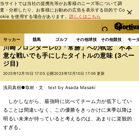
当サイトでは当社の提携先等がお客様のニーズ等について調
査・分析したり、お客様にお勧めの広告を表⽰する⽬的で Co
閉じ
okie を使⽤する場合があります。
詳しくはこちら
る
マイペ
web Sportiva (webスポルティーバ)
検索
メニュ
we
ー
サッカーの記事一覧
Jリーグ他
Jリーグ
川崎フ
b
ジ
サッカー
競馬
ゴルフ
その他球技
その他競技
モー
ス
川崎フロンターレの「常勝」への執念 不本
ポ
意な戦いでも手にしたタイトルの意味 (3ペー
ル
ジ目)
テ
ィ
2023年12月10日 17:05 公開
2023年12月10日 17:06 更新
ー
バ
浅田真樹●取材・文 text by Asada Masaki
しかしながら、最強時に比べてチーム力が低下してい
ることは間違いなく、この優勝をきっかけに来季以降は
明るい未来が待っていると考えるのは、あまりに楽観的
すぎる。