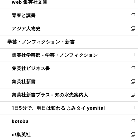
web 集英社文庫
ド
ィ
い
新
ウ
ン
ウ
し
青春と読書
で
ド
ィ
い
新
開
ウ
ン
ウ
し
アジア人物史
く
で
ド
ィ
い
新
開
ウ
ン
ウ
し
学芸・ノンフィクション・新書
く
で
ド
ィ
い
開
ウ
ン
ウ
集英社学芸部 - 学芸・ノンフィクション
く
で
ド
ィ
新
開
ウ
ン
し
集英社ビジネス書
く
で
ド
い
新
開
ウ
ウ
し
集英社新書
く
で
ィ
い
新
開
ン
ウ
し
集英社新書プラス - 知の水先案内人
く
ド
ィ
い
新
ウ
ン
ウ
し
1日5分で、明日は変わる よみタイ yomitai
で
ド
ィ
い
新
開
ウ
ン
ウ
し
kotoba
く
で
ド
ィ
い
新
開
ウ
ン
ウ
し
e!集英社
く
で
ド
ィ
い
新