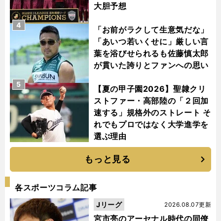
大胆予想
4
「お前がラクして生意気だな」
「あいつ若いくせに」厳しい言
葉を浴びせられるも佐藤慎太郎
が貫いた誇りとファンへの思い
5
【夏の甲子園2026】聖隷クリ
ストファー・高部陸の「２回加
速する」規格外のストレート そ
れでもプロではなく大学進学を
選ぶ理由
もっと見る
各スポーツコラム記事
Jリーグ
2026.08.07更新
宮市亮のアーセナル時代の同僚