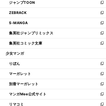
ジャンプTOON
く
で
ド
ィ
い
新
開
ウ
ン
ウ
し
ZEBRACK
く
で
ド
ィ
い
新
開
ウ
ン
ウ
し
S-MANGA
く
で
ド
ィ
い
新
開
ウ
ン
ウ
し
集英社ジャンプリミックス
く
で
ド
ィ
い
新
開
ウ
ン
ウ
し
集英社コミック文庫
く
で
ド
ィ
い
新
開
ウ
ン
ウ
し
少女マンガ
く
で
ド
ィ
い
開
ウ
ン
ウ
りぼん
く
で
ド
ィ
新
開
ウ
ン
し
マーガレット
く
で
ド
い
新
開
ウ
ウ
し
別冊マーガレット
く
で
ィ
い
新
開
ン
ウ
し
マンガMee公式サイト
く
ド
ィ
い
新
ウ
ン
ウ
し
リマコミ
で
ド
ィ
い
新