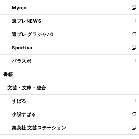
開
ウ
ン
ウ
Myojo
く
で
ド
ィ
新
開
ウ
ン
し
週プレNEWS
く
で
ド
い
新
開
ウ
ウ
し
週プレ グラジャパ!
く
で
ィ
い
新
開
ン
ウ
し
Sportiva
く
ド
ィ
い
新
ウ
ン
ウ
し
パラスポ
で
ド
ィ
い
新
開
ウ
ン
ウ
し
書籍
く
で
ド
ィ
い
開
ウ
ン
ウ
文芸・文庫・総合
く
で
ド
ィ
開
ウ
ン
すばる
く
で
ド
新
開
ウ
し
小説すばる
く
で
い
新
開
ウ
し
集英社 文芸ステーション
く
ィ
い
新
ン
ウ
し