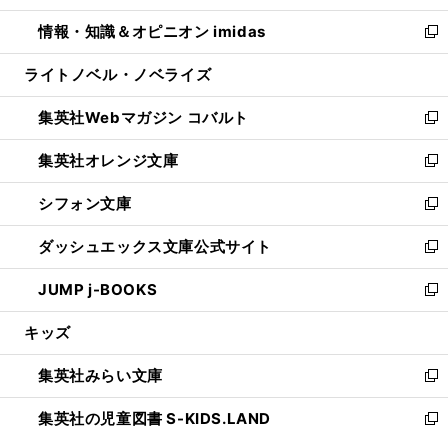
開
ウ
ン
ウ
し
情報・知識＆オピニオン imidas
く
で
ド
ィ
い
新
開
ウ
ン
ウ
し
ライトノベル・ノベライズ
く
で
ド
ィ
い
開
ウ
ン
ウ
集英社Webマガジン コバルト
く
で
ド
ィ
新
開
ウ
ン
し
集英社オレンジ文庫
く
で
ド
い
新
開
ウ
ウ
し
シフォン文庫
く
で
ィ
い
新
開
ン
ウ
し
ダッシュエックス文庫公式サイト
く
ド
ィ
い
新
ウ
ン
ウ
し
JUMP j-BOOKS
で
ド
ィ
い
新
開
ウ
ン
ウ
し
キッズ
く
で
ド
ィ
い
開
ウ
ン
ウ
集英社みらい文庫
く
で
ド
ィ
新
開
ウ
ン
し
集英社の児童図書 S-KIDS.LAND
く
で
ド
い
新
開
ウ
ウ
し