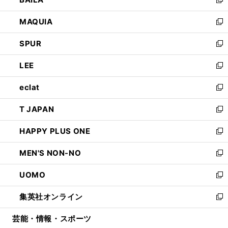
ィ
い
新
ン
ウ
し
MAQUIA
ド
ィ
い
新
ウ
ン
ウ
し
SPUR
で
ド
ィ
い
新
開
ウ
ン
ウ
し
LEE
く
で
ド
ィ
い
新
開
ウ
ン
ウ
し
eclat
く
で
ド
ィ
い
新
開
ウ
ン
ウ
し
T JAPAN
く
で
ド
ィ
い
新
開
ウ
ン
ウ
し
HAPPY PLUS ONE
く
で
ド
ィ
い
新
開
ウ
ン
ウ
し
MEN'S NON-NO
く
で
ド
ィ
い
新
開
ウ
ン
ウ
し
UOMO
く
で
ド
ィ
い
新
開
ウ
ン
ウ
し
集英社オンライン
く
で
ド
ィ
い
新
開
ウ
ン
ウ
し
芸能・情報・スポーツ
く
で
ド
ィ
い