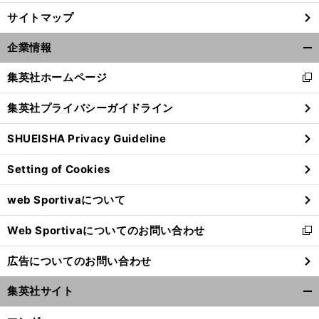
サイトマップ
企業情報
開
く/
集英社ホームページ
新
閉
し
じ
集英社プライバシーガイドライン
い
る
ウ
SHUEISHA Privacy Guideline
ィ
ン
Setting of Cookies
ド
サ
・
ミ
、
」
ウ
ガン鳥栖
川井健太監督のキャリアハイを生む選手育成術「
スを認めない選手が一番
タチが悪い
web Sportivaについて
で
開
Web Sportivaについてのお問い合わせ
く
新
し
広告についてのお問い合わせ
い
ウ
集英社サイト
ィ
開
ン
く/