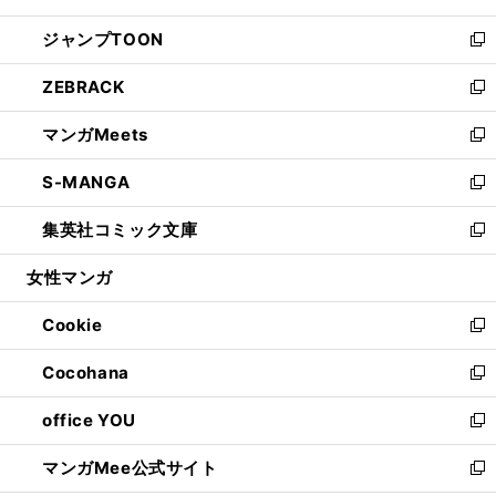
開
ウ
ン
ウ
し
ジャンプTOON
く
で
ド
ィ
い
新
開
ウ
ン
ウ
し
ZEBRACK
く
で
ド
ィ
い
新
開
ウ
ン
ウ
し
マンガMeets
く
で
ド
ィ
い
新
開
ウ
ン
ウ
し
S-MANGA
く
で
ド
ィ
い
新
開
ウ
ン
ウ
し
集英社コミック文庫
く
で
ド
ィ
い
新
開
ウ
ン
ウ
し
女性マンガ
く
で
ド
ィ
い
開
ウ
ン
ウ
Cookie
く
で
ド
ィ
新
開
ウ
ン
し
Cocohana
く
で
ド
い
新
開
ウ
ウ
し
office YOU
く
で
ィ
い
新
開
ン
ウ
し
マンガMee公式サイト
く
ド
ィ
い
新
ウ
ン
ウ
し