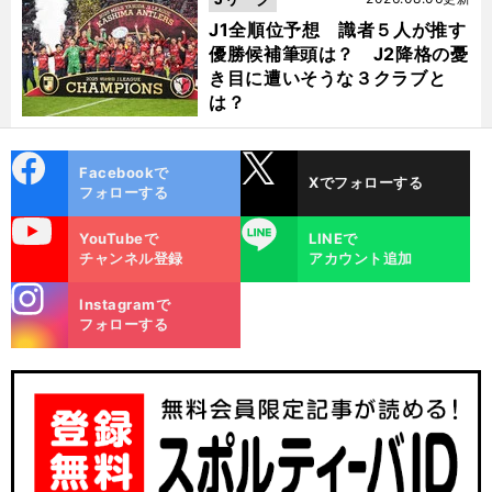
J1全順位予想 識者５人が推す
優勝候補筆頭は？ J2降格の憂
き目に遭いそうな３クラブと
は？
cebo
X
Facebookで
Xでフォローする
ok
フォローする
uTube
LINE
YouTubeで
LINEで
チャンネル登録
アカウント追加
stagra
Instagramで
m
フォローする