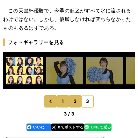
この天皇杯優勝で、今季の低迷がすべて水に流される
わけではない。しかし、優勝しなければ変わらなかった
ものもあるはずである。
フォトギャラリーを見る
1
2
3
のページへ
前
3 / 3
いいね
Xでポストする
LINEで送る
line
faceboo
x
k