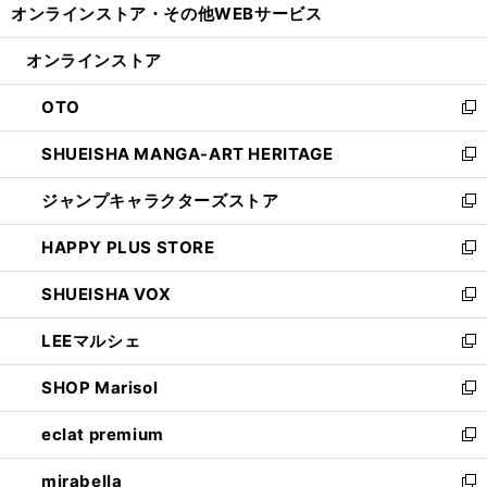
オンラインストア・
その他WEBサービス
く
で
ィ
い
開
ン
ウ
オンラインストア
く
ド
ィ
ウ
ン
OTO
で
ド
新
開
ウ
し
SHUEISHA MANGA-ART HERITAGE
く
で
い
新
開
ウ
し
ジャンプキャラクターズストア
く
ィ
い
新
ン
ウ
し
HAPPY PLUS STORE
ド
ィ
い
新
ウ
ン
ウ
し
SHUEISHA VOX
で
ド
ィ
い
新
開
ウ
ン
ウ
し
LEEマルシェ
く
で
ド
ィ
い
新
開
ウ
ン
ウ
し
SHOP Marisol
く
で
ド
ィ
い
新
開
ウ
ン
ウ
し
eclat premium
く
で
ド
ィ
い
新
開
ウ
ン
ウ
し
mirabella
く
で
ド
ィ
い
新