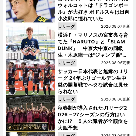
ウォルコットは『ドラゴンボー
ル』が大好き ポドルスキは日向
小次郎に憧れていた
Jリーグ
2026.08.07更新
横浜Ｆ・マリノスの宮市亮を育
てた『NARUTO』と『SLAM
DUNK』 中京大中京の同級
生・木原龍一は"ジャンプ係"だ
った
Jリーグ
2026.08.06更新
サッカー日本代表と無縁のＪリ
ーグ 24年ぶりゴールデン生中
継の開幕戦でヘタな試合は見せ
られない
Jリーグ
2026.08.06更新
秋春制が導入されたJ1リーグ2
026－27シーズンの行方はい
かに!? ５人の識者が全順位を
大胆予想
Jリーグ
2026.08.06更新