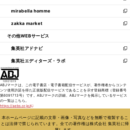
開
ウ
ン
ウ
し
mirabella homme
く
で
ド
ィ
い
新
開
ウ
ン
ウ
し
zakka market
く
で
ド
ィ
い
新
開
ウ
ン
ウ
し
その他WEBサービス
く
で
ド
ィ
い
開
ウ
ン
ウ
集英社アドナビ
く
で
ド
ィ
新
開
ウ
ン
し
集英社エディターズ・ラボ
く
で
ド
い
新
開
ウ
ウ
し
く
で
ィ
い
開
ン
ウ
ABJマークは、この電子書店・電子書籍配信サービスが、著作権者からコンテ
く
ド
ィ
ンツ使用許諾を得た正規版配信サービスであることを示す登録商標（登録番号
ウ
ン
第6091713号）です。ABJマークの詳細、ABJマークを掲示しているサービス
で
ド
の一覧はこちら。
開
ウ
https://aebs.or.jp/
新
く
で
し
い
開
本ホームページに記載の文章・画像・写真などを無断で複製するこ
ウ
く
とは法律で禁じられています。全ての著作権は株式会社 集英社に帰
ィ
属します。
ン