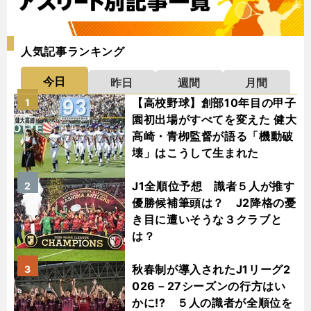
人気記事ランキング
今日
昨日
週間
月間
【高校野球】創部10年目の甲子
1
園初出場がすべてを変えた 健大
高崎・青栁監督が語る「機動破
壊」はこうして生まれた
J1全順位予想 識者５人が推す
2
優勝候補筆頭は？ J2降格の憂
き目に遭いそうな３クラブと
は？
秋春制が導入されたJ1リーグ2
3
026－27シーズンの行方はい
かに!? ５人の識者が全順位を