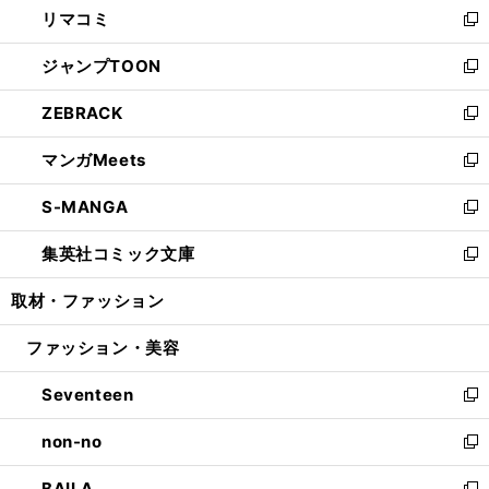
リマコミ
で
ド
ィ
い
新
開
ウ
ン
ウ
し
ジャンプTOON
く
で
ド
ィ
い
新
開
ウ
ン
ウ
し
ZEBRACK
く
で
ド
ィ
い
新
開
ウ
ン
ウ
し
マンガMeets
く
で
ド
ィ
い
新
開
ウ
ン
ウ
し
S-MANGA
く
で
ド
ィ
い
新
開
ウ
ン
ウ
し
集英社コミック文庫
く
で
ド
ィ
い
新
開
ウ
ン
ウ
し
取材・ファッション
く
で
ド
ィ
い
開
ウ
ン
ウ
ファッション・美容
く
で
ド
ィ
開
ウ
ン
Seventeen
く
で
ド
新
開
ウ
し
non-no
く
で
い
新
開
ウ
し
BAILA
く