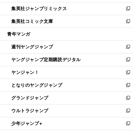
開
ウ
ン
ウ
し
集英社ジャンプリミックス
く
で
ド
ィ
い
新
開
ウ
ン
ウ
し
集英社コミック文庫
く
で
ド
ィ
い
新
開
ウ
ン
ウ
し
青年マンガ
く
で
ド
ィ
い
開
ウ
ン
ウ
週刊ヤングジャンプ
く
で
ド
ィ
新
開
ウ
ン
し
ヤングジャンプ定期購読デジタル
く
で
ド
い
新
開
ウ
ウ
し
ヤンジャン！
く
で
ィ
い
新
開
ン
ウ
し
となりのヤングジャンプ
く
ド
ィ
い
新
ウ
ン
ウ
し
グランドジャンプ
で
ド
ィ
い
新
開
ウ
ン
ウ
し
ウルトラジャンプ
く
で
ド
ィ
い
新
開
ウ
ン
ウ
し
少年ジャンプ+
く
で
ド
ィ
い
新
開
ウ
ン
ウ
し