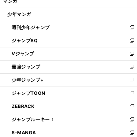
マンガ
ド
閉
ウ
じ
少年マンガ
で
る
開
週刊少年ジャンプ
く
新
し
ジャンプSQ
い
新
ウ
し
Vジャンプ
ィ
い
新
ン
ウ
し
最強ジャンプ
ド
ィ
い
新
ウ
ン
ウ
し
少年ジャンプ+
で
ド
ィ
い
新
開
ウ
ン
ウ
し
ジャンプTOON
く
で
ド
ィ
い
新
開
ウ
ン
ウ
し
ZEBRACK
く
で
ド
ィ
い
新
開
ウ
ン
ウ
し
ジャンプルーキー！
く
で
ド
ィ
い
新
開
ウ
ン
ウ
し
S-MANGA
く
で
ド
ィ
い
新