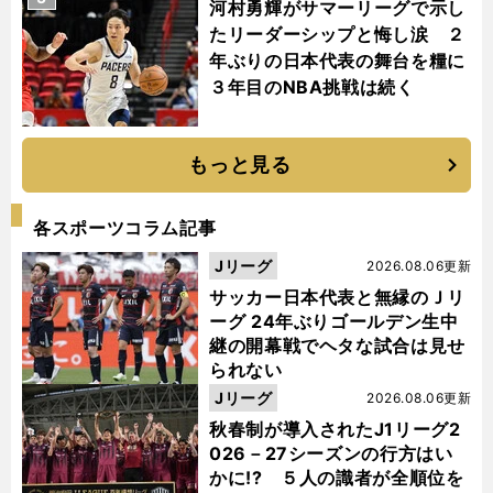
河村勇輝がサマーリーグで示し
たリーダーシップと悔し涙 ２
年ぶりの日本代表の舞台を糧に
３年目のNBA挑戦は続く
もっと見る
各スポーツコラム記事
Jリーグ
2026.08.06更新
サッカー日本代表と無縁のＪリ
ーグ 24年ぶりゴールデン生中
継の開幕戦でヘタな試合は見せ
られない
Jリーグ
2026.08.06更新
秋春制が導入されたJ1リーグ2
026－27シーズンの行方はい
かに!? ５人の識者が全順位を