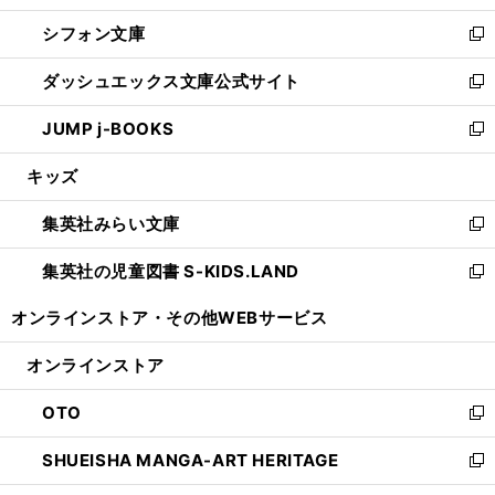
開
ウ
ウ
し
シフォン文庫
く
で
ィ
い
新
開
ン
ウ
し
ダッシュエックス文庫公式サイト
く
ド
ィ
い
新
ウ
ン
ウ
し
JUMP j-BOOKS
で
ド
ィ
い
新
開
ウ
ン
ウ
し
キッズ
く
で
ド
ィ
い
開
ウ
ン
ウ
集英社みらい文庫
く
で
ド
ィ
新
開
ウ
ン
し
集英社の児童図書 S-KIDS.LAND
く
で
ド
い
新
開
ウ
ウ
し
オンラインストア・
その他WEBサービス
く
で
ィ
い
開
ン
ウ
オンラインストア
く
ド
ィ
ウ
ン
OTO
で
ド
新
開
ウ
し
SHUEISHA MANGA-ART HERITAGE
く
で
い
新
開
ウ
し