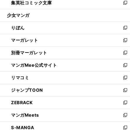
集英社コミック文庫
く
で
ド
ィ
い
新
開
ウ
ン
ウ
し
少女マンガ
く
で
ド
ィ
い
開
ウ
ン
ウ
りぼん
く
で
ド
ィ
新
開
ウ
ン
し
マーガレット
く
で
ド
い
新
開
ウ
ウ
し
別冊マーガレット
く
で
ィ
い
新
開
ン
ウ
し
マンガMee公式サイト
く
ド
ィ
い
新
ウ
ン
ウ
し
リマコミ
で
ド
ィ
い
新
開
ウ
ン
ウ
し
ジャンプTOON
く
で
ド
ィ
い
新
開
ウ
ン
ウ
し
ZEBRACK
く
で
ド
ィ
い
新
開
ウ
ン
ウ
し
マンガMeets
く
で
ド
ィ
い
新
開
ウ
ン
ウ
し
S-MANGA
く
で
ド
ィ
い
新