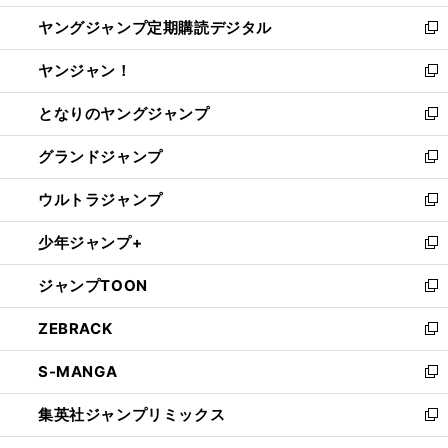
開
ウ
ン
し
ヤングジャンプ定期購読デジタル
く
で
ド
い
新
開
ウ
ウ
し
ヤンジャン！
く
で
ィ
い
新
開
ン
ウ
し
となりのヤングジャンプ
く
ド
ィ
い
新
ウ
ン
ウ
し
グランドジャンプ
で
ド
ィ
い
新
開
ウ
ン
ウ
し
ウルトラジャンプ
く
で
ド
ィ
い
新
開
ウ
ン
ウ
し
少年ジャンプ+
く
で
ド
ィ
い
新
開
ウ
ン
ウ
し
ジャンプTOON
く
で
ド
ィ
い
新
開
ウ
ン
ウ
し
ZEBRACK
く
で
ド
ィ
い
新
開
ウ
ン
ウ
し
S-MANGA
く
で
ド
ィ
い
新
開
ウ
ン
ウ
し
集英社ジャンプリミックス
く
で
ド
ィ
い
新
開
ウ
ン
ウ
し