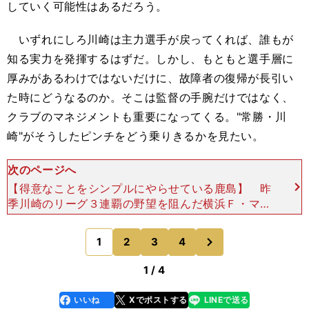
していく可能性はあるだろう。
いずれにしろ川崎は主力選手が戻ってくれば、誰もが
知る実力を発揮するはずだ。しかし、もともと選手層に
厚みがあるわけではないだけに、故障者の復帰が長引い
た時にどうなるのか。そこは監督の手腕だけではなく、
クラブのマネジメントも重要になってくる。"常勝・川
崎"がそうしたピンチをどう乗りきるかを見たい。
次のページへ
【得意なことをシンプルにやらせている鹿島】 昨
季川崎のリーグ３連覇の野望を阻んだ横浜Ｆ・マリ
ノスは、昨季MVPの岩田智輝（現セルティック）
が抜けたものの、センターラインにその影響はほぼ
次
1
2
3
4
のページへ
感じない。CB
1 / 4
いいね
Xでポストする
LINEで送る
line
faceboo
x
k