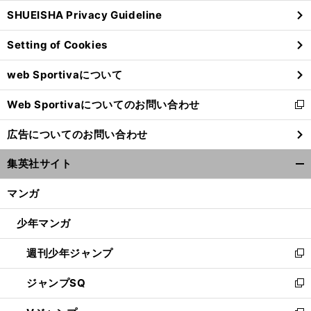
ウ
SHUEISHA Privacy Guideline
ィ
ン
Setting of Cookies
ド
ウ
web Sportivaについて
で
開
Web Sportivaについてのお問い合わせ
く
新
し
広告についてのお問い合わせ
い
ウ
集英社サイト
ィ
開
ン
く/
マンガ
ド
閉
ウ
じ
少年マンガ
で
る
開
週刊少年ジャンプ
く
新
し
ジャンプSQ
い
新
ウ
し