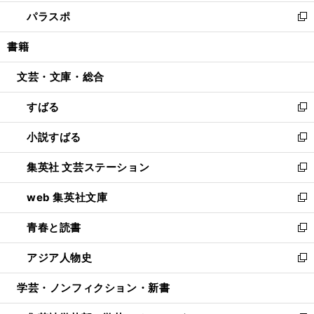
ウ
ン
ウ
し
パラスポ
で
ド
ィ
い
新
開
ウ
ン
ウ
し
書籍
く
で
ド
ィ
い
開
ウ
ン
ウ
文芸・文庫・総合
く
で
ド
ィ
開
ウ
ン
すばる
く
で
ド
新
開
ウ
し
小説すばる
く
で
い
新
開
ウ
し
集英社 文芸ステーション
く
ィ
い
新
ン
ウ
し
web 集英社文庫
ド
ィ
い
新
ウ
ン
ウ
し
青春と読書
で
ド
ィ
い
新
開
ウ
ン
ウ
し
アジア人物史
く
で
ド
ィ
い
新
開
ウ
ン
ウ
し
学芸・ノンフィクション・新書
く
で
ド
ィ
い
開
ウ
ン
ウ