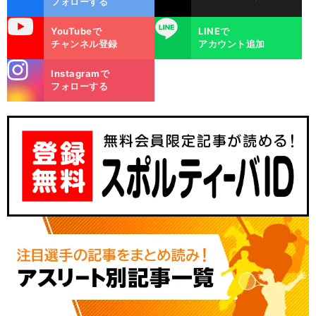
フォローする
uTube
LINE
YouTubeで
LINEで
チャンネル登録
アカウント追加
stagra
Instagramで
m
フォローする
王
」
新
」
老
」
前
へ