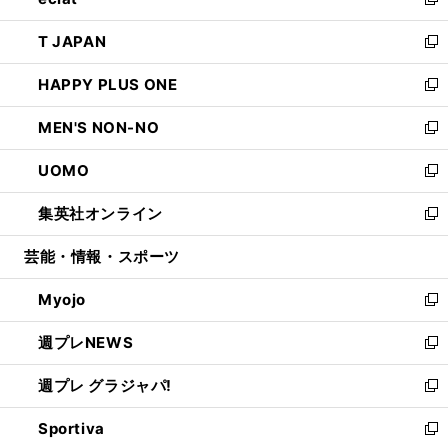
ィ
い
新
開
ウ
ン
ウ
し
T JAPAN
く
で
ド
ィ
い
新
開
ウ
ン
ウ
し
HAPPY PLUS ONE
く
で
ド
ィ
い
新
開
ウ
ン
ウ
し
MEN'S NON-NO
く
で
ド
ィ
い
新
開
ウ
ン
ウ
し
UOMO
く
で
ド
ィ
い
新
開
ウ
ン
ウ
し
集英社オンライン
く
で
ド
ィ
い
新
開
ウ
ン
ウ
し
芸能・情報・スポーツ
く
で
ド
ィ
い
開
ウ
ン
ウ
Myojo
く
で
ド
ィ
新
開
ウ
ン
し
週プレNEWS
く
で
ド
い
新
開
ウ
ウ
し
週プレ グラジャパ!
く
で
ィ
い
新
開
ン
ウ
し
Sportiva
く
ド
ィ
い
新