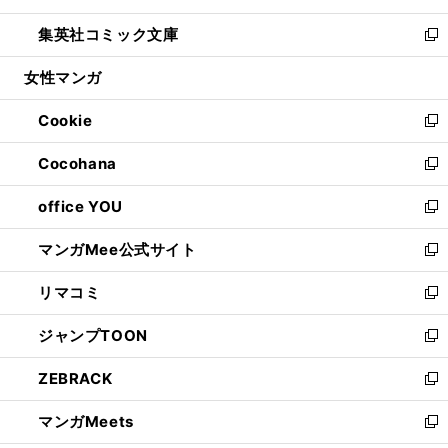
開
ウ
ン
ウ
し
集英社コミック文庫
く
で
ド
ィ
い
新
開
ウ
ン
ウ
し
女性マンガ
く
で
ド
ィ
い
開
ウ
ン
ウ
Cookie
く
で
ド
ィ
新
開
ウ
ン
し
Cocohana
く
で
ド
い
新
開
ウ
ウ
し
office YOU
く
で
ィ
い
新
開
ン
ウ
し
マンガMee公式サイト
く
ド
ィ
い
新
ウ
ン
ウ
し
リマコミ
で
ド
ィ
い
新
開
ウ
ン
ウ
し
ジャンプTOON
く
で
ド
ィ
い
新
開
ウ
ン
ウ
し
ZEBRACK
く
で
ド
ィ
い
新
開
ウ
ン
ウ
し
マンガMeets
く
で
ド
ィ
い
新
開
ウ
ン
ウ
し