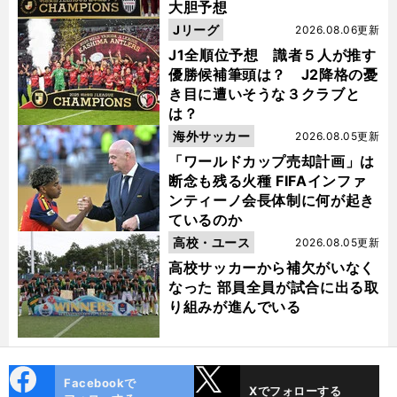
大胆予想
Jリーグ
2026.08.06更新
J1全順位予想 識者５人が推す
優勝候補筆頭は？ J2降格の憂
き目に遭いそうな３クラブと
は？
海外サッカー
2026.08.05更新
「ワールドカップ売却計画」は
断念も残る火種 FIFAインファ
ンティーノ会長体制に何が起き
ているのか
高校・ユース
2026.08.05更新
高校サッカーから補欠がいなく
なった 部員全員が試合に出る取
り組みが進んでいる
cebo
X
Facebookで
Xでフォローする
ok