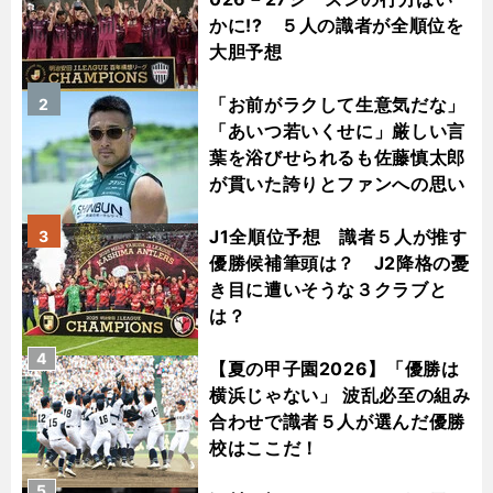
かに!? ５人の識者が全順位を
大胆予想
「お前がラクして生意気だな」
2
「あいつ若いくせに」厳しい言
葉を浴びせられるも佐藤慎太郎
が貫いた誇りとファンへの思い
J1全順位予想 識者５人が推す
3
優勝候補筆頭は？ J2降格の憂
き目に遭いそうな３クラブと
は？
4
【夏の甲子園2026】「優勝は
横浜じゃない」 波乱必至の組み
合わせで識者５人が選んだ優勝
校はここだ！
5