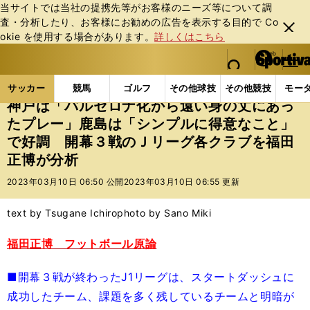
当サイトでは当社の提携先等がお客様のニーズ等について調
査・分析したり、お客様にお勧めの広告を表⽰する⽬的で Co
閉じ
okie を使⽤する場合があります。
詳しくはこちら
る
マイペ
web Sportiva (webスポルティーバ)
検索
メニュ
we
ー
サッカーの記事一覧
Jリーグ他
福田正博
神戸は
b
ジ
サッカー
競馬
ゴルフ
その他球技
その他競技
モー
ス
神戸は「バルセロナ化から遠い身の丈にあっ
ポ
たプレー」鹿島は「シンプルに得意なこと」
ル
で好調 開幕３戦のＪリーグ各クラブを福田
テ
ィ
正博が分析
ー
2023年03月10日 06:50 公開
2023年03月10日 06:55 更新
バ
text by Tsugane Ichiro
photo by Sano Miki
福田正博 フットボール原論
■開幕３戦が終わったJ1リーグは、スタートダッシュに
成功したチーム、課題を多く残しているチームと明暗が