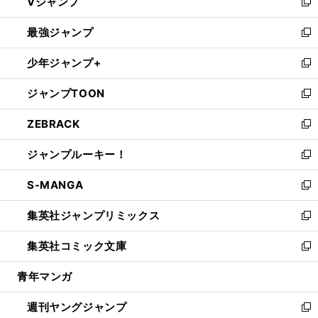
Vジャンプ
ィ
い
新
ン
ウ
し
最強ジャンプ
ド
ィ
い
新
ウ
ン
ウ
し
少年ジャンプ+
で
ド
ィ
い
新
開
ウ
ン
ウ
し
ジャンプTOON
く
で
ド
ィ
い
新
開
ウ
ン
ウ
し
ZEBRACK
く
で
ド
ィ
い
新
開
ウ
ン
ウ
し
ジャンプルーキー！
く
で
ド
ィ
い
新
開
ウ
ン
ウ
し
S-MANGA
く
で
ド
ィ
い
新
開
ウ
ン
ウ
し
集英社ジャンプリミックス
く
で
ド
ィ
い
新
開
ウ
ン
ウ
し
集英社コミック文庫
く
で
ド
ィ
い
新
開
ウ
ン
ウ
し
青年マンガ
く
で
ド
ィ
い
開
ウ
ン
ウ
週刊ヤングジャンプ
く
で
ド
ィ
新