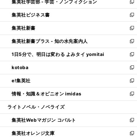
集英社学芸部 - 学芸・ノンフィクション
く
で
ド
ィ
新
開
ウ
ン
し
集英社ビジネス書
く
で
ド
い
新
開
ウ
ウ
し
集英社新書
く
で
ィ
い
新
開
ン
ウ
し
集英社新書プラス - 知の水先案内人
く
ド
ィ
い
新
ウ
ン
ウ
し
1日5分で、明日は変わる よみタイ yomitai
で
ド
ィ
い
新
開
ウ
ン
ウ
し
kotoba
く
で
ド
ィ
い
新
開
ウ
ン
ウ
し
e!集英社
く
で
ド
ィ
い
新
開
ウ
ン
ウ
し
情報・知識＆オピニオン imidas
く
で
ド
ィ
い
新
開
ウ
ン
ウ
し
ライトノベル・ノベライズ
く
で
ド
ィ
い
開
ウ
ン
ウ
集英社Webマガジン コバルト
く
で
ド
ィ
新
開
ウ
ン
し
集英社オレンジ文庫
く
で
ド
い
新