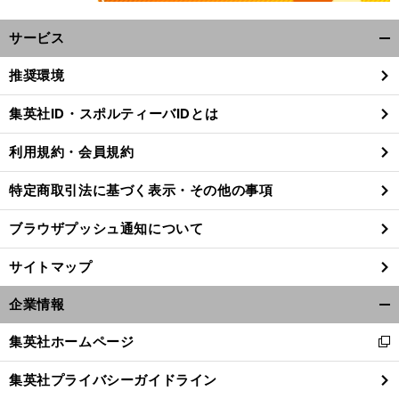
サービス
開
く/
推奨環境
閉
じ
集英社ID・スポルティーバIDとは
る
利用規約・会員規約
特定商取引法に基づく表示・その他の事項
ブラウザプッシュ通知について
サイトマップ
企業情報
開
く/
集英社ホームページ
新
閉
し
じ
集英社プライバシーガイドライン
い
る