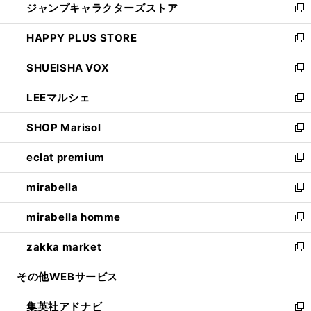
ジャンプキャラクターズストア
く
ィ
い
新
ン
ウ
し
HAPPY PLUS STORE
ド
ィ
い
新
ウ
ン
ウ
し
SHUEISHA VOX
で
ド
ィ
い
新
開
ウ
ン
ウ
し
LEEマルシェ
く
で
ド
ィ
い
新
開
ウ
ン
ウ
し
SHOP Marisol
く
で
ド
ィ
い
新
開
ウ
ン
ウ
し
eclat premium
く
で
ド
ィ
い
新
開
ウ
ン
ウ
し
mirabella
く
で
ド
ィ
い
新
開
ウ
ン
ウ
し
mirabella homme
く
で
ド
ィ
い
新
開
ウ
ン
ウ
し
zakka market
く
で
ド
ィ
い
新
開
ウ
ン
ウ
し
その他WEBサービス
く
で
ド
ィ
い
開
ウ
ン
ウ
集英社アドナビ
く
で
ド
ィ
新