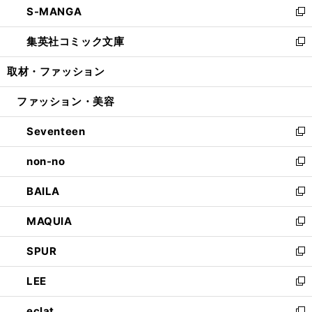
S-MANGA
く
で
ド
ィ
い
新
開
ウ
ン
ウ
し
集英社コミック文庫
く
で
ド
ィ
い
新
開
ウ
ン
ウ
し
取材・ファッション
く
で
ド
ィ
い
開
ウ
ン
ウ
ファッション・美容
く
で
ド
ィ
開
ウ
ン
Seventeen
く
で
ド
新
開
ウ
し
non-no
く
で
い
新
開
ウ
し
BAILA
く
ィ
い
新
ン
ウ
し
MAQUIA
ド
ィ
い
新
ウ
ン
ウ
し
SPUR
で
ド
ィ
い
新
開
ウ
ン
ウ
し
LEE
く
で
ド
ィ
い
新
開
ウ
ン
ウ
し
eclat
く
で
ド