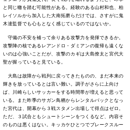
と同じ轍を踏む可能性がある。経験のある山村和也、柏
レイソルから加入した大南拓磨らだけでは、さすがに鬼
木達監督でも心もとなく感じているのではないか。
守備の不安を補って余りある攻撃力を発揮できるか。
攻撃陣の核であるレアンドロ・ダミアンの復帰も遠くな
いのは心強いことだが、攻撃のカギは大島僚太と宮代大
聖が握っていると見ている。
大島は故障から戦列に戻ってきたものの、まだ本来の
輝きを放っているとは言い難い。調子がさらに上向け
ば、川崎らしいサッカーをする時間帯が増えると思って
いる。また昨季のサガン鳥栖からレンタルバックとなっ
た宮代は、開幕から３戦スタメン出場して得点はゼロ。
ただ、３試合ともシュートシーンをつくるなど、内容そ
のものは悪くはない。キッカケひとつでブレークスルー