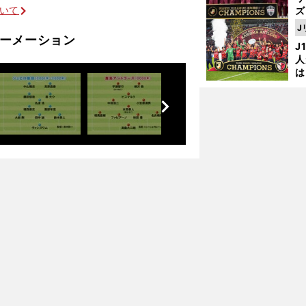
ついて
ズ
J
を
ォーメーション
J
人
は
に
？
前
と
へ