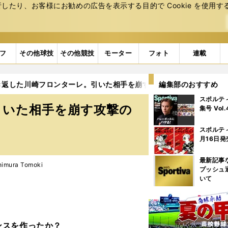
たり、お客様にお勧めの広告を表⽰する⽬的で Cookie を使⽤す
フ
その他球技
その他競技
モーター
フォト
連載
き返した川崎フロンターレ。引いた相手を崩す攻撃の練度を見せ、逆
編集部のおすすめ
スポルテ
引いた相手を崩す攻撃の
集号 Vol
スポルテ
月16日発
最新記事
imura Tomoki
プッシュ
いて
ンスを作ったか？