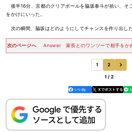
後半16分、京都のクリアボールを脇坂泰斗が拾い、そ
をかけにいった。
次の瞬間、脇坂はどのようにしてチャンスを作り出し
次のページへ
Answer 家長とのワンツーで相手を
マルシーニョへクロスを入れた 脇坂がボールを持った
きなスペースがあり、彼のクオリティからすれば、家長
次
豊川のプレッシャ
1
2
のページへ
1 / 2
いいね
Xでポストする
line
faceboo
x
k