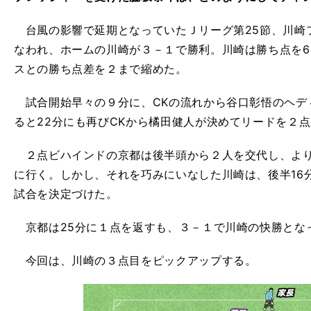
台風の影響で延期となっていたＪリーグ第25節、川崎フ
なわれ、ホームの川崎が３－１で勝利。川崎は勝ち点を6
スとの勝ち点差を２まで縮めた。
試合開始早々の９分に、CKの流れから谷口彰悟のヘデ
ると22分にも再びCKから橘田健人が決めてリードを２
２点ビハインドの京都は後半頭から２人を交代し、より
に行く。しかし、それを巧みにいなした川崎は、後半16
試合を決定づけた。
京都は25分に１点を返すも、３－１で川崎の快勝とな
今回は、川崎の３点目をピックアップする。