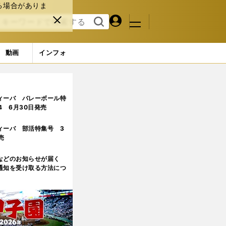
る場合がありま
マイペ
閉じ
検索
メニュ
ー
る
す
ジ
る
動画
インフォ
転優勝なるか
ィーバ バレーボール特
.4 6月30日発売
ィーバ 部活特集号 3
売
などのお知らせが届く
通知を受け取る方法につ