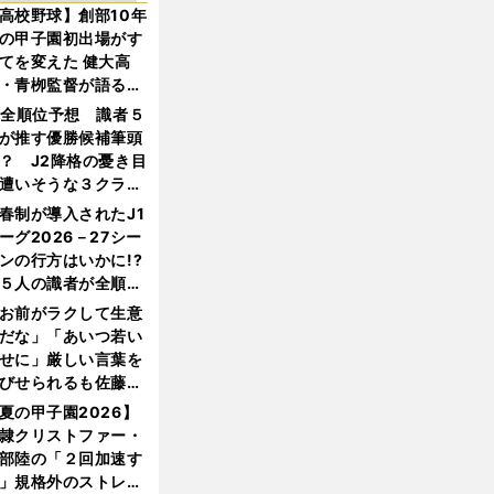
高校野球】創部10年
の甲子園初出場がす
てを変えた 健大高
・青栁監督が語る
機動破壊」はこうし
1全順位予想 識者５
生まれた
が推す優勝候補筆頭
？ J2降格の憂き目
遭いそうな３クラブ
は？
春制が導入されたJ1
ーグ2026－27シー
ンの行方はいかに!?
５人の識者が全順位
大胆予想
お前がラクして生意
だな」「あいつ若い
せに」厳しい言葉を
びせられるも佐藤慎
郎が貫いた誇りとフ
夏の甲子園2026】
ンへの思い
隷クリストファー・
部陸の「２回加速す
」規格外のストレー