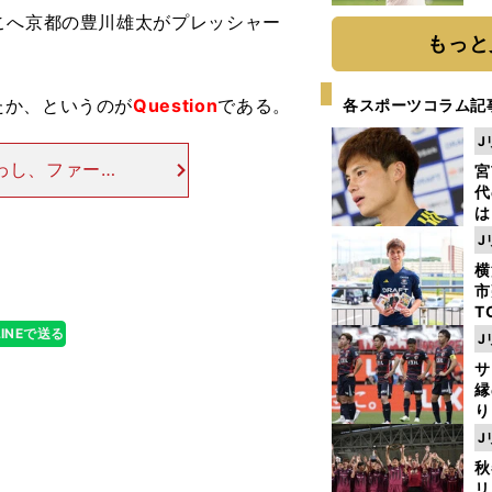
ト
こへ京都の豊川雄太がプレッシャー
く
もっと
たか、というのが
Question
である。
各スポーツコラム記
J
かわし、ファーの
宮
時点で前には大
代
は
とのワンツーで
が
J
日
横
た
市
T
K
LINEで送る
J
級
サ
ャ
縁
り
開
J
見
秋
リ