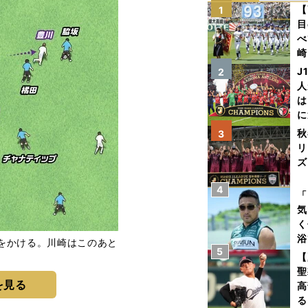
【
1
目
べ
崎
「
J
2
て
人
は
に
と
秋
3
リ
ズ
4
を
「
気
く
浴
をかける。川崎はこのあと
5
太
【
ァ
聖
を見る
高
る