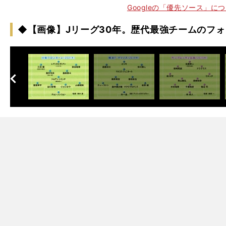
Googleの「優先ソース」に
◆【画像】Jリーグ30年。歴代最強チームのフ
。
・
」
2
013
J1
へ
次