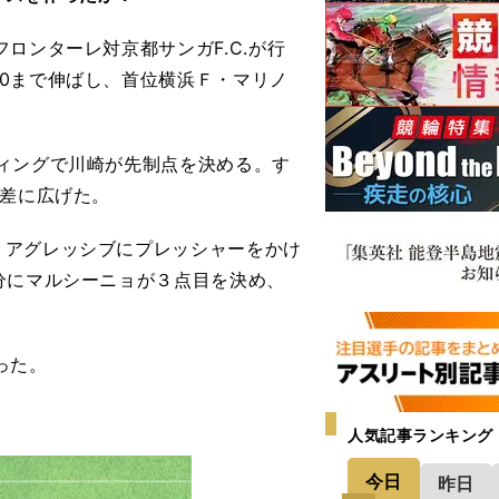
ロンターレ対京都サンガF.C.が行
0まで伸ばし、首位横浜Ｆ・マリノ
ィングで川崎が先制点を決める。す
点差に広げた。
アグレッシブにプレッシャーをかけ
分にマルシーニョが３点目を決め、
った。
人気記事ランキング
今日
昨日