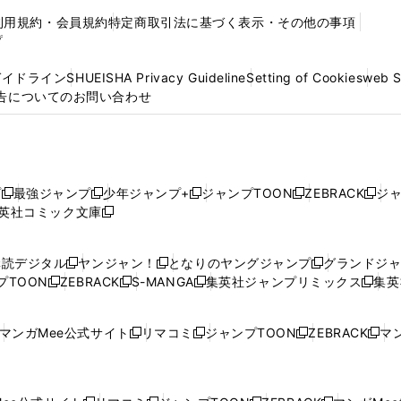
利用規約・会員規約
特定商取引法に基づく表示・その他の事項
プ
ガイドライン
SHUEISHA Privacy Guideline
Setting of Cookies
web 
告についてのお問い合わせ
プ
最強ジャンプ
少年ジャンプ+
ジャンプTOON
ZEBRACK
ジ
新
新
新
新
新
英社コミック文庫
し
新
し
し
し
し
い
い
し
い
い
い
ウ
ウ
い
ウ
ウ
ウ
購読デジタル
ヤンジャン！
となりのヤングジャンプ
グランドジ
新
新
新
ィ
ィ
ウ
ィ
ィ
ィ
プTOON
ZEBRACK
S-MANGA
集英社ジャンプリミックス
集英
新
し
新
し
新
し
新
ン
ン
ィ
ン
ン
ン
し
い
し
い
し
い
し
ド
ド
ン
ド
ド
ド
い
ウ
い
ウ
い
ウ
い
ウ
ウ
ド
ウ
ウ
ウ
マンガMee公式サイト
リマコミ
ジャンプTOON
ZEBRACK
マン
新
新
新
新
ウ
ィ
ウ
ィ
ウ
ィ
ウ
で
で
ウ
で
で
で
し
し
し
し
し
ィ
ン
ィ
ン
ィ
ン
ィ
開
開
で
開
開
開
い
い
い
い
い
ン
ド
ン
ド
ン
ド
ン
く
く
開
く
く
く
ウ
ウ
ウ
ウ
ウ
ド
ウ
ド
ウ
ド
ウ
ド