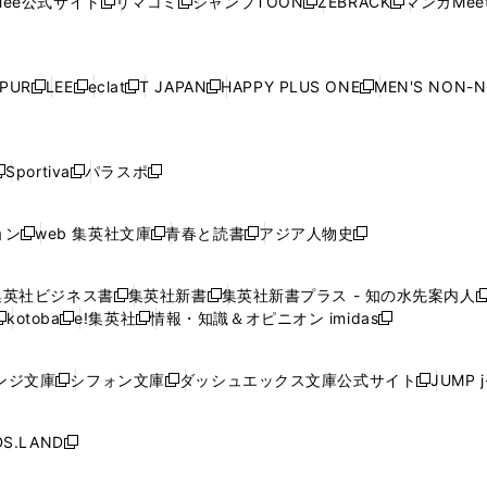
ee公式サイト
リマコミ
ジャンプTOON
ZEBRACK
マンガMeet
く
新
新
新
新
ィ
ィ
ィ
ィ
ィ
ウ
で
ウ
で
ウ
で
ウ
し
し
し
し
ン
ン
ン
ン
ン
で
開
で
開
で
開
で
い
い
い
い
ド
ド
ド
ド
ド
開
く
開
く
開
く
開
ウ
ウ
ウ
ウ
ウ
ウ
ウ
ウ
ウ
PUR
LEE
eclat
T JAPAN
HAPPY PLUS ONE
MEN'S NON-
く
く
く
く
新
新
新
新
新
ィ
ィ
ィ
ィ
で
で
で
で
で
し
し
し
し
し
ン
ン
ン
ン
開
開
開
開
開
い
い
い
い
い
ド
ド
ド
ド
く
く
く
く
く
ウ
ウ
ウ
ウ
ウ
ウ
ウ
ウ
ウ
Sportiva
パラスポ
新
新
ィ
ィ
ィ
ィ
ィ
で
で
で
で
し
し
し
ン
ン
ン
ン
ン
開
開
開
開
い
い
い
ド
ド
ド
ド
ド
ョン
web 集英社文庫
青春と読書
アジア人物史
く
く
く
く
新
新
新
新
ウ
ウ
ウ
ウ
ウ
ウ
ウ
ウ
し
し
し
し
ィ
ィ
ィ
で
で
で
で
で
い
い
い
い
ン
ン
ン
集英社ビジネス書
集英社新書
集英社新書プラス - 知の水先案内人
開
開
開
開
開
新
新
新
ウ
ウ
ウ
ウ
ド
ド
ド
kotoba
e!集英社
情報・知識＆オピニオン imidas
く
く
く
く
く
新
し
新
し
新
ィ
ィ
ィ
ィ
ウ
ウ
ウ
し
し
い
し
い
し
ン
ン
ン
ン
で
で
で
い
い
ウ
い
ウ
い
ド
ド
ド
ド
ンジ文庫
シフォン文庫
ダッシュエックス文庫公式サイト
JUMP 
開
開
開
新
新
新
ウ
ウ
ィ
ウ
ィ
ウ
ウ
ウ
ウ
ウ
く
く
く
し
し
し
ィ
ィ
ン
ィ
ン
ィ
で
で
で
で
い
い
い
ン
ン
ド
ン
ド
ン
S.LAND
開
開
開
開
新
ウ
ウ
ウ
ド
ド
ウ
ド
ウ
ド
く
く
く
く
し
ィ
ィ
ィ
ウ
ウ
で
ウ
で
ウ