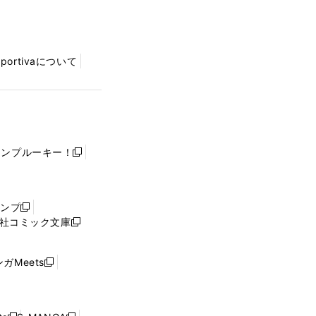
Sportivaについて
ャンプルーキー！
新
し
い
ウ
ャンプ
新
ィ
社コミック文庫
し
新
ン
い
し
ド
ウ
い
ウ
ガMeets
新
ィ
ウ
で
し
ン
ィ
開
い
ド
ン
く
ウ
ウ
ド