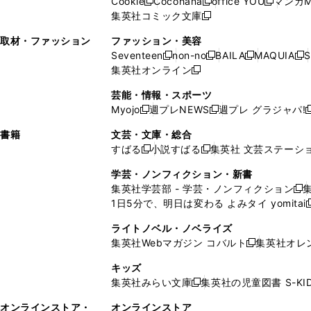
Cookie
Cocohana
office YOU
マンガM
く
く
新
新
新
ィ
ウ
ィ
ウ
ウ
で
ウ
集英社コミック文庫
し
新
し
し
ン
ィ
ン
ィ
で
開
で
い
し
い
い
ド
ン
ド
ン
取材・ファッション
ファッション・美容
開
く
開
ウ
い
ウ
ウ
ウ
ド
ウ
ド
Seventeen
non-no
BAILA
MAQUIA
S
く
く
新
新
新
新
ィ
ウ
ィ
ィ
で
ウ
で
ウ
集英社オンライン
し
新
し
し
し
ン
ィ
ン
ン
開
で
開
で
い
し
い
い
い
ド
ン
ド
ド
芸能・情報・スポーツ
く
開
く
開
ウ
い
ウ
ウ
ウ
ウ
ド
ウ
ウ
Myojo
週プレNEWS
週プレ グラジャパ!
く
く
新
新
新
ィ
ウ
ィ
ィ
ィ
で
ウ
で
で
し
し
ン
ィ
ン
ン
ン
書籍
文芸・文庫・総合
開
で
開
開
い
い
ド
ン
ド
ド
ド
すばる
小説すばる
集英社 文芸ステーシ
く
開
く
く
新
新
ウ
ウ
ウ
ド
ウ
ウ
ウ
く
し
し
ィ
ィ
学芸・ノンフィクション・新書
で
ウ
で
で
で
い
い
ン
ン
集英社学芸部 - 学芸・ノンフィクション
開
で
開
開
開
新
ウ
ウ
ド
ド
1日5分で、明日は変わる よみタイ yomitai
く
開
く
く
く
し
新
ィ
ィ
ウ
ウ
く
い
ン
ン
ライトノベル・ノベライズ
で
で
ウ
ド
ド
集英社Webマガジン コバルト
集英社オレ
開
開
新
ィ
ウ
ウ
く
く
し
ン
キッズ
で
で
い
ド
集英社みらい文庫
集英社の児童図書 S-KID
開
開
新
ウ
ウ
く
く
し
ィ
オンラインストア・
オンラインストア
で