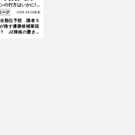
ンの行方はいかに!?
５人の識者が全順位
リーグ
2026.08.06更新
大胆予想
1全順位予想 識者５
が推す優勝候補筆頭
？ J2降格の憂き目
遭いそうな３クラブ
前
へ
は？