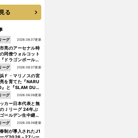
 それでもプロではな
大学進学を選ぶ理由
見る
事
リーグ
2026.08.07更新
市亮のアーセナル時
の同僚ウォルコット
『ドラゴンボール』
大好き ポドルスキは
リーグ
2026.08.07更新
向小次郎に憧れてい
浜Ｆ・マリノスの宮
亮を育てた『NARU
O』と『SLAM DUN
』 中京大中京の同
リーグ
2026.08.06更新
生・木原龍一は"ジ
ッカー日本代表と無
ンプ係"だった
のＪリーグ 24年ぶ
ゴールデン生中継の
幕戦でヘタな試合は
リーグ
2026.08.06更新
せられない
春制が導入されたJ1
ーグ2026－27シー