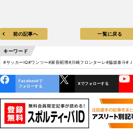
前の記事へ
一覧に戻る
キーワード
#サッカーIQ
#ワンツー
#家長昭博
#川崎フロンターレ
#脇坂泰斗
#
ebo
X
YouTube
Facebookで
Xでフォローする
ok
フォローする