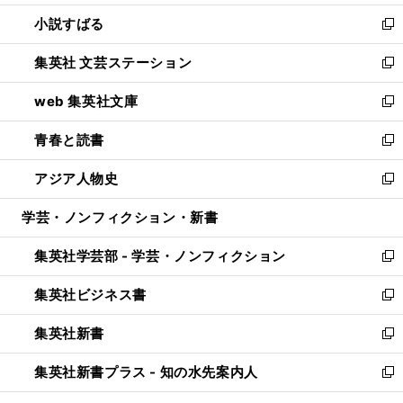
開
ウ
し
小説すばる
く
で
い
新
開
ウ
し
集英社 文芸ステーション
く
ィ
い
新
ン
ウ
し
web 集英社文庫
ド
ィ
い
新
ウ
ン
ウ
し
青春と読書
で
ド
ィ
い
新
開
ウ
ン
ウ
し
アジア人物史
く
で
ド
ィ
い
新
開
ウ
ン
ウ
し
学芸・ノンフィクション・新書
く
で
ド
ィ
い
開
ウ
ン
ウ
集英社学芸部 - 学芸・ノンフィクション
く
で
ド
ィ
新
開
ウ
ン
し
集英社ビジネス書
く
で
ド
い
新
開
ウ
ウ
し
集英社新書
く
で
ィ
い
新
開
ン
ウ
し
集英社新書プラス - 知の水先案内人
く
ド
ィ
い
新
ウ
ン
ウ
し