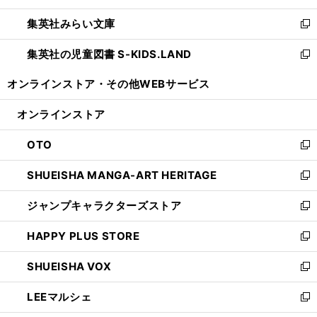
開
ウ
ン
ウ
集英社みらい文庫
く
で
ド
ィ
新
開
ウ
ン
し
集英社の児童図書 S-KIDS.LAND
く
で
ド
い
新
開
ウ
ウ
し
オンラインストア・
その他WEBサービス
く
で
ィ
い
開
ン
ウ
オンラインストア
く
ド
ィ
ウ
ン
OTO
で
ド
新
開
ウ
し
SHUEISHA MANGA-ART HERITAGE
く
で
い
新
開
ウ
し
ジャンプキャラクターズストア
く
ィ
い
新
ン
ウ
し
HAPPY PLUS STORE
ド
ィ
い
新
ウ
ン
ウ
し
SHUEISHA VOX
で
ド
ィ
い
新
開
ウ
ン
ウ
し
LEEマルシェ
く
で
ド
ィ
い
新
開
ウ
ン
ウ
し