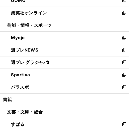
UOMO
く
で
ド
ィ
い
新
開
ウ
ン
ウ
し
集英社オンライン
く
で
ド
ィ
い
新
開
ウ
ン
ウ
し
芸能・情報・スポーツ
く
で
ド
ィ
い
開
ウ
ン
ウ
Myojo
く
で
ド
ィ
新
開
ウ
ン
し
週プレNEWS
く
で
ド
い
新
開
ウ
ウ
し
週プレ グラジャパ!
く
で
ィ
い
新
開
ン
ウ
し
Sportiva
く
ド
ィ
い
新
ウ
ン
ウ
し
パラスポ
で
ド
ィ
い
新
開
ウ
ン
ウ
し
書籍
く
で
ド
ィ
い
開
ウ
ン
ウ
文芸・文庫・総合
く
で
ド
ィ
開
ウ
ン
すばる
く
で
ド
新