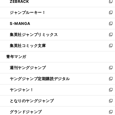
ZEBRACK
く
で
ド
ィ
い
新
開
ウ
ン
ウ
し
ジャンプルーキー！
く
で
ド
ィ
い
新
開
ウ
ン
ウ
し
S-MANGA
く
で
ド
ィ
い
新
開
ウ
ン
ウ
し
集英社ジャンプリミックス
く
で
ド
ィ
い
新
開
ウ
ン
ウ
し
集英社コミック文庫
く
で
ド
ィ
い
新
開
ウ
ン
ウ
し
青年マンガ
く
で
ド
ィ
い
開
ウ
ン
ウ
週刊ヤングジャンプ
く
で
ド
ィ
新
開
ウ
ン
し
ヤングジャンプ定期購読デジタル
く
で
ド
い
新
開
ウ
ウ
し
ヤンジャン！
く
で
ィ
い
新
開
ン
ウ
し
となりのヤングジャンプ
く
ド
ィ
い
新
ウ
ン
ウ
し
グランドジャンプ
で
ド
ィ
い
新