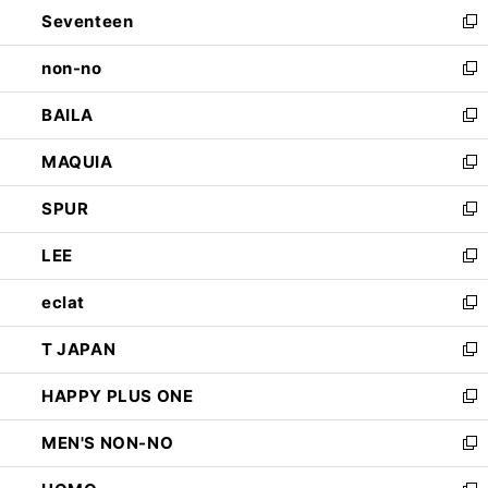
Seventeen
く
で
ド
新
開
ウ
し
non-no
く
で
い
新
開
ウ
し
BAILA
く
ィ
い
新
ン
ウ
し
MAQUIA
ド
ィ
い
新
ウ
ン
ウ
し
SPUR
で
ド
ィ
い
新
開
ウ
ン
ウ
し
LEE
く
で
ド
ィ
い
新
開
ウ
ン
ウ
し
eclat
く
で
ド
ィ
い
新
開
ウ
ン
ウ
し
T JAPAN
く
で
ド
ィ
い
新
開
ウ
ン
ウ
し
HAPPY PLUS ONE
く
で
ド
ィ
い
新
開
ウ
ン
ウ
し
MEN'S NON-NO
く
で
ド
ィ
い
新
開
ウ
ン
ウ
し