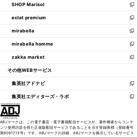
SHOP Marisol
く
で
ド
ィ
い
新
開
ウ
ン
ウ
し
eclat premium
く
で
ド
ィ
い
新
開
ウ
ン
ウ
し
mirabella
く
で
ド
ィ
い
新
開
ウ
ン
ウ
し
mirabella homme
く
で
ド
ィ
い
新
開
ウ
ン
ウ
し
zakka market
く
で
ド
ィ
い
新
開
ウ
ン
ウ
し
その他WEBサービス
く
で
ド
ィ
い
開
ウ
ン
ウ
集英社アドナビ
く
で
ド
ィ
新
開
ウ
ン
し
集英社エディターズ・ラボ
く
で
ド
い
新
開
ウ
ウ
し
く
で
ィ
い
開
ン
ウ
ABJマークは、この電子書店・電子書籍配信サービスが、著作権者からコンテ
く
ド
ィ
ンツ使用許諾を得た正規版配信サービスであることを示す登録商標（登録番号
ウ
ン
第6091713号）です。ABJマークの詳細、ABJマークを掲示しているサービス
で
ド