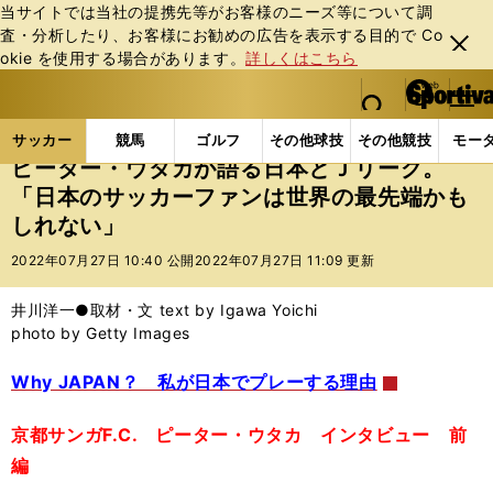
当サイトでは当社の提携先等がお客様のニーズ等について調
査・分析したり、お客様にお勧めの広告を表⽰する⽬的で Co
閉じ
okie を使⽤する場合があります。
詳しくはこちら
る
マイペ
web Sportiva (webスポルティーバ)
検索
メニュ
we
ー
サッカーの記事一覧
Jリーグ他
Jリーグ
ピータ
b
ジ
サッカー
競馬
ゴルフ
その他球技
その他競技
モー
ス
ピーター・ウタカが語る日本とＪリーグ。
ポ
「日本のサッカーファンは世界の最先端かも
ル
しれない」
テ
ィ
2022年07月27日 10:40 公開
2022年07月27日 11:09 更新
ー
バ
井川洋一●取材・文 text by Igawa Yoichi
photo by Getty Images
Why JAPAN？ 私が日本でプレーする理由
京都サンガF.C. ピーター・ウタカ インタビュー 前
編