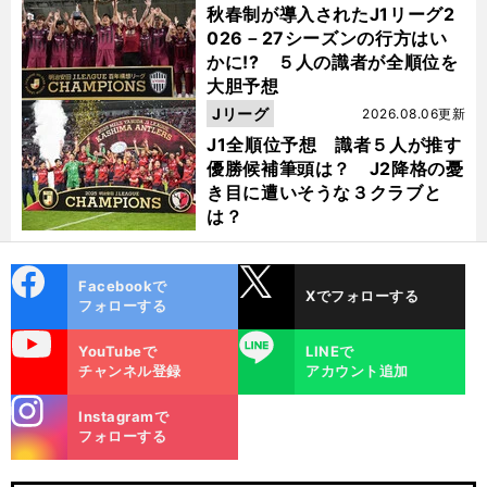
秋春制が導入されたJ1リーグ2
026－27シーズンの行方はい
かに!? ５人の識者が全順位を
大胆予想
Jリーグ
2026.08.06更新
J1全順位予想 識者５人が推す
優勝候補筆頭は？ J2降格の憂
き目に遭いそうな３クラブと
は？
cebo
X
Facebookで
Xでフォローする
ok
フォローする
uTube
LINE
YouTubeで
LINEで
チャンネル登録
アカウント追加
stagra
Instagramで
m
フォローする