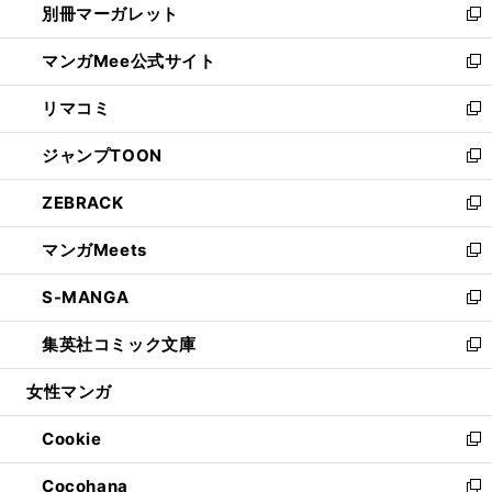
別冊マーガレット
く
で
ィ
い
新
開
ン
ウ
し
マンガMee公式サイト
く
ド
ィ
い
新
ウ
ン
ウ
し
リマコミ
で
ド
ィ
い
新
開
ウ
ン
ウ
し
ジャンプTOON
く
で
ド
ィ
い
新
開
ウ
ン
ウ
し
ZEBRACK
く
で
ド
ィ
い
新
開
ウ
ン
ウ
し
マンガMeets
く
で
ド
ィ
い
新
開
ウ
ン
ウ
し
S-MANGA
く
で
ド
ィ
い
新
開
ウ
ン
ウ
し
集英社コミック文庫
く
で
ド
ィ
い
新
開
ウ
ン
ウ
し
女性マンガ
く
で
ド
ィ
い
開
ウ
ン
ウ
Cookie
く
で
ド
ィ
新
開
ウ
ン
し
Cocohana
く
で
ド
い
新