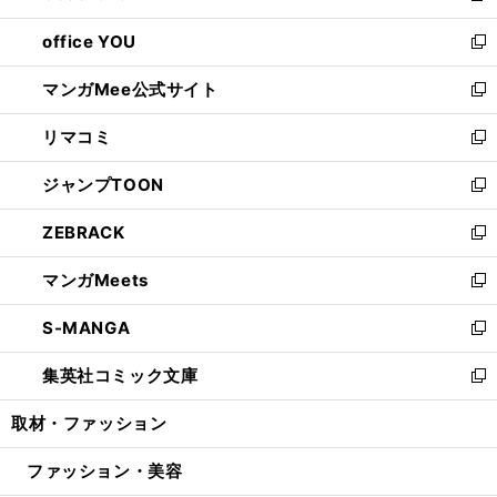
開
ウ
ウ
し
office YOU
く
で
ィ
い
新
開
ン
ウ
し
マンガMee公式サイト
く
ド
ィ
い
新
ウ
ン
ウ
し
リマコミ
で
ド
ィ
い
新
開
ウ
ン
ウ
し
ジャンプTOON
く
で
ド
ィ
い
新
開
ウ
ン
ウ
し
ZEBRACK
く
で
ド
ィ
い
新
開
ウ
ン
ウ
し
マンガMeets
く
で
ド
ィ
い
新
開
ウ
ン
ウ
し
S-MANGA
く
で
ド
ィ
い
新
開
ウ
ン
ウ
し
集英社コミック文庫
く
で
ド
ィ
い
新
開
ウ
ン
ウ
し
取材・ファッション
く
で
ド
ィ
い
開
ウ
ン
ウ
ファッション・美容
く
で
ド
ィ
開
ウ
ン