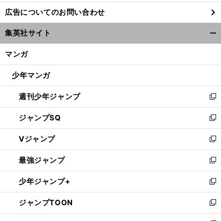
し
広告についてのお問い合わせ
い
ウ
集英社サイト
ィ
開
ン
く/
マンガ
ド
閉
ウ
じ
少年マンガ
で
る
開
週刊少年ジャンプ
く
新
し
ジャンプSQ
い
新
ウ
し
Vジャンプ
ィ
い
新
ン
ウ
し
最強ジャンプ
ド
ィ
い
新
ウ
ン
ウ
し
少年ジャンプ+
で
ド
ィ
い
新
開
ウ
ン
ウ
し
ジャンプTOON
く
で
ド
ィ
い
新
開
ウ
ン
ウ
し