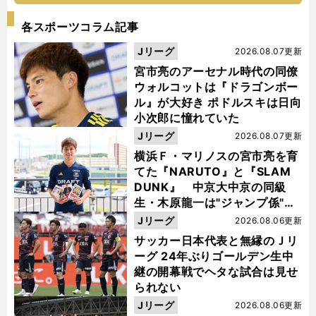
各スポーツコラム記事
Jリーグ
2026.08.07更新
宮市亮のアーセナル時代の同僚
ウォルコットは『ドラゴンボー
ル』が大好き ポドルスキは日向
小次郎に憧れていた
Jリーグ
2026.08.07更新
横浜Ｆ・マリノスの宮市亮を育
てた『NARUTO』と『SLAM
DUNK』 中京大中京の同級
生・木原龍一は"ジャンプ係"だ
った
Jリーグ
2026.08.06更新
サッカー日本代表と無縁のＪリ
ーグ 24年ぶりゴールデン生中
継の開幕戦でヘタな試合は見せ
られない
Jリーグ
2026.08.06更新