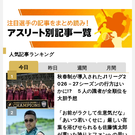
人気記事ランキング
今日
昨日
週間
月間
秋春制が導入されたJ1リーグ2
1
026－27シーズンの行方はい
かに!? ５人の識者が全順位を
大胆予想
「お前がラクして生意気だな」
2
「あいつ若いくせに」厳しい言
葉を浴びせられるも佐藤慎太郎
が貫いた誇りとファンへの思い