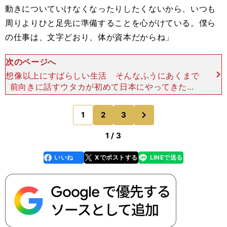
動きについていけなくなったりしたくないから、いつも
周りよりひと足先に準備することを心がけている。僕ら
の仕事は、文字どおり、体が資本だからね」
次のページへ
想像以上にすばらしい生活 そんなふうにあくまで
前向きに話すウタカが初めて日本にやってきたの
は、2015年。母国ナイジェリアからベルギーやデ
ンマーク、中国を経て、清水エスパルスに入団し
次
1
2
3
のページへ
た。それまでに一
1 / 3
いいね
Xでポストする
LINEで送る
line
faceboo
x
k