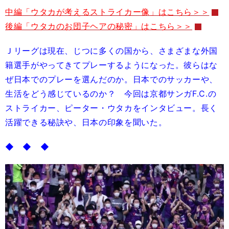
中編「ウタカが考えるストライカー像」はこちら＞＞
後編「ウタカのお団子ヘアの秘密」はこちら＞＞
Ｊリーグは現在、じつに多くの国から、さまざまな外国
籍選手がやってきてプレーするようになった。彼らはな
ぜ日本でのプレーを選んだのか。日本でのサッカーや、
生活をどう感じているのか？ 今回は京都サンガF.C.の
ストライカー、ピーター・ウタカをインタビュー。長く
活躍できる秘訣や、日本の印象を聞いた。
◆ ◆ ◆