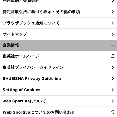
利用規約・会員規約
特定商取引法に基づく表示・その他の事項
ブラウザプッシュ通知について
サイトマップ
企業情報
開
く/
集英社ホームページ
新
閉
し
じ
集英社プライバシーガイドライン
い
る
ウ
SHUEISHA Privacy Guideline
ィ
ン
Setting of Cookies
ド
ウ
web Sportivaについて
で
開
Web Sportivaについてのお問い合わせ
く
新