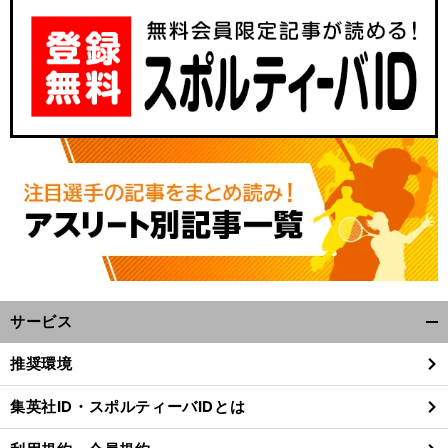
。
前
へ
GK
サービス
開
く/
推奨環境
閉
じ
集英社ID・スポルティーバIDとは
る