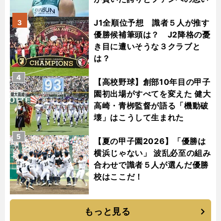
J1全順位予想 識者５人が推す
3
優勝候補筆頭は？ J2降格の憂
き目に遭いそうな３クラブと
は？
4
【高校野球】創部10年目の甲子
園初出場がすべてを変えた 健大
高崎・青栁監督が語る「機動破
壊」はこうして生まれた
5
【夏の甲子園2026】「優勝は
横浜じゃない」 波乱必至の組み
合わせで識者５人が選んだ優勝
校はここだ！
もっと見る