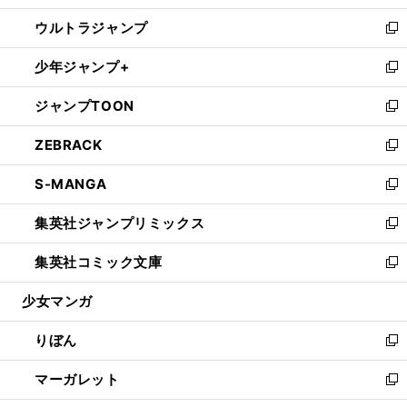
開
ウ
ン
ウ
し
ウルトラジャンプ
く
で
ド
ィ
い
新
開
ウ
ン
ウ
し
少年ジャンプ+
く
で
ド
ィ
い
新
開
ウ
ン
ウ
し
ジャンプTOON
く
で
ド
ィ
い
新
開
ウ
ン
ウ
し
ZEBRACK
く
で
ド
ィ
い
新
開
ウ
ン
ウ
し
S-MANGA
く
で
ド
ィ
い
新
開
ウ
ン
ウ
し
集英社ジャンプリミックス
く
で
ド
ィ
い
新
開
ウ
ン
ウ
し
集英社コミック文庫
く
で
ド
ィ
い
新
開
ウ
ン
ウ
し
少女マンガ
く
で
ド
ィ
い
開
ウ
ン
ウ
りぼん
く
で
ド
ィ
新
開
ウ
ン
し
マーガレット
く
で
ド
い
新
開
ウ
ウ
し