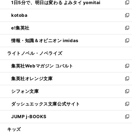
1日5分で、明日は変わる よみタイ yomitai
で
ド
ィ
い
新
開
ウ
ン
ウ
し
kotoba
く
で
ド
ィ
い
新
開
ウ
ン
ウ
し
e!集英社
く
で
ド
ィ
い
新
開
ウ
ン
ウ
し
情報・知識＆オピニオン imidas
く
で
ド
ィ
い
新
開
ウ
ン
ウ
し
ライトノベル・ノベライズ
く
で
ド
ィ
い
開
ウ
ン
ウ
集英社Webマガジン コバルト
く
で
ド
ィ
新
開
ウ
ン
し
集英社オレンジ文庫
く
で
ド
い
新
開
ウ
ウ
し
シフォン文庫
く
で
ィ
い
新
開
ン
ウ
し
ダッシュエックス文庫公式サイト
く
ド
ィ
い
新
ウ
ン
ウ
し
JUMP j-BOOKS
で
ド
ィ
い
新
開
ウ
ン
ウ
し
キッズ
く
で
ド
ィ
い