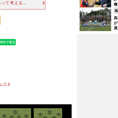
追って考える。
種
つきまとう。そ
ィ
高
引きずると次の
起
高
が
員
み
LINEで送る
ついて
前