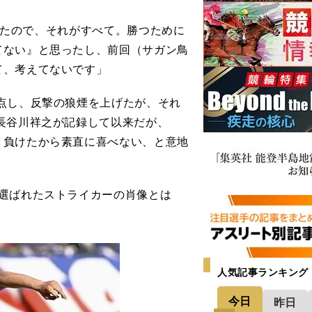
負けたので、それがすべて。勝つために
てない』と思ったし、前回（サガン鳥
て、考えてないです」
点し、反撃の狼煙を上げたが、それ
長谷川祥之が記録して以来だが、
。負けたから素直に喜べない、と意地
選ばれたストライカーの肖像とは
人気記事ランキング
今日
昨日