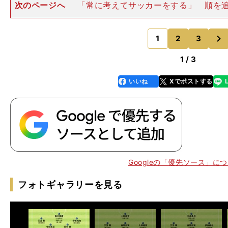
次のページへ
「常に考えてサッカーをする」 順を
そのひとつひとつの作業には、過程として成功と失敗が
れが自身を緊張させる。 ストライカーの場合、失敗を
次
失敗を誘発することが
1
2
3
のページへ
1 / 3
いいね
Xでポストする
line
faceboo
x
k
・
。
勇
、
28
Googleの「優先ソース」に
フォトギャラリーを見る