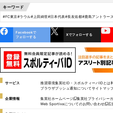
キーワード
#FC東京
#ラウル
#上田綺世
#日本代表
#長友佑都
#鹿島アントラー
ebo
X
YouTube
Facebookで
Xでフォローする
ok
フォローする
サービス
推奨環境
集英社ID・スポルティーバIDとは
ブラウザプッシュ通知について
サイトマッ
企業情報
集英社ホームページ
集英社プライバシー
新
Web Sportivaについてのお問い合わせ
広
し
新
い
し