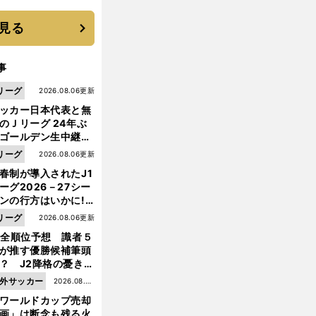
は？
見る
事
リーグ
2026.08.06更新
ッカー日本代表と無
のＪリーグ 24年ぶ
ゴールデン生中継の
幕戦でヘタな試合は
リーグ
2026.08.06更新
せられない
春制が導入されたJ1
ーグ2026－27シー
ンの行方はいかに!?
５人の識者が全順位
リーグ
2026.08.06更新
大胆予想
1全順位予想 識者５
が推す優勝候補筆頭
？ J2降格の憂き目
遭いそうな３クラブ
外サッカー
2026.08.05
は？
ワールドカップ売却
更新
画」は断念も残る火