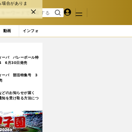
る場合がありま
マイペ
閉じ
検索
メニュ
ー
る
す
ジ
る
動画
インフォ
常に考えてサッカーをしている」
ィーバ バレーボール特
.4 6月30日発売
ィーバ 部活特集号 3
売
などのお知らせが届く
通知を受け取る方法につ