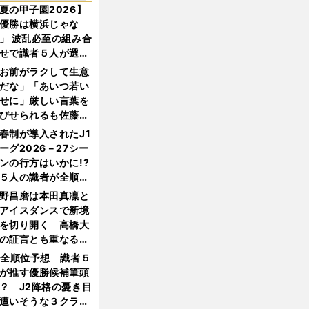
夏の甲子園2026】
優勝は横浜じゃな
」 波乱必至の組み合
せで識者５人が選ん
優勝校はここだ！
お前がラクして生意
だな」「あいつ若い
せに」厳しい言葉を
びせられるも佐藤慎
郎が貫いた誇りとフ
春制が導入されたJ1
ンへの思い
ーグ2026－27シー
ンの行方はいかに!?
５人の識者が全順位
大胆予想
野昌磨は本田真凜と
アイスダンスで新境
を切り開く 高橋大
の証言とも重なる課
と楽しさ
1全順位予想 識者５
が推す優勝候補筆頭
？ J2降格の憂き目
遭いそうな３クラブ