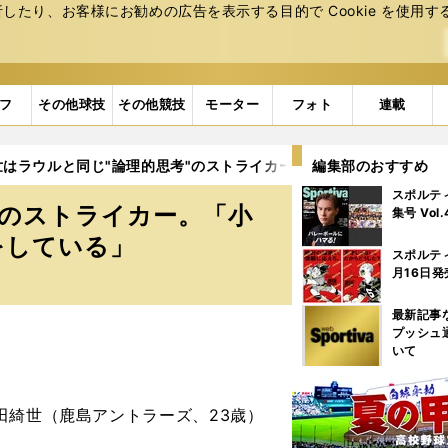
たり、お客様にお勧めの広告を表⽰する⽬的で Cookie を使⽤す
フ
その他球技
その他競技
モーター
フォト
連載
世はラウルと同じ"論理的思考"のストライカー。「小心者」だから「
編集部のおすすめ
スポルテ
"のストライカー。「小
集号 Vol
をしている」
スポルテ
月16日発
最新記事
プッシュ
いて
田綺世（鹿島アントラーズ、23歳）