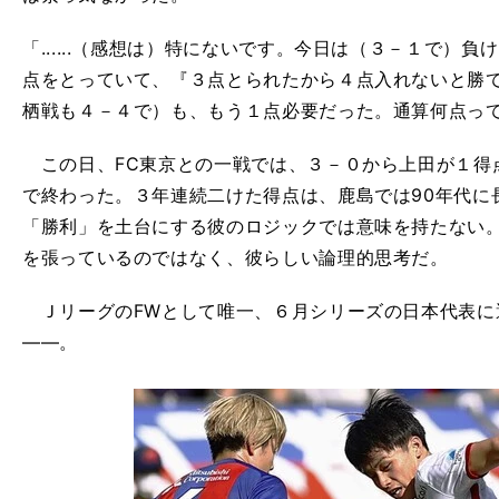
「......（感想は）特にないです。今日は（３－１で）
点をとっていて、『３点とられたから４点入れないと勝
栖戦も４－４で）も、もう１点必要だった。通算何点っ
この日、FC東京との一戦では、３－０から上田が１得
で終わった。３年連続二けた得点は、鹿島では90年代に
「勝利」を土台にする彼のロジックでは意味を持たない
を張っているのではなく、彼らしい論理的思考だ。
ＪリーグのFWとして唯一、６月シリーズの日本代表に
――。