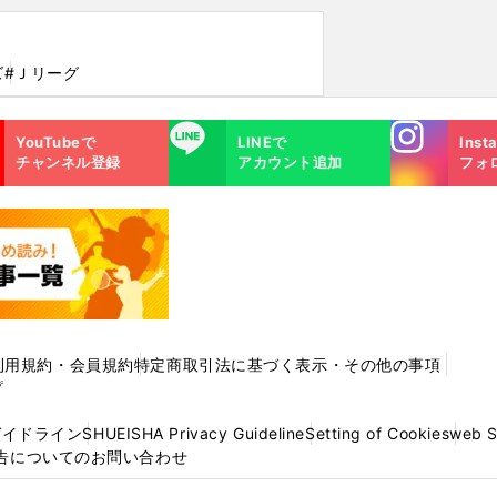
ズ
#Ｊリーグ
Instagra
LINE
YouTubeで
LINEで
Inst
m
チャンネル登録
アカウント追加
フォ
利用規約・会員規約
特定商取引法に基づく表示・その他の事項
プ
ガイドライン
SHUEISHA Privacy Guideline
Setting of Cookies
web 
告についてのお問い合わせ