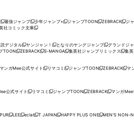
プ
最強ジャンプ
少年ジャンプ+
ジャンプTOON
ZEBRACK
ジ
新
新
新
新
新
英社コミック文庫
し
新
し
し
し
し
い
い
し
い
い
い
ウ
ウ
い
ウ
ウ
ウ
購読デジタル
ヤンジャン！
となりのヤングジャンプ
グランドジ
新
新
新
ィ
ィ
ウ
ィ
ィ
ィ
プTOON
ZEBRACK
S-MANGA
集英社ジャンプリミックス
集英
新
し
新
し
新
し
新
ン
ン
ィ
ン
ン
ン
し
い
し
い
し
い
し
ド
ド
ン
ド
ド
ド
い
ウ
い
ウ
い
ウ
い
ウ
ウ
ド
ウ
ウ
ウ
マンガMee公式サイト
リマコミ
ジャンプTOON
ZEBRACK
マン
新
新
新
新
ウ
ィ
ウ
ィ
ウ
ィ
ウ
で
で
ウ
で
で
で
し
し
し
し
し
ィ
ン
ィ
ン
ィ
ン
ィ
開
開
で
開
開
開
い
い
い
い
い
ン
ド
ン
ド
ン
ド
ン
く
く
開
く
く
く
ウ
ウ
ウ
ウ
ウ
ド
ウ
ド
ウ
ド
ウ
ド
ee公式サイト
リマコミ
ジャンプTOON
ZEBRACK
マンガMeet
く
新
新
新
新
ィ
ィ
ィ
ィ
ィ
ウ
で
ウ
で
ウ
で
ウ
し
し
し
し
ン
ン
ン
ン
ン
で
開
で
開
で
開
で
い
い
い
い
ド
ド
ド
ド
ド
開
く
開
く
開
く
開
ウ
ウ
ウ
ウ
ウ
ウ
ウ
ウ
ウ
PUR
LEE
eclat
T JAPAN
HAPPY PLUS ONE
MEN'S NON-
く
く
く
く
新
新
新
新
新
ィ
ィ
ィ
ィ
で
で
で
で
で
し
し
し
し
し
ン
ン
ン
ン
開
開
開
開
開
い
い
い
い
い
ド
ド
ド
ド
く
く
く
く
く