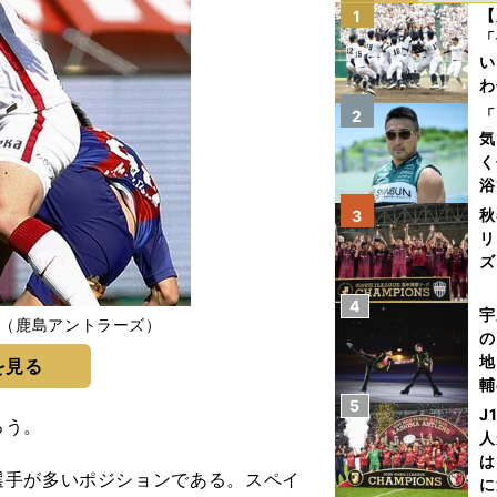
【
1
「
い
わ
だ
「
2
気
く
浴
太
秋
3
ァ
リ
ズ
4
を
宇
世（鹿島アントラーズ）
の
地
を見る
輔
5
題
J
ろう。
人
は
手が多いポジションである。スペイ
に