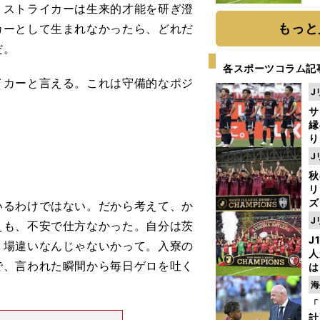
と
、ストライカーは生来的才能を研ぎ澄
もっと
カーとして生まれなかったら、どれだ
だ。
各スポーツコラム記
イカーと言える。これは守備的なポジ
J
サ
縁
り
開
J
見
。
秋
リ
ズ
いるわけではない。だから考えて、か
J
えも、不安で仕方なかった。自分は茨
を
J
、場違いなんじゃないかって。入寮の
人
で、言われた瞬間から毎日ゲロを吐く
は
に
海
と
「
計