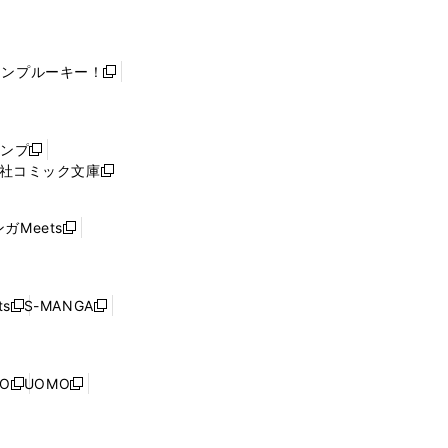
ャンプルーキー！
新
し
い
ウ
ャンプ
新
ィ
社コミック文庫
し
新
ン
い
し
ド
ウ
い
ウ
ガMeets
新
ィ
ウ
で
し
ン
ィ
開
い
ド
ン
く
ウ
ウ
ド
s
S-MANGA
新
新
ィ
で
ウ
し
し
ン
開
で
い
い
ド
く
開
ウ
ウ
ウ
NO
UOMO
く
新
新
ィ
ィ
で
し
し
ン
ン
開
い
い
ド
ド
く