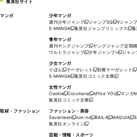
集英社サイト
ウ
い
ィ
ウ
マンガ
少年マンガ
ン
ィ
週刊少年ジャンプ
ジャンプSQ
Vジャン
ド
ン
新
新
S-MANGA
集英社ジャンプリミックス
集
ウ
ド
新
し
し
新
で
ウ
し
い
い
し
青年マンガ
開
で
い
ウ
ウ
い
週刊ヤングジャンプ
ヤングジャンプ定期
新
く
開
ウ
ィ
ィ
ウ
ウルトラジャンプ
少年ジャンプ+
ジャン
新
し
新
く
ィ
ン
ン
ィ
し
い
し
ン
ド
ド
ン
少女マンガ
い
ウ
い
ド
ウ
ウ
ド
りぼん
マーガレット
別冊マーガレット
新
新
新
ウ
ィ
ウ
ウ
で
で
ウ
S-MANGA
集英社コミック文庫
し
新
し
新
ィ
ン
ィ
で
開
開
で
い
し
い
し
ン
ド
ン
女性マンガ
開
く
く
開
ウ
い
ウ
い
ド
ウ
ド
Cookie
Cocohana
office YOU
マンガM
く
く
新
新
新
ィ
ウ
ィ
ウ
ウ
で
ウ
集英社コミック文庫
し
新
し
し
ン
ィ
ン
ィ
で
開
で
い
し
い
い
ド
ン
ド
ン
取材・ファッション
ファッション・美容
開
く
開
ウ
い
ウ
ウ
ウ
ド
ウ
ド
Seventeen
non-no
BAILA
MAQUIA
S
く
く
新
新
新
新
ィ
ウ
ィ
ィ
で
ウ
で
ウ
集英社オンライン
し
新
し
し
し
ン
ィ
ン
ン
開
で
開
で
い
し
い
い
い
ド
ン
ド
ド
芸能・情報・スポーツ
く
開
く
開