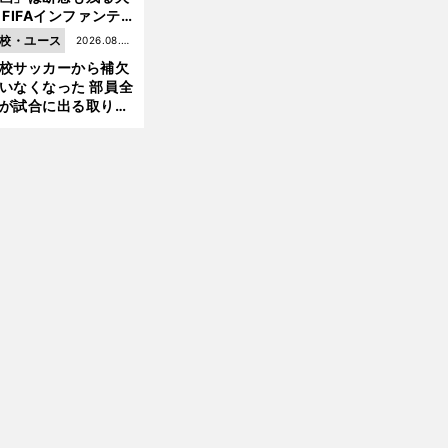
 FIFAインファンテ
ーノ会長体制に何が
校・ユース
2026.08.05
きているのか
校サッカーから補欠
更新
いなくなった 部員全
が試合に出る取り組
が進んでいる
」
前
へ