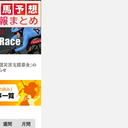
週間
月間