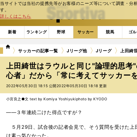
当サイトでは当社の提携先等がお客様のニーズ等について調査・分析し
web Sportiva (webスポルティーバ)
す。
詳しくはこちら
新着
ランキング
野球
サッカー
競馬
ゴル
we
サッカーの記事一覧
Jリーグ他
Jリーグ
上田綺
b
ス
上田綺世はラウルと同じ"論理的思考
ポ
ル
心者」だから「常に考えてサッカー
テ
2022年05月30日 18:15 公開
2022年05月30日 18:18 更新
ィ
ー
バ
小宮良之●文 text by Komiya Yoshiyuki
photo by KYODO
――３年連続二けた得点ですが？
５月29日、試合後の記者会見で、そう質問を受けた上
は素っ気なかった。