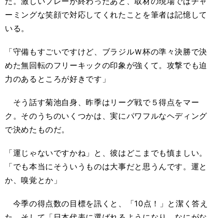
だ。激しいプレーが終わったあと、取材の現場ではチャ
ーミングな笑顔で対応してくれたことを筆者は記憶して
いる。
「守備もすごいですけど、ブラジルＷ杯の準々決勝で決
めた無回転のフリーキックの印象が強くて。攻撃でも迫
力のあるところが好きです」
そう話す菊池自身、昨季はリーグ戦で５得点をマー
ク。そのうちのいくつかは、実にパワフルなヘディング
で決めたものだ。
「運じゃないですかね」と、彼はどこまでも慎ましい。
「でも本当にそういうものは大事だと思うんです。運と
か、嗅覚とか」
今季の得点数の目標を訊くと、「10点！」と潔く答え
た。そして「日本代表に選ばれるようになり、なにがな