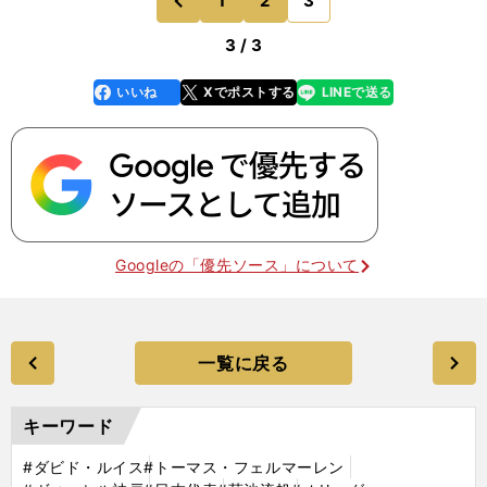
1
2
3
前
3 / 3
いいね
Xでポストする
LINEで送る
line
faceboo
x
k
Googleの「優先ソース」について
一覧に戻る
キーワード
#ダビド・ルイス
#トーマス・フェルマーレン