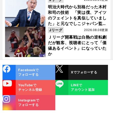
明治大時代から別格だった木村
和司の技術 「実は僕、アイツ
のフェイントを真似していまし
た」と元なでしこジャパン監
督・佐々木則夫
Jリーグ
2026.08.08更新
Ｊリーグ開幕戦は白熱の逆転劇
だが観客、視聴者にとって「価
値あるイベント」になっていた
か
cebo
X
Facebookで
Xでフォローする
ok
フォローする
uTube
LINE
YouTubeで
LINEで
チャンネル登録
アカウント追加
stagra
Instagramで
m
フォローする