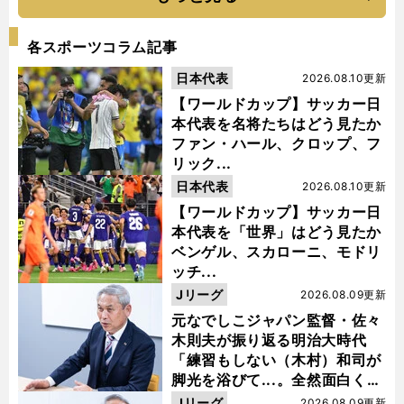
各スポーツコラム記事
日本代表
2026.08.10更新
【ワールドカップ】サッカー日
本代表を名将たちはどう見たか
ファン・ハール、クロップ、フ
リック...
日本代表
2026.08.10更新
【ワールドカップ】サッカー日
本代表を「世界」はどう見たか
ベンゲル、スカローニ、モドリ
ッチ...
Jリーグ
2026.08.09更新
元なでしこジャパン監督・佐々
木則夫が振り返る明治大時代
「練習もしない（木村）和司が
脚光を浴びて...。全然面白くな
い４年間でした」
Jリーグ
2026.08.09更新