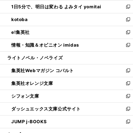
ウ
ン
ウ
し
1日5分で、明日は変わる よみタイ yomitai
で
ド
ィ
い
新
開
ウ
ン
ウ
し
kotoba
く
で
ド
ィ
い
新
開
ウ
ン
ウ
し
e!集英社
く
で
ド
ィ
い
新
開
ウ
ン
ウ
し
情報・知識＆オピニオン imidas
く
で
ド
ィ
い
新
開
ウ
ン
ウ
し
ライトノベル・ノベライズ
く
で
ド
ィ
い
開
ウ
ン
ウ
集英社Webマガジン コバルト
く
で
ド
ィ
新
開
ウ
ン
し
集英社オレンジ文庫
く
で
ド
い
新
開
ウ
ウ
し
シフォン文庫
く
で
ィ
い
新
開
ン
ウ
し
ダッシュエックス文庫公式サイト
く
ド
ィ
い
新
ウ
ン
ウ
し
JUMP j-BOOKS
で
ド
ィ
い
新
開
ウ
ン
ウ
し