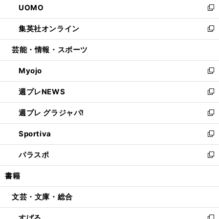
UOMO
く
で
ド
ィ
い
新
開
ウ
ン
ウ
し
集英社オンライン
く
で
ド
ィ
い
新
開
ウ
ン
ウ
し
芸能・情報・スポーツ
く
で
ド
ィ
い
開
ウ
ン
ウ
Myojo
く
で
ド
ィ
新
開
ウ
ン
し
週プレNEWS
く
で
ド
い
新
開
ウ
ウ
し
週プレ グラジャパ!
く
で
ィ
い
新
開
ン
ウ
し
Sportiva
く
ド
ィ
い
新
ウ
ン
ウ
し
パラスポ
で
ド
ィ
い
新
開
ウ
ン
ウ
し
書籍
く
で
ド
ィ
い
開
ウ
ン
ウ
文芸・文庫・総合
く
で
ド
ィ
開
ウ
ン
すばる
く
で
ド