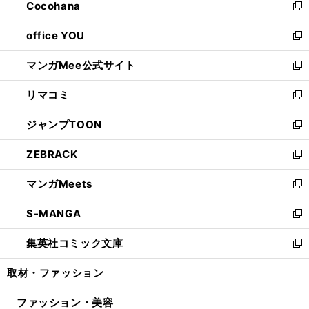
Cocohana
く
で
ド
い
新
開
ウ
ウ
し
office YOU
く
で
ィ
い
新
開
ン
ウ
し
マンガMee公式サイト
く
ド
ィ
い
新
ウ
ン
ウ
し
リマコミ
で
ド
ィ
い
新
開
ウ
ン
ウ
し
ジャンプTOON
く
で
ド
ィ
い
新
開
ウ
ン
ウ
し
ZEBRACK
く
で
ド
ィ
い
新
開
ウ
ン
ウ
し
マンガMeets
く
で
ド
ィ
い
新
開
ウ
ン
ウ
し
S-MANGA
く
で
ド
ィ
い
新
開
ウ
ン
ウ
し
集英社コミック文庫
く
で
ド
ィ
い
新
開
ウ
ン
ウ
し
取材・ファッション
く
で
ド
ィ
い
開
ウ
ン
ウ
ファッション・美容
く
で
ド
ィ