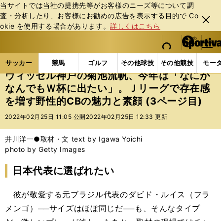
当サイトでは当社の提携先等がお客様のニーズ等について調
査・分析したり、お客様にお勧めの広告を表⽰する⽬的で Co
閉じ
okie を使⽤する場合があります。
詳しくはこちら
る
マイペ
web Sportiva (webスポルティーバ)
検索
メニュ
we
ー
サッカーの記事一覧
Jリーグ他
Jリーグ
ヴィッ
b
ジ
サッカー
競馬
ゴルフ
その他球技
その他競技
モー
ス
ヴィッセル神戸の菊池流帆、今年は「なにが
ポ
なんでもＷ杯に出たい」。Ｊリーグで存在感
ル
を増す野性的CBの魅力と素顔 (3ページ目)
テ
ィ
2022年02月25日 11:05 公開
2022年02月25日 12:33 更新
ー
バ
井川洋一●取材・文 text by Igawa Yoichi
photo by Getty Images
日本代表に選ばれたい
彼が敬愛する元ブラジル代表のダビド・ルイス（フラ
メンゴ）──サイズはほぼ同じだ──も、そんなタイプ