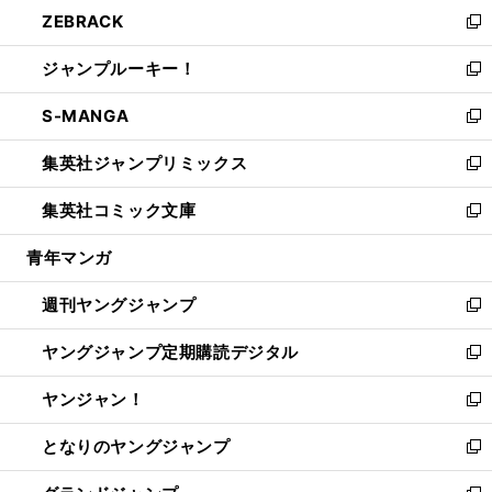
ウ
し
ZEBRACK
く
で
ド
ィ
い
新
開
ウ
ン
ウ
し
ジャンプルーキー！
く
で
ド
ィ
い
新
開
ウ
ン
ウ
し
S-MANGA
く
で
ド
ィ
い
新
開
ウ
ン
ウ
し
集英社ジャンプリミックス
く
で
ド
ィ
い
新
開
ウ
ン
ウ
し
集英社コミック文庫
く
で
ド
ィ
い
新
開
ウ
ン
ウ
し
青年マンガ
く
で
ド
ィ
い
開
ウ
ン
ウ
週刊ヤングジャンプ
く
で
ド
ィ
新
開
ウ
ン
し
ヤングジャンプ定期購読デジタル
く
で
ド
い
新
開
ウ
ウ
し
ヤンジャン！
く
で
ィ
い
新
開
ン
ウ
し
となりのヤングジャンプ
く
ド
ィ
い
新
ウ
ン
ウ
し