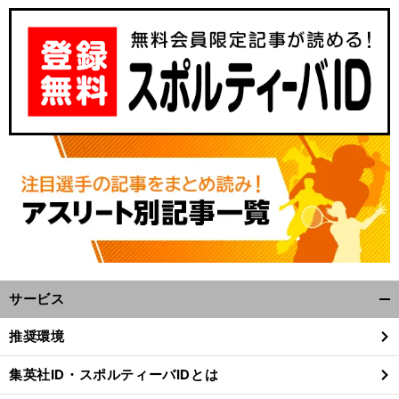
サービス
開
く/
推奨環境
閉
じ
集英社ID・スポルティーバIDとは
る