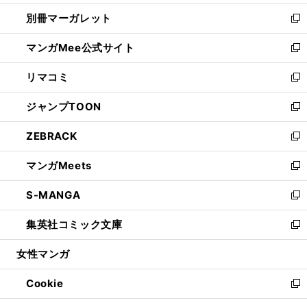
開
ウ
ウ
し
別冊マーガレット
く
で
ィ
い
新
開
ン
ウ
し
マンガMee公式サイト
く
ド
ィ
い
新
ウ
ン
ウ
し
リマコミ
で
ド
ィ
い
新
開
ウ
ン
ウ
し
ジャンプTOON
く
で
ド
ィ
い
新
開
ウ
ン
ウ
し
ZEBRACK
く
で
ド
ィ
い
新
開
ウ
ン
ウ
し
マンガMeets
く
で
ド
ィ
い
新
開
ウ
ン
ウ
し
S-MANGA
く
で
ド
ィ
い
新
開
ウ
ン
ウ
し
集英社コミック文庫
く
で
ド
ィ
い
新
開
ウ
ン
ウ
し
女性マンガ
く
で
ド
ィ
い
開
ウ
ン
ウ
Cookie
く
で
ド
ィ
新
開
ウ
ン
し