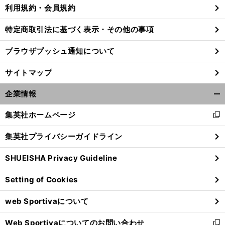
利用規約・会員規約
特定商取引法に基づく表示・その他の事項
ブラウザプッシュ通知について
サイトマップ
企業情報
開
く/
集英社ホームページ
新
閉
し
じ
集英社プライバシーガイドライン
い
る
ウ
SHUEISHA Privacy Guideline
鹿
、
。
ィ
島アントラーズ
完敗でも十分に見えた２つのポジティブ要素
王者相手に課題も露わ
ン
Setting of Cookies
ド
ウ
web Sportivaについて
で
開
Web Sportivaについてのお問い合わせ
く
新