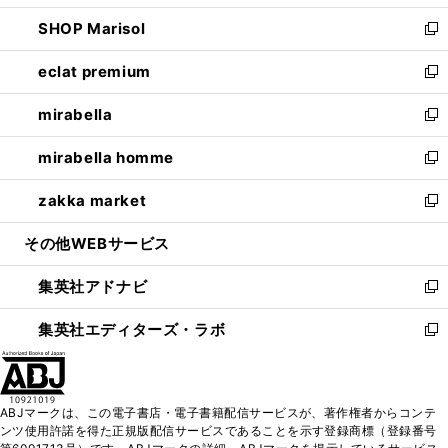
開
ウ
ン
ウ
し
SHOP Marisol
く
で
ド
ィ
い
新
開
ウ
ン
ウ
し
eclat premium
く
で
ド
ィ
い
新
開
ウ
ン
ウ
し
mirabella
く
で
ド
ィ
い
新
開
ウ
ン
ウ
し
mirabella homme
く
で
ド
ィ
い
新
開
ウ
ン
ウ
し
zakka market
く
で
ド
ィ
い
新
開
ウ
ン
ウ
し
その他WEBサービス
く
で
ド
ィ
い
開
ウ
ン
ウ
集英社アドナビ
く
で
ド
ィ
新
開
ウ
ン
し
集英社エディターズ・ラボ
く
で
ド
い
新
開
ウ
ウ
し
く
で
ィ
い
開
ン
ウ
ABJマークは、この電子書店・電子書籍配信サービスが、著作権者からコンテ
く
ド
ィ
ンツ使用許諾を得た正規版配信サービスであることを示す登録商標（登録番号
ウ
ン