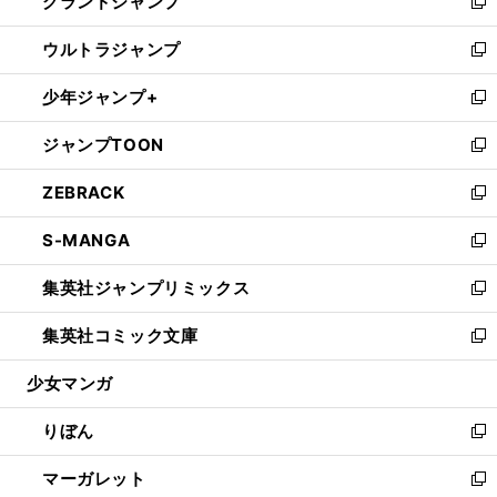
グランドジャンプ
で
ド
ィ
い
新
開
ウ
ン
ウ
し
ウルトラジャンプ
く
で
ド
ィ
い
新
開
ウ
ン
ウ
し
少年ジャンプ+
く
で
ド
ィ
い
新
開
ウ
ン
ウ
し
ジャンプTOON
く
で
ド
ィ
い
新
開
ウ
ン
ウ
し
ZEBRACK
く
で
ド
ィ
い
新
開
ウ
ン
ウ
し
S-MANGA
く
で
ド
ィ
い
新
開
ウ
ン
ウ
し
集英社ジャンプリミックス
く
で
ド
ィ
い
新
開
ウ
ン
ウ
し
集英社コミック文庫
く
で
ド
ィ
い
新
開
ウ
ン
ウ
し
少女マンガ
く
で
ド
ィ
い
開
ウ
ン
ウ
りぼん
く
で
ド
ィ
新
開
ウ
ン
し
マーガレット
く
で
ド
い
新