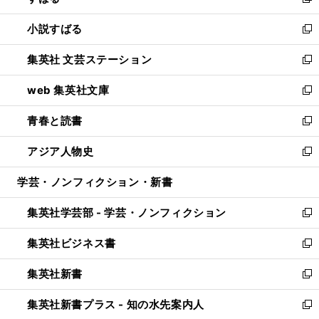
新
開
ウ
し
小説すばる
く
で
い
新
開
ウ
し
集英社 文芸ステーション
く
ィ
い
新
ン
ウ
し
web 集英社文庫
ド
ィ
い
新
ウ
ン
ウ
し
青春と読書
で
ド
ィ
い
新
開
ウ
ン
ウ
し
アジア人物史
く
で
ド
ィ
い
新
開
ウ
ン
ウ
し
学芸・ノンフィクション・新書
く
で
ド
ィ
い
開
ウ
ン
ウ
集英社学芸部 - 学芸・ノンフィクション
く
で
ド
ィ
新
開
ウ
ン
し
集英社ビジネス書
く
で
ド
い
新
開
ウ
ウ
し
集英社新書
く
で
ィ
い
新
開
ン
ウ
し
集英社新書プラス - 知の水先案内人
く
ド
ィ
い
新