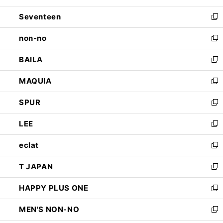
開
ウ
ン
Seventeen
く
で
ド
新
開
ウ
し
non-no
く
で
い
新
開
ウ
し
BAILA
く
ィ
い
新
ン
ウ
し
MAQUIA
ド
ィ
い
新
ウ
ン
ウ
し
SPUR
で
ド
ィ
い
新
開
ウ
ン
ウ
し
LEE
く
で
ド
ィ
い
新
開
ウ
ン
ウ
し
eclat
く
で
ド
ィ
い
新
開
ウ
ン
ウ
し
T JAPAN
く
で
ド
ィ
い
新
開
ウ
ン
ウ
し
HAPPY PLUS ONE
く
で
ド
ィ
い
新
開
ウ
ン
ウ
し
MEN'S NON-NO
く
で
ド
ィ
い
新
開
ウ
ン
ウ
し