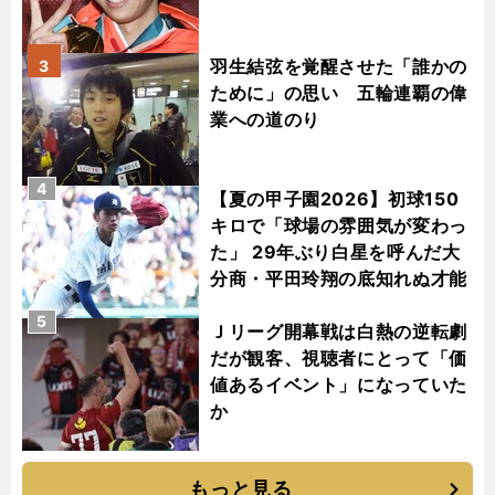
羽生結弦を覚醒させた「誰かの
3
ために」の思い 五輪連覇の偉
業への道のり
4
【夏の甲子園2026】初球150
キロで「球場の雰囲気が変わっ
た」 29年ぶり白星を呼んだ大
分商・平田玲翔の底知れぬ才能
5
Ｊリーグ開幕戦は白熱の逆転劇
だが観客、視聴者にとって「価
値あるイベント」になっていた
か
もっと見る