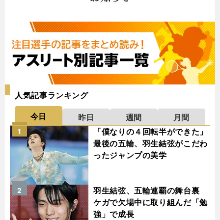
人気記事ランキング
今日
昨日
週間
月間
「僕なりの４回転半ができた」
1
最後の五輪、羽生結弦がこだわ
ったジャンプの美学
羽生結弦、五輪連覇の舞台裏
2
ケガで欠場中に取り組んだ「勉
強」で成長