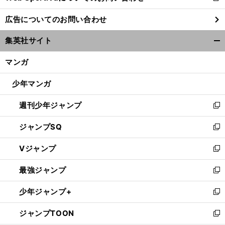
し
広告についてのお問い合わせ
い
ウ
集英社サイト
ィ
開
ン
く/
マンガ
ド
閉
ウ
じ
少年マンガ
で
る
開
週刊少年ジャンプ
く
新
し
ジャンプSQ
い
新
ウ
し
Vジャンプ
ィ
い
新
ン
ウ
し
最強ジャンプ
ド
ィ
い
新
ウ
ン
ウ
し
少年ジャンプ+
で
ド
ィ
い
新
開
ウ
ン
ウ
し
ジャンプTOON
く
で
ド
ィ
い
新
開
ウ
ン