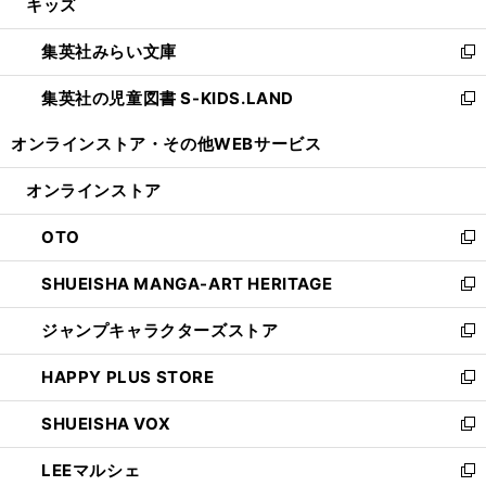
キッズ
く
で
ド
ィ
い
開
ウ
ン
ウ
集英社みらい文庫
く
で
ド
ィ
新
開
ウ
ン
し
集英社の児童図書 S-KIDS.LAND
く
で
ド
い
新
開
ウ
ウ
し
オンラインストア・
その他WEBサービス
く
で
ィ
い
開
ン
ウ
オンラインストア
く
ド
ィ
ウ
ン
OTO
で
ド
新
開
ウ
し
SHUEISHA MANGA-ART HERITAGE
く
で
い
新
開
ウ
し
ジャンプキャラクターズストア
く
ィ
い
新
ン
ウ
し
HAPPY PLUS STORE
ド
ィ
い
新
ウ
ン
ウ
し
SHUEISHA VOX
で
ド
ィ
い
新
開
ウ
ン
ウ
し
LEEマルシェ
く
で
ド
ィ
い
新