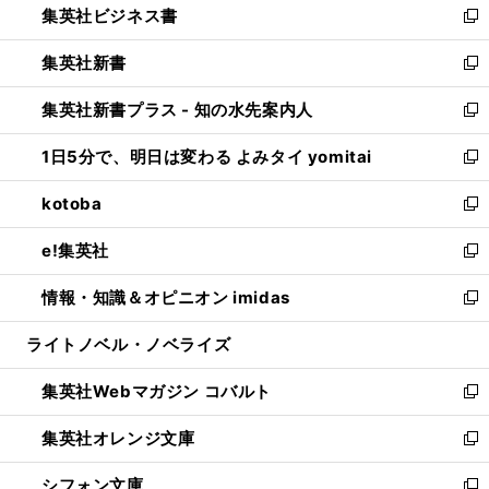
集英社ビジネス書
く
で
ド
い
新
開
ウ
ウ
し
集英社新書
く
で
ィ
い
新
開
ン
ウ
し
集英社新書プラス - 知の水先案内人
く
ド
ィ
い
新
ウ
ン
ウ
し
1日5分で、明日は変わる よみタイ yomitai
で
ド
ィ
い
新
開
ウ
ン
ウ
し
kotoba
く
で
ド
ィ
い
新
開
ウ
ン
ウ
し
e!集英社
く
で
ド
ィ
い
新
開
ウ
ン
ウ
し
情報・知識＆オピニオン imidas
く
で
ド
ィ
い
新
開
ウ
ン
ウ
し
ライトノベル・ノベライズ
く
で
ド
ィ
い
開
ウ
ン
ウ
集英社Webマガジン コバルト
く
で
ド
ィ
新
開
ウ
ン
し
集英社オレンジ文庫
く
で
ド
い
新
開
ウ
ウ
し
シフォン文庫
く
で
ィ
い