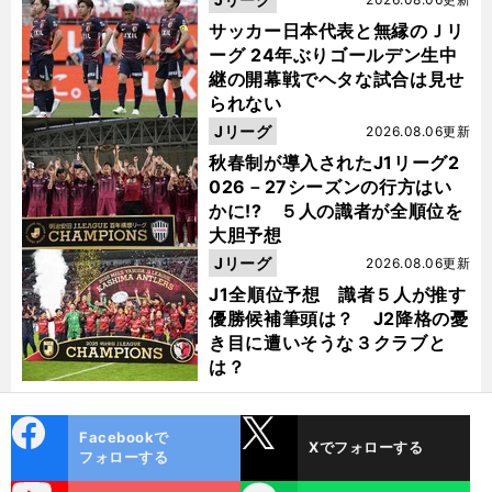
サッカー日本代表と無縁のＪリ
ーグ 24年ぶりゴールデン生中
継の開幕戦でヘタな試合は見せ
られない
Jリーグ
2026.08.06更新
秋春制が導入されたJ1リーグ2
026－27シーズンの行方はい
かに!? ５人の識者が全順位を
大胆予想
Jリーグ
2026.08.06更新
J1全順位予想 識者５人が推す
優勝候補筆頭は？ J2降格の憂
き目に遭いそうな３クラブと
は？
cebo
X
Facebookで
Xでフォローする
ok
フォローする