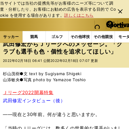
当サイトでは当社の提携先等がお客様のニーズ等について調
査・分析したり、お客様にお勧めの広告を表⽰する⽬的で Co
閉じ
okie を使⽤する場合があります。
詳しくはこちら
る
マイペ
web Sportiva (webスポルティーバ)
検索
メニュ
we
ー
サッカーの記事一覧
Jリーグ他
Jリーグ
武田修
b
ジ
サッカー
競馬
ゴルフ
その他球技
その他競技
モー
ス
武田修宏からＪリーグへのメッセージ。「ク
ポ
ラブも選手も色・個性を追求してほしい」
ル
テ
2022年02月18日 06:41 公開
2022年02月18日 07:07 更新
ィ
ー
杉山茂樹●文 text by Sugiyama Shigeki
バ
山添敏央●写真 photo by Yamazoe Toshio
Ｊリーグ2022開幕特集
武田修宏インタビュー（後）
――現在と30年前。何が違うと思いますか。
「当時のＪリーグには、数多くの世界的な選手がいまし