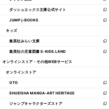
新
開
ン
ウ
し
ダッシュエックス文庫公式サイト
く
ド
ィ
い
新
ウ
ン
ウ
し
JUMP j-BOOKS
で
ド
ィ
い
新
開
ウ
ン
ウ
し
キッズ
く
で
ド
ィ
い
開
ウ
ン
ウ
集英社みらい文庫
く
で
ド
ィ
新
開
ウ
ン
し
集英社の児童図書 S-KIDS.LAND
く
で
ド
い
新
開
ウ
ウ
し
オンラインストア・
その他WEBサービス
く
で
ィ
い
開
ン
ウ
オンラインストア
く
ド
ィ
ウ
ン
OTO
で
ド
新
開
ウ
し
SHUEISHA MANGA-ART HERITAGE
く
で
い
新
開
ウ
し
ジャンプキャラクターズストア
く
ィ
い
新