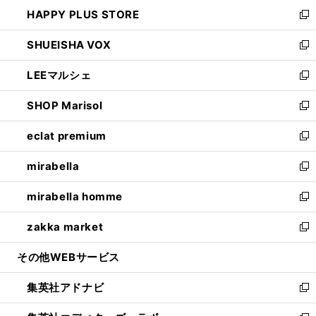
ン
ウ
し
HAPPY PLUS STORE
ド
ィ
い
新
ウ
ン
ウ
し
SHUEISHA VOX
で
ド
ィ
い
新
開
ウ
ン
ウ
し
LEEマルシェ
く
で
ド
ィ
い
新
開
ウ
ン
ウ
し
SHOP Marisol
く
で
ド
ィ
い
新
開
ウ
ン
ウ
し
eclat premium
く
で
ド
ィ
い
新
開
ウ
ン
ウ
し
mirabella
く
で
ド
ィ
い
新
開
ウ
ン
ウ
し
mirabella homme
く
で
ド
ィ
い
新
開
ウ
ン
ウ
し
zakka market
く
で
ド
ィ
い
新
開
ウ
ン
ウ
し
その他WEBサービス
く
で
ド
ィ
い
開
ウ
ン
ウ
集英社アドナビ
く
で
ド
ィ
新
開
ウ
ン
し