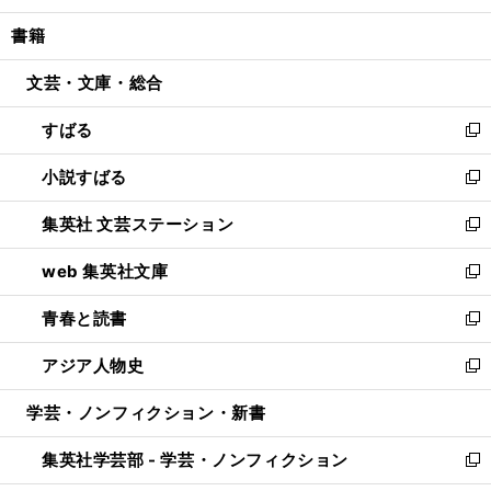
開
ウ
ン
ウ
し
書籍
く
で
ド
ィ
い
開
ウ
ン
ウ
文芸・文庫・総合
く
で
ド
ィ
開
ウ
ン
すばる
く
で
ド
新
開
ウ
し
小説すばる
く
で
い
新
開
ウ
し
集英社 文芸ステーション
く
ィ
い
新
ン
ウ
し
web 集英社文庫
ド
ィ
い
新
ウ
ン
ウ
し
青春と読書
で
ド
ィ
い
新
開
ウ
ン
ウ
し
アジア人物史
く
で
ド
ィ
い
新
開
ウ
ン
ウ
し
学芸・ノンフィクション・新書
く
で
ド
ィ
い
開
ウ
ン
ウ
集英社学芸部 - 学芸・ノンフィクション
く
で
ド
ィ
新
開
ウ
ン
し