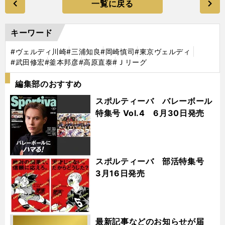
一覧に戻る
キーワード
#ヴェルディ川崎
#三浦知良
#岡崎慎司
#東京ヴェルディ
#武田修宏
#釜本邦彦
#高原直泰
#Ｊリーグ
編集部のおすすめ
スポルティーバ バレーボール
特集号 Vol.4 6月30日発売
スポルティーバ 部活特集号
3月16日発売
最新記事などのお知らせが届