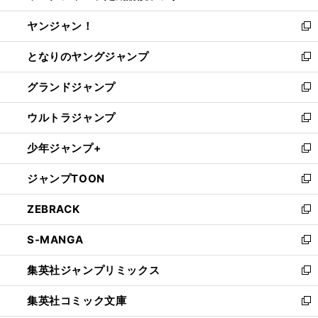
開
ウ
ウ
し
ヤンジャン！
く
で
ィ
い
新
開
ン
ウ
し
となりのヤングジャンプ
く
ド
ィ
い
新
ウ
ン
ウ
し
グランドジャンプ
で
ド
ィ
い
新
開
ウ
ン
ウ
し
ウルトラジャンプ
く
で
ド
ィ
い
新
開
ウ
ン
ウ
し
少年ジャンプ+
く
で
ド
ィ
い
新
開
ウ
ン
ウ
し
ジャンプTOON
く
で
ド
ィ
い
新
開
ウ
ン
ウ
し
ZEBRACK
く
で
ド
ィ
い
新
開
ウ
ン
ウ
し
S-MANGA
く
で
ド
ィ
い
新
開
ウ
ン
ウ
し
集英社ジャンプリミックス
く
で
ド
ィ
い
新
開
ウ
ン
ウ
し
集英社コミック文庫
く
で
ド
ィ
い
新
開
ウ
ン
ウ