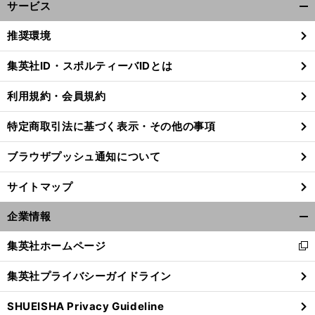
サービス
開
く/
推奨環境
閉
じ
集英社ID・スポルティーバIDとは
る
利用規約・会員規約
特定商取引法に基づく表示・その他の事項
ブラウザプッシュ通知について
サイトマップ
企業情報
開
く/
集英社ホームページ
新
閉
し
じ
集英社プライバシーガイドライン
い
る
ウ
SHUEISHA Privacy Guideline
ィ