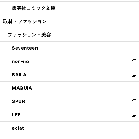
開
ウ
ン
ウ
し
集英社コミック文庫
く
で
ド
ィ
い
新
開
ウ
ン
ウ
し
取材・ファッション
く
で
ド
ィ
い
開
ウ
ン
ウ
ファッション・美容
く
で
ド
ィ
開
ウ
ン
Seventeen
く
で
ド
新
開
ウ
し
non-no
く
で
い
新
開
ウ
し
BAILA
く
ィ
い
新
ン
ウ
し
MAQUIA
ド
ィ
い
新
ウ
ン
ウ
し
SPUR
で
ド
ィ
い
新
開
ウ
ン
ウ
し
LEE
く
で
ド
ィ
い
新
開
ウ
ン
ウ
し
eclat
く
で
ド
ィ
い
新
開
ウ
ン
ウ
し