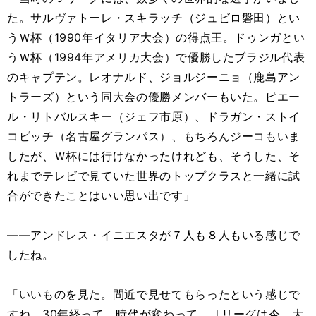
た。サルヴァトーレ・スキラッチ（ジュビロ磐田）とい
うＷ杯（1990年イタリア大会）の得点王。ドゥンガとい
うＷ杯（1994年アメリカ大会）で優勝したブラジル代表
のキャプテン。レオナルド、ジョルジーニョ（鹿島アン
トラーズ）という同大会の優勝メンバーもいた。ピエー
ル・リトバルスキー（ジェフ市原）、ドラガン・ストイ
コビッチ（名古屋グランパス）、もちろんジーコもいま
したが、Ｗ杯には行けなかったけれども、そうした、そ
れまでテレビで見ていた世界のトップクラスと一緒に試
合ができたことはいい思い出です」
――アンドレス・イニエスタが７人も８人もいる感じで
したね。
「いいものを見た。間近で見せてもらったという感じで
すね。30年経って、時代が変わって、Ｊリーグは今、大