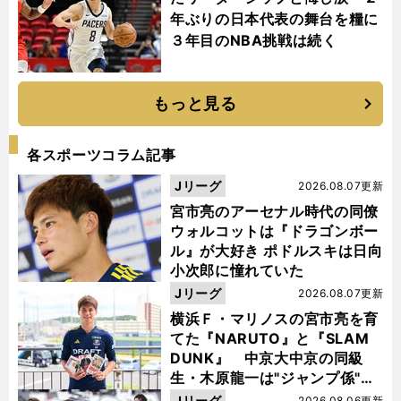
年ぶりの日本代表の舞台を糧に
３年目のNBA挑戦は続く
もっと見る
各スポーツコラム記事
Jリーグ
2026.08.07更新
宮市亮のアーセナル時代の同僚
ウォルコットは『ドラゴンボー
ル』が大好き ポドルスキは日向
小次郎に憧れていた
Jリーグ
2026.08.07更新
横浜Ｆ・マリノスの宮市亮を育
てた『NARUTO』と『SLAM
DUNK』 中京大中京の同級
生・木原龍一は"ジャンプ係"だ
った
Jリーグ
2026.08.06更新