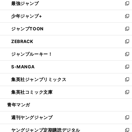
最強ジャンプ
ド
ィ
い
新
ウ
ン
ウ
し
少年ジャンプ+
で
ド
ィ
い
新
開
ウ
ン
ウ
し
ジャンプTOON
く
で
ド
ィ
い
新
開
ウ
ン
ウ
し
ZEBRACK
く
で
ド
ィ
い
新
開
ウ
ン
ウ
し
ジャンプルーキー！
く
で
ド
ィ
い
新
開
ウ
ン
ウ
し
S-MANGA
く
で
ド
ィ
い
新
開
ウ
ン
ウ
し
集英社ジャンプリミックス
く
で
ド
ィ
い
新
開
ウ
ン
ウ
し
集英社コミック文庫
く
で
ド
ィ
い
新
開
ウ
ン
ウ
し
青年マンガ
く
で
ド
ィ
い
開
ウ
ン
ウ
週刊ヤングジャンプ
く
で
ド
ィ
新
開
ウ
ン
し
ヤングジャンプ定期購読デジタル
く
で
ド
い
新