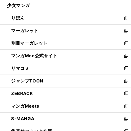
し
少女マンガ
く
で
ド
ィ
い
開
ウ
ン
ウ
りぼん
く
で
ド
ィ
新
開
ウ
ン
し
マーガレット
く
で
ド
い
新
開
ウ
ウ
し
別冊マーガレット
く
で
ィ
い
新
開
ン
ウ
し
マンガMee公式サイト
く
ド
ィ
い
新
ウ
ン
ウ
し
リマコミ
で
ド
ィ
い
新
開
ウ
ン
ウ
し
ジャンプTOON
く
で
ド
ィ
い
新
開
ウ
ン
ウ
し
ZEBRACK
く
で
ド
ィ
い
新
開
ウ
ン
ウ
し
マンガMeets
く
で
ド
ィ
い
新
開
ウ
ン
ウ
し
S-MANGA
く
で
ド
ィ
い
新
開
ウ
ン
ウ
し
く