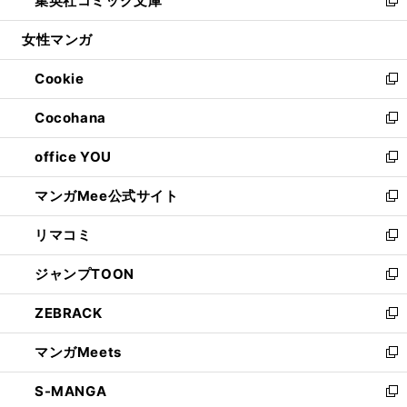
集英社コミック文庫
で
ド
ィ
い
新
開
ウ
ン
ウ
し
女性マンガ
く
で
ド
ィ
い
開
ウ
ン
ウ
Cookie
く
で
ド
ィ
新
開
ウ
ン
し
Cocohana
く
で
ド
い
新
開
ウ
ウ
し
office YOU
く
で
ィ
い
新
開
ン
ウ
し
マンガMee公式サイト
く
ド
ィ
い
新
ウ
ン
ウ
し
リマコミ
で
ド
ィ
い
新
開
ウ
ン
ウ
し
ジャンプTOON
く
で
ド
ィ
い
新
開
ウ
ン
ウ
し
ZEBRACK
く
で
ド
ィ
い
新
開
ウ
ン
ウ
し
マンガMeets
く
で
ド
ィ
い
新
開
ウ
ン
ウ
し
S-MANGA
く
で
ド
ィ
い
新