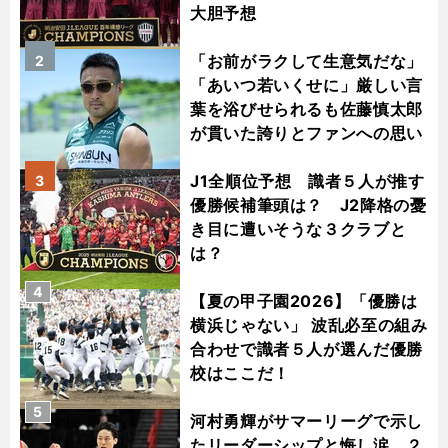
大胆予想
「お前がラクして生意気だな」
2
「あいつ若いくせに」厳しい言
葉を浴びせられるも佐藤慎太郎
が貫いた誇りとファンへの思い
J1全順位予想 識者５人が推す
3
優勝候補筆頭は？ J2降格の憂
き目に遭いそうな３クラブと
は？
4
【夏の甲子園2026】「優勝は
横浜じゃない」 波乱必至の組み
合わせで識者５人が選んだ優勝
校はここだ！
5
河村勇輝がサマーリーグで示し
たリーダーシップと悔し涙 ２