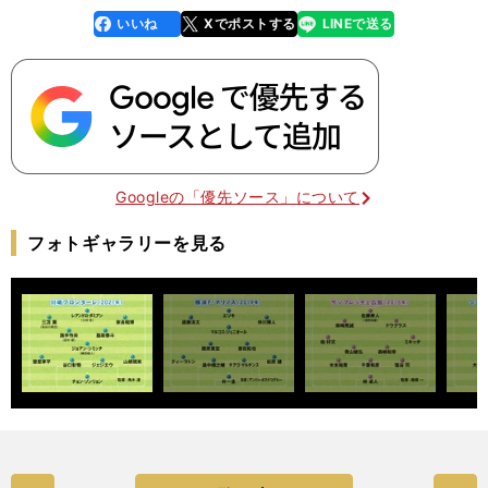
いいね
Xでポストする
LINEで送る
line
faceboo
x
k
Googleの「優先ソース」について
フォトギャラリーを見る