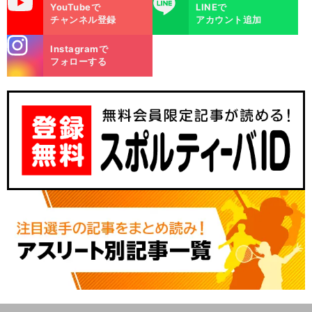
uTube
LINE
YouTubeで
LINEで
チャンネル登録
アカウント追加
stagra
Instagramで
m
フォローする
。
言
前
へ
30