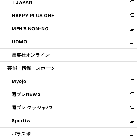
T JAPAN
く
で
ド
ィ
い
新
開
ウ
ン
ウ
し
HAPPY PLUS ONE
く
で
ド
ィ
い
新
開
ウ
ン
ウ
し
MEN'S NON-NO
く
で
ド
ィ
い
新
開
ウ
ン
ウ
し
UOMO
く
で
ド
ィ
い
新
開
ウ
ン
ウ
し
集英社オンライン
く
で
ド
ィ
い
新
開
ウ
ン
ウ
し
芸能・情報・スポーツ
く
で
ド
ィ
い
開
ウ
ン
ウ
Myojo
く
で
ド
ィ
新
開
ウ
ン
し
週プレNEWS
く
で
ド
い
新
開
ウ
ウ
し
週プレ グラジャパ!
く
で
ィ
い
新
開
ン
ウ
し
Sportiva
く
ド
ィ
い
新
ウ
ン
ウ
し
パラスポ
で
ド
ィ
い
新