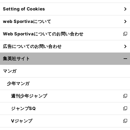
ン
Setting of Cookies
ド
ウ
web Sportivaについて
で
開
Web Sportivaについてのお問い合わせ
く
新
し
広告についてのお問い合わせ
い
ウ
集英社サイト
ィ
開
ン
く/
マンガ
ド
閉
ウ
じ
少年マンガ
で
る
開
週刊少年ジャンプ
く
新
し
ジャンプSQ
い
新
ウ
し
Vジャンプ
ィ
い
新
ン
ウ
し