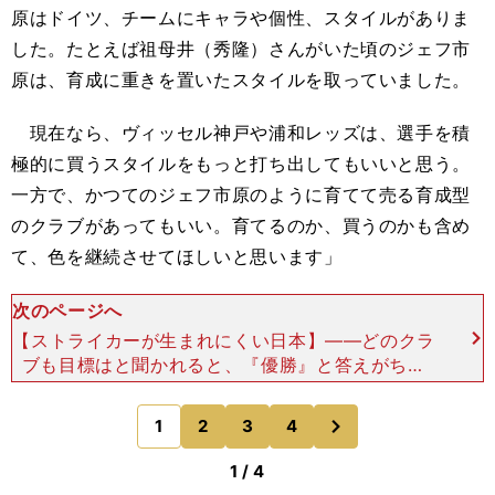
原はドイツ、チームにキャラや個性、スタイルがありま
した。たとえば祖母井（秀隆）さんがいた頃のジェフ市
原は、育成に重きを置いたスタイルを取っていました。
現在なら、ヴィッセル神戸や浦和レッズは、選手を積
極的に買うスタイルをもっと打ち出してもいいと思う。
一方で、かつてのジェフ市原のように育てて売る育成型
のクラブがあってもいい。育てるのか、買うのかも含め
て、色を継続させてほしいと思います」
次のページへ
【ストライカーが生まれにくい日本】――どのクラ
ブも目標はと聞かれると、『優勝』と答えがちで
す。J1で優勝できるクラブは実際、限られているに
もかかわらず。「現場の指導者は優勝できないこと
次
1
2
3
4
のページへ
はわかっていま
1 / 4