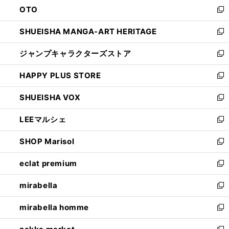
OTO
で
ド
新
開
ウ
し
SHUEISHA MANGA-ART HERITAGE
く
で
い
新
開
ウ
し
ジャンプキャラクターズストア
く
ィ
い
新
ン
ウ
し
HAPPY PLUS STORE
ド
ィ
い
新
ウ
ン
ウ
し
SHUEISHA VOX
で
ド
ィ
い
新
開
ウ
ン
ウ
し
LEEマルシェ
く
で
ド
ィ
い
新
開
ウ
ン
ウ
し
SHOP Marisol
く
で
ド
ィ
い
新
開
ウ
ン
ウ
し
eclat premium
く
で
ド
ィ
い
新
開
ウ
ン
ウ
し
mirabella
く
で
ド
ィ
い
新
開
ウ
ン
ウ
し
mirabella homme
く
で
ド
ィ
い
新
開
ウ
ン
ウ
し
く