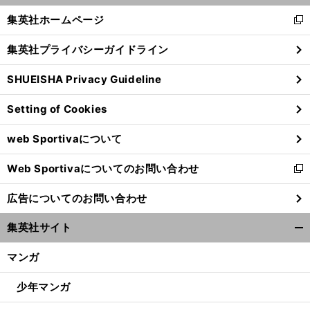
く/
集英社ホームページ
新
閉
し
じ
集英社プライバシーガイドライン
い
る
ウ
SHUEISHA Privacy Guideline
ィ
ン
Setting of Cookies
ド
ウ
web Sportivaについて
で
開
Web Sportivaについてのお問い合わせ
く
新
し
広告についてのお問い合わせ
い
ウ
集英社サイト
ィ
開
ン
く/
マンガ
ド
閉
ウ
じ
少年マンガ
で
る
開