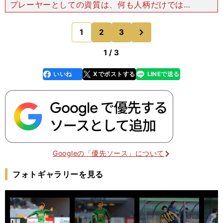
プレーヤーとしての資質は、何も人柄だけではな
い。 サイドでチームを助けるプレーの質は、Ｊリ
ーグでも屈指だろう。ピンポイントクロスの精度は
次
1
2
3
のページへ
ナンバー１で、
1 / 3
いいね
Xでポストする
LINEで送る
line
faceboo
x
k
Googleの「優先ソース」について
フォトギャラリーを見る