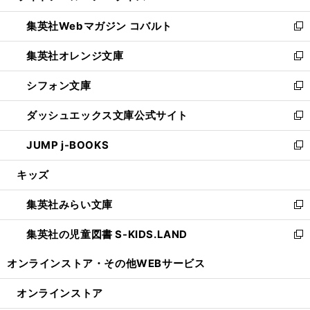
開
ウ
ン
ウ
集英社Webマガジン コバルト
く
で
ド
ィ
新
開
ウ
ン
し
集英社オレンジ文庫
く
で
ド
い
新
開
ウ
ウ
し
シフォン文庫
く
で
ィ
い
新
開
ン
ウ
し
ダッシュエックス文庫公式サイト
く
ド
ィ
い
新
ウ
ン
ウ
し
JUMP j-BOOKS
で
ド
ィ
い
新
開
ウ
ン
ウ
し
キッズ
く
で
ド
ィ
い
開
ウ
ン
ウ
集英社みらい文庫
く
で
ド
ィ
新
開
ウ
ン
し
集英社の児童図書 S-KIDS.LAND
く
で
ド
い
新
開
ウ
ウ
し
オンラインストア・
その他WEBサービス
く
で
ィ
い
開
ン
ウ
オンラインストア
く
ド
ィ
ウ
ン