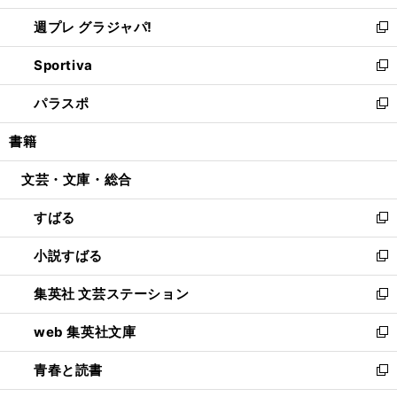
開
ウ
ウ
し
週プレ グラジャパ!
く
で
ィ
い
新
開
ン
ウ
し
Sportiva
く
ド
ィ
い
新
ウ
ン
ウ
し
パラスポ
で
ド
ィ
い
新
開
ウ
ン
ウ
し
書籍
く
で
ド
ィ
い
開
ウ
ン
ウ
文芸・文庫・総合
く
で
ド
ィ
開
ウ
ン
すばる
く
で
ド
新
開
ウ
し
小説すばる
く
で
い
新
開
ウ
し
集英社 文芸ステーション
く
ィ
い
新
ン
ウ
し
web 集英社文庫
ド
ィ
い
新
ウ
ン
ウ
し
青春と読書
で
ド
ィ
い
新
開
ウ
ン
ウ
し