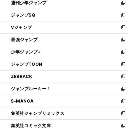
週刊少年ジャンプ
く
新
し
ジャンプSQ
い
新
ウ
し
Vジャンプ
ィ
い
新
ン
ウ
し
最強ジャンプ
ド
ィ
い
新
ウ
ン
ウ
し
少年ジャンプ+
で
ド
ィ
い
新
開
ウ
ン
ウ
し
ジャンプTOON
く
で
ド
ィ
い
新
開
ウ
ン
ウ
し
ZEBRACK
く
で
ド
ィ
い
新
開
ウ
ン
ウ
し
ジャンプルーキー！
く
で
ド
ィ
い
新
開
ウ
ン
ウ
し
S-MANGA
く
で
ド
ィ
い
新
開
ウ
ン
ウ
し
集英社ジャンプリミックス
く
で
ド
ィ
い
新
開
ウ
ン
ウ
し
集英社コミック文庫
く
で
ド
ィ
い
新