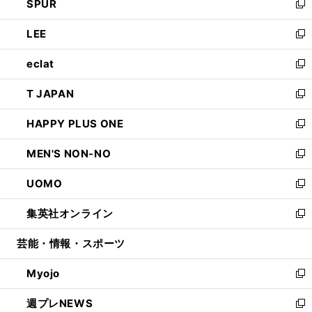
SPUR
で
ド
ィ
い
新
開
ウ
ン
ウ
し
LEE
く
で
ド
ィ
い
新
開
ウ
ン
ウ
し
eclat
く
で
ド
ィ
い
新
開
ウ
ン
ウ
し
T JAPAN
く
で
ド
ィ
い
新
開
ウ
ン
ウ
し
HAPPY PLUS ONE
く
で
ド
ィ
い
新
開
ウ
ン
ウ
し
MEN'S NON-NO
く
で
ド
ィ
い
新
開
ウ
ン
ウ
し
UOMO
く
で
ド
ィ
い
新
開
ウ
ン
ウ
し
集英社オンライン
く
で
ド
ィ
い
新
開
ウ
ン
ウ
し
芸能・情報・スポーツ
く
で
ド
ィ
い
開
ウ
ン
ウ
Myojo
く
で
ド
ィ
新
開
ウ
ン
し
週プレNEWS
く
で
ド
い
新