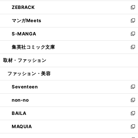
開
ウ
ン
ウ
し
ZEBRACK
く
で
ド
ィ
い
新
開
ウ
ン
ウ
し
マンガMeets
く
で
ド
ィ
い
新
開
ウ
ン
ウ
し
S-MANGA
く
で
ド
ィ
い
新
開
ウ
ン
ウ
し
集英社コミック文庫
く
で
ド
ィ
い
新
開
ウ
ン
ウ
し
取材・ファッション
く
で
ド
ィ
い
開
ウ
ン
ウ
ファッション・美容
く
で
ド
ィ
開
ウ
ン
Seventeen
く
で
ド
新
開
ウ
し
non-no
く
で
い
新
開
ウ
し
BAILA
く
ィ
い
新
ン
ウ
し
MAQUIA
ド
ィ
い
新
ウ
ン
ウ
し