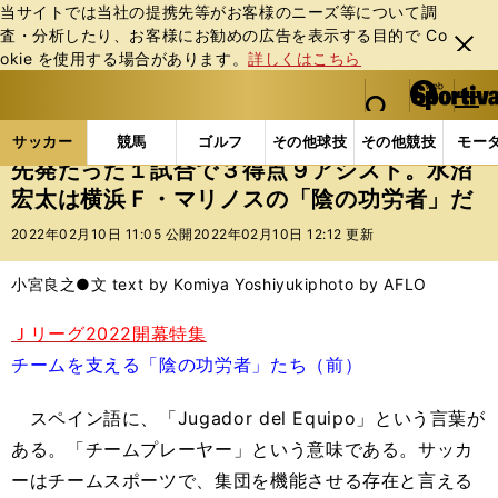
当サイトでは当社の提携先等がお客様のニーズ等について調
査・分析したり、お客様にお勧めの広告を表⽰する⽬的で Co
閉じ
okie を使⽤する場合があります。
詳しくはこちら
る
マイペ
web Sportiva (webスポルティーバ)
検索
メニュ
we
ー
サッカーの記事一覧
Jリーグ他
Jリーグ
先発た
b
ジ
サッカー
競馬
ゴルフ
その他球技
その他競技
モー
ス
先発たった１試合で３得点９アシスト。水沼
ポ
宏太は横浜Ｆ・マリノスの「陰の功労者」だ
ル
テ
2022年02月10日 11:05 公開
2022年02月10日 12:12 更新
ィ
ー
小宮良之●文 text by Komiya Yoshiyuki
photo by AFLO
バ
Ｊリーグ2022開幕特集
チームを支える「陰の功労者」たち（前）
スペイン語に、「Jugador del Equipo」という言葉が
ある。「チームプレーヤー」という意味である。サッカ
ーはチームスポーツで、集団を機能させる存在と言える