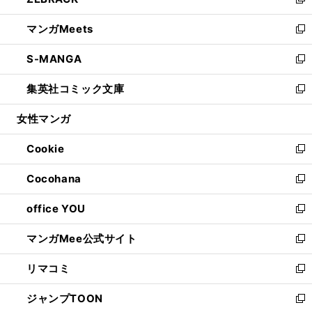
ィ
い
新
開
ウ
ン
ウ
し
マンガMeets
く
で
ド
ィ
い
新
開
ウ
ン
ウ
し
S-MANGA
く
で
ド
ィ
い
新
開
ウ
ン
ウ
し
集英社コミック文庫
く
で
ド
ィ
い
新
開
ウ
ン
ウ
し
女性マンガ
く
で
ド
ィ
い
開
ウ
ン
ウ
Cookie
く
で
ド
ィ
新
開
ウ
ン
し
Cocohana
く
で
ド
い
新
開
ウ
ウ
し
office YOU
く
で
ィ
い
新
開
ン
ウ
し
マンガMee公式サイト
く
ド
ィ
い
新
ウ
ン
ウ
し
リマコミ
で
ド
ィ
い
新
開
ウ
ン
ウ
し
ジャンプTOON
く
で
ド
ィ
い
新