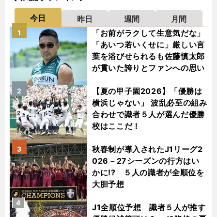
今日
昨日
週間
月間
「お前がラクして生意気だな」
1
「あいつ若いくせに」厳しい言
葉を浴びせられるも佐藤慎太郎
が貫いた誇りとファンへの思い
【夏の甲子園2026】「優勝は
2
横浜じゃない」 波乱必至の組み
合わせで識者５人が選んだ優勝
校はここだ！
秋春制が導入されたJ1リーグ2
3
026－27シーズンの行方はい
かに!? ５人の識者が全順位を
大胆予想
4
J1全順位予想 識者５人が推す