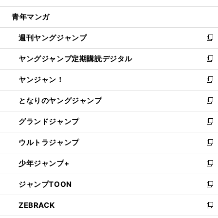
開
ウ
ン
ウ
し
青年マンガ
く
で
ド
ィ
い
開
ウ
ン
ウ
週刊ヤングジャンプ
く
で
ド
ィ
新
開
ウ
ン
し
ヤングジャンプ定期購読デジタル
く
で
ド
い
新
開
ウ
ウ
し
ヤンジャン！
く
で
ィ
い
新
開
ン
ウ
し
となりのヤングジャンプ
く
ド
ィ
い
新
ウ
ン
ウ
し
グランドジャンプ
で
ド
ィ
い
新
開
ウ
ン
ウ
し
ウルトラジャンプ
く
で
ド
ィ
い
新
開
ウ
ン
ウ
し
少年ジャンプ+
く
で
ド
ィ
い
新
開
ウ
ン
ウ
し
ジャンプTOON
く
で
ド
ィ
い
新
開
ウ
ン
ウ
し
ZEBRACK
く
で
ド
ィ
い
新
開
ウ
ン
ウ
し