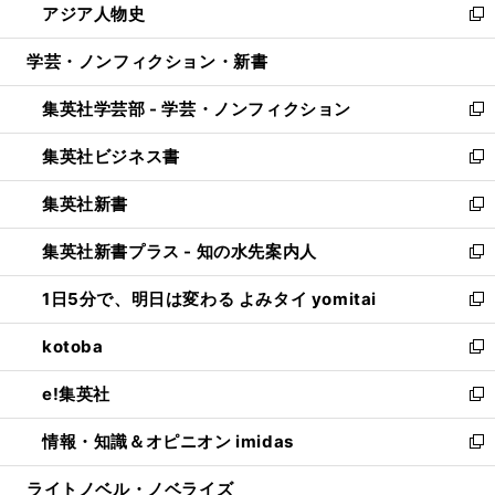
アジア人物史
く
で
ド
ィ
い
新
開
ウ
ン
ウ
し
学芸・ノンフィクション・新書
く
で
ド
ィ
い
開
ウ
ン
ウ
集英社学芸部 - 学芸・ノンフィクション
く
で
ド
ィ
新
開
ウ
ン
し
集英社ビジネス書
く
で
ド
い
新
開
ウ
ウ
し
集英社新書
く
で
ィ
い
新
開
ン
ウ
し
集英社新書プラス - 知の水先案内人
く
ド
ィ
い
新
ウ
ン
ウ
し
1日5分で、明日は変わる よみタイ yomitai
で
ド
ィ
い
新
開
ウ
ン
ウ
し
kotoba
く
で
ド
ィ
い
新
開
ウ
ン
ウ
し
e!集英社
く
で
ド
ィ
い
新
開
ウ
ン
ウ
し
情報・知識＆オピニオン imidas
く
で
ド
ィ
い
新
開
ウ
ン
ウ
し
ライトノベル・ノベライズ
く
で
ド
ィ
い