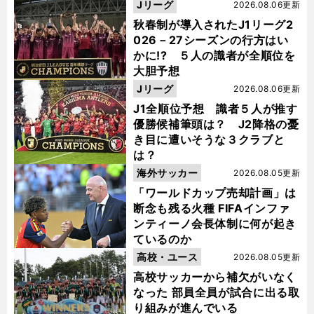
Jリーグ
2026.08.06更新
秋春制が導入されたJ1リーグ2
026－27シーズンの行方はい
かに!? ５人の識者が全順位を
大胆予想
Jリーグ
2026.08.06更新
J1全順位予想 識者５人が推す
優勝候補筆頭は？ J2降格の憂
き目に遭いそうな３クラブと
は？
海外サッカー
2026.08.05更新
「ワールドカップ売却計画」は
断念も残る火種 FIFAインファ
ンティーノ会長体制に何が起き
ているのか
高校・ユース
2026.08.05更新
高校サッカーから補欠がいなく
なった 部員全員が試合に出る取
り組みが進んでいる