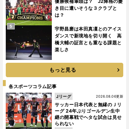
優勝候補筆頭は？ J2降格の憂
き目に遭いそうな３クラブと
は？
5
宇野昌磨は本田真凜とのアイス
ダンスで新境地を切り開く 高
橋大輔の証言とも重なる課題と
楽しさ
もっと見る
各スポーツコラム記事
Jリーグ
2026.08.06更新
サッカー日本代表と無縁のＪリ
ーグ 24年ぶりゴールデン生中
継の開幕戦でヘタな試合は見せ
られない