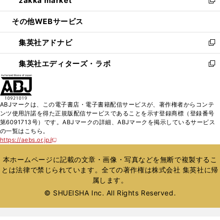
zakka market
で
ド
ィ
い
新
開
ウ
ン
ウ
し
その他WEBサービス
く
で
ド
ィ
い
開
ウ
ン
ウ
集英社アドナビ
く
で
ド
ィ
新
開
ウ
ン
し
集英社エディターズ・ラボ
く
で
ド
い
新
開
ウ
ウ
し
く
で
ィ
い
開
ン
ウ
ABJマークは、この電子書店・電子書籍配信サービスが、著作権者からコンテ
く
ド
ィ
ンツ使用許諾を得た正規版配信サービスであることを示す登録商標（登録番号
ウ
ン
第6091713号）です。ABJマークの詳細、ABJマークを掲示しているサービス
で
ド
の一覧はこちら。
開
ウ
https://aebs.or.jp/
新
く
で
し
い
開
本ホームページに記載の文章・画像・写真などを無断で複製するこ
ウ
く
とは法律で禁じられています。全ての著作権は株式会社 集英社に帰
ィ
属します。
ン
ド
© SHUEISHA Inc. All Rights Reserved.
ウ
で
開
く