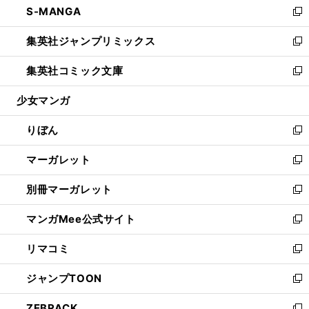
S-MANGA
く
で
ド
ィ
い
新
開
ウ
ン
ウ
し
集英社ジャンプリミックス
く
で
ド
ィ
い
新
開
ウ
ン
ウ
し
集英社コミック文庫
く
で
ド
ィ
い
新
開
ウ
ン
ウ
し
少女マンガ
く
で
ド
ィ
い
開
ウ
ン
ウ
りぼん
く
で
ド
ィ
新
開
ウ
ン
し
マーガレット
く
で
ド
い
新
開
ウ
ウ
し
別冊マーガレット
く
で
ィ
い
新
開
ン
ウ
し
マンガMee公式サイト
く
ド
ィ
い
新
ウ
ン
ウ
し
リマコミ
で
ド
ィ
い
新
開
ウ
ン
ウ
し
ジャンプTOON
く
で
ド
ィ
い
新
開
ウ
ン
ウ
し
ZEBRACK
く
で
ド