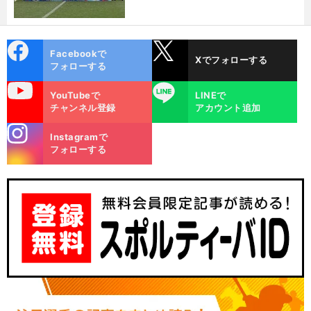
cebo
X
Facebookで
Xでフォローする
ok
フォローする
uTube
LINE
YouTubeで
LINEで
チャンネル登録
アカウント追加
stagra
Instagramで
m
フォローする
。
前