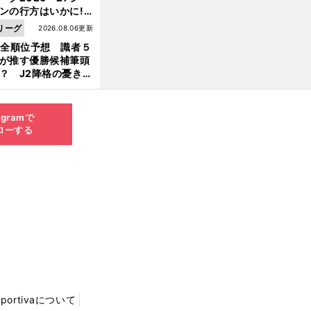
ンの行方はいかに!?
５人の識者が全順位
リーグ
2026.08.06更新
大胆予想
1全順位予想 識者５
が推す優勝候補筆頭
？ J2降格の憂き目
遭いそうな３クラブ
は？
agramで
ローする
Sportivaについて