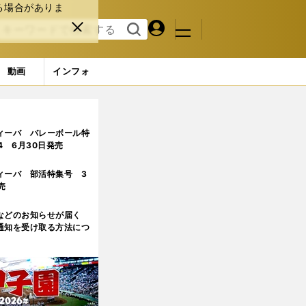
る場合がありま
マイペ
閉じ
検索
メニュ
ー
る
す
ジ
る
動画
インフォ
通点が多い
3ページ目
ィーバ バレーボール特
.4 6月30日発売
ィーバ 部活特集号 3
売
などのお知らせが届く
通知を受け取る方法につ