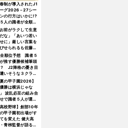
春制が導入されたJ1
ーグ2026－27シー
ンの行方はいかに!?
５人の識者が全順位
大胆予想
お前がラクして生意
だな」「あいつ若い
せに」厳しい言葉を
びせられるも佐藤慎
郎が貫いた誇りとフ
1全順位予想 識者５
ンへの思い
が推す優勝候補筆頭
？ J2降格の憂き目
遭いそうな３クラブ
は？
夏の甲子園2026】
優勝は横浜じゃな
」 波乱必至の組み合
せで識者５人が選ん
優勝校はここだ！
高校野球】創部10年
の甲子園初出場がす
てを変えた 健大高
・青栁監督が語る