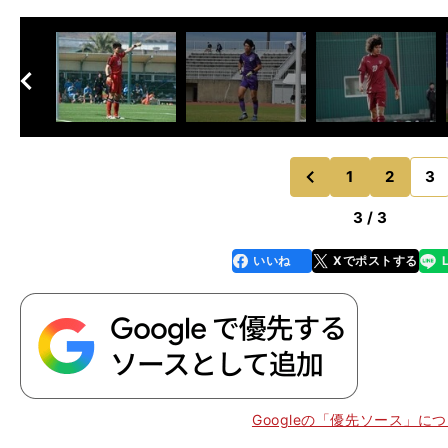
へ
次
1
2
3
のページへ
前
3 / 3
いいね
Xでポストする
line
faceboo
x
k
Googleの「優先ソース」に