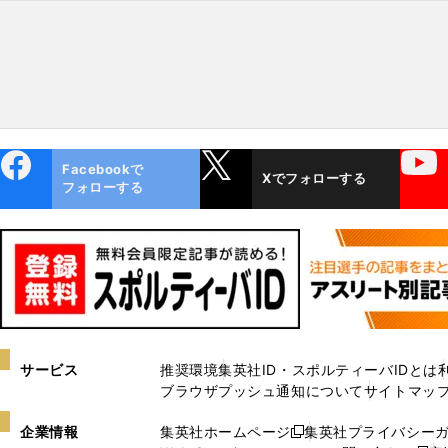
ebo
X
YouTube
Facebookで
Xでフォローする
ok
フォローする
サービス
推奨環境
集英社ID・スポルティーバIDとは
ブラウザプッシュ通知について
サイトマッ
企業情報
集英社ホームページ
集英社プライバシー
新