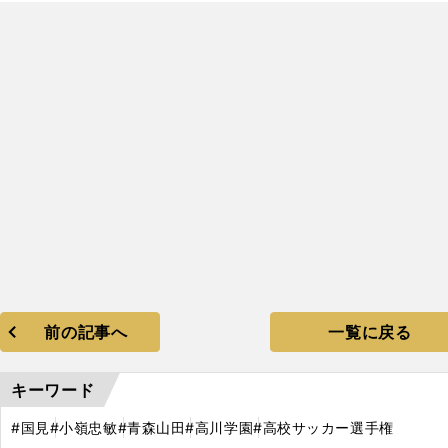
前の記事へ
一覧に戻る
キーワード
#国見
#小嶺忠敏
#青森山田
#高川学園
#高校サッカー選手権