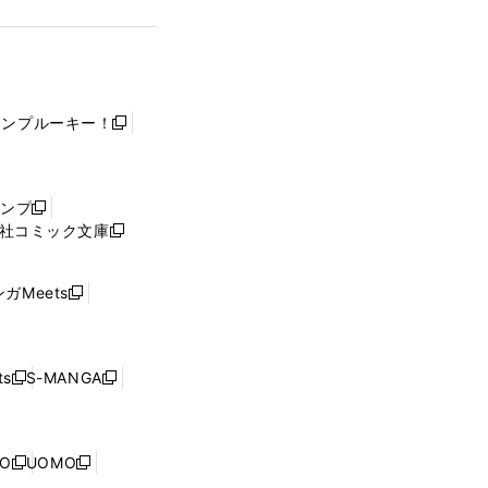
ャンプルーキー！
新
し
い
ウ
ャンプ
新
ィ
社コミック文庫
し
新
ン
い
し
ド
ウ
い
ウ
ガMeets
新
ィ
ウ
で
し
ン
ィ
開
い
ド
ン
く
ウ
ウ
ド
s
S-MANGA
新
新
ィ
で
ウ
し
し
ン
開
で
い
い
ド
く
開
ウ
ウ
ウ
NO
UOMO
く
新
新
ィ
ィ
で