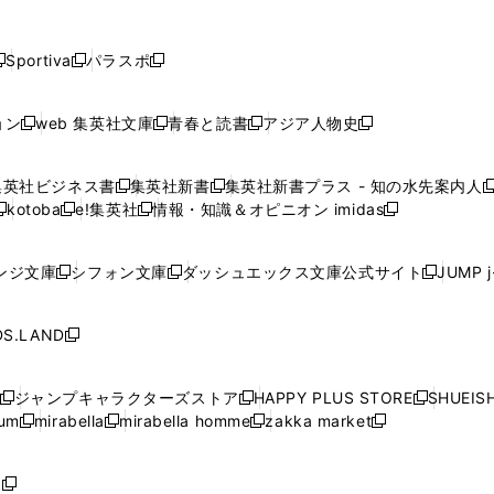
し
し
し
し
し
ン
ン
ン
ン
開
開
開
開
開
い
い
い
い
い
ド
ド
ド
ド
く
く
く
く
く
ウ
ウ
ウ
ウ
ウ
ウ
ウ
ウ
ウ
Sportiva
パラスポ
新
新
ィ
ィ
ィ
ィ
ィ
で
で
で
で
し
し
し
ン
ン
ン
ン
ン
開
開
開
開
い
い
い
ド
ド
ド
ド
ド
ョン
web 集英社文庫
青春と読書
アジア人物史
く
く
く
く
新
新
新
新
ウ
ウ
ウ
ウ
ウ
ウ
ウ
ウ
し
し
し
し
ィ
ィ
ィ
で
で
で
で
で
い
い
い
い
ン
ン
ン
集英社ビジネス書
集英社新書
集英社新書プラス - 知の水先案内人
開
開
開
開
開
新
新
新
ウ
ウ
ウ
ウ
ド
ド
ド
kotoba
e!集英社
情報・知識＆オピニオン imidas
く
く
く
く
く
新
し
新
し
新
ィ
ィ
ィ
ィ
ウ
ウ
ウ
し
し
い
し
い
し
ン
ン
ン
ン
で
で
で
い
い
ウ
い
ウ
い
ド
ド
ド
ド
ンジ文庫
シフォン文庫
ダッシュエックス文庫公式サイト
JUMP 
開
開
開
新
新
新
ウ
ウ
ィ
ウ
ィ
ウ
ウ
ウ
ウ
ウ
く
く
く
し
し
し
ィ
ィ
ン
ィ
ン
ィ
で
で
で
で
い
い
い
ン
ン
ド
ン
ド
ン
S.LAND
開
開
開
開
新
ウ
ウ
ウ
ド
ド
ウ
ド
ウ
ド
く
く
く
く
し
ィ
ィ
ィ
ウ
ウ
で
ウ
で
ウ
い
ン
ン
ン
ジャンプキャラクターズストア
HAPPY PLUS STORE
SHUEIS
で
で
開
で
開
で
新
新
新
ウ
ド
ド
ド
ium
mirabella
mirabella homme
zakka market
開
開
く
開
く
開
し
新
新
新
し
新
し
ィ
ウ
ウ
ウ
く
く
く
く
い
し
し
い
し
し
い
ン
で
で
で
ウ
い
い
ウ
い
い
ウ
ド
ボ
開
開
開
新