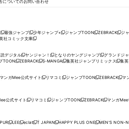
告についてのお問い合わせ
プ
最強ジャンプ
少年ジャンプ+
ジャンプTOON
ZEBRACK
ジ
新
新
新
新
新
英社コミック文庫
し
新
し
し
し
し
い
い
し
い
い
い
ウ
ウ
い
ウ
ウ
ウ
購読デジタル
ヤンジャン！
となりのヤングジャンプ
グランドジ
新
新
新
ィ
ィ
ウ
ィ
ィ
ィ
プTOON
ZEBRACK
S-MANGA
集英社ジャンプリミックス
集英
新
し
新
し
新
し
新
ン
ン
ィ
ン
ン
ン
し
い
し
い
し
い
し
ド
ド
ン
ド
ド
ド
い
ウ
い
ウ
い
ウ
い
ウ
ウ
ド
ウ
ウ
ウ
マンガMee公式サイト
リマコミ
ジャンプTOON
ZEBRACK
マン
新
新
新
新
ウ
ィ
ウ
ィ
ウ
ィ
ウ
で
で
ウ
で
で
で
し
し
し
し
し
ィ
ン
ィ
ン
ィ
ン
ィ
開
開
で
開
開
開
い
い
い
い
い
ン
ド
ン
ド
ン
ド
ン
く
く
開
く
く
く
ウ
ウ
ウ
ウ
ウ
ド
ウ
ド
ウ
ド
ウ
ド
ee公式サイト
リマコミ
ジャンプTOON
ZEBRACK
マンガMeet
く
新
新
新
新
ィ
ィ
ィ
ィ
ィ
ウ
で
ウ
で
ウ
で
ウ
し
し
し
し
ン
ン
ン
ン
ン
で
開
で
開
で
開
で
い
い
い
い
ド
ド
ド
ド
ド
開
く
開
く
開
く
開
ウ
ウ
ウ
ウ
ウ
ウ
ウ
ウ
ウ
PUR
LEE
eclat
T JAPAN
HAPPY PLUS ONE
MEN'S NON-
く
く
く
く
新
新
新
新
新
ィ
ィ
ィ
ィ
で
で
で
で
で