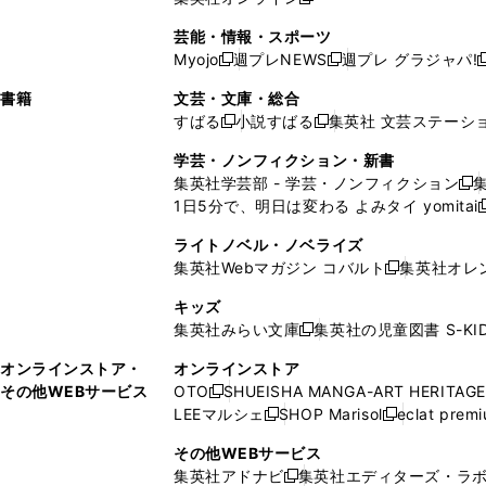
し
新
し
し
し
ン
ィ
ン
ン
開
で
開
で
い
し
い
い
い
ド
ン
ド
ド
芸能・情報・スポーツ
く
開
く
開
ウ
い
ウ
ウ
ウ
ウ
ド
ウ
ウ
Myojo
週プレNEWS
週プレ グラジャパ!
く
く
新
新
新
ィ
ウ
ィ
ィ
ィ
で
ウ
で
で
し
し
ン
ィ
ン
ン
ン
書籍
文芸・文庫・総合
開
で
開
開
い
い
ド
ン
ド
ド
ド
すばる
小説すばる
集英社 文芸ステーシ
く
開
く
く
新
新
ウ
ウ
ウ
ド
ウ
ウ
ウ
く
し
し
ィ
ィ
学芸・ノンフィクション・新書
で
ウ
で
で
で
い
い
ン
ン
集英社学芸部 - 学芸・ノンフィクション
開
で
開
開
開
新
ウ
ウ
ド
ド
1日5分で、明日は変わる よみタイ yomitai
く
開
く
く
く
し
新
ィ
ィ
ウ
ウ
く
い
ン
ン
ライトノベル・ノベライズ
で
で
ウ
ド
ド
集英社Webマガジン コバルト
集英社オレ
開
開
新
ィ
ウ
ウ
く
く
し
ン
キッズ
で
で
い
ド
集英社みらい文庫
集英社の児童図書 S-KID
開
開
新
ウ
ウ
く
く
し
ィ
オンラインストア・
オンラインストア
で
い
ン
その他WEBサービス
OTO
SHUEISHA MANGA-ART HERITAGE
開
新
ウ
ド
LEEマルシェ
SHOP Marisol
eclat prem
く
し
新
新
ィ
ウ
い
し
し
ン
その他WEBサービス
で
ウ
い
い
ド
集英社アドナビ
集英社エディターズ・ラ
開
新