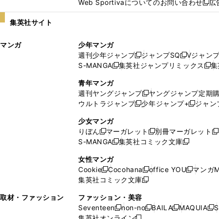
Web Sportivaについてのお問い合わせ
広
し
新
い
し
集英社サイト
ウ
い
ィ
ウ
マンガ
少年マンガ
ン
ィ
週刊少年ジャンプ
ジャンプSQ
Vジャン
ド
ン
新
新
S-MANGA
集英社ジャンプリミックス
集
ウ
ド
新
し
し
新
で
ウ
し
い
い
し
青年マンガ
開
で
い
ウ
ウ
い
週刊ヤングジャンプ
ヤングジャンプ定期
新
く
開
ウ
ィ
ィ
ウ
ウルトラジャンプ
少年ジャンプ+
ジャン
新
し
新
く
ィ
ン
ン
ィ
し
い
し
ン
ド
ド
ン
少女マンガ
い
ウ
い
ド
ウ
ウ
ド
りぼん
マーガレット
別冊マーガレット
新
新
新
ウ
ィ
ウ
ウ
で
で
ウ
S-MANGA
集英社コミック文庫
し
新
し
新
ィ
ン
ィ
で
開
開
で
い
し
い
し
ン
ド
ン
女性マンガ
開
く
く
開
ウ
い
ウ
い
ド
ウ
ド
Cookie
Cocohana
office YOU
マンガM
く
く
新
新
新
ィ
ウ
ィ
ウ
ウ
で
ウ
集英社コミック文庫
し
新
し
し
ン
ィ
ン
ィ
で
開
で
い
し
い
い
ド
ン
ド
ン
取材・ファッション
ファッション・美容
開
く
開
ウ
い
ウ
ウ
ウ
ド
ウ
ド
Seventeen
non-no
BAILA
MAQUIA
S
く
く
新
新
新
新
ィ
ウ
ィ
ィ
で
ウ
で
ウ
集英社オンライン