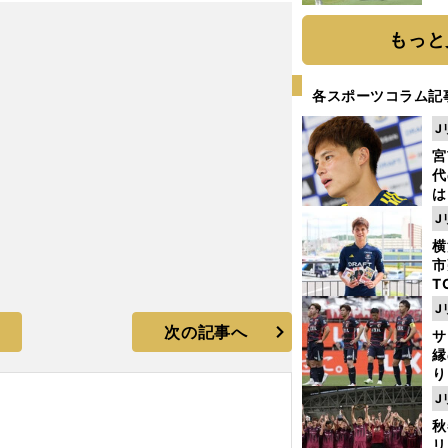
「
て
もっと
各スポーツコラム記
J
宮
代
は
が
J
日
横
た
市
T
K
J
級
次の記事へ
サ
ャ
縁
り
開
J
見
秋
リ