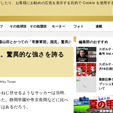
たり、お客様にお勧めの広告を表⽰する⽬的で Cookie を使⽤す
フ
その他球技
その他競技
モーター
フォト
連載
森山田とかつての「常勝軍団」国見。驚異的な強さを誇る２校には共
編集部のおすすめ
スポルテ
見。驚異的な強さを誇る
集号 Vol
スポルテ
月16日発
最新記事
ku Torao
プッシュ
いて
ねじ伏せるようなサッカーは当時、
った。静岡学園や帝京長岡などに比べ
方はあるだろう。