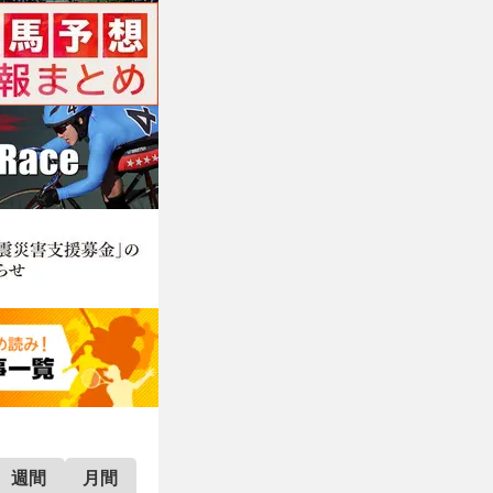
週間
月間