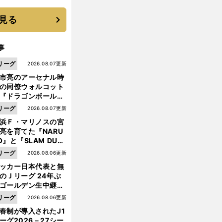
機動破壊」はこうし
生まれた
見る
事
リーグ
2026.08.07更新
市亮のアーセナル時
の同僚ウォルコット
『ドラゴンボール』
大好き ポドルスキは
リーグ
2026.08.07更新
向小次郎に憧れてい
浜Ｆ・マリノスの宮
亮を育てた『NARU
O』と『SLAM DUN
』 中京大中京の同
青
大
」
。
リーグ
2026.08.06更新
森山田が備えていた「
成する選手
に必要な要素
100回目にふさわしい最強王者の誕生
生・木原龍一は"ジ
ッカー日本代表と無
ンプ係"だった
のＪリーグ 24年ぶ
ゴールデン生中継の
幕戦でヘタな試合は
リーグ
2026.08.06更新
せられない
春制が導入されたJ1
ーグ2026－27シー