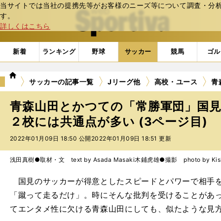
当サイトでは当社の提携先等がお客様のニーズ等について調査・分析し
web Sportiva (webスポルティーバ)
す。
詳しくはこちら
新着
ランキング
野球
サッカー
競馬
ゴル
we
サッカーの記事一覧
Jリーグ他
高校・ユース
青
b
ス
青森山田とかつての「常勝軍団」国
ポ
ル
２校には共通点が多い (3ページ目)
テ
2022年01月09日 18:50 公開
2022年01月09日 18:51 更新
ィ
ー
バ
浅田真樹●取材・文 text by Asada Masaki
木鋪虎雄●撮影 photo by Kishi
国見のサッカーが得意としたスピードとパワーで相手を
「蹴って走るだけ」。時にそんな批判を受けることがあ
てエンタメ性に欠ける青森山田にしても、似たような見