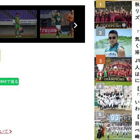
秋
1
リ
ズ
前
へ
を
「
2
気
く
浴
太
J
3
ァ
人
は
に
LINEで送る
4
と
【
「
い
わ
5
だ
【
目
べ
ついて
崎