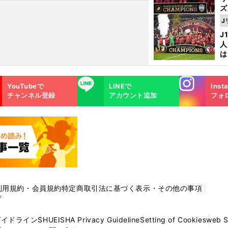
ズ
J
を
J
人
は
に
と
Instagra
LINE
YouTubeで
LINEで
Inst
m
チャンネル登録
アカウント追加
フォ
利用規約・会員規約
特定商取引法に基づく表示・その他の事項
プ
ガイドライン
SHUEISHA Privacy Guideline
Setting of Cookies
web 