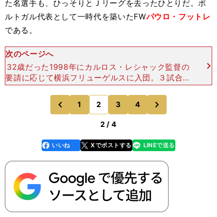
た名選手も、ひっそりとＪリーグを去ったひとりだ。ポ
ルトガル代表として一時代を築いたFW
パウロ・フットレ
である。
次のページへ
32歳だった1998年にカルロス・レシャック監督の
要請に応じて横浜フリューゲルスに入団。３試合連
続ゴールを決めるなど期待をもたせた。しかし同年
９月、レシャック監督が成績不振のために退任する
次
1
2
3
4
のページへ
のページへ
と、その後は
前
2 / 4
いいね
Xでポストする
LINEで送る
line
faceboo
x
k