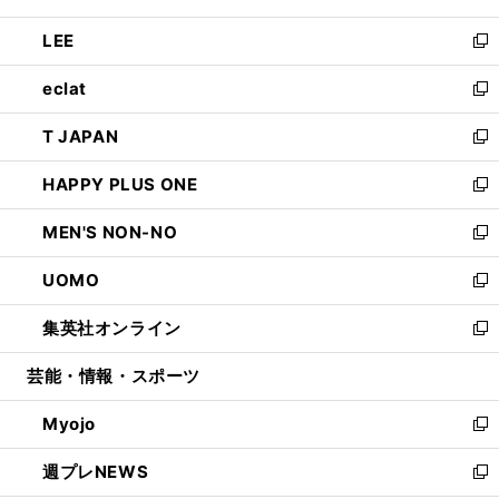
開
ウ
ン
ウ
し
LEE
く
で
ド
ィ
い
新
開
ウ
ン
ウ
し
eclat
く
で
ド
ィ
い
新
開
ウ
ン
ウ
し
T JAPAN
く
で
ド
ィ
い
新
開
ウ
ン
ウ
し
HAPPY PLUS ONE
く
で
ド
ィ
い
新
開
ウ
ン
ウ
し
MEN'S NON-NO
く
で
ド
ィ
い
新
開
ウ
ン
ウ
し
UOMO
く
で
ド
ィ
い
新
開
ウ
ン
ウ
し
集英社オンライン
く
で
ド
ィ
い
新
開
ウ
ン
ウ
し
芸能・情報・スポーツ
く
で
ド
ィ
い
開
ウ
ン
ウ
Myojo
く
で
ド
ィ
新
開
ウ
ン
し
週プレNEWS
く
で
ド
い
新
開
ウ
ウ