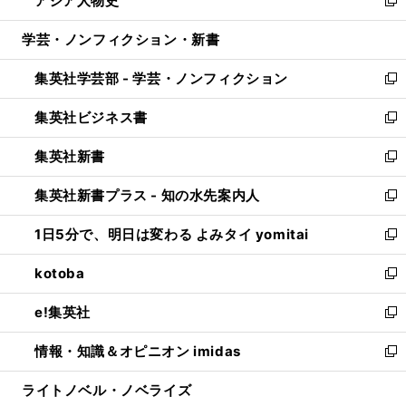
アジア人物史
で
ド
ィ
い
新
開
ウ
ン
ウ
し
学芸・ノンフィクション・新書
く
で
ド
ィ
い
開
ウ
ン
ウ
集英社学芸部 - 学芸・ノンフィクション
く
で
ド
ィ
新
開
ウ
ン
し
集英社ビジネス書
く
で
ド
い
新
開
ウ
ウ
し
集英社新書
く
で
ィ
い
新
開
ン
ウ
し
集英社新書プラス - 知の水先案内人
く
ド
ィ
い
新
ウ
ン
ウ
し
1日5分で、明日は変わる よみタイ yomitai
で
ド
ィ
い
新
開
ウ
ン
ウ
し
kotoba
く
で
ド
ィ
い
新
開
ウ
ン
ウ
し
e!集英社
く
で
ド
ィ
い
新
開
ウ
ン
ウ
し
情報・知識＆オピニオン imidas
く
で
ド
ィ
い
新
開
ウ
ン
ウ
し
ライトノベル・ノベライズ
く
で
ド
ィ
い