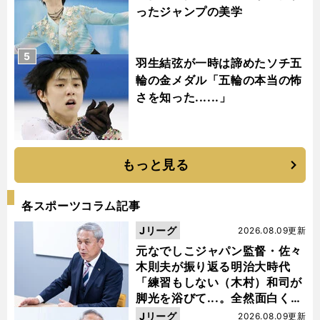
ったジャンプの美学
5
羽生結弦が一時は諦めたソチ五
輪の金メダル「五輪の本当の怖
さを知った......」
もっと見る
各スポーツコラム記事
Jリーグ
2026.08.09更新
元なでしこジャパン監督・佐々
木則夫が振り返る明治大時代
「練習もしない（木村）和司が
脚光を浴びて...。全然面白くな
い４年間でした」
Jリーグ
2026.08.09更新