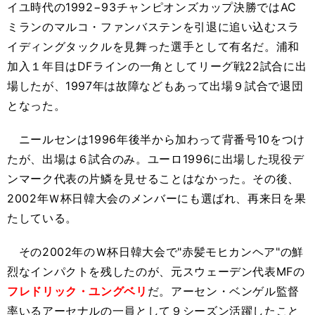
イユ時代の1992−93チャンピオンズカップ決勝ではAC
ミランのマルコ・ファンバステンを引退に追い込むスラ
イディングタックルを見舞った選手として有名だ。浦和
加入１年目はDFラインの一角としてリーグ戦22試合に出
場したが、1997年は故障などもあって出場９試合で退団
となった。
ニールセンは1996年後半から加わって背番号10をつけ
たが、出場は６試合のみ。ユーロ1996に出場した現役デ
ンマーク代表の片鱗を見せることはなかった。その後、
2002年Ｗ杯日韓大会のメンバーにも選ばれ、再来日を果
たしている。
その2002年のＷ杯日韓大会で"赤髪モヒカンヘア"の鮮
烈なインパクトを残したのが、元スウェーデン代表MFの
フレドリック・ユングベリ
だ。アーセン・ベンゲル監督
率いるアーセナルの一員として９シーズン活躍したこと