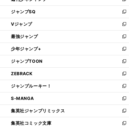
新
し
ジャンプSQ
い
新
ウ
し
Vジャンプ
ィ
い
新
ン
ウ
し
最強ジャンプ
ド
ィ
い
新
ウ
ン
ウ
し
少年ジャンプ+
で
ド
ィ
い
新
開
ウ
ン
ウ
し
ジャンプTOON
く
で
ド
ィ
い
新
開
ウ
ン
ウ
し
ZEBRACK
く
で
ド
ィ
い
新
開
ウ
ン
ウ
し
ジャンプルーキー！
く
で
ド
ィ
い
新
開
ウ
ン
ウ
し
S-MANGA
く
で
ド
ィ
い
新
開
ウ
ン
ウ
し
集英社ジャンプリミックス
く
で
ド
ィ
い
新
開
ウ
ン
ウ
し
集英社コミック文庫
く
で
ド
ィ
い
新