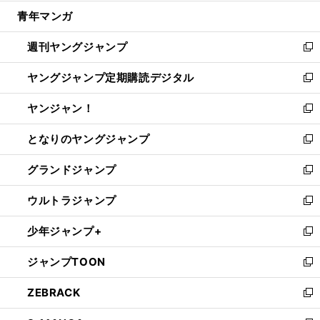
開
ウ
ン
ウ
し
青年マンガ
く
で
ド
ィ
い
開
ウ
ン
ウ
週刊ヤングジャンプ
く
で
ド
ィ
新
開
ウ
ン
し
ヤングジャンプ定期購読デジタル
く
で
ド
い
新
開
ウ
ウ
し
ヤンジャン！
く
で
ィ
い
新
開
ン
ウ
し
となりのヤングジャンプ
く
ド
ィ
い
新
ウ
ン
ウ
し
グランドジャンプ
で
ド
ィ
い
新
開
ウ
ン
ウ
し
ウルトラジャンプ
く
で
ド
ィ
い
新
開
ウ
ン
ウ
し
少年ジャンプ+
く
で
ド
ィ
い
新
開
ウ
ン
ウ
し
ジャンプTOON
く
で
ド
ィ
い
新
開
ウ
ン
ウ
し
ZEBRACK
く
で
ド
ィ
い
新
開
ウ
ン
ウ
し