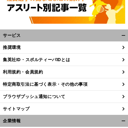
サービス
開
く/
推奨環境
閉
じ
集英社ID・スポルティーバIDとは
る
利用規約・会員規約
特定商取引法に基づく表示・その他の事項
ブラウザプッシュ通知について
サイトマップ
企業情報
開
前
へ