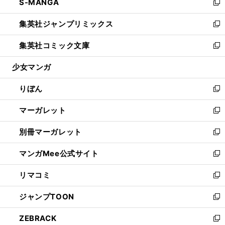
S-MANGA
く
で
ド
ィ
い
新
開
ウ
ン
ウ
し
集英社ジャンプリミックス
く
で
ド
ィ
い
新
開
ウ
ン
ウ
し
集英社コミック文庫
く
で
ド
ィ
い
新
開
ウ
ン
ウ
し
少女マンガ
く
で
ド
ィ
い
開
ウ
ン
ウ
りぼん
く
で
ド
ィ
新
開
ウ
ン
し
マーガレット
く
で
ド
い
新
開
ウ
ウ
し
別冊マーガレット
く
で
ィ
い
新
開
ン
ウ
し
マンガMee公式サイト
く
ド
ィ
い
新
ウ
ン
ウ
し
リマコミ
で
ド
ィ
い
新
開
ウ
ン
ウ
し
ジャンプTOON
く
で
ド
ィ
い
新
開
ウ
ン
ウ
し
ZEBRACK
く
で
ド
ィ
い
新