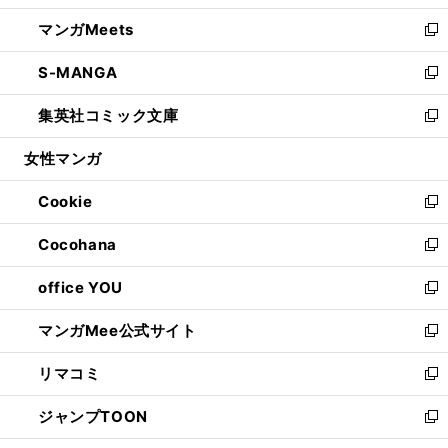
開
ウ
ン
ウ
し
マンガMeets
く
で
ド
ィ
い
新
開
ウ
ン
ウ
し
S-MANGA
く
で
ド
ィ
い
新
開
ウ
ン
ウ
し
集英社コミック文庫
く
で
ド
ィ
い
新
開
ウ
ン
ウ
し
女性マンガ
く
で
ド
ィ
い
開
ウ
ン
ウ
Cookie
く
で
ド
ィ
新
開
ウ
ン
し
Cocohana
く
で
ド
い
新
開
ウ
ウ
し
office YOU
く
で
ィ
い
新
開
ン
ウ
し
マンガMee公式サイト
く
ド
ィ
い
新
ウ
ン
ウ
し
リマコミ
で
ド
ィ
い
新
開
ウ
ン
ウ
し
ジャンプTOON
く
で
ド
ィ
い
新
開
ウ
ン
ウ
し