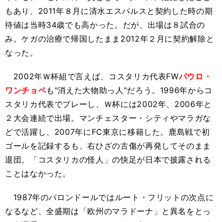
もあり、2011年８月に清水エスパルスと契約した時の期
待値は当時34歳でも高かった。だが、出場は８試合の
み。ケガの治療で帰国したまま2012年２月に契約解除と
なった。
2002年Ｗ杯組で言えば、コスタリカ代表FW
パウロ・
ワンチョペ
も"消えた大物助っ人"だろう。1996年からコ
スタリカ代表でプレーし、Ｗ杯には2002年、2006年と
２大会連続で出場。マンチェスター・シティやマラガな
どで活躍し、2007年にFC東京に移籍した。鹿島戦で初
ゴールを記録するも、右ひざの古傷が再発してそのまま
退団。「コスタリカの怪人」の快足が日本で披露される
ことはなかった。
1987年のバロンドールではルート・フリットの次点に
なるなど、全盛期は「欧州のマラドーナ」と異名をとっ