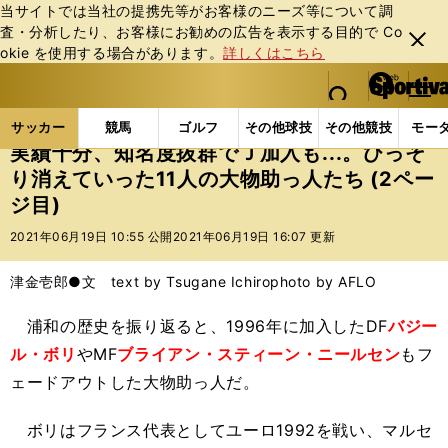
当サイトでは当社の提携先等がお客様のニーズ等について調
査・分析したり、お客様にお勧めの広告を表⽰する⽬的で Co
閉じ
okie を使⽤する場合があります。
詳しくはこちら
る
マイペ
web Sportiva (webスポルティーバ)
検索
メニュ
we
ー
サッカーの記事一覧
Jリーグ他
Jリーグ
実績十分
b
ジ
サッカー
競馬
ゴルフ
その他球技
その他競技
モー
ス
実績十分、知名度抜群でＪ加入も...。ひっそ
ポ
り消えていった11人の大物助っ人たち (2ペー
ル
ジ目)
テ
ィ
2021年06月19日 10:55 公開
2021年06月19日 16:07 更新
ー
バ
津金壱郎●文 text by Tsugane Ichiro
photo by AFLO
浦和の歴史を振り返ると、1996年に加入したDF
バジー
ル・ボリ
やMF
ブライアン・スティーン・ニールセン
もフ
ェードアウトした大物助っ人だ。
ボリはフランス代表としてユーロ1992を戦い、マルセ