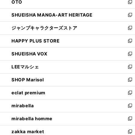
OTO
で
ド
新
開
ウ
し
SHUEISHA MANGA-ART HERITAGE
く
で
い
新
開
ウ
し
ジャンプキャラクターズストア
く
ィ
い
新
ン
ウ
し
HAPPY PLUS STORE
ド
ィ
い
新
ウ
ン
ウ
し
SHUEISHA VOX
で
ド
ィ
い
新
開
ウ
ン
ウ
し
LEEマルシェ
く
で
ド
ィ
い
新
開
ウ
ン
ウ
し
SHOP Marisol
く
で
ド
ィ
い
新
開
ウ
ン
ウ
し
eclat premium
く
で
ド
ィ
い
新
開
ウ
ン
ウ
し
mirabella
く
で
ド
ィ
い
新
開
ウ
ン
ウ
し
mirabella homme
く
で
ド
ィ
い
新
開
ウ
ン
ウ
し
zakka market
く
で
ド
ィ
い
新