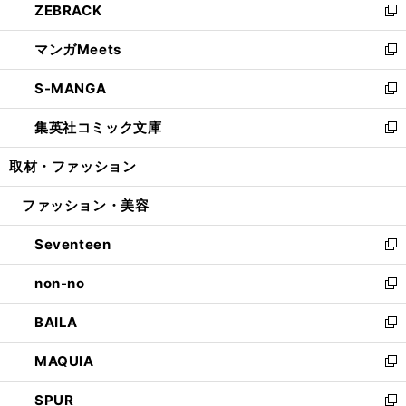
ZEBRACK
く
で
ド
ィ
い
新
開
ウ
ン
ウ
し
マンガMeets
く
で
ド
ィ
い
新
開
ウ
ン
ウ
し
S-MANGA
く
で
ド
ィ
い
新
開
ウ
ン
ウ
し
集英社コミック文庫
く
で
ド
ィ
い
新
開
ウ
ン
ウ
し
取材・ファッション
く
で
ド
ィ
い
開
ウ
ン
ウ
ファッション・美容
く
で
ド
ィ
開
ウ
ン
Seventeen
く
で
ド
新
開
ウ
し
non-no
く
で
い
新
開
ウ
し
BAILA
く
ィ
い
新
ン
ウ
し
MAQUIA
ド
ィ
い
新
ウ
ン
ウ
し
SPUR
で
ド
ィ
い
新