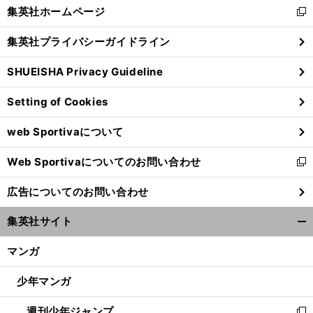
く/
集英社ホームページ
新
閉
し
じ
集英社プライバシーガイドライン
い
る
ウ
SHUEISHA Privacy Guideline
ィ
ン
Setting of Cookies
ド
ウ
web Sportivaについて
で
開
Web Sportivaについてのお問い合わせ
く
新
し
広告についてのお問い合わせ
い
ウ
集英社サイト
ィ
開
ン
く/
マンガ
ド
閉
ウ
じ
少年マンガ
で
る
開
週刊少年ジャンプ
く