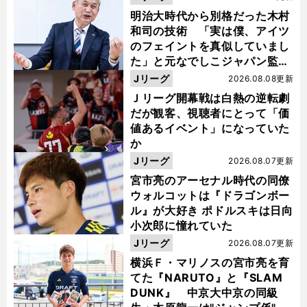
明治大時代から別格だった木村
和司の技術 「実は僕、アイツ
のフェイントを真似していまし
た」と元なでしこジャパン監
督・佐々木則夫
Jリーグ
2026.08.08更新
Ｊリーグ開幕戦は白熱の逆転劇
だが観客、視聴者にとって「価
値あるイベント」になっていた
か
Jリーグ
2026.08.07更新
宮市亮のアーセナル時代の同僚
ウォルコットは『ドラゴンボー
ル』が大好き ポドルスキは日向
小次郎に憧れていた
Jリーグ
2026.08.07更新
横浜Ｆ・マリノスの宮市亮を育
てた『NARUTO』と『SLAM
DUNK』 中京大中京の同級