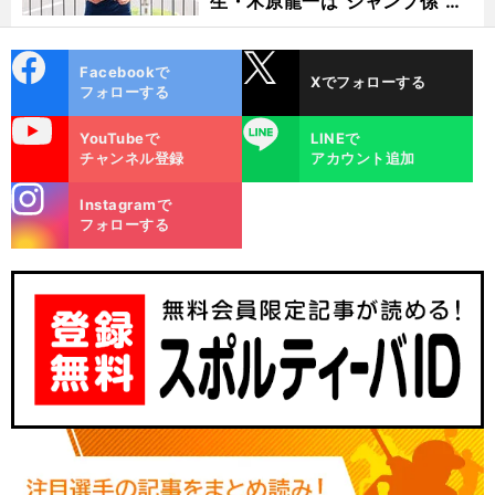
生・木原龍一は"ジャンプ係"だ
った
cebo
X
Facebookで
Xでフォローする
ok
フォローする
uTube
LINE
YouTubeで
LINEで
チャンネル登録
アカウント追加
stagra
Instagramで
m
フォローする