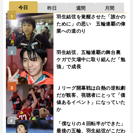
今日
昨日
週間
月間
羽生結弦を覚醒させた「誰かの
1
ために」の思い 五輪連覇の偉
業への道のり
羽生結弦、五輪連覇の舞台裏
2
ケガで欠場中に取り組んだ「勉
強」で成長
Ｊリーグ開幕戦は白熱の逆転劇
3
だが観客、視聴者にとって「価
値あるイベント」になっていた
か
4
「僕なりの４回転半ができた」
最後の五輪、羽生結弦がこだわ