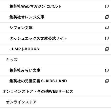
開
ウ
ン
ウ
集英社Webマガジン コバルト
く
で
ド
ィ
新
開
ウ
ン
し
集英社オレンジ文庫
く
で
ド
い
新
開
ウ
ウ
し
シフォン文庫
く
で
ィ
い
新
開
ン
ウ
し
ダッシュエックス文庫公式サイト
く
ド
ィ
い
新
ウ
ン
ウ
し
JUMP j-BOOKS
で
ド
ィ
い
新
開
ウ
ン
ウ
し
キッズ
く
で
ド
ィ
い
開
ウ
ン
ウ
集英社みらい文庫
く
で
ド
ィ
新
開
ウ
ン
し
集英社の児童図書 S-KIDS.LAND
く
で
ド
い
新
開
ウ
ウ
し
オンラインストア・
その他WEBサービス
く
で
ィ
い
開
ン
ウ
オンラインストア
く
ド
ィ
ウ
ン