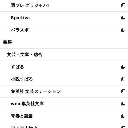
し
週プレ グラジャパ!
く
で
ィ
い
新
開
ン
ウ
し
Sportiva
く
ド
ィ
い
新
ウ
ン
ウ
し
パラスポ
で
ド
ィ
い
新
開
ウ
ン
ウ
し
書籍
く
で
ド
ィ
い
開
ウ
ン
ウ
文芸・文庫・総合
く
で
ド
ィ
開
ウ
ン
すばる
く
で
ド
新
開
ウ
し
小説すばる
く
で
い
新
開
ウ
し
集英社 文芸ステーション
く
ィ
い
新
ン
ウ
し
web 集英社文庫
ド
ィ
い
新
ウ
ン
ウ
し
青春と読書
で
ド
ィ
い
新
開
ウ
ン
ウ
し
く