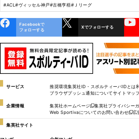
#ACL
#ヴィッセル神戸
#古橋亨梧
#Ｊリーグ
ebo
X
YouTube
Facebookで
Xでフォローする
ok
フォローする
サービス
推奨環境
集英社ID・スポルティーバIDとは
ブラウザプッシュ通知について
サイトマッ
企業情報
集英社ホームページ
集英社プライバシー
新
Web Sportivaについてのお問い合わせ
広
し
新
い
し
集英社サイト
ウ
い
ィ
ウ