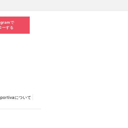
agramで
ローする
Sportivaについて