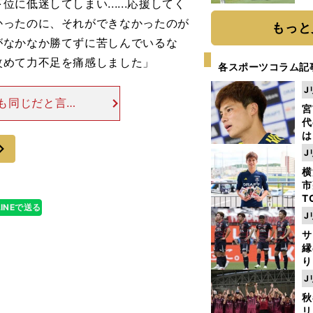
低迷してしまい......応援してく
「
て
かったのに、それができなかったのが
もっと
がなかなか勝てずに苦しんでいるな
改めて力不足を痛感しました」
各スポーツコラム記
J
も同じだと言
宮
会方式が変更さ
代
、グループステ
は
次
が
J
日
横
た
市
T
LINEで送る
K
J
級
サ
ャ
縁
り
開
J
見
秋
リ