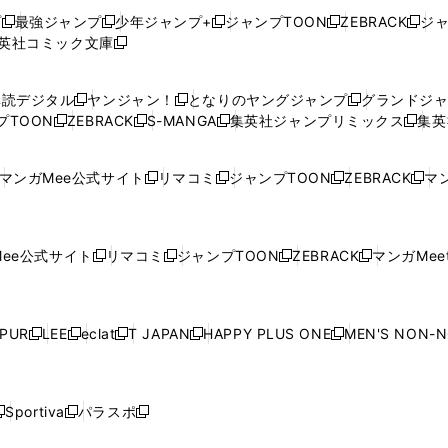
プ
最強ジャンプ
少年ジャンプ+
ジャンプTOON
ZEBRACK
ジ
新
新
新
新
新
英社コミック文庫
し
新
し
し
し
し
い
い
し
い
い
い
ウ
ウ
い
ウ
ウ
ウ
購読デジタル
ヤンジャン！
となりのヤングジャンプ
グランドジ
新
新
新
ィ
ィ
ウ
ィ
ィ
ィ
プTOON
ZEBRACK
S-MANGA
集英社ジャンプリミックス
集英
新
し
新
し
新
し
新
ン
ン
ィ
ン
ン
ン
し
い
し
い
し
い
し
ド
ド
ン
ド
ド
ド
い
ウ
い
ウ
い
ウ
い
ウ
ウ
ド
ウ
ウ
ウ
マンガMee公式サイト
リマコミ
ジャンプTOON
ZEBRACK
マン
新
新
新
新
ウ
ィ
ウ
ィ
ウ
ィ
ウ
で
で
ウ
で
で
で
し
し
し
し
し
ィ
ン
ィ
ン
ィ
ン
ィ
開
開
で
開
開
開
い
い
い
い
い
ン
ド
ン
ド
ン
ド
ン
く
く
開
く
く
く
ウ
ウ
ウ
ウ
ウ
ド
ウ
ド
ウ
ド
ウ
ド
ee公式サイト
リマコミ
ジャンプTOON
ZEBRACK
マンガMeet
く
新
新
新
新
ィ
ィ
ィ
ィ
ィ
ウ
で
ウ
で
ウ
で
ウ
し
し
し
し
ン
ン
ン
ン
ン
で
開
で
開
で
開
で
い
い
い
い
ド
ド
ド
ド
ド
開
く
開
く
開
く
開
ウ
ウ
ウ
ウ
ウ
ウ
ウ
ウ
ウ
PUR
LEE
eclat
T JAPAN
HAPPY PLUS ONE
MEN'S NON-
く
く
く
く
新
新
新
新
新
ィ
ィ
ィ
ィ
で
で
で
で
で
し
し
し
し
し
ン
ン
ン
ン
開
開
開
開
開
い
い
い
い
い
ド
ド
ド
ド
く
く
く
く
く
ウ
ウ
ウ
ウ
ウ
ウ
ウ
ウ
ウ
Sportiva
パラスポ
新
新
ィ
ィ
ィ
ィ
ィ
で
で
で
で
し
し
し
ン
ン
ン
ン
ン