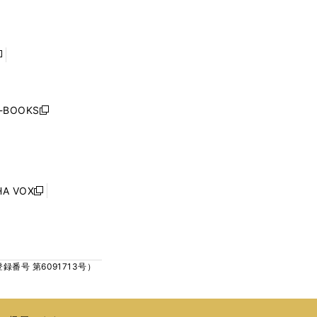
開
開
ド
ド
く
く
ウ
ウ
で
で
開
開
く
く
し
い
ウ
j-BOOKS
新
ィ
し
ン
い
ド
ウ
ウ
ィ
で
ン
HA VOX
開
新
ド
く
し
ウ
い
で
ウ
開
ィ
く
号 第6091713号）
ン
ド
ウ
で