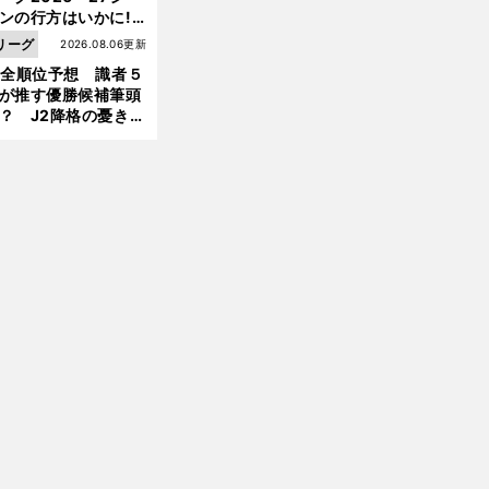
ンの行方はいかに!?
前
５人の識者が全順位
リーグ
2026.08.06更新
へ
大胆予想
1全順位予想 識者５
が推す優勝候補筆頭
？ J2降格の憂き目
遭いそうな３クラブ
は？