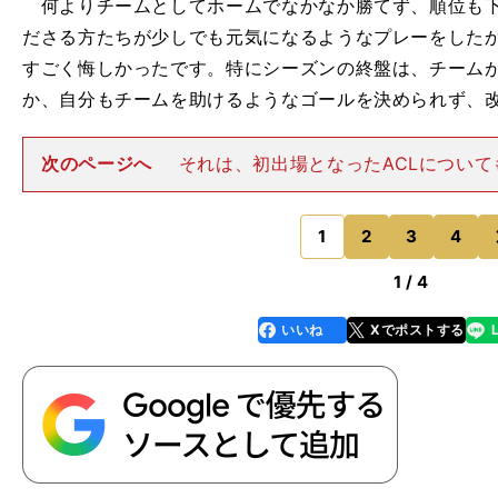
何よりチームとしてホームでなかなか勝てず、順位も下位に
ださる方たちが少しでも元気になるようなプレーをした
すごく悔しかったです。特にシーズンの終盤は、チーム
か、自分もチームを助けるようなゴールを決められず、
次のページへ
それは、初出場となったACLについて
う。新型コロナウイルス感染拡大の影響で、途中から大
れた同大会。古橋はセントラル開催になってからの初戦
ージの広州恒大戦で先制ゴ
1
2
3
4
のページへ
1 / 4
いいね
Xでポストする
line
faceboo
x
k