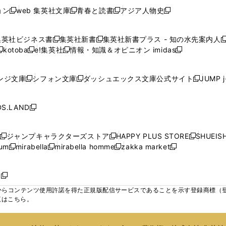
開
開
開
開
い
い
い
ド
ド
ド
ド
ド
ョン
web 集英社文庫
青春と読書
アジア人物史
く
く
く
く
新
新
新
新
ウ
ウ
ウ
ウ
ウ
ウ
ウ
ウ
し
し
し
し
ィ
ィ
ィ
で
で
で
で
で
い
い
い
い
ン
ン
ン
集英社ビジネス書
集英社新書
集英社新書プラス - 知の水先案内人
開
開
開
開
開
新
新
新
ウ
ウ
ウ
ウ
ド
ド
ド
kotoba
e!集英社
情報・知識＆オピニオン imidas
く
く
く
く
く
新
し
新
し
新
ィ
ィ
ィ
ィ
ウ
ウ
ウ
し
し
い
し
い
し
ン
ン
ン
ン
で
で
で
い
い
ウ
い
ウ
い
ド
ド
ド
ド
ンジ文庫
シフォン文庫
ダッシュエックス文庫公式サイト
JUMP 
開
開
開
新
新
新
ウ
ウ
ィ
ウ
ィ
ウ
ウ
ウ
ウ
ウ
く
く
く
し
し
し
ィ
ィ
ン
ィ
ン
ィ
で
で
で
で
い
い
い
ン
ン
ド
ン
ド
ン
S.LAND
開
開
開
開
新
ウ
ウ
ウ
ド
ド
ウ
ド
ウ
ド
く
く
く
く
し
ィ
ィ
ィ
ウ
ウ
で
ウ
で
ウ
い
ン
ン
ン
ジャンプキャラクターズストア
HAPPY PLUS STORE
SHUEIS
で
で
開
で
開
で
新
新
新
ウ
ド
ド
ド
ium
mirabella
mirabella homme
zakka market
開
開
く
開
く
開
し
新
新
新
し
新
し
ィ
ウ
ウ
ウ
く
く
く
く
い
し
し
い
し
し
い
ン
で
で
で
ウ
い
い
ウ
い
い
ウ
ド
ボ
開
開
開
新
ィ
ウ
ウ
ィ
ウ
ウ
ィ
ウ
く
く
く
し
らコンテンツ使用許諾を得た正規版配信サービスであることを示す登録商標（登録番
ン
ィ
ィ
ン
ィ
ィ
ン
で
い
覧はこちら。
ド
ン
ン
ド
ン
ン
ド
開
ウ
ウ
ド
ド
ウ
ド
ド
ウ
く
ィ
で
ウ
ウ
で
ウ
ウ
で