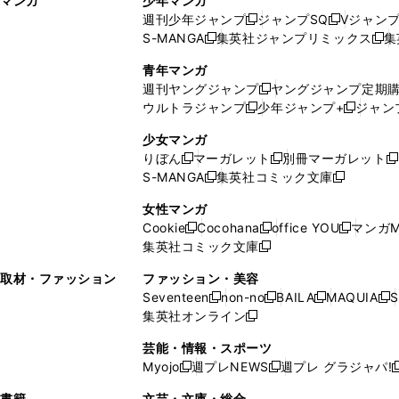
マンガ
少年マンガ
ン
ィ
週刊少年ジャンプ
ジャンプSQ
Vジャン
ド
ン
新
新
S-MANGA
集英社ジャンプリミックス
集
ウ
ド
新
し
し
新
で
ウ
し
い
い
し
青年マンガ
開
で
い
ウ
ウ
い
週刊ヤングジャンプ
ヤングジャンプ定期
新
く
開
ウ
ィ
ィ
ウ
ウルトラジャンプ
少年ジャンプ+
ジャン
新
し
新
く
ィ
ン
ン
ィ
し
い
し
ン
ド
ド
ン
少女マンガ
い
ウ
い
ド
ウ
ウ
ド
りぼん
マーガレット
別冊マーガレット
新
新
新
ウ
ィ
ウ
ウ
で
で
ウ
S-MANGA
集英社コミック文庫
し
新
し
新
ィ
ン
ィ
で
開
開
で
い
し
い
し
ン
ド
ン
女性マンガ
開
く
く
開
ウ
い
ウ
い
ド
ウ
ド
Cookie
Cocohana
office YOU
マンガM
く
く
新
新
新
ィ
ウ
ィ
ウ
ウ
で
ウ
集英社コミック文庫
し
新
し
し
ン
ィ
ン
ィ
で
開
で
い
し
い
い
ド
ン
ド
ン
取材・ファッション
ファッション・美容
開
く
開
ウ
い
ウ
ウ
ウ
ド
ウ
ド
Seventeen
non-no
BAILA
MAQUIA
S
く
く
新
新
新
新
ィ
ウ
ィ
ィ
で
ウ
で
ウ
集英社オンライン
し
新
し
し
し
ン
ィ
ン
ン
開
で
開
で
い
し
い
い
い
ド
ン
ド
ド
芸能・情報・スポーツ
く
開
く
開
ウ
い
ウ
ウ
ウ
ウ
ド
ウ
ウ
Myojo
週プレNEWS
週プレ グラジャパ!
く
く
新
新
新
ィ
ウ
ィ
ィ
ィ
で
ウ
で
で
し
し
ン
ィ
ン
ン
ン
書籍
文芸・文庫・総合