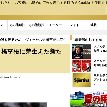
たり、お客様にお勧めの広告を表⽰する⽬的で Cookie を使⽤す
フ
その他球技
その他競技
モーター
フォト
連載
の殻を破るため」ヴィッセル古橋亨梧に芽生えた新たな意識とは
編集部のおすすめ
スポルテ
古橋亨梧に芽生えた新た
集号 Vol
スポルテ
月16日発
最新記事
jima Hisato
プッシュ
いて