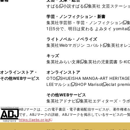
開
で
開
開
い
い
ド
ン
ド
ド
ド
すばる
小説すばる
集英社 文芸ステーシ
く
開
く
く
新
新
ウ
ウ
ウ
ド
ウ
ウ
ウ
く
し
し
ィ
ィ
学芸・ノンフィクション・新書
で
ウ
で
で
で
い
い
ン
ン
集英社学芸部 - 学芸・ノンフィクション
開
で
開
開
開
新
ウ
ウ
ド
ド
1日5分で、明日は変わる よみタイ yomitai
く
開
く
く
く
し
新
ィ
ィ
ウ
ウ
く
い
ン
ン
ライトノベル・ノベライズ
で
で
ウ
ド
ド
集英社Webマガジン コバルト
集英社オレ
開
開
新
ィ
ウ
ウ
く
く
し
ン
キッズ
で
で
い
ド
集英社みらい文庫
集英社の児童図書 S-KID
開
開
新
ウ
ウ
く
く
し
ィ
オンラインストア・
オンラインストア
で
い
ン
その他WEBサービス
OTO
SHUEISHA MANGA-ART HERITAGE
開
新
ウ
ド
LEEマルシェ
SHOP Marisol
eclat prem
く
し
新
新
ィ
ウ
い
し
し
ン
その他WEBサービス
で
ウ
い
い
ド
集英社アドナビ
集英社エディターズ・ラ
開
新
ィ
ウ
ウ
ウ
く
し
ABJマークは、この電子書店・電子書籍配信サービスが、著作権者か
ン
ィ
ィ
で
い
です。ABJマークの詳細、ABJマークを掲示しているサービスの一
ド
ン
ン
開
https://aebs.or.jp/
ウ
新
ウ
ド
ド
く
し
ィ
で
ウ
ウ