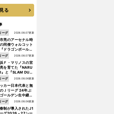
機動破壊」はこうし
生まれた
見る
事
リーグ
2026.08.07更新
市亮のアーセナル時
の同僚ウォルコット
『ドラゴンボール』
大好き ポドルスキは
リーグ
2026.08.07更新
向小次郎に憧れてい
浜Ｆ・マリノスの宮
亮を育てた『NARU
O』と『SLAM DUN
』 中京大中京の同
リーグ
2026.08.06更新
生・木原龍一は"ジ
ッカー日本代表と無
ンプ係"だった
のＪリーグ 24年ぶ
ゴールデン生中継の
幕戦でヘタな試合は
リーグ
2026.08.06更新
せられない
春制が導入されたJ1
ーグ2026－27シー