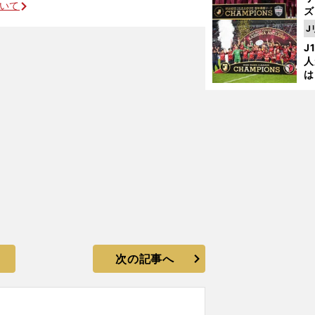
ついて
ズ
J
昌子源が抱えていた苦悩と代表への思い
を
J
人
は
に
と
次の記事へ