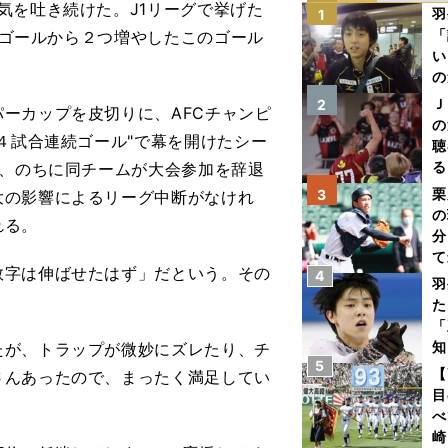
気を吐き続けた。J1リーグで挙げた
羽
1
「
10ゴールから２つ増やしたこのゴール
い
の
Ｊ
2
ーカップを皮切りに、AFCチャンピ
の
４試合連続ゴール"で幕を開けたシー
聴
る
は、のちに同チームが大会参加を辞退
い
栗
3
大の影響によるリーグ中断がなけれ
の
れる。
分
て
字は伸ばせたはず」だという。その
4
球
羽
た
「
知
たが、トラップが微妙にズレたり、チ
5
【
さんあったので、まったく満足してい
目
べ
崎