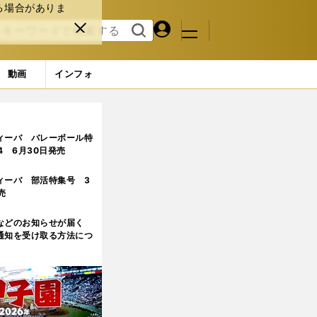
る場合がありま
マイペ
閉じ
検索
メニュ
ー
る
す
ジ
る
動画
インフォ
ィーバ バレーボール特
.4 6月30日発売
ィーバ 部活特集号 3
売
などのお知らせが届く
通知を受け取る方法につ