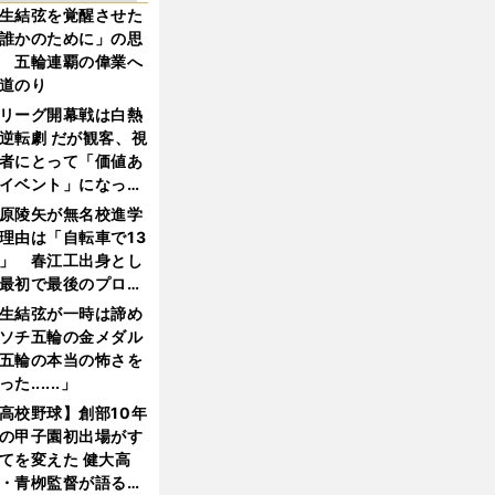
生結弦を覚醒させた
誰かのために」の思
 五輪連覇の偉業へ
道のり
リーグ開幕戦は白熱
逆転劇 だが観客、視
者にとって「価値あ
イベント」になって
たか
原陵矢が無名校進学
理由は「自転車で13
」 春江工出身とし
最初で最後のプロ野
選手となった
生結弦が一時は諦め
ソチ五輪の金メダル
五輪の本当の怖さを
った......」
高校野球】創部10年
の甲子園初出場がす
てを変えた 健大高
・青栁監督が語る