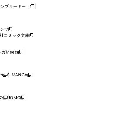
ャンプルーキー！
新
し
い
ウ
ャンプ
新
ィ
社コミック文庫
し
新
ン
い
し
ド
ウ
い
ウ
ガMeets
新
ィ
ウ
で
し
ン
ィ
開
い
ド
ン
く
ウ
ウ
ド
s
S-MANGA
新
新
ィ
で
ウ
し
し
ン
開
で
い
い
ド
く
開
ウ
ウ
ウ
NO
UOMO
く
新
新
ィ
ィ
で
し
し
ン
ン
開
い
い
ド
ド
く
ウ
ウ
ウ
ウ
ィ
ィ
で
で
ン
ン