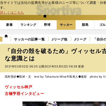
当サイトでは当社の提携先等がお客様のニーズ等について調査・分析し
web Sportiva (webスポルティーバ)
す。
詳しくはこちら
新着
ランキング
野球
サッカー
競馬
ゴル
we
サッカーの記事一覧
Jリーグ他
Jリーグ
「自分
b
ス
「自分の殻を破るため」ヴィッセル
ポ
ル
な意識とは
テ
2021年03月02日 06:35 公開
2021年03月02日 06:39 更新
ィ
ー
バ
高村美砂●取材・文 text by Takamura Misa
牛島寿人●撮影 photo by Ushi
ヴィッセル神戸
古橋亨梧インタビュー