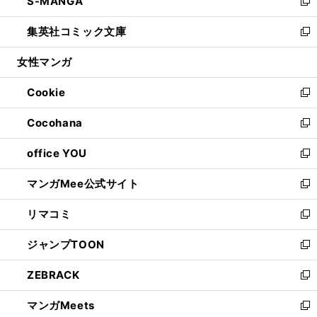
S-MANGA
く
で
ド
ィ
い
新
開
ウ
ン
ウ
し
集英社コミック文庫
く
で
ド
ィ
い
新
開
ウ
ン
ウ
し
女性マンガ
く
で
ド
ィ
い
開
ウ
ン
ウ
Cookie
く
で
ド
ィ
新
開
ウ
ン
し
Cocohana
く
で
ド
い
新
開
ウ
ウ
し
office YOU
く
で
ィ
い
新
開
ン
ウ
し
マンガMee公式サイト
く
ド
ィ
い
新
ウ
ン
ウ
し
リマコミ
で
ド
ィ
い
新
開
ウ
ン
ウ
し
ジャンプTOON
く
で
ド
ィ
い
新
開
ウ
ン
ウ
し
ZEBRACK
く
で
ド
ィ
い
新
開
ウ
ン
ウ
し
マンガMeets
く
で
ド
ィ
い
新