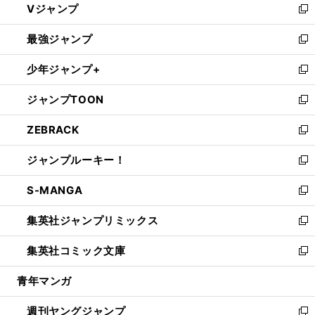
Vジャンプ
ィ
い
新
ン
ウ
し
最強ジャンプ
ド
ィ
い
新
ウ
ン
ウ
し
少年ジャンプ+
で
ド
ィ
い
新
開
ウ
ン
ウ
し
ジャンプTOON
く
で
ド
ィ
い
新
開
ウ
ン
ウ
し
ZEBRACK
く
で
ド
ィ
い
新
開
ウ
ン
ウ
し
ジャンプルーキー！
く
で
ド
ィ
い
新
開
ウ
ン
ウ
し
S-MANGA
く
で
ド
ィ
い
新
開
ウ
ン
ウ
し
集英社ジャンプリミックス
く
で
ド
ィ
い
新
開
ウ
ン
ウ
し
集英社コミック文庫
く
で
ド
ィ
い
新
開
ウ
ン
ウ
し
青年マンガ
く
で
ド
ィ
い
開
ウ
ン
ウ
週刊ヤングジャンプ
く
で
ド
ィ
新