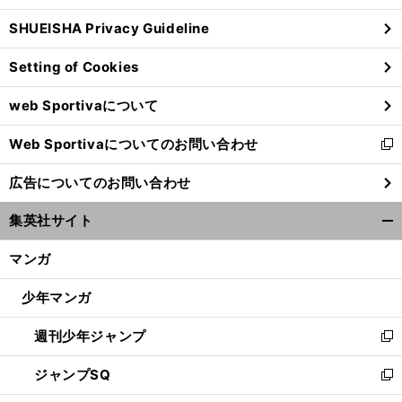
ウ
SHUEISHA Privacy Guideline
ィ
ン
Setting of Cookies
ド
ウ
web Sportivaについて
で
開
Web Sportivaについてのお問い合わせ
く
新
し
広告についてのお問い合わせ
い
ウ
集英社サイト
ィ
開
ン
く/
マンガ
ド
閉
ウ
じ
少年マンガ
で
る
開
週刊少年ジャンプ
く
新
し
ジャンプSQ
い
新
ウ
し