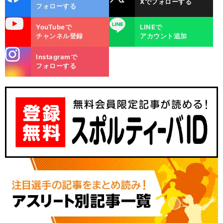
Xでフォローする
ok
フォローする
uTube
LINE
YouTubeで
LINEで
チャンネル登録
アカウント追加
stagra
Instagramで
m
フォローする
大
偶
。
」
黒将志は伝えたい「
然はダメ
理屈でやるからゴールを決められる