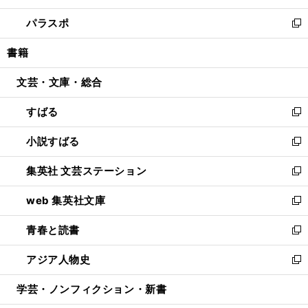
ウ
ン
ウ
し
パラスポ
で
ド
ィ
い
新
開
ウ
ン
ウ
し
書籍
く
で
ド
ィ
い
開
ウ
ン
ウ
文芸・文庫・総合
く
で
ド
ィ
開
ウ
ン
すばる
く
で
ド
新
開
ウ
し
小説すばる
く
で
い
新
開
ウ
し
集英社 文芸ステーション
く
ィ
い
新
ン
ウ
し
web 集英社文庫
ド
ィ
い
新
ウ
ン
ウ
し
青春と読書
で
ド
ィ
い
新
開
ウ
ン
ウ
し
アジア人物史
く
で
ド
ィ
い
新
開
ウ
ン
ウ
し
学芸・ノンフィクション・新書
く
で
ド
ィ
い
開
ウ
ン
ウ