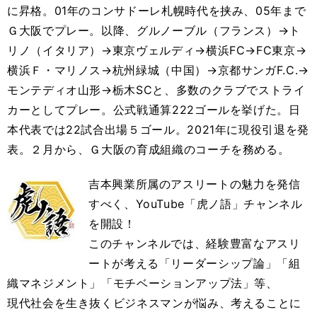
に昇格。01年のコンサドーレ札幌時代を挟み、05年まで
Ｇ大阪でプレー。以降、グルノーブル（フランス）→ト
リノ（イタリア）→東京ヴェルディ→横浜FC→FC東京→
横浜Ｆ・マリノス→杭州緑城（中国）→京都サンガF.C.→
モンテディオ山形→栃木SCと、多数のクラブでストライ
カーとしてプレー。公式戦通算222ゴールを挙げた。日
本代表では22試合出場５ゴール。2021年に現役引退を発
表。２月から、Ｇ大阪の育成組織のコーチを務める。
吉本興業所属のアスリートの魅力を発信
すべく、YouTube「虎ノ語」チャンネル
を開設！
このチャンネルでは、経験豊富なアスリ
ートが考える「リーダーシップ論」「組
織マネジメント」「モチベーションアップ法」等、
現代社会を生き抜くビジネスマンが悩み、考えることに