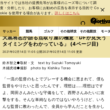
当サイトでは当社の提携先等がお客様のニーズ等について調
査・分析したり、お客様にお勧めの広告を表⽰する⽬的で Co
閉じ
okie を使⽤する場合があります。
詳しくはこちら
る
マイペ
web Sportiva (webスポルティーバ)
検索
メニュ
we
ー
サッカーの記事一覧
Jリーグ他
Jリーグ
大黒将
b
ジ
サッカー
競馬
ゴルフ
その他球技
その他競技
モー
ス
大黒将志が語る点取り屋の極意「DFが見失う
ポ
タイミングをわかっている」 (4ページ目)
ル
テ
2021年02月14日 11:05 公開
2021年02月14日 11:05 更新
ィ
ー
鈴木智之●取材・文 text by Suzuki Tomoyuki
バ
木鋪虎雄●撮影 photo by Kishiku Torao
「一流の監督のもとでプレーする機会に恵まれて、僕も
監督をやりたいと思ったんです。理想は......理想はです
よ、岡田さんみたいな守備をして、西野さんみたいに攻
撃をする。そんな単純なものではないやろうけど、いろ
んな監督に教わったんで、全員から学んだことを生かし