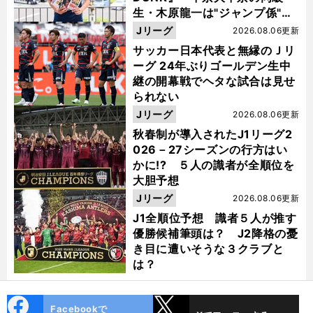
生・木原龍一は"ジャンプ係"だ
った
Jリーグ
2026.08.06更新
サッカー日本代表と無縁のＪリ
ーグ 24年ぶりゴールデン生中
継の開幕戦でヘタな試合は見せ
られない
Jリーグ
2026.08.06更新
秋春制が導入されたJ1リーグ2
026－27シーズンの行方はい
かに!? ５人の識者が全順位を
大胆予想
Jリーグ
2026.08.06更新
J1全順位予想 識者５人が推す
優勝候補筆頭は？ J2降格の憂
き目に遭いそうな３クラブと
は？
cebo
X
Facebookで