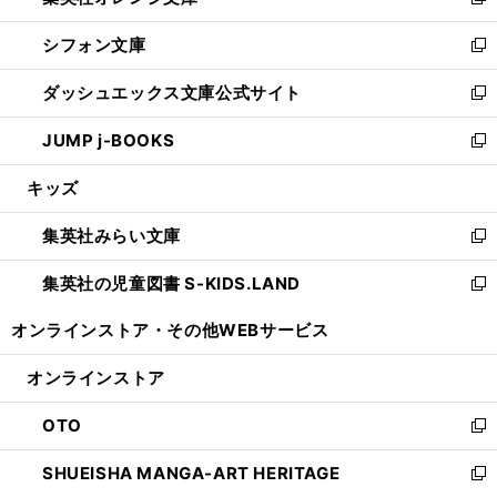
い
新
開
ウ
ウ
し
シフォン文庫
く
で
ィ
い
新
開
ン
ウ
し
ダッシュエックス文庫公式サイト
く
ド
ィ
い
新
ウ
ン
ウ
し
JUMP j-BOOKS
で
ド
ィ
い
新
開
ウ
ン
ウ
し
キッズ
く
で
ド
ィ
い
開
ウ
ン
ウ
集英社みらい文庫
く
で
ド
ィ
新
開
ウ
ン
し
集英社の児童図書 S-KIDS.LAND
く
で
ド
い
新
開
ウ
ウ
し
オンラインストア・
その他WEBサービス
く
で
ィ
い
開
ン
ウ
オンラインストア
く
ド
ィ
ウ
ン
OTO
で
ド
新
開
ウ
し
SHUEISHA MANGA-ART HERITAGE
く
で
い
新