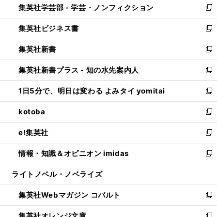
集英社学芸部 - 学芸・ノンフィクション
く
で
ド
ィ
新
開
ウ
ン
し
集英社ビジネス書
く
で
ド
い
新
開
ウ
ウ
し
集英社新書
く
で
ィ
い
新
開
ン
ウ
し
集英社新書プラス - 知の水先案内人
く
ド
ィ
い
新
ウ
ン
ウ
し
1日5分で、明日は変わる よみタイ yomitai
で
ド
ィ
い
新
開
ウ
ン
ウ
し
kotoba
く
で
ド
ィ
い
新
開
ウ
ン
ウ
し
e!集英社
く
で
ド
ィ
い
新
開
ウ
ン
ウ
し
情報・知識＆オピニオン imidas
く
で
ド
ィ
い
新
開
ウ
ン
ウ
し
ライトノベル・ノベライズ
く
で
ド
ィ
い
開
ウ
ン
ウ
集英社Webマガジン コバルト
く
で
ド
ィ
新
開
ウ
ン
し
集英社オレンジ文庫
く
で
ド