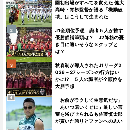
園初出場がすべてを変えた 健大
高崎・青栁監督が語る「機動破
壊」はこうして生まれた
J1全順位予想 識者５人が推す
2
優勝候補筆頭は？ J2降格の憂
き目に遭いそうな３クラブと
は？
秋春制が導入されたJ1リーグ2
3
026－27シーズンの行方はい
かに!? ５人の識者が全順位を
大胆予想
4
「お前がラクして生意気だな」
「あいつ若いくせに」厳しい言
葉を浴びせられるも佐藤慎太郎
が貫いた誇りとファンへの思い