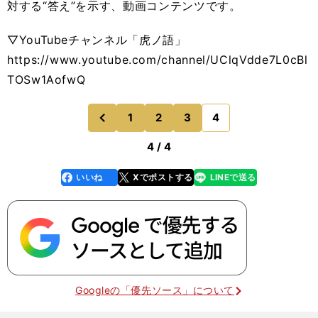
対する“答え”を示す、動画コンテンツです。
▽YouTubeチャンネル「虎ノ語」
https://www.youtube.com/channel/UClqVdde7L0cBl
TOSw1AofwQ
1
2
3
4
のページへ
前
4 / 4
いいね
Xでポストする
LINEで送る
line
faceboo
x
k
Googleの「優先ソース」について