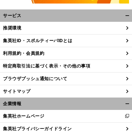
サービス
開
く/
推奨環境
閉
じ
集英社ID・スポルティーバIDとは
る
利用規約・会員規約
特定商取引法に基づく表示・その他の事項
ブラウザプッシュ通知について
サイトマップ
企業情報
開
く/
集英社ホームページ
新
閉
し
じ
集英社プライバシーガイドライン
い
る