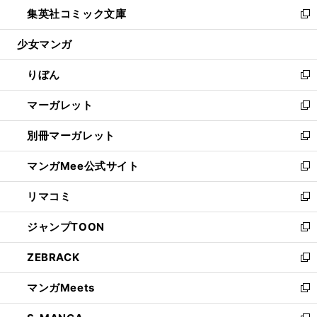
ウ
し
集英社コミック文庫
く
で
ド
ィ
い
新
開
ウ
ン
ウ
し
少女マンガ
く
で
ド
ィ
い
開
ウ
ン
ウ
りぼん
く
で
ド
ィ
新
開
ウ
ン
し
マーガレット
く
で
ド
い
新
開
ウ
ウ
し
別冊マーガレット
く
で
ィ
い
新
開
ン
ウ
し
マンガMee公式サイト
く
ド
ィ
い
新
ウ
ン
ウ
し
リマコミ
で
ド
ィ
い
新
開
ウ
ン
ウ
し
ジャンプTOON
く
で
ド
ィ
い
新
開
ウ
ン
ウ
し
ZEBRACK
く
で
ド
ィ
い
新
開
ウ
ン
ウ
し
マンガMeets
く
で
ド
ィ
い
新
開
ウ
ン
ウ
し