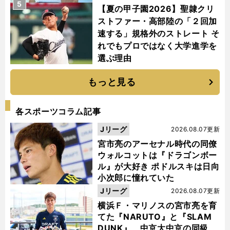
5
【夏の甲子園2026】聖隷クリ
ストファー・高部陸の「２回加
速する」規格外のストレート そ
れでもプロではなく大学進学を
選ぶ理由
もっと見る
各スポーツコラム記事
Jリーグ
2026.08.07更新
宮市亮のアーセナル時代の同僚
ウォルコットは『ドラゴンボー
ル』が大好き ポドルスキは日向
小次郎に憧れていた
Jリーグ
2026.08.07更新
横浜Ｆ・マリノスの宮市亮を育
てた『NARUTO』と『SLAM
DUNK』 中京大中京の同級