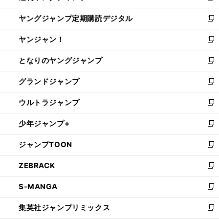
開
ウ
ン
し
ヤングジャンプ定期購読デジタル
く
で
ド
い
新
開
ウ
ウ
し
ヤンジャン！
く
で
ィ
い
新
開
ン
ウ
し
となりのヤングジャンプ
く
ド
ィ
い
新
ウ
ン
ウ
し
グランドジャンプ
で
ド
ィ
い
新
開
ウ
ン
ウ
し
ウルトラジャンプ
く
で
ド
ィ
い
新
開
ウ
ン
ウ
し
少年ジャンプ+
く
で
ド
ィ
い
新
開
ウ
ン
ウ
し
ジャンプTOON
く
で
ド
ィ
い
新
開
ウ
ン
ウ
し
ZEBRACK
く
で
ド
ィ
い
新
開
ウ
ン
ウ
し
S-MANGA
く
で
ド
ィ
い
新
開
ウ
ン
ウ
し
集英社ジャンプリミックス
く
で
ド
ィ
い
新
開
ウ
ン