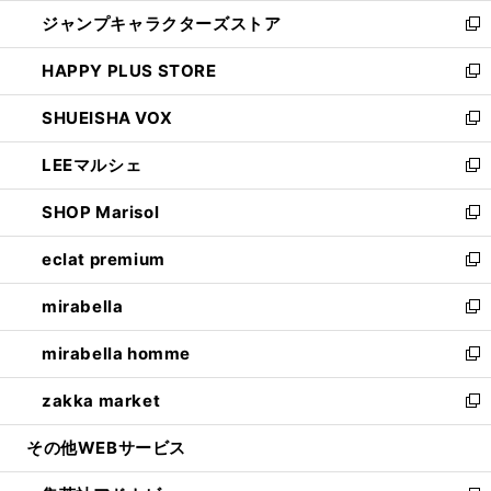
開
ウ
し
ジャンプキャラクターズストア
く
ィ
い
新
ン
ウ
し
HAPPY PLUS STORE
ド
ィ
い
新
ウ
ン
ウ
し
SHUEISHA VOX
で
ド
ィ
い
新
開
ウ
ン
ウ
し
LEEマルシェ
く
で
ド
ィ
い
新
開
ウ
ン
ウ
し
SHOP Marisol
く
で
ド
ィ
い
新
開
ウ
ン
ウ
し
eclat premium
く
で
ド
ィ
い
新
開
ウ
ン
ウ
し
mirabella
く
で
ド
ィ
い
新
開
ウ
ン
ウ
し
mirabella homme
く
で
ド
ィ
い
新
開
ウ
ン
ウ
し
zakka market
く
で
ド
ィ
い
新
開
ウ
ン
ウ
し
その他WEBサービス
く
で
ド
ィ
い
開
ウ
ン
ウ