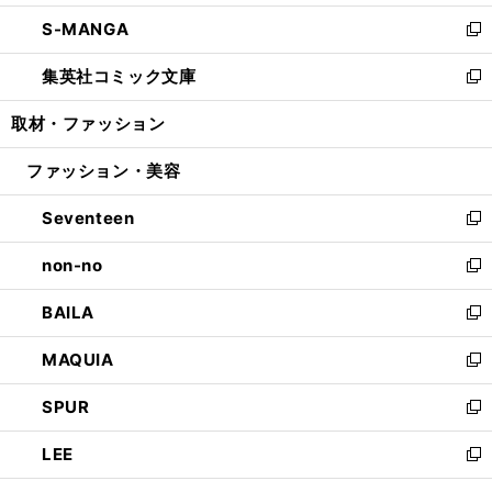
開
ウ
ン
ウ
し
S-MANGA
く
で
ド
ィ
い
新
開
ウ
ン
ウ
し
集英社コミック文庫
く
で
ド
ィ
い
新
開
ウ
ン
ウ
し
取材・ファッション
く
で
ド
ィ
い
開
ウ
ン
ウ
ファッション・美容
く
で
ド
ィ
開
ウ
ン
Seventeen
く
で
ド
新
開
ウ
し
non-no
く
で
い
新
開
ウ
し
BAILA
く
ィ
い
新
ン
ウ
し
MAQUIA
ド
ィ
い
新
ウ
ン
ウ
し
SPUR
で
ド
ィ
い
新
開
ウ
ン
ウ
し
LEE
く
で
ド
ィ
い
新
開
ウ
ン
ウ
し