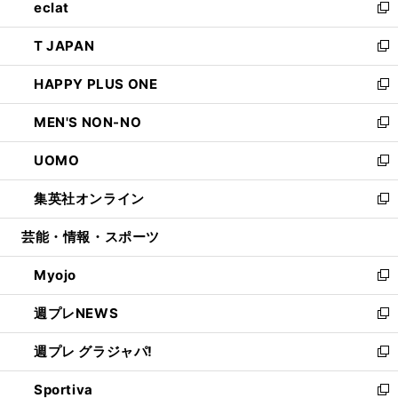
eclat
く
で
ド
ィ
い
新
開
ウ
ン
ウ
し
T JAPAN
く
で
ド
ィ
い
新
開
ウ
ン
ウ
し
HAPPY PLUS ONE
く
で
ド
ィ
い
新
開
ウ
ン
ウ
し
MEN'S NON-NO
く
で
ド
ィ
い
新
開
ウ
ン
ウ
し
UOMO
く
で
ド
ィ
い
新
開
ウ
ン
ウ
し
集英社オンライン
く
で
ド
ィ
い
新
開
ウ
ン
ウ
し
芸能・情報・スポーツ
く
で
ド
ィ
い
開
ウ
ン
ウ
Myojo
く
で
ド
ィ
新
開
ウ
ン
し
週プレNEWS
く
で
ド
い
新
開
ウ
ウ
し
週プレ グラジャパ!
く
で
ィ
い
新
開
ン
ウ
し
Sportiva
く
ド
ィ
い
新