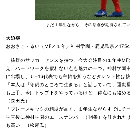
まだ１年生ながら、その活躍が期待されて
大迫塁
おおさこ・るい（MF／１年／神村学園・鹿児島県／175c
抜群のサッカーセンスを持つ、今大会注目の１年生MF
え、ハードワークを厭わない点も魅力の一つ。神村学園
に出場し、Ｕ−16代表でも主軸を担うなどタレント性は
「本人は『守備のところで生きる』と話していて、運動
も上手。今はトップ下をやっているけど、得点にも絡め
（森田氏）
「プレースキックの精度が高く、１年生ながらすでにチ
学直後に神村学園のエースナンバー（14番）を託された
。
決
、
も高い」（松尾氏）
PK