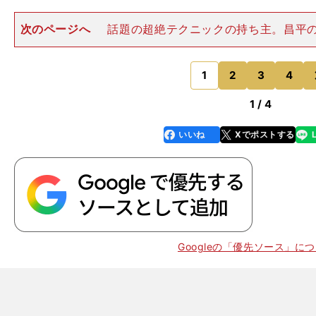
次のページへ
話題の超絶テクニックの持ち主。昌平
直輝すとう・なおき（MF／３年／昌平・埼玉県／169cm
絶技巧で相手を翻弄し、見る者を唸らせる今大会ナンバ
ー。洗練された
1
2
3
4
のページへ
1 / 4
いいね
Xでポストする
line
faceboo
x
k
Googleの「優先ソース」に