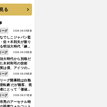
見る
事
リーグ
2026.08.09更新
なでしこジャパン監
・佐々木則夫が振り
る明治大時代「練習
しない（木村）和司
リーグ
2026.08.09更新
脚光を浴びて...。全
治大時代から別格だ
面白くない４年間で
った木村和司の技術
た」
実は僕、アイツのフ
イントを真似してい
リーグ
2026.08.08更新
した」と元なでしこ
リーグ開幕戦は白熱
ャパン監督・佐々木
逆転劇 だが観客、視
夫
者にとって「価値あ
イベント」になって
リーグ
2026.08.07更新
たか
市亮のアーセナル時
の同僚ウォルコット