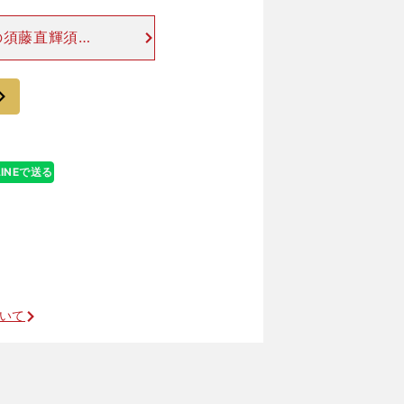
の須藤直輝須藤
、63kg） 超
ーワンドリブラ
次
LINEで送る
ついて