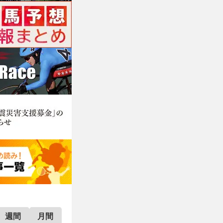
週間
月間