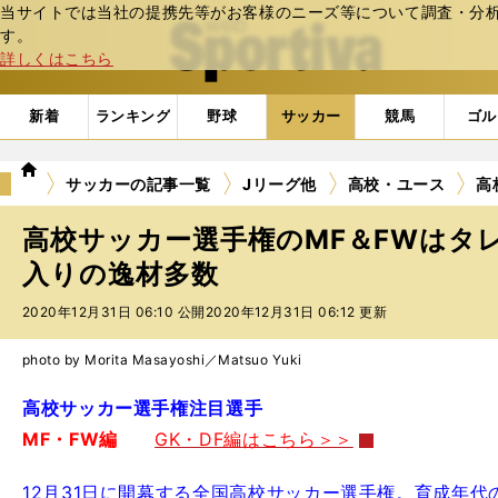
当サイトでは当社の提携先等がお客様のニーズ等について調査・分析し
web Sportiva (webスポルティーバ)
す。
詳しくはこちら
新着
ランキング
野球
サッカー
競馬
ゴル
we
サッカーの記事一覧
Jリーグ他
高校・ユース
高
b
ス
高校サッカー選手権のMF＆FWはタ
ポ
ル
入りの逸材多数
テ
2020年12月31日 06:10 公開
2020年12月31日 06:12 更新
ィ
ー
バ
photo by Morita Masayoshi／Matsuo Yuki
高校サッカー選手権注目選手
MF・FW編
GK・DF編はこちら＞＞
12月31日に開幕する全国高校サッカー選手権。育成年代