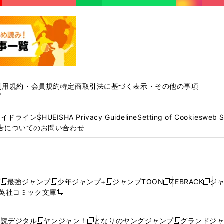
利用規約・会員規約
特定商取引法に基づく表示・その他の事項
プ
ガイドライン
SHUEISHA Privacy Guideline
Setting of Cookies
web 
告についてのお問い合わせ
プ
最強ジャンプ
少年ジャンプ+
ジャンプTOON
ZEBRACK
ジ
新
新
新
新
新
英社コミック文庫
し
新
し
し
し
し
い
い
し
い
い
い
ウ
ウ
い
ウ
ウ
ウ
購読デジタル
ヤンジャン！
となりのヤングジャンプ
グランドジ
新
新
新