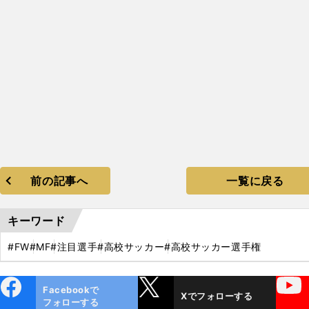
前の記事へ
一覧に戻る
キーワード
#FW
#MF
#注目選手
#高校サッカー
#高校サッカー選手権
ebo
X
YouTube
Facebookで
Xでフォローする
ok
フォローする