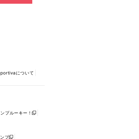
Sportivaについて
ャンプルーキー！
新
し
い
ウ
ャンプ
新