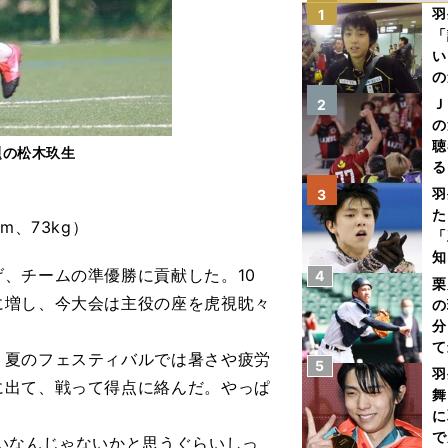
羽
1
「
い
の
Ｊ
2
の
聴
題の松木玖生
る
い
羽
3
た
、73kg）
「
知
、チームの準優勝に貢献した。10
4
栗
に増し、今大会は主役の座を虎視眈々
の
分
て
。夏のフェスティバルでは暑さや疲労
5
球
羽
に出て、戦って得点に絡んだ。やっぱ
舞
に
で
いなんじゃないかと思うぐらいしっ