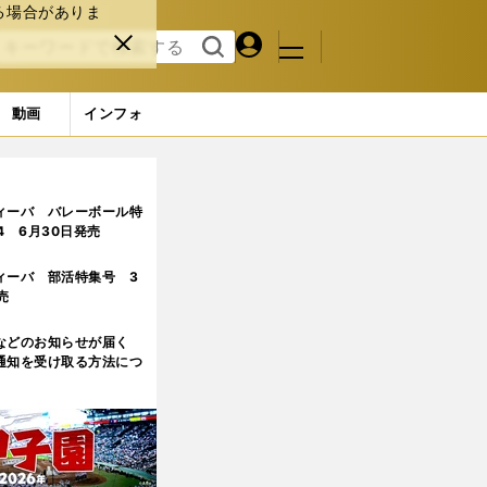
る場合がありま
マイペ
閉じ
検索
メニュ
ー
る
す
ジ
る
動画
インフォ
材多数
ィーバ バレーボール特
.4 6月30日発売
ィーバ 部活特集号 3
売
などのお知らせが届く
通知を受け取る方法につ