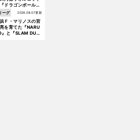
『ドラゴンボール』
大好き ポドルスキは
リーグ
2026.08.07更新
向小次郎に憧れてい
浜Ｆ・マリノスの宮
亮を育てた『NARU
O』と『SLAM DUN
』 中京大中京の同
生・木原龍一は"ジ
ンプ係"だった
前
へ