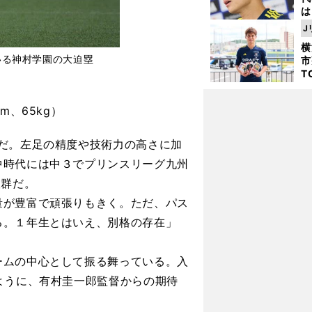
は
が
J
日
横
た
いる神村学園の大迫塁
市
T
K
級
m、65kg）
ャ
だ。左足の精度や技術力の高さに加
中時代には中３でプリンスリーグ九州
抜群だ。
量が豊富で頑張りもきく。ただ、パス
る。１年生とはいえ、別格の存在」
ームの中心として振る舞っている。入
ように、有村圭一郎監督からの期待
」