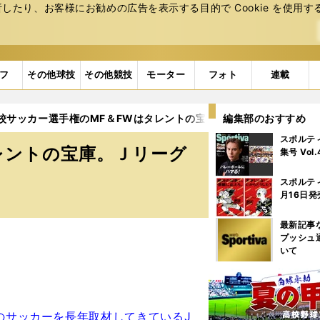
たり、お客様にお勧めの広告を表⽰する⽬的で Cookie を使⽤す
フ
その他球技
その他競技
モーター
フォト
連載
校サッカー選手権のMF＆FWはタレントの宝庫。Ｊリーグ入りの逸
編集部のおすすめ
スポルテ
レントの宝庫。Ｊリーグ
集号 Vol
スポルテ
月16日発
最新記事
プッシュ
いて
のサッカーを長年取材してきているJ