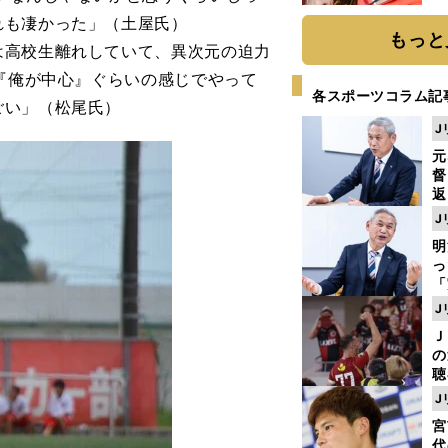
れも凄かった」（土屋氏）
もっと
は高校生離れしていて、異次元の迫力
も『俺が中心』ぐらいの感じでやって
各スポーツコラム記
ごい」（松尾氏）
J
元
督
返
も
J
が
明
然
し
「
ェ
J
ま
Ｊ
ジ
の
則
聴
る
J
い
宮
代