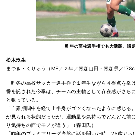
昨年の高校選手権でも大活躍。話
松木玖生
まつき・くりゅう（MF／２年／青森山田・青森県／178cm
昨冬の高校サッカー選手権で１年生ながら４得点を挙げ
番を託された今季は、チームの主軸として存在感がさら
と狙っている。
「自粛期間中を経て上半身がゴツくなったように感じる
が見られる状態だったが、運動量や気持ちでどんどん前
り気持ちの面でモノが違う」（森田氏）
「昨年のプレミアリーグ序盤に話を聞いた時、25歳ぐら