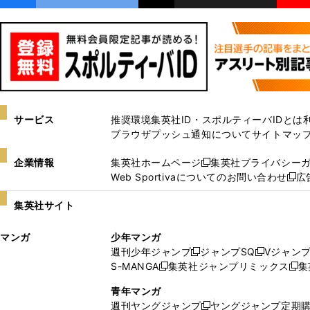
サービス
推奨環境
集英社ID・スポルティーバIDとは
ブラウザプッシュ通知について
サイトマッ
企業情報
集英社ホームページ
集英社プライバシー
新
Web Sportivaについてのお問い合わせ
広
し
新
い
し
集英社サイト
ウ
い
ィ
ウ
マンガ
少年マンガ
ン
ィ
週刊少年ジャンプ
ジャンプSQ
Vジャン
ド
ン
新
新
S-MANGA
集英社ジャンプリミックス
集
ウ
ド
新
し
し
新
で
ウ
し
い
い
し
青年マンガ
開
で
い
ウ
ウ
い
週刊ヤングジャンプ
ヤングジャンプ定期
新