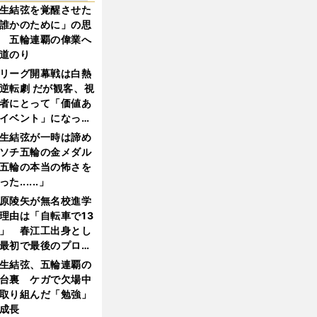
生結弦を覚醒させた
誰かのために」の思
 五輪連覇の偉業へ
道のり
リーグ開幕戦は白熱
逆転劇 だが観客、視
者にとって「価値あ
イベント」になって
たか
生結弦が一時は諦め
ソチ五輪の金メダル
五輪の本当の怖さを
った......」
原陵矢が無名校進学
理由は「自転車で13
」 春江工出身とし
最初で最後のプロ野
選手となった
生結弦、五輪連覇の
台裏 ケガで欠場中
取り組んだ「勉強」
成長