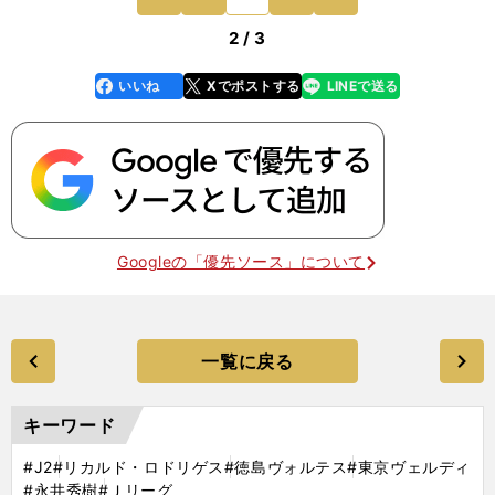
ものの、ひとつの攻
前
2 / 3
いいね
Xでポストする
LINEで送る
line
faceboo
x
k
Googleの「優先ソース」について
一覧に戻る
キーワード
#J2
#リカルド・ロドリゲス
#徳島ヴォルテス
#東京ヴェルディ
#永井秀樹
#Ｊリーグ