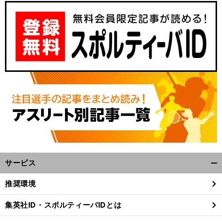
サービス
開
く/
推奨環境
閉
じ
集英社ID・スポルティーバIDとは
る