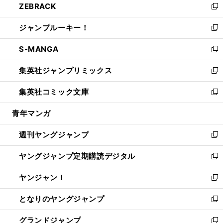
ZEBRACK
く
で
ド
ィ
い
新
開
ウ
ン
ウ
し
ジャンプルーキー！
く
で
ド
ィ
い
新
開
ウ
ン
ウ
し
S-MANGA
く
で
ド
ィ
い
新
開
ウ
ン
ウ
し
集英社ジャンプリミックス
く
で
ド
ィ
い
新
開
ウ
ン
ウ
し
集英社コミック文庫
く
で
ド
ィ
い
新
開
ウ
ン
ウ
し
青年マンガ
く
で
ド
ィ
い
開
ウ
ン
ウ
週刊ヤングジャンプ
く
で
ド
ィ
新
開
ウ
ン
し
ヤングジャンプ定期購読デジタル
く
で
ド
い
新
開
ウ
ウ
し
ヤンジャン！
く
で
ィ
い
新
開
ン
ウ
し
となりのヤングジャンプ
く
ド
ィ
い
新
ウ
ン
ウ
し
グランドジャンプ
で
ド
ィ
い
新