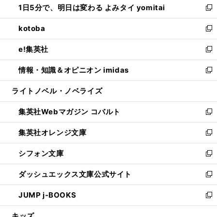
1日5分で、明日は変わる よみタイ yomitai
で
ド
ィ
い
新
開
ウ
ン
ウ
し
kotoba
く
で
ド
ィ
い
新
開
ウ
ン
ウ
し
e!集英社
く
で
ド
ィ
い
新
開
ウ
ン
ウ
し
情報・知識＆オピニオン imidas
く
で
ド
ィ
い
新
開
ウ
ン
ウ
し
ライトノベル・ノベライズ
く
で
ド
ィ
い
開
ウ
ン
ウ
集英社Webマガジン コバルト
く
で
ド
ィ
新
開
ウ
ン
し
集英社オレンジ文庫
く
で
ド
い
新
開
ウ
ウ
し
シフォン文庫
く
で
ィ
い
新
開
ン
ウ
し
ダッシュエックス文庫公式サイト
く
ド
ィ
い
新
ウ
ン
ウ
し
JUMP j-BOOKS
で
ド
ィ
い
新
開
ウ
ン
ウ
し
キッズ
く
で
ド
ィ