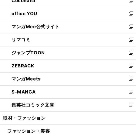
Cocohana
く
で
ド
い
新
開
ウ
ウ
し
office YOU
く
で
ィ
い
新
開
ン
ウ
し
マンガMee公式サイト
く
ド
ィ
い
新
ウ
ン
ウ
し
リマコミ
で
ド
ィ
い
新
開
ウ
ン
ウ
し
ジャンプTOON
く
で
ド
ィ
い
新
開
ウ
ン
ウ
し
ZEBRACK
く
で
ド
ィ
い
新
開
ウ
ン
ウ
し
マンガMeets
く
で
ド
ィ
い
新
開
ウ
ン
ウ
し
S-MANGA
く
で
ド
ィ
い
新
開
ウ
ン
ウ
し
集英社コミック文庫
く
で
ド
ィ
い
新
開
ウ
ン
ウ
し
取材・ファッション
く
で
ド
ィ
い
開
ウ
ン
ウ
ファッション・美容
く
で
ド
ィ