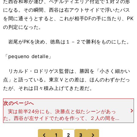
た西谷和希が運び、ペナルティエリア付近で１対２の形
になる。その瞬間、西谷は右アウトサイドで浮いたパス
を間に通そうとすると、これが相手DFの手に当たり、PK
の判定になった。
岩尾がPKを決め、徳島は１－２で勝利をものにした。
「pequeno detalle」
リカルド・ロドリゲス監督は、勝因を「小さく細かい
点」と語っている。東京Ｖとの差は、ほんのわずかだっ
たが、それは日々積み上げてきた差だ。
次のページへ
実は前半24分にも、決勝点と似たシーンがあっ
た。西谷が左サイドでためを作って、２人の間を浮
き球で通し、これを受けた選手の折り返しからネッ
トを揺らした。オフサイドでゴールは取り消された
次
1
2
3
のページへ
のページへ