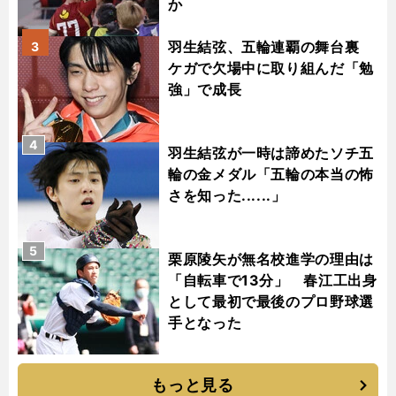
か
羽生結弦、五輪連覇の舞台裏
3
ケガで欠場中に取り組んだ「勉
強」で成長
4
羽生結弦が一時は諦めたソチ五
輪の金メダル「五輪の本当の怖
さを知った......」
5
栗原陵矢が無名校進学の理由は
「自転車で13分」 春江工出身
として最初で最後のプロ野球選
手となった
もっと見る