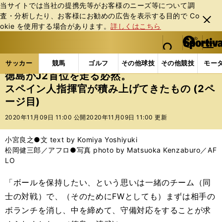
当サイトでは当社の提携先等がお客様のニーズ等について調
査・分析したり、お客様にお勧めの広告を表⽰する⽬的で Co
閉じ
okie を使⽤する場合があります。
詳しくはこちら
る
マイペ
web Sportiva (webスポルティーバ)
検索
メニュ
we
ー
サッカーの記事一覧
Jリーグ他
Jリーグ
徳島が
b
ジ
サッカー
競馬
ゴルフ
その他球技
その他競技
モー
ス
徳島がJ2首位を走る必然。
ポ
スペイン人指揮官が積み上げてきたもの (2ペ
ル
ージ目)
テ
ィ
2020年11月09日 11:00 公開
2020年11月09日 11:00 更新
ー
バ
小宮良之●文 text by Komiya Yoshiyuki
松岡健三郎／アフロ●写真 photo by Matsuoka Kenzaburo／AF
LO
「ボールを保持したい、という思いは一緒のチーム（同
士の対戦）で、（そのためにFWとしても）まずは相手の
ボランチを消し、中を締めて、守備対応をすることが求