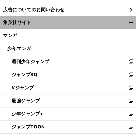
し
広告についてのお問い合わせ
い
ウ
集英社サイト
ィ
開
ン
く/
マンガ
ド
閉
ウ
じ
少年マンガ
で
る
開
週刊少年ジャンプ
く
新
し
ジャンプSQ
い
新
ウ
し
Vジャンプ
ィ
い
新
ン
ウ
し
最強ジャンプ
ド
ィ
い
新
ウ
ン
ウ
し
少年ジャンプ+
で
ド
ィ
い
新
開
ウ
ン
ウ
し
ジャンプTOON
く
で
ド
ィ
い
新
開
ウ
ン
ウ
し