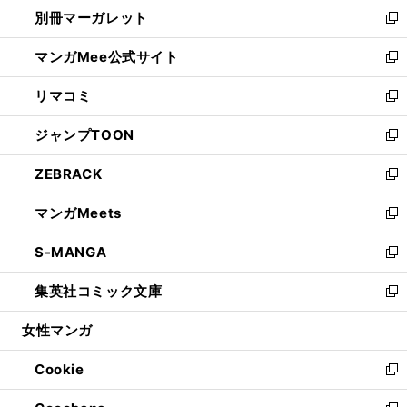
ウ
し
別冊マーガレット
く
で
ィ
い
新
開
ン
ウ
し
マンガMee公式サイト
く
ド
ィ
い
新
ウ
ン
ウ
し
リマコミ
で
ド
ィ
い
新
開
ウ
ン
ウ
し
ジャンプTOON
く
で
ド
ィ
い
新
開
ウ
ン
ウ
し
ZEBRACK
く
で
ド
ィ
い
新
開
ウ
ン
ウ
し
マンガMeets
く
で
ド
ィ
い
新
開
ウ
ン
ウ
し
S-MANGA
く
で
ド
ィ
い
新
開
ウ
ン
ウ
し
集英社コミック文庫
く
で
ド
ィ
い
新
開
ウ
ン
ウ
し
女性マンガ
く
で
ド
ィ
い
開
ウ
ン
ウ
Cookie
く
で
ド
ィ
新
開
ウ
ン
し