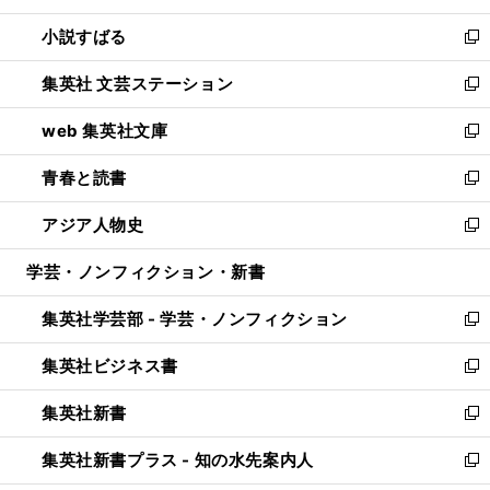
開
ウ
し
小説すばる
く
で
い
新
開
ウ
し
集英社 文芸ステーション
く
ィ
い
新
ン
ウ
し
web 集英社文庫
ド
ィ
い
新
ウ
ン
ウ
し
青春と読書
で
ド
ィ
い
新
開
ウ
ン
ウ
し
アジア人物史
く
で
ド
ィ
い
新
開
ウ
ン
ウ
し
学芸・ノンフィクション・新書
く
で
ド
ィ
い
開
ウ
ン
ウ
集英社学芸部 - 学芸・ノンフィクション
く
で
ド
ィ
新
開
ウ
ン
し
集英社ビジネス書
く
で
ド
い
新
開
ウ
ウ
し
集英社新書
く
で
ィ
い
新
開
ン
ウ
し
集英社新書プラス - 知の水先案内人
く
ド
ィ
い
新
ウ
ン
ウ
し