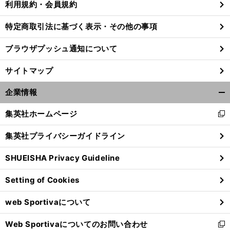
利用規約・会員規約
特定商取引法に基づく表示・その他の事項
前
ブラウザプッシュ通知について
へ
サイトマップ
企業情報
開
く/
集英社ホームページ
新
閉
し
じ
集英社プライバシーガイドライン
い
る
ウ
SHUEISHA Privacy Guideline
ィ
ン
Setting of Cookies
ド
ウ
web Sportivaについて
で
開
Web Sportivaについてのお問い合わせ
く
新