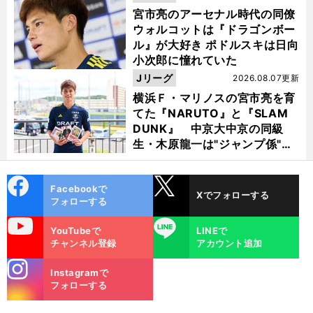
宮市亮のアーセナル時代の同僚
ウォルコットは『ドラゴンボー
ル』が大好き ポドルスキは日向
小次郎に憧れていた
Jリーグ
2026.08.07更新
横浜Ｆ・マリノスの宮市亮を育
てた『NARUTO』と『SLAM
DUNK』 中京大中京の同級
生・木原龍一は"ジャンプ係"だ
った
cebo
X
Facebookで
Xでフォローする
ok
フォローする
uTube
LINE
YouTubeで
LINEで
チャンネル登録
アカウント追加
stagra
Instagramで
m
フォローする