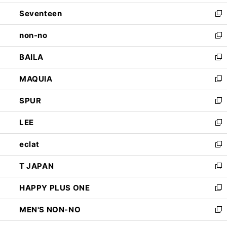
開
ウ
ン
Seventeen
く
で
ド
新
開
ウ
し
non-no
く
で
い
新
開
ウ
し
BAILA
く
ィ
い
新
ン
ウ
し
MAQUIA
ド
ィ
い
新
ウ
ン
ウ
し
SPUR
で
ド
ィ
い
新
開
ウ
ン
ウ
し
LEE
く
で
ド
ィ
い
新
開
ウ
ン
ウ
し
eclat
く
で
ド
ィ
い
新
開
ウ
ン
ウ
し
T JAPAN
く
で
ド
ィ
い
新
開
ウ
ン
ウ
し
HAPPY PLUS ONE
く
で
ド
ィ
い
新
開
ウ
ン
ウ
し
MEN'S NON-NO
く
で
ド
ィ
い
新
開
ウ
ン
ウ
し