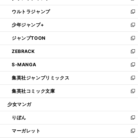
開
ウ
ン
ウ
し
ウルトラジャンプ
く
で
ド
ィ
い
新
開
ウ
ン
ウ
し
少年ジャンプ+
く
で
ド
ィ
い
新
開
ウ
ン
ウ
し
ジャンプTOON
く
で
ド
ィ
い
新
開
ウ
ン
ウ
し
ZEBRACK
く
で
ド
ィ
い
新
開
ウ
ン
ウ
し
S-MANGA
く
で
ド
ィ
い
新
開
ウ
ン
ウ
し
集英社ジャンプリミックス
く
で
ド
ィ
い
新
開
ウ
ン
ウ
し
集英社コミック文庫
く
で
ド
ィ
い
新
開
ウ
ン
ウ
し
少女マンガ
く
で
ド
ィ
い
開
ウ
ン
ウ
りぼん
く
で
ド
ィ
新
開
ウ
ン
し
マーガレット
く
で
ド
い
新
開
ウ