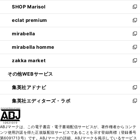
ウ
ン
ウ
し
SHOP Marisol
く
で
ド
ィ
い
新
開
ウ
ン
ウ
し
eclat premium
く
で
ド
ィ
い
新
開
ウ
ン
ウ
し
mirabella
く
で
ド
ィ
い
新
開
ウ
ン
ウ
し
mirabella homme
く
で
ド
ィ
い
新
開
ウ
ン
ウ
し
zakka market
く
で
ド
ィ
い
新
開
ウ
ン
ウ
し
その他WEBサービス
く
で
ド
ィ
い
開
ウ
ン
ウ
集英社アドナビ
く
で
ド
ィ
新
開
ウ
ン
し
集英社エディターズ・ラボ
く
で
ド
い
新
開
ウ
ウ
し
く
で
ィ
い
開
ン
ウ
ABJマークは、この電子書店・電子書籍配信サービスが、著作権者からコンテ
く
ド
ィ
ンツ使用許諾を得た正規版配信サービスであることを示す登録商標（登録番号
ウ
ン
第6091713号）です。ABJマークの詳細、ABJマークを掲示しているサービス