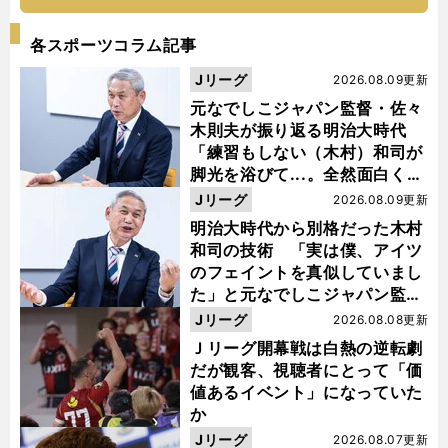
各スポーツコラム記事
Jリーグ
2026.08.09更新
元なでしこジャパン監督・佐々
木則夫が振り返る明治大時代
「練習もしない（木村）和司が
脚光を浴びて...。全然面白くな
い４年間でした」
Jリーグ
2026.08.09更新
明治大時代から別格だった木村
和司の技術 「実は僕、アイツ
のフェイントを真似していまし
た」と元なでしこジャパン監
督・佐々木則夫
Jリーグ
2026.08.08更新
Ｊリーグ開幕戦は白熱の逆転劇
だが観客、視聴者にとって「価
値あるイベント」になっていた
か
Jリーグ
2026.08.07更新