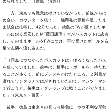
められました」（徳島・清武)）
一方、東京Ｖも戦意は挫けていなかった。前線からは
め合い、カウンターを狙う。一触即発の様相を呈したま
ま試合は推移し、42分だった。徳島のFWが落としたボ
ールに鋭く反応したMF藤田譲瑠チマがパスカットに成功
し、そのままボールをFWにつけ、再び受けたボールを右
足で左隅へ流し込んだ。
「（同点につながったパスカットは）ゆるくなったパス
を狙っていました。前半は、相手に（ボールを）持たれ
ることが多くて。前にプレスをかけたところ、２列目が
遅れてワンタッチではがされていたので、マンツーマン
で行こうと。後半はアグレッシブに戦うことができまし
た」（東京Ｖ・藤田）
後半、徳島は東京Ｖの真っ向勝負に、やや不利な形勢