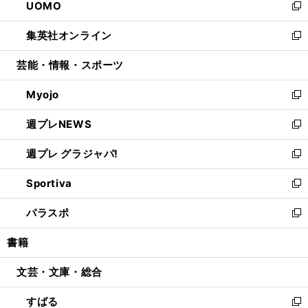
UOMO
く
で
ド
ィ
い
新
開
ウ
ン
ウ
し
集英社オンライン
く
で
ド
ィ
い
新
開
ウ
ン
ウ
し
芸能・情報・スポーツ
く
で
ド
ィ
い
開
ウ
ン
ウ
Myojo
く
で
ド
ィ
新
開
ウ
ン
し
週プレNEWS
く
で
ド
い
新
開
ウ
ウ
し
週プレ グラジャパ!
く
で
ィ
い
新
開
ン
ウ
し
Sportiva
く
ド
ィ
い
新
ウ
ン
ウ
し
パラスポ
で
ド
ィ
い
新
開
ウ
ン
ウ
し
書籍
く
で
ド
ィ
い
開
ウ
ン
ウ
文芸・文庫・総合
く
で
ド
ィ
開
ウ
ン
すばる
く
で
ド
新