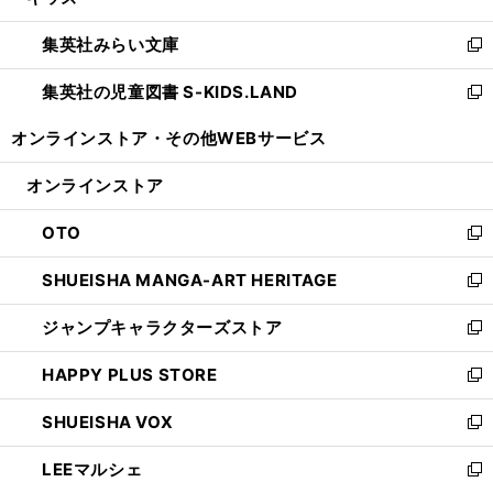
い
開
ウ
ン
ウ
集英社みらい文庫
く
で
ド
ィ
新
開
ウ
ン
し
集英社の児童図書 S-KIDS.LAND
く
で
ド
い
新
開
ウ
ウ
し
オンラインストア・
その他WEBサービス
く
で
ィ
い
開
ン
ウ
オンラインストア
く
ド
ィ
ウ
ン
OTO
で
ド
新
開
ウ
し
SHUEISHA MANGA-ART HERITAGE
く
で
い
新
開
ウ
し
ジャンプキャラクターズストア
く
ィ
い
新
ン
ウ
し
HAPPY PLUS STORE
ド
ィ
い
新
ウ
ン
ウ
し
SHUEISHA VOX
で
ド
ィ
い
新
開
ウ
ン
ウ
し
LEEマルシェ
く
で
ド
ィ
い
新
開