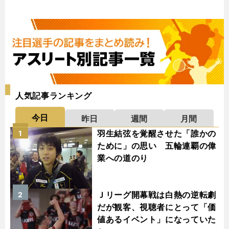
人気記事ランキング
今日
昨日
週間
月間
羽生結弦を覚醒させた「誰かの
1
ために」の思い 五輪連覇の偉
業への道のり
Ｊリーグ開幕戦は白熱の逆転劇
2
だが観客、視聴者にとって「価
値あるイベント」になっていた