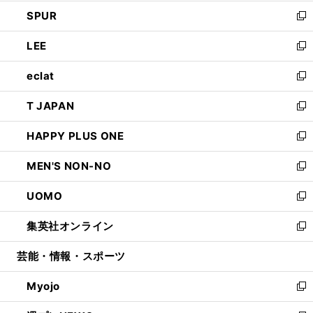
ウ
ン
ウ
し
SPUR
で
ド
ィ
い
新
開
ウ
ン
ウ
し
LEE
く
で
ド
ィ
い
新
開
ウ
ン
ウ
し
eclat
く
で
ド
ィ
い
新
開
ウ
ン
ウ
し
T JAPAN
く
で
ド
ィ
い
新
開
ウ
ン
ウ
し
HAPPY PLUS ONE
く
で
ド
ィ
い
新
開
ウ
ン
ウ
し
MEN'S NON-NO
く
で
ド
ィ
い
新
開
ウ
ン
ウ
し
UOMO
く
で
ド
ィ
い
新
開
ウ
ン
ウ
し
集英社オンライン
く
で
ド
ィ
い
新
開
ウ
ン
ウ
し
芸能・情報・スポーツ
く
で
ド
ィ
い
開
ウ
ン
ウ
Myojo
く
で
ド
ィ
新
開
ウ
ン
し