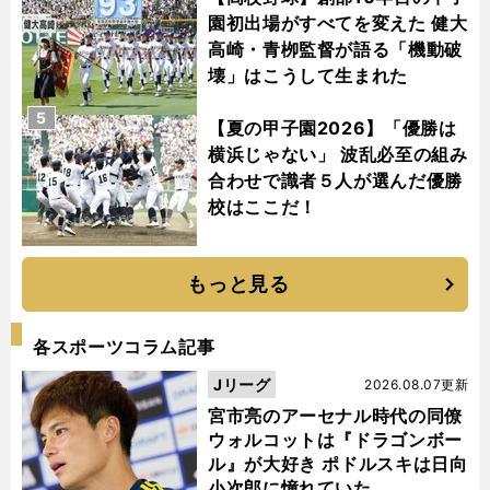
園初出場がすべてを変えた 健大
高崎・青栁監督が語る「機動破
壊」はこうして生まれた
5
【夏の甲子園2026】「優勝は
横浜じゃない」 波乱必至の組み
合わせで識者５人が選んだ優勝
校はここだ！
もっと見る
各スポーツコラム記事
Jリーグ
2026.08.07更新
宮市亮のアーセナル時代の同僚
ウォルコットは『ドラゴンボー
ル』が大好き ポドルスキは日向
小次郎に憧れていた