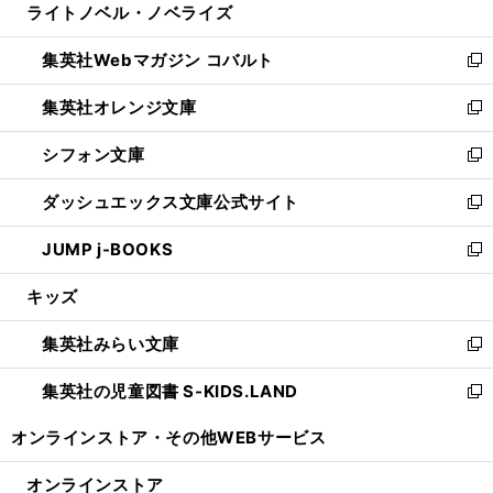
ライトノベル・ノベライズ
く
で
ド
ィ
い
開
ウ
ン
ウ
集英社Webマガジン コバルト
く
で
ド
ィ
新
開
ウ
ン
し
集英社オレンジ文庫
く
で
ド
い
新
開
ウ
ウ
し
シフォン文庫
く
で
ィ
い
新
開
ン
ウ
し
ダッシュエックス文庫公式サイト
く
ド
ィ
い
新
ウ
ン
ウ
し
JUMP j-BOOKS
で
ド
ィ
い
新
開
ウ
ン
ウ
し
キッズ
く
で
ド
ィ
い
開
ウ
ン
ウ
集英社みらい文庫
く
で
ド
ィ
新
開
ウ
ン
し
集英社の児童図書 S-KIDS.LAND
く
で
ド
い
新
開
ウ
ウ
し
オンラインストア・
その他WEBサービス
く
で
ィ
い
開
ン
ウ
オンラインストア
く
ド
ィ