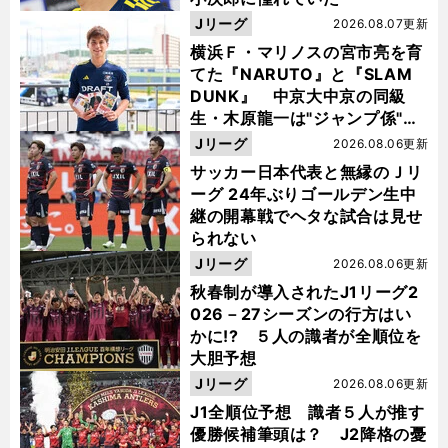
Jリーグ
2026.08.07更新
横浜Ｆ・マリノスの宮市亮を育
てた『NARUTO』と『SLAM
DUNK』 中京大中京の同級
生・木原龍一は"ジャンプ係"だ
った
Jリーグ
2026.08.06更新
サッカー日本代表と無縁のＪリ
ーグ 24年ぶりゴールデン生中
継の開幕戦でヘタな試合は見せ
られない
Jリーグ
2026.08.06更新
秋春制が導入されたJ1リーグ2
026－27シーズンの行方はい
かに!? ５人の識者が全順位を
大胆予想
Jリーグ
2026.08.06更新
J1全順位予想 識者５人が推す
優勝候補筆頭は？ J2降格の憂