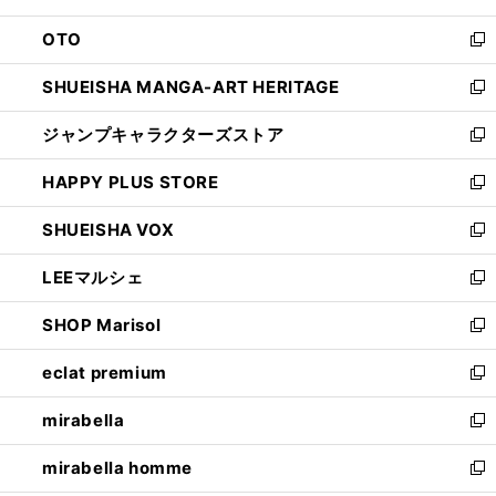
ウ
ン
OTO
で
ド
新
開
ウ
し
SHUEISHA MANGA-ART HERITAGE
く
で
い
新
開
ウ
し
ジャンプキャラクターズストア
く
ィ
い
新
ン
ウ
し
HAPPY PLUS STORE
ド
ィ
い
新
ウ
ン
ウ
し
SHUEISHA VOX
で
ド
ィ
い
新
開
ウ
ン
ウ
し
LEEマルシェ
く
で
ド
ィ
い
新
開
ウ
ン
ウ
し
SHOP Marisol
く
で
ド
ィ
い
新
開
ウ
ン
ウ
し
eclat premium
く
で
ド
ィ
い
新
開
ウ
ン
ウ
し
mirabella
く
で
ド
ィ
い
新
開
ウ
ン
ウ
し
mirabella homme
く
で
ド
ィ
い
新
開
ウ
ン
ウ
し