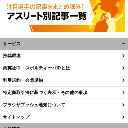
サービス
開
く/
推奨環境
閉
。
前
じ
へ
Q
集英社ID・スポルティーバIDとは
る
利用規約・会員規約
特定商取引法に基づく表示・その他の事項
ブラウザプッシュ通知について
サイトマップ