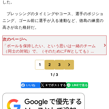
した。
プレッシングのタイミングやコース、選手のポジショ
ニング、ゴール前に選手が入る連動など、徳島の練度の
高さが出た格好だ。
次のページへ
「ボールを保持したい、という思いは一緒のチーム
（同士の対戦）で、（そのためにFWとしても）ま
ずは相手のボランチを消し、中を締めて、守備対応
をすることが求められました」（徳島・清武)）
次
1
2
3
のページへ
一方、東京Ｖも
1 / 3
いいね
Xでポストする
LINEで送る
line
faceboo
x
k