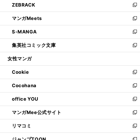
ZEBRACK
く
で
ド
ィ
い
新
開
ウ
ン
ウ
し
マンガMeets
く
で
ド
ィ
い
新
開
ウ
ン
ウ
し
S-MANGA
く
で
ド
ィ
い
新
開
ウ
ン
ウ
し
集英社コミック文庫
く
で
ド
ィ
い
新
開
ウ
ン
ウ
し
女性マンガ
く
で
ド
ィ
い
開
ウ
ン
ウ
Cookie
く
で
ド
ィ
新
開
ウ
ン
し
Cocohana
く
で
ド
い
新
開
ウ
ウ
し
office YOU
く
で
ィ
い
新
開
ン
ウ
し
マンガMee公式サイト
く
ド
ィ
い
新
ウ
ン
ウ
し
リマコミ
で
ド
ィ
い
新
開
ウ
ン
ウ
し
ジャンプTOON
く
で
ド
ィ