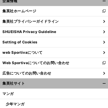
企業情報
開
く/
集英社ホームページ
新
閉
し
じ
集英社プライバシーガイドライン
い
る
ウ
SHUEISHA Privacy Guideline
ィ
ン
Setting of Cookies
ド
ウ
web Sportivaについて
で
開
Web Sportivaについてのお問い合わせ
く
新
し
広告についてのお問い合わせ
い
ウ
集英社サイト
ィ
開
ン
く/
マンガ
ド
閉
ウ
じ
少年マンガ
で
る