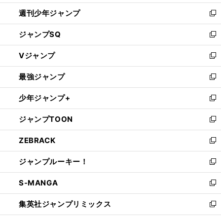
開
週刊少年ジャンプ
く
新
し
ジャンプSQ
い
新
ウ
し
Vジャンプ
ィ
い
新
ン
ウ
し
最強ジャンプ
ド
ィ
い
新
ウ
ン
ウ
し
少年ジャンプ+
で
ド
ィ
い
新
開
ウ
ン
ウ
し
ジャンプTOON
く
で
ド
ィ
い
新
開
ウ
ン
ウ
し
ZEBRACK
く
で
ド
ィ
い
新
開
ウ
ン
ウ
し
ジャンプルーキー！
く
で
ド
ィ
い
新
開
ウ
ン
ウ
し
S-MANGA
く
で
ド
ィ
い
新
開
ウ
ン
ウ
し
集英社ジャンプリミックス
く
で
ド
ィ
い
新
開
ウ
ン
ウ
し