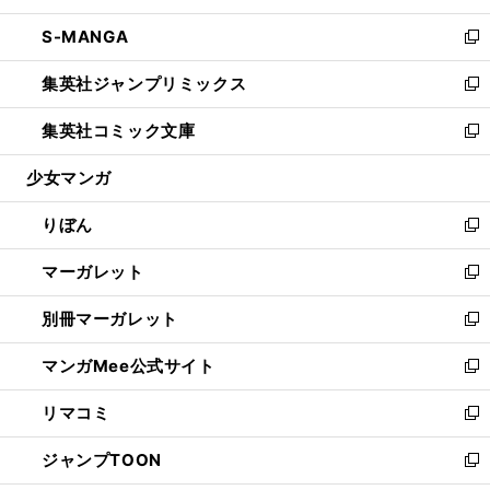
開
ウ
ン
ウ
し
S-MANGA
く
で
ド
ィ
い
新
開
ウ
ン
ウ
し
集英社ジャンプリミックス
く
で
ド
ィ
い
新
開
ウ
ン
ウ
し
集英社コミック文庫
く
で
ド
ィ
い
新
開
ウ
ン
ウ
し
少女マンガ
く
で
ド
ィ
い
開
ウ
ン
ウ
りぼん
く
で
ド
ィ
新
開
ウ
ン
し
マーガレット
く
で
ド
い
新
開
ウ
ウ
し
別冊マーガレット
く
で
ィ
い
新
開
ン
ウ
し
マンガMee公式サイト
く
ド
ィ
い
新
ウ
ン
ウ
し
リマコミ
で
ド
ィ
い
新
開
ウ
ン
ウ
し
ジャンプTOON
く
で
ド
ィ
い
新
開
ウ
ン
ウ
し