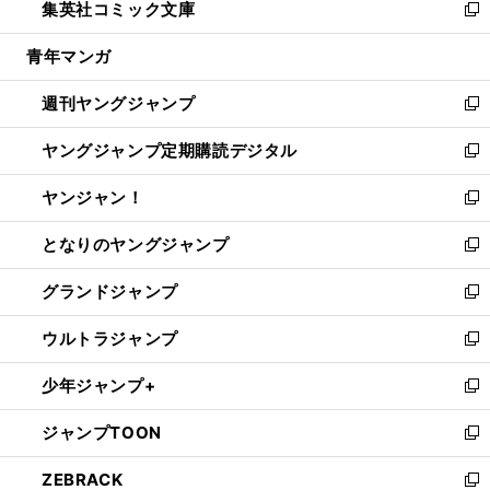
集英社コミック文庫
く
で
ド
ィ
い
新
開
ウ
ン
ウ
し
青年マンガ
く
で
ド
ィ
い
開
ウ
ン
ウ
週刊ヤングジャンプ
く
で
ド
ィ
新
開
ウ
ン
し
ヤングジャンプ定期購読デジタル
く
で
ド
い
新
開
ウ
ウ
し
ヤンジャン！
く
で
ィ
い
新
開
ン
ウ
し
となりのヤングジャンプ
く
ド
ィ
い
新
ウ
ン
ウ
し
グランドジャンプ
で
ド
ィ
い
新
開
ウ
ン
ウ
し
ウルトラジャンプ
く
で
ド
ィ
い
新
開
ウ
ン
ウ
し
少年ジャンプ+
く
で
ド
ィ
い
新
開
ウ
ン
ウ
し
ジャンプTOON
く
で
ド
ィ
い
新
開
ウ
ン
ウ
し
ZEBRACK
く
で
ド
ィ
い
新