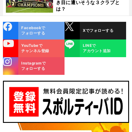
き目に遭いそうな３クラブと
は？
cebo
X
Facebookで
Xでフォローする
ok
フォローする
uTube
LINE
YouTubeで
LINEで
チャンネル登録
アカウント追加
stagra
Instagramで
m
フォローする