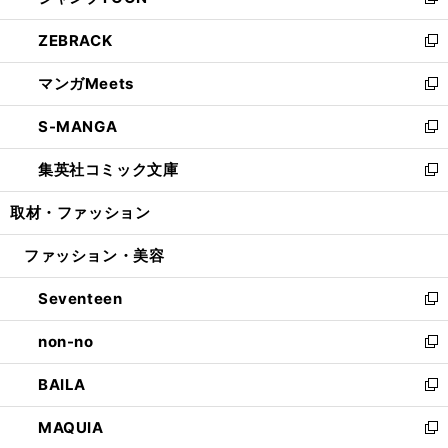
い
新
開
ウ
ン
ウ
し
ZEBRACK
く
で
ド
ィ
い
新
開
ウ
ン
ウ
し
マンガMeets
く
で
ド
ィ
い
新
開
ウ
ン
ウ
し
S-MANGA
く
で
ド
ィ
い
新
開
ウ
ン
ウ
し
集英社コミック文庫
く
で
ド
ィ
い
新
開
ウ
ン
ウ
し
取材・ファッション
く
で
ド
ィ
い
開
ウ
ン
ウ
ファッション・美容
く
で
ド
ィ
開
ウ
ン
Seventeen
く
で
ド
新
開
ウ
し
non-no
く
で
い
新
開
ウ
し
BAILA
く
ィ
い
新
ン
ウ
し
MAQUIA
ド
ィ
い
新