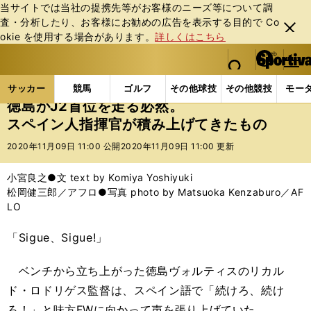
当サイトでは当社の提携先等がお客様のニーズ等について調
査・分析したり、お客様にお勧めの広告を表⽰する⽬的で Co
閉じ
okie を使⽤する場合があります。
詳しくはこちら
る
マイペ
web Sportiva (webスポルティーバ)
検索
メニュ
we
ー
サッカーの記事一覧
Jリーグ他
Jリーグ
徳島が
b
ジ
サッカー
競馬
ゴルフ
その他球技
その他競技
モー
ス
徳島がJ2首位を走る必然。
ポ
スペイン人指揮官が積み上げてきたもの
ル
テ
2020年11月09日 11:00 公開
2020年11月09日 11:00 更新
ィ
ー
小宮良之●文 text by Komiya Yoshiyuki
バ
松岡健三郎／アフロ●写真 photo by Matsuoka Kenzaburo／AF
LO
「Sigue、Sigue!」
ベンチから立ち上がった徳島ヴォルティスのリカル
ド・ロドリゲス監督は、スペイン語で「続けろ、続け
ろ！」と味方FWに向かって声を張り上げていた。