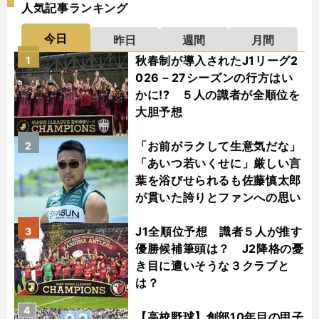
人気記事ランキング
今日
昨日
週間
月間
秋春制が導入されたJ1リーグ2
1
026－27シーズンの行方はい
かに!? ５人の識者が全順位を
大胆予想
「お前がラクして生意気だな」
2
「あいつ若いくせに」厳しい言
葉を浴びせられるも佐藤慎太郎
が貫いた誇りとファンへの思い
J1全順位予想 識者５人が推す
3
優勝候補筆頭は？ J2降格の憂
き目に遭いそうな３クラブと
は？
4
【高校野球】創部10年目の甲子