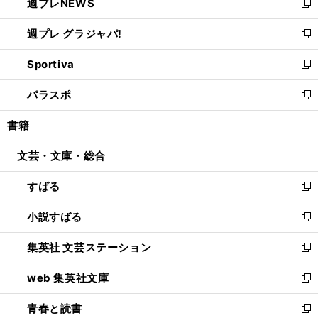
週プレNEWS
く
で
ド
い
新
開
ウ
ウ
し
週プレ グラジャパ!
く
で
ィ
い
新
開
ン
ウ
し
Sportiva
く
ド
ィ
い
新
ウ
ン
ウ
し
パラスポ
で
ド
ィ
い
新
開
ウ
ン
ウ
し
書籍
く
で
ド
ィ
い
開
ウ
ン
ウ
文芸・文庫・総合
く
で
ド
ィ
開
ウ
ン
すばる
く
で
ド
新
開
ウ
し
小説すばる
く
で
い
新
開
ウ
し
集英社 文芸ステーション
く
ィ
い
新
ン
ウ
し
web 集英社文庫
ド
ィ
い
新
ウ
ン
ウ
し
青春と読書
で
ド
ィ
い
新