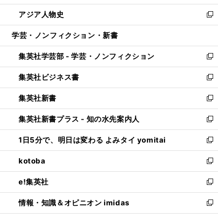
開
ウ
ン
ウ
し
アジア人物史
く
で
ド
ィ
い
新
開
ウ
ン
ウ
し
学芸・ノンフィクション・新書
く
で
ド
ィ
い
開
ウ
ン
ウ
集英社学芸部 - 学芸・ノンフィクション
く
で
ド
ィ
新
開
ウ
ン
し
集英社ビジネス書
く
で
ド
い
新
開
ウ
ウ
し
集英社新書
く
で
ィ
い
新
開
ン
ウ
し
集英社新書プラス - 知の水先案内人
く
ド
ィ
い
新
ウ
ン
ウ
し
1日5分で、明日は変わる よみタイ yomitai
で
ド
ィ
い
新
開
ウ
ン
ウ
し
kotoba
く
で
ド
ィ
い
新
開
ウ
ン
ウ
し
e!集英社
く
で
ド
ィ
い
新
開
ウ
ン
ウ
し
情報・知識＆オピニオン imidas
く
で
ド
ィ
い
新
開
ウ
ン
ウ
し