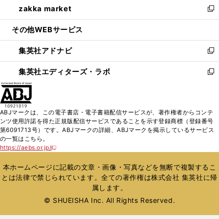
zakka market
く
で
ド
ィ
い
新
開
ウ
ン
ウ
し
その他WEBサービス
く
で
ド
ィ
い
開
ウ
ン
ウ
集英社アドナビ
く
で
ド
ィ
新
開
ウ
ン
し
集英社エディターズ・ラボ
く
で
ド
い
新
開
ウ
ウ
し
く
で
ィ
い
開
ン
ウ
ABJマークは、この電子書店・電子書籍配信サービスが、著作権者からコンテ
く
ド
ィ
ンツ使用許諾を得た正規版配信サービスであることを示す登録商標（登録番号
ウ
ン
第6091713号）です。ABJマークの詳細、ABJマークを掲示しているサービス
で
ド
の一覧はこちら。
開
ウ
https://aebs.or.jp/
新
く
で
し
い
開
本ホームページに記載の文章・画像・写真などを無断で複製するこ
ウ
く
とは法律で禁じられています。全ての著作権は株式会社 集英社に帰
ィ
属します。
ン
ド
© SHUEISHA Inc. All Rights Reserved.
ウ
で
開