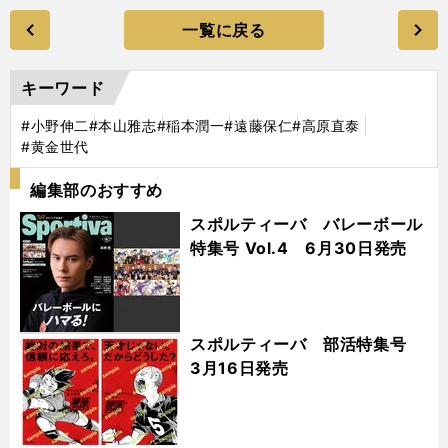
一覧に戻る
キーワード
#小野伸二
#本山雅志
#稲本潤一
#遠藤保仁
#高原直泰
#黄金世代
編集部のおすすめ
スポルティーバ バレーボール
特集号 Vol.4 6月30日発売
スポルティーバ 部活特集号
3月16日発売