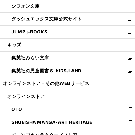
ウ
し
シフォン文庫
く
で
ィ
い
新
開
ン
ウ
し
ダッシュエックス文庫公式サイト
く
ド
ィ
い
新
ウ
ン
ウ
し
JUMP j-BOOKS
で
ド
ィ
い
新
開
ウ
ン
ウ
し
キッズ
く
で
ド
ィ
い
開
ウ
ン
ウ
集英社みらい文庫
く
で
ド
ィ
新
開
ウ
ン
し
集英社の児童図書 S-KIDS.LAND
く
で
ド
い
新
開
ウ
ウ
し
オンラインストア・
その他WEBサービス
く
で
ィ
い
開
ン
ウ
オンラインストア
く
ド
ィ
ウ
ン
OTO
で
ド
新
開
ウ
し
SHUEISHA MANGA-ART HERITAGE
く
で
い
新
開
ウ
し