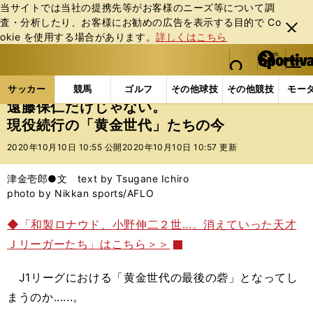
当サイトでは当社の提携先等がお客様のニーズ等について調
査・分析したり、お客様にお勧めの広告を表⽰する⽬的で Co
閉じ
okie を使⽤する場合があります。
詳しくはこちら
る
マイペ
web Sportiva (webスポルティーバ)
検索
メニュ
we
ー
サッカーの記事一覧
Jリーグ他
Jリーグ
遠藤保
b
ジ
サッカー
競馬
ゴルフ
その他球技
その他競技
モー
ス
遠藤保仁だけじゃない。
ポ
現役続行の「黄金世代」たちの今
ル
テ
2020年10月10日 10:55 公開
2020年10月10日 10:57 更新
ィ
ー
津金壱郎●文 text by Tsugane Ichiro
バ
photo by Nikkan sports/AFLO
◆「和製ロナウド、小野伸二２世...。消えていった天才
Ｊリーガーたち」はこちら＞＞
J1リーグにおける「黄金世代の最後の砦」となってし
まうのか......。