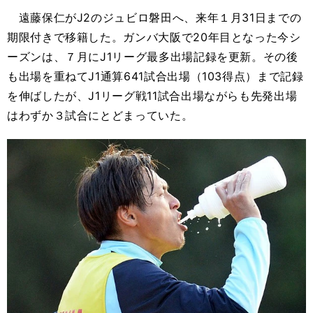
遠藤保仁がJ2のジュビロ磐田へ、来年１月31日までの
期限付きで移籍した。ガンバ大阪で20年目となった今シ
ーズンは、７月にJ1リーグ最多出場記録を更新。その後
も出場を重ねてJ1通算641試合出場（103得点）まで記録
を伸ばしたが、J1リーグ戦11試合出場ながらも先発出場
はわずか３試合にとどまっていた。