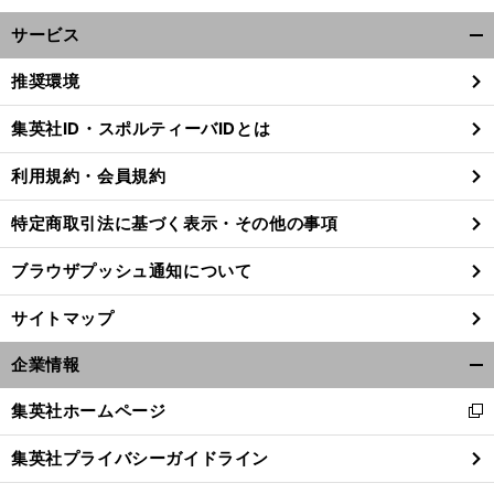
サービス
開
く/
推奨環境
閉
じ
集英社ID・スポルティーバIDとは
る
、
利用規約・会員規約
。
前
へ
VP
特定商取引法に基づく表示・その他の事項
ブラウザプッシュ通知について
サイトマップ
企業情報
開
く/
集英社ホームページ
新
閉
し
じ
集英社プライバシーガイドライン
い
る
ウ