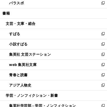
パラスポ
で
ド
ィ
い
新
開
ウ
ン
ウ
し
書籍
く
で
ド
ィ
い
開
ウ
ン
ウ
文芸・文庫・総合
く
で
ド
ィ
開
ウ
ン
すばる
く
で
ド
新
開
ウ
し
小説すばる
く
で
い
新
開
ウ
し
集英社 文芸ステーション
く
ィ
い
新
ン
ウ
し
web 集英社文庫
ド
ィ
い
新
ウ
ン
ウ
し
青春と読書
で
ド
ィ
い
新
開
ウ
ン
ウ
し
アジア人物史
く
で
ド
ィ
い
新
開
ウ
ン
ウ
し
学芸・ノンフィクション・新書
く
で
ド
ィ
い
開
ウ
ン
ウ
集英社学芸部 - 学芸・ノンフィクション
く
で
ド
ィ
新