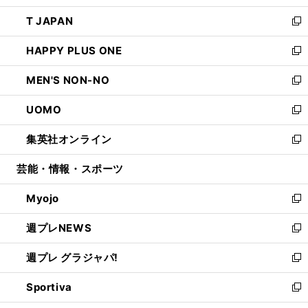
開
ウ
ン
ウ
し
T JAPAN
く
で
ド
ィ
い
新
開
ウ
ン
ウ
し
HAPPY PLUS ONE
く
で
ド
ィ
い
新
開
ウ
ン
ウ
し
MEN'S NON-NO
く
で
ド
ィ
い
新
開
ウ
ン
ウ
し
UOMO
く
で
ド
ィ
い
新
開
ウ
ン
ウ
し
集英社オンライン
く
で
ド
ィ
い
新
開
ウ
ン
ウ
し
芸能・情報・スポーツ
く
で
ド
ィ
い
開
ウ
ン
ウ
Myojo
く
で
ド
ィ
新
開
ウ
ン
し
週プレNEWS
く
で
ド
い
新
開
ウ
ウ
し
週プレ グラジャパ!
く
で
ィ
い
新
開
ン
ウ
し
Sportiva
く
ド
ィ
い
新
ウ
ン
ウ
し