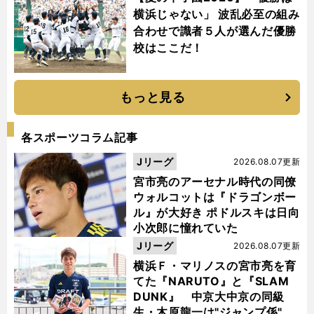
横浜じゃない」 波乱必至の組み
合わせで識者５人が選んだ優勝
校はここだ！
もっと見る
各スポーツコラム記事
Jリーグ
2026.08.07更新
宮市亮のアーセナル時代の同僚
ウォルコットは『ドラゴンボー
ル』が大好き ポドルスキは日向
小次郎に憧れていた
Jリーグ
2026.08.07更新
横浜Ｆ・マリノスの宮市亮を育
てた『NARUTO』と『SLAM
DUNK』 中京大中京の同級
生・木原龍一は"ジャンプ係"だ