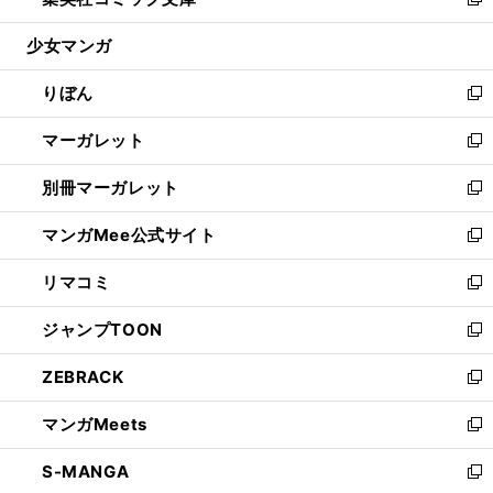
ィ
い
新
開
ウ
ン
ウ
し
少女マンガ
く
で
ド
ィ
い
開
ウ
ン
ウ
りぼん
く
で
ド
ィ
新
開
ウ
ン
し
マーガレット
く
で
ド
い
新
開
ウ
ウ
し
別冊マーガレット
く
で
ィ
い
新
開
ン
ウ
し
マンガMee公式サイト
く
ド
ィ
い
新
ウ
ン
ウ
し
リマコミ
で
ド
ィ
い
新
開
ウ
ン
ウ
し
ジャンプTOON
く
で
ド
ィ
い
新
開
ウ
ン
ウ
し
ZEBRACK
く
で
ド
ィ
い
新
開
ウ
ン
ウ
し
マンガMeets
く
で
ド
ィ
い
新
開
ウ
ン
ウ
し
S-MANGA
く
で
ド
ィ
い
新