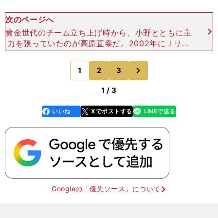
次のページへ
黄金世代のチーム立ち上げ時から、小野とともに主
力を張っていたのが高原直泰だ。2002年にＪリー
グMVP＆得点王をダブル受賞し、アルゼンチンや
ドイツなど海外リーグでも活躍したが、J1では清水
次
1
2
3
のページへ
エスパルスに
1 / 3
いいね
Xでポストする
LINEで送る
line
faceboo
x
k
Googleの「優先ソース」について