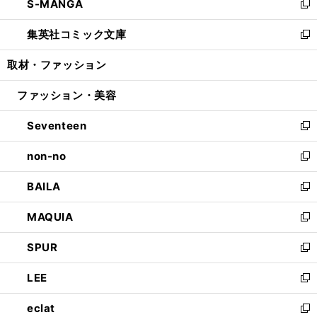
S-MANGA
く
で
ド
ィ
い
新
開
ウ
ン
ウ
し
集英社コミック文庫
く
で
ド
ィ
い
新
開
ウ
ン
ウ
し
取材・ファッション
く
で
ド
ィ
い
開
ウ
ン
ウ
ファッション・美容
く
で
ド
ィ
開
ウ
ン
Seventeen
く
で
ド
新
開
ウ
し
non-no
く
で
い
新
開
ウ
し
BAILA
く
ィ
い
新
ン
ウ
し
MAQUIA
ド
ィ
い
新
ウ
ン
ウ
し
SPUR
で
ド
ィ
い
新
開
ウ
ン
ウ
し
LEE
く
で
ド
ィ
い
新
開
ウ
ン
ウ
し
eclat
く
で
ド
ィ
い
新