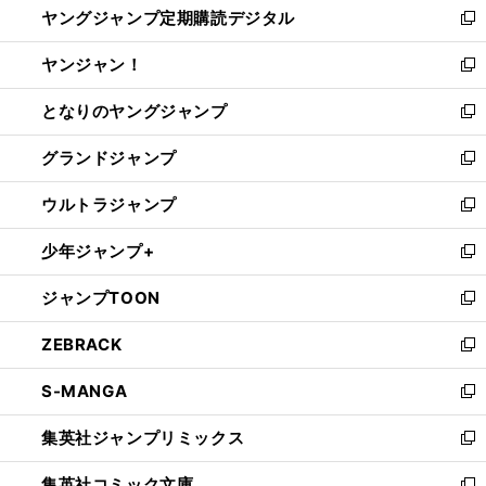
ヤングジャンプ定期購読デジタル
く
で
ド
い
新
開
ウ
ウ
し
ヤンジャン！
く
で
ィ
い
新
開
ン
ウ
し
となりのヤングジャンプ
く
ド
ィ
い
新
ウ
ン
ウ
し
グランドジャンプ
で
ド
ィ
い
新
開
ウ
ン
ウ
し
ウルトラジャンプ
く
で
ド
ィ
い
新
開
ウ
ン
ウ
し
少年ジャンプ+
く
で
ド
ィ
い
新
開
ウ
ン
ウ
し
ジャンプTOON
く
で
ド
ィ
い
新
開
ウ
ン
ウ
し
ZEBRACK
く
で
ド
ィ
い
新
開
ウ
ン
ウ
し
S-MANGA
く
で
ド
ィ
い
新
開
ウ
ン
ウ
し
集英社ジャンプリミックス
く
で
ド
ィ
い
新
開
ウ
ン
ウ
し
集英社コミック文庫
く
で
ド