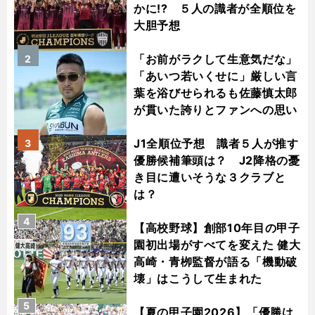
かに!? ５人の識者が全順位を
大胆予想
「お前がラクして生意気だな」
2
「あいつ若いくせに」厳しい言
葉を浴びせられるも佐藤慎太郎
が貫いた誇りとファンへの思い
J1全順位予想 識者５人が推す
3
優勝候補筆頭は？ J2降格の憂
き目に遭いそうな３クラブと
は？
4
【高校野球】創部10年目の甲子
園初出場がすべてを変えた 健大
高崎・青栁監督が語る「機動破
壊」はこうして生まれた
5
【夏の甲子園2026】「優勝は