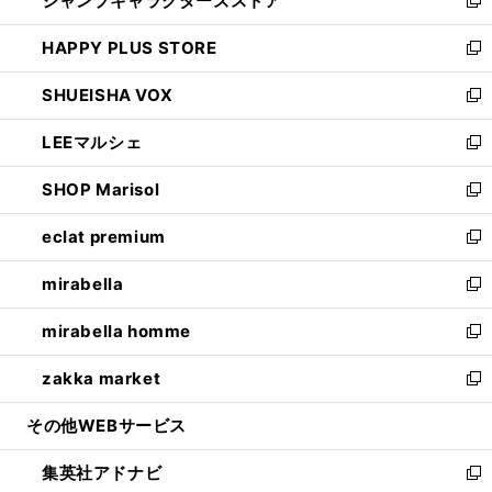
ジャンプキャラクターズストア
く
ィ
い
新
ン
ウ
し
HAPPY PLUS STORE
ド
ィ
い
新
ウ
ン
ウ
し
SHUEISHA VOX
で
ド
ィ
い
新
開
ウ
ン
ウ
し
LEEマルシェ
く
で
ド
ィ
い
新
開
ウ
ン
ウ
し
SHOP Marisol
く
で
ド
ィ
い
新
開
ウ
ン
ウ
し
eclat premium
く
で
ド
ィ
い
新
開
ウ
ン
ウ
し
mirabella
く
で
ド
ィ
い
新
開
ウ
ン
ウ
し
mirabella homme
く
で
ド
ィ
い
新
開
ウ
ン
ウ
し
zakka market
く
で
ド
ィ
い
新
開
ウ
ン
ウ
し
その他WEBサービス
く
で
ド
ィ
い
開
ウ
ン
ウ
集英社アドナビ
く
で
ド
ィ
新