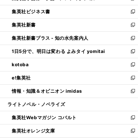
開
ウ
ン
し
集英社ビジネス書
く
で
ド
い
新
開
ウ
ウ
し
集英社新書
く
で
ィ
い
新
開
ン
ウ
し
集英社新書プラス - 知の水先案内人
く
ド
ィ
い
新
ウ
ン
ウ
し
1日5分で、明日は変わる よみタイ yomitai
で
ド
ィ
い
新
開
ウ
ン
ウ
し
kotoba
く
で
ド
ィ
い
新
開
ウ
ン
ウ
し
e!集英社
く
で
ド
ィ
い
新
開
ウ
ン
ウ
し
情報・知識＆オピニオン imidas
く
で
ド
ィ
い
新
開
ウ
ン
ウ
し
ライトノベル・ノベライズ
く
で
ド
ィ
い
開
ウ
ン
ウ
集英社Webマガジン コバルト
く
で
ド
ィ
新
開
ウ
ン
し
集英社オレンジ文庫
く
で
ド
い
新
開
ウ