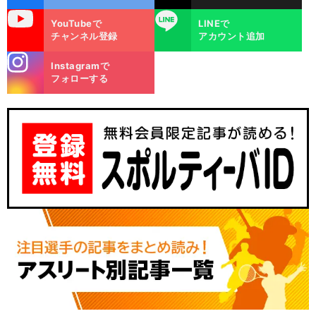
uTube
LINE
YouTubeで
LINEで
チャンネル登録
アカウント追加
stagra
Instagramで
m
フォローする