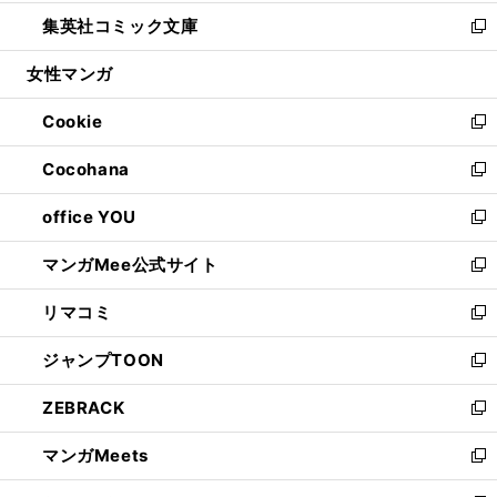
開
ウ
ン
ウ
し
集英社コミック文庫
く
で
ド
ィ
い
新
開
ウ
ン
ウ
し
女性マンガ
く
で
ド
ィ
い
開
ウ
ン
ウ
Cookie
く
で
ド
ィ
新
開
ウ
ン
し
Cocohana
く
で
ド
い
新
開
ウ
ウ
し
office YOU
く
で
ィ
い
新
開
ン
ウ
し
マンガMee公式サイト
く
ド
ィ
い
新
ウ
ン
ウ
し
リマコミ
で
ド
ィ
い
新
開
ウ
ン
ウ
し
ジャンプTOON
く
で
ド
ィ
い
新
開
ウ
ン
ウ
し
ZEBRACK
く
で
ド
ィ
い
新
開
ウ
ン
ウ
し
マンガMeets
く
で
ド
ィ
い
新
開
ウ
ン
ウ
し