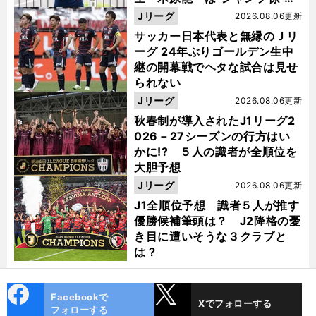
った
Jリーグ
2026.08.06更新
サッカー日本代表と無縁のＪリ
ーグ 24年ぶりゴールデン生中
継の開幕戦でヘタな試合は見せ
られない
Jリーグ
2026.08.06更新
秋春制が導入されたJ1リーグ2
026－27シーズンの行方はい
かに!? ５人の識者が全順位を
大胆予想
Jリーグ
2026.08.06更新
J1全順位予想 識者５人が推す
優勝候補筆頭は？ J2降格の憂
き目に遭いそうな３クラブと
は？
cebo
X
Facebookで
Xでフォローする
ok
フォローする