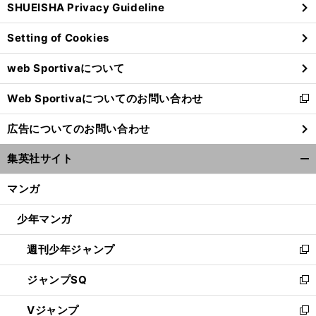
SHUEISHA Privacy Guideline
ィ
ン
Setting of Cookies
ド
ウ
web Sportivaについて
で
開
Web Sportivaについてのお問い合わせ
く
新
し
広告についてのお問い合わせ
い
ウ
集英社サイト
ィ
開
ン
く/
マンガ
ド
閉
ウ
じ
少年マンガ
で
る
開
週刊少年ジャンプ
く
新
し
ジャンプSQ
い
新
ウ
し
Vジャンプ
ィ
い
新