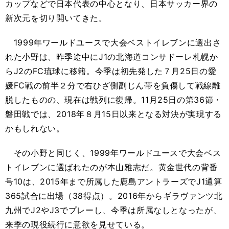
カップなどで日本代表の中心となり、日本サッカー界の
新次元を切り開いてきた。
1999年ワールドユースで大会ベストイレブンに選出さ
れた小野は、昨季途中にJ1の北海道コンサドーレ札幌か
らJ2のFC琉球に移籍。今季は初先発した７月25日の愛
媛FC戦の前半２分で右ひざ側副じん帯を負傷して戦線離
脱したものの、現在は戦列に復帰。11月25日の第36節・
磐田戦では、2018年８月15日以来となる対決が実現する
かもしれない。
その小野と同じく、1999年ワールドユースで大会ベス
トイレブンに選ばれたのが本山雅志だ。黄金世代の背番
号10は、2015年まで所属した鹿島アントラーズでJ1通算
365試合に出場（38得点）。2016年からギラヴァンツ北
九州でJ2やJ3でプレーし、今季は所属なしとなったが、
来季の現役続行に意欲を見せている。