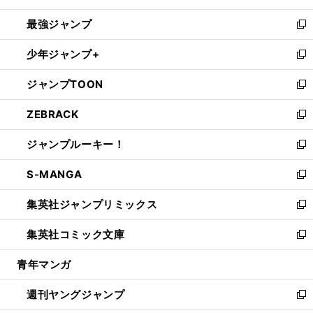
ン
ウ
し
最強ジャンプ
ド
ィ
い
新
ウ
ン
ウ
し
少年ジャンプ+
で
ド
ィ
い
新
開
ウ
ン
ウ
し
ジャンプTOON
く
で
ド
ィ
い
新
開
ウ
ン
ウ
し
ZEBRACK
く
で
ド
ィ
い
新
開
ウ
ン
ウ
し
ジャンプルーキー！
く
で
ド
ィ
い
新
開
ウ
ン
ウ
し
S-MANGA
く
で
ド
ィ
い
新
開
ウ
ン
ウ
し
集英社ジャンプリミックス
く
で
ド
ィ
い
新
開
ウ
ン
ウ
し
集英社コミック文庫
く
で
ド
ィ
い
新
開
ウ
ン
ウ
し
青年マンガ
く
で
ド
ィ
い
開
ウ
ン
ウ
週刊ヤングジャンプ
く
で
ド
ィ
新
開
ウ
ン
し