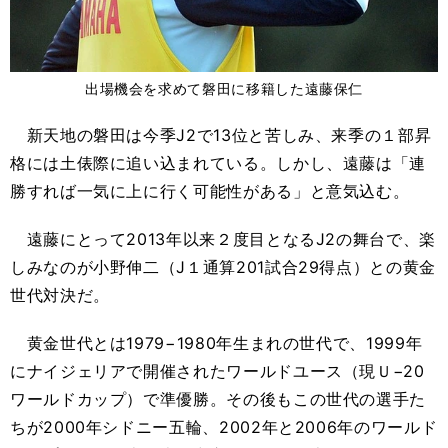
出場機会を求めて磐田に移籍した遠藤保仁
新天地の磐田は今季J2で13位と苦しみ、来季の１部昇
格には土俵際に追い込まれている。しかし、遠藤は「連
勝すれば一気に上に行く可能性がある」と意気込む。
遠藤にとって2013年以来２度目となるJ2の舞台で、楽
しみなのが小野伸二（J１通算201試合29得点）との黄金
世代対決だ。
黄金世代とは1979−1980年生まれの世代で、1999年
にナイジェリアで開催されたワールドユース（現Ｕ−20
ワールドカップ）で準優勝。その後もこの世代の選手た
ちが2000年シドニー五輪、2002年と2006年のワールド