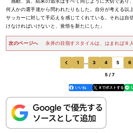
感動、質、結果の追求はすべて同じように大切であり、
何人かの選手達から問われたりもした。自分が考える以
サッカーに対して手応えを感じてくれている。それは自
けなければいけないと、覚悟を新たにした」
次のページへ
永井の目指すスタイルは、はまれば８人
のパスをつないでゴールを決めた昨年のFC琉球戦のよう
いる人たちに感動を与えてくれる。しかし、わずかなミ
ンチを招いてしまう危
1
...
3
4
5
6
のページへ
のページへ
前
5 / 7
いいね
Xでポストする
line
faceboo
x
k