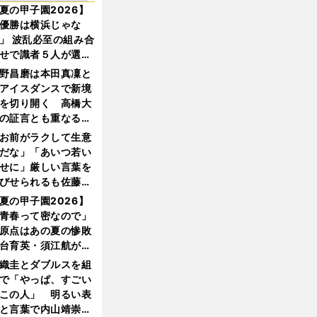
夏の甲子園2026】
優勝は横浜じゃな
」 波乱必至の組み合
せで識者５人が選ん
優勝校はここだ！
野昌磨は本田真凜と
アイスダンスで新境
を切り開く 高橋大
の証言とも重なる課
と楽しさ
お前がラクして生意
だな」「あいつ若い
せに」厳しい言葉を
びせられるも佐藤慎
郎が貫いた誇りとフ
夏の甲子園2026】
ンへの思い
青春って密なので」
原点はあの夏の惨敗
台育英・須江航が明
す"日本一1000日計
織圭とダブルスを組
"のすべて
で「やっぱ、すごい
この人」 明るい表
と言葉で内山靖崇の