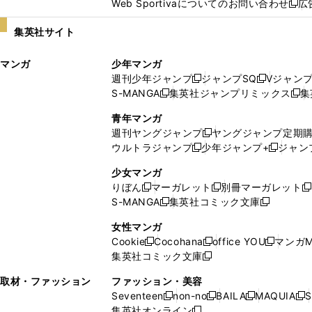
Web Sportivaについてのお問い合わせ
広
し
新
い
し
集英社サイト
ウ
い
ィ
ウ
マンガ
少年マンガ
ン
ィ
週刊少年ジャンプ
ジャンプSQ
Vジャン
ド
ン
新
新
S-MANGA
集英社ジャンプリミックス
集
ウ
ド
新
し
し
新
で
ウ
し
い
い
し
青年マンガ
開
で
い
ウ
ウ
い
週刊ヤングジャンプ
ヤングジャンプ定期
新
く
開
ウ
ィ
ィ
ウ
ウルトラジャンプ
少年ジャンプ+
ジャン
新
し
新
く
ィ
ン
ン
ィ
し
い
し
ン
ド
ド
ン
少女マンガ
い
ウ
い
ド
ウ
ウ
ド
りぼん
マーガレット
別冊マーガレット
新
新
新
ウ
ィ
ウ
ウ
で
で
ウ
S-MANGA
集英社コミック文庫
し
新
し
新
ィ
ン
ィ
で
開
開
で
い
し
い
し
ン
ド
ン
女性マンガ
開
く
く
開
ウ
い
ウ
い
ド
ウ
ド
Cookie
Cocohana
office YOU
マンガM
く
く
新
新
新
ィ
ウ
ィ
ウ
ウ
で
ウ
集英社コミック文庫
し
新
し
し
ン
ィ
ン
ィ
で
開
で
い
し
い
い
ド
ン
ド
ン
取材・ファッション
ファッション・美容
開
く
開
ウ
い
ウ
ウ
ウ
ド
ウ
ド
Seventeen
non-no
BAILA
MAQUIA
S
く
く
新
新
新
新
ィ
ウ
ィ
ィ
で
ウ
で
ウ
集英社オンライン