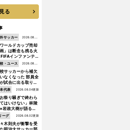
いを払ってくれた
見る
事
外サッカー
2026.08.05
ワールドカップ売却
更新
画」は断念も残る火
 FIFAインファンテ
ーノ会長体制に何が
校・ユース
2026.08.05
きているのか
校サッカーから補欠
更新
いなくなった 部員全
が試合に出る取り組
が進んでいる
前
本代表
2026.08.04更新
へ
お祭り騒ぎで終わら
てはいけない」林陵
×岩政大樹が語る、
030年ワールドカッ
リーグ
2026.08.02更新
へ日本が積み上げる
々木則夫が衝撃を受
きもの
た明治大サッカー部