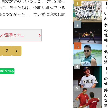
自分が求めていること。それを逆に
【
1
上に、選手たちは、今取り組んでいる
「
い
信につながったし、ブレずに追求し続
わ
だ
宇
2
の
の選手と11本
地
に、美しく観て
輔
スから大きなピ
題
「
3
次
7
気
く
浴
4
太
【
LINEで送る
ァ
「
の
仙
5
か
錦
画
ん
な
情