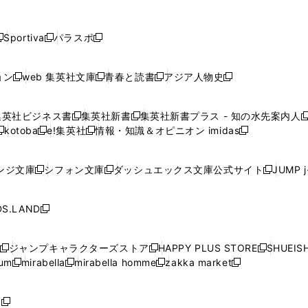
し
し
し
し
し
ン
ン
ン
ン
開
開
開
開
開
い
い
い
い
い
ド
ド
ド
ド
く
く
く
く
く
ウ
ウ
ウ
ウ
ウ
ウ
ウ
ウ
ウ
Sportiva
パラスポ
新
新
ィ
ィ
ィ
ィ
ィ
で
で
で
で
し
し
し
ン
ン
ン
ン
ン
開
開
開
開
い
い
い
ド
ド
ド
ド
ド
ョン
web 集英社文庫
青春と読書
アジア人物史
く
く
く
く
新
新
新
新
ウ
ウ
ウ
ウ
ウ
ウ
ウ
ウ
し
し
し
し
ィ
ィ
ィ
で
で
で
で
で
い
い
い
い
ン
ン
ン
集英社ビジネス書
集英社新書
集英社新書プラス - 知の水先案内人
開
開
開
開
開
新
新
新
ウ
ウ
ウ
ウ
ド
ド
ド
kotoba
e!集英社
情報・知識＆オピニオン imidas
く
く
く
く
く
新
し
新
し
新
ィ
ィ
ィ
ィ
ウ
ウ
ウ
し
し
い
し
い
し
ン
ン
ン
ン
で
で
で
い
い
ウ
い
ウ
い
ド
ド
ド
ド
ンジ文庫
シフォン文庫
ダッシュエックス文庫公式サイト
JUMP 
開
開
開
新
新
新
ウ
ウ
ィ
ウ
ィ
ウ
ウ
ウ
ウ
ウ
く
く
く
し
し
し
ィ
ィ
ン
ィ
ン
ィ
で
で
で
で
い
い
い
ン
ン
ド
ン
ド
ン
S.LAND
開
開
開
開
新
ウ
ウ
ウ
ド
ド
ウ
ド
ウ
ド
く
く
く
く
し
ィ
ィ
ィ
ウ
ウ
で
ウ
で
ウ
い
ン
ン
ン
ジャンプキャラクターズストア
HAPPY PLUS STORE
SHUEIS
で
で
開
で
開
で
新
新
新
ウ
ド
ド
ド
ium
mirabella
mirabella homme
zakka market
開
開
く
開
く
開
し
新
新
新
し
新
し
ィ
ウ
ウ
ウ
く
く
く
く
い
し
し
い
し
し
い
ン
で
で
で
ウ
い
い
ウ
い
い
ウ
ド
ボ
開
開
開
新