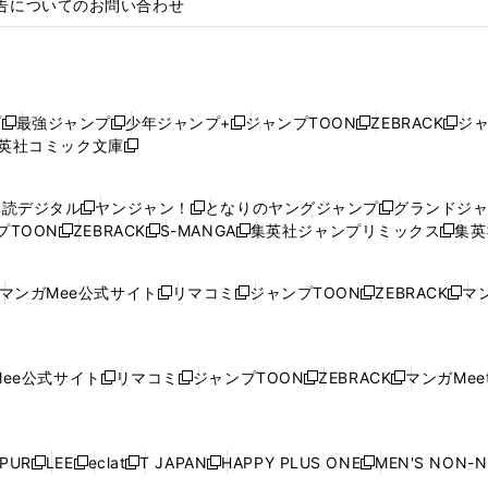
告についてのお問い合わせ
プ
最強ジャンプ
少年ジャンプ+
ジャンプTOON
ZEBRACK
ジ
新
新
新
新
新
英社コミック文庫
し
新
し
し
し
し
い
い
し
い
い
い
ウ
ウ
い
ウ
ウ
ウ
購読デジタル
ヤンジャン！
となりのヤングジャンプ
グランドジ
新
新
新
ィ
ィ
ウ
ィ
ィ
ィ
プTOON
ZEBRACK
S-MANGA
集英社ジャンプリミックス
集英
新
し
新
し
新
し
新
ン
ン
ィ
ン
ン
ン
し
い
し
い
し
い
し
ド
ド
ン
ド
ド
ド
い
ウ
い
ウ
い
ウ
い
ウ
ウ
ド
ウ
ウ
ウ
マンガMee公式サイト
リマコミ
ジャンプTOON
ZEBRACK
マン
新
新
新
新
ウ
ィ
ウ
ィ
ウ
ィ
ウ
で
で
ウ
で
で
で
し
し
し
し
し
ィ
ン
ィ
ン
ィ
ン
ィ
開
開
で
開
開
開
い
い
い
い
い
ン
ド
ン
ド
ン
ド
ン
く
く
開
く
く
く
ウ
ウ
ウ
ウ
ウ
ド
ウ
ド
ウ
ド
ウ
ド
ee公式サイト
リマコミ
ジャンプTOON
ZEBRACK
マンガMeet
く
新
新
新
新
ィ
ィ
ィ
ィ
ィ
ウ
で
ウ
で
ウ
で
ウ
し
し
し
し
ン
ン
ン
ン
ン
で
開
で
開
で
開
で
い
い
い
い
ド
ド
ド
ド
ド
開
く
開
く
開
く
開
ウ
ウ
ウ
ウ
ウ
ウ
ウ
ウ
ウ
PUR
LEE
eclat
T JAPAN
HAPPY PLUS ONE
MEN'S NON-
く
く
く
く
新
新
新
新
新
ィ
ィ
ィ
ィ
で
で
で
で
で