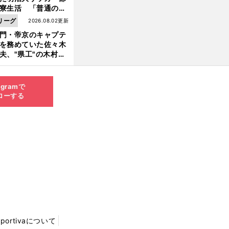
寮生活 「普通のヤ
とは違う」木村和司
リーグ
2026.08.02更新
起こした伝説の"事
門・帝京のキャプテ
"
を務めていた佐々木
夫、"県工"の木村和
の第一印象は「ツッ
ったヤツだな」
agramで
ローする
Sportivaについて