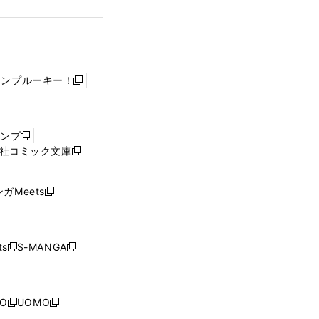
ャンプルーキー！
新
し
い
ウ
ャンプ
新
ィ
社コミック文庫
し
新
ン
い
し
ド
ウ
い
ウ
ガMeets
新
ィ
ウ
で
し
ン
ィ
開
い
ド
ン
く
ウ
ウ
ド
s
S-MANGA
新
新
ィ
で
ウ
し
し
ン
開
で
い
い
ド
く
開
ウ
ウ
ウ
NO
UOMO
く
新
新
ィ
ィ
で