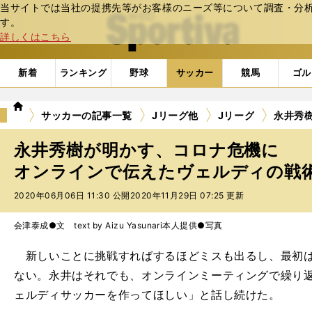
当サイトでは当社の提携先等がお客様のニーズ等について調査・分析し
web Sportiva (webスポルティーバ)
す。
詳しくはこちら
新着
ランキング
野球
サッカー
競馬
ゴル
we
サッカーの記事一覧
Jリーグ他
Jリーグ
永井秀
b
ス
永井秀樹が明かす、コロナ危機に
ポ
ル
オンラインで伝えたヴェルディの戦術 
テ
2020年06月06日 11:30 公開
2020年11月29日 07:25 更新
ィ
ー
バ
会津泰成●文 text by Aizu Yasunari
本人提供●写真
新しいことに挑戦すればするほどミスも出るし、最初は
ない。永井はそれでも、オンラインミーティングで繰り
ェルディサッカーを作ってほしい」と話し続けた。