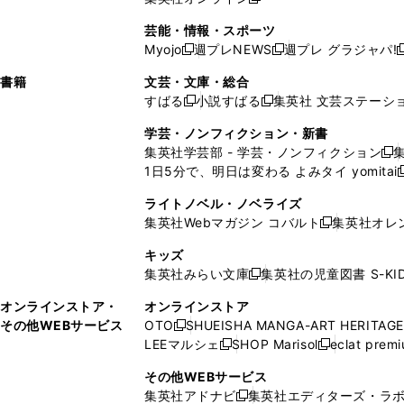
し
新
し
し
し
ン
ィ
ン
ン
開
で
開
で
い
し
い
い
い
ド
ン
ド
ド
芸能・情報・スポーツ
く
開
く
開
ウ
い
ウ
ウ
ウ
ウ
ド
ウ
ウ
Myojo
週プレNEWS
週プレ グラジャパ!
く
く
新
新
新
ィ
ウ
ィ
ィ
ィ
で
ウ
で
で
し
し
ン
ィ
ン
ン
ン
書籍
文芸・文庫・総合
開
で
開
開
い
い
ド
ン
ド
ド
ド
すばる
小説すばる
集英社 文芸ステーシ
く
開
く
く
新
新
ウ
ウ
ウ
ド
ウ
ウ
ウ
く
し
し
ィ
ィ
学芸・ノンフィクション・新書
で
ウ
で
で
で
い
い
ン
ン
集英社学芸部 - 学芸・ノンフィクション
開
で
開
開
開
新
ウ
ウ
ド
ド
1日5分で、明日は変わる よみタイ yomitai
く
開
く
く
く
し
新
ィ
ィ
ウ
ウ
く
い
ン
ン
ライトノベル・ノベライズ
で
で
ウ
ド
ド
集英社Webマガジン コバルト
集英社オレ
開
開
新
ィ
ウ
ウ
く
く
し
ン
キッズ
で
で
い
ド
集英社みらい文庫
集英社の児童図書 S-KID
開
開
新
ウ
ウ
く
く
し
ィ
オンラインストア・
オンラインストア
で
い
ン
その他WEBサービス
OTO
SHUEISHA MANGA-ART HERITAGE
開
新
ウ
ド
LEEマルシェ
SHOP Marisol
eclat prem
く
し
新
新
ィ
ウ
い
し
し
ン
その他WEBサービス
で
ウ
い
い
ド
集英社アドナビ
集英社エディターズ・ラ
開
新