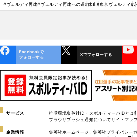
#ヴェルディ再建
#ヴェルディ再建への道
#休止
#東京ヴェルディ
#
ebo
X
YouTube
Facebookで
Xでフォローする
ok
フォローする
サービス
推奨環境
集英社ID・スポルティーバIDとは
ブラウザプッシュ通知について
サイトマッ
企業情報
集英社ホームページ
集英社プライバシー
新