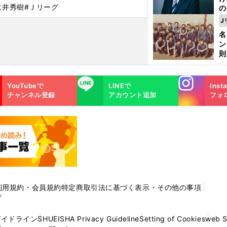
永井秀樹
#Ｊリーグ
の
ツ
J
が
名
件
ン
則
司
パ
Instagra
LINE
YouTubeで
LINEで
Inst
m
チャンネル登録
アカウント追加
フォ
利用規約・会員規約
特定商取引法に基づく表示・その他の事項
プ
ガイドライン
SHUEISHA Privacy Guideline
Setting of Cookies
web 