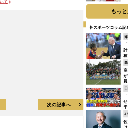
ついて
迷
もっと
各スポーツコラム記
海
「
計
種
ィ
高
起
高
が
員
み
日
「
せ
次の記事へ
平
2
J
プ
佐
べ
け