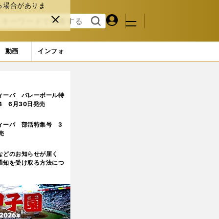
る場合がありま
マイペ
閉じ
検索
メニュ
ー
る
す
ジ
る
動画
インフォ
5ページ目
ィーバ バレーボール特
.4 6月30日発売
ィーバ 部活特集号 3
売
などのお知らせが届く
通知を受け取る方法につ