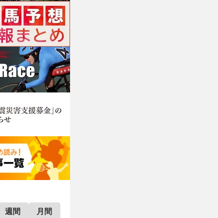
週間
月間