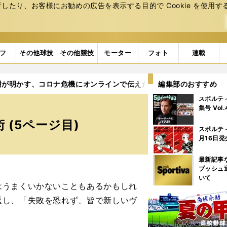
たり、お客様にお勧めの広告を表⽰する⽬的で Cookie を使⽤す
フ
その他球技
その他競技
モーター
フォト
連載
樹が明かす、コロナ危機にオンラインで伝えたヴェルディの戦術
編集部のおすすめ
スポルテ
集号 Vol
(5ページ目)
スポルテ
月16日発
最新記事
プッシュ
いて
うまくいかないこともあるかもしれ
返し、「失敗を恐れず、皆で新しいヴ