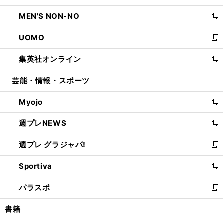
開
ウ
ン
ウ
し
MEN'S NON-NO
く
で
ド
ィ
い
新
開
ウ
ン
ウ
し
UOMO
く
で
ド
ィ
い
新
開
ウ
ン
ウ
し
集英社オンライン
く
で
ド
ィ
い
新
開
ウ
ン
ウ
し
芸能・情報・スポーツ
く
で
ド
ィ
い
開
ウ
ン
ウ
Myojo
く
で
ド
ィ
新
開
ウ
ン
し
週プレNEWS
く
で
ド
い
新
開
ウ
ウ
し
週プレ グラジャパ!
く
で
ィ
い
新
開
ン
ウ
し
Sportiva
く
ド
ィ
い
新
ウ
ン
ウ
し
パラスポ
で
ド
ィ
い
新
開
ウ
ン
ウ
し
書籍
く
で
ド
ィ
い
開
ウ
ン
ウ