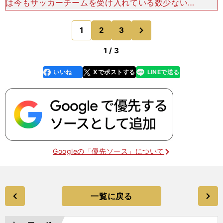
は今もサッカーチームを受け入れている数少ない施
設だ。震災前からＪヴィレッジを支え、クラブユー
ス選手権や全日本少年サッカー大会が開催されれ
次
1
2
3
のページへ
ば、３チームほどを
1 / 3
いいね
Xでポストする
LINEで送る
line
faceboo
x
k
Googleの「優先ソース」について
一覧に戻る