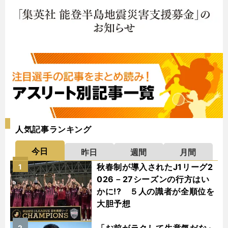
人気記事ランキング
今日
昨日
週間
月間
秋春制が導入されたJ1リーグ2
1
026－27シーズンの行方はい
かに!? ５人の識者が全順位を
大胆予想
2