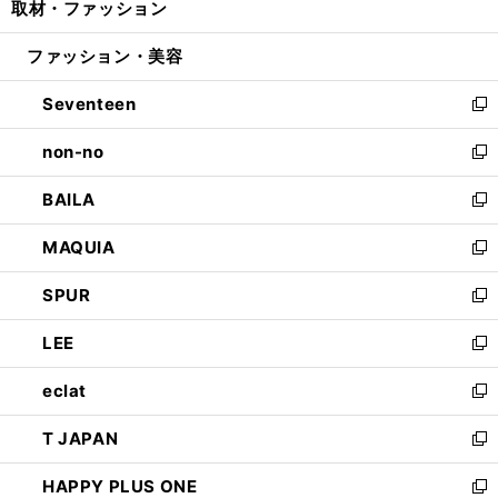
取材・ファッション
く
で
ド
ィ
い
開
ウ
ン
ウ
ファッション・美容
く
で
ド
ィ
開
ウ
ン
Seventeen
く
で
ド
新
開
ウ
し
non-no
く
で
い
新
開
ウ
し
BAILA
く
ィ
い
新
ン
ウ
し
MAQUIA
ド
ィ
い
新
ウ
ン
ウ
し
SPUR
で
ド
ィ
い
新
開
ウ
ン
ウ
し
LEE
く
で
ド
ィ
い
新
開
ウ
ン
ウ
し
eclat
く
で
ド
ィ
い
新
開
ウ
ン
ウ
し
T JAPAN
く
で
ド
ィ
い
新
開
ウ
ン
ウ
し
HAPPY PLUS ONE
く
で
ド
ィ
い
新