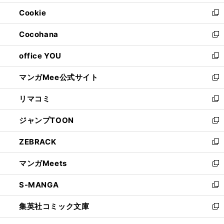
開
ウ
ン
ウ
Cookie
く
で
ド
ィ
新
開
ウ
ン
し
Cocohana
く
で
ド
い
新
開
ウ
ウ
し
office YOU
く
で
ィ
い
新
開
ン
ウ
し
マンガMee公式サイト
く
ド
ィ
い
新
ウ
ン
ウ
し
リマコミ
で
ド
ィ
い
新
開
ウ
ン
ウ
し
ジャンプTOON
く
で
ド
ィ
い
新
開
ウ
ン
ウ
し
ZEBRACK
く
で
ド
ィ
い
新
開
ウ
ン
ウ
し
マンガMeets
く
で
ド
ィ
い
新
開
ウ
ン
ウ
し
S-MANGA
く
で
ド
ィ
い
新
開
ウ
ン
ウ
し
集英社コミック文庫
く
で
ド
ィ
い
新
開
ウ
ン
ウ
し