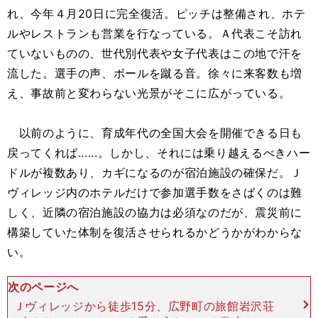
れ、今年４月20日に完全復活。ピッチは整備され、ホテ
ルやレストランも営業を行なっている。Ａ代表こそ訪れ
ていないものの、世代別代表や女子代表はこの地で汗を
流した。選手の声、ボールを蹴る音。徐々に来客数も増
え、事故前と変わらない光景がそこに広がっている。
以前のように、育成年代の全国大会を開催できる日も
戻ってくれば......。しかし、それには乗り越えるべきハー
ドルが複数あり、カギになるのが宿泊施設の確保だ。Ｊ
ヴィレッジ内のホテルだけで参加選手数をさばくのは難
しく、近隣の宿泊施設の協力は必須なのだが、震災前に
構築していた体制を復活させられるかどうかがわからな
い。
次のページへ
Ｊヴィレッジから徒歩15分、広野町の旅館岩沢荘