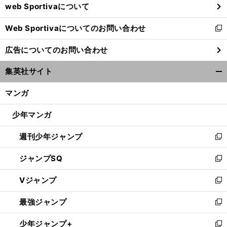
web Sportivaについて
で
開
Web Sportivaについてのお問い合わせ
く
新
し
広告についてのお問い合わせ
い
ウ
集英社サイト
ィ
開
ン
く/
マンガ
ド
閉
ウ
じ
少年マンガ
で
る
開
週刊少年ジャンプ
く
新
し
ジャンプSQ
い
新
ウ
し
Vジャンプ
ィ
い
新
ン
ウ
し
最強ジャンプ
ド
ィ
い
新
ウ
ン
ウ
し
少年ジャンプ+
で
ド
ィ
い
新