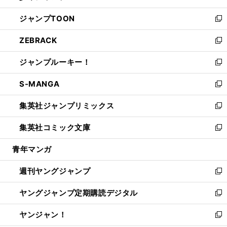
開
ウ
ン
ウ
し
ジャンプTOON
く
で
ド
ィ
い
新
開
ウ
ン
ウ
し
ZEBRACK
く
で
ド
ィ
い
新
開
ウ
ン
ウ
し
ジャンプルーキー！
く
で
ド
ィ
い
新
開
ウ
ン
ウ
し
S-MANGA
く
で
ド
ィ
い
新
開
ウ
ン
ウ
し
集英社ジャンプリミックス
く
で
ド
ィ
い
新
開
ウ
ン
ウ
し
集英社コミック文庫
く
で
ド
ィ
い
新
開
ウ
ン
ウ
し
青年マンガ
く
で
ド
ィ
い
開
ウ
ン
ウ
週刊ヤングジャンプ
く
で
ド
ィ
新
開
ウ
ン
し
ヤングジャンプ定期購読デジタル
く
で
ド
い
新
開
ウ
ウ
し
ヤンジャン！
く
で
ィ
い
新
開
ン
ウ