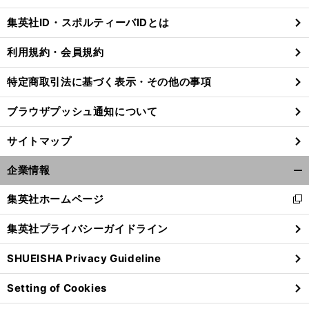
じ
集英社ID・スポルティーバIDとは
る
利用規約・会員規約
？
特定商取引法に基づく表示・その他の事項
前
へ
ブラウザプッシュ通知について
サイトマップ
企業情報
開
く/
集英社ホームページ
新
閉
し
じ
集英社プライバシーガイドライン
い
る
ウ
SHUEISHA Privacy Guideline
ィ
ン
Setting of Cookies
ド
ウ