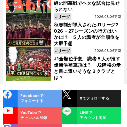
継の開幕戦でヘタな試合は見せ
られない
Jリーグ
2026.08.06更新
秋春制が導入されたJ1リーグ2
026－27シーズンの行方はい
かに!? ５人の識者が全順位を
大胆予想
Jリーグ
2026.08.06更新
J1全順位予想 識者５人が推す
優勝候補筆頭は？ J2降格の憂
き目に遭いそうな３クラブと
は？
cebo
X
Facebookで
Xでフォローする
ok
フォローする
uTube
LINE
YouTubeで
LINEで
チャンネル登録
アカウント追加
stagra