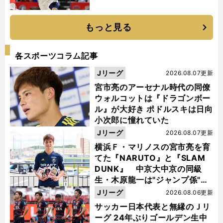
もっと見る
各スポーツコラム記事
Jリーグ
2026.08.07更新
宮市亮のアーセナル時代の同僚
ウォルコットは『ドラゴンボー
ル』が大好き ポドルスキは日向
小次郎に憧れていた
Jリーグ
2026.08.07更新
横浜Ｆ・マリノスの宮市亮を育
てた『NARUTO』と『SLAM
DUNK』 中京大中京の同級
生・木原龍一は"ジャンプ係"だ
った
Jリーグ
2026.08.06更新
サッカー日本代表と無縁のＪリ
ーグ 24年ぶりゴールデン生中