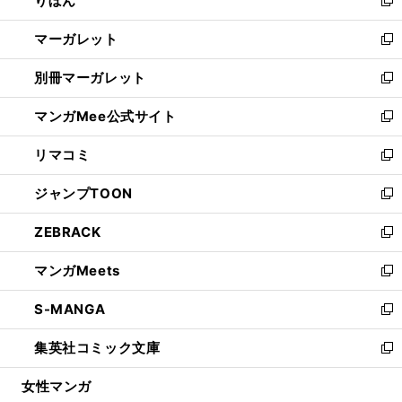
りぼん
で
ド
ィ
新
開
ウ
ン
し
マーガレット
く
で
ド
い
新
開
ウ
ウ
し
別冊マーガレット
く
で
ィ
い
新
開
ン
ウ
し
マンガMee公式サイト
く
ド
ィ
い
新
ウ
ン
ウ
し
リマコミ
で
ド
ィ
い
新
開
ウ
ン
ウ
し
ジャンプTOON
く
で
ド
ィ
い
新
開
ウ
ン
ウ
し
ZEBRACK
く
で
ド
ィ
い
新
開
ウ
ン
ウ
し
マンガMeets
く
で
ド
ィ
い
新
開
ウ
ン
ウ
し
S-MANGA
く
で
ド
ィ
い
新
開
ウ
ン
ウ
し
集英社コミック文庫
く
で
ド
ィ
い
新
開
ウ
ン
ウ
し
女性マンガ
く
で
ド
ィ
い