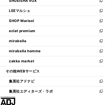
SHUEISHA VOX
で
ド
ィ
い
新
開
ウ
ン
ウ
し
LEEマルシェ
く
で
ド
ィ
い
新
開
ウ
ン
ウ
し
SHOP Marisol
く
で
ド
ィ
い
新
開
ウ
ン
ウ
し
eclat premium
く
で
ド
ィ
い
新
開
ウ
ン
ウ
し
mirabella
く
で
ド
ィ
い
新
開
ウ
ン
ウ
し
mirabella homme
く
で
ド
ィ
い
新
開
ウ
ン
ウ
し
zakka market
く
で
ド
ィ
い
新
開
ウ
ン
ウ
し
その他WEBサービス
く
で
ド
ィ
い
開
ウ
ン
ウ
集英社アドナビ
く
で
ド
ィ
新
開
ウ
ン
し
集英社エディターズ・ラボ
く
で
ド
い
新
開
ウ
ウ
し
く
で
ィ
い