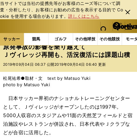
当サイトでは当社の提携先等がお客様のニーズ等について調
査・分析したり、お客様にお勧めの広告を表⽰する⽬的で Co
閉じ
okie を使⽤する場合があります。
詳しくはこちら
る
マイペ
web Sportiva (webスポルティーバ)
検索
メニュ
we
ー
サッカーの記事一覧
Jリーグ他
高校・ユース
原
b
ジ
サッカー
競馬
ゴルフ
その他球技
その他競技
モー
ス
原発事故の影響を乗り越えて
ポ
Ｊヴィレッジ再開も、活況復活には課題山積
ル
テ
2019年09月04日 06:37 公開
2019年09月04日 06:40 更新
ィ
ー
松尾祐希●取材・文 text by Matsuo Yuki
バ
photo by Matsuo Yuki
日本サッカー界初のナショナルトレーニングセンター
として、Ｊヴィレッジがオープンしたのは1997年。
5000人収容のスタジアムや11面の天然芝フィールドと宿
泊施設やレストランが併設され、日本代表やＪクラブな
どが合宿に活用した。