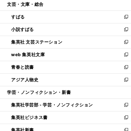
文芸・文庫・総合
く
で
ド
ィ
開
ウ
ン
すばる
く
で
ド
新
開
ウ
し
小説すばる
く
で
い
新
開
ウ
し
集英社 文芸ステーション
く
ィ
い
新
ン
ウ
し
web 集英社文庫
ド
ィ
い
新
ウ
ン
ウ
し
青春と読書
で
ド
ィ
い
新
開
ウ
ン
ウ
し
アジア人物史
く
で
ド
ィ
い
新
開
ウ
ン
ウ
し
学芸・ノンフィクション・新書
く
で
ド
ィ
い
開
ウ
ン
ウ
集英社学芸部 - 学芸・ノンフィクション
く
で
ド
ィ
新
開
ウ
ン
し
集英社ビジネス書
く
で
ド
い
新
開
ウ
ウ
し
集英社新書
く
で
ィ
い