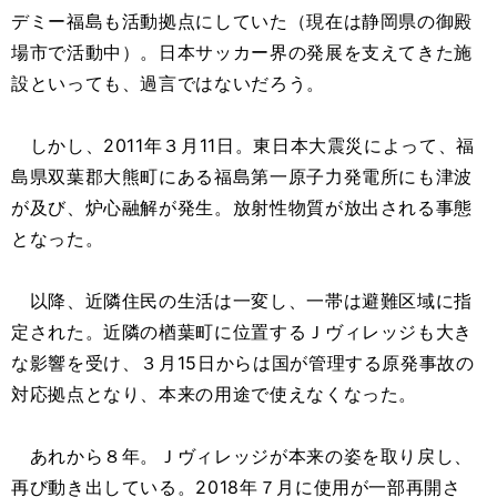
デミー福島も活動拠点にしていた（現在は静岡県の御殿
場市で活動中）。日本サッカー界の発展を支えてきた施
設といっても、過言ではないだろう。
しかし、2011年３月11日。東日本大震災によって、福
島県双葉郡大熊町にある福島第一原子力発電所にも津波
が及び、炉心融解が発生。放射性物質が放出される事態
となった。
以降、近隣住民の生活は一変し、一帯は避難区域に指
定された。近隣の楢葉町に位置するＪヴィレッジも大き
な影響を受け、３月15日からは国が管理する原発事故の
対応拠点となり、本来の用途で使えなくなった。
あれから８年。Ｊヴィレッジが本来の姿を取り戻し、
再び動き出している。2018年７月に使用が一部再開さ