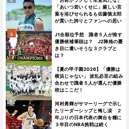
「お前がラクして生意気だな」
「あいつ若いくせに」厳しい言
葉を浴びせられるも佐藤慎太郎
が貫いた誇りとファンへの思い
J1全順位予想 識者５人が推す
3
優勝候補筆頭は？ J2降格の憂
き目に遭いそうな３クラブと
は？
4
【夏の甲子園2026】「優勝は
横浜じゃない」 波乱必至の組み
合わせで識者５人が選んだ優勝
校はここだ！
5
河村勇輝がサマーリーグで示し
たリーダーシップと悔し涙 ２
年ぶりの日本代表の舞台を糧に
３年目のNBA挑戦は続く