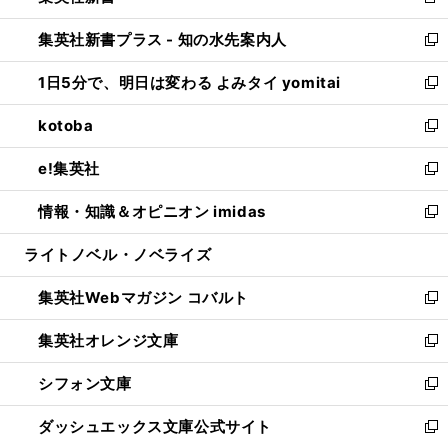
新
開
ン
ウ
し
集英社新書プラス - 知の水先案内人
く
ド
ィ
い
新
ウ
ン
ウ
し
1日5分で、明日は変わる よみタイ yomitai
で
ド
ィ
い
新
開
ウ
ン
ウ
し
kotoba
く
で
ド
ィ
い
新
開
ウ
ン
ウ
し
e!集英社
く
で
ド
ィ
い
新
開
ウ
ン
ウ
し
情報・知識＆オピニオン imidas
く
で
ド
ィ
い
新
開
ウ
ン
ウ
し
ライトノベル・ノベライズ
く
で
ド
ィ
い
開
ウ
ン
ウ
集英社Webマガジン コバルト
く
で
ド
ィ
新
開
ウ
ン
し
集英社オレンジ文庫
く
で
ド
い
新
開
ウ
ウ
し
シフォン文庫
く
で
ィ
い
新
開
ン
ウ
し
ダッシュエックス文庫公式サイト
く
ド
ィ
い
新