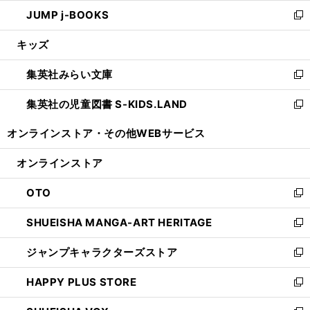
ウ
ン
ウ
し
JUMP j-BOOKS
で
ド
ィ
い
新
開
ウ
ン
ウ
し
キッズ
く
で
ド
ィ
い
開
ウ
ン
ウ
集英社みらい文庫
く
で
ド
ィ
新
開
ウ
ン
し
集英社の児童図書 S-KIDS.LAND
く
で
ド
い
新
開
ウ
ウ
し
オンラインストア・
その他WEBサービス
く
で
ィ
い
開
ン
ウ
オンラインストア
く
ド
ィ
ウ
ン
OTO
で
ド
新
開
ウ
し
SHUEISHA MANGA-ART HERITAGE
く
で
い
新
開
ウ
し
ジャンプキャラクターズストア
く
ィ
い
新
ン
ウ
し
HAPPY PLUS STORE
ド
ィ
い
新
ウ
ン
ウ
し