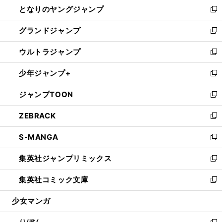
し
となりのヤングジャンプ
く
ド
ィ
い
新
ウ
ン
ウ
し
グランドジャンプ
で
ド
ィ
い
新
開
ウ
ン
ウ
し
ウルトラジャンプ
く
で
ド
ィ
い
新
開
ウ
ン
ウ
し
少年ジャンプ+
く
で
ド
ィ
い
新
開
ウ
ン
ウ
し
ジャンプTOON
く
で
ド
ィ
い
新
開
ウ
ン
ウ
し
ZEBRACK
く
で
ド
ィ
い
新
開
ウ
ン
ウ
し
S-MANGA
く
で
ド
ィ
い
新
開
ウ
ン
ウ
し
集英社ジャンプリミックス
く
で
ド
ィ
い
新
開
ウ
ン
ウ
し
集英社コミック文庫
く
で
ド
ィ
い
新
開
ウ
ン
ウ
し
少女マンガ
く
で
ド
ィ
い
開
ウ
ン
ウ
く