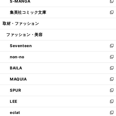
S-MANGA
く
で
ド
ィ
い
新
開
ウ
ン
ウ
し
集英社コミック文庫
く
で
ド
ィ
い
新
開
ウ
ン
ウ
し
取材・ファッション
く
で
ド
ィ
い
開
ウ
ン
ウ
ファッション・美容
く
で
ド
ィ
開
ウ
ン
Seventeen
く
で
ド
新
開
ウ
し
non-no
く
で
い
新
開
ウ
し
BAILA
く
ィ
い
新
ン
ウ
し
MAQUIA
ド
ィ
い
新
ウ
ン
ウ
し
SPUR
で
ド
ィ
い
新
開
ウ
ン
ウ
し
LEE
く
で
ド
ィ
い
新
開
ウ
ン
ウ
し
eclat
く
で
ド
ィ
い
新