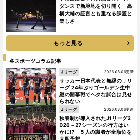
ダンスで新境地を切り開く 高
橋大輔の証言とも重なる課題と
楽しさ
もっと見る
各スポーツコラム記事
Jリーグ
2026.08.06更新
サッカー日本代表と無縁のＪリ
ーグ 24年ぶりゴールデン生中
継の開幕戦でヘタな試合は見せ
られない
Jリーグ
2026.08.06更新
秋春制が導入されたJ1リーグ2
026－27シーズンの行方はい
かに!? ５人の識者が全順位を
大胆予想