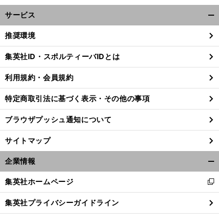
サービス
開
く/
推奨環境
閉
じ
集英社ID・スポルティーバIDとは
る
利用規約・会員規約
特定商取引法に基づく表示・その他の事項
ブラウザプッシュ通知について
サイトマップ
企業情報
開
く/
集英社ホームページ
新
閉
前
し
へ
じ
集英社プライバシーガイドライン
い
る
ウ