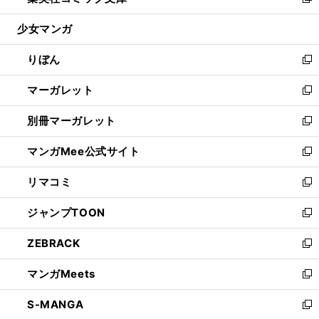
い
新
開
ウ
ン
ウ
し
少女マンガ
く
で
ド
ィ
い
開
ウ
ン
ウ
りぼん
く
で
ド
ィ
新
開
ウ
ン
し
マーガレット
く
で
ド
い
新
開
ウ
ウ
し
別冊マーガレット
く
で
ィ
い
新
開
ン
ウ
し
マンガMee公式サイト
く
ド
ィ
い
新
ウ
ン
ウ
し
リマコミ
で
ド
ィ
い
新
開
ウ
ン
ウ
し
ジャンプTOON
く
で
ド
ィ
い
新
開
ウ
ン
ウ
し
ZEBRACK
く
で
ド
ィ
い
新
開
ウ
ン
ウ
し
マンガMeets
く
で
ド
ィ
い
新
開
ウ
ン
ウ
し
S-MANGA
く
で
ド
ィ
い
新