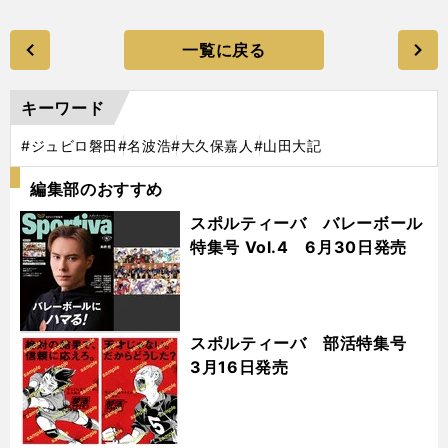
一覧に戻る
キーワード
#ジュビロ磐田
#名波浩
#大久保嘉人
#山田大記
編集部のおすすめ
スポルティーバ バレーボール
特集号 Vol.4 6月30日発売
スポルティーバ 部活特集号
3月16日発売