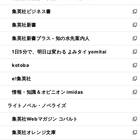
開
ウ
ン
し
集英社ビジネス書
く
で
ド
い
新
開
ウ
ウ
し
集英社新書
く
で
ィ
い
新
開
ン
ウ
し
集英社新書プラス - 知の水先案内人
く
ド
ィ
い
新
ウ
ン
ウ
し
1日5分で、明日は変わる よみタイ yomitai
で
ド
ィ
い
新
開
ウ
ン
ウ
し
kotoba
く
で
ド
ィ
い
新
開
ウ
ン
ウ
し
e!集英社
く
で
ド
ィ
い
新
開
ウ
ン
ウ
し
情報・知識＆オピニオン imidas
く
で
ド
ィ
い
新
開
ウ
ン
ウ
し
ライトノベル・ノベライズ
く
で
ド
ィ
い
開
ウ
ン
ウ
集英社Webマガジン コバルト
く
で
ド
ィ
新
開
ウ
ン
し
集英社オレンジ文庫
く
で
ド
い
新
開
ウ
ウ