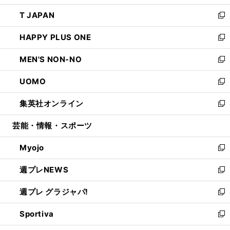
開
ウ
ン
ウ
し
T JAPAN
く
で
ド
ィ
い
新
開
ウ
ン
ウ
し
HAPPY PLUS ONE
く
で
ド
ィ
い
新
開
ウ
ン
ウ
し
MEN'S NON-NO
く
で
ド
ィ
い
新
開
ウ
ン
ウ
し
UOMO
く
で
ド
ィ
い
新
開
ウ
ン
ウ
し
集英社オンライン
く
で
ド
ィ
い
新
開
ウ
ン
ウ
し
芸能・情報・スポーツ
く
で
ド
ィ
い
開
ウ
ン
ウ
Myojo
く
で
ド
ィ
新
開
ウ
ン
し
週プレNEWS
く
で
ド
い
新
開
ウ
ウ
し
週プレ グラジャパ!
く
で
ィ
い
新
開
ン
ウ
し
Sportiva
く
ド
ィ
い
新
ウ
ン
ウ
し