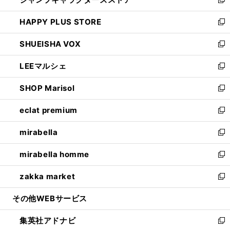
ィ
い
新
ン
ウ
し
HAPPY PLUS STORE
ド
ィ
い
新
ウ
ン
ウ
し
SHUEISHA VOX
で
ド
ィ
い
新
開
ウ
ン
ウ
し
LEEマルシェ
く
で
ド
ィ
い
新
開
ウ
ン
ウ
し
SHOP Marisol
く
で
ド
ィ
い
新
開
ウ
ン
ウ
し
eclat premium
く
で
ド
ィ
い
新
開
ウ
ン
ウ
し
mirabella
く
で
ド
ィ
い
新
開
ウ
ン
ウ
し
mirabella homme
く
で
ド
ィ
い
新
開
ウ
ン
ウ
し
zakka market
く
で
ド
ィ
い
新
開
ウ
ン
ウ
し
その他WEBサービス
く
で
ド
ィ
い
開
ウ
ン
ウ
集英社アドナビ
く
で
ド
ィ
新