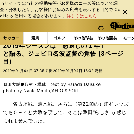
当サイトでは当社の提携先等がお客様のニーズ等について調
査・分析したり、お客様にお勧めの広告を表⽰する⽬的で Co
閉じ
okie を使⽤する場合があります。
詳しくはこちら
る
マイペ
web Sportiva (webスポルティーバ)
検索
メニュ
we
ー
サッカーの記事一覧
Jリーグ他
Jリーグ
201
b
ジ
サッカー
競馬
ゴルフ
その他球技
その他競技
モー
ス
2019年シーズンは「恩返しの１年」
ポ
と語る、ジュビロ名波監督の覚悟 (3ページ
ル
目)
テ
ィ
2019年01月04日 07:35 公開
2019年01月04日 16:02 更新
ー
バ
原田大輔●取材・構成 text by Harada Daisuke
photo by Naoki Morita/AFLO SPORT
――名古屋戦、清水戦、さらに（第22節の）浦和レッズ
でも０－４と大敗を喫して、そこは磐田"らしさ"が感じ
られませんでした。