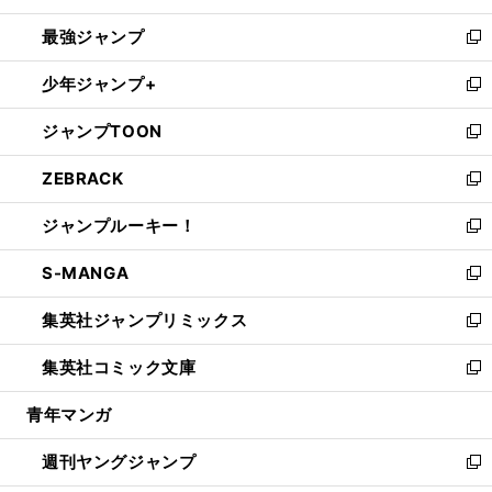
ン
ウ
し
最強ジャンプ
ド
ィ
い
新
ウ
ン
ウ
し
少年ジャンプ+
で
ド
ィ
い
新
開
ウ
ン
ウ
し
ジャンプTOON
く
で
ド
ィ
い
新
開
ウ
ン
ウ
し
ZEBRACK
く
で
ド
ィ
い
新
開
ウ
ン
ウ
し
ジャンプルーキー！
く
で
ド
ィ
い
新
開
ウ
ン
ウ
し
S-MANGA
く
で
ド
ィ
い
新
開
ウ
ン
ウ
し
集英社ジャンプリミックス
く
で
ド
ィ
い
新
開
ウ
ン
ウ
し
集英社コミック文庫
く
で
ド
ィ
い
新
開
ウ
ン
ウ
し
青年マンガ
く
で
ド
ィ
い
開
ウ
ン
ウ
週刊ヤングジャンプ
く
で
ド
ィ
新
開
ウ
ン
し