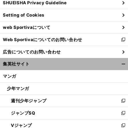
SHUEISHA Privacy Guideline
ィ
ン
Setting of Cookies
ド
ウ
web Sportivaについて
で
開
Web Sportivaについてのお問い合わせ
く
新
し
広告についてのお問い合わせ
い
ウ
集英社サイト
ィ
開
ン
く/
マンガ
ド
閉
ウ
じ
少年マンガ
で
る
開
週刊少年ジャンプ
く
新
し
ジャンプSQ
い
新
ウ
し
Vジャンプ
ィ
い
新