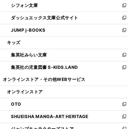
し
シフォン文庫
く
で
ィ
い
新
開
ン
ウ
し
ダッシュエックス文庫公式サイト
く
ド
ィ
い
新
ウ
ン
ウ
し
JUMP j-BOOKS
で
ド
ィ
い
新
開
ウ
ン
ウ
し
キッズ
く
で
ド
ィ
い
開
ウ
ン
ウ
集英社みらい文庫
く
で
ド
ィ
新
開
ウ
ン
し
集英社の児童図書 S-KIDS.LAND
く
で
ド
い
新
開
ウ
ウ
し
オンラインストア・
その他WEBサービス
く
で
ィ
い
開
ン
ウ
オンラインストア
く
ド
ィ
ウ
ン
OTO
で
ド
新
開
ウ
し
SHUEISHA MANGA-ART HERITAGE
く
で
い
新
開
ウ
し
ジャンプキャラクターズストア
く