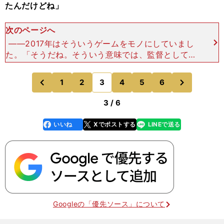
たんだけどね」
次のページへ
――2017年はそういうゲームをモノにしていまし
た。「そうだね。そういう意味では、監督としての
総括というか、反省になるかもしれないけど、采配
で勝たせてあげたかったな、というゲームが（今季
次
1
2
3
4
5
6
のページへ
のページへ
は）多かったか
前
3 / 6
いいね
Xでポストする
LINEで送る
line
faceboo
x
k
Googleの「優先ソース」について