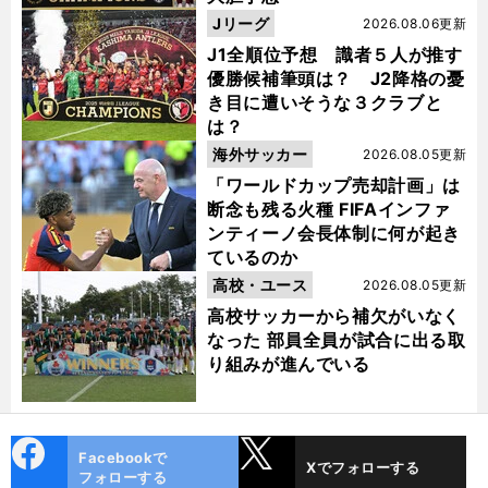
Jリーグ
2026.08.06更新
J1全順位予想 識者５人が推す
優勝候補筆頭は？ J2降格の憂
き目に遭いそうな３クラブと
は？
海外サッカー
2026.08.05更新
「ワールドカップ売却計画」は
断念も残る火種 FIFAインファ
ンティーノ会長体制に何が起き
ているのか
高校・ユース
2026.08.05更新
高校サッカーから補欠がいなく
なった 部員全員が試合に出る取
り組みが進んでいる
cebo
X
Facebookで
Xでフォローする
ok
フォローする