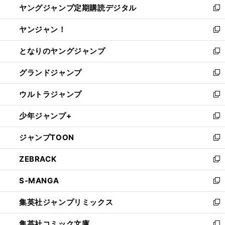
ヤングジャンプ定期購読デジタル
く
で
ド
い
新
開
ウ
ウ
し
ヤンジャン！
く
で
ィ
い
新
開
ン
ウ
し
となりのヤングジャンプ
く
ド
ィ
い
新
ウ
ン
ウ
し
グランドジャンプ
で
ド
ィ
い
新
開
ウ
ン
ウ
し
ウルトラジャンプ
く
で
ド
ィ
い
新
開
ウ
ン
ウ
し
少年ジャンプ+
く
で
ド
ィ
い
新
開
ウ
ン
ウ
し
ジャンプTOON
く
で
ド
ィ
い
新
開
ウ
ン
ウ
し
ZEBRACK
く
で
ド
ィ
い
新
開
ウ
ン
ウ
し
S-MANGA
く
で
ド
ィ
い
新
開
ウ
ン
ウ
し
集英社ジャンプリミックス
く
で
ド
ィ
い
新
開
ウ
ン
ウ
し
集英社コミック文庫
く
で
ド
ィ