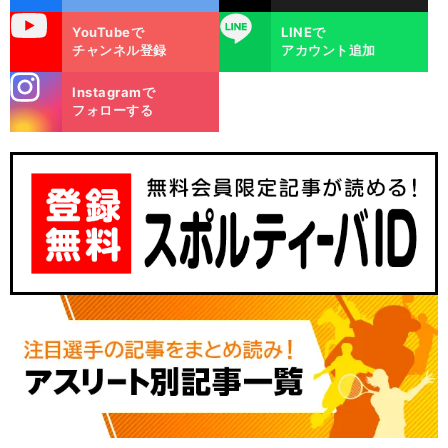
uTube
LINE
YouTubeで
LINEで
チャンネル登録
アカウント追加
stagra
Instagramで
m
フォローする