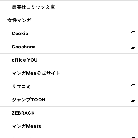
開
ウ
ン
ウ
し
集英社コミック文庫
く
で
ド
ィ
い
新
開
ウ
ン
ウ
し
女性マンガ
く
で
ド
ィ
い
開
ウ
ン
ウ
Cookie
く
で
ド
ィ
新
開
ウ
ン
し
Cocohana
く
で
ド
い
新
開
ウ
ウ
し
office YOU
く
で
ィ
い
新
開
ン
ウ
し
マンガMee公式サイト
く
ド
ィ
い
新
ウ
ン
ウ
し
リマコミ
で
ド
ィ
い
新
開
ウ
ン
ウ
し
ジャンプTOON
く
で
ド
ィ
い
新
開
ウ
ン
ウ
し
ZEBRACK
く
で
ド
ィ
い
新
開
ウ
ン
ウ
し
マンガMeets
く
で
ド
ィ
い
新
開
ウ
ン
ウ
し