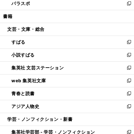
パラスポ
で
ド
ィ
い
新
開
ウ
ン
ウ
し
書籍
く
で
ド
ィ
い
開
ウ
ン
ウ
文芸・文庫・総合
く
で
ド
ィ
開
ウ
ン
すばる
く
で
ド
新
開
ウ
し
小説すばる
く
で
い
新
開
ウ
し
集英社 文芸ステーション
く
ィ
い
新
ン
ウ
し
web 集英社文庫
ド
ィ
い
新
ウ
ン
ウ
し
青春と読書
で
ド
ィ
い
新
開
ウ
ン
ウ
し
アジア人物史
く
で
ド
ィ
い
新
開
ウ
ン
ウ
し
学芸・ノンフィクション・新書
く
で
ド
ィ
い
開
ウ
ン
ウ
集英社学芸部 - 学芸・ノンフィクション
く
で
ド
ィ
新