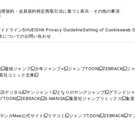
利用規約・会員規約
特定商取引法に基づく表示・その他の事項
プ
ガイドライン
SHUEISHA Privacy Guideline
Setting of Cookies
web 
告についてのお問い合わせ
プ
最強ジャンプ
少年ジャンプ+
ジャンプTOON
ZEBRACK
ジ
新
新
新
新
新
英社コミック文庫
し
新
し
し
し
し
い
い
し
い
い
い
ウ
ウ
い
ウ
ウ
ウ
購読デジタル
ヤンジャン！
となりのヤングジャンプ
グランドジ
新
新
新
ィ
ィ
ウ
ィ
ィ
ィ
プTOON
ZEBRACK
S-MANGA
集英社ジャンプリミックス
集英
新
し
新
し
新
し
新
ン
ン
ィ
ン
ン
ン
し
い
し
い
し
い
し
ド
ド
ン
ド
ド
ド
い
ウ
い
ウ
い
ウ
い
ウ
ウ
ド
ウ
ウ
ウ
マンガMee公式サイト
リマコミ
ジャンプTOON
ZEBRACK
マン
新
新
新
新
ウ
ィ
ウ
ィ
ウ
ィ
ウ
で
で
ウ
で
で
で
し
し
し
し
し
ィ
ン
ィ
ン
ィ
ン
ィ
開
開
で
開
開
開
い
い
い
い
い
ン
ド
ン
ド
ン
ド
ン
く
く
開
く
く
く