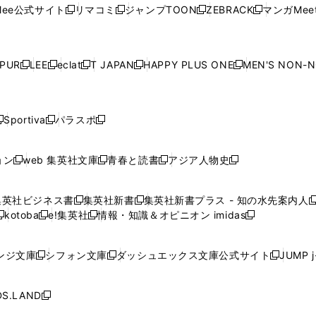
ウ
ウ
ウ
ウ
ウ
ド
ウ
ド
ウ
ド
ウ
ド
ee公式サイト
リマコミ
ジャンプTOON
ZEBRACK
マンガMeet
く
新
新
新
新
ィ
ィ
ィ
ィ
ィ
ウ
で
ウ
で
ウ
で
ウ
し
し
し
し
ン
ン
ン
ン
ン
で
開
で
開
で
開
で
い
い
い
い
ド
ド
ド
ド
ド
開
く
開
く
開
く
開
ウ
ウ
ウ
ウ
ウ
ウ
ウ
ウ
ウ
PUR
LEE
eclat
T JAPAN
HAPPY PLUS ONE
MEN'S NON-
く
く
く
く
新
新
新
新
新
ィ
ィ
ィ
ィ
で
で
で
で
で
し
し
し
し
し
ン
ン
ン
ン
開
開
開
開
開
い
い
い
い
い
ド
ド
ド
ド
く
く
く
く
く
ウ
ウ
ウ
ウ
ウ
ウ
ウ
ウ
ウ
Sportiva
パラスポ
新
新
ィ
ィ
ィ
ィ
ィ
で
で
で
で
し
し
し
ン
ン
ン
ン
ン
開
開
開
開
い
い
い
ド
ド
ド
ド
ド
ョン
web 集英社文庫
青春と読書
アジア人物史
く
く
く
く
新
新
新
新
ウ
ウ
ウ
ウ
ウ
ウ
ウ
ウ
し
し
し
し
ィ
ィ
ィ
で
で
で
で
で
い
い
い
い
ン
ン
ン
集英社ビジネス書
集英社新書
集英社新書プラス - 知の水先案内人
開
開
開
開
開
新
新
新
ウ
ウ
ウ
ウ
ド
ド
ド
kotoba
e!集英社
情報・知識＆オピニオン imidas
く
く
く
く
く
新
し
新
し
新
ィ
ィ
ィ
ィ
ウ
ウ
ウ
し
し
い
し
い
し
ン
ン
ン
ン
で
で
で
い
い
ウ
い
ウ
い
ド
ド
ド
ド
ンジ文庫
シフォン文庫
ダッシュエックス文庫公式サイト
JUMP 
開
開
開
新
新
新
ウ
ウ
ィ
ウ
ィ
ウ
ウ
ウ
ウ
ウ
く
く
く
し
し
し
ィ
ィ
ン
ィ
ン
ィ
で
で
で
で
い
い
い
ン
ン
ド
ン
ド
ン
S.LAND
開
開
開
開
新
ウ
ウ
ウ
ド
ド
ウ
ド
ウ
ド
く
く
く
く
し