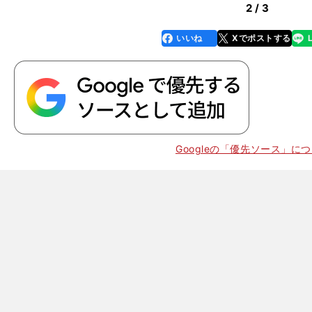
2 / 3
いいね
Xでポストする
line
faceboo
x
k
Googleの「優先ソース」に