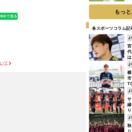
ト
く
もっと
LINEで送る
各スポーツコラム記
J
宮
代
は
が
ついて
J
日
横
た
市
T
K
J
級
サ
ャ
縁
り
開
J
見
秋
リ