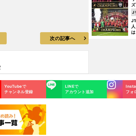
ズ
J
を
J
人
は
次の記事へ
に
と
宏
Instagra
LINE
YouTubeで
LINEで
Inst
m
チャンネル登録
アカウント追加
フォ