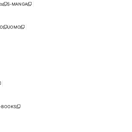
ウ
ウ
ド
s
S-MANGA
新
新
ィ
で
ウ
し
し
ン
開
で
い
い
ド
く
開
ウ
ウ
ウ
NO
UOMO
く
新
新
ィ
ィ
で
し
し
ン
ン
開
い
い
ド
ド
く
ウ
ウ
ウ
ウ
ィ
ィ
で
で
ン
ン
開
開
ド
ド
く
く
ウ
ウ
で
で
開
開
く
く
し
い
ウ
j-BOOKS
新
ィ
し
ン
い
ド
ウ
ウ