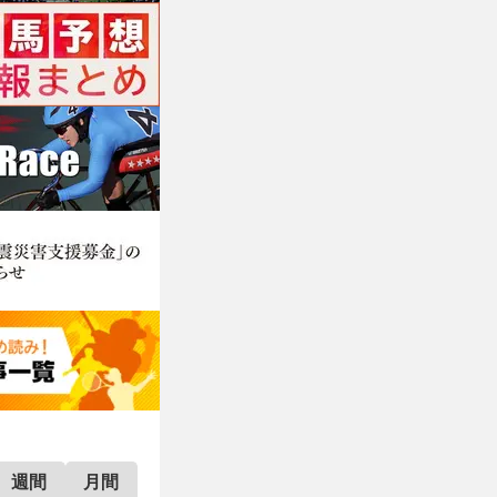
週間
月間