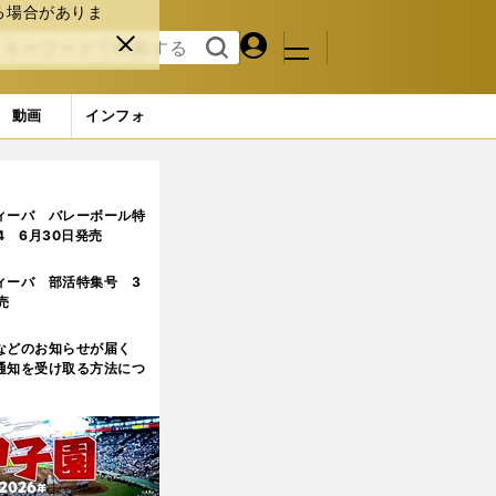
る場合がありま
マイペ
閉じ
検索
メニュ
ー
る
す
ジ
る
動画
インフォ
2ページ目
ィーバ バレーボール特
.4 6月30日発売
ィーバ 部活特集号 3
売
などのお知らせが届く
通知を受け取る方法につ