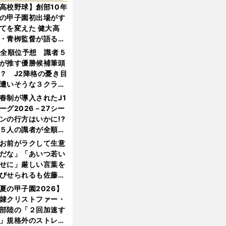
高校野球】創部10年
の甲子園初出場がす
てを変えた 健大高
・青栁監督が語る
機動破壊」はこうし
1全順位予想 識者５
生まれた
が推す優勝候補筆頭
？ J2降格の憂き目
遭いそうな３クラブ
は？
春制が導入されたJ1
ーグ2026－27シー
ンの行方はいかに!?
５人の識者が全順位
大胆予想
お前がラクして生意
だな」「あいつ若い
せに」厳しい言葉を
びせられるも佐藤慎
郎が貫いた誇りとフ
夏の甲子園2026】
ンへの思い
隷クリストファー・
部陸の「２回加速す
」規格外のストレー