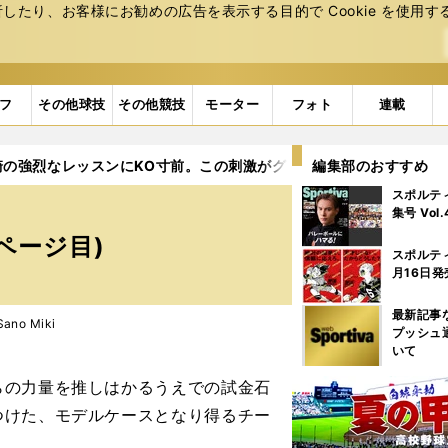
たり、お客様にお勧めの広告を表⽰する⽬的で Cookie を使⽤す
フ
その他球技
その他競技
モーター
フォト
連載
崎の強烈なレッスンにKO寸前。この刺激がグランパスを強くする
編集部のおすすめ
スポルテ
。
集号 Vol
ページ目)
スポルテ
月16日発
最新記事
no Miki
プッシュ
いて
の力量を推しはかるうえでの試金石
つけた、モデルケースとなり得るチー