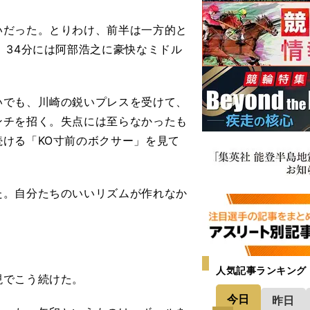
だった。とりわけ、前半は一方的と
、34分には阿部浩之に豪快なミドル
でも、川崎の鋭いプレスを受けて、
ンチを招く。失点には至らなかったも
ける「KO寸前のボクサー」を見て
た。自分たちのいいリズムが作れなか
人気記事ランキング
現でこう続けた。
今日
昨日