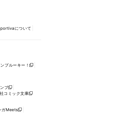
Sportivaについて
ャンプルーキー！
新
し
い
ウ
ャンプ
新
ィ
社コミック文庫
し
新
ン
い
し
ド
ウ
い
ウ
ガMeets
新
ィ
ウ
で
し
ン
ィ
開
い
ド
ン
く