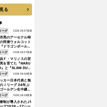
 それでもプロではな
大学進学を選ぶ理由
見る
事
リーグ
2026.08.07更新
市亮のアーセナル時
の同僚ウォルコット
『ドラゴンボール』
大好き ポドルスキは
リーグ
2026.08.07更新
向小次郎に憧れてい
浜Ｆ・マリノスの宮
亮を育てた『NARU
O』と『SLAM DUN
』 中京大中京の同
リーグ
2026.08.06更新
生・木原龍一は"ジ
ッカー日本代表と無
ンプ係"だった
のＪリーグ 24年ぶ
前
へ
ゴールデン生中継の
幕戦でヘタな試合は
リーグ
2026.08.06更新
せられない
春制が導入されたJ1
ーグ2026－27シー