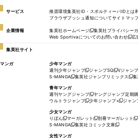
サービス
推奨環境
集英社ID・スポルティーバIDとは
ブラウザプッシュ通知について
サイトマッ
企業情報
集英社ホームページ
集英社プライバシー
新
Web Sportivaについてのお問い合わせ
広
し
新
い
し
集英社サイト
ウ
い
ィ
ウ
マンガ
少年マンガ
ン
ィ
週刊少年ジャンプ
ジャンプSQ
Vジャン
ド
ン
新
新
S-MANGA
集英社ジャンプリミックス
集
ウ
ド
新
し
し
新
で
ウ
し
い
い
し
青年マンガ
開
で
い
ウ
ウ
い
週刊ヤングジャンプ
ヤングジャンプ定期
新
く
開
ウ
ィ
ィ
ウ
ウルトラジャンプ
少年ジャンプ+
ジャン
新
し
新
く
ィ
ン
ン
ィ
し
い
し
ン
ド
ド
ン
少女マンガ
い
ウ
い
ド
ウ
ウ
ド
りぼん
マーガレット
別冊マーガレット
新
新
新
ウ
ィ
ウ
ウ
で
で
ウ
S-MANGA
集英社コミック文庫
し
新
し
新
ィ
ン
ィ
で
開
開
で
い
し
い
し
ン
ド
ン
女性マンガ
開
く
く
開