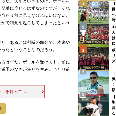
まった。矢印というものは、ボールを
【
1
、簡単に崩せるはずなのですが、それ
目
べ
が当たり前に見えなければいけない。
崎
なかで錯覚を起こしてしまったという
「
J
2
て
人
は
り、あるいは判断の部分で、本来や
に
と
かったということなのだろう。
秋
3
リ
ズ
るはずだ。ボールを受けても、前に
な猶予のなさが焦りを生み、当たり前
4
を
「
気
く
浴
ールを持ってい
5
太
崎との差も認め
【
ァ
聖
ってからの対応
次
高
る