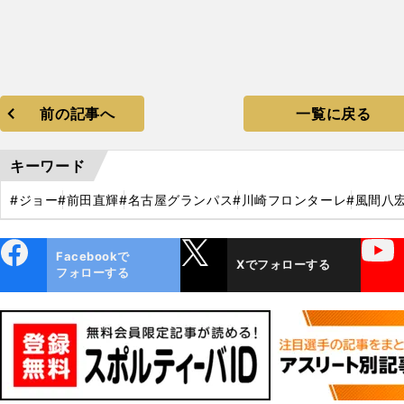
前の記事へ
一覧に戻る
キーワード
#ジョー
#前田直輝
#名古屋グランパス
#川崎フロンターレ
#風間八
ebo
X
YouTube
Facebookで
Xでフォローする
ok
フォローする