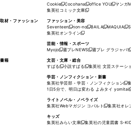
ウ
い
ウ
い
ド
ウ
ド
Cookie
Cocohana
office YOU
マンガM
く
く
新
新
新
ィ
ウ
ィ
ウ
ウ
で
ウ
集英社コミック文庫
し
新
し
し
ン
ィ
ン
ィ
で
開
で
い
し
い
い
ド
ン
ド
ン
取材・ファッション
ファッション・美容
開
く
開
ウ
い
ウ
ウ
ウ
ド
ウ
ド
Seventeen
non-no
BAILA
MAQUIA
S
く
く
新
新
新
新
ィ
ウ
ィ
ィ
で
ウ
で
ウ
集英社オンライン
し
新
し
し
し
ン
ィ
ン
ン
開
で
開
で
い
し
い
い
い
ド
ン
ド
ド
芸能・情報・スポーツ
く
開
く
開
ウ
い
ウ
ウ
ウ
ウ
ド
ウ
ウ
Myojo
週プレNEWS
週プレ グラジャパ!
く
く
新
新
新
ィ
ウ
ィ
ィ
ィ
で
ウ
で
で
し
し
ン
ィ
ン
ン
ン
書籍
文芸・文庫・総合
開
で
開
開
い
い
ド
ン
ド
ド
ド
すばる
小説すばる
集英社 文芸ステーシ
く
開
く
く
新
新
ウ
ウ
ウ
ド
ウ
ウ
ウ
く
し
し
ィ
ィ
学芸・ノンフィクション・新書
で
ウ
で
で
で
い
い
ン
ン
集英社学芸部 - 学芸・ノンフィクション
開
で
開
開
開
新
ウ
ウ
ド
ド
1日5分で、明日は変わる よみタイ yomitai
く
開
く
く
く
し
新
ィ
ィ
ウ
ウ
く
い
ン
ン
ライトノベル・ノベライズ
で
で
ウ
ド
ド
集英社Webマガジン コバルト
集英社オレ
開
開
新
ィ
ウ
ウ
く
く
し
ン
キッズ
で
で
い
ド
集英社みらい文庫
集英社の児童図書 S-KID
開
開
新
ウ
ウ
く
く
し