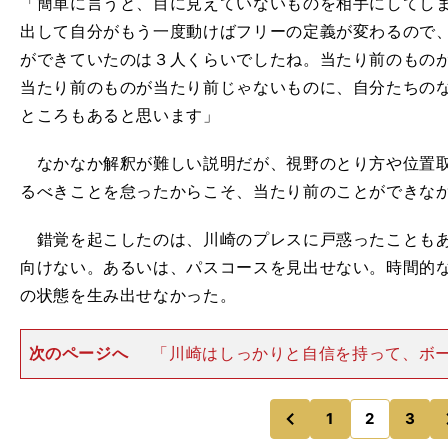
「簡単に言うと、目に見えていないものを相手にしてし
出して自分がもう一度動けばフリーの定義が変わるので
ができていたのは３人くらいでしたね。当たり前のもの
当たり前のものが当たり前じゃないものに、自分たちの
ところもあると思います」
なかなか解釈が難しい説明だが、視野のとり方や位置取
るべきことを怠ったからこそ、当たり前のことができな
錯覚を起こしたのは、川崎のプレスに戸惑ったこともあ
向けない。あるいは、パスコースを見出せない。時間的
の状態を生み出せなかった。
次のページへ
「川崎はしっかりと自信を持って、ボ
る。そこはウチの選手たちも見習うべき」 指揮官は川
ている。とりわけそれが顕著だったのが、ボールを奪
だ。 名古屋は奪ったあ
1
2
3
のページへ
のページへ
前