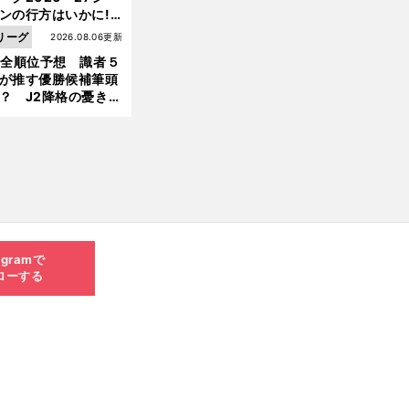
ンの行方はいかに!?
５人の識者が全順位
リーグ
2026.08.06更新
大胆予想
1全順位予想 識者５
が推す優勝候補筆頭
？ J2降格の憂き目
遭いそうな３クラブ
は？
agramで
ローする