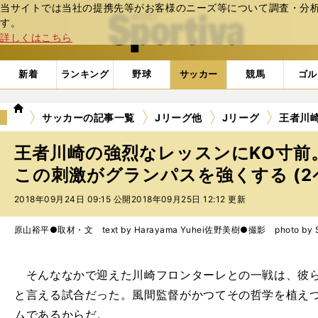
当サイトでは当社の提携先等がお客様のニーズ等について調査・分析し
web Sportiva (webスポルティーバ)
す。
詳しくはこちら
新着
ランキング
野球
サッカー
競馬
ゴル
we
サッカーの記事一覧
Jリーグ他
Jリーグ
王者川
b
ス
王者川崎の強烈なレッスンにKO寸前
ポ
ル
この刺激がグランパスを強くする (2
テ
2018年09月24日 09:15 公開
2018年09月25日 12:12 更新
ィ
ー
バ
原山裕平●取材・文 text by Harayama Yuhei
佐野美樹●撮影 photo by Sa
そんななかで迎えた川崎フロンターレとの一戦は、彼ら
と言える試合だった。風間監督がかつてその哲学を植え
ムであるからだ。