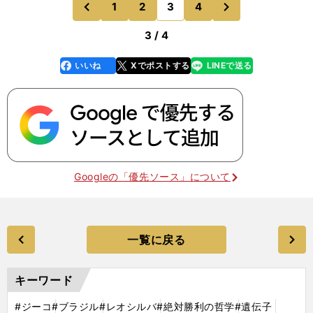
1
2
3
4
のページへ
のページへ
新潟が小さいクラ
前
3 / 4
いいね
Xでポストする
LINEで送る
line
faceboo
x
k
Googleの「優先ソース」について
一覧に戻る
キーワード
#ジーコ
#ブラジル
#レオシルバ
#絶対勝利の哲学
#遺伝子