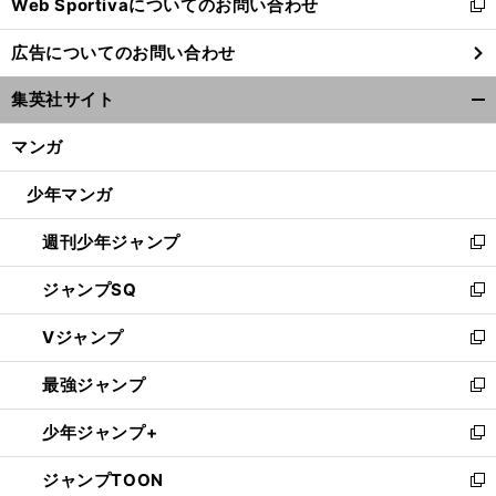
Web Sportivaについてのお問い合わせ
く
新
し
広告についてのお問い合わせ
い
ウ
集英社サイト
ィ
開
ン
く/
マンガ
ド
閉
ウ
じ
少年マンガ
で
る
開
週刊少年ジャンプ
く
新
し
ジャンプSQ
い
新
ウ
し
Vジャンプ
ィ
い
新
ン
ウ
し
最強ジャンプ
ド
ィ
い
新
ウ
ン
ウ
し
少年ジャンプ+
で
ド
ィ
い
新
開
ウ
ン
ウ
し
ジャンプTOON
く
で
ド
ィ
い
新