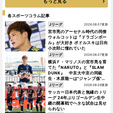
もっと見る
各スポーツコラム記事
Jリーグ
2026.08.07更新
宮市亮のアーセナル時代の同僚
ウォルコットは『ドラゴンボー
ル』が大好き ポドルスキは日向
小次郎に憧れていた
Jリーグ
2026.08.07更新
横浜Ｆ・マリノスの宮市亮を育
てた『NARUTO』と『SLAM
DUNK』 中京大中京の同級
生・木原龍一は"ジャンプ係"だ
った
Jリーグ
2026.08.06更新
サッカー日本代表と無縁のＪリ
ーグ 24年ぶりゴールデン生中
継の開幕戦でヘタな試合は見せ
られない