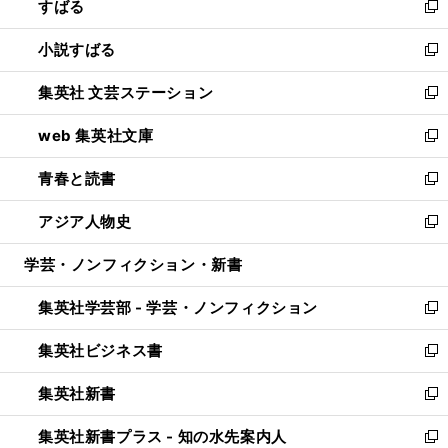
すばる
く
で
ド
新
開
ウ
し
小説すばる
く
で
い
新
開
ウ
し
集英社 文芸ステーション
く
ィ
い
新
ン
ウ
し
web 集英社文庫
ド
ィ
い
新
ウ
ン
ウ
し
青春と読書
で
ド
ィ
い
新
開
ウ
ン
ウ
し
アジア人物史
く
で
ド
ィ
い
新
開
ウ
ン
ウ
し
学芸・ノンフィクション・新書
く
で
ド
ィ
い
開
ウ
ン
ウ
集英社学芸部 - 学芸・ノンフィクション
く
で
ド
ィ
新
開
ウ
ン
し
集英社ビジネス書
く
で
ド
い
新
開
ウ
ウ
し
集英社新書
く
で
ィ
い
新
開
ン
ウ
し
集英社新書プラス - 知の水先案内人
く
ド
ィ
い
新