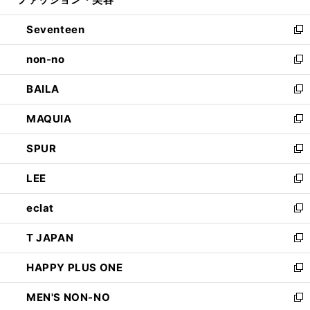
ド
ィ
開
ウ
ン
Seventeen
く
で
ド
新
開
ウ
し
non-no
く
で
い
新
開
ウ
し
BAILA
く
ィ
い
新
ン
ウ
し
MAQUIA
ド
ィ
い
新
ウ
ン
ウ
し
SPUR
で
ド
ィ
い
新
開
ウ
ン
ウ
し
LEE
く
で
ド
ィ
い
新
開
ウ
ン
ウ
し
eclat
く
で
ド
ィ
い
新
開
ウ
ン
ウ
し
T JAPAN
く
で
ド
ィ
い
新
開
ウ
ン
ウ
し
HAPPY PLUS ONE
く
で
ド
ィ
い
新
開
ウ
ン
ウ
し
MEN'S NON-NO
く
で
ド
ィ
い
新