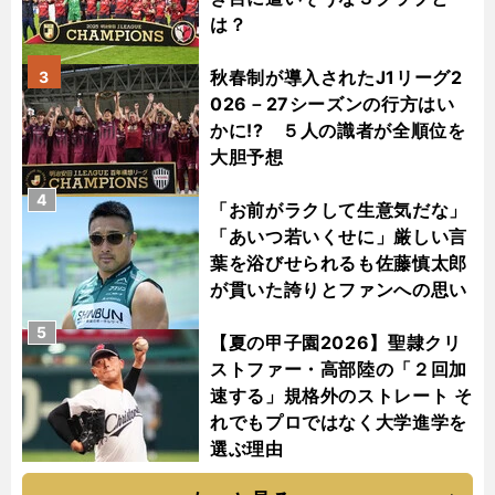
は？
秋春制が導入されたJ1リーグ2
3
026－27シーズンの行方はい
かに!? ５人の識者が全順位を
大胆予想
4
「お前がラクして生意気だな」
「あいつ若いくせに」厳しい言
葉を浴びせられるも佐藤慎太郎
が貫いた誇りとファンへの思い
5
【夏の甲子園2026】聖隷クリ
ストファー・高部陸の「２回加
速する」規格外のストレート そ
れでもプロではなく大学進学を
選ぶ理由