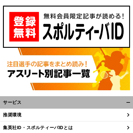
前
へ
サービス
開
く/
推奨環境
閉
じ
集英社ID・スポルティーバIDとは
る