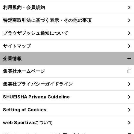
利用規約・会員規約
特定商取引法に基づく表示・その他の事項
ブラウザプッシュ通知について
サイトマップ
企業情報
開
く/
集英社ホームページ
新
閉
し
じ
集英社プライバシーガイドライン
い
る
ウ
SHUEISHA Privacy Guideline
ィ
ン
Setting of Cookies
ド
ウ
web Sportivaについて
で
開