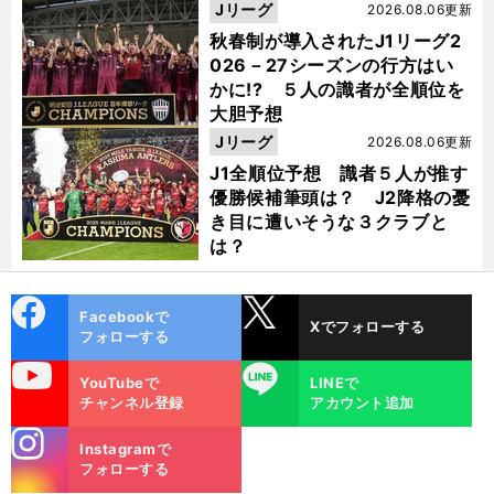
Jリーグ
2026.08.06更新
秋春制が導入されたJ1リーグ2
026－27シーズンの行方はい
かに!? ５人の識者が全順位を
大胆予想
Jリーグ
2026.08.06更新
J1全順位予想 識者５人が推す
優勝候補筆頭は？ J2降格の憂
き目に遭いそうな３クラブと
は？
cebo
X
Facebookで
Xでフォローする
ok
フォローする
uTube
LINE
YouTubeで
LINEで
チャンネル登録
アカウント追加
stagra
Instagramで
m
フォローする