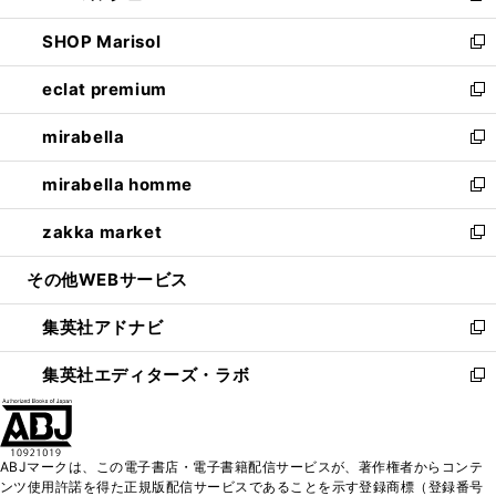
開
ウ
ン
ウ
し
SHOP Marisol
く
で
ド
ィ
い
新
開
ウ
ン
ウ
し
eclat premium
く
で
ド
ィ
い
新
開
ウ
ン
ウ
し
mirabella
く
で
ド
ィ
い
新
開
ウ
ン
ウ
し
mirabella homme
く
で
ド
ィ
い
新
開
ウ
ン
ウ
し
zakka market
く
で
ド
ィ
い
新
開
ウ
ン
ウ
し
その他WEBサービス
く
で
ド
ィ
い
開
ウ
ン
ウ
集英社アドナビ
く
で
ド
ィ
新
開
ウ
ン
し
集英社エディターズ・ラボ
く
で
ド
い
新
開
ウ
ウ
し
く
で
ィ
い
開
ン
ウ
ABJマークは、この電子書店・電子書籍配信サービスが、著作権者からコンテ
く
ド
ィ
ンツ使用許諾を得た正規版配信サービスであることを示す登録商標（登録番号
ウ
ン