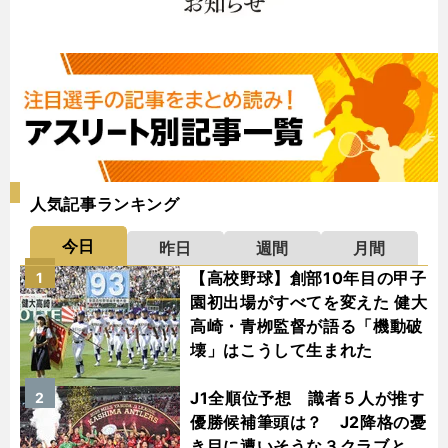
人気記事ランキング
今日
昨日
週間
月間
【高校野球】創部10年目の甲子
1
園初出場がすべてを変えた 健大
高崎・青栁監督が語る「機動破
壊」はこうして生まれた
J1全順位予想 識者５人が推す
2
優勝候補筆頭は？ J2降格の憂
き目に遭いそうな３クラブと