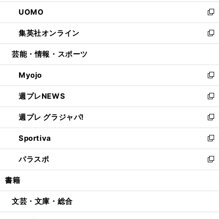
開
ウ
ン
ウ
し
UOMO
く
で
ド
ィ
い
新
開
ウ
ン
ウ
し
集英社オンライン
く
で
ド
ィ
い
新
開
ウ
ン
ウ
し
芸能・情報・スポーツ
く
で
ド
ィ
い
開
ウ
ン
ウ
Myojo
く
で
ド
ィ
新
開
ウ
ン
し
週プレNEWS
く
で
ド
い
新
開
ウ
ウ
し
週プレ グラジャパ!
く
で
ィ
い
新
開
ン
ウ
し
Sportiva
く
ド
ィ
い
新
ウ
ン
ウ
し
パラスポ
で
ド
ィ
い
新
開
ウ
ン
ウ
し
書籍
く
で
ド
ィ
い
開
ウ
ン
ウ
文芸・文庫・総合
く
で
ド
ィ
開
ウ
ン