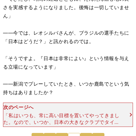
さを実感するようになりました。後悔は一切していませ
ん」
――今では、レオシルバさんが、ブラジルの選手たちに
「日本はどうだ？」と訊かれるのでは。
「そうですよ。『日本は非常によい』という情報を与え
る立場になっています」
――新潟でプレーしていたとき、いつか鹿島でという気
持ちはありましたか？
次のページへ
「私はいつも、常に高い目標を置いてやってきまし
た。なので、いつか、日本の大きなクラブでタイト
ルを獲りたいという気持ちはありました。その目標
を達成できた自分を誇りに思っています。 でも、
次