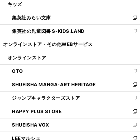
キッズ
く
で
ド
ィ
い
開
ウ
ン
ウ
集英社みらい文庫
く
で
ド
ィ
新
開
ウ
ン
し
集英社の児童図書 S-KIDS.LAND
く
で
ド
い
新
開
ウ
ウ
し
オンラインストア・
その他WEBサービス
く
で
ィ
い
開
ン
ウ
オンラインストア
く
ド
ィ
ウ
ン
OTO
で
ド
新
開
ウ
し
SHUEISHA MANGA-ART HERITAGE
く
で
い
新
開
ウ
し
ジャンプキャラクターズストア
く
ィ
い
新
ン
ウ
し
HAPPY PLUS STORE
ド
ィ
い
新
ウ
ン
ウ
し
SHUEISHA VOX
で
ド
ィ
い
新
開
ウ
ン
ウ
し
LEEマルシェ
く
で
ド
ィ
い
新