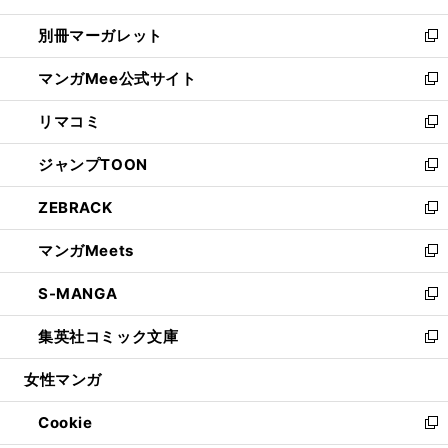
開
ウ
ウ
し
別冊マーガレット
く
で
ィ
い
新
開
ン
ウ
し
マンガMee公式サイト
く
ド
ィ
い
新
ウ
ン
ウ
し
リマコミ
で
ド
ィ
い
新
開
ウ
ン
ウ
し
ジャンプTOON
く
で
ド
ィ
い
新
開
ウ
ン
ウ
し
ZEBRACK
く
で
ド
ィ
い
新
開
ウ
ン
ウ
し
マンガMeets
く
で
ド
ィ
い
新
開
ウ
ン
ウ
し
S-MANGA
く
で
ド
ィ
い
新
開
ウ
ン
ウ
し
集英社コミック文庫
く
で
ド
ィ
い
新
開
ウ
ン
ウ
し
女性マンガ
く
で
ド
ィ
い
開
ウ
ン
ウ
Cookie
く
で
ド
ィ
新
開
ウ
ン
し