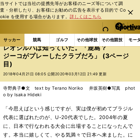
当サイトでは当社の提携先等がお客様のニーズ等について調
査・分析したり、お客様にお勧めの広告を表⽰する⽬的で Co
閉じ
okie を使⽤する場合があります。
詳しくはこちら
る
マイペ
web Sportiva (webスポルティーバ)
検索
メニュ
we
ー
サッカーの記事一覧
Jリーグ他
Jリーグ
レオシ
b
ジ
サッカー
競馬
ゴルフ
その他球技
その他競技
モー
ス
レオシルバは知っていた。「鹿島？
ポ
ジーコがプレーしたクラブだろ」 (3ページ
ル
目)
テ
ィ
2018年04月21日 08:05 公開
2020年03月12日 21:49 更新
ー
バ
寺野典子●文 text by Terano Noriko 井坂英樹●写真 phot
o by Isaka Hideki
「今思えばという感じですが、実は僕が初めてブラジル
代表に選ばれたのが、U-20代表でした。2004年の夏
に、日本で行なわれる大会に出場することになったんで
す。本当に嬉しくて、やる気満々で日本へ来ました。に