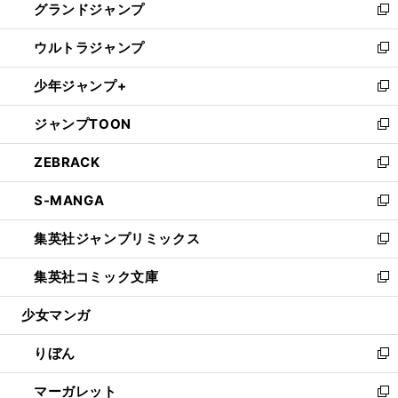
グランドジャンプ
で
ド
ィ
い
新
開
ウ
ン
ウ
し
ウルトラジャンプ
く
で
ド
ィ
い
新
開
ウ
ン
ウ
し
少年ジャンプ+
く
で
ド
ィ
い
新
開
ウ
ン
ウ
し
ジャンプTOON
く
で
ド
ィ
い
新
開
ウ
ン
ウ
し
ZEBRACK
く
で
ド
ィ
い
新
開
ウ
ン
ウ
し
S-MANGA
く
で
ド
ィ
い
新
開
ウ
ン
ウ
し
集英社ジャンプリミックス
く
で
ド
ィ
い
新
開
ウ
ン
ウ
し
集英社コミック文庫
く
で
ド
ィ
い
新
開
ウ
ン
ウ
し
少女マンガ
く
で
ド
ィ
い
開
ウ
ン
ウ
りぼん
く
で
ド
ィ
新
開
ウ
ン
し
マーガレット
く
で
ド
い
新