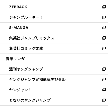
開
ウ
ン
ウ
し
ZEBRACK
く
で
ド
ィ
い
新
開
ウ
ン
ウ
し
ジャンプルーキー！
く
で
ド
ィ
い
新
開
ウ
ン
ウ
し
S-MANGA
く
で
ド
ィ
い
新
開
ウ
ン
ウ
し
集英社ジャンプリミックス
く
で
ド
ィ
い
新
開
ウ
ン
ウ
し
集英社コミック文庫
く
で
ド
ィ
い
新
開
ウ
ン
ウ
し
青年マンガ
く
で
ド
ィ
い
開
ウ
ン
ウ
週刊ヤングジャンプ
く
で
ド
ィ
新
開
ウ
ン
し
ヤングジャンプ定期購読デジタル
く
で
ド
い
新
開
ウ
ウ
し
ヤンジャン！
く
で
ィ
い
新
開
ン
ウ
し
となりのヤングジャンプ
く
ド
ィ
い
新
ウ
ン
ウ
し