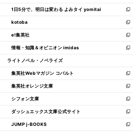
ウ
ン
ウ
し
1日5分で、明日は変わる よみタイ yomitai
で
ド
ィ
い
新
開
ウ
ン
ウ
し
kotoba
く
で
ド
ィ
い
新
開
ウ
ン
ウ
し
e!集英社
く
で
ド
ィ
い
新
開
ウ
ン
ウ
し
情報・知識＆オピニオン imidas
く
で
ド
ィ
い
新
開
ウ
ン
ウ
し
ライトノベル・ノベライズ
く
で
ド
ィ
い
開
ウ
ン
ウ
集英社Webマガジン コバルト
く
で
ド
ィ
新
開
ウ
ン
し
集英社オレンジ文庫
く
で
ド
い
新
開
ウ
ウ
し
シフォン文庫
く
で
ィ
い
新
開
ン
ウ
し
ダッシュエックス文庫公式サイト
く
ド
ィ
い
新
ウ
ン
ウ
し
JUMP j-BOOKS
で
ド
ィ
い
新
開
ウ
ン
ウ
し