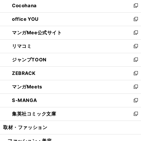
Cocohana
く
で
ド
い
新
開
ウ
ウ
し
office YOU
く
で
ィ
い
新
開
ン
ウ
し
マンガMee公式サイト
く
ド
ィ
い
新
ウ
ン
ウ
し
リマコミ
で
ド
ィ
い
新
開
ウ
ン
ウ
し
ジャンプTOON
く
で
ド
ィ
い
新
開
ウ
ン
ウ
し
ZEBRACK
く
で
ド
ィ
い
新
開
ウ
ン
ウ
し
マンガMeets
く
で
ド
ィ
い
新
開
ウ
ン
ウ
し
S-MANGA
く
で
ド
ィ
い
新
開
ウ
ン
ウ
し
集英社コミック文庫
く
で
ド
ィ
い
新
開
ウ
ン
ウ
し
取材・ファッション
く
で
ド
ィ
い
開
ウ
ン
ウ
ファッション・美容
く
で