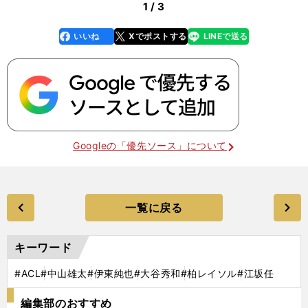
1 / 3
いいね
Xでポストする
LINEで送る
line
faceboo
x
k
Googleの「優先ソース」について
一覧に戻る
キーワード
#ACL
#中山雄太
#伊東純也
#大谷秀和
#柏レイソル
#江坂任
編集部のおすすめ