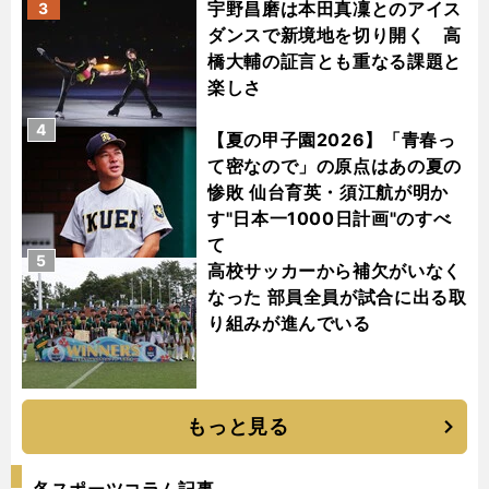
宇野昌磨は本田真凜とのアイス
3
ダンスで新境地を切り開く 高
橋大輔の証言とも重なる課題と
楽しさ
4
【夏の甲子園2026】「青春っ
て密なので」の原点はあの夏の
惨敗 仙台育英・須江航が明か
す"日本一1000日計画"のすべ
て
5
高校サッカーから補欠がいなく
なった 部員全員が試合に出る取
り組みが進んでいる
もっと見る
各スポーツコラム記事