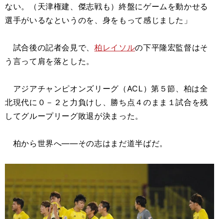
ない。（天津権建、傑志戦も）終盤にゲームを動かせる
選手がいるなというのを、身をもって感じました」
試合後の記者会見で、
柏レイソル
の下平隆宏監督はそ
う言って肩を落とした。
アジアチャンピオンズリーグ（ACL）第５節、柏は全
北現代に０－２と力負けし、勝ち点４のまま１試合を残
してグループリーグ敗退が決まった。
柏から世界へ――その志はまだ道半ばだ。