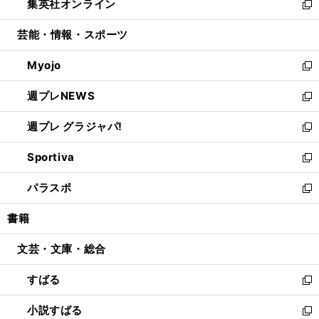
集英社オンライン
く
で
ド
ィ
い
新
開
ウ
ン
ウ
し
芸能・情報・スポーツ
く
で
ド
ィ
い
開
ウ
ン
ウ
Myojo
く
で
ド
ィ
新
開
ウ
ン
し
週プレNEWS
く
で
ド
い
新
開
ウ
ウ
し
週プレ グラジャパ!
く
で
ィ
い
新
開
ン
ウ
し
Sportiva
く
ド
ィ
い
新
ウ
ン
ウ
し
パラスポ
で
ド
ィ
い
新
開
ウ
ン
ウ
し
書籍
く
で
ド
ィ
い
開
ウ
ン
ウ
文芸・文庫・総合
く
で
ド
ィ
開
ウ
ン
すばる
く
で
ド
新
開
ウ
し
小説すばる
く
で
い
新