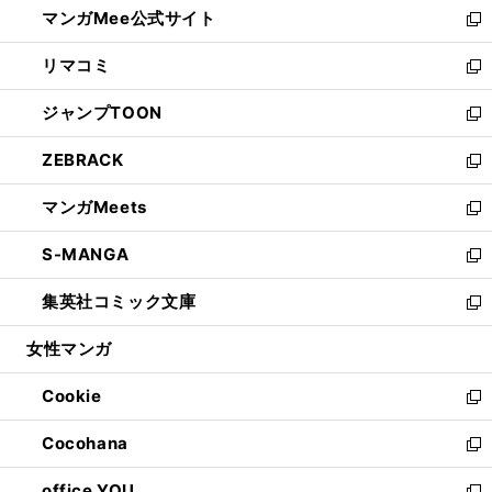
マンガMee公式サイト
く
ド
ィ
い
新
ウ
ン
ウ
し
リマコミ
で
ド
ィ
い
新
開
ウ
ン
ウ
し
ジャンプTOON
く
で
ド
ィ
い
新
開
ウ
ン
ウ
し
ZEBRACK
く
で
ド
ィ
い
新
開
ウ
ン
ウ
し
マンガMeets
く
で
ド
ィ
い
新
開
ウ
ン
ウ
し
S-MANGA
く
で
ド
ィ
い
新
開
ウ
ン
ウ
し
集英社コミック文庫
く
で
ド
ィ
い
新
開
ウ
ン
ウ
し
女性マンガ
く
で
ド
ィ
い
開
ウ
ン
ウ
Cookie
く
で
ド
ィ
新
開
ウ
ン
し
Cocohana
く
で
ド
い
新
開
ウ
ウ
し
office YOU
く
で