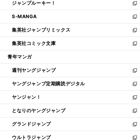
ジャンプルーキー！
く
で
ド
ィ
い
新
開
ウ
ン
ウ
し
S-MANGA
く
で
ド
ィ
い
新
開
ウ
ン
ウ
し
集英社ジャンプリミックス
く
で
ド
ィ
い
新
開
ウ
ン
ウ
し
集英社コミック文庫
く
で
ド
ィ
い
新
開
ウ
ン
ウ
し
青年マンガ
く
で
ド
ィ
い
開
ウ
ン
ウ
週刊ヤングジャンプ
く
で
ド
ィ
新
開
ウ
ン
し
ヤングジャンプ定期購読デジタル
く
で
ド
い
新
開
ウ
ウ
し
ヤンジャン！
く
で
ィ
い
新
開
ン
ウ
し
となりのヤングジャンプ
く
ド
ィ
い
新
ウ
ン
ウ
し
グランドジャンプ
で
ド
ィ
い
新
開
ウ
ン
ウ
し
ウルトラジャンプ
く
で
ド
ィ
い
新