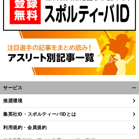
サービス
開
く/
推奨環境
閉
じ
集英社ID・スポルティーバIDとは
る
利用規約・会員規約