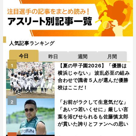
人気記事ランキング
今日
昨日
週間
月間
【夏の甲子園2026】「優勝は
1
横浜じゃない」 波乱必至の組み
合わせで識者５人が選んだ優勝
校はここだ！
「お前がラクして生意気だな」
2
「あいつ若いくせに」厳しい言
葉を浴びせられるも佐藤慎太郎
が貫いた誇りとファンへの思い