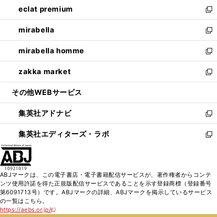
ウ
し
eclat premium
く
で
ド
ィ
い
新
開
ウ
ン
ウ
し
mirabella
く
で
ド
ィ
い
新
開
ウ
ン
ウ
し
mirabella homme
く
で
ド
ィ
い
新
開
ウ
ン
ウ
し
zakka market
く
で
ド
ィ
い
新
開
ウ
ン
ウ
し
その他WEBサービス
く
で
ド
ィ
い
開
ウ
ン
ウ
集英社アドナビ
く
で
ド
ィ
新
開
ウ
ン
し
集英社エディターズ・ラボ
く
で
ド
い
新
開
ウ
ウ
し
く
で
ィ
い
開
ン
ウ
ABJマークは、この電子書店・電子書籍配信サービスが、著作権者からコンテ
く
ド
ィ
ンツ使用許諾を得た正規版配信サービスであることを示す登録商標（登録番号
ウ
ン
第6091713号）です。ABJマークの詳細、ABJマークを掲示しているサービス
で
ド
の一覧はこちら。
開
ウ
https://aebs.or.jp/
新