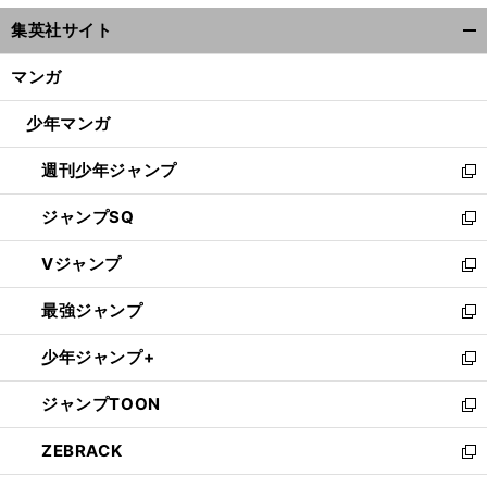
ウ
集英社サイト
ィ
開
ン
く/
マンガ
ド
閉
ウ
じ
少年マンガ
で
る
開
週刊少年ジャンプ
く
新
し
ジャンプSQ
い
新
ウ
し
Vジャンプ
ィ
い
新
ン
ウ
し
最強ジャンプ
ド
ィ
い
新
ウ
ン
ウ
し
少年ジャンプ+
で
ド
ィ
い
新
開
ウ
ン
ウ
し
ジャンプTOON
く
で
ド
ィ
い
新
開
ウ
ン
ウ
し
ZEBRACK
く
で
ド
ィ
い
新
開
ウ
ン
ウ
し