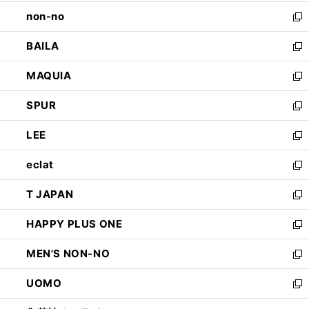
開
ウ
し
non-no
く
で
い
新
開
ウ
し
BAILA
く
ィ
い
新
ン
ウ
し
MAQUIA
ド
ィ
い
新
ウ
ン
ウ
し
SPUR
で
ド
ィ
い
新
開
ウ
ン
ウ
し
LEE
く
で
ド
ィ
い
新
開
ウ
ン
ウ
し
eclat
く
で
ド
ィ
い
新
開
ウ
ン
ウ
し
T JAPAN
く
で
ド
ィ
い
新
開
ウ
ン
ウ
し
HAPPY PLUS ONE
く
で
ド
ィ
い
新
開
ウ
ン
ウ
し
MEN'S NON-NO
く
で
ド
ィ
い
新
開
ウ
ン
ウ
し
UOMO
く
で
ド
ィ
い
新
開
ウ
ン
ウ
し