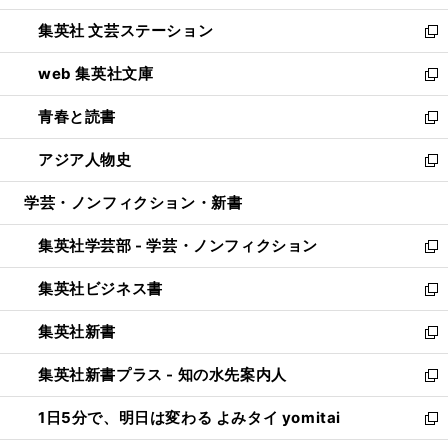
開
ウ
し
集英社 文芸ステーション
く
ィ
い
新
ン
ウ
し
web 集英社文庫
ド
ィ
い
新
ウ
ン
ウ
し
青春と読書
で
ド
ィ
い
新
開
ウ
ン
ウ
し
アジア人物史
く
で
ド
ィ
い
新
開
ウ
ン
ウ
し
学芸・ノンフィクション・新書
く
で
ド
ィ
い
開
ウ
ン
ウ
集英社学芸部 - 学芸・ノンフィクション
く
で
ド
ィ
新
開
ウ
ン
し
集英社ビジネス書
く
で
ド
い
新
開
ウ
ウ
し
集英社新書
く
で
ィ
い
新
開
ン
ウ
し
集英社新書プラス - 知の水先案内人
く
ド
ィ
い
新
ウ
ン
ウ
し
1日5分で、明日は変わる よみタイ yomitai
で
ド
ィ
い
新
開
ウ
ン
ウ
し