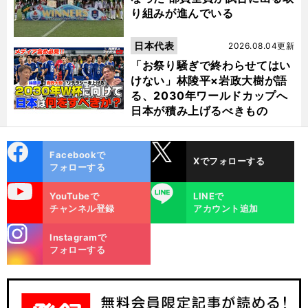
り組みが進んでいる
日本代表
2026.08.04更新
「お祭り騒ぎで終わらせてはい
けない」林陵平×岩政大樹が語
る、2030年ワールドカップへ
日本が積み上げるべきもの
cebo
X
Facebookで
Xでフォローする
ok
フォローする
uTube
LINE
YouTubeで
LINEで
チャンネル登録
アカウント追加
stagra
Instagramで
m
フォローする