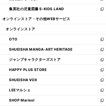
開
ウ
ン
し
集英社の児童図書 S-KIDS.LAND
く
で
ド
い
新
開
ウ
ウ
し
オンラインストア・
その他WEBサービス
く
で
ィ
い
開
ン
ウ
オンラインストア
く
ド
ィ
ウ
ン
OTO
で
ド
新
開
ウ
し
SHUEISHA MANGA-ART HERITAGE
く
で
い
新
開
ウ
し
ジャンプキャラクターズストア
く
ィ
い
新
ン
ウ
し
HAPPY PLUS STORE
ド
ィ
い
新
ウ
ン
ウ
し
SHUEISHA VOX
で
ド
ィ
い
新
開
ウ
ン
ウ
し
LEEマルシェ
く
で
ド
ィ
い
新
開
ウ
ン
ウ
し
SHOP Marisol
く
で
ド
ィ
い
新
開
ウ
ン