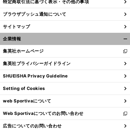
特定商取引法に基づく表示・その他の事項
ブラウザプッシュ通知について
、
。
優
」
前
へ
サイトマップ
企業情報
開
く/
集英社ホームページ
新
閉
し
じ
集英社プライバシーガイドライン
い
る
ウ
SHUEISHA Privacy Guideline
ィ
ン
Setting of Cookies
ド
ウ
web Sportivaについて
で
開
Web Sportivaについてのお問い合わせ
く
新
し
広告についてのお問い合わせ
い