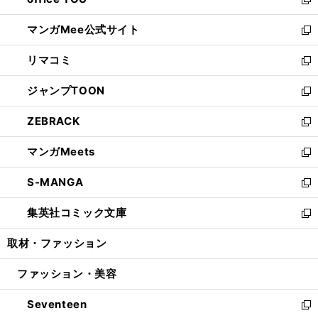
ィ
い
新
開
ン
ウ
し
マンガMee公式サイト
く
ド
ィ
い
新
ウ
ン
ウ
し
リマコミ
で
ド
ィ
い
新
開
ウ
ン
ウ
し
ジャンプTOON
く
で
ド
ィ
い
新
開
ウ
ン
ウ
し
ZEBRACK
く
で
ド
ィ
い
新
開
ウ
ン
ウ
し
マンガMeets
く
で
ド
ィ
い
新
開
ウ
ン
ウ
し
S-MANGA
く
で
ド
ィ
い
新
開
ウ
ン
ウ
し
集英社コミック文庫
く
で
ド
ィ
い
新
開
ウ
ン
ウ
し
取材・ファッション
く
で
ド
ィ
い
開
ウ
ン
ウ
ファッション・美容
く
で
ド
ィ
開
ウ
ン
Seventeen
く
で
ド
新