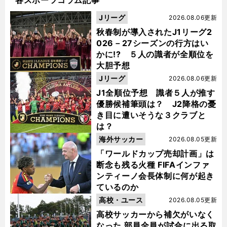
Jリーグ
2026.08.06更新
秋春制が導入されたJ1リーグ2
026－27シーズンの行方はい
かに!? ５人の識者が全順位を
大胆予想
Jリーグ
2026.08.06更新
J1全順位予想 識者５人が推す
優勝候補筆頭は？ J2降格の憂
き目に遭いそうな３クラブと
は？
海外サッカー
2026.08.05更新
「ワールドカップ売却計画」は
断念も残る火種 FIFAインファ
ンティーノ会長体制に何が起き
ているのか
高校・ユース
2026.08.05更新
高校サッカーから補欠がいなく
なった 部員全員が試合に出る取