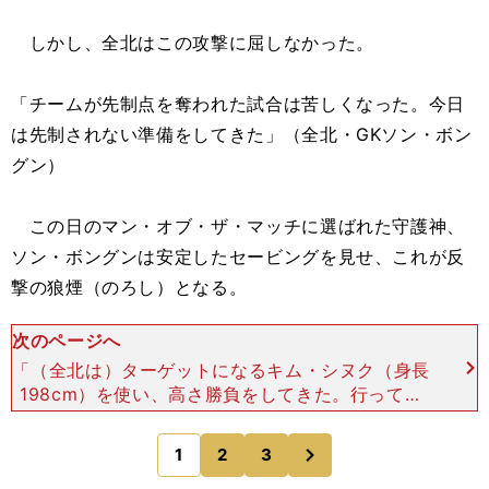
しかし、全北はこの攻撃に屈しなかった。
「チームが先制点を奪われた試合は苦しくなった。今日
は先制されない準備をしてきた」（全北・GKソン・ボン
グン）
この日のマン・オブ・ザ・マッチに選ばれた守護神、
ソン・ボングンは安定したセービングを見せ、これが反
撃の狼煙（のろし）となる。
次のページへ
「（全北は）ターゲットになるキム・シヌク（身長
198cm）を使い、高さ勝負をしてきた。行っても
厳しいし、行かなければ（ボールが）収まってしま
う。やり方としてはシンプルなんですが、相手はそ
次
1
2
3
のページへ
れに慣れていて