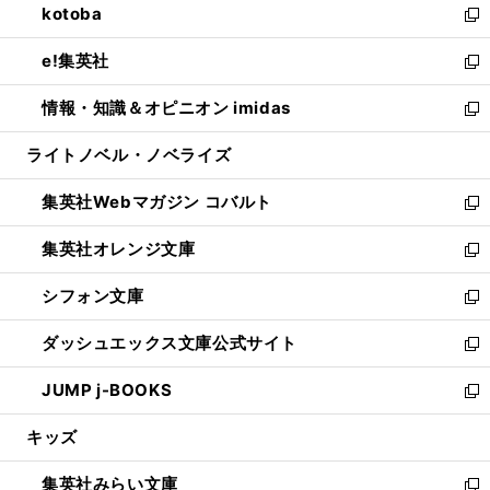
kotoba
く
で
ド
ィ
い
新
開
ウ
ン
ウ
し
e!集英社
く
で
ド
ィ
い
新
開
ウ
ン
ウ
し
情報・知識＆オピニオン imidas
く
で
ド
ィ
い
新
開
ウ
ン
ウ
し
ライトノベル・ノベライズ
く
で
ド
ィ
い
開
ウ
ン
ウ
集英社Webマガジン コバルト
く
で
ド
ィ
新
開
ウ
ン
し
集英社オレンジ文庫
く
で
ド
い
新
開
ウ
ウ
し
シフォン文庫
く
で
ィ
い
新
開
ン
ウ
し
ダッシュエックス文庫公式サイト
く
ド
ィ
い
新
ウ
ン
ウ
し
JUMP j-BOOKS
で
ド
ィ
い
新
開
ウ
ン
ウ
し
キッズ
く
で
ド
ィ
い
開
ウ
ン
ウ
集英社みらい文庫
く
で
ド
ィ
新