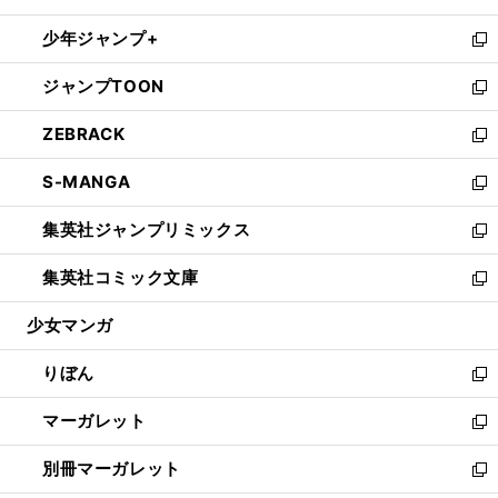
開
ウ
ン
ウ
し
少年ジャンプ+
く
で
ド
ィ
い
新
開
ウ
ン
ウ
し
ジャンプTOON
く
で
ド
ィ
い
新
開
ウ
ン
ウ
し
ZEBRACK
く
で
ド
ィ
い
新
開
ウ
ン
ウ
し
S-MANGA
く
で
ド
ィ
い
新
開
ウ
ン
ウ
し
集英社ジャンプリミックス
く
で
ド
ィ
い
新
開
ウ
ン
ウ
し
集英社コミック文庫
く
で
ド
ィ
い
新
開
ウ
ン
ウ
し
少女マンガ
く
で
ド
ィ
い
開
ウ
ン
ウ
りぼん
く
で
ド
ィ
新
開
ウ
ン
し
マーガレット
く
で
ド
い
新
開
ウ
ウ
し
別冊マーガレット
く
で
ィ
い
新
開
ン
ウ
し