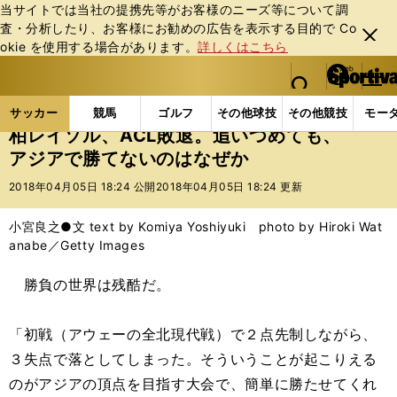
当サイトでは当社の提携先等がお客様のニーズ等について調
査・分析したり、お客様にお勧めの広告を表⽰する⽬的で Co
閉じ
okie を使⽤する場合があります。
詳しくはこちら
る
マイペ
web Sportiva (webスポルティーバ)
検索
メニュ
we
ー
サッカーの記事一覧
Jリーグ他
Jリーグ
柏レイ
b
ジ
サッカー
競馬
ゴルフ
その他球技
その他競技
モー
ス
柏レイソル、ACL敗退。追いつめても、
ポ
アジアで勝てないのはなぜか
ル
テ
2018年04月05日 18:24 公開
2018年04月05日 18:24 更新
ィ
ー
小宮良之●文 text by Komiya Yoshiyuki photo by Hiroki Wat
バ
anabe／Getty Images
勝負の世界は残酷だ。
「初戦（アウェーの全北現代戦）で２点先制しながら、
３失点で落としてしまった。そういうことが起こりえる
のがアジアの頂点を目指す大会で、簡単に勝たせてくれ