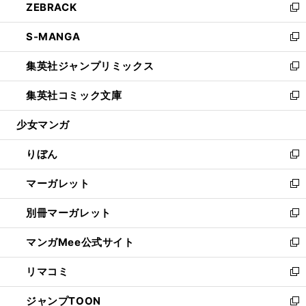
ZEBRACK
く
で
ド
ィ
い
新
開
ウ
ン
ウ
し
S-MANGA
く
で
ド
ィ
い
新
開
ウ
ン
ウ
し
集英社ジャンプリミックス
く
で
ド
ィ
い
新
開
ウ
ン
ウ
し
集英社コミック文庫
く
で
ド
ィ
い
新
開
ウ
ン
ウ
し
少女マンガ
く
で
ド
ィ
い
開
ウ
ン
ウ
りぼん
く
で
ド
ィ
新
開
ウ
ン
し
マーガレット
く
で
ド
い
新
開
ウ
ウ
し
別冊マーガレット
く
で
ィ
い
新
開
ン
ウ
し
マンガMee公式サイト
く
ド
ィ
い
新
ウ
ン
ウ
し
リマコミ
で
ド
ィ
い
新
開
ウ
ン
ウ
し
ジャンプTOON
く
で
ド
ィ
い
新