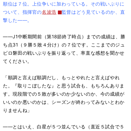
順位は７位。上位争いに加わっている。その戦いぶりに
ついて、指揮官の
名波浩
監督はどう見ているのか、直
撃した――。
――J1中断期間前（第18節終了時点）までの成績は、勝
ち点31（９勝５敗４分け）の７位です。ここまでのジュ
ビロ磐田の戦いぶりを振り返って、率直な感想を聞かせ
てください。
「順調と言えば順調だし、もっとやれたと言えばやれ
た。『取りこぼしたな』と思う試合も、もちろんありま
す。現段階での５敗が多いのか少ないのか、今の成績が
いいのか悪いのかは、シーズンが終わってみないとわか
りませんね」
――とはいえ、白星が５つ並んでいる（直近５試合で５