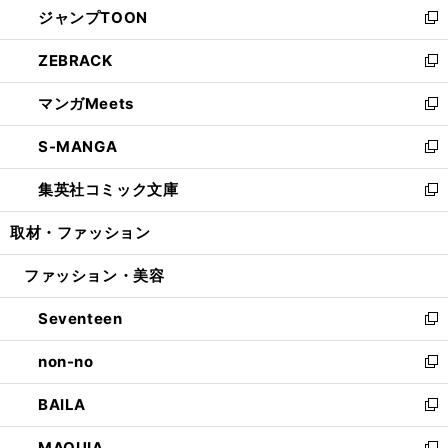
ジャンプTOON
く
で
ド
ィ
い
新
開
ウ
ン
ウ
し
ZEBRACK
く
で
ド
ィ
い
新
開
ウ
ン
ウ
し
マンガMeets
く
で
ド
ィ
い
新
開
ウ
ン
ウ
し
S-MANGA
く
で
ド
ィ
い
新
開
ウ
ン
ウ
し
集英社コミック文庫
く
で
ド
ィ
い
新
開
ウ
ン
ウ
し
取材・ファッション
く
で
ド
ィ
い
開
ウ
ン
ウ
ファッション・美容
く
で
ド
ィ
開
ウ
ン
Seventeen
く
で
ド
新
開
ウ
し
non-no
く
で
い
新
開
ウ
し
BAILA
く
ィ
い
新
ン
ウ
し
MAQUIA