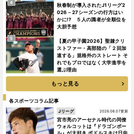
4
秋春制が導入されたJ1リーグ2
026－27シーズンの行方はい
かに!? ５人の識者が全順位を
大胆予想
5
【夏の甲子園2026】聖隷クリ
ストファー・高部陸の「２回加
速する」規格外のストレート そ
れでもプロではなく大学進学を
選ぶ理由
もっと見る
各スポーツコラム記事
Jリーグ
2026.08.07更新
宮市亮のアーセナル時代の同僚
ウォルコットは『ドラゴンボー
ル』が大好き ポドルスキは日向