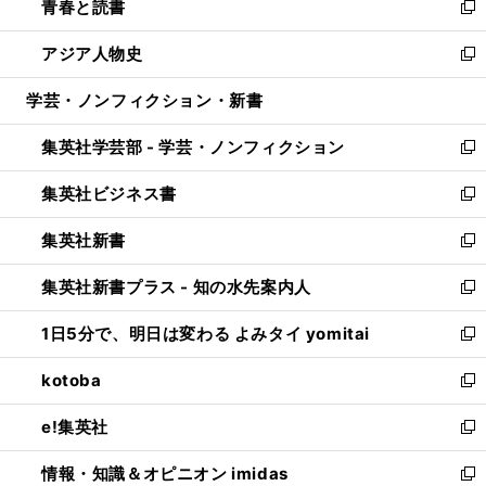
青春と読書
で
ド
ィ
い
新
開
ウ
ン
ウ
し
アジア人物史
く
で
ド
ィ
い
新
開
ウ
ン
ウ
し
学芸・ノンフィクション・新書
く
で
ド
ィ
い
開
ウ
ン
ウ
集英社学芸部 - 学芸・ノンフィクション
く
で
ド
ィ
新
開
ウ
ン
し
集英社ビジネス書
く
で
ド
い
新
開
ウ
ウ
し
集英社新書
く
で
ィ
い
新
開
ン
ウ
し
集英社新書プラス - 知の水先案内人
く
ド
ィ
い
新
ウ
ン
ウ
し
1日5分で、明日は変わる よみタイ yomitai
で
ド
ィ
い
新
開
ウ
ン
ウ
し
kotoba
く
で
ド
ィ
い
新
開
ウ
ン
ウ
し
e!集英社
く
で
ド
ィ
い
新
開
ウ
ン
ウ
し
情報・知識＆オピニオン imidas
く
で
ド
ィ
い
新