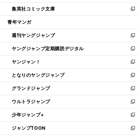
開
ウ
ン
ウ
し
集英社コミック文庫
く
で
ド
ィ
い
新
開
ウ
ン
ウ
し
青年マンガ
く
で
ド
ィ
い
開
ウ
ン
ウ
週刊ヤングジャンプ
く
で
ド
ィ
新
開
ウ
ン
し
ヤングジャンプ定期購読デジタル
く
で
ド
い
新
開
ウ
ウ
し
ヤンジャン！
く
で
ィ
い
新
開
ン
ウ
し
となりのヤングジャンプ
く
ド
ィ
い
新
ウ
ン
ウ
し
グランドジャンプ
で
ド
ィ
い
新
開
ウ
ン
ウ
し
ウルトラジャンプ
く
で
ド
ィ
い
新
開
ウ
ン
ウ
し
少年ジャンプ+
く
で
ド
ィ
い
新
開
ウ
ン
ウ
し
ジャンプTOON
く
で
ド
ィ
い
新
開
ウ
ン
ウ
し