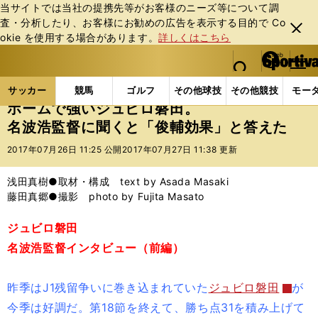
当サイトでは当社の提携先等がお客様のニーズ等について調
査・分析したり、お客様にお勧めの広告を表⽰する⽬的で Co
閉じ
okie を使⽤する場合があります。
詳しくはこちら
る
マイペ
web Sportiva (webスポルティーバ)
検索
メニュ
we
ー
サッカーの記事一覧
Jリーグ他
Jリーグ
ホーム
b
ジ
サッカー
競馬
ゴルフ
その他球技
その他競技
モー
ス
ホームで強いジュビロ磐田。
ポ
名波浩監督に聞くと「俊輔効果」と答えた
ル
テ
2017年07月26日 11:25 公開
2017年07月27日 11:38 更新
ィ
ー
浅田真樹●取材・構成 text by Asada Masaki
バ
藤田真郷●撮影 photo by Fujita Masato
ジュビロ磐田
名波浩監督インタビュー（前編）
昨季はJ1残留争いに巻き込まれていた
ジュビロ磐田
が
今季は好調だ。第18節を終えて、勝ち点31を積み上げて