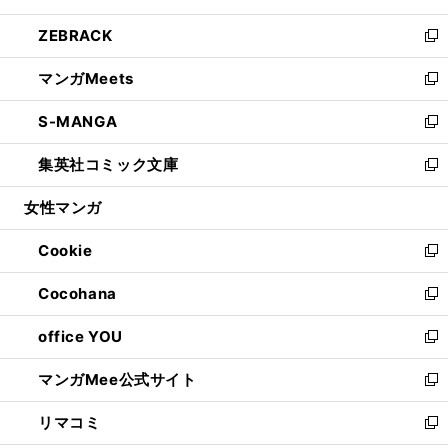
開
ウ
ン
ウ
し
ZEBRACK
く
で
ド
ィ
い
新
開
ウ
ン
ウ
し
マンガMeets
く
で
ド
ィ
い
新
開
ウ
ン
ウ
し
S-MANGA
く
で
ド
ィ
い
新
開
ウ
ン
ウ
し
集英社コミック文庫
く
で
ド
ィ
い
新
開
ウ
ン
ウ
し
女性マンガ
く
で
ド
ィ
い
開
ウ
ン
ウ
Cookie
く
で
ド
ィ
新
開
ウ
ン
し
Cocohana
く
で
ド
い
新
開
ウ
ウ
し
office YOU
く
で
ィ
い
新
開
ン
ウ
し
マンガMee公式サイト
く
ド
ィ
い
新
ウ
ン
ウ
し
リマコミ
で
ド
ィ
い
新
開
ウ
ン
ウ
し