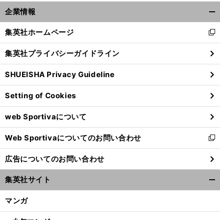
。
前
へ
企業情報
開
く/
集英社ホームページ
新
閉
し
じ
集英社プライバシーガイドライン
い
る
ウ
SHUEISHA Privacy Guideline
ィ
ン
Setting of Cookies
ド
ウ
web Sportivaについて
で
開
Web Sportivaについてのお問い合わせ
く
新
し
広告についてのお問い合わせ
い
ウ
集英社サイト
ィ
開
ン
く/
マンガ
ド
閉
ウ
じ