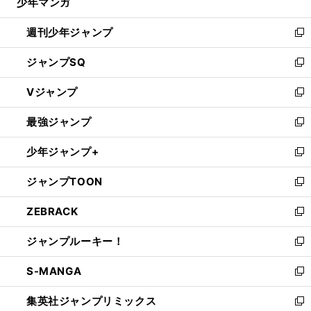
少年マンガ
で
る
開
週刊少年ジャンプ
く
新
し
ジャンプSQ
い
新
ウ
し
Vジャンプ
ィ
い
新
ン
ウ
し
最強ジャンプ
ド
ィ
い
新
ウ
ン
ウ
し
少年ジャンプ+
で
ド
ィ
い
新
開
ウ
ン
ウ
し
ジャンプTOON
く
で
ド
ィ
い
新
開
ウ
ン
ウ
し
ZEBRACK
く
で
ド
ィ
い
新
開
ウ
ン
ウ
し
ジャンプルーキー！
く
で
ド
ィ
い
新
開
ウ
ン
ウ
し
S-MANGA
く
で
ド
ィ
い
新
開
ウ
ン
ウ
し
集英社ジャンプリミックス
く
で
ド
ィ
い
新