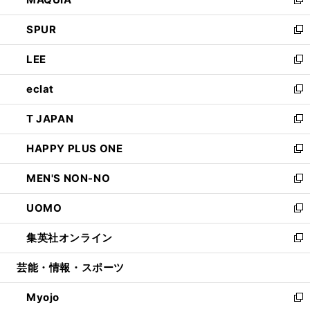
ド
ィ
い
新
ウ
ン
ウ
し
SPUR
で
ド
ィ
い
新
開
ウ
ン
ウ
し
LEE
く
で
ド
ィ
い
新
開
ウ
ン
ウ
し
eclat
く
で
ド
ィ
い
新
開
ウ
ン
ウ
し
T JAPAN
く
で
ド
ィ
い
新
開
ウ
ン
ウ
し
HAPPY PLUS ONE
く
で
ド
ィ
い
新
開
ウ
ン
ウ
し
MEN'S NON-NO
く
で
ド
ィ
い
新
開
ウ
ン
ウ
し
UOMO
く
で
ド
ィ
い
新
開
ウ
ン
ウ
し
集英社オンライン
く
で
ド
ィ
い
新
開
ウ
ン
ウ
し
芸能・情報・スポーツ
く
で
ド
ィ
い
開
ウ
ン
ウ
Myojo
く
で
ド
ィ
新