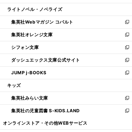
開
ウ
ン
ウ
し
ライトノベル・ノベライズ
く
で
ド
ィ
い
開
ウ
ン
ウ
集英社Webマガジン コバルト
く
で
ド
ィ
新
開
ウ
ン
し
集英社オレンジ文庫
く
で
ド
い
新
開
ウ
ウ
し
シフォン文庫
く
で
ィ
い
新
開
ン
ウ
し
ダッシュエックス文庫公式サイト
く
ド
ィ
い
新
ウ
ン
ウ
し
JUMP j-BOOKS
で
ド
ィ
い
新
開
ウ
ン
ウ
し
キッズ
く
で
ド
ィ
い
開
ウ
ン
ウ
集英社みらい文庫
く
で
ド
ィ
新
開
ウ
ン
し
集英社の児童図書 S-KIDS.LAND
く
で
ド
い
新
開
ウ
ウ
し
オンラインストア・
その他WEBサービス
く
で
ィ
い
開
ン
ウ