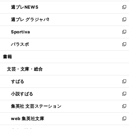
開
ウ
ン
し
週プレNEWS
く
で
ド
い
新
開
ウ
ウ
し
週プレ グラジャパ!
く
で
ィ
い
新
開
ン
ウ
し
Sportiva
く
ド
ィ
い
新
ウ
ン
ウ
し
パラスポ
で
ド
ィ
い
新
開
ウ
ン
ウ
し
書籍
く
で
ド
ィ
い
開
ウ
ン
ウ
文芸・文庫・総合
く
で
ド
ィ
開
ウ
ン
すばる
く
で
ド
新
開
ウ
し
小説すばる
く
で
い
新
開
ウ
し
集英社 文芸ステーション
く
ィ
い
新
ン
ウ
し
web 集英社文庫
ド
ィ
い
新
ウ
ン
ウ
し