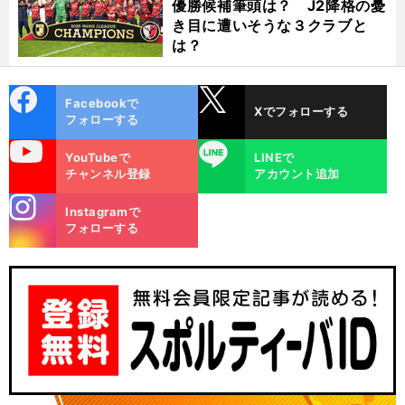
優勝候補筆頭は？ J2降格の憂
き目に遭いそうな３クラブと
は？
cebo
X
Facebookで
Xでフォローする
ok
フォローする
uTube
LINE
YouTubeで
LINEで
チャンネル登録
アカウント追加
stagra
Instagramで
m
フォローする