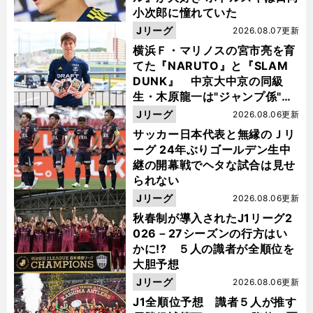
小次郎に憧れていた
Jリーグ
2026.08.07更新
横浜Ｆ・マリノスの宮市亮を育
てた『NARUTO』と『SLAM
DUNK』 中京大中京の同級
生・木原龍一は"ジャンプ係"だ
った
Jリーグ
2026.08.06更新
サッカー日本代表と無縁のＪリ
ーグ 24年ぶりゴールデン生中
継の開幕戦でヘタな試合は見せ
られない
Jリーグ
2026.08.06更新
秋春制が導入されたJ1リーグ2
026－27シーズンの行方はい
かに!? ５人の識者が全順位を
大胆予想
Jリーグ
2026.08.06更新
J1全順位予想 識者５人が推す