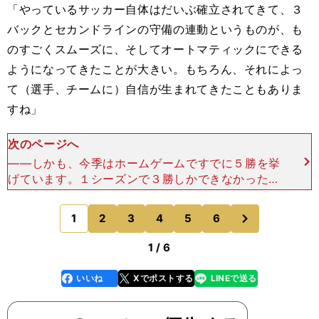
「やっているサッカー自体はだいぶ確立されてきて、３
バックとセカンドラインの守備の連動というものが、も
のすごくスムーズに、そしてオートマティックにできる
ようになってきたことが大きい。もちろん、それによっ
て（選手、チームに）自信が生まれてきたこともありま
すね」
次のページへ
――しかも、今季はホームゲームですでに５勝を挙
げています。１シーズンで３勝しかできなかった昨
季とは大きな違いです。「昨季はあれだけ勝てなか
ったのにね（苦笑）。そこは"俊輔効果（今季、中
次
1
2
3
4
5
6
のページへ
村俊輔が横浜Ｆ・
1 / 6
いいね
Xでポストする
LINEで送る
line
faceboo
x
k