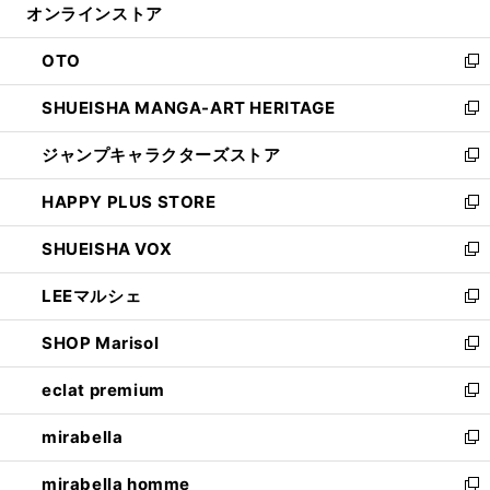
オンラインストア
く
ド
ィ
ウ
ン
OTO
で
ド
新
開
ウ
し
SHUEISHA MANGA-ART HERITAGE
く
で
い
新
開
ウ
し
ジャンプキャラクターズストア
く
ィ
い
新
ン
ウ
し
HAPPY PLUS STORE
ド
ィ
い
新
ウ
ン
ウ
し
SHUEISHA VOX
で
ド
ィ
い
新
開
ウ
ン
ウ
し
LEEマルシェ
く
で
ド
ィ
い
新
開
ウ
ン
ウ
し
SHOP Marisol
く
で
ド
ィ
い
新
開
ウ
ン
ウ
し
eclat premium
く
で
ド
ィ
い
新
開
ウ
ン
ウ
し
mirabella
く
で
ド
ィ
い
新
開
ウ
ン
ウ
し
mirabella homme
く
で
ド
ィ
い
新