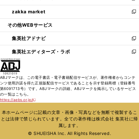
開
ウ
ン
ウ
し
zakka market
く
で
ド
ィ
い
新
開
ウ
ン
ウ
し
その他WEBサービス
く
で
ド
ィ
い
開
ウ
ン
ウ
集英社アドナビ
く
で
ド
ィ
新
開
ウ
ン
し
集英社エディターズ・ラボ
く
で
ド
い
新
開
ウ
ウ
し
く
で
ィ
い
開
ン
ウ
ABJマークは、この電子書店・電子書籍配信サービスが、著作権者からコンテ
く
ド
ィ
ンツ使用許諾を得た正規版配信サービスであることを示す登録商標（登録番号
ウ
ン
第6091713号）です。ABJマークの詳細、ABJマークを掲示しているサービス
で
ド
の一覧はこちら。
開
ウ
https://aebs.or.jp/
新
く
で
し
い
開
本ホームページに記載の文章・画像・写真などを無断で複製するこ
ウ
く
とは法律で禁じられています。全ての著作権は株式会社 集英社に帰
ィ
属します。
ン
ド
© SHUEISHA Inc. All Rights Reserved.
ウ