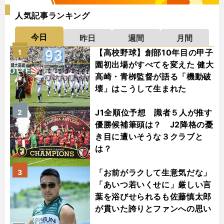
人気記事ランキング
今日
昨日
週間
月間
【高校野球】創部10年目の甲子
1
園初出場がすべてを変えた 健大
高崎・青栁監督が語る「機動破
壊」はこうして生まれた
J1全順位予想 識者５人が推す
2
優勝候補筆頭は？ J2降格の憂
き目に遭いそうな３クラブと
は？
「お前がラクして生意気だな」
3
「あいつ若いくせに」厳しい言
葉を浴びせられるも佐藤慎太郎
が貫いた誇りとファンへの思い