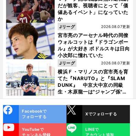
だが観客、視聴者にとって「価
値あるイベント」になっていた
か
Jリーグ
2026.08.07更新
宮市亮のアーセナル時代の同僚
ウォルコットは『ドラゴンボー
ル』が大好き ポドルスキは日向
小次郎に憧れていた
Jリーグ
2026.08.07更新
横浜Ｆ・マリノスの宮市亮を育
てた『NARUTO』と『SLAM
DUNK』 中京大中京の同級
生・木原龍一は"ジャンプ係"だ
った
cebo
X
Facebookで
Xでフォローする
ok
フォローする
uTube
LINE
YouTubeで
LINEで
チャンネル登録
アカウント追加