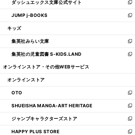
ダッシュエックス文庫公式サイト
く
ド
ィ
い
新
ウ
ン
ウ
し
JUMP j-BOOKS
で
ド
ィ
い
新
開
ウ
ン
ウ
し
キッズ
く
で
ド
ィ
い
開
ウ
ン
ウ
集英社みらい文庫
く
で
ド
ィ
新
開
ウ
ン
し
集英社の児童図書 S-KIDS.LAND
く
で
ド
い
新
開
ウ
ウ
し
オンラインストア・
その他WEBサービス
く
で
ィ
い
開
ン
ウ
オンラインストア
く
ド
ィ
ウ
ン
OTO
で
ド
新
開
ウ
し
SHUEISHA MANGA-ART HERITAGE
く
で
い
新
開
ウ
し
ジャンプキャラクターズストア
く
ィ
い
新
ン
ウ
し
HAPPY PLUS STORE
ド
ィ
い
新