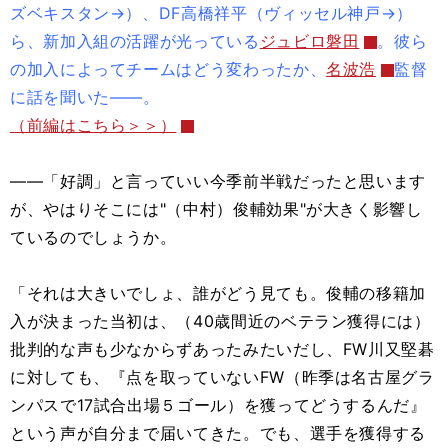
ズベキスタン→）、DF高橋祥平（ヴィッセル神戸→）
ら、新加入組の活躍が光っている
ジュビロ磐田
。彼ら
の加入によってチームはどう変わったか、
名波浩
監督
に話を聞いた――。
（前編はこちら＞＞）
――「好調」と言っていい今季前半戦だったと思います
が、やはりそこには"（中村）俊輔効果"が大きく影響し
ているのでしょうか。
「それは大きいでしょ、誰がどう見ても。俊輔の移籍加
入が決まった当初は、（40歳間近のベテラン獲得には）
批判的な声も少なからずあったみたいだし、FW川又堅碁
に対しても、『点を取っていないFW（昨季は名古屋グラ
ンパスで17試合出場５ゴール）を獲ってどうするんだ』
という声が自分まで届いてきた。でも、選手を獲得する