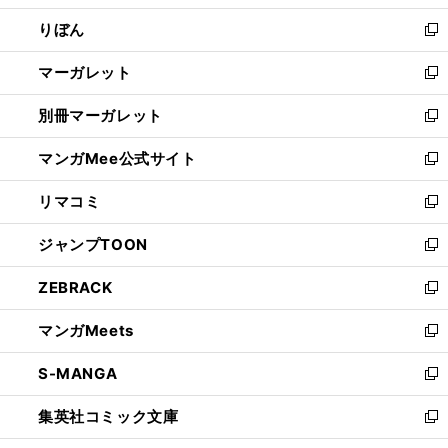
開
ウ
ン
ウ
りぼん
く
で
ド
ィ
新
開
ウ
ン
し
マーガレット
く
で
ド
い
新
開
ウ
ウ
し
別冊マーガレット
く
で
ィ
い
新
開
ン
ウ
し
マンガMee公式サイト
く
ド
ィ
い
新
ウ
ン
ウ
し
リマコミ
で
ド
ィ
い
新
開
ウ
ン
ウ
し
ジャンプTOON
く
で
ド
ィ
い
新
開
ウ
ン
ウ
し
ZEBRACK
く
で
ド
ィ
い
新
開
ウ
ン
ウ
し
マンガMeets
く
で
ド
ィ
い
新
開
ウ
ン
ウ
し
S-MANGA
く
で
ド
ィ
い
新
開
ウ
ン
ウ
し
集英社コミック文庫
く
で
ド
ィ
い
新
開
ウ
ン
ウ
し