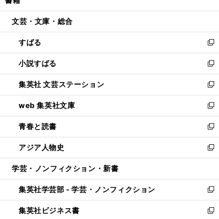
書籍
で
ド
ィ
い
開
ウ
ン
ウ
文芸・文庫・総合
く
で
ド
ィ
開
ウ
ン
すばる
く
で
ド
新
開
ウ
し
小説すばる
く
で
い
新
開
ウ
し
集英社 文芸ステーション
く
ィ
い
新
ン
ウ
し
web 集英社文庫
ド
ィ
い
新
ウ
ン
ウ
し
青春と読書
で
ド
ィ
い
新
開
ウ
ン
ウ
し
アジア人物史
く
で
ド
ィ
い
新
開
ウ
ン
ウ
し
学芸・ノンフィクション・新書
く
で
ド
ィ
い
開
ウ
ン
ウ
集英社学芸部 - 学芸・ノンフィクション
く
で
ド
ィ
新
開
ウ
ン
し
集英社ビジネス書
く
で
ド
い
新