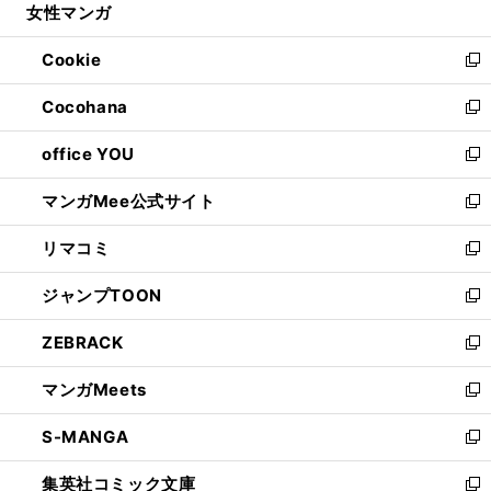
女性マンガ
く
で
ド
ィ
い
開
ウ
ン
ウ
Cookie
く
で
ド
ィ
新
開
ウ
ン
し
Cocohana
く
で
ド
い
新
開
ウ
ウ
し
office YOU
く
で
ィ
い
新
開
ン
ウ
し
マンガMee公式サイト
く
ド
ィ
い
新
ウ
ン
ウ
し
リマコミ
で
ド
ィ
い
新
開
ウ
ン
ウ
し
ジャンプTOON
く
で
ド
ィ
い
新
開
ウ
ン
ウ
し
ZEBRACK
く
で
ド
ィ
い
新
開
ウ
ン
ウ
し
マンガMeets
く
で
ド
ィ
い
新
開
ウ
ン
ウ
し
S-MANGA
く
で
ド
ィ
い
新
開
ウ
ン
ウ
し
集英社コミック文庫
く
で
ド
ィ
い
新