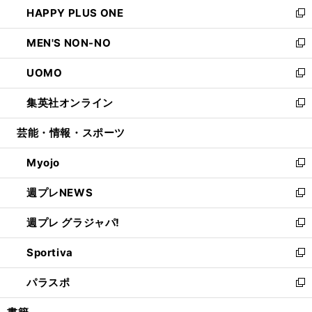
し
HAPPY PLUS ONE
く
で
ド
ィ
い
新
開
ウ
ン
ウ
し
MEN'S NON-NO
く
で
ド
ィ
い
新
開
ウ
ン
ウ
し
UOMO
く
で
ド
ィ
い
新
開
ウ
ン
ウ
し
集英社オンライン
く
で
ド
ィ
い
新
開
ウ
ン
ウ
し
芸能・情報・スポーツ
く
で
ド
ィ
い
開
ウ
ン
ウ
Myojo
く
で
ド
ィ
新
開
ウ
ン
し
週プレNEWS
く
で
ド
い
新
開
ウ
ウ
し
週プレ グラジャパ!
く
で
ィ
い
新
開
ン
ウ
し
Sportiva
く
ド
ィ
い
新
ウ
ン
ウ
し
パラスポ
で
ド
ィ
い
新
開
ウ
ン
ウ
し
く