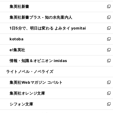
開
ウ
ウ
し
集英社新書
く
で
ィ
い
新
開
ン
ウ
し
集英社新書プラス - 知の水先案内人
く
ド
ィ
い
新
ウ
ン
ウ
し
1日5分で、明日は変わる よみタイ yomitai
で
ド
ィ
い
新
開
ウ
ン
ウ
し
kotoba
く
で
ド
ィ
い
新
開
ウ
ン
ウ
し
e!集英社
く
で
ド
ィ
い
新
開
ウ
ン
ウ
し
情報・知識＆オピニオン imidas
く
で
ド
ィ
い
新
開
ウ
ン
ウ
し
ライトノベル・ノベライズ
く
で
ド
ィ
い
開
ウ
ン
ウ
集英社Webマガジン コバルト
く
で
ド
ィ
新
開
ウ
ン
し
集英社オレンジ文庫
く
で
ド
い
新
開
ウ
ウ
し
シフォン文庫
く
で
ィ
い
新
開
ン
ウ
し