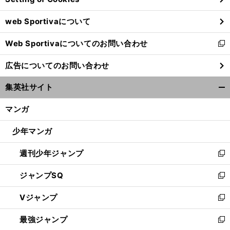
ウ
web Sportivaについて
で
開
Web Sportivaについてのお問い合わせ
く
新
し
広告についてのお問い合わせ
い
ウ
集英社サイト
ィ
開
ン
く/
マンガ
ド
閉
ウ
じ
少年マンガ
で
る
開
週刊少年ジャンプ
く
新
し
ジャンプSQ
い
新
ウ
し
Vジャンプ
ィ
い
新
ン
ウ
し
最強ジャンプ
ド
ィ
い
新