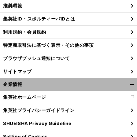
く/
推奨環境
閉
じ
集英社ID・スポルティーバIDとは
る
利用規約・会員規約
特定商取引法に基づく表示・その他の事項
ブラウザプッシュ通知について
サイトマップ
企業情報
開
く/
集英社ホームページ
新
閉
し
じ
。
俊
」
集英社プライバシーガイドライン
前
い
る
へ
ウ
SHUEISHA Privacy Guideline
ィ
ン
Setting of Cookies
ド