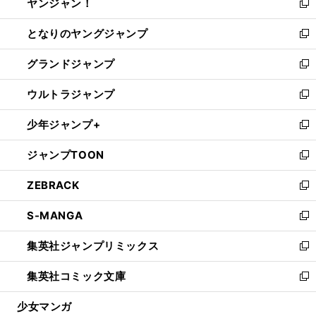
ヤンジャン！
く
で
ィ
い
新
開
ン
ウ
し
となりのヤングジャンプ
く
ド
ィ
い
新
ウ
ン
ウ
し
グランドジャンプ
で
ド
ィ
い
新
開
ウ
ン
ウ
し
ウルトラジャンプ
く
で
ド
ィ
い
新
開
ウ
ン
ウ
し
少年ジャンプ+
く
で
ド
ィ
い
新
開
ウ
ン
ウ
し
ジャンプTOON
く
で
ド
ィ
い
新
開
ウ
ン
ウ
し
ZEBRACK
く
で
ド
ィ
い
新
開
ウ
ン
ウ
し
S-MANGA
く
で
ド
ィ
い
新
開
ウ
ン
ウ
し
集英社ジャンプリミックス
く
で
ド
ィ
い
新
開
ウ
ン
ウ
し
集英社コミック文庫
く
で
ド
ィ
い
新
開
ウ
ン
ウ
し
少女マンガ
く
で
ド
ィ
い