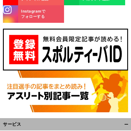
stagra
Instagramで
m
フォローする
サービス
開