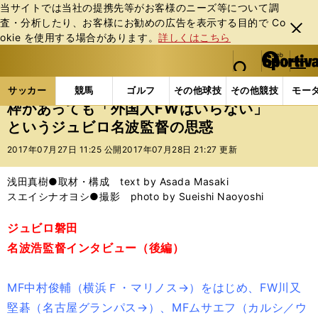
当サイトでは当社の提携先等がお客様のニーズ等について調
査・分析したり、お客様にお勧めの広告を表⽰する⽬的で Co
閉じ
okie を使⽤する場合があります。
詳しくはこちら
る
マイペ
web Sportiva (webスポルティーバ)
検索
メニュ
we
ー
サッカーの記事一覧
Jリーグ他
Jリーグ
枠があ
b
ジ
サッカー
競馬
ゴルフ
その他球技
その他競技
モー
ス
枠があっても「外国人FWはいらない」
ポ
というジュビロ名波監督の思惑
ル
テ
2017年07月27日 11:25 公開
2017年07月28日 21:27 更新
ィ
ー
浅田真樹●取材・構成 text by Asada Masaki
バ
スエイシナオヨシ●撮影 photo by Sueishi Naoyoshi
ジュビロ磐田
名波浩監督インタビュー（後編）
MF中村俊輔（横浜Ｆ・マリノス→）をはじめ、FW川又
堅碁（名古屋グランパス→）、MFムサエフ（カルシ／ウ