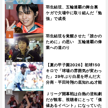
羽生結弦、五輪連覇の舞台裏
2
ケガで欠場中に取り組んだ「勉
強」で成長
羽生結弦を覚醒させた「誰かの
3
ために」の思い 五輪連覇の偉
業への道のり
4
【夏の甲子園2026】初球150
キロで「球場の雰囲気が変わっ
た」 29年ぶり白星を呼んだ大
分商・平田玲翔の底知れぬ才能
5
Ｊリーグ開幕戦は白熱の逆転劇
だが観客、視聴者にとって「価
値あるイベント」になっていた