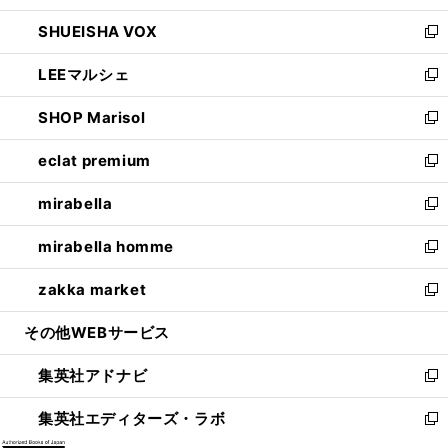
ウ
ン
ウ
し
SHUEISHA VOX
で
ド
ィ
い
新
開
ウ
ン
ウ
し
LEEマルシェ
く
で
ド
ィ
い
新
開
ウ
ン
ウ
し
SHOP Marisol
く
で
ド
ィ
い
新
開
ウ
ン
ウ
し
eclat premium
く
で
ド
ィ
い
新
開
ウ
ン
ウ
し
mirabella
く
で
ド
ィ
い
新
開
ウ
ン
ウ
し
mirabella homme
く
で
ド
ィ
い
新
開
ウ
ン
ウ
し
zakka market
く
で
ド
ィ
い
新
開
ウ
ン
ウ
し
その他WEBサービス
く
で
ド
ィ
い
開
ウ
ン
ウ
集英社アドナビ
く
で
ド
ィ
新
開
ウ
ン
し
集英社エディターズ・ラボ
く
で
ド
い
新
開
ウ
ウ
し