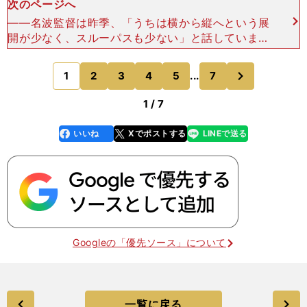
次のページへ
――名波監督は昨季、「うちは横から縦へという展
開が少なく、スルーパスも少ない」と話していまし
たが、今季の磐田にスルーパスが増えているの
も"俊輔効果"ですか。「スルーパスが少なかったの
次
1
2
3
4
5
...
7
のページへ
は、出し手が見てな
1 / 7
いいね
Xでポストする
LINEで送る
line
faceboo
x
k
Googleの「優先ソース」について
一覧に戻る