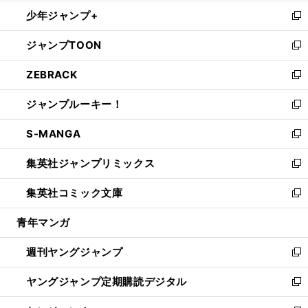
ウ
ン
ウ
し
少年ジャンプ+
で
ド
ィ
い
新
開
ウ
ン
ウ
し
ジャンプTOON
く
で
ド
ィ
い
新
開
ウ
ン
ウ
し
ZEBRACK
く
で
ド
ィ
い
新
開
ウ
ン
ウ
し
ジャンプルーキー！
く
で
ド
ィ
い
新
開
ウ
ン
ウ
し
S-MANGA
く
で
ド
ィ
い
新
開
ウ
ン
ウ
し
集英社ジャンプリミックス
く
で
ド
ィ
い
新
開
ウ
ン
ウ
し
集英社コミック文庫
く
で
ド
ィ
い
新
開
ウ
ン
ウ
し
青年マンガ
く
で
ド
ィ
い
開
ウ
ン
ウ
週刊ヤングジャンプ
く
で
ド
ィ
新
開
ウ
ン
し
ヤングジャンプ定期購読デジタル
く
で
ド
い
新
開
ウ
ウ
し