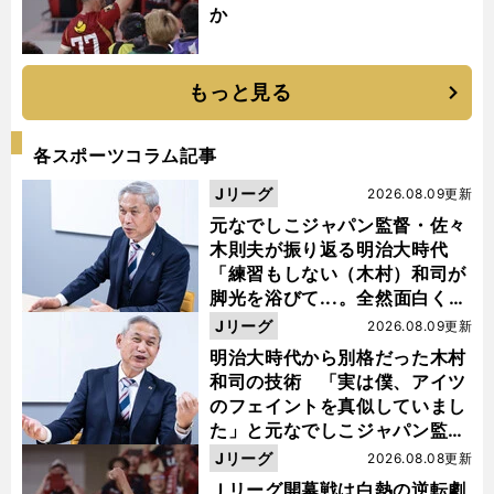
か
もっと見る
各スポーツコラム記事
Jリーグ
2026.08.09更新
元なでしこジャパン監督・佐々
木則夫が振り返る明治大時代
「練習もしない（木村）和司が
脚光を浴びて...。全然面白くな
い４年間でした」
Jリーグ
2026.08.09更新
明治大時代から別格だった木村
和司の技術 「実は僕、アイツ
のフェイントを真似していまし
た」と元なでしこジャパン監
督・佐々木則夫
Jリーグ
2026.08.08更新
Ｊリーグ開幕戦は白熱の逆転劇