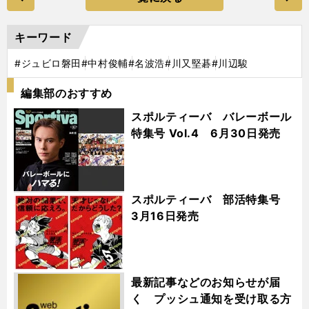
キーワード
#ジュビロ磐田
#中村俊輔
#名波浩
#川又堅碁
#川辺駿
編集部のおすすめ
スポルティーバ バレーボール
特集号 Vol.4 6月30日発売
スポルティーバ 部活特集号
3月16日発売
最新記事などのお知らせが届
く プッシュ通知を受け取る方