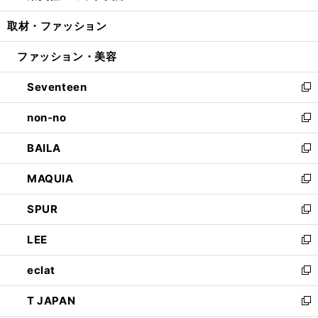
開
ウ
ン
ウ
し
取材・ファッション
く
で
ド
ィ
い
開
ウ
ン
ウ
ファッション・美容
く
で
ド
ィ
開
ウ
ン
Seventeen
く
で
ド
新
開
ウ
し
non-no
く
で
い
新
開
ウ
し
BAILA
く
ィ
い
新
ン
ウ
し
MAQUIA
ド
ィ
い
新
ウ
ン
ウ
し
SPUR
で
ド
ィ
い
新
開
ウ
ン
ウ
し
LEE
く
で
ド
ィ
い
新
開
ウ
ン
ウ
し
eclat
く
で
ド
ィ
い
新
開
ウ
ン
ウ
し
T JAPAN
く
で
ド
ィ
い
新
開
ウ
ン
ウ