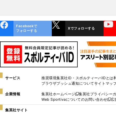
ebo
X
YouTube
Facebookで
Xでフォローする
ok
フォローする
サービス
推奨環境
集英社ID・スポルティーバIDとは
ブラウザプッシュ通知について
サイトマッ
企業情報
集英社ホームページ
集英社プライバシー
新
Web Sportivaについてのお問い合わせ
広
し
新
い
し
集英社サイト
ウ
い