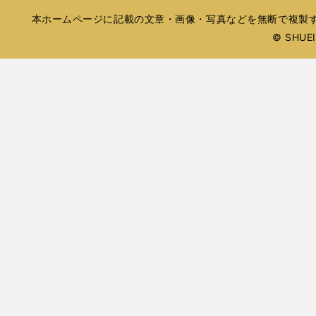
く
し
ィ
で
ウ
ウ
い
本ホームページに記載の文章・画像・写真などを無断で複製す
ン
開
で
で
ウ
ド
© SHUEIS
ィ
く
開
開
ン
ウ
く
く
ド
で
ウ
開
で
開
く
く