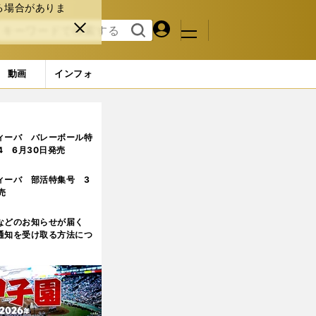
る場合がありま
マイペ
閉じ
検索
メニュ
ー
る
す
ジ
る
動画
インフォ
6ページ目
ィーバ バレーボール特
.4 6月30日発売
ィーバ 部活特集号 3
売
などのお知らせが届く
通知を受け取る方法につ