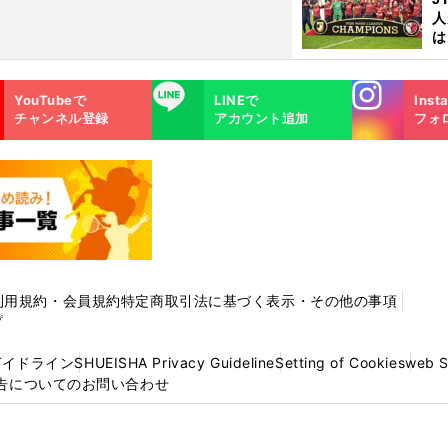
人
は
に
と
Instagra
LINE
YouTubeで
LINEで
Inst
m
チャンネル登録
アカウント追加
フォ
利用規約・会員規約
特定商取引法に基づく表示・その他の事項
プ
ガイドライン
SHUEISHA Privacy Guideline
Setting of Cookies
web 
告についてのお問い合わせ