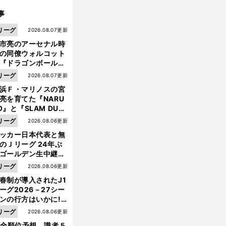
事
リーグ
2026.08.07更新
市亮のアーセナル時
の同僚ウォルコット
『ドラゴンボール』
大好き ポドルスキは
リーグ
2026.08.07更新
向小次郎に憧れてい
浜Ｆ・マリノスの宮
亮を育てた『NARU
O』と『SLAM DUN
』 中京大中京の同
リーグ
2026.08.06更新
生・木原龍一は"ジ
ッカー日本代表と無
ンプ係"だった
のＪリーグ 24年ぶ
ゴールデン生中継の
幕戦でヘタな試合は
リーグ
2026.08.06更新
せられない
春制が導入されたJ1
ーグ2026－27シー
ンの行方はいかに!?
５人の識者が全順位
リーグ
2026.08.06更新
大胆予想
1全順位予想 識者５