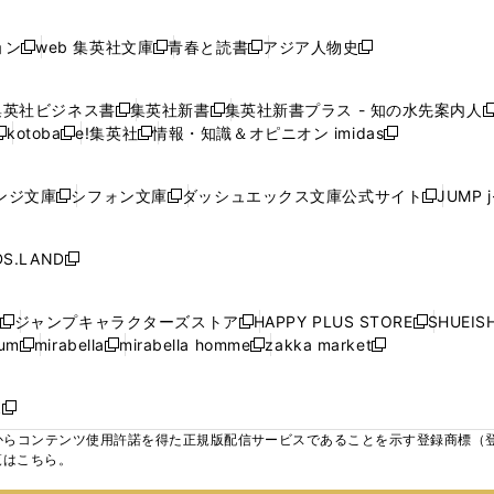
で
で
で
で
し
し
し
ン
ン
ン
ン
ン
開
開
開
開
い
い
い
ド
ド
ド
ド
ド
ョン
web 集英社文庫
青春と読書
アジア人物史
く
く
く
く
新
新
新
新
ウ
ウ
ウ
ウ
ウ
ウ
ウ
ウ
し
し
し
し
ィ
ィ
ィ
で
で
で
で
で
い
い
い
い
ン
ン
ン
集英社ビジネス書
集英社新書
集英社新書プラス - 知の水先案内人
開
開
開
開
開
新
新
新
ウ
ウ
ウ
ウ
ド
ド
ド
kotoba
e!集英社
情報・知識＆オピニオン imidas
く
く
く
く
く
新
し
新
し
新
ィ
ィ
ィ
ィ
ウ
ウ
ウ
し
し
い
し
い
し
ン
ン
ン
ン
で
で
で
い
い
ウ
い
ウ
い
ド
ド
ド
ド
ンジ文庫
シフォン文庫
ダッシュエックス文庫公式サイト
JUMP 
開
開
開
新
新
新
ウ
ウ
ィ
ウ
ィ
ウ
ウ
ウ
ウ
ウ
く
く
く
し
し
し
ィ
ィ
ン
ィ
ン
ィ
で
で
で
で
い
い
い
ン
ン
ド
ン
ド
ン
S.LAND
開
開
開
開
新
ウ
ウ
ウ
ド
ド
ウ
ド
ウ
ド
く
く
く
く
し
ィ
ィ
ィ
ウ
ウ
で
ウ
で
ウ
い
ン
ン
ン
ジャンプキャラクターズストア
HAPPY PLUS STORE
SHUEIS
で
で
開
で
開
で
新
新
新
ウ
ド
ド
ド
ium
mirabella
mirabella homme
zakka market
開
開
く
開
く
開
し
新
新
新
し
新
し
ィ
ウ
ウ
ウ
く
く
く
く
い
し
し
い
し
し
い
ン
で
で
で
ウ
い
い
ウ
い
い
ウ
ド
ボ
開
開
開
新
ィ
ウ
ウ
ィ
ウ
ウ
ィ
ウ
く
く
く
し
らコンテンツ使用許諾を得た正規版配信サービスであることを示す登録商標（登録番
ン
ィ
ィ
ン
ィ
ィ
ン
で
い
覧はこちら。
ド
ン
ン
ド
ン
ン
ド
開
ウ
ウ
ド
ド
ウ
ド
ド
ウ