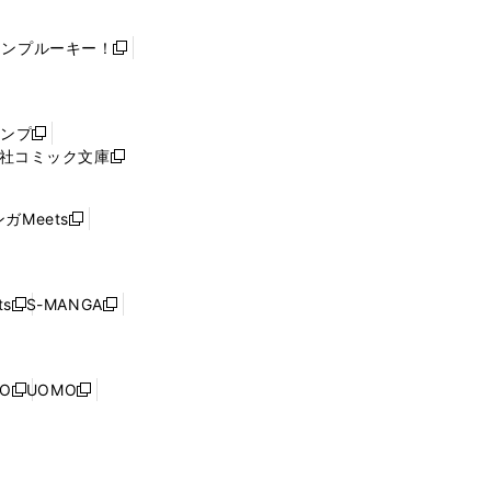
ャンプルーキー！
新
し
い
ウ
ャンプ
新
ィ
社コミック文庫
し
新
ン
い
し
ド
ウ
い
ウ
ガMeets
新
ィ
ウ
で
し
ン
ィ
開
い
ド
ン
く
ウ
ウ
ド
s
S-MANGA
新
新
ィ
で
ウ
し
し
ン
開
で
い
い
ド
く
開
ウ
ウ
ウ
NO
UOMO
く
新
新
ィ
ィ
で
し
し
ン
ン
開
い
い
ド
ド
く
ウ
ウ
ウ
ウ
ィ
ィ