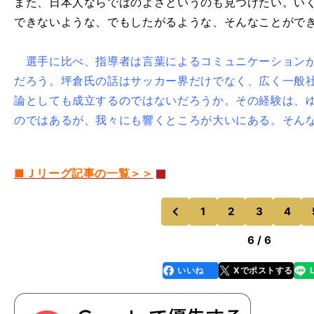
また、日本人ならではのよさというのも見つけたい。い
できないような、でもしたがるような、そんなことがで
選手に比べ、指導者は言葉によるコミュニケーションが
だろう。坪倉氏の話はサッカー界だけでなく、広く一般
論としても成立するのではないだろうか。その経験は、
のではあるが、我々にも響くところが大いにある。そん
■Ｊリーグ記事の一覧＞＞
1
2
3
4
のページへ
前
6 / 6
いいね
Xでポストする
line
faceboo
x
k