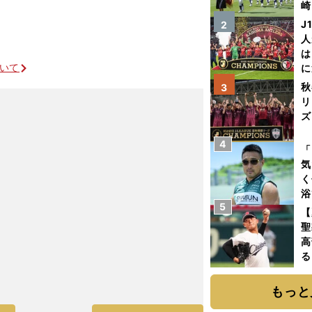
崎
「
J
2
て
人
は
ついて
に
と
秋
3
リ
ズ
4
を
「
気
く
浴
5
太
【
ァ
聖
高
る
ト
く
もっと