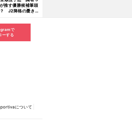
が推す優勝候補筆頭
？ J2降格の憂き目
遭いそうな３クラブ
「
ユ
」
、
ン革命
が実を結ぶセレッソ
戦うチームになってJ1首位奪取
は？
agramで
ローする
Sportivaについて