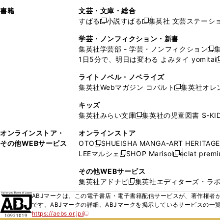
で
ウ
で
で
し
し
ン
ィ
ン
ン
ン
書籍
文芸・文庫・総合
開
で
開
開
い
い
ド
ン
ド
ド
ド
すばる
小説すばる
集英社 文芸ステーシ
く
開
く
く
新
新
ウ
ウ
ウ
ド
ウ
ウ
ウ
く
し
し
ィ
ィ
学芸・ノンフィクション・新書
で
ウ
で
で
で
い
い
ン
ン
集英社学芸部 - 学芸・ノンフィクション
開
で
開
開
開
新
ウ
ウ
ド
ド
1日5分で、明日は変わる よみタイ yomitai
く
開
く
く
く
し
新
ィ
ィ
ウ
ウ
く
い
ン
ン
ライトノベル・ノベライズ
で
で
ウ
ド
ド
集英社Webマガジン コバルト
集英社オレ
開
開
新
ィ
ウ
ウ
く
く
し
ン
キッズ
で
で
い
ド
集英社みらい文庫
集英社の児童図書 S-KID
開
開
新
ウ
ウ
く
く
し
ィ
オンラインストア・
オンラインストア
で
い
ン
その他WEBサービス
OTO
SHUEISHA MANGA-ART HERITAGE
開
新
ウ
ド
LEEマルシェ
SHOP Marisol
eclat prem
く
し
新
新
ィ
ウ
い
し
し
ン
その他WEBサービス
で
ウ
い
い
ド
集英社アドナビ
集英社エディターズ・ラ
開
新
ィ
ウ
ウ
ウ
く
し
ABJマークは、この電子書店・電子書籍配信サービスが、著作権者か
ン
ィ
ィ
で
い
です。ABJマークの詳細、ABJマークを掲示しているサービスの一
ド
ン
ン
開
https://aebs.or.jp/
ウ
新
ウ
ド
ド