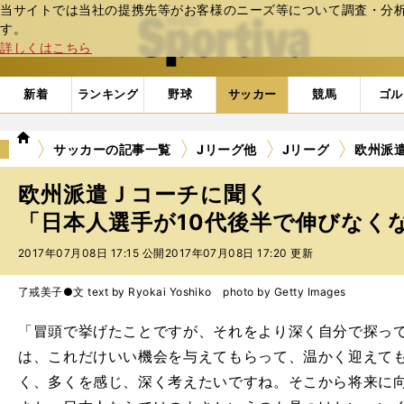
当サイトでは当社の提携先等がお客様のニーズ等について調査・分析し
web Sportiva (webスポルティーバ)
す。
詳しくはこちら
新着
ランキング
野球
サッカー
競馬
ゴル
we
サッカーの記事一覧
Jリーグ他
Jリーグ
欧州派
b
ス
欧州派遣Ｊコーチに聞く
ポ
ル
「日本人選手が10代後半で伸びなくな
テ
2017年07月08日 17:15 公開
2017年07月08日 17:20 更新
ィ
ー
バ
了戒美子●文 text by Ryokai Yoshiko photo by Getty Images
「冒頭で挙げたことですが、それをより深く自分で探っ
は、これだけいい機会を与えてもらって、温かく迎えて
く、多くを感じ、深く考えたいですね。そこから将来に