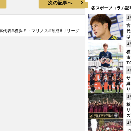
次の記事へ
各スポーツコラム記
J
宮
本代表
#横浜Ｆ・マリノス
#育成
#Ｊリーグ
代
は
が
J
日
横
た
市
T
K
J
級
サ
ャ
縁
り
開
J
見
秋
リ
ズ
J
を
J