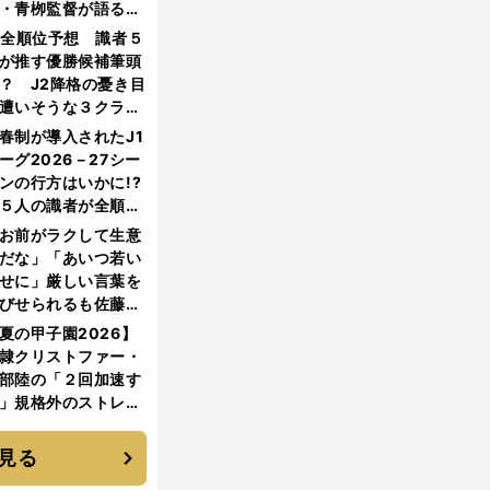
・青栁監督が語る
機動破壊」はこうし
1全順位予想 識者５
生まれた
が推す優勝候補筆頭
？ J2降格の憂き目
遭いそうな３クラブ
は？
春制が導入されたJ1
ーグ2026－27シー
ンの行方はいかに!?
５人の識者が全順位
大胆予想
お前がラクして生意
だな」「あいつ若い
せに」厳しい言葉を
びせられるも佐藤慎
郎が貫いた誇りとフ
夏の甲子園2026】
ンへの思い
隷クリストファー・
部陸の「２回加速す
」規格外のストレー
 それでもプロではな
大学進学を選ぶ理由
見る