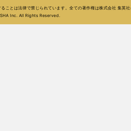
く
ィ
で
ウ
ウ
で
ウ
ウ
で
ることは法律で禁じられています。全ての著作権は株式会社 集英社
ン
開
で
で
開
で
で
開
ド
HA Inc. All Rights Reserved.
く
開
開
く
開
開
く
ウ
く
く
く
く
で
開
く