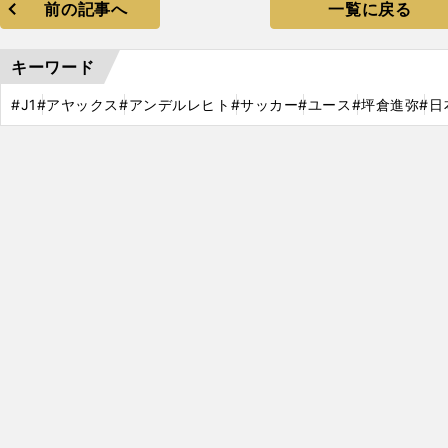
前の記事へ
一覧に戻る
キーワード
#J1
#アヤックス
#アンデルレヒト
#サッカー
#ユース
#坪倉進弥
#日