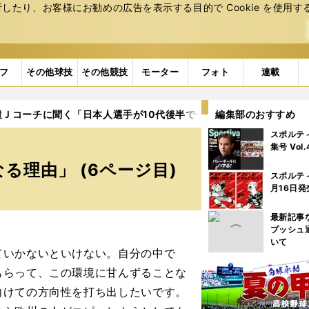
たり、お客様にお勧めの広告を表⽰する⽬的で Cookie を使⽤す
フ
その他球技
その他競技
モーター
フォト
連載
遣Ｊコーチに聞く「日本人選手が10代後半で伸びなくなる理由」
編集部のおすすめ
スポルテ
集号 Vol
る理由」 (6ページ目)
スポルテ
月16日発
最新記事
プッシュ
いて
ていかないといけない。自分の中で
もらって、この環境に甘んずることな
向けての方向性を打ち出したいです。