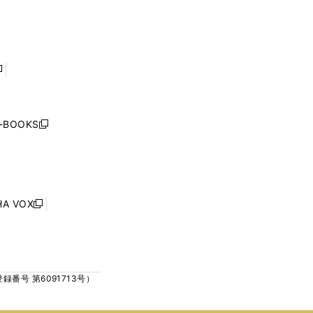
で
で
ン
ン
開
開
ド
ド
く
く
ウ
ウ
で
で
開
開
く
く
し
い
ウ
j-BOOKS
新
ィ
し
ン
い
ド
ウ
ウ
ィ
で
ン
HA VOX
開
新
ド
く
し
ウ
い
で
ウ
開
ィ
く
号 第6091713号）
ン
ド
ウ