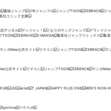
プ
最強ジャンプ
少年ジャンプ+
ジャンプTOON
ZEBRACK
ジ
新
新
新
新
新
英社コミック文庫
し
新
し
し
し
し
い
い
し
い
い
い
ウ
ウ
い
ウ
ウ
ウ
購読デジタル
ヤンジャン！
となりのヤングジャンプ
グランドジ
新
新
新
ィ
ィ
ウ
ィ
ィ
ィ
プTOON
ZEBRACK
S-MANGA
集英社ジャンプリミックス
集英
新
し
新
し
新
し
新
ン
ン
ィ
ン
ン
ン
し
い
し
い
し
い
し
ド
ド
ン
ド
ド
ド
い
ウ
い
ウ
い
ウ
い
ウ
ウ
ド
ウ
ウ
ウ
マンガMee公式サイト
リマコミ
ジャンプTOON
ZEBRACK
マン
新
新
新
新
ウ
ィ
ウ
ィ
ウ
ィ
ウ
で
で
ウ
で
で
で
し
し
し
し
し
ィ
ン
ィ
ン
ィ
ン
ィ
開
開
で
開
開
開
い
い
い
い
い
ン
ド
ン
ド
ン
ド
ン
く
く
開
く
く
く
ウ
ウ
ウ
ウ
ウ
ド
ウ
ド
ウ
ド
ウ
ド
ee公式サイト
リマコミ
ジャンプTOON
ZEBRACK
マンガMeet
く
新
新
新
新
ィ
ィ
ィ
ィ
ィ
ウ
で
ウ
で
ウ
で
ウ
し
し
し
し
ン
ン
ン
ン
ン
で
開
で
開
で
開
で
い
い
い
い
ド
ド
ド
ド
ド
開
く
開
く
開
く
開
ウ
ウ
ウ
ウ
ウ
ウ
ウ
ウ
ウ
PUR
LEE
eclat
T JAPAN
HAPPY PLUS ONE
MEN'S NON-
く
く
く
く
新
新
新
新
新
ィ
ィ
ィ
ィ
で
で
で
で
で
し
し
し
し
し
ン
ン
ン
ン
開
開
開
開
開
い
い
い
い
い
ド
ド
ド
ド
く
く
く
く
く
ウ
ウ
ウ
ウ
ウ
ウ
ウ
ウ
ウ
Sportiva
パラスポ
新
新
ィ
ィ
ィ
ィ
ィ