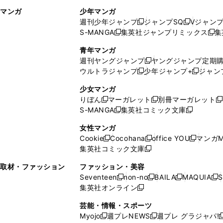
ィ
ウ
マンガ
少年マンガ
ン
ィ
週刊少年ジャンプ
ジャンプSQ
Vジャン
ド
ン
新
新
S-MANGA
集英社ジャンプリミックス
集
ウ
ド
新
し
し
新
で
ウ
し
い
い
し
青年マンガ
開
で
い
ウ
ウ
い
週刊ヤングジャンプ
ヤングジャンプ定期
新
く
開
ウ
ィ
ィ
ウ
ウルトラジャンプ
少年ジャンプ+
ジャン
新
し
新
く
ィ
ン
ン
ィ
し
い
し
ン
ド
ド
ン
少女マンガ
い
ウ
い
ド
ウ
ウ
ド
りぼん
マーガレット
別冊マーガレット
新
新
新
ウ
ィ
ウ
ウ
で
で
ウ
S-MANGA
集英社コミック文庫
し
新
し
新
ィ
ン
ィ
で
開
開
で
い
し
い
し
ン
ド
ン
女性マンガ
開
く
く
開
ウ
い
ウ
い
ド
ウ
ド
Cookie
Cocohana
office YOU
マンガM
く
く
新
新
新
ィ
ウ
ィ
ウ
ウ
で
ウ
集英社コミック文庫
し
新
し
し
ン
ィ
ン
ィ
で
開
で
い
し
い
い
ド
ン
ド
ン
取材・ファッション
ファッション・美容
開
く
開
ウ
い
ウ
ウ
ウ
ド
ウ
ド
Seventeen
non-no
BAILA
MAQUIA
S
く
く
新
新
新
新
ィ
ウ
ィ
ィ
で
ウ
で
ウ
集英社オンライン
し
新
し
し
し
ン
ィ
ン
ン
開
で
開
で
い
し
い
い
い
ド
ン
ド
ド
芸能・情報・スポーツ
く
開
く
開
ウ
い
ウ
ウ
ウ
ウ
ド
ウ
ウ
Myojo
週プレNEWS
週プレ グラジャパ!
く
く
新
新
新
ィ
ウ
ィ
ィ
ィ