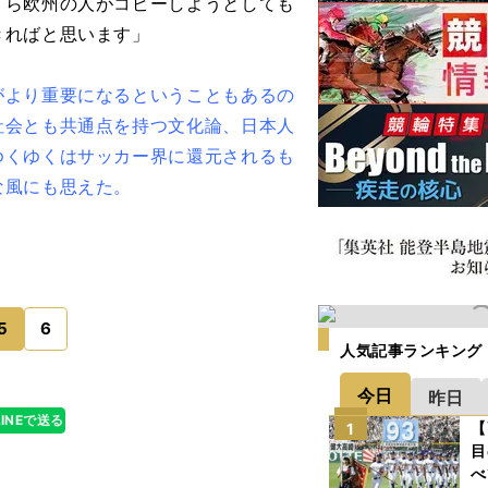
くら欧州の人がコピーしようとしても
きればと思います」
より重要になるということもあるの
社会とも共通点を持つ文化論、日本人
ゆくゆくはサッカー界に還元されるも
な風にも思えた。
5
6
人気記事ランキング
今日
昨日
LINEで送る
【
1
目
べ