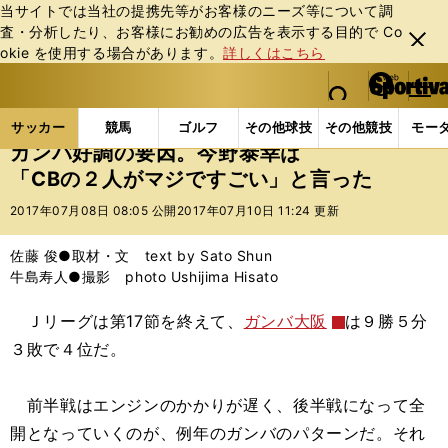
当サイトでは当社の提携先等がお客様のニーズ等について調
査・分析したり、お客様にお勧めの広告を表⽰する⽬的で Co
閉じ
okie を使⽤する場合があります。
詳しくはこちら
る
マイペ
web Sportiva (webスポルティーバ)
検索
メニュ
we
ー
サッカーの記事一覧
Jリーグ他
Jリーグ
ガンバ
b
ジ
サッカー
競馬
ゴルフ
その他球技
その他競技
モー
ス
ガンバ好調の要因。今野泰幸は
ポ
「CBの２人がマジですごい」と言った
ル
テ
2017年07月08日 08:05 公開
2017年07月10日 11:24 更新
ィ
ー
佐藤 俊●取材・文 text by Sato Shun
バ
牛島寿人●撮影 photo Ushijima Hisato
Ｊリーグは第17節を終えて、
ガンバ大阪
は９勝５分
３敗で４位だ。
前半戦はエンジンのかかりが遅く、後半戦になって全
開となっていくのが、例年のガンバのパターンだ。それ