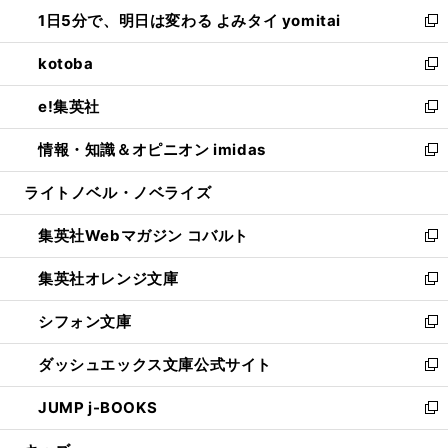
ン
ウ
し
1日5分で、明日は変わる よみタイ yomitai
で
ド
ィ
い
新
開
ウ
ン
ウ
し
kotoba
く
で
ド
ィ
い
新
開
ウ
ン
ウ
し
e!集英社
く
で
ド
ィ
い
新
開
ウ
ン
ウ
し
情報・知識＆オピニオン imidas
く
で
ド
ィ
い
新
開
ウ
ン
ウ
し
ライトノベル・ノベライズ
く
で
ド
ィ
い
開
ウ
ン
ウ
集英社Webマガジン コバルト
く
で
ド
ィ
新
開
ウ
ン
し
集英社オレンジ文庫
く
で
ド
い
新
開
ウ
ウ
し
シフォン文庫
く
で
ィ
い
新
開
ン
ウ
し
ダッシュエックス文庫公式サイト
く
ド
ィ
い
新
ウ
ン
ウ
し
JUMP j-BOOKS
で
ド
ィ
い
新
開
ウ
ン
ウ
し