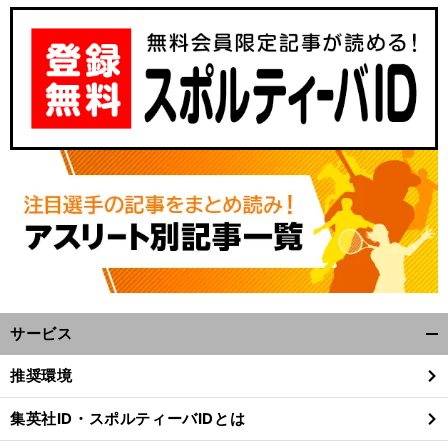
サービス
開
く/
推奨環境
閉
じ
集英社ID・スポルティーバIDとは
る