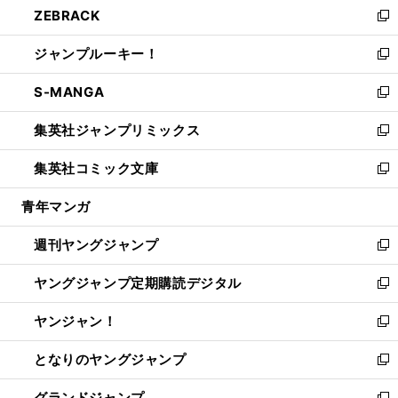
ZEBRACK
く
で
ド
ィ
い
新
開
ウ
ン
ウ
し
ジャンプルーキー！
く
で
ド
ィ
い
新
開
ウ
ン
ウ
し
S-MANGA
く
で
ド
ィ
い
新
開
ウ
ン
ウ
し
集英社ジャンプリミックス
く
で
ド
ィ
い
新
開
ウ
ン
ウ
し
集英社コミック文庫
く
で
ド
ィ
い
新
開
ウ
ン
ウ
し
青年マンガ
く
で
ド
ィ
い
開
ウ
ン
ウ
週刊ヤングジャンプ
く
で
ド
ィ
新
開
ウ
ン
し
ヤングジャンプ定期購読デジタル
く
で
ド
い
新
開
ウ
ウ
し
ヤンジャン！
く
で
ィ
い
新
開
ン
ウ
し
となりのヤングジャンプ
く
ド
ィ
い
新
ウ
ン
ウ
し
グランドジャンプ
で