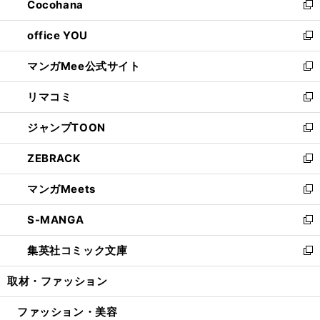
Cocohana
く
で
ド
い
新
開
ウ
ウ
し
office YOU
く
で
ィ
い
新
開
ン
ウ
し
マンガMee公式サイト
く
ド
ィ
い
新
ウ
ン
ウ
し
リマコミ
で
ド
ィ
い
新
開
ウ
ン
ウ
し
ジャンプTOON
く
で
ド
ィ
い
新
開
ウ
ン
ウ
し
ZEBRACK
く
で
ド
ィ
い
新
開
ウ
ン
ウ
し
マンガMeets
く
で
ド
ィ
い
新
開
ウ
ン
ウ
し
S-MANGA
く
で
ド
ィ
い
新
開
ウ
ン
ウ
し
集英社コミック文庫
く
で
ド
ィ
い
新
開
ウ
ン
ウ
し
取材・ファッション
く
で
ド
ィ
い
開
ウ
ン
ウ
ファッション・美容
く
で
ド
ィ