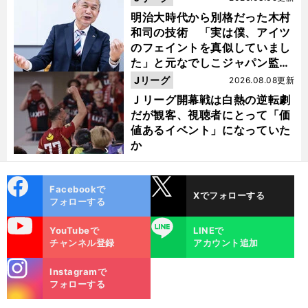
明治大時代から別格だった木村
和司の技術 「実は僕、アイツ
のフェイントを真似していまし
た」と元なでしこジャパン監
督・佐々木則夫
Jリーグ
2026.08.08更新
Ｊリーグ開幕戦は白熱の逆転劇
だが観客、視聴者にとって「価
値あるイベント」になっていた
か
cebo
X
Facebookで
Xでフォローする
ok
フォローする
uTube
LINE
YouTubeで
LINEで
チャンネル登録
アカウント追加
stagra
Instagramで
m
フォローする