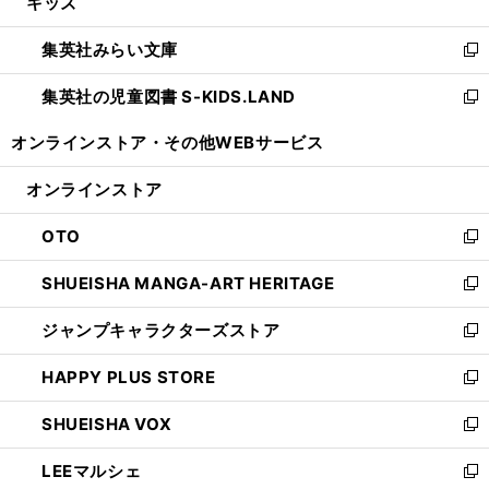
キッズ
く
で
ド
ィ
い
開
ウ
ン
ウ
集英社みらい文庫
く
で
ド
ィ
新
開
ウ
ン
し
集英社の児童図書 S-KIDS.LAND
く
で
ド
い
新
開
ウ
ウ
し
オンラインストア・
その他WEBサービス
く
で
ィ
い
開
ン
ウ
オンラインストア
く
ド
ィ
ウ
ン
OTO
で
ド
新
開
ウ
し
SHUEISHA MANGA-ART HERITAGE
く
で
い
新
開
ウ
し
ジャンプキャラクターズストア
く
ィ
い
新
ン
ウ
し
HAPPY PLUS STORE
ド
ィ
い
新
ウ
ン
ウ
し
SHUEISHA VOX
で
ド
ィ
い
新
開
ウ
ン
ウ
し
LEEマルシェ
く
で
ド
ィ
い
新