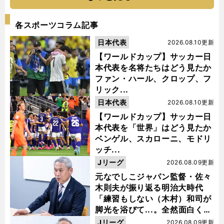
各スポーツコラム記事
日本代表
2026.08.10更新
【ワールドカップ】サッカー日
本代表を名将たちはどう見たか
ファン・ハール、クロップ、フ
リック...
日本代表
2026.08.10更新
【ワールドカップ】サッカー日
本代表を「世界」はどう見たか
ベンゲル、スカローニ、モドリ
ッチ...
Jリーグ
2026.08.09更新
元なでしこジャパン監督・佐々
木則夫が振り返る明治大時代
「練習もしない（木村）和司が
脚光を浴びて...。全然面白くな
い４年間でした」
Jリーグ
2026.08.09更新