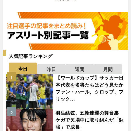
人気記事ランキング
今日
昨日
週間
月間
【ワールドカップ】サッカー日
1
本代表を名将たちはどう見たか
ファン・ハール、クロップ、フ
リック...
羽生結弦、五輪連覇の舞台裏
2
ケガで欠場中に取り組んだ「勉
強」で成長