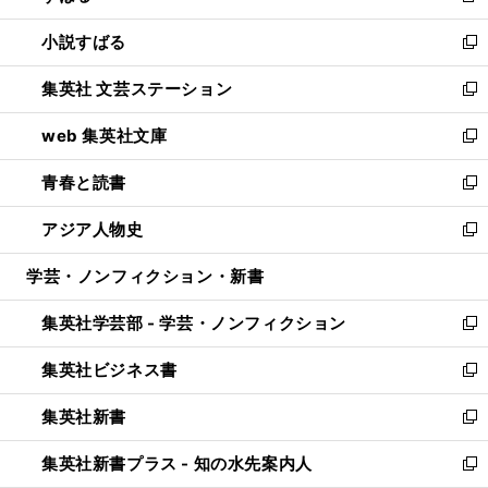
開
ウ
し
小説すばる
く
で
い
新
開
ウ
し
集英社 文芸ステーション
く
ィ
い
新
ン
ウ
し
web 集英社文庫
ド
ィ
い
新
ウ
ン
ウ
し
青春と読書
で
ド
ィ
い
新
開
ウ
ン
ウ
し
アジア人物史
く
で
ド
ィ
い
新
開
ウ
ン
ウ
し
学芸・ノンフィクション・新書
く
で
ド
ィ
い
開
ウ
ン
ウ
集英社学芸部 - 学芸・ノンフィクション
く
で
ド
ィ
新
開
ウ
ン
し
集英社ビジネス書
く
で
ド
い
新
開
ウ
ウ
し
集英社新書
く
で
ィ
い
新
開
ン
ウ
し
集英社新書プラス - 知の水先案内人
く
ド
ィ
い
新
ウ