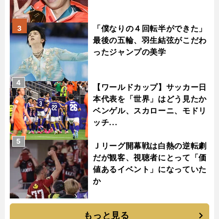
「僕なりの４回転半ができた」
3
最後の五輪、羽生結弦がこだわ
ったジャンプの美学
4
【ワールドカップ】サッカー日
本代表を「世界」はどう見たか
ベンゲル、スカローニ、モドリ
ッチ...
5
Ｊリーグ開幕戦は白熱の逆転劇
だが観客、視聴者にとって「価
値あるイベント」になっていた
か
もっと見る