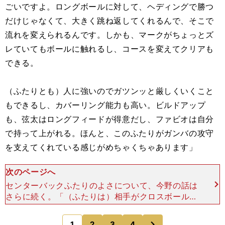
ごいですよ。ロングボールに対して、ヘディングで勝つ
だけじゃなくて、大きく跳ね返してくれるんで、そこで
流れを変えられるんです。しかも、マークがちょっとズ
レていてもボールに触れるし、コースを変えてクリアも
できる。
（ふたりとも）人に強いのでガツンッと厳しくいくこと
もできるし、カバーリング能力も高い。ビルドアップ
も、弦太はロングフィードが得意だし、ファビオは自分
で持って上がれる。ほんと、このふたりがガンバの攻守
を支えてくれている感じがめちゃくちゃあります」
次のページへ
センターバックふたりのよさについて、今野の話は
さらに続く。「（ふたりは）相手がクロスボールを
上げる前に、自らサイドのスペースへとカバーに入
って、そこでボールを取り切ってしまうとか、そう
次
1
2
3
4