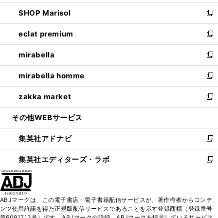
開
ウ
ン
ウ
し
SHOP Marisol
く
で
ド
ィ
い
新
開
ウ
ン
ウ
し
eclat premium
く
で
ド
ィ
い
新
開
ウ
ン
ウ
し
mirabella
く
で
ド
ィ
い
新
開
ウ
ン
ウ
し
mirabella homme
く
で
ド
ィ
い
新
開
ウ
ン
ウ
し
zakka market
く
で
ド
ィ
い
新
開
ウ
ン
ウ
し
その他WEBサービス
く
で
ド
ィ
い
開
ウ
ン
ウ
集英社アドナビ
く
で
ド
ィ
新
開
ウ
ン
し
集英社エディターズ・ラボ
く
で
ド
い
新
開
ウ
ウ
し
く
で
ィ
い
開
ン
ウ
ABJマークは、この電子書店・電子書籍配信サービスが、著作権者からコンテ
く
ド
ィ
ンツ使用許諾を得た正規版配信サービスであることを示す登録商標（登録番号
ウ
ン
第6091713号）です。ABJマークの詳細、ABJマークを掲示しているサービス