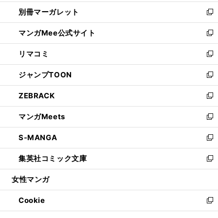
開
ウ
ウ
し
別冊マーガレット
く
で
ィ
い
新
開
ン
ウ
し
マンガMee公式サイト
く
ド
ィ
い
新
ウ
ン
ウ
し
リマコミ
で
ド
ィ
い
新
開
ウ
ン
ウ
し
ジャンプTOON
く
で
ド
ィ
い
新
開
ウ
ン
ウ
し
ZEBRACK
く
で
ド
ィ
い
新
開
ウ
ン
ウ
し
マンガMeets
く
で
ド
ィ
い
新
開
ウ
ン
ウ
し
S-MANGA
く
で
ド
ィ
い
新
開
ウ
ン
ウ
し
集英社コミック文庫
く
で
ド
ィ
い
新
開
ウ
ン
ウ
し
女性マンガ
く
で
ド
ィ
い
開
ウ
ン
ウ
Cookie
く
で
ド
ィ
新
開
ウ
ン
し