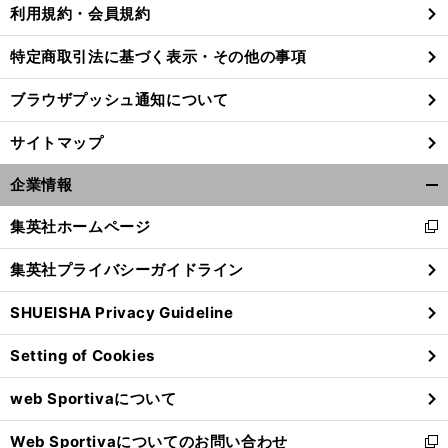
利用規約・会員規約
特定商取引法に基づく表示・その他の事項
ブラウザプッシュ通知について
サイトマップ
企業情報
開
く/
集英社ホームページ
新
閉
し
じ
集英社プライバシーガイドライン
い
る
ウ
欧
SHUEISHA Privacy Guideline
前
ィ
へ
ン
Setting of Cookies
ド
ウ
web Sportivaについて
で
開
Web Sportivaについてのお問い合わせ
く
新