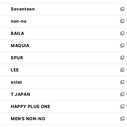
開
ウ
ン
Seventeen
く
で
ド
新
開
ウ
し
non-no
く
で
い
新
開
ウ
し
BAILA
く
ィ
い
新
ン
ウ
し
MAQUIA
ド
ィ
い
新
ウ
ン
ウ
し
SPUR
で
ド
ィ
い
新
開
ウ
ン
ウ
し
LEE
く
で
ド
ィ
い
新
開
ウ
ン
ウ
し
eclat
く
で
ド
ィ
い
新
開
ウ
ン
ウ
し
T JAPAN
く
で
ド
ィ
い
新
開
ウ
ン
ウ
し
HAPPY PLUS ONE
く
で
ド
ィ
い
新
開
ウ
ン
ウ
し
MEN'S NON-NO
く
で
ド
ィ
い
新
開
ウ
ン
ウ
し