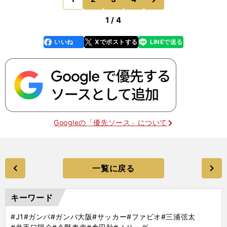
のページへ
いう仕事もできる
1 / 4
いいね
Xでポストする
LINEで送る
line
faceboo
x
k
Googleの「優先ソース」について
一覧に戻る
キーワード
#J1
#ガンバ
#ガンバ大阪
#サッカー
#ファビオ
#三浦弦太