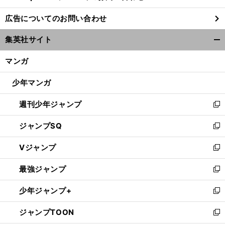
し
広告についてのお問い合わせ
い
ウ
集英社サイト
ィ
開
ン
く/
マンガ
ド
閉
ウ
じ
少年マンガ
で
る
開
週刊少年ジャンプ
く
新
し
ジャンプSQ
い
新
ウ
し
Vジャンプ
ィ
い
新
ン
ウ
し
最強ジャンプ
ド
ィ
い
新
ウ
ン
ウ
し
少年ジャンプ+
で
ド
ィ
い
新
開
ウ
ン
ウ
し
ジャンプTOON
く
で
ド
ィ
い
新
開
ウ
ン
ウ
し