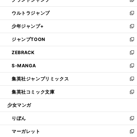
ド
ィ
い
新
開
ウ
ン
ウ
し
ウルトラジャンプ
く
で
ド
ィ
い
新
開
ウ
ン
ウ
し
少年ジャンプ+
く
で
ド
ィ
い
新
開
ウ
ン
ウ
し
ジャンプTOON
く
で
ド
ィ
い
新
開
ウ
ン
ウ
し
ZEBRACK
く
で
ド
ィ
い
新
開
ウ
ン
ウ
し
S-MANGA
く
で
ド
ィ
い
新
開
ウ
ン
ウ
し
集英社ジャンプリミックス
く
で
ド
ィ
い
新
開
ウ
ン
ウ
し
集英社コミック文庫
く
で
ド
ィ
い
新
開
ウ
ン
ウ
し
少女マンガ
く
で
ド
ィ
い
開
ウ
ン
ウ
りぼん
く
で
ド
ィ
新
開
ウ
ン
し
マーガレット
く
で
ド
い
新