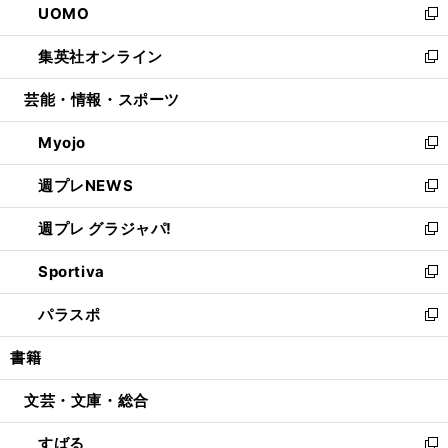
UOMO
く
で
ド
ィ
い
新
開
ウ
ン
ウ
し
集英社オンライン
く
で
ド
ィ
い
新
開
ウ
ン
ウ
し
芸能・情報・スポーツ
く
で
ド
ィ
い
開
ウ
ン
ウ
Myojo
く
で
ド
ィ
新
開
ウ
ン
し
週プレNEWS
く
で
ド
い
新
開
ウ
ウ
し
週プレ グラジャパ!
く
で
ィ
い
新
開
ン
ウ
し
Sportiva
く
ド
ィ
い
新
ウ
ン
ウ
し
パラスポ
で
ド
ィ
い
新
開
ウ
ン
ウ
し
書籍
く
で
ド
ィ
い
開
ウ
ン
ウ
文芸・文庫・総合
く
で
ド
ィ
開
ウ
ン
すばる
く
で
ド
新