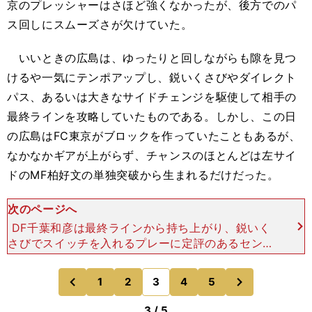
京のプレッシャーはさほど強くなかったが、後方でのパ
ス回しにスムーズさが欠けていた。
いいときの広島は、ゆったりと回しながらも隙を見つ
けるや一気にテンポアップし、鋭いくさびやダイレクト
パス、あるいは大きなサイドチェンジを駆使して相手の
最終ラインを攻略していたものである。しかし、この日
の広島はFC東京がブロックを作っていたこともあるが、
なかなかギアが上がらず、チャンスのほとんどは左サイ
ドのMF柏好文の単独突破から生まれるだけだった。
次のページへ
DF千葉和彦は最終ラインから持ち上がり、鋭いく
さびでスイッチを入れるプレーに定評のあるセンタ
ーバックだ。しかし、この試合ではそうしたプレー
はほとんど見られなかった。「出さないというか、
次
1
2
3
4
5
のページへ
のページへ
相手にけっこう
前
3 / 5