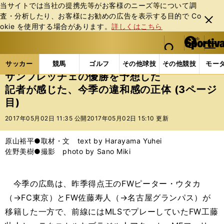
当サイトでは当社の提携先等がお客様のニーズ等について調
査・分析したり、お客様にお勧めの広告を表⽰する⽬的で Co
閉じ
okie を使⽤する場合があります。
詳しくはこちら
る
マイペ
web Sportiva (webスポルティーバ)
検索
メニュ
we
ー
サッカーの記事一覧
Jリーグ他
Jリーグ
サンフ
b
ジ
サッカー
競馬
ゴルフ
その他球技
その他競技
モー
ス
サンフレッチェの優勝を予想した
ポ
記者が感じた、今季の違和感の正体 (3ページ
ル
目)
テ
ィ
2017年05月02日 11:35 公開
2017年05月02日 15:10 更新
ー
バ
原山裕平●取材・文 text by Harayama Yuhei
佐野美樹●撮影 photo by Sano Miki
今季の広島は、昨季得点王のFWピーター・ウタカ
（→FC東京）とFW佐藤寿人（→名古屋グランパス）が
移籍した一方で、前線にはMLSでプレーしていたFW工藤