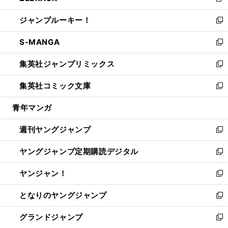
新
開
ウ
ン
ウ
し
ジャンプルーキー！
く
で
ド
ィ
い
新
開
ウ
ン
ウ
し
S-MANGA
く
で
ド
ィ
い
新
開
ウ
ン
ウ
し
集英社ジャンプリミックス
く
で
ド
ィ
い
新
開
ウ
ン
ウ
し
集英社コミック文庫
く
で
ド
ィ
い
新
開
ウ
ン
ウ
し
青年マンガ
く
で
ド
ィ
い
開
ウ
ン
ウ
週刊ヤングジャンプ
く
で
ド
ィ
新
開
ウ
ン
し
ヤングジャンプ定期購読デジタル
く
で
ド
い
新
開
ウ
ウ
し
ヤンジャン！
く
で
ィ
い
新
開
ン
ウ
し
となりのヤングジャンプ
く
ド
ィ
い
新
ウ
ン
ウ
し
グランドジャンプ
で
ド
ィ
い
新
開