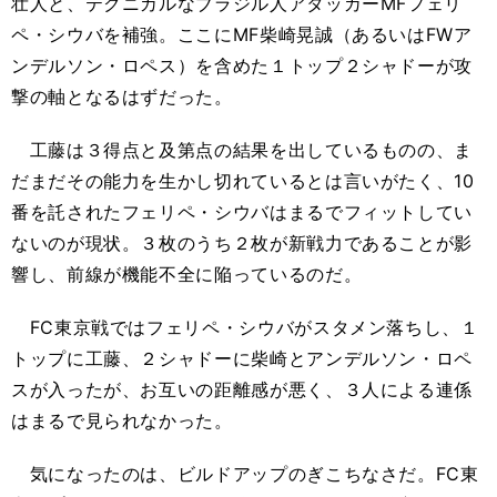
壮人と、テクニカルなブラジル人アタッカーMFフェリ
ペ・シウバを補強。ここにMF柴崎晃誠（あるいはFWア
ンデルソン・ロペス）を含めた１トップ２シャドーが攻
撃の軸となるはずだった。
工藤は３得点と及第点の結果を出しているものの、ま
だまだその能力を生かし切れているとは言いがたく、10
番を託されたフェリペ・シウバはまるでフィットしてい
ないのが現状。３枚のうち２枚が新戦力であることが影
響し、前線が機能不全に陥っているのだ。
FC東京戦ではフェリペ・シウバがスタメン落ちし、１
トップに工藤、２シャドーに柴崎とアンデルソン・ロペ
スが入ったが、お互いの距離感が悪く、３人による連係
はまるで見られなかった。
気になったのは、ビルドアップのぎこちなさだ。FC東