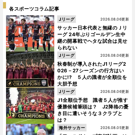
各スポーツコラム記事
Jリーグ
2026.08.06更新
サッカー日本代表と無縁のＪリ
ーグ 24年ぶりゴールデン生中
継の開幕戦でヘタな試合は見せ
られない
Jリーグ
2026.08.06更新
秋春制が導入されたJ1リーグ2
026－27シーズンの行方はい
かに!? ５人の識者が全順位を
大胆予想
Jリーグ
2026.08.06更新
J1全順位予想 識者５人が推す
優勝候補筆頭は？ J2降格の憂
き目に遭いそうな３クラブと
は？
海外サッカー
2026.08.05更新