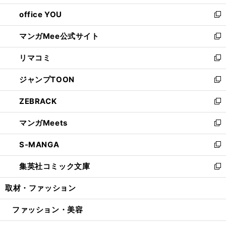
開
ウ
ウ
し
office YOU
く
で
ィ
い
新
開
ン
ウ
し
マンガMee公式サイト
く
ド
ィ
い
新
ウ
ン
ウ
し
リマコミ
で
ド
ィ
い
新
開
ウ
ン
ウ
し
ジャンプTOON
く
で
ド
ィ
い
新
開
ウ
ン
ウ
し
ZEBRACK
く
で
ド
ィ
い
新
開
ウ
ン
ウ
し
マンガMeets
く
で
ド
ィ
い
新
開
ウ
ン
ウ
し
S-MANGA
く
で
ド
ィ
い
新
開
ウ
ン
ウ
し
集英社コミック文庫
く
で
ド
ィ
い
新
開
ウ
ン
ウ
し
取材・ファッション
く
で
ド
ィ
い
開
ウ
ン
ウ
ファッション・美容
く
で
ド
ィ
開
ウ
ン