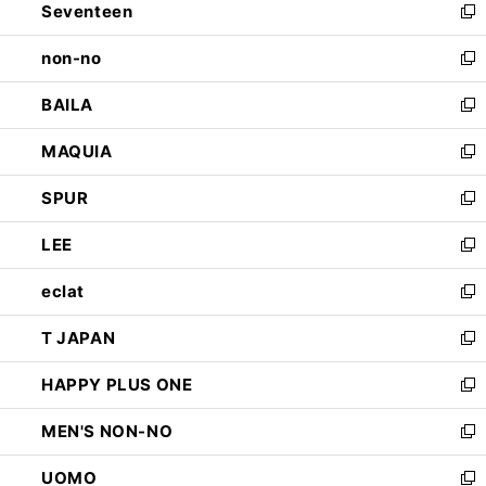
Seventeen
く
で
ド
新
開
ウ
し
non-no
く
で
い
新
開
ウ
し
BAILA
く
ィ
い
新
ン
ウ
し
MAQUIA
ド
ィ
い
新
ウ
ン
ウ
し
SPUR
で
ド
ィ
い
新
開
ウ
ン
ウ
し
LEE
く
で
ド
ィ
い
新
開
ウ
ン
ウ
し
eclat
く
で
ド
ィ
い
新
開
ウ
ン
ウ
し
T JAPAN
く
で
ド
ィ
い
新
開
ウ
ン
ウ
し
HAPPY PLUS ONE
く
で
ド
ィ
い
新
開
ウ
ン
ウ
し
MEN'S NON-NO
く
で
ド
ィ
い
新
開
ウ
ン
ウ
し
UOMO
く
で
ド
ィ
い
新