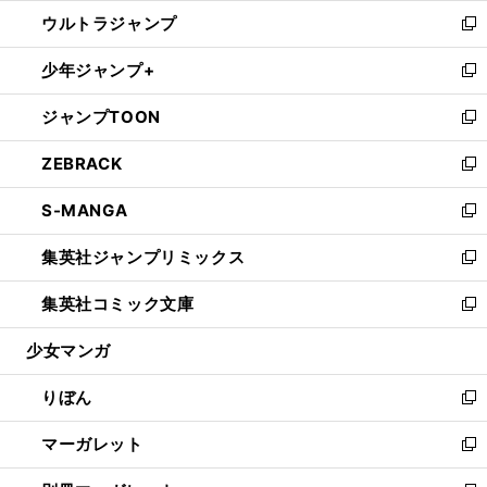
ウ
ン
ウ
し
ウルトラジャンプ
く
で
ド
ィ
い
新
開
ウ
ン
ウ
し
少年ジャンプ+
く
で
ド
ィ
い
新
開
ウ
ン
ウ
し
ジャンプTOON
く
で
ド
ィ
い
新
開
ウ
ン
ウ
し
ZEBRACK
く
で
ド
ィ
い
新
開
ウ
ン
ウ
し
S-MANGA
く
で
ド
ィ
い
新
開
ウ
ン
ウ
し
集英社ジャンプリミックス
く
で
ド
ィ
い
新
開
ウ
ン
ウ
し
集英社コミック文庫
く
で
ド
ィ
い
新
開
ウ
ン
ウ
し
少女マンガ
く
で
ド
ィ
い
開
ウ
ン
ウ
りぼん
く
で
ド
ィ
新
開
ウ
ン
し
マーガレット
く
で
ド
い
新
開
ウ
ウ
し