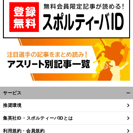
サービス
開
く/
推奨環境
閉
じ
集英社ID・スポルティーバIDとは
る
利用規約・会員規約