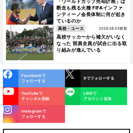
「ワールドカップ売却計画」は
断念も残る火種 FIFAインファ
ンティーノ会長体制に何が起き
ているのか
高校・ユース
2026.08.05更新
高校サッカーから補欠がいなく
なった 部員全員が試合に出る取
り組みが進んでいる
cebo
X
Facebookで
Xでフォローする
ok
フォローする
uTube
LINE
YouTubeで
LINEで
チャンネル登録
アカウント追加
stagra
Instagramで
m
フォローする