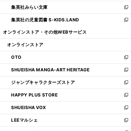
開
ウ
ン
ウ
集英社みらい文庫
く
で
ド
ィ
新
開
ウ
ン
し
集英社の児童図書 S-KIDS.LAND
く
で
ド
い
新
開
ウ
ウ
し
オンラインストア・
その他WEBサービス
く
で
ィ
い
開
ン
ウ
オンラインストア
く
ド
ィ
ウ
ン
OTO
で
ド
新
開
ウ
し
SHUEISHA MANGA-ART HERITAGE
く
で
い
新
開
ウ
し
ジャンプキャラクターズストア
く
ィ
い
新
ン
ウ
し
HAPPY PLUS STORE
ド
ィ
い
新
ウ
ン
ウ
し
SHUEISHA VOX
で
ド
ィ
い
新
開
ウ
ン
ウ
し
LEEマルシェ
く
で
ド
ィ
い
新
開
ウ
ン
ウ
し