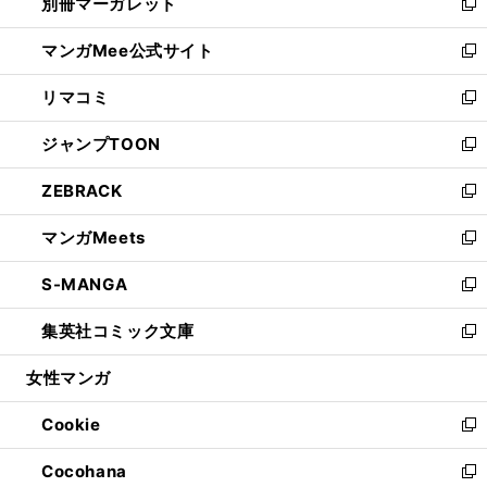
別冊マーガレット
く
で
ィ
い
新
開
ン
ウ
し
マンガMee公式サイト
く
ド
ィ
い
新
ウ
ン
ウ
し
リマコミ
で
ド
ィ
い
新
開
ウ
ン
ウ
し
ジャンプTOON
く
で
ド
ィ
い
新
開
ウ
ン
ウ
し
ZEBRACK
く
で
ド
ィ
い
新
開
ウ
ン
ウ
し
マンガMeets
く
で
ド
ィ
い
新
開
ウ
ン
ウ
し
S-MANGA
く
で
ド
ィ
い
新
開
ウ
ン
ウ
し
集英社コミック文庫
く
で
ド
ィ
い
新
開
ウ
ン
ウ
し
女性マンガ
く
で
ド
ィ
い
開
ウ
ン
ウ
Cookie
く
で
ド
ィ
新
開
ウ
ン
し
Cocohana
く
で
ド
い
新