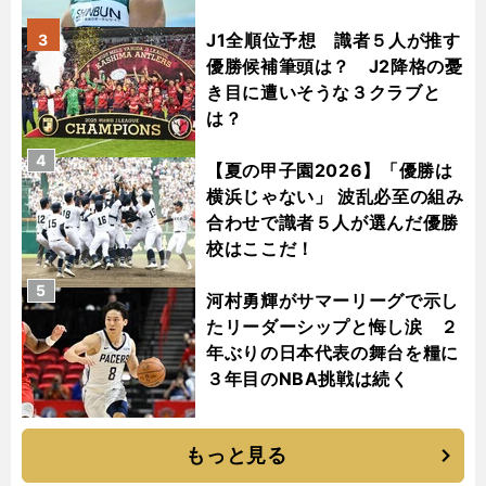
J1全順位予想 識者５人が推す
3
優勝候補筆頭は？ J2降格の憂
き目に遭いそうな３クラブと
は？
4
【夏の甲子園2026】「優勝は
横浜じゃない」 波乱必至の組み
合わせで識者５人が選んだ優勝
校はここだ！
5
河村勇輝がサマーリーグで示し
たリーダーシップと悔し涙 ２
年ぶりの日本代表の舞台を糧に
３年目のNBA挑戦は続く
もっと見る