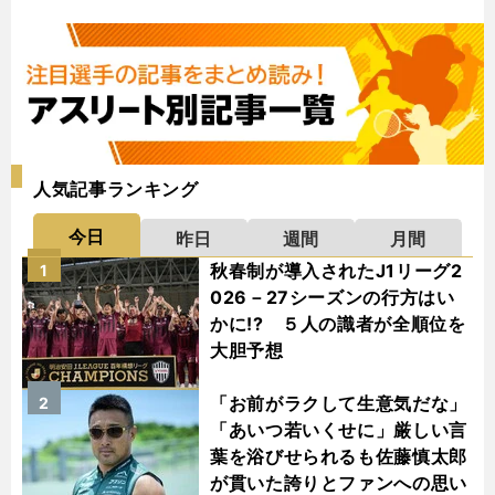
人気記事ランキング
今日
昨日
週間
月間
秋春制が導入されたJ1リーグ2
1
026－27シーズンの行方はい
かに!? ５人の識者が全順位を
大胆予想
「お前がラクして生意気だな」
2
「あいつ若いくせに」厳しい言
葉を浴びせられるも佐藤慎太郎
が貫いた誇りとファンへの思い