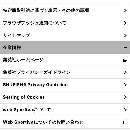
特定商取引法に基づく表示・その他の事項
ブラウザプッシュ通知について
サイトマップ
企業情報
開
く/
集英社ホームページ
新
閉
し
じ
集英社プライバシーガイドライン
い
る
ウ
SHUEISHA Privacy Guideline
ィ
前
ン
へ
Setting of Cookies
ド
ウ
web Sportivaについて
で
開
Web Sportivaについてのお問い合わせ
く
新
し