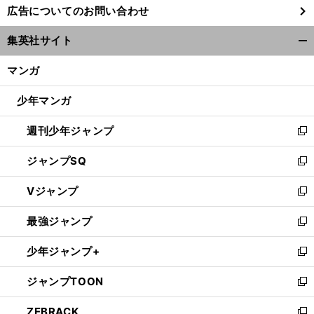
広告についてのお問い合わせ
い
ウ
集英社サイト
ィ
開
ン
く/
マンガ
ド
閉
ウ
じ
少年マンガ
で
る
開
週刊少年ジャンプ
く
新
し
ジャンプSQ
い
新
ウ
し
Vジャンプ
ィ
い
新
ン
ウ
し
最強ジャンプ
ド
ィ
い
新
ウ
ン
ウ
し
少年ジャンプ+
で
ド
ィ
い
新
開
ウ
ン
ウ
し
ジャンプTOON
く
で
ド
ィ
い
新
開
ウ
ン
ウ
し
ZEBRACK
く
で
ド
ィ
い