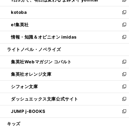
ド
ィ
い
新
開
ウ
ン
ウ
し
kotoba
く
で
ド
ィ
い
新
開
ウ
ン
ウ
し
e!集英社
く
で
ド
ィ
い
新
開
ウ
ン
ウ
し
情報・知識＆オピニオン imidas
く
で
ド
ィ
い
新
開
ウ
ン
ウ
し
ライトノベル・ノベライズ
く
で
ド
ィ
い
開
ウ
ン
ウ
集英社Webマガジン コバルト
く
で
ド
ィ
新
開
ウ
ン
し
集英社オレンジ文庫
く
で
ド
い
新
開
ウ
ウ
し
シフォン文庫
く
で
ィ
い
新
開
ン
ウ
し
ダッシュエックス文庫公式サイト
く
ド
ィ
い
新
ウ
ン
ウ
し
JUMP j-BOOKS
で
ド
ィ
い
新
開
ウ
ン
ウ
し
キッズ
く
で
ド
ィ
い