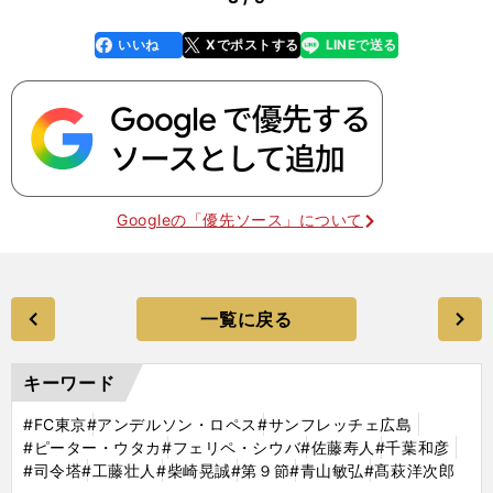
いいね
Xでポストする
LINEで送る
line
faceboo
x
k
Googleの「優先ソース」について
一覧に戻る
キーワード
#FC東京
#アンデルソン・ロペス
#サンフレッチェ広島
#ピーター・ウタカ
#フェリペ・シウバ
#佐藤寿人
#千葉和彦
#司令塔
#工藤壮人
#柴崎晃誠
#第９節
#青山敏弘
#髙萩洋次郎