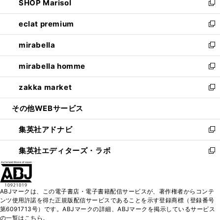
SHOP Marisol
く
で
ド
ィ
い
新
開
ウ
ン
ウ
し
eclat premium
く
で
ド
ィ
い
新
開
ウ
ン
ウ
し
mirabella
く
で
ド
ィ
い
新
開
ウ
ン
ウ
し
mirabella homme
く
で
ド
ィ
い
新
開
ウ
ン
ウ
し
zakka market
く
で
ド
ィ
い
新
開
ウ
ン
ウ
し
その他WEBサービス
く
で
ド
ィ
い
開
ウ
ン
ウ
集英社アドナビ
く
で
ド
ィ
新
開
ウ
ン
し
集英社エディターズ・ラボ
く
で
ド
い
新
開
ウ
ウ
し
く
で
ィ
い
開
ン
ウ
ABJマークは、この電子書店・電子書籍配信サービスが、著作権者からコンテ
く
ド
ィ
ンツ使用許諾を得た正規版配信サービスであることを示す登録商標（登録番号
ウ
ン
第6091713号）です。ABJマークの詳細、ABJマークを掲示しているサービス
で
ド
の一覧はこちら。