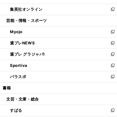
開
ウ
ン
ウ
し
集英社オンライン
く
で
ド
ィ
い
新
開
ウ
ン
ウ
し
芸能・情報・スポーツ
く
で
ド
ィ
い
開
ウ
ン
ウ
Myojo
く
で
ド
ィ
新
開
ウ
ン
し
週プレNEWS
く
で
ド
い
新
開
ウ
ウ
し
週プレ グラジャパ!
く
で
ィ
い
新
開
ン
ウ
し
Sportiva
く
ド
ィ
い
新
ウ
ン
ウ
し
パラスポ
で
ド
ィ
い
新
開
ウ
ン
ウ
し
書籍
く
で
ド
ィ
い
開
ウ
ン
ウ
文芸・文庫・総合
く
で
ド
ィ
開
ウ
ン
すばる
く
で
ド
新
開
ウ
し