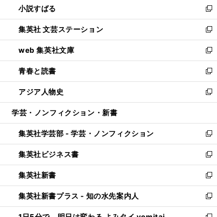
小説すばる
く
で
い
新
開
ウ
し
集英社 文芸ステーション
く
ィ
い
新
ン
ウ
し
web 集英社文庫
ド
ィ
い
新
ウ
ン
ウ
し
青春と読書
で
ド
ィ
い
新
開
ウ
ン
ウ
し
アジア人物史
く
で
ド
ィ
い
新
開
ウ
ン
ウ
し
学芸・ノンフィクション・新書
く
で
ド
ィ
い
開
ウ
ン
ウ
集英社学芸部 - 学芸・ノンフィクション
く
で
ド
ィ
新
開
ウ
ン
し
集英社ビジネス書
く
で
ド
い
新
開
ウ
ウ
し
集英社新書
く
で
ィ
い
新
開
ン
ウ
し
集英社新書プラス - 知の水先案内人
く
ド
ィ
い
新
ウ
ン
ウ
し
1日5分で、明日は変わる よみタイ yomitai
で