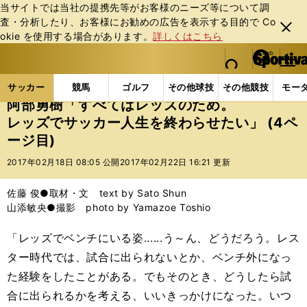
当サイトでは当社の提携先等がお客様のニーズ等について調
査・分析したり、お客様にお勧めの広告を表⽰する⽬的で Co
閉じ
okie を使⽤する場合があります。
詳しくはこちら
る
マイペ
web Sportiva (webスポルティーバ)
検索
メニュ
we
ー
サッカーの記事一覧
Jリーグ他
Jリーグ
阿部勇
b
ジ
サッカー
競馬
ゴルフ
その他球技
その他競技
モー
ス
阿部勇樹「すべてはレッズのため。
ポ
レッズでサッカー人生を終わらせたい」 (4ペ
ル
ージ目)
テ
ィ
2017年02月18日 08:05 公開
2017年02月22日 16:21 更新
ー
バ
佐藤 俊●取材・文 text by Sato Shun
山添敏央●撮影 photo by Yamazoe Toshio
「レッズでベンチにいる姿......う～ん、どうだろう。レス
ター時代では、試合に出られないとか、ベンチ外になっ
た経験をしたことがある。でもそのとき、どうしたら試
合に出られるかを考える、いいきっかけになった。いつ