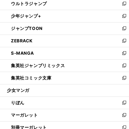
ウルトラジャンプ
く
で
ド
ィ
い
新
開
ウ
ン
ウ
し
少年ジャンプ+
く
で
ド
ィ
い
新
開
ウ
ン
ウ
し
ジャンプTOON
く
で
ド
ィ
い
新
開
ウ
ン
ウ
し
ZEBRACK
く
で
ド
ィ
い
新
開
ウ
ン
ウ
し
S-MANGA
く
で
ド
ィ
い
新
開
ウ
ン
ウ
し
集英社ジャンプリミックス
く
で
ド
ィ
い
新
開
ウ
ン
ウ
し
集英社コミック文庫
く
で
ド
ィ
い
新
開
ウ
ン
ウ
し
少女マンガ
く
で
ド
ィ
い
開
ウ
ン
ウ
りぼん
く
で
ド
ィ
新
開
ウ
ン
し
マーガレット
く
で
ド
い
新
開
ウ
ウ
し
別冊マーガレット
く
で
ィ
い
新