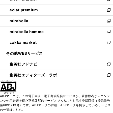
新
開
ウ
ン
ウ
し
eclat premium
く
で
ド
ィ
い
新
開
ウ
ン
ウ
し
mirabella
く
で
ド
ィ
い
新
開
ウ
ン
ウ
し
mirabella homme
く
で
ド
ィ
い
新
開
ウ
ン
ウ
し
zakka market
く
で
ド
ィ
い
新
開
ウ
ン
ウ
し
その他WEBサービス
く
で
ド
ィ
い
開
ウ
ン
ウ
集英社アドナビ
く
で
ド
ィ
新
開
ウ
ン
し
集英社エディターズ・ラボ
く
で
ド
い
新
開
ウ
ウ
し
く
で
ィ
い
開
ン
ウ
ABJマークは、この電子書店・電子書籍配信サービスが、著作権者からコンテ
く
ド
ィ
ンツ使用許諾を得た正規版配信サービスであることを示す登録商標（登録番号
ウ
ン
第6091713号）です。ABJマークの詳細、ABJマークを掲示しているサービス
で
ド
の一覧はこちら。
開