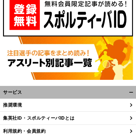
サービス
開
く/
推奨環境
閉
じ
集英社ID・スポルティーバIDとは
る
利用規約・会員規約