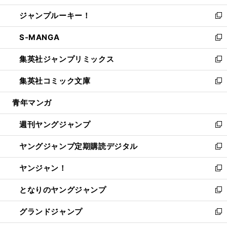
開
ウ
ン
ウ
し
ジャンプルーキー！
く
で
ド
ィ
い
新
開
ウ
ン
ウ
し
S-MANGA
く
で
ド
ィ
い
新
開
ウ
ン
ウ
し
集英社ジャンプリミックス
く
で
ド
ィ
い
新
開
ウ
ン
ウ
し
集英社コミック文庫
く
で
ド
ィ
い
新
開
ウ
ン
ウ
し
青年マンガ
く
で
ド
ィ
い
開
ウ
ン
ウ
週刊ヤングジャンプ
く
で
ド
ィ
新
開
ウ
ン
し
ヤングジャンプ定期購読デジタル
く
で
ド
い
新
開
ウ
ウ
し
ヤンジャン！
く
で
ィ
い
新
開
ン
ウ
し
となりのヤングジャンプ
く
ド
ィ
い
新
ウ
ン
ウ
し
グランドジャンプ
で
ド
ィ
い
新
開
ウ
ン
ウ
し