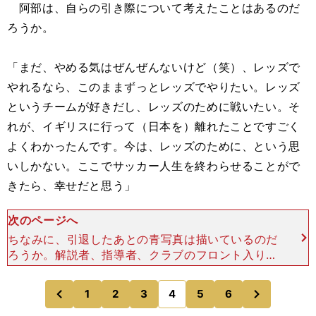
阿部は、自らの引き際について考えたことはあるのだ
ろうか。
「まだ、やめる気はぜんぜんないけど（笑）、レッズで
やれるなら、このままずっとレッズでやりたい。レッズ
というチームが好きだし、レッズのために戦いたい。そ
れが、イギリスに行って（日本を）離れたことですごく
よくわかったんです。今は、レッズのために、という思
いしかない。ここでサッカー人生を終わらせることがで
きたら、幸せだと思う」
次のページへ
ちなみに、引退したあとの青写真は描いているのだ
ろうか。解説者、指導者、クラブのフロント入り、
あるいはタレントなど、いろいろな道がある。「テ
レビ（の解説など）で話をするとか、１％も向いて
次
1
2
3
4
5
6
のページへ
のページへ
いるとは思わない
前