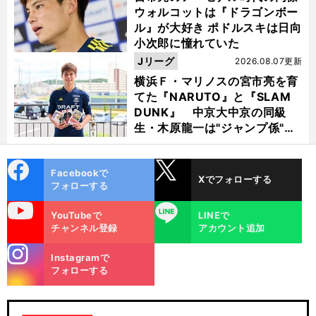
ウォルコットは『ドラゴンボー
ル』が大好き ポドルスキは日向
小次郎に憧れていた
Jリーグ
2026.08.07更新
横浜Ｆ・マリノスの宮市亮を育
てた『NARUTO』と『SLAM
DUNK』 中京大中京の同級
生・木原龍一は"ジャンプ係"だ
った
cebo
X
Facebookで
Xでフォローする
ok
フォローする
uTube
LINE
YouTubeで
LINEで
チャンネル登録
アカウント追加
stagra
Instagramで
m
フォローする