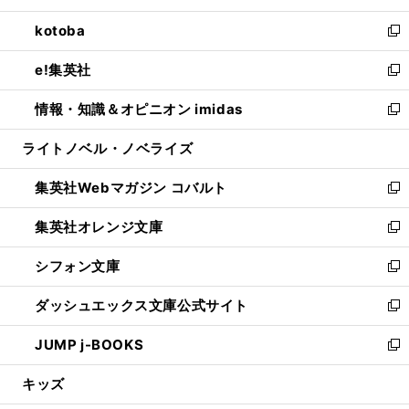
開
ウ
ン
ウ
し
kotoba
く
で
ド
ィ
い
新
開
ウ
ン
ウ
し
e!集英社
く
で
ド
ィ
い
新
開
ウ
ン
ウ
し
情報・知識＆オピニオン imidas
く
で
ド
ィ
い
新
開
ウ
ン
ウ
し
ライトノベル・ノベライズ
く
で
ド
ィ
い
開
ウ
ン
ウ
集英社Webマガジン コバルト
く
で
ド
ィ
新
開
ウ
ン
し
集英社オレンジ文庫
く
で
ド
い
新
開
ウ
ウ
し
シフォン文庫
く
で
ィ
い
新
開
ン
ウ
し
ダッシュエックス文庫公式サイト
く
ド
ィ
い
新
ウ
ン
ウ
し
JUMP j-BOOKS
で
ド
ィ
い
新
開
ウ
ン
ウ
し
キッズ
く
で
ド
ィ
い
開
ウ
ン
ウ