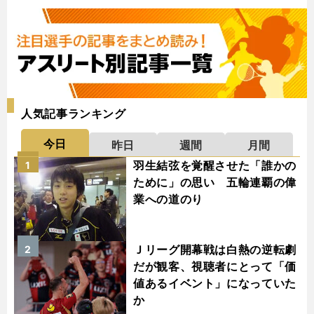
人気記事ランキング
今日
昨日
週間
月間
羽生結弦を覚醒させた「誰かの
1
ために」の思い 五輪連覇の偉
業への道のり
Ｊリーグ開幕戦は白熱の逆転劇
2
だが観客、視聴者にとって「価
値あるイベント」になっていた
か