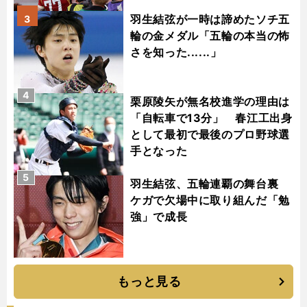
羽生結弦が一時は諦めたソチ五
3
輪の金メダル「五輪の本当の怖
さを知った......」
4
栗原陵矢が無名校進学の理由は
「自転車で13分」 春江工出身
として最初で最後のプロ野球選
手となった
5
羽生結弦、五輪連覇の舞台裏
ケガで欠場中に取り組んだ「勉
強」で成長
もっと見る