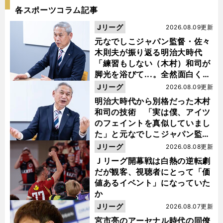
各スポーツコラム記事
Jリーグ
2026.08.09更新
元なでしこジャパン監督・佐々
木則夫が振り返る明治大時代
「練習もしない（木村）和司が
脚光を浴びて...。全然面白くな
い４年間でした」
Jリーグ
2026.08.09更新
明治大時代から別格だった木村
和司の技術 「実は僕、アイツ
のフェイントを真似していまし
た」と元なでしこジャパン監
督・佐々木則夫
Jリーグ
2026.08.08更新
Ｊリーグ開幕戦は白熱の逆転劇
だが観客、視聴者にとって「価
値あるイベント」になっていた
か
Jリーグ
2026.08.07更新
宮市亮のアーセナル時代の同僚