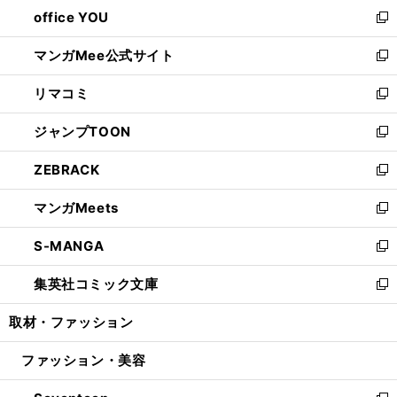
ウ
し
office YOU
く
で
ィ
い
新
開
ン
ウ
し
マンガMee公式サイト
く
ド
ィ
い
新
ウ
ン
ウ
し
リマコミ
で
ド
ィ
い
新
開
ウ
ン
ウ
し
ジャンプTOON
く
で
ド
ィ
い
新
開
ウ
ン
ウ
し
ZEBRACK
く
で
ド
ィ
い
新
開
ウ
ン
ウ
し
マンガMeets
く
で
ド
ィ
い
新
開
ウ
ン
ウ
し
S-MANGA
く
で
ド
ィ
い
新
開
ウ
ン
ウ
し
集英社コミック文庫
く
で
ド
ィ
い
新
開
ウ
ン
ウ
し
取材・ファッション
く
で
ド
ィ
い
開
ウ
ン
ウ
ファッション・美容
く
で
ド
ィ
開
ウ
ン