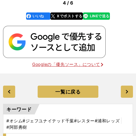
4 / 6
いいね
Xでポストする
LINEで送る
line
faceboo
x
k
Googleの「優先ソース」について
一覧に戻る
キーワード
#オシム
#ジェフユナイテッド千葉
#レスター
#浦和レッズ
#阿部勇樹