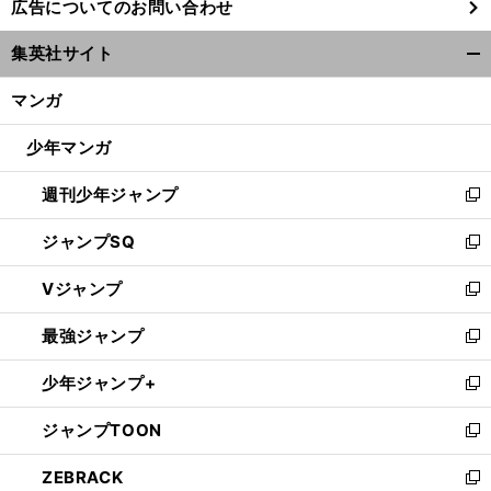
広告についてのお問い合わせ
い
ウ
集英社サイト
ィ
開
ン
く/
マンガ
ド
閉
ウ
じ
少年マンガ
で
る
開
週刊少年ジャンプ
く
新
し
ジャンプSQ
い
新
ウ
し
Vジャンプ
ィ
い
新
ン
ウ
し
最強ジャンプ
ド
ィ
い
新
ウ
ン
ウ
し
少年ジャンプ+
で
ド
ィ
い
新
開
ウ
ン
ウ
し
ジャンプTOON
く
で
ド
ィ
い
新
開
ウ
ン
ウ
し
ZEBRACK
く
で
ド
ィ
い
新