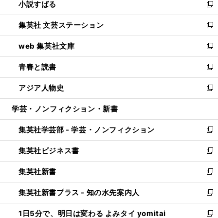
小説すばる
く
で
い
新
開
ウ
し
集英社 文芸ステーション
く
ィ
い
新
ン
ウ
し
web 集英社文庫
ド
ィ
い
新
ウ
ン
ウ
し
青春と読書
で
ド
ィ
い
新
開
ウ
ン
ウ
し
アジア人物史
く
で
ド
ィ
い
新
開
ウ
ン
ウ
し
学芸・ノンフィクション・新書
く
で
ド
ィ
い
開
ウ
ン
ウ
集英社学芸部 - 学芸・ノンフィクション
く
で
ド
ィ
新
開
ウ
ン
し
集英社ビジネス書
く
で
ド
い
新
開
ウ
ウ
し
集英社新書
く
で
ィ
い
新
開
ン
ウ
し
集英社新書プラス - 知の水先案内人
く
ド
ィ
い
新
ウ
ン
ウ
し
1日5分で、明日は変わる よみタイ yomitai
で
ド
ィ
い
新