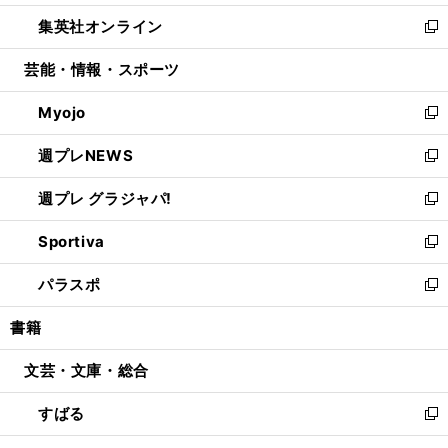
開
ウ
ン
ウ
し
集英社オンライン
く
で
ド
ィ
い
新
開
ウ
ン
ウ
し
芸能・情報・スポーツ
く
で
ド
ィ
い
開
ウ
ン
ウ
Myojo
く
で
ド
ィ
新
開
ウ
ン
し
週プレNEWS
く
で
ド
い
新
開
ウ
ウ
し
週プレ グラジャパ!
く
で
ィ
い
新
開
ン
ウ
し
Sportiva
く
ド
ィ
い
新
ウ
ン
ウ
し
パラスポ
で
ド
ィ
い
新
開
ウ
ン
ウ
し
書籍
く
で
ド
ィ
い
開
ウ
ン
ウ
文芸・文庫・総合
く
で
ド
ィ
開
ウ
ン
すばる
く
で
ド
新
開
ウ
し