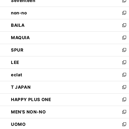
Seventeen
く
で
ド
新
開
ウ
し
non-no
く
で
い
新
開
ウ
し
BAILA
く
ィ
い
新
ン
ウ
し
MAQUIA
ド
ィ
い
新
ウ
ン
ウ
し
SPUR
で
ド
ィ
い
新
開
ウ
ン
ウ
し
LEE
く
で
ド
ィ
い
新
開
ウ
ン
ウ
し
eclat
く
で
ド
ィ
い
新
開
ウ
ン
ウ
し
T JAPAN
く
で
ド
ィ
い
新
開
ウ
ン
ウ
し
HAPPY PLUS ONE
く
で
ド
ィ
い
新
開
ウ
ン
ウ
し
MEN'S NON-NO
く
で
ド
ィ
い
新
開
ウ
ン
ウ
し
UOMO
く
で
ド
ィ
い
新