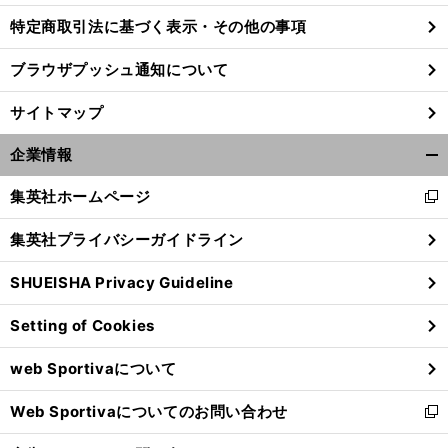
特定商取引法に基づく表示・その他の事項
ブラウザプッシュ通知について
サイトマップ
企業情報
開
く/
集英社ホームページ
新
閉
し
じ
集英社プライバシーガイドライン
い
る
ウ
SHUEISHA Privacy Guideline
ィ
前
ン
へ
Setting of Cookies
ド
ウ
web Sportivaについて
で
開
Web Sportivaについてのお問い合わせ
く
新
し