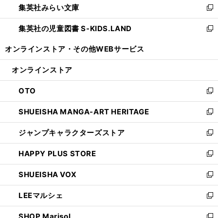
集英社みらい文庫
く
で
ド
ィ
新
開
ウ
ン
し
集英社の児童図書 S-KIDS.LAND
く
で
ド
い
新
開
ウ
ウ
し
オンラインストア・
その他WEBサービス
く
で
ィ
い
開
ン
ウ
オンラインストア
く
ド
ィ
ウ
ン
OTO
で
ド
新
開
ウ
し
SHUEISHA MANGA-ART HERITAGE
く
で
い
新
開
ウ
し
ジャンプキャラクターズストア
く
ィ
い
新
ン
ウ
し
HAPPY PLUS STORE
ド
ィ
い
新
ウ
ン
ウ
し
SHUEISHA VOX
で
ド
ィ
い
新
開
ウ
ン
ウ
し
LEEマルシェ
く
で
ド
ィ
い
新
開
ウ
ン
ウ
し
SHOP Marisol
く
で
ド
ィ
い