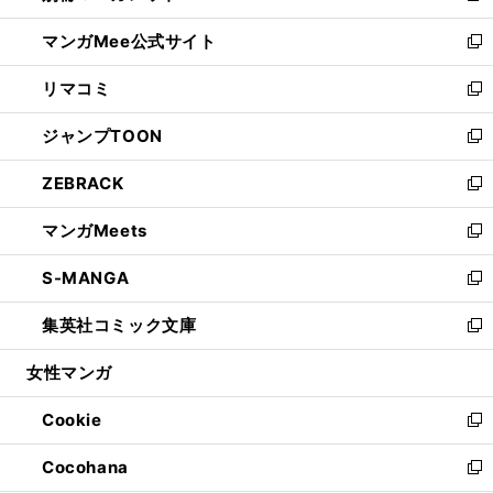
開
ン
ウ
し
マンガMee公式サイト
く
ド
ィ
い
新
ウ
ン
ウ
し
リマコミ
で
ド
ィ
い
新
開
ウ
ン
ウ
し
ジャンプTOON
く
で
ド
ィ
い
新
開
ウ
ン
ウ
し
ZEBRACK
く
で
ド
ィ
い
新
開
ウ
ン
ウ
し
マンガMeets
く
で
ド
ィ
い
新
開
ウ
ン
ウ
し
S-MANGA
く
で
ド
ィ
い
新
開
ウ
ン
ウ
し
集英社コミック文庫
く
で
ド
ィ
い
新
開
ウ
ン
ウ
し
女性マンガ
く
で
ド
ィ
い
開
ウ
ン
ウ
Cookie
く
で
ド
ィ
新
開
ウ
ン
し
Cocohana
く
で
ド
い
新
開
ウ