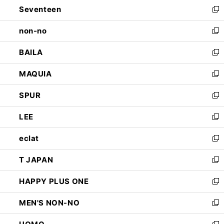
Seventeen
く
で
ド
新
開
ウ
し
non-no
く
で
い
新
開
ウ
し
BAILA
く
ィ
い
新
ン
ウ
し
MAQUIA
ド
ィ
い
新
ウ
ン
ウ
し
SPUR
で
ド
ィ
い
新
開
ウ
ン
ウ
し
LEE
く
で
ド
ィ
い
新
開
ウ
ン
ウ
し
eclat
く
で
ド
ィ
い
新
開
ウ
ン
ウ
し
T JAPAN
く
で
ド
ィ
い
新
開
ウ
ン
ウ
し
HAPPY PLUS ONE
く
で
ド
ィ
い
新
開
ウ
ン
ウ
し
MEN'S NON-NO
く
で
ド
ィ
い
新
開
ウ
ン
ウ
し
く