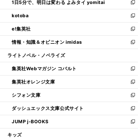
1日5分で、明日は変わる よみタイ yomitai
で
ド
ィ
い
新
開
ウ
ン
ウ
し
kotoba
く
で
ド
ィ
い
新
開
ウ
ン
ウ
し
e!集英社
く
で
ド
ィ
い
新
開
ウ
ン
ウ
し
情報・知識＆オピニオン imidas
く
で
ド
ィ
い
新
開
ウ
ン
ウ
し
ライトノベル・ノベライズ
く
で
ド
ィ
い
開
ウ
ン
ウ
集英社Webマガジン コバルト
く
で
ド
ィ
新
開
ウ
ン
し
集英社オレンジ文庫
く
で
ド
い
新
開
ウ
ウ
し
シフォン文庫
く
で
ィ
い
新
開
ン
ウ
し
ダッシュエックス文庫公式サイト
く
ド
ィ
い
新
ウ
ン
ウ
し
JUMP j-BOOKS
で
ド
ィ
い
新
開
ウ
ン
ウ
し
キッズ
く
で
ド
ィ
い