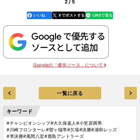
2 / 5
いいね
Xでポストする
LINEで送る
line
faceboo
x
k
Googleの「優先ソース」について
一覧に戻る
キーワード
#チャンピオンシップ
#大久保嘉人
#小笠原満男
#川崎フロンターレ
#曽ヶ端準
#欠場
#決勝
#浦和レッズ
#準決勝
#風間八宏
#鹿島アントラーズ