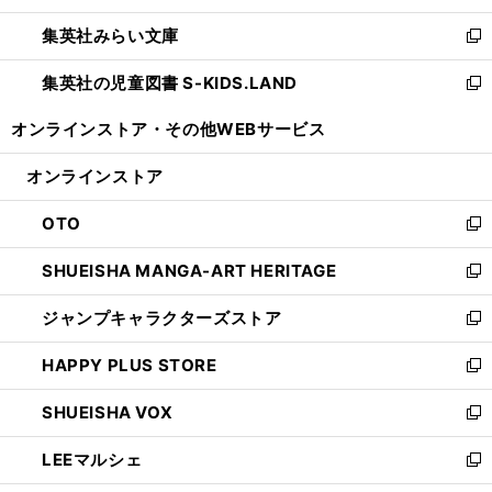
開
ウ
ン
ウ
集英社みらい文庫
く
で
ド
ィ
新
開
ウ
ン
し
集英社の児童図書 S-KIDS.LAND
く
で
ド
い
新
開
ウ
ウ
し
オンラインストア・
その他WEBサービス
く
で
ィ
い
開
ン
ウ
オンラインストア
く
ド
ィ
ウ
ン
OTO
で
ド
新
開
ウ
し
SHUEISHA MANGA-ART HERITAGE
く
で
い
新
開
ウ
し
ジャンプキャラクターズストア
く
ィ
い
新
ン
ウ
し
HAPPY PLUS STORE
ド
ィ
い
新
ウ
ン
ウ
し
SHUEISHA VOX
で
ド
ィ
い
新
開
ウ
ン
ウ
し
LEEマルシェ
く
で
ド
ィ
い
新
開
ウ
ン
ウ
し