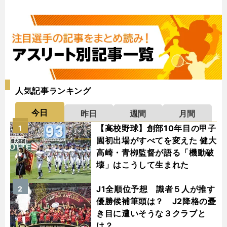
人気記事ランキング
今日
昨日
週間
月間
【高校野球】創部10年目の甲子
1
園初出場がすべてを変えた 健大
高崎・青栁監督が語る「機動破
壊」はこうして生まれた
J1全順位予想 識者５人が推す
2
優勝候補筆頭は？ J2降格の憂
き目に遭いそうな３クラブと
は？