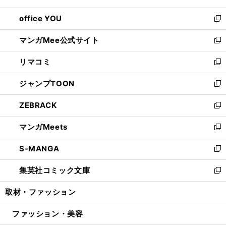
開
ウ
ウ
し
office YOU
く
で
ィ
い
新
開
ン
ウ
し
マンガMee公式サイト
く
ド
ィ
い
新
ウ
ン
ウ
し
リマコミ
で
ド
ィ
い
新
開
ウ
ン
ウ
し
ジャンプTOON
く
で
ド
ィ
い
新
開
ウ
ン
ウ
し
ZEBRACK
く
で
ド
ィ
い
新
開
ウ
ン
ウ
し
マンガMeets
く
で
ド
ィ
い
新
開
ウ
ン
ウ
し
S-MANGA
く
で
ド
ィ
い
新
開
ウ
ン
ウ
し
集英社コミック文庫
く
で
ド
ィ
い
新
開
ウ
ン
ウ
し
取材・ファッション
く
で
ド
ィ
い
開
ウ
ン
ウ
ファッション・美容
く
で
ド
ィ
開
ウ
ン