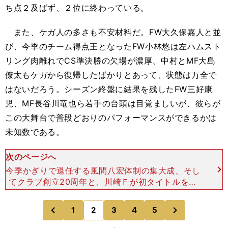
ち点２及ばず、２位に終わっている。
また、ケガ人の多さも不安材料だ。FW大久保嘉人と並
び、今季のチーム得点王となったFW小林悠は左ハムスト
リング肉離れでCS準決勝の欠場が濃厚。中村とMF大島
僚太もケガから復帰したばかりとあって、状態は万全で
はないだろう。シーズン終盤に結果を残したFW三好康
児、MF長谷川竜也ら若手の台頭は目覚ましいが、彼らが
この大舞台で普段どおりのパフォーマンスができるかは
未知数である。
次のページへ
今季かぎりで退任する風間八宏体制の集大成、そし
てクラブ創立20周年と、川崎Ｆが初タイトルを獲
得するための舞台装置は整っている。とはいえ、そ
れを実現するだけの説得力を欠いている。そう言わ
次
1
2
3
4
5
のページへ
のページへ
ざるを得ないのが
前