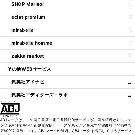
SHOP Marisol
く
で
ド
ィ
い
新
開
ウ
ン
ウ
し
eclat premium
く
で
ド
ィ
い
新
開
ウ
ン
ウ
し
mirabella
く
で
ド
ィ
い
新
開
ウ
ン
ウ
し
mirabella homme
く
で
ド
ィ
い
新
開
ウ
ン
ウ
し
zakka market
く
で
ド
ィ
い
新
開
ウ
ン
ウ
し
その他WEBサービス
く
で
ド
ィ
い
開
ウ
ン
ウ
集英社アドナビ
く
で
ド
ィ
新
開
ウ
ン
し
集英社エディターズ・ラボ
く
で
ド
い
新
開
ウ
ウ
し
く
で
ィ
い
開
ン
ウ
ABJマークは、この電子書店・電子書籍配信サービスが、著作権者からコンテ
く
ド
ィ
ンツ使用許諾を得た正規版配信サービスであることを示す登録商標（登録番号
ウ
ン
第6091713号）です。ABJマークの詳細、ABJマークを掲示しているサービス
で
ド