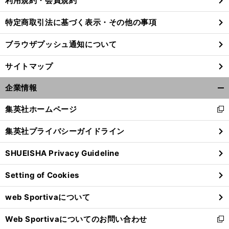
利用規約・会員規約
特定商取引法に基づく表示・その他の事項
ブラウザプッシュ通知について
サイトマップ
企業情報
開
く/
集英社ホームページ
新
閉
し
じ
集英社プライバシーガイドライン
い
る
ウ
SHUEISHA Privacy Guideline
ィ
前
へ
ン
Setting of Cookies
ド
ウ
web Sportivaについて
で
開
Web Sportivaについてのお問い合わせ
く
新