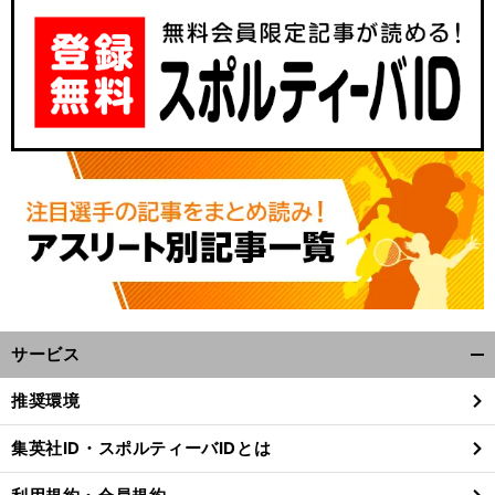
サービス
開
く/
推奨環境
閉
じ
集英社ID・スポルティーバIDとは
る