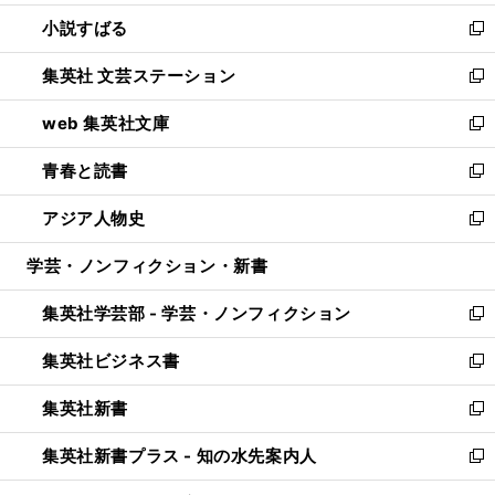
開
ウ
し
小説すばる
く
で
い
新
開
ウ
し
集英社 文芸ステーション
く
ィ
い
新
ン
ウ
し
web 集英社文庫
ド
ィ
い
新
ウ
ン
ウ
し
青春と読書
で
ド
ィ
い
新
開
ウ
ン
ウ
し
アジア人物史
く
で
ド
ィ
い
新
開
ウ
ン
ウ
し
学芸・ノンフィクション・新書
く
で
ド
ィ
い
開
ウ
ン
ウ
集英社学芸部 - 学芸・ノンフィクション
く
で
ド
ィ
新
開
ウ
ン
し
集英社ビジネス書
く
で
ド
い
新
開
ウ
ウ
し
集英社新書
く
で
ィ
い
新
開
ン
ウ
し
集英社新書プラス - 知の水先案内人
く
ド
ィ
い
新
ウ
ン
ウ
し