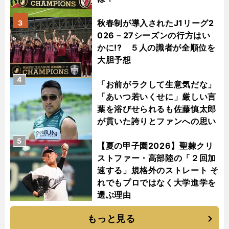
秋春制が導入されたJ1リーグ2
3
026－27シーズンの行方はい
かに!? ５人の識者が全順位を
大胆予想
4
「お前がラクして生意気だな」
「あいつ若いくせに」厳しい言
葉を浴びせられるも佐藤慎太郎
が貫いた誇りとファンへの思い
5
【夏の甲子園2026】聖隷クリ
ストファー・高部陸の「２回加
速する」規格外のストレート そ
れでもプロではなく大学進学を
選ぶ理由
もっと見る