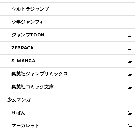
開
ウ
ン
ウ
し
ウルトラジャンプ
く
で
ド
ィ
い
新
開
ウ
ン
ウ
し
少年ジャンプ+
く
で
ド
ィ
い
新
開
ウ
ン
ウ
し
ジャンプTOON
く
で
ド
ィ
い
新
開
ウ
ン
ウ
し
ZEBRACK
く
で
ド
ィ
い
新
開
ウ
ン
ウ
し
S-MANGA
く
で
ド
ィ
い
新
開
ウ
ン
ウ
し
集英社ジャンプリミックス
く
で
ド
ィ
い
新
開
ウ
ン
ウ
し
集英社コミック文庫
く
で
ド
ィ
い
新
開
ウ
ン
ウ
し
少女マンガ
く
で
ド
ィ
い
開
ウ
ン
ウ
りぼん
く
で
ド
ィ
新
開
ウ
ン
し
マーガレット
く
で
ド
い
新
開
ウ
ウ
し