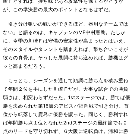
崎Ｆとすれば、持ち味である攻撃性を保てるかどうか
が、この準決勝の最大のポイントとなるはずだ。
「引き分け狙いの戦いができるほど、器用なチームでは
ない」と語るのは、キャプテンのMF中村憲剛。たしか
に、今季の川崎Ｆは守備の安定性が高まったとはいえ、
そのスタイルやタレントを踏まえれば、撃ち合いこそが
彼らの真骨頂。そうした展開に持ち込めれば、勝機はグ
ッと高まるだろう。
もっとも、シーズンを通して順調に勝ち点を積み重ね
て年間２位を手にした川崎Ｆだが、大事な試合での勝負
弱さは、相変わらずだった。1stステージでは、勝てば優
勝を決められた第16節のアビスパ福岡戦で引き分け。首
位から転落して鹿島に優勝を譲った。同じく、勝利すれ
ば年間勝ち点１位となれた2ndステージの最終節でも２
点のリードを守り切れず、Ｇ大阪に逆転負け。浦和に勝