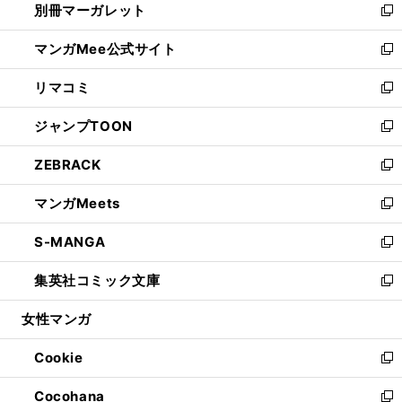
別冊マーガレット
く
で
ィ
い
新
開
ン
ウ
し
マンガMee公式サイト
く
ド
ィ
い
新
ウ
ン
ウ
し
リマコミ
で
ド
ィ
い
新
開
ウ
ン
ウ
し
ジャンプTOON
く
で
ド
ィ
い
新
開
ウ
ン
ウ
し
ZEBRACK
く
で
ド
ィ
い
新
開
ウ
ン
ウ
し
マンガMeets
く
で
ド
ィ
い
新
開
ウ
ン
ウ
し
S-MANGA
く
で
ド
ィ
い
新
開
ウ
ン
ウ
し
集英社コミック文庫
く
で
ド
ィ
い
新
開
ウ
ン
ウ
し
女性マンガ
く
で
ド
ィ
い
開
ウ
ン
ウ
Cookie
く
で
ド
ィ
新
開
ウ
ン
し
Cocohana
く
で
ド
い
新