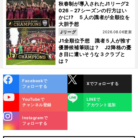
秋春制が導入されたJ1リーグ2
026－27シーズンの行方はい
かに!? ５人の識者が全順位を
大胆予想
Jリーグ
2026.08.06更新
J1全順位予想 識者５人が推す
優勝候補筆頭は？ J2降格の憂
き目に遭いそうな３クラブと
は？
cebo
X
Facebookで
Xでフォローする
ok
フォローする
uTube
LINE
YouTubeで
LINEで
チャンネル登録
アカウント追加
stagra
Instagramで
m
フォローする