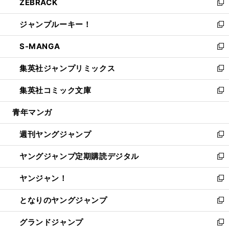
ZEBRACK
く
で
ド
ィ
い
新
開
ウ
ン
ウ
し
ジャンプルーキー！
く
で
ド
ィ
い
新
開
ウ
ン
ウ
し
S-MANGA
く
で
ド
ィ
い
新
開
ウ
ン
ウ
し
集英社ジャンプリミックス
く
で
ド
ィ
い
新
開
ウ
ン
ウ
し
集英社コミック文庫
く
で
ド
ィ
い
新
開
ウ
ン
ウ
し
青年マンガ
く
で
ド
ィ
い
開
ウ
ン
ウ
週刊ヤングジャンプ
く
で
ド
ィ
新
開
ウ
ン
し
ヤングジャンプ定期購読デジタル
く
で
ド
い
新
開
ウ
ウ
し
ヤンジャン！
く
で
ィ
い
新
開
ン
ウ
し
となりのヤングジャンプ
く
ド
ィ
い
新
ウ
ン
ウ
し
グランドジャンプ
で
ド
ィ
い
新