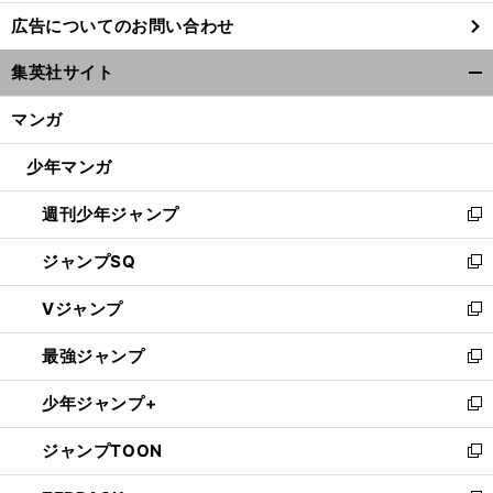
し
広告についてのお問い合わせ
い
ウ
集英社サイト
ィ
開
ン
く/
マンガ
ド
閉
ウ
じ
少年マンガ
で
る
開
週刊少年ジャンプ
く
新
し
ジャンプSQ
い
新
ウ
し
Vジャンプ
ィ
い
新
ン
ウ
し
最強ジャンプ
ド
ィ
い
新
ウ
ン
ウ
し
少年ジャンプ+
で
ド
ィ
い
新
開
ウ
ン
ウ
し
ジャンプTOON
く
で
ド
ィ
い
新
開
ウ
ン
ウ
し