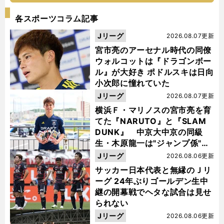
各スポーツコラム記事
Jリーグ
2026.08.07更新
宮市亮のアーセナル時代の同僚
ウォルコットは『ドラゴンボー
ル』が大好き ポドルスキは日向
小次郎に憧れていた
Jリーグ
2026.08.07更新
横浜Ｆ・マリノスの宮市亮を育
てた『NARUTO』と『SLAM
DUNK』 中京大中京の同級
生・木原龍一は"ジャンプ係"だ
った
Jリーグ
2026.08.06更新
サッカー日本代表と無縁のＪリ
ーグ 24年ぶりゴールデン生中
継の開幕戦でヘタな試合は見せ
られない
Jリーグ
2026.08.06更新