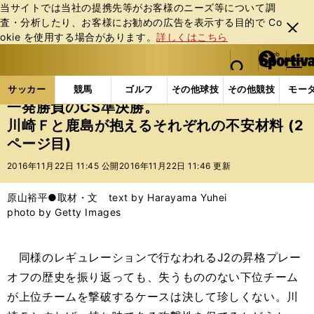
当サイトでは当社の提携先等がお客様のニーズ等について調
査・分析したり、お客様にお勧めの広告を表⽰する⽬的で Co
閉じ
okie を使⽤する場合があります。
詳しくはこちら
る
マイペ
web Sportiva (webスポルティーバ)
検索
メニュ
we
ー
サッカーの記事一覧
Jリーグ他
Jリーグ
一発勝
b
ジ
サッカー
競馬
ゴルフ
その他球技
その他競技
モー
ス
一発勝負のCS準決勝。
ポ
川崎Ｆと鹿島が抱えるそれぞれの不安材料 (2
ル
ページ目)
テ
ィ
2016年11月22日 11:45 公開
2016年11月22日 11:46 更新
ー
バ
原山裕平●取材・文 text by Harayama Yuhei
photo by Getty Images
同様のレギュレーションで行なわれるJ2の昇格プレー
オフの歴史を振り返っても、失うもののない下位チーム
が上位チームを撃破するケースは決して珍しくない。川