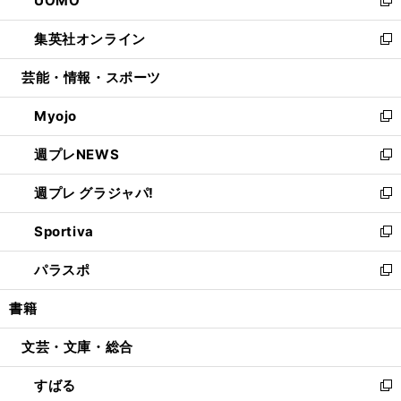
UOMO
で
ド
ィ
い
新
開
ウ
ン
ウ
し
集英社オンライン
く
で
ド
ィ
い
新
開
ウ
ン
ウ
し
芸能・情報・スポーツ
く
で
ド
ィ
い
開
ウ
ン
ウ
Myojo
く
で
ド
ィ
新
開
ウ
ン
し
週プレNEWS
く
で
ド
い
新
開
ウ
ウ
し
週プレ グラジャパ!
く
で
ィ
い
新
開
ン
ウ
し
Sportiva
く
ド
ィ
い
新
ウ
ン
ウ
し
パラスポ
で
ド
ィ
い
新
開
ウ
ン
ウ
し
書籍
く
で
ド
ィ
い
開
ウ
ン
ウ
文芸・文庫・総合
く
で
ド
ィ
開
ウ
ン
すばる
く
で
ド
新