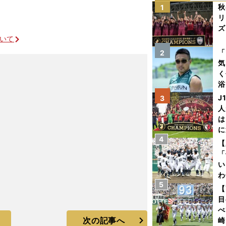
秋
1
リ
ズ
ついて
を
「
2
気
く
浴
太
J
3
ァ
人
は
に
4
と
【
「
い
わ
5
だ
【
目
べ
次の記事へ
崎