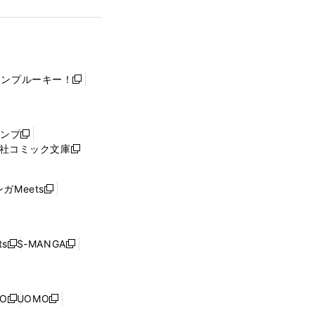
ャンプルーキー！
新
し
い
ウ
ャンプ
新
ィ
社コミック文庫
し
新
ン
い
し
ド
ウ
い
ウ
ガMeets
新
ィ
ウ
で
し
ン
ィ
開
い
ド
ン
く
ウ
ウ
ド
s
S-MANGA
新
新
ィ
で
ウ
し
し
ン
開
で
い
い
ド
く
開
ウ
ウ
ウ
NO
UOMO
く
新
新
ィ
ィ
で