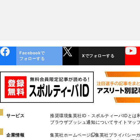
ebo
X
YouTube
Facebookで
Xでフォローする
ok
フォローする
サービス
推奨環境
集英社ID・スポルティーバIDとは
ブラウザプッシュ通知について
サイトマッ
企業情報
集英社ホームページ
集英社プライバシー
新