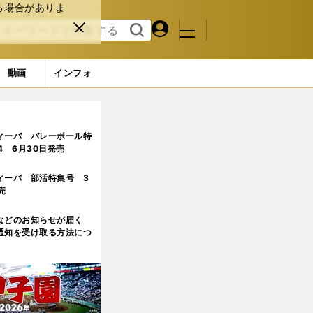
る場合がありま
マイペ
閉じ
検索
メニュ
ー
る
す
ジ
る
動画
インフォ
ジ目
ィーバ バレーボール特
.4 6月30日発売
ィーバ 部活特集号 3
売
などのお知らせが届く
通知を受け取る方法につ