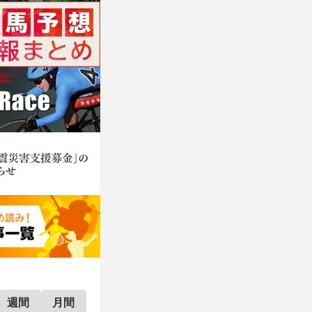
週間
月間