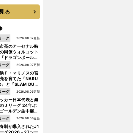
機動破壊」はこうし
生まれた
見る
事
リーグ
2026.08.07更新
市亮のアーセナル時
の同僚ウォルコット
『ドラゴンボール』
大好き ポドルスキは
リーグ
2026.08.07更新
向小次郎に憧れてい
浜Ｆ・マリノスの宮
亮を育てた『NARU
O』と『SLAM DUN
』 中京大中京の同
イ
。
リーグ
2026.08.06更新
ンターハイ最多のＶ９
市立船橋がずっと強豪校でいられる理由
生・木原龍一は"ジ
ッカー日本代表と無
ンプ係"だった
のＪリーグ 24年ぶ
ゴールデン生中継の
幕戦でヘタな試合は
リーグ
2026.08.06更新
せられない
春制が導入されたJ1
ーグ2026－27シー