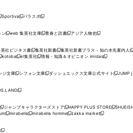
し
し
し
し
し
ン
ン
ン
ン
開
開
開
開
開
い
い
い
い
い
ド
ド
ド
ド
く
く
く
く
く
ウ
ウ
ウ
ウ
ウ
ウ
ウ
ウ
ウ
Sportiva
パラスポ
新
新
ィ
ィ
ィ
ィ
ィ
で
で
で
で
し
し
し
ン
ン
ン
ン
ン
開
開
開
開
い
い
い
ド
ド
ド
ド
ド
ョン
web 集英社文庫
青春と読書
アジア人物史
く
く
く
く
新
新
新
新
ウ
ウ
ウ
ウ
ウ
ウ
ウ
ウ
し
し
し
し
ィ
ィ
ィ
で
で
で
で
で
い
い
い
い
ン
ン
ン
集英社ビジネス書
集英社新書
集英社新書プラス - 知の水先案内人
開
開
開
開
開
新
新
新
ウ
ウ
ウ
ウ
ド
ド
ド
kotoba
e!集英社
情報・知識＆オピニオン imidas
く
く
く
く
く
新
し
新
し
新
ィ
ィ
ィ
ィ
ウ
ウ
ウ
し
し
い
し
い
し
ン
ン
ン
ン
で
で
で
い
い
ウ
い
ウ
い
ド
ド
ド
ド
ンジ文庫
シフォン文庫
ダッシュエックス文庫公式サイト
JUMP 
開
開
開
新
新
新
ウ
ウ
ィ
ウ
ィ
ウ
ウ
ウ
ウ
ウ
く
く
く
し
し
し
ィ
ィ
ン
ィ
ン
ィ
で
で
で
で
い
い
い
ン
ン
ド
ン
ド
ン
S.LAND
開
開
開
開
新
ウ
ウ
ウ
ド
ド
ウ
ド
ウ
ド
く
く
く
く
し
ィ
ィ
ィ
ウ
ウ
で
ウ
で
ウ
い
ン
ン
ン
ジャンプキャラクターズストア
HAPPY PLUS STORE
SHUEIS
で
で
開
で
開
で
新
新
新
ウ
ド
ド
ド
ium
mirabella
mirabella homme
zakka market
開
開
く
開
く
開
し
新
新
新
し
新
し
ィ
ウ
ウ
ウ
く
く
く
く
い
し
し
い
し
し
い
ン
で
で
で
ウ
い
い
ウ
い
い
ウ
ド
ボ
開
開
開
新