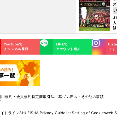
ズ
J
を
J
人
は
に
と
Instagra
LINE
YouTubeで
LINEで
Inst
m
チャンネル登録
アカウント追加
フォ
利用規約・会員規約
特定商取引法に基づく表示・その他の事項
プ
ガイドライン
SHUEISHA Privacy Guideline
Setting of Cookies
web 