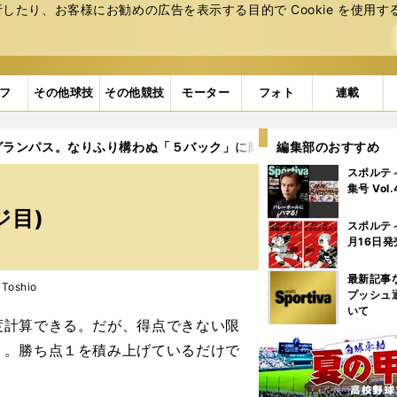
たり、お客様にお勧めの広告を表⽰する⽬的で Cookie を使⽤す
フ
その他球技
その他競技
モーター
フォト
連載
グランパス。なりふり構わぬ「５バック」に敵将も苦笑い
編集部のおすすめ
4ペー
スポルテ
集号 Vol
ジ目)
スポルテ
月16日発
最新記事
Toshio
プッシュ
いて
計算できる。だが、得点できない限
り。勝ち点１を積み上げているだけで