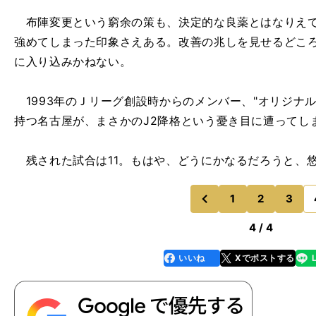
布陣変更という窮余の策も、決定的な良薬とはなりえて
強めてしまった印象さえある。改善の兆しを見せるどこ
に入り込みかねない。
1993年のＪリーグ創設時からのメンバー、"オリジナル1
持つ名古屋が、まさかのJ2降格という憂き目に遭ってし
残された試合は11。もはや、どうにかなるだろうと、
1
2
3
のページへ
前
4 / 4
いいね
Xでポストする
line
faceboo
x
k