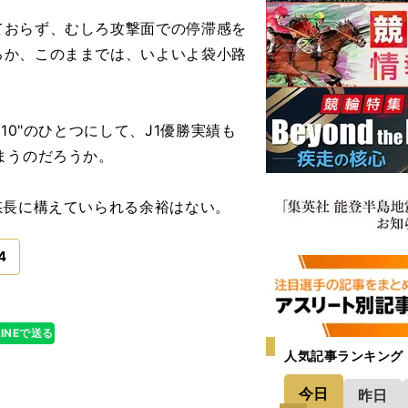
おらず、むしろ攻撃面での停滞感を
ろか、このままでは、いよいよ袋小路
0"のひとつにして、J1優勝実績も
まうのだろうか。
悠長に構えていられる余裕はない。
4
LINEで送る
人気記事ランキング
今日
昨日