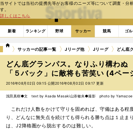
当サイトでは当社の提携先等がお客様のニーズ等について調査・分析し
web Sportiva (webスポルティーバ)
す。
詳しくはこちら
新着
ランキング
野球
サッカー
競馬
ゴル
we
サッカーの記事一覧
Jリーグ他
Jリーグ
どん底
b
ス
どん底グランパス。なりふり構わぬ
ポ
ル
「５バック」に敵将も苦笑い (4ペー
テ
2016年08月02日 09:15 公開
2016年08月02日 09:17 更新
ィ
ー
バ
浅田真樹●文 text by Asada Masaki
山添敏央●撮影 photo by Yamazoe 
これだけ人数をかけて守りを固めれば、守備はある程度
り、どんなに無失点を続けても得られる勝ち点は１止ま
は、J2降格圏から脱出するのは難しい。