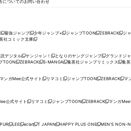
告についてのお問い合わせ
プ
最強ジャンプ
少年ジャンプ+
ジャンプTOON
ZEBRACK
ジ
新
新
新
新
新
英社コミック文庫
し
新
し
し
し
し
い
い
し
い
い
い
ウ
ウ
い
ウ
ウ
ウ
購読デジタル
ヤンジャン！
となりのヤングジャンプ
グランドジ
新
新
新
ィ
ィ
ウ
ィ
ィ
ィ
プTOON
ZEBRACK
S-MANGA
集英社ジャンプリミックス
集英
新
し
新
し
新
し
新
ン
ン
ィ
ン
ン
ン
し
い
し
い
し
い
し
ド
ド
ン
ド
ド
ド
い
ウ
い
ウ
い
ウ
い
ウ
ウ
ド
ウ
ウ
ウ
マンガMee公式サイト
リマコミ
ジャンプTOON
ZEBRACK
マン
新
新
新
新
ウ
ィ
ウ
ィ
ウ
ィ
ウ
で
で
ウ
で
で
で
し
し
し
し
し
ィ
ン
ィ
ン
ィ
ン
ィ
開
開
で
開
開
開
い
い
い
い
い
ン
ド
ン
ド
ン
ド
ン
く
く
開
く
く
く
ウ
ウ
ウ
ウ
ウ
ド
ウ
ド
ウ
ド
ウ
ド
ee公式サイト
リマコミ
ジャンプTOON
ZEBRACK
マンガMeet
く
新
新
新
新
ィ
ィ
ィ
ィ
ィ
ウ
で
ウ
で
ウ
で
ウ
し
し
し
し
ン
ン
ン
ン
ン
で
開
で
開
で
開
で
い
い
い
い
ド
ド
ド
ド
ド
開
く
開
く
開
く
開
ウ
ウ
ウ
ウ
ウ
ウ
ウ
ウ
ウ
PUR
LEE
eclat
T JAPAN
HAPPY PLUS ONE
MEN'S NON-
く
く
く
く
新
新
新
新
新
ィ
ィ
ィ
ィ
で
で
で
で
で