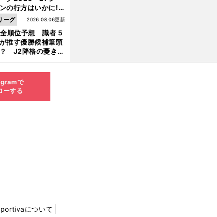
ンの行方はいかに!?
５人の識者が全順位
リーグ
2026.08.06更新
大胆予想
1全順位予想 識者５
が推す優勝候補筆頭
？ J2降格の憂き目
遭いそうな３クラブ
は？
agramで
ローする
Sportivaについて