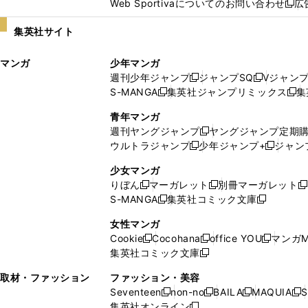
Web Sportivaについてのお問い合わせ
広
し
新
い
し
集英社サイト
ウ
い
ィ
ウ
マンガ
少年マンガ
ン
ィ
週刊少年ジャンプ
ジャンプSQ
Vジャン
ド
ン
新
新
S-MANGA
集英社ジャンプリミックス
集
ウ
ド
新
し
し
新
で
ウ
し
い
い
し
青年マンガ
開
で
い
ウ
ウ
い
週刊ヤングジャンプ
ヤングジャンプ定期
新
く
開
ウ
ィ
ィ
ウ
ウルトラジャンプ
少年ジャンプ+
ジャン
新
し
新
く
ィ
ン
ン
ィ
し
い
し
ン
ド
ド
ン
少女マンガ
い
ウ
い
ド
ウ
ウ
ド
りぼん
マーガレット
別冊マーガレット
新
新
新
ウ
ィ
ウ
ウ
で
で
ウ
S-MANGA
集英社コミック文庫
し
新
し
新
ィ
ン
ィ
で
開
開
で
い
し
い
し
ン
ド
ン
女性マンガ
開
く
く
開
ウ
い
ウ
い
ド
ウ
ド
Cookie
Cocohana
office YOU
マンガM
く
く
新
新
新
ィ
ウ
ィ
ウ
ウ
で
ウ
集英社コミック文庫
し
新
し
し
ン
ィ
ン
ィ
で
開
で
い
し
い
い
ド
ン
ド
ン
取材・ファッション
ファッション・美容
開
く
開
ウ
い
ウ
ウ
ウ
ド
ウ
ド
Seventeen
non-no
BAILA
MAQUIA
S
く
く
新
新
新
新
ィ
ウ
ィ
ィ
で
ウ
で
ウ
集英社オンライン