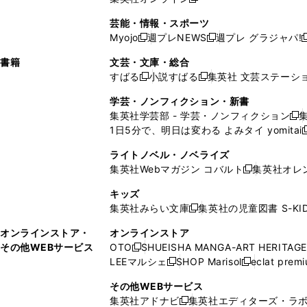
し
新
し
し
し
ン
ィ
ン
ン
開
で
開
で
い
し
い
い
い
ド
ン
ド
ド
芸能・情報・スポーツ
く
開
く
開
ウ
い
ウ
ウ
ウ
ウ
ド
ウ
ウ
Myojo
週プレNEWS
週プレ グラジャパ!
く
く
新
新
新
ィ
ウ
ィ
ィ
ィ
で
ウ
で
で
し
し
ン
ィ
ン
ン
ン
書籍
文芸・文庫・総合
開
で
開
開
い
い
ド
ン
ド
ド
ド
すばる
小説すばる
集英社 文芸ステーシ
く
開
く
く
新
新
ウ
ウ
ウ
ド
ウ
ウ
ウ
く
し
し
ィ
ィ
学芸・ノンフィクション・新書
で
ウ
で
で
で
い
い
ン
ン
集英社学芸部 - 学芸・ノンフィクション
開
で
開
開
開
新
ウ
ウ
ド
ド
1日5分で、明日は変わる よみタイ yomitai
く
開
く
く
く
し
新
ィ
ィ
ウ
ウ
く
い
ン
ン
ライトノベル・ノベライズ
で
で
ウ
ド
ド
集英社Webマガジン コバルト
集英社オレ
開
開
新
ィ
ウ
ウ
く
く
し
ン
キッズ
で
で
い
ド
集英社みらい文庫
集英社の児童図書 S-KID
開
開
新
ウ
ウ
く
く
し
ィ
オンラインストア・
オンラインストア
で
い
ン
その他WEBサービス
OTO
SHUEISHA MANGA-ART HERITAGE
開
新
ウ
ド
LEEマルシェ
SHOP Marisol
eclat prem
く
し
新
新
ィ
ウ
い
し
し
ン
その他WEBサービス
で
ウ
い
い
ド
集英社アドナビ
集英社エディターズ・ラ
開
新