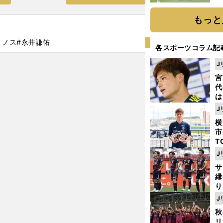
「
て
もっと
リノス
#永井謙佑
各スポーツコラム記
J
宮
代
は
が
J
日
横
た
市
T
K
J
級
サ
ャ
縁
り
開
J
見
秋
リ