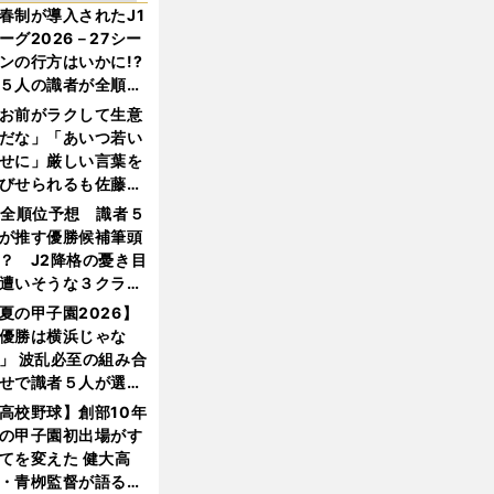
春制が導入されたJ1
ーグ2026－27シー
ンの行方はいかに!?
５人の識者が全順位
大胆予想
お前がラクして生意
だな」「あいつ若い
せに」厳しい言葉を
びせられるも佐藤慎
郎が貫いた誇りとフ
1全順位予想 識者５
ンへの思い
が推す優勝候補筆頭
？ J2降格の憂き目
遭いそうな３クラブ
は？
夏の甲子園2026】
優勝は横浜じゃな
」 波乱必至の組み合
せで識者５人が選ん
優勝校はここだ！
高校野球】創部10年
の甲子園初出場がす
てを変えた 健大高
・青栁監督が語る