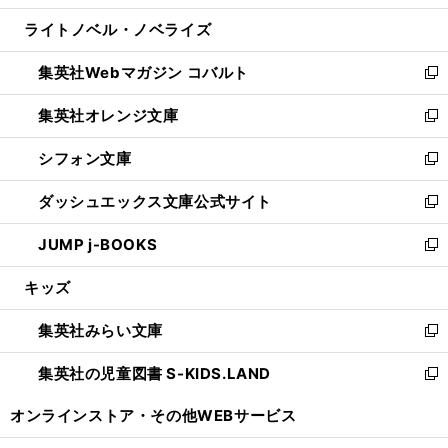
開
ウ
ン
ウ
し
ライトノベル・ノベライズ
く
で
ド
ィ
い
開
ウ
ン
ウ
集英社Webマガジン コバルト
く
で
ド
ィ
新
開
ウ
ン
し
集英社オレンジ文庫
く
で
ド
い
新
開
ウ
ウ
し
シフォン文庫
く
で
ィ
い
新
開
ン
ウ
し
ダッシュエックス文庫公式サイト
く
ド
ィ
い
新
ウ
ン
ウ
し
JUMP j-BOOKS
で
ド
ィ
い
新
開
ウ
ン
ウ
し
キッズ
く
で
ド
ィ
い
開
ウ
ン
ウ
集英社みらい文庫
く
で
ド
ィ
新
開
ウ
ン
し
集英社の児童図書 S-KIDS.LAND
く
で
ド
い
新
開
ウ
ウ
し
オンラインストア・
その他WEBサービス
く
で
ィ
い
開
ン
ウ