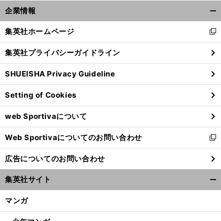
。
５
」
前
企業情報
へ
開
く/
集英社ホームページ
新
閉
し
じ
集英社プライバシーガイドライン
い
る
ウ
SHUEISHA Privacy Guideline
ィ
ン
Setting of Cookies
ド
ウ
web Sportivaについて
で
開
Web Sportivaについてのお問い合わせ
く
新
し
広告についてのお問い合わせ
い
ウ
集英社サイト
ィ
開
ン
く/
マンガ
ド
閉
ウ
じ