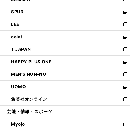
い
新
ウ
ン
ウ
し
SPUR
で
ド
ィ
い
新
開
ウ
ン
ウ
し
LEE
く
で
ド
ィ
い
新
開
ウ
ン
ウ
し
eclat
く
で
ド
ィ
い
新
開
ウ
ン
ウ
し
T JAPAN
く
で
ド
ィ
い
新
開
ウ
ン
ウ
し
HAPPY PLUS ONE
く
で
ド
ィ
い
新
開
ウ
ン
ウ
し
MEN'S NON-NO
く
で
ド
ィ
い
新
開
ウ
ン
ウ
し
UOMO
く
で
ド
ィ
い
新
開
ウ
ン
ウ
し
集英社オンライン
く
で
ド
ィ
い
新
開
ウ
ン
ウ
し
芸能・情報・スポーツ
く
で
ド
ィ
い
開
ウ
ン
ウ
Myojo
く
で
ド
ィ
新