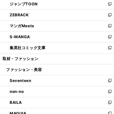
ジャンプTOON
く
で
ド
ィ
い
新
開
ウ
ン
ウ
し
ZEBRACK
く
で
ド
ィ
い
新
開
ウ
ン
ウ
し
マンガMeets
く
で
ド
ィ
い
新
開
ウ
ン
ウ
し
S-MANGA
く
で
ド
ィ
い
新
開
ウ
ン
ウ
し
集英社コミック文庫
く
で
ド
ィ
い
新
開
ウ
ン
ウ
し
取材・ファッション
く
で
ド
ィ
い
開
ウ
ン
ウ
ファッション・美容
く
で
ド
ィ
開
ウ
ン
Seventeen
く
で
ド
新
開
ウ
し
non-no
く
で
い
新
開
ウ
し
BAILA
く
ィ
い
新
ン
ウ
し
MAQUIA
ド
ィ