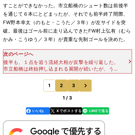
すことができなかった。市立船橋のシュート数は前後半
を通じて６本にとどまったが、それでも前半終了間際、
FW野本幸太（のもと・こうた／３年）が左サイドを突
破。最後はゴール前に走り込んできたFW村上弘有（むら
かみ・こうゆう／３年）が貴重な先制ゴールを決めた。
次のページへ
後半も、１点を追う流経大柏が反撃を繰り返した。
市立船橋は終始押し込まれる展開が続いたが、うま
く要所を抑えて相手に得点を許さなかった。アディ
ショナルタイムに入って、流経大柏のFW河西守生
次
1
2
3
のページへ
（かわにし・しゅ
1 / 3
いいね
Xでポストする
LINEで送る
line
faceboo
x
k