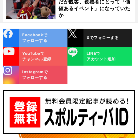
だが観客、視聴者にとって「価
値あるイベント」になっていた
か
cebo
X
Facebookで
Xでフォローする
ok
フォローする
uTube
LINE
YouTubeで
LINEで
チャンネル登録
アカウント追加
stagra
Instagramで
m
フォローする