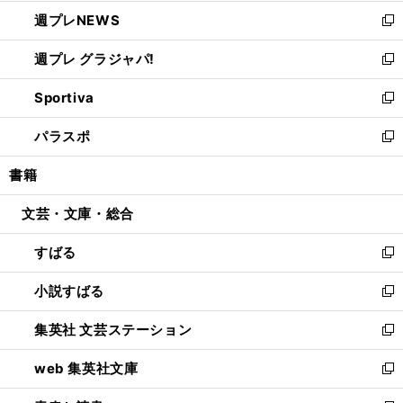
開
ウ
ン
し
週プレNEWS
く
で
ド
い
新
開
ウ
ウ
し
週プレ グラジャパ!
く
で
ィ
い
新
開
ン
ウ
し
Sportiva
く
ド
ィ
い
新
ウ
ン
ウ
し
パラスポ
で
ド
ィ
い
新
開
ウ
ン
ウ
し
書籍
く
で
ド
ィ
い
開
ウ
ン
ウ
文芸・文庫・総合
く
で
ド
ィ
開
ウ
ン
すばる
く
で
ド
新
開
ウ
し
小説すばる
く
で
い
新
開
ウ
し
集英社 文芸ステーション
く
ィ
い
新
ン
ウ
し
web 集英社文庫
ド
ィ
い
新
ウ
ン
ウ
し