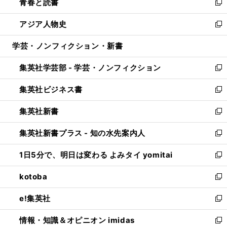
青春と読書
で
ド
ィ
い
新
開
ウ
ン
ウ
し
アジア人物史
く
で
ド
ィ
い
新
開
ウ
ン
ウ
し
学芸・ノンフィクション・新書
く
で
ド
ィ
い
開
ウ
ン
ウ
集英社学芸部 - 学芸・ノンフィクション
く
で
ド
ィ
新
開
ウ
ン
し
集英社ビジネス書
く
で
ド
い
新
開
ウ
ウ
し
集英社新書
く
で
ィ
い
新
開
ン
ウ
し
集英社新書プラス - 知の水先案内人
く
ド
ィ
い
新
ウ
ン
ウ
し
1日5分で、明日は変わる よみタイ yomitai
で
ド
ィ
い
新
開
ウ
ン
ウ
し
kotoba
く
で
ド
ィ
い
新
開
ウ
ン
ウ
し
e!集英社
く
で
ド
ィ
い
新
開
ウ
ン
ウ
し
情報・知識＆オピニオン imidas
く
で
ド
ィ
い
新