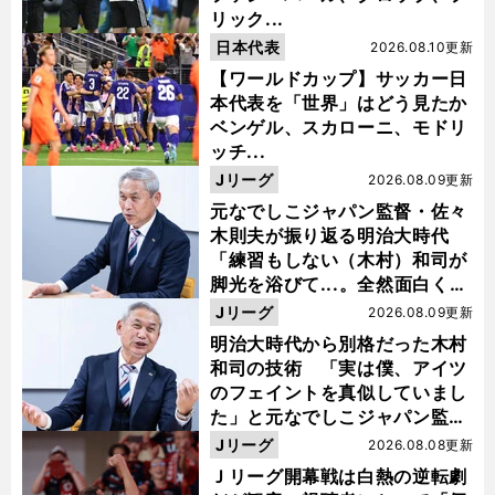
リック...
日本代表
2026.08.10更新
【ワールドカップ】サッカー日
本代表を「世界」はどう見たか
ベンゲル、スカローニ、モドリ
ッチ...
Jリーグ
2026.08.09更新
元なでしこジャパン監督・佐々
木則夫が振り返る明治大時代
「練習もしない（木村）和司が
脚光を浴びて...。全然面白くな
い４年間でした」
Jリーグ
2026.08.09更新
明治大時代から別格だった木村
和司の技術 「実は僕、アイツ
のフェイントを真似していまし
た」と元なでしこジャパン監
督・佐々木則夫
Jリーグ
2026.08.08更新
Ｊリーグ開幕戦は白熱の逆転劇