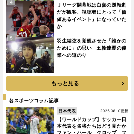
4
Ｊリーグ開幕戦は白熱の逆転劇
だが観客、視聴者にとって「価
値あるイベント」になっていた
か
5
羽生結弦を覚醒させた「誰かの
ために」の思い 五輪連覇の偉
業への道のり
もっと見る
各スポーツコラム記事
日本代表
2026.08.10更新
【ワールドカップ】サッカー日
本代表を名将たちはどう見たか
ファン・ハール、クロップ、フ