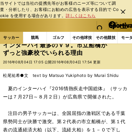
当サイトでは当社の提携先等がお客様のニーズ等について調
査・分析したり、お客様にお勧めの広告を表⽰する⽬的で Co
閉じ
okie を使⽤する場合があります。
詳しくはこちら
る
マイペ
web Sportiva (webスポルティーバ)
検索
メニュ
we
ー
サッカーの記事一覧
Jリーグ他
高校・ユース
イ
b
ジ
サッカー
競馬
ゴルフ
その他球技
その他競技
モー
ス
インターハイ最多のＶ９。市立船橋が
ポ
ずっと強豪校でいられる理由
ル
テ
2016年08月04日 17:05 公開
2016年08月04日 17:54 更新
ィ
ー
松尾祐希●文 text by Matsuo Yuki
photo by Murai Shidu
バ
夏のインターハイ『2016情熱疾走中国総体』（サッカ
ーは７月27日～８月２日）が広島県で開催された。
注目の男子サッカーは、全国屈指の激戦区である千葉
県勢同士が決勝で激突。第２代表の市立船橋が、第１代
表の流通経済大柏（以下、流経大柏）を１－０で下し