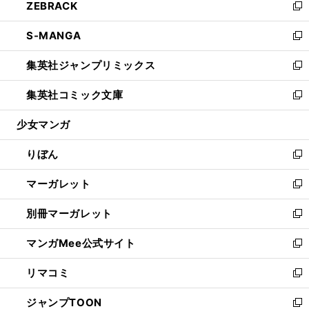
ZEBRACK
く
で
ド
ィ
い
新
開
ウ
ン
ウ
し
S-MANGA
く
で
ド
ィ
い
新
開
ウ
ン
ウ
し
集英社ジャンプリミックス
く
で
ド
ィ
い
新
開
ウ
ン
ウ
し
集英社コミック文庫
く
で
ド
ィ
い
新
開
ウ
ン
ウ
し
少女マンガ
く
で
ド
ィ
い
開
ウ
ン
ウ
りぼん
く
で
ド
ィ
新
開
ウ
ン
し
マーガレット
く
で
ド
い
新
開
ウ
ウ
し
別冊マーガレット
く
で
ィ
い
新
開
ン
ウ
し
マンガMee公式サイト
く
ド
ィ
い
新
ウ
ン
ウ
し
リマコミ
で
ド
ィ
い
新
開
ウ
ン
ウ
し
ジャンプTOON
く
で
ド
ィ
い
新