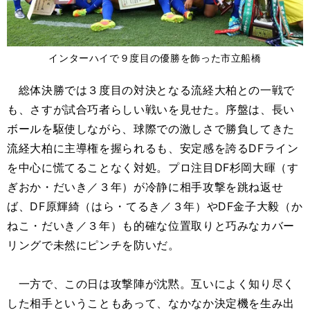
インターハイで９度目の優勝を飾った市立船橋
総体決勝では３度目の対決となる流経大柏との一戦で
も、さすが試合巧者らしい戦いを見せた。序盤は、長い
ボールを駆使しながら、球際での激しさで勝負してきた
流経大柏に主導権を握られるも、安定感を誇るDFライン
を中心に慌てることなく対処。プロ注目DF杉岡大暉（す
ぎおか・だいき／３年）が冷静に相手攻撃を跳ね返せ
ば、DF原輝綺（はら・てるき／３年）やDF金子大毅（か
ねこ・だいき／３年）も的確な位置取りと巧みなカバー
リングで未然にピンチを防いだ。
一方で、この日は攻撃陣が沈黙。互いによく知り尽く
した相手ということもあって、なかなか決定機を生み出