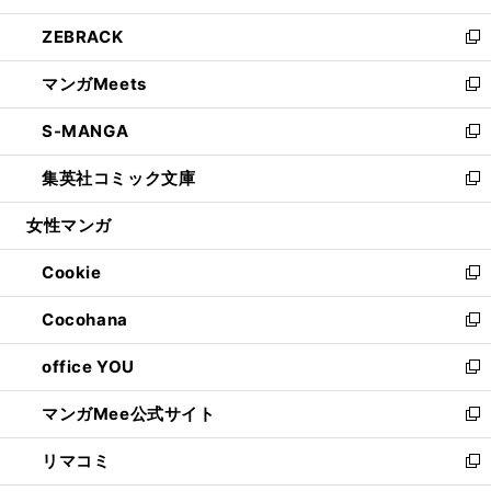
開
ウ
ン
ウ
し
ZEBRACK
く
で
ド
ィ
い
新
開
ウ
ン
ウ
し
マンガMeets
く
で
ド
ィ
い
新
開
ウ
ン
ウ
し
S-MANGA
く
で
ド
ィ
い
新
開
ウ
ン
ウ
し
集英社コミック文庫
く
で
ド
ィ
い
新
開
ウ
ン
ウ
し
女性マンガ
く
で
ド
ィ
い
開
ウ
ン
ウ
Cookie
く
で
ド
ィ
新
開
ウ
ン
し
Cocohana
く
で
ド
い
新
開
ウ
ウ
し
office YOU
く
で
ィ
い
新
開
ン
ウ
し
マンガMee公式サイト
く
ド
ィ
い
新
ウ
ン
ウ
し
リマコミ
で
ド
ィ
い
新
開
ウ
ン
ウ
し