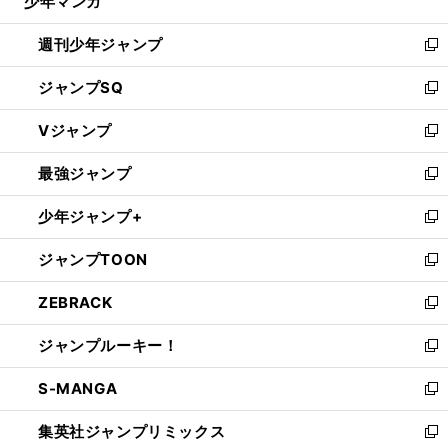
少年マンガ
で
る
開
週刊少年ジャンプ
く
新
し
ジャンプSQ
い
新
ウ
し
Vジャンプ
ィ
い
新
ン
ウ
し
最強ジャンプ
ド
ィ
い
新
ウ
ン
ウ
し
少年ジャンプ+
で
ド
ィ
い
新
開
ウ
ン
ウ
し
ジャンプTOON
く
で
ド
ィ
い
新
開
ウ
ン
ウ
し
ZEBRACK
く
で
ド
ィ
い
新
開
ウ
ン
ウ
し
ジャンプルーキー！
く
で
ド
ィ
い
新
開
ウ
ン
ウ
し
S-MANGA
く
で
ド
ィ
い
新
開
ウ
ン
ウ
し
集英社ジャンプリミックス
く
で
ド
ィ
い
新