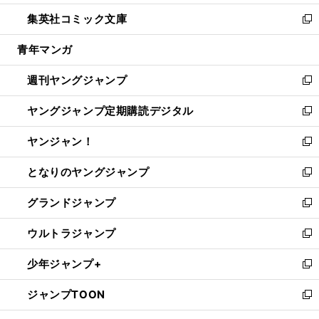
開
ウ
ン
ウ
し
集英社コミック文庫
く
で
ド
ィ
い
新
開
ウ
ン
ウ
し
青年マンガ
く
で
ド
ィ
い
開
ウ
ン
ウ
週刊ヤングジャンプ
く
で
ド
ィ
新
開
ウ
ン
し
ヤングジャンプ定期購読デジタル
く
で
ド
い
新
開
ウ
ウ
し
ヤンジャン！
く
で
ィ
い
新
開
ン
ウ
し
となりのヤングジャンプ
く
ド
ィ
い
新
ウ
ン
ウ
し
グランドジャンプ
で
ド
ィ
い
新
開
ウ
ン
ウ
し
ウルトラジャンプ
く
で
ド
ィ
い
新
開
ウ
ン
ウ
し
少年ジャンプ+
く
で
ド
ィ
い
新
開
ウ
ン
ウ
し
ジャンプTOON
く
で
ド
ィ
い
新
開
ウ
ン
ウ
し