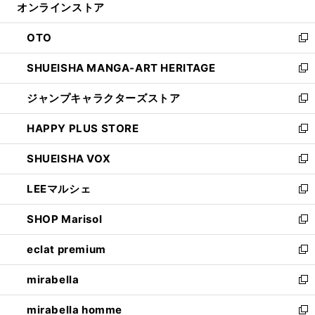
オンラインストア
く
ド
ィ
ウ
ン
OTO
で
ド
新
開
ウ
し
SHUEISHA MANGA-ART HERITAGE
く
で
い
新
開
ウ
し
ジャンプキャラクターズストア
く
ィ
い
新
ン
ウ
し
HAPPY PLUS STORE
ド
ィ
い
新
ウ
ン
ウ
し
SHUEISHA VOX
で
ド
ィ
い
新
開
ウ
ン
ウ
し
LEEマルシェ
く
で
ド
ィ
い
新
開
ウ
ン
ウ
し
SHOP Marisol
く
で
ド
ィ
い
新
開
ウ
ン
ウ
し
eclat premium
く
で
ド
ィ
い
新
開
ウ
ン
ウ
し
mirabella
く
で
ド
ィ
い
新
開
ウ
ン
ウ
し
mirabella homme
く
で
ド
ィ
い
新