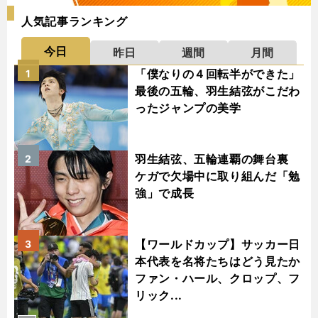
人気記事ランキング
今日
昨日
週間
月間
「僕なりの４回転半ができた」
1
最後の五輪、羽生結弦がこだわ
ったジャンプの美学
羽生結弦、五輪連覇の舞台裏
2
ケガで欠場中に取り組んだ「勉
強」で成長
【ワールドカップ】サッカー日
3
本代表を名将たちはどう見たか
ファン・ハール、クロップ、フ
リック...