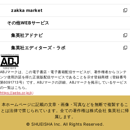
開
ウ
ン
ウ
し
zakka market
く
で
ド
ィ
い
新
開
ウ
ン
ウ
し
その他WEBサービス
く
で
ド
ィ
い
開
ウ
ン
ウ
集英社アドナビ
く
で
ド
ィ
新
開
ウ
ン
し
集英社エディターズ・ラボ
く
で
ド
い
新
開
ウ
ウ
し
く
で
ィ
い
開
ン
ウ
ABJマークは、この電子書店・電子書籍配信サービスが、著作権者からコンテ
く
ド
ィ
ンツ使用許諾を得た正規版配信サービスであることを示す登録商標（登録番号
ウ
ン
第6091713号）です。ABJマークの詳細、ABJマークを掲示しているサービス
で
ド
の一覧はこちら。
開
ウ
https://aebs.or.jp/
新
く
で
し
い
開
本ホームページに記載の文章・画像・写真などを無断で複製するこ
ウ
く
とは法律で禁じられています。全ての著作権は株式会社 集英社に帰
ィ
属します。
ン
ド
© SHUEISHA Inc. All Rights Reserved.
ウ