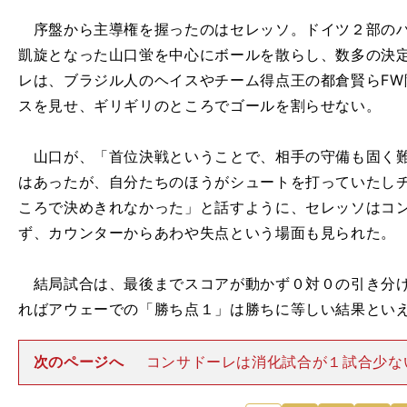
序盤から主導権を握ったのはセレッソ。ドイツ２部のハ
凱旋となった山口蛍を中心にボールを散らし、数多の決
レは、ブラジル人のヘイスやチーム得点王の都倉賢らFW
スを見せ、ギリギリのところでゴールを割らせない。
山口が、「首位決戦ということで、相手の守備も固く難
はあったが、自分たちのほうがシュートを打っていたし
ころで決めきれなかった」と話すように、セレッソはコ
ず、カウンターからあわや失点という場面も見られた。
結局試合は、最後までスコアが動かず０対０の引き分け
ればアウェーでの「勝ち点１」は勝ちに等しい結果とい
次のページへ
コンサドーレは消化試合が１試合少な
ず、２位の松本山雅FCに勝ち点２差をつけ、13節終了時
からの首位を守り続けている。昨季10位に終わったチー