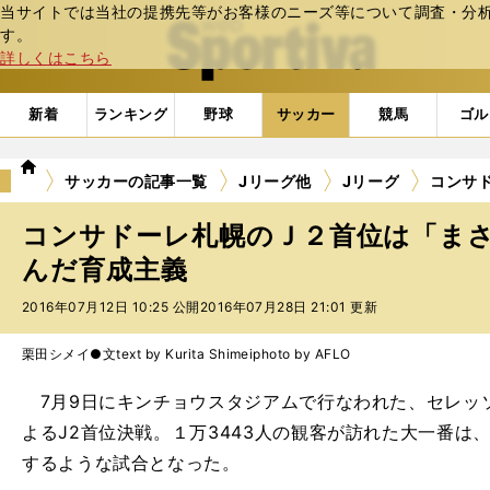
当サイトでは当社の提携先等がお客様のニーズ等について調査・分析し
web Sportiva (webスポルティーバ)
す。
詳しくはこちら
新着
ランキング
野球
サッカー
競馬
ゴル
we
サッカーの記事一覧
Jリーグ他
Jリーグ
コンサ
b
ス
コンサドーレ札幌のＪ２首位は「ま
ポ
ル
んだ育成主義
テ
2016年07月12日 10:25 公開
2016年07月28日 21:01 更新
ィ
ー
バ
栗田シメイ●文text by Kurita Shimei
photo by AFLO
7月9日にキンチョウスタジアムで行なわれた、セレッ
よるJ2首位決戦。１万3443人の観客が訪れた大一番は
するような試合となった。