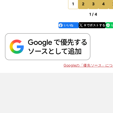
をひた走る理由はど
1
2
3
4
のページへ
1 / 4
いいね
Xでポストする
line
faceboo
x
k
Googleの「優先ソース」に
」
という疑問について考察する