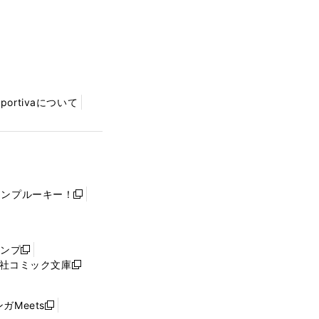
Sportivaについて
ャンプルーキー！
新
し
い
ウ
ャンプ
新
ィ
社コミック文庫
し
新
ン
い
し
ド
ウ
い
ウ
ガMeets
新
ィ
ウ
で