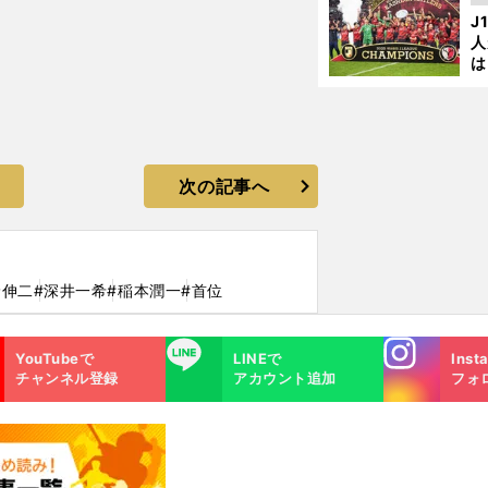
を
J
人
は
に
と
次の記事へ
野伸二
#深井一希
#稲本潤一
#首位
Instagra
LINE
YouTubeで
LINEで
Inst
m
チャンネル登録
アカウント追加
フォ