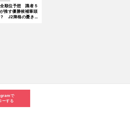
大胆予想
1全順位予想 識者５
が推す優勝候補筆頭
？ J2降格の憂き目
遭いそうな３クラブ
は？
agramで
ローする