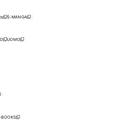
し
ン
ィ
開
い
ド
ン
く
ウ
ウ
ド
s
S-MANGA
新
新
ィ
で
ウ
し
し
ン
開
で
い
い
ド
く
開
ウ
ウ
ウ
NO
UOMO
く
新
新
ィ
ィ
で
し
し
ン
ン
開
い
い
ド
ド
く
ウ
ウ
ウ
ウ
ィ
ィ
で
で
ン
ン
開
開
ド
ド
く
く
ウ
ウ
で
で
開
開
く
く
し
い
ウ
j-BOOKS
新
ィ
し
ン