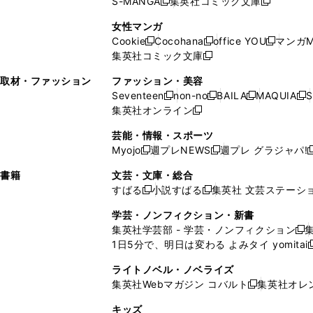
S-MANGA
集英社コミック文庫
し
新
し
新
ィ
ン
ィ
で
開
開
で
い
し
い
し
ン
ド
ン
女性マンガ
開
く
く
開
ウ
い
ウ
い
ド
ウ
ド
Cookie
Cocohana
office YOU
マンガM
く
く
新
新
新
ィ
ウ
ィ
ウ
ウ
で
ウ
集英社コミック文庫
し
新
し
し
ン
ィ
ン
ィ
で
開
で
い
し
い
い
ド
ン
ド
ン
取材・ファッション
ファッション・美容
開
く
開
ウ
い
ウ
ウ
ウ
ド
ウ
ド
Seventeen
non-no
BAILA
MAQUIA
S
く
く
新
新
新
新
ィ
ウ
ィ
ィ
で
ウ
で
ウ
集英社オンライン
し
新
し
し
し
ン
ィ
ン
ン
開
で
開
で
い
し
い
い
い
ド
ン
ド
ド
芸能・情報・スポーツ
く
開
く
開
ウ
い
ウ
ウ
ウ
ウ
ド
ウ
ウ
Myojo
週プレNEWS
週プレ グラジャパ!
く
く
新
新
新
ィ
ウ
ィ
ィ
ィ
で
ウ
で
で
し
し
ン
ィ
ン
ン
ン
書籍
文芸・文庫・総合
開
で
開
開
い
い
ド
ン
ド
ド
ド
すばる
小説すばる
集英社 文芸ステーシ
く
開
く
く
新
新
ウ
ウ
ウ
ド
ウ
ウ
ウ
く
し
し
ィ
ィ
学芸・ノンフィクション・新書
で
ウ
で
で
で
い
い
ン
ン
集英社学芸部 - 学芸・ノンフィクション
開
で
開
開
開
新
ウ
ウ
ド
ド
1日5分で、明日は変わる よみタイ yomitai
く
開
く
く
く
し
新
ィ
ィ
ウ
ウ
く
い
ン
ン
ライトノベル・ノベライズ
で
で
ウ
ド
ド
集英社Webマガジン コバルト
集英社オレ
開
開
新
ィ
ウ
ウ
く
く
し
ン
キッズ
で
で