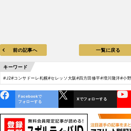
前の記事へ
一覧に戻る
キーワード
#J2
#コンサドーレ札幌
#セレッソ大阪
#四方田修平
#増川隆洋
#小
ebo
X
YouTube
Facebookで
Xでフォローする
ok
フォローする