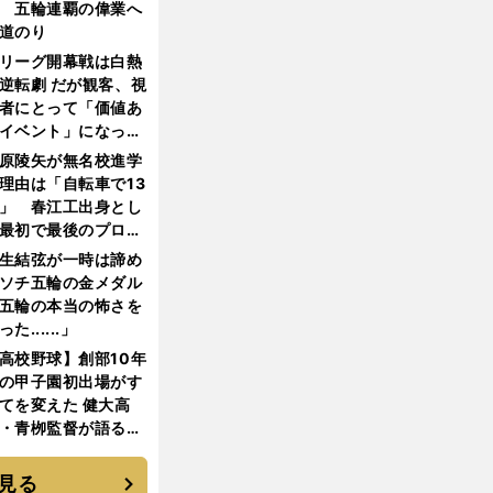
 五輪連覇の偉業へ
道のり
リーグ開幕戦は白熱
逆転劇 だが観客、視
者にとって「価値あ
イベント」になって
たか
原陵矢が無名校進学
理由は「自転車で13
」 春江工出身とし
最初で最後のプロ野
選手となった
生結弦が一時は諦め
ソチ五輪の金メダル
五輪の本当の怖さを
った......」
高校野球】創部10年
の甲子園初出場がす
てを変えた 健大高
・青栁監督が語る
機動破壊」はこうし
生まれた
見る