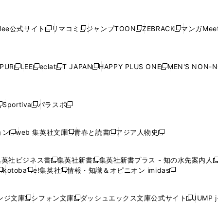
し
し
し
し
し
ィ
ン
ィ
ン
ィ
ン
ィ
開
開
で
開
開
開
い
い
い
い
い
ン
ド
ン
ド
ン
ド
ン
く
く
開
く
く
く
ウ
ウ
ウ
ウ
ウ
ド
ウ
ド
ウ
ド
ウ
ド
ee公式サイト
リマコミ
ジャンプTOON
ZEBRACK
マンガMeet
く
新
新
新
新
ィ
ィ
ィ
ィ
ィ
ウ
で
ウ
で
ウ
で
ウ
し
し
し
し
ン
ン
ン
ン
ン
で
開
で
開
で
開
で
い
い
い
い
ド
ド
ド
ド
ド
開
く
開
く
開
く
開
ウ
ウ
ウ
ウ
ウ
ウ
ウ
ウ
ウ
PUR
LEE
eclat
T JAPAN
HAPPY PLUS ONE
MEN'S NON-
く
く
く
く
新
新
新
新
新
ィ
ィ
ィ
ィ
で
で
で
で
で
し
し
し
し
し
ン
ン
ン
ン
開
開
開
開
開
い
い
い
い
い
ド
ド
ド
ド
く
く
く
く
く
ウ
ウ
ウ
ウ
ウ
ウ
ウ
ウ
ウ
Sportiva
パラスポ
新
新
ィ
ィ
ィ
ィ
ィ
で
で
で
で
し
し
し
ン
ン
ン
ン
ン
開
開
開
開
い
い
い
ド
ド
ド
ド
ド
ョン
web 集英社文庫
青春と読書
アジア人物史
く
く
く
く
新
新
新
新
ウ
ウ
ウ
ウ
ウ
ウ
ウ
ウ
し
し
し
し
ィ
ィ
ィ
で
で
で
で
で
い
い
い
い
ン
ン
ン
集英社ビジネス書
集英社新書
集英社新書プラス - 知の水先案内人
開
開
開
開
開
新
新
新
ウ
ウ
ウ
ウ
ド
ド
ド
kotoba
e!集英社
情報・知識＆オピニオン imidas
く
く
く
く
く
新
し
新
し
新
ィ
ィ
ィ
ィ
ウ
ウ
ウ
し
し
い
し
い
し
ン
ン
ン
ン
で
で
で
い
い
ウ
い
ウ
い
ド
ド
ド
ド
ンジ文庫
シフォン文庫
ダッシュエックス文庫公式サイト
JUMP 
開
開
開
新
新
新
ウ
ウ
ィ
ウ
ィ
ウ
ウ
ウ
ウ
ウ
く
く
く
し
し
し
ィ
ィ
ン
ィ
ン
ィ
で
で
で
で