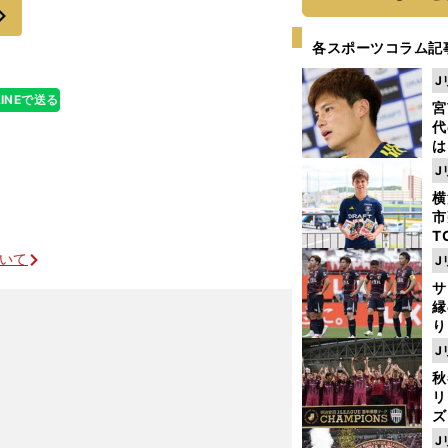
次
各スポーツコラム記
J
LINEで送る
宮
代
は
が
J
日
横
た
市
T
K
ついて
J
級
サ
ャ
縁
り
開
J
見
秋
リ
ズ
J