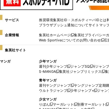
サービス
推奨環境
集英社ID・スポルティーバIDとは
ブラウザプッシュ通知について
サイトマッ
企業情報
集英社ホームページ
集英社プライバシー
新
Web Sportivaについてのお問い合わせ
広
し
新
い
し
集英社サイト
ウ
い
ィ
ウ
マンガ
少年マンガ
ン
ィ
週刊少年ジャンプ
ジャンプSQ
Vジャン
ド
ン
新
新
S-MANGA
集英社ジャンプリミックス
集
ウ
ド
新
し
し
新
で
ウ
し
い
い
し
青年マンガ
開
で
い
ウ
ウ
い
週刊ヤングジャンプ
ヤングジャンプ定期
新
く
開
ウ
ィ
ィ
ウ
ウルトラジャンプ
少年ジャンプ+
ジャン
新
し
新
く
ィ
ン
ン
ィ
し
い
し
ン
ド
ド
ン
少女マンガ
い
ウ
い
ド
ウ
ウ
ド
りぼん
マーガレット
別冊マーガレット
新
新
新
ウ
ィ
ウ
ウ
で
で
ウ