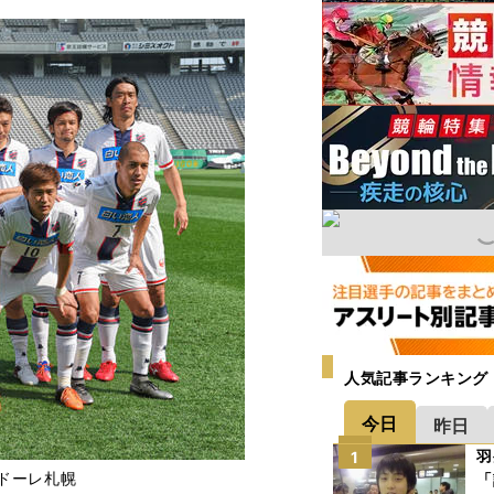
人気記事ランキング
今日
昨日
羽
1
ドーレ札幌
「