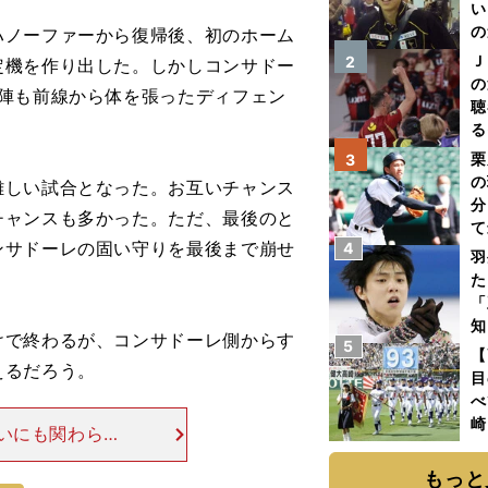
い
の
ノーファーから復帰後、初のホーム
Ｊ
2
定機を作り出した。しかしコンサドー
の
陣も前線から体を張ったディフェン
聴
る
い
栗
3
の
しい試合となった。お互いチャンス
分
チャンスも多かった。ただ、最後のと
て
ンサドーレの固い守りを最後まで崩せ
4
球
羽
た
「
知
で終わるが、コンサドーレ側からす
5
【
えるだろう。
目
べ
崎
いにも関わら
「
（５月15日）
て
もっと
ムが、J2の首位