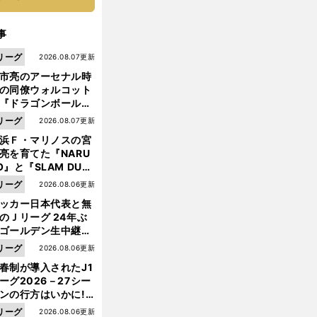
事
リーグ
2026.08.07更新
市亮のアーセナル時
の同僚ウォルコット
『ドラゴンボール』
大好き ポドルスキは
リーグ
2026.08.07更新
向小次郎に憧れてい
浜Ｆ・マリノスの宮
亮を育てた『NARU
O』と『SLAM DUN
』 中京大中京の同
リーグ
2026.08.06更新
生・木原龍一は"ジ
ッカー日本代表と無
ンプ係"だった
のＪリーグ 24年ぶ
ゴールデン生中継の
幕戦でヘタな試合は
リーグ
2026.08.06更新
せられない
春制が導入されたJ1
前
へ
ーグ2026－27シー
ンの行方はいかに!?
５人の識者が全順位
リーグ
2026.08.06更新