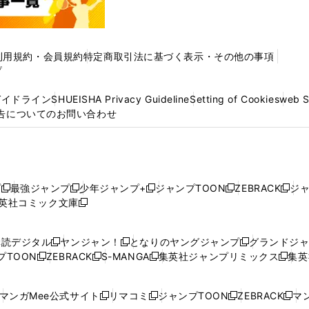
利用規約・会員規約
特定商取引法に基づく表示・その他の事項
プ
ガイドライン
SHUEISHA Privacy Guideline
Setting of Cookies
web 
告についてのお問い合わせ
プ
最強ジャンプ
少年ジャンプ+
ジャンプTOON
ZEBRACK
ジ
新
新
新
新
新
英社コミック文庫
し
新
し
し
し
し
い
い
し
い
い
い
ウ
ウ
い
ウ
ウ
ウ
購読デジタル
ヤンジャン！
となりのヤングジャンプ
グランドジ
新
新
新
ィ
ィ
ウ
ィ
ィ
ィ
プTOON
ZEBRACK
S-MANGA
集英社ジャンプリミックス
集英
新
し
新
し
新
し
新
ン
ン
ィ
ン
ン
ン
し
い
し
い
し
い
し
ド
ド
ン
ド
ド
ド
い
ウ
い
ウ
い
ウ
い
ウ
ウ
ド
ウ
ウ
ウ
マンガMee公式サイト
リマコミ
ジャンプTOON
ZEBRACK
マン
新
新
新
新
ウ
ィ
ウ
ィ
ウ
ィ
ウ
で
で
ウ
で
で
で