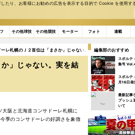
たり、お客様にお勧めの広告を表⽰する⽬的で Cookie を使⽤す
フ
その他球技
その他競技
モーター
フォト
連載
ドーレ札幌のＪ２首位は「まさか」じゃない。実を結んだ育成主義
編集部のおすすめ
スポルテ
さか」じゃない。実を結
集号 Vol
スポルテ
月16日発
最新記事
プッシュ
いて
ソ大阪と北海道コンサドーレ札幌に
、今季のコンサドーレの好調さを象徴