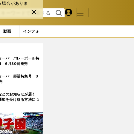
る場合がありま
マイペ
閉じ
検索
メニュ
ー
る
す
ジ
る
動画
インフォ
ィーバ バレーボール特
.4 6月30日発売
ィーバ 部活特集号 3
売
などのお知らせが届く
通知を受け取る方法につ