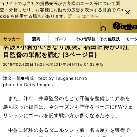
当サイトでは当社の提携先等がお客様のニーズ等について調
査・分析したり、お客様にお勧めの広告を表⽰する⽬的で Co
閉じ
okie を使⽤する場合があります。
詳しくはこちら
る
マイペ
web Sportiva (webスポルティーバ)
検索
メニュ
we
ー
サッカーの記事一覧
Jリーグ他
福田正博
名波×
b
ジ
サッカー
競馬
ゴルフ
その他球技
その他競技
モー
ス
名波×小倉がいきなり激突。福田正博がJ1注
ポ
目監督の采配を読む (3ページ目)
ル
テ
2016年02月20日 19:35 公開
2017年04月11日 01:32 更新
ィ
ー
津金一郎●構成 text by Tsugane Ichiro
バ
photo by Getty Images
また、昨年、井原監督のもとで守備を整備して昇格を
勝ち取った福岡は、今シーズンも堅守をベースにFWウェ
リントンにゴールを託す戦い方が多くなるだろう。
中盤に経験のあるダニルソン（前・名古屋）を獲得で