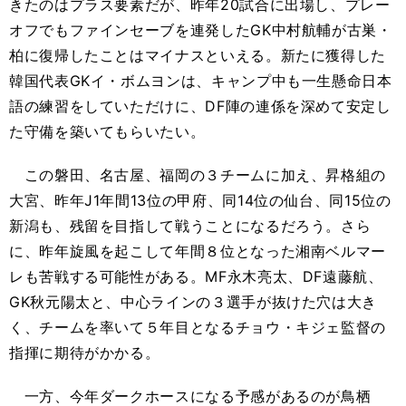
きたのはプラス要素だが、昨年20試合に出場し、プレー
オフでもファインセーブを連発したGK中村航輔が古巣・
柏に復帰したことはマイナスといえる。新たに獲得した
韓国代表GKイ・ボムヨンは、キャンプ中も一生懸命日本
語の練習をしていただけに、DF陣の連係を深めて安定し
た守備を築いてもらいたい。
この磐田、名古屋、福岡の３チームに加え、昇格組の
大宮、昨年J1年間13位の甲府、同14位の仙台、同15位の
新潟も、残留を目指して戦うことになるだろう。さら
に、昨年旋風を起こして年間８位となった湘南ベルマー
レも苦戦する可能性がある。MF永木亮太、DF遠藤航、
GK秋元陽太と、中心ラインの３選手が抜けた穴は大き
く、チームを率いて５年目となるチョウ・キジェ監督の
指揮に期待がかかる。
一方、今年ダークホースになる予感があるのが鳥栖