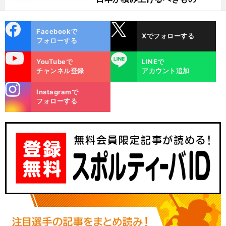
cebo
X
Facebookで
Xでフォローする
ok
フォローする
uTube
LINE
YouTubeで
LINEで
チャンネル登録
アカウント追加
stagra
Instagramで
m
フォローする