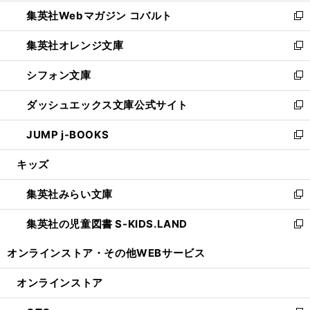
開
ウ
ン
ウ
集英社Webマガジン コバルト
く
で
ド
ィ
新
開
ウ
ン
し
集英社オレンジ文庫
く
で
ド
い
新
開
ウ
ウ
し
シフォン文庫
く
で
ィ
い
新
開
ン
ウ
し
ダッシュエックス文庫公式サイト
く
ド
ィ
い
新
ウ
ン
ウ
し
JUMP j-BOOKS
で
ド
ィ
い
新
開
ウ
ン
ウ
し
キッズ
く
で
ド
ィ
い
開
ウ
ン
ウ
集英社みらい文庫
く
で
ド
ィ
新
開
ウ
ン
し
集英社の児童図書 S-KIDS.LAND
く
で
ド
い
新
開
ウ
ウ
し
オンラインストア・
その他WEBサービス
く
で
ィ
い
開
ン
ウ
オンラインストア
く
ド
ィ
ウ
ン