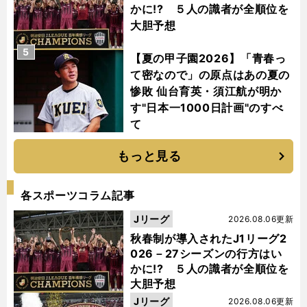
かに!? ５人の識者が全順位を
大胆予想
5
【夏の甲子園2026】「青春っ
て密なので」の原点はあの夏の
惨敗 仙台育英・須江航が明か
す"日本一1000日計画"のすべ
て
もっと見る
各スポーツコラム記事
Jリーグ
2026.08.06更新
秋春制が導入されたJ1リーグ2
026－27シーズンの行方はい
かに!? ５人の識者が全順位を
大胆予想
Jリーグ
2026.08.06更新