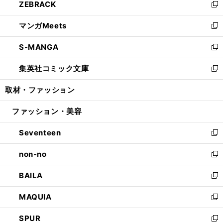
ZEBRACK
く
で
ド
ィ
い
新
開
ウ
ン
ウ
し
マンガMeets
く
で
ド
ィ
い
新
開
ウ
ン
ウ
し
S-MANGA
く
で
ド
ィ
い
新
開
ウ
ン
ウ
し
集英社コミック文庫
く
で
ド
ィ
い
新
開
ウ
ン
ウ
し
取材・ファッション
く
で
ド
ィ
い
開
ウ
ン
ウ
ファッション・美容
く
で
ド
ィ
開
ウ
ン
Seventeen
く
で
ド
新
開
ウ
し
non-no
く
で
い
新
開
ウ
し
BAILA
く
ィ
い
新
ン
ウ
し
MAQUIA
ド
ィ
い
新
ウ
ン
ウ
し
SPUR
で
ド
ィ
い
新