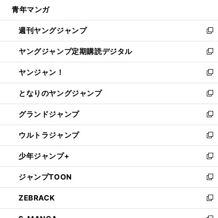
ウ
し
青年マンガ
く
で
ド
ィ
い
開
ウ
ン
ウ
週刊ヤングジャンプ
く
で
ド
ィ
新
開
ウ
ン
し
ヤングジャンプ定期購読デジタル
く
で
ド
い
新
開
ウ
ウ
し
ヤンジャン！
く
で
ィ
い
新
開
ン
ウ
し
となりのヤングジャンプ
く
ド
ィ
い
新
ウ
ン
ウ
し
グランドジャンプ
で
ド
ィ
い
新
開
ウ
ン
ウ
し
ウルトラジャンプ
く
で
ド
ィ
い
新
開
ウ
ン
ウ
し
少年ジャンプ+
く
で
ド
ィ
い
新
開
ウ
ン
ウ
し
ジャンプTOON
く
で
ド
ィ
い
新
開
ウ
ン
ウ
し
ZEBRACK
く
で
ド
ィ
い
新
開
ウ
ン
ウ
し