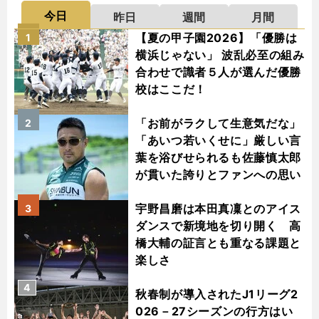
今日
昨日
週間
月間
【夏の甲子園2026】「優勝は
1
横浜じゃない」 波乱必至の組み
合わせで識者５人が選んだ優勝
校はここだ！
「お前がラクして生意気だな」
2
「あいつ若いくせに」厳しい言
葉を浴びせられるも佐藤慎太郎
が貫いた誇りとファンへの思い
宇野昌磨は本田真凜とのアイス
3
ダンスで新境地を切り開く 高
橋大輔の証言とも重なる課題と
楽しさ
4
秋春制が導入されたJ1リーグ2
026－27シーズンの行方はい