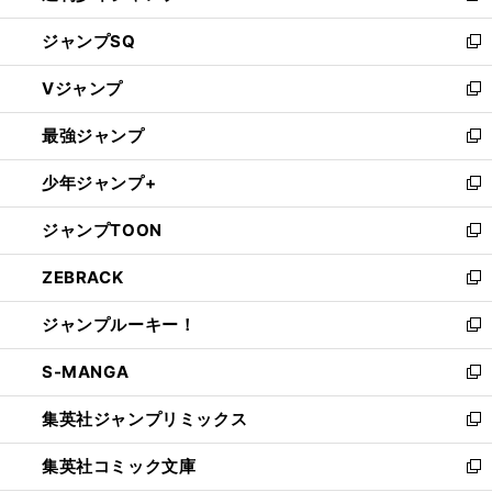
し
ジャンプSQ
い
新
ウ
し
Vジャンプ
ィ
い
新
ン
ウ
し
最強ジャンプ
ド
ィ
い
新
ウ
ン
ウ
し
少年ジャンプ+
で
ド
ィ
い
新
開
ウ
ン
ウ
し
ジャンプTOON
く
で
ド
ィ
い
新
開
ウ
ン
ウ
し
ZEBRACK
く
で
ド
ィ
い
新
開
ウ
ン
ウ
し
ジャンプルーキー！
く
で
ド
ィ
い
新
開
ウ
ン
ウ
し
S-MANGA
く
で
ド
ィ
い
新
開
ウ
ン
ウ
し
集英社ジャンプリミックス
く
で
ド
ィ
い
新
開
ウ
ン
ウ
し
集英社コミック文庫
く
で
ド
ィ
い
新
開
ウ
ン