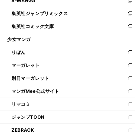
S-MANGA
く
で
ド
ィ
い
新
開
ウ
ン
ウ
し
集英社ジャンプリミックス
く
で
ド
ィ
い
新
開
ウ
ン
ウ
し
集英社コミック文庫
く
で
ド
ィ
い
新
開
ウ
ン
ウ
し
少女マンガ
く
で
ド
ィ
い
開
ウ
ン
ウ
りぼん
く
で
ド
ィ
新
開
ウ
ン
し
マーガレット
く
で
ド
い
新
開
ウ
ウ
し
別冊マーガレット
く
で
ィ
い
新
開
ン
ウ
し
マンガMee公式サイト
く
ド
ィ
い
新
ウ
ン
ウ
し
リマコミ
で
ド
ィ
い
新
開
ウ
ン
ウ
し
ジャンプTOON
く
で
ド
ィ
い
新
開
ウ
ン
ウ
し
ZEBRACK
く
で
ド
ィ
い
新