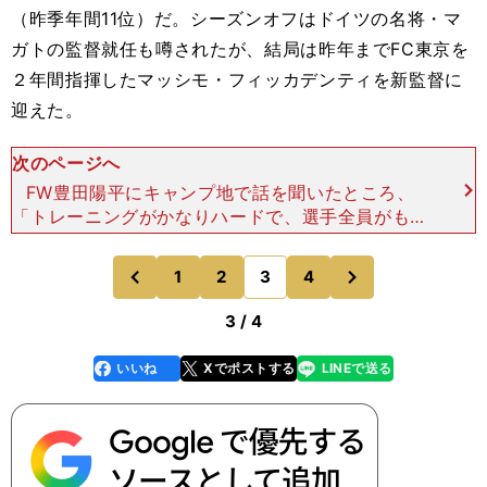
（昨季年間11位）だ。シーズンオフはドイツの名将・マ
ガトの監督就任も噂されたが、結局は昨年までFC東京を
２年間指揮したマッシモ・フィッカデンティを新監督に
迎えた。
次のページへ
FW豊田陽平にキャンプ地で話を聞いたところ、
「トレーニングがかなりハードで、選手全員がもの
すごく走りこんでいます。うちは今年、相当やりま
すよ」と自信をみなぎらせていた。攻撃の中心は今
次
1
2
3
4
のページへ
のページへ
年も豊田で間違いな
前
3 / 4
いいね
Xでポストする
LINEで送る
line
faceboo
x
k