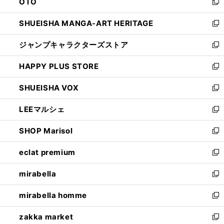
OTO
で
ド
新
開
ウ
し
SHUEISHA MANGA-ART HERITAGE
く
で
い
新
開
ウ
し
ジャンプキャラクターズストア
く
ィ
い
新
ン
ウ
し
HAPPY PLUS STORE
ド
ィ
い
新
ウ
ン
ウ
し
SHUEISHA VOX
で
ド
ィ
い
新
開
ウ
ン
ウ
し
LEEマルシェ
く
で
ド
ィ
い
新
開
ウ
ン
ウ
し
SHOP Marisol
く
で
ド
ィ
い
新
開
ウ
ン
ウ
し
eclat premium
く
で
ド
ィ
い
新
開
ウ
ン
ウ
し
mirabella
く
で
ド
ィ
い
新
開
ウ
ン
ウ
し
mirabella homme
く
で
ド
ィ
い
新
開
ウ
ン
ウ
し
zakka market
く
で
ド
ィ
い
新