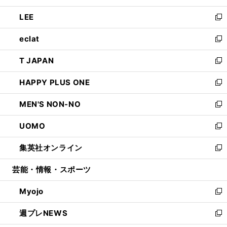
開
ウ
ン
ウ
し
LEE
く
で
ド
ィ
い
新
開
ウ
ン
ウ
し
eclat
く
で
ド
ィ
い
新
開
ウ
ン
ウ
し
T JAPAN
く
で
ド
ィ
い
新
開
ウ
ン
ウ
し
HAPPY PLUS ONE
く
で
ド
ィ
い
新
開
ウ
ン
ウ
し
MEN'S NON-NO
く
で
ド
ィ
い
新
開
ウ
ン
ウ
し
UOMO
く
で
ド
ィ
い
新
開
ウ
ン
ウ
し
集英社オンライン
く
で
ド
ィ
い
新
開
ウ
ン
ウ
し
芸能・情報・スポーツ
く
で
ド
ィ
い
開
ウ
ン
ウ
Myojo
く
で
ド
ィ
新
開
ウ
ン
し
週プレNEWS
く
で
ド
い
新
開
ウ
ウ
し