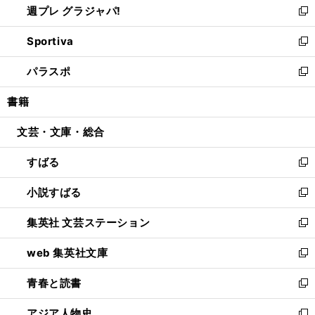
週プレ グラジャパ!
く
で
ィ
い
新
開
ン
ウ
し
Sportiva
く
ド
ィ
い
新
ウ
ン
ウ
し
パラスポ
で
ド
ィ
い
新
開
ウ
ン
ウ
し
書籍
く
で
ド
ィ
い
開
ウ
ン
ウ
文芸・文庫・総合
く
で
ド
ィ
開
ウ
ン
すばる
く
で
ド
新
開
ウ
し
小説すばる
く
で
い
新
開
ウ
し
集英社 文芸ステーション
く
ィ
い
新
ン
ウ
し
web 集英社文庫
ド
ィ
い
新
ウ
ン
ウ
し
青春と読書
で
ド
ィ
い
新
開
ウ
ン
ウ
し
アジア人物史
く
で
ド
ィ