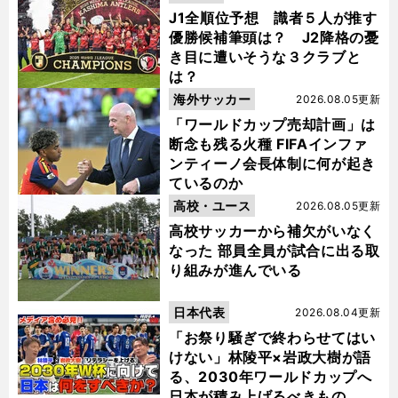
J1全順位予想 識者５人が推す
優勝候補筆頭は？ J2降格の憂
き目に遭いそうな３クラブと
は？
海外サッカー
2026.08.05更新
「ワールドカップ売却計画」は
断念も残る火種 FIFAインファ
ンティーノ会長体制に何が起き
ているのか
高校・ユース
2026.08.05更新
高校サッカーから補欠がいなく
なった 部員全員が試合に出る取
り組みが進んでいる
日本代表
2026.08.04更新
「お祭り騒ぎで終わらせてはい
けない」林陵平×岩政大樹が語
る、2030年ワールドカップへ
日本が積み上げるべきもの