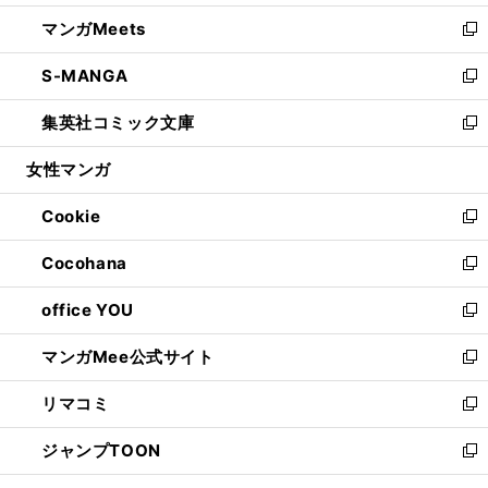
開
ウ
ン
ウ
し
マンガMeets
く
で
ド
ィ
い
新
開
ウ
ン
ウ
し
S-MANGA
く
で
ド
ィ
い
新
開
ウ
ン
ウ
し
集英社コミック文庫
く
で
ド
ィ
い
新
開
ウ
ン
ウ
し
女性マンガ
く
で
ド
ィ
い
開
ウ
ン
ウ
Cookie
く
で
ド
ィ
新
開
ウ
ン
し
Cocohana
く
で
ド
い
新
開
ウ
ウ
し
office YOU
く
で
ィ
い
新
開
ン
ウ
し
マンガMee公式サイト
く
ド
ィ
い
新
ウ
ン
ウ
し
リマコミ
で
ド
ィ
い
新
開
ウ
ン
ウ
し
ジャンプTOON
く
で
ド
ィ
い
新
開
ウ
ン
ウ
し