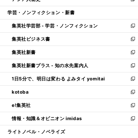
い
新
開
ウ
ン
ウ
し
学芸・ノンフィクション・新書
く
で
ド
ィ
い
開
ウ
ン
ウ
集英社学芸部 - 学芸・ノンフィクション
く
で
ド
ィ
新
開
ウ
ン
し
集英社ビジネス書
く
で
ド
い
新
開
ウ
ウ
し
集英社新書
く
で
ィ
い
新
開
ン
ウ
し
集英社新書プラス - 知の水先案内人
く
ド
ィ
い
新
ウ
ン
ウ
し
1日5分で、明日は変わる よみタイ yomitai
で
ド
ィ
い
新
開
ウ
ン
ウ
し
kotoba
く
で
ド
ィ
い
新
開
ウ
ン
ウ
し
e!集英社
く
で
ド
ィ
い
新
開
ウ
ン
ウ
し
情報・知識＆オピニオン imidas
く
で
ド
ィ
い
新
開
ウ
ン
ウ
し
ライトノベル・ノベライズ
く
で
ド
ィ
い