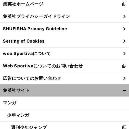
く/
集英社ホームページ
新
閉
し
じ
集英社プライバシーガイドライン
い
る
ウ
SHUEISHA Privacy Guideline
ィ
ン
Setting of Cookies
ド
ウ
web Sportivaについて
で
開
前
へ
Web Sportivaについてのお問い合わせ
く
新
し
広告についてのお問い合わせ
い
ウ
集英社サイト
ィ
開
ン
く/
マンガ
ド
閉
ウ
じ
少年マンガ
で
る
開
週刊少年ジャンプ
く
新