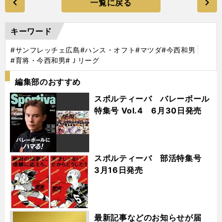
一覧に戻る
キーワード
#サンフレッチェ広島
#ハンス・オフト
#マツダ
#今西和男
#育将・今西和男
#Ｊリーグ
編集部のおすすめ
スポルティーバ バレーボール
特集号 Vol.4 6月30日発売
スポルティーバ 部活特集号
3月16日発売
最新記事などのお知らせが届