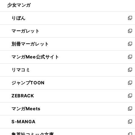
少女マンガ
く
で
ド
ィ
い
開
ウ
ン
ウ
りぼん
く
で
ド
ィ
新
開
ウ
ン
し
マーガレット
く
で
ド
い
新
開
ウ
ウ
し
別冊マーガレット
く
で
ィ
い
新
開
ン
ウ
し
マンガMee公式サイト
く
ド
ィ
い
新
ウ
ン
ウ
し
リマコミ
で
ド
ィ
い
新
開
ウ
ン
ウ
し
ジャンプTOON
く
で
ド
ィ
い
新
開
ウ
ン
ウ
し
ZEBRACK
く
で
ド
ィ
い
新
開
ウ
ン
ウ
し
マンガMeets
く
で
ド
ィ
い
新
開
ウ
ン
ウ
し
S-MANGA
く
で
ド
ィ
い
新
開
ウ
ン
ウ
し
集英社コミック文庫
く
で
ド