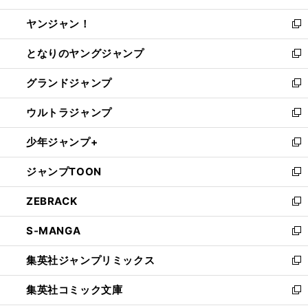
開
ウ
ウ
し
ヤンジャン！
く
で
ィ
い
新
開
ン
ウ
し
となりのヤングジャンプ
く
ド
ィ
い
新
ウ
ン
ウ
し
グランドジャンプ
で
ド
ィ
い
新
開
ウ
ン
ウ
し
ウルトラジャンプ
く
で
ド
ィ
い
新
開
ウ
ン
ウ
し
少年ジャンプ+
く
で
ド
ィ
い
新
開
ウ
ン
ウ
し
ジャンプTOON
く
で
ド
ィ
い
新
開
ウ
ン
ウ
し
ZEBRACK
く
で
ド
ィ
い
新
開
ウ
ン
ウ
し
S-MANGA
く
で
ド
ィ
い
新
開
ウ
ン
ウ
し
集英社ジャンプリミックス
く
で
ド
ィ
い
新
開
ウ
ン
ウ
し
集英社コミック文庫
く
で
ド
ィ
い
新
開
ウ
ン
ウ
し