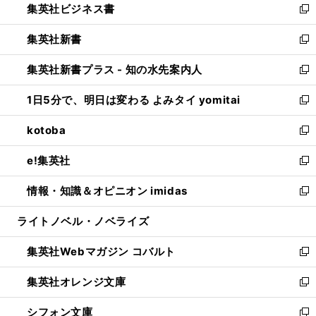
集英社ビジネス書
く
で
ド
い
新
開
ウ
ウ
し
集英社新書
く
で
ィ
い
新
開
ン
ウ
し
集英社新書プラス - 知の水先案内人
く
ド
ィ
い
新
ウ
ン
ウ
し
1日5分で、明日は変わる よみタイ yomitai
で
ド
ィ
い
新
開
ウ
ン
ウ
し
kotoba
く
で
ド
ィ
い
新
開
ウ
ン
ウ
し
e!集英社
く
で
ド
ィ
い
新
開
ウ
ン
ウ
し
情報・知識＆オピニオン imidas
く
で
ド
ィ
い
新
開
ウ
ン
ウ
し
ライトノベル・ノベライズ
く
で
ド
ィ
い
開
ウ
ン
ウ
集英社Webマガジン コバルト
く
で
ド
ィ
新
開
ウ
ン
し
集英社オレンジ文庫
く
で
ド
い
新
開
ウ
ウ
し
シフォン文庫
く
で
ィ
い
新