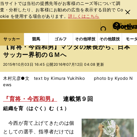
当サイトでは当社の提携先等がお客様のニーズ等について調
査・分析したり、お客様にお勧めの広告を表⽰する⽬的で Co
閉じ
okie を使⽤する場合があります。
詳しくはこちら
る
マイペ
web Sportiva (webスポルティーバ)
検索
メニュ
we
ー
サッカーの記事一覧
Jリーグ他
Jリーグ
【育将
b
ジ
サッカー
競馬
ゴルフ
その他球技
その他競技
モー
ス
【育将・今西和男】マツダの寮長から、日本
ポ
サッカー界初のＧＭへ
ル
テ
2015年10月03日 16:45 公開
2016年07月12日 04:08 更新
ィ
ー
木村元彦●文 text by Kimura Yukihiko photo by Kyodo N
バ
ews
『育将・今西和男』
連載第９回
組織を育（はぐく）む（１）
今西が育て上げてきたのは個
としての選手、指導者だけでは