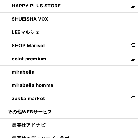
し
HAPPY PLUS STORE
ド
ィ
い
新
ウ
ン
ウ
し
SHUEISHA VOX
で
ド
ィ
い
新
開
ウ
ン
ウ
し
LEEマルシェ
く
で
ド
ィ
い
新
開
ウ
ン
ウ
し
SHOP Marisol
く
で
ド
ィ
い
新
開
ウ
ン
ウ
し
eclat premium
く
で
ド
ィ
い
新
開
ウ
ン
ウ
し
mirabella
く
で
ド
ィ
い
新
開
ウ
ン
ウ
し
mirabella homme
く
で
ド
ィ
い
新
開
ウ
ン
ウ
し
zakka market
く
で
ド
ィ
い
新
開
ウ
ン
ウ
し
その他WEBサービス
く
で
ド
ィ
い
開
ウ
ン
ウ
集英社アドナビ
く
で
ド
ィ
新
開
ウ
ン
し
く