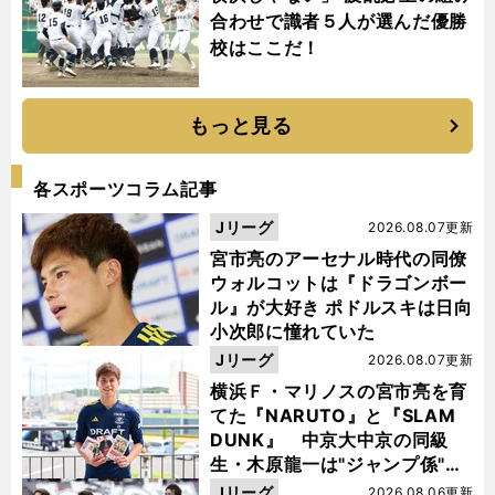
合わせで識者５人が選んだ優勝
校はここだ！
もっと見る
各スポーツコラム記事
Jリーグ
2026.08.07更新
宮市亮のアーセナル時代の同僚
ウォルコットは『ドラゴンボー
ル』が大好き ポドルスキは日向
小次郎に憧れていた
Jリーグ
2026.08.07更新
横浜Ｆ・マリノスの宮市亮を育
てた『NARUTO』と『SLAM
DUNK』 中京大中京の同級
生・木原龍一は"ジャンプ係"だ
った
Jリーグ
2026.08.06更新