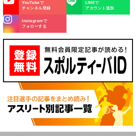
YouTubeで
LINEで
チャンネル登録
アカウント追加
stagra
Instagramで
m
フォローする