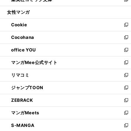
ィ
い
新
開
ウ
ン
ウ
し
女性マンガ
く
で
ド
ィ
い
開
ウ
ン
ウ
Cookie
く
で
ド
ィ
新
開
ウ
ン
し
Cocohana
く
で
ド
い
新
開
ウ
ウ
し
office YOU
く
で
ィ
い
新
開
ン
ウ
し
マンガMee公式サイト
く
ド
ィ
い
新
ウ
ン
ウ
し
リマコミ
で
ド
ィ
い
新
開
ウ
ン
ウ
し
ジャンプTOON
く
で
ド
ィ
い
新
開
ウ
ン
ウ
し
ZEBRACK
く
で
ド
ィ
い
新
開
ウ
ン
ウ
し
マンガMeets
く
で
ド
ィ
い
新
開
ウ
ン
ウ
し
S-MANGA
く
で
ド
ィ
い
新