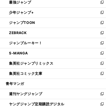
最強ジャンプ
ド
ィ
い
新
ウ
ン
ウ
し
少年ジャンプ+
で
ド
ィ
い
新
開
ウ
ン
ウ
し
ジャンプTOON
く
で
ド
ィ
い
新
開
ウ
ン
ウ
し
ZEBRACK
く
で
ド
ィ
い
新
開
ウ
ン
ウ
し
ジャンプルーキー！
く
で
ド
ィ
い
新
開
ウ
ン
ウ
し
S-MANGA
く
で
ド
ィ
い
新
開
ウ
ン
ウ
し
集英社ジャンプリミックス
く
で
ド
ィ
い
新
開
ウ
ン
ウ
し
集英社コミック文庫
く
で
ド
ィ
い
新
開
ウ
ン
ウ
し
青年マンガ
く
で
ド
ィ
い
開
ウ
ン
ウ
週刊ヤングジャンプ
く
で
ド
ィ
新
開
ウ
ン
し
ヤングジャンプ定期購読デジタル
く
で
ド
い
新