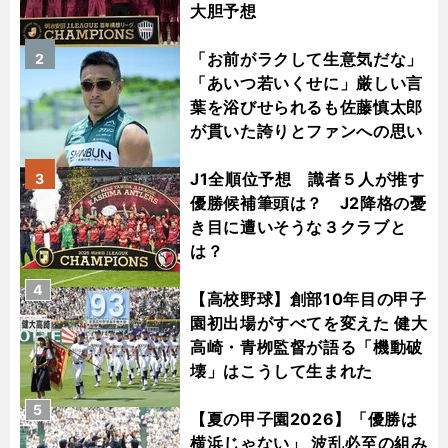
大胆予想
「お前がラクして生意気だな」
2
「あいつ若いくせに」厳しい言
葉を浴びせられるも佐藤慎太郎
が貫いた誇りとファンへの思い
J1全順位予想 識者５人が推す
3
優勝候補筆頭は？ J2降格の憂
き目に遭いそうな３クラブと
は？
4
【高校野球】創部10年目の甲子
園初出場がすべてを変えた 健大
高崎・青栁監督が語る「機動破
壊」はこうして生まれた
5
【夏の甲子園2026】「優勝は
横浜じゃない」 波乱必至の組み