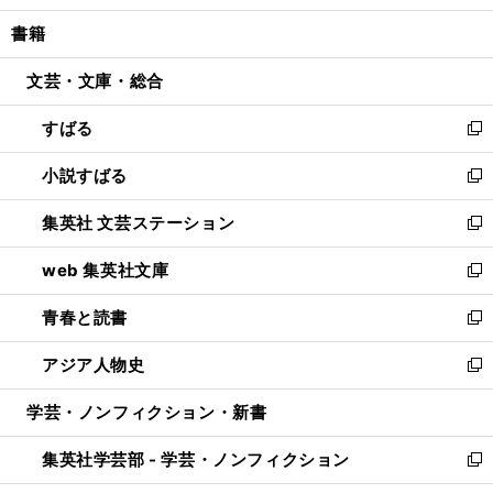
開
ウ
ン
ウ
し
書籍
く
で
ド
ィ
い
開
ウ
ン
ウ
文芸・文庫・総合
く
で
ド
ィ
開
ウ
ン
すばる
く
で
ド
新
開
ウ
し
小説すばる
く
で
い
新
開
ウ
し
集英社 文芸ステーション
く
ィ
い
新
ン
ウ
し
web 集英社文庫
ド
ィ
い
新
ウ
ン
ウ
し
青春と読書
で
ド
ィ
い
新
開
ウ
ン
ウ
し
アジア人物史
く
で
ド
ィ
い
新
開
ウ
ン
ウ
し
学芸・ノンフィクション・新書
く
で
ド
ィ
い
開
ウ
ン
ウ
集英社学芸部 - 学芸・ノンフィクション
く
で
ド
ィ
新
開
ウ
ン
し