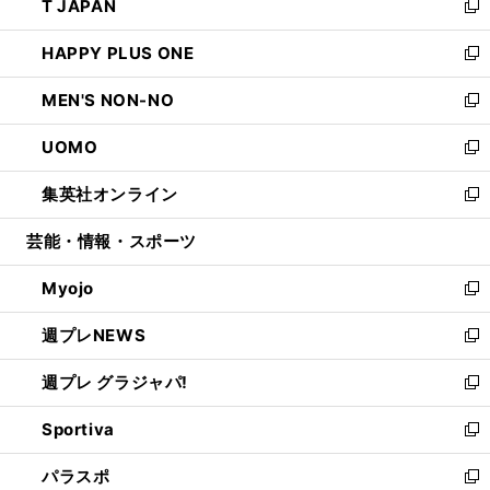
T JAPAN
く
で
ド
ィ
い
新
開
ウ
ン
ウ
し
HAPPY PLUS ONE
く
で
ド
ィ
い
新
開
ウ
ン
ウ
し
MEN'S NON-NO
く
で
ド
ィ
い
新
開
ウ
ン
ウ
し
UOMO
く
で
ド
ィ
い
新
開
ウ
ン
ウ
し
集英社オンライン
く
で
ド
ィ
い
新
開
ウ
ン
ウ
し
芸能・情報・スポーツ
く
で
ド
ィ
い
開
ウ
ン
ウ
Myojo
く
で
ド
ィ
新
開
ウ
ン
し
週プレNEWS
く
で
ド
い
新
開
ウ
ウ
し
週プレ グラジャパ!
く
で
ィ
い
新
開
ン
ウ
し
Sportiva
く
ド
ィ
い
新
ウ
ン
ウ
し
パラスポ
で
ド
ィ
い
新