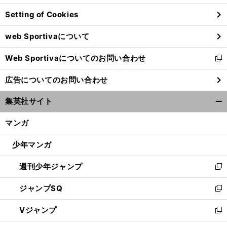
ン
Setting of Cookies
ド
ウ
web Sportivaについて
で
開
Web Sportivaについてのお問い合わせ
く
新
し
広告についてのお問い合わせ
い
ウ
集英社サイト
ィ
開
ン
く/
マンガ
ド
閉
ウ
じ
少年マンガ
で
る
開
週刊少年ジャンプ
く
新
し
ジャンプSQ
い
新
ウ
し
Vジャンプ
ィ
い
新
ン
ウ
し