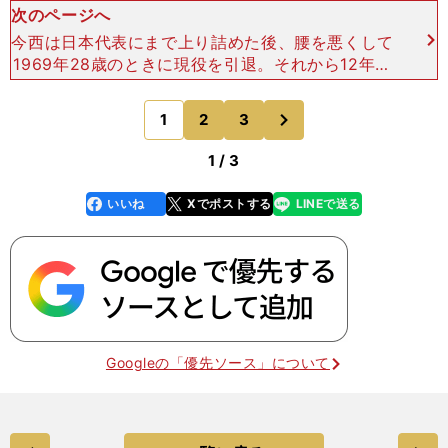
次のページへ
今西は日本代表にまで上り詰めた後、腰を悪くして
1969年28歳のときに現役を引退。それから12年ほ
ど、サッカーから離れていた時期があった。この
間、独身寮の管理運営統括に就いていた。ひとくち
次
1
2
3
のページへ
に寮長と言っ
1 / 3
いいね
Xでポストする
LINEで送る
line
faceboo
x
k
Googleの「優先ソース」について