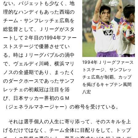
ない。バジェットも少なく、地
理的なハンディもあった西端の
チーム・サンフレッチェ広島を
総監督として、Ｊリーグがスタ
ートして２年目の1994年ファー
ストステージで優勝させてい
る。時はＪリーグバブルの渦中
1994年Ｊリーグファース
で、ヴェルディ川崎、横浜マリ
トステージ、サンフレッ
ノスの全盛期であり、まったく
チェ広島が制覇。カップ
のダークホースであったサンフ
を掲げるキャプテン風間
レッチェの初戴冠は注目を浴
八宏
び、日本サッカー界初のＧＭ
（ジェネラルマネージャー）の称号を受けている。
それは選手個人の人生に寄り添って、そのスキルを上
げるだけではなく、チーム全体に目配りをして、トップ