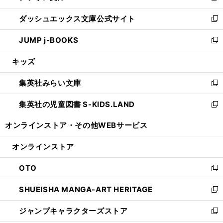
開
ン
ウ
し
ダッシュエックス文庫公式サイト
く
ド
ィ
い
新
ウ
ン
ウ
し
JUMP j-BOOKS
で
ド
ィ
い
新
開
ウ
ン
ウ
し
キッズ
く
で
ド
ィ
い
開
ウ
ン
ウ
集英社みらい文庫
く
で
ド
ィ
新
開
ウ
ン
し
集英社の児童図書 S-KIDS.LAND
く
で
ド
い
新
開
ウ
ウ
し
オンラインストア・
その他WEBサービス
く
で
ィ
い
開
ン
ウ
オンラインストア
く
ド
ィ
ウ
ン
OTO
で
ド
新
開
ウ
し
SHUEISHA MANGA-ART HERITAGE
く
で
い
新
開
ウ
し
ジャンプキャラクターズストア
く
ィ
い
新
ン
ウ