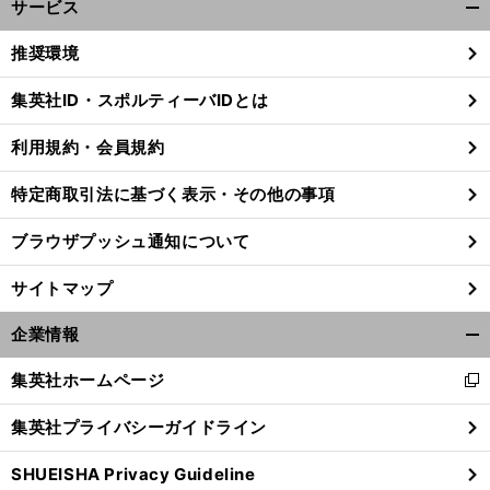
サービス
開
く/
推奨環境
閉
じ
集英社ID・スポルティーバIDとは
る
利用規約・会員規約
特定商取引法に基づく表示・その他の事項
ブラウザプッシュ通知について
サイトマップ
企業情報
開
く/
集英社ホームページ
新
閉
、
！
し
前
じ
へ
集英社プライバシーガイドライン
い
る
ウ
SHUEISHA Privacy Guideline
ィ