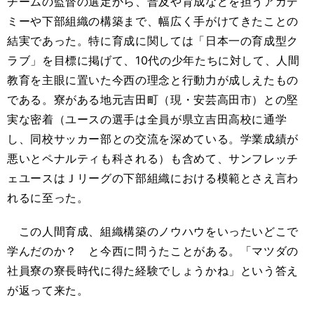
チームの監督の選定から、普及や育成などを担うアカデ
ミーや下部組織の構築まで、幅広く手がけてきたことの
結実であった。特に育成に関しては「日本一の育成型ク
ラブ」を目標に掲げて、10代の少年たちに対して、人間
教育を主眼に置いた今西の理念と行動力が成しえたもの
である。寮がある地元吉田町（現・安芸高田市）との堅
実な密着（ユースの選手は全員が県立吉田高校に通学
し、同校サッカー部との交流を深めている。学業成績が
悪いとペナルティも科される）も含めて、サンフレッチ
ェユースはＪリーグの下部組織における模範とさえ言わ
れるに至った。
この人間育成、組織構築のノウハウをいったいどこで
学んだのか？ と今西に問うたことがある。「マツダの
社員寮の寮長時代に得た経験でしょうかね」という答え
が返って来た。