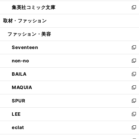
開
ウ
ン
ウ
し
集英社コミック文庫
く
で
ド
ィ
い
新
開
ウ
ン
ウ
し
取材・ファッション
く
で
ド
ィ
い
開
ウ
ン
ウ
ファッション・美容
く
で
ド
ィ
開
ウ
ン
Seventeen
く
で
ド
新
開
ウ
し
non-no
く
で
い
新
開
ウ
し
BAILA
く
ィ
い
新
ン
ウ
し
MAQUIA
ド
ィ
い
新
ウ
ン
ウ
し
SPUR
で
ド
ィ
い
新
開
ウ
ン
ウ
し
LEE
く
で
ド
ィ
い
新
開
ウ
ン
ウ
し
eclat
く
で
ド
ィ
い
新
開
ウ
ン
ウ
し