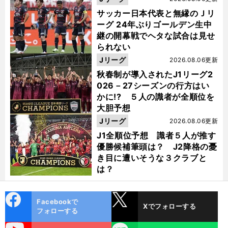
サッカー日本代表と無縁のＪリ
ーグ 24年ぶりゴールデン生中
継の開幕戦でヘタな試合は見せ
られない
Jリーグ
2026.08.06更新
秋春制が導入されたJ1リーグ2
026－27シーズンの行方はい
かに!? ５人の識者が全順位を
大胆予想
Jリーグ
2026.08.06更新
J1全順位予想 識者５人が推す
優勝候補筆頭は？ J2降格の憂
き目に遭いそうな３クラブと
は？
cebo
X
Facebookで
Xでフォローする
ok
フォローする
uTube
LINE