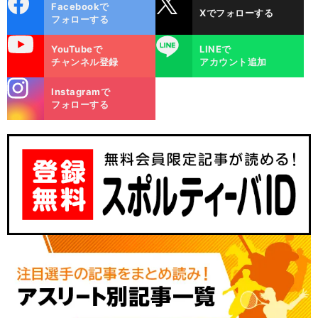
cebo
X
Facebookで
Xでフォローする
ok
フォローする
uTube
LINE
YouTubeで
LINEで
チャンネル登録
アカウント追加
stagra
Instagramで
m
フォローする