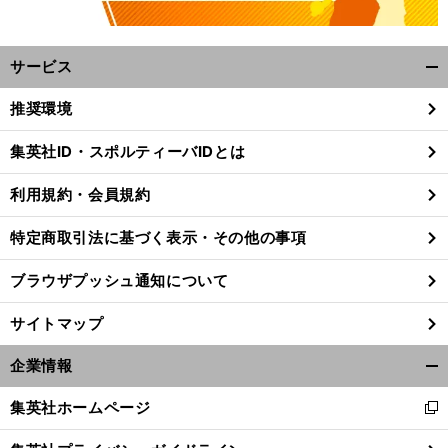
サービス
開
く/
推奨環境
閉
じ
集英社ID・スポルティーバIDとは
る
利用規約・会員規約
特定商取引法に基づく表示・その他の事項
ブラウザプッシュ通知について
サイトマップ
企業情報
開
く/
。
鳥
」
前
集英社ホームページ
新
へ
閉
し
じ