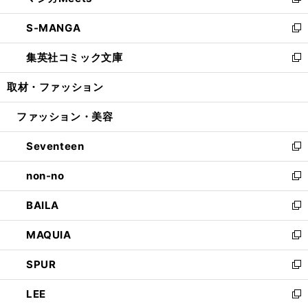
い
新
開
ウ
ン
ウ
し
S-MANGA
く
で
ド
ィ
い
新
開
ウ
ン
ウ
し
集英社コミック文庫
く
で
ド
ィ
い
新
開
ウ
ン
ウ
し
取材・ファッション
く
で
ド
ィ
い
開
ウ
ン
ウ
ファッション・美容
く
で
ド
ィ
開
ウ
ン
Seventeen
く
で
ド
新
開
ウ
し
non-no
く
で
い
新
開
ウ
し
BAILA
く
ィ
い
新
ン
ウ
し
MAQUIA
ド
ィ
い
新
ウ
ン
ウ
し
SPUR
で
ド
ィ
い
新
開
ウ
ン
ウ
し
LEE
く
で
ド
ィ
い
新