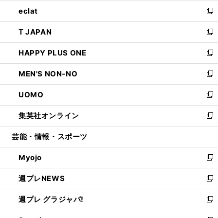
開
ウ
ン
ウ
し
eclat
く
で
ド
ィ
い
新
開
ウ
ン
ウ
し
T JAPAN
く
で
ド
ィ
い
新
開
ウ
ン
ウ
し
HAPPY PLUS ONE
く
で
ド
ィ
い
新
開
ウ
ン
ウ
し
MEN'S NON-NO
く
で
ド
ィ
い
新
開
ウ
ン
ウ
し
UOMO
く
で
ド
ィ
い
新
開
ウ
ン
ウ
し
集英社オンライン
く
で
ド
ィ
い
新
開
ウ
ン
ウ
し
芸能・情報・スポーツ
く
で
ド
ィ
い
開
ウ
ン
ウ
Myojo
く
で
ド
ィ
新
開
ウ
ン
し
週プレNEWS
く
で
ド
い
新
開
ウ
ウ
し
週プレ グラジャパ!
く
で
ィ
い
新
開
ン
ウ
し