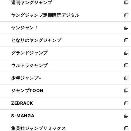
週刊ヤングジャンプ
く
で
ド
ィ
新
開
ウ
ン
し
ヤングジャンプ定期購読デジタル
く
で
ド
い
新
開
ウ
ウ
し
ヤンジャン！
く
で
ィ
い
新
開
ン
ウ
し
となりのヤングジャンプ
く
ド
ィ
い
新
ウ
ン
ウ
し
グランドジャンプ
で
ド
ィ
い
新
開
ウ
ン
ウ
し
ウルトラジャンプ
く
で
ド
ィ
い
新
開
ウ
ン
ウ
し
少年ジャンプ+
く
で
ド
ィ
い
新
開
ウ
ン
ウ
し
ジャンプTOON
く
で
ド
ィ
い
新
開
ウ
ン
ウ
し
ZEBRACK
く
で
ド
ィ
い
新
開
ウ
ン
ウ
し
S-MANGA
く
で
ド
ィ
い
新
開
ウ
ン
ウ
し
集英社ジャンプリミックス
く
で
ド
ィ
い
新