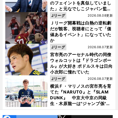
のフェイントを真似していまし
た」と元なでしこジャパン監
督・佐々木則夫
Jリーグ
2026.08.08更新
Ｊリーグ開幕戦は白熱の逆転劇
だが観客、視聴者にとって「価
値あるイベント」になっていた
か
Jリーグ
2026.08.07更新
宮市亮のアーセナル時代の同僚
ウォルコットは『ドラゴンボー
ル』が大好き ポドルスキは日向
小次郎に憧れていた
Jリーグ
2026.08.07更新
横浜Ｆ・マリノスの宮市亮を育
てた『NARUTO』と『SLAM
DUNK』 中京大中京の同級
生・木原龍一は"ジャンプ係"だ
った