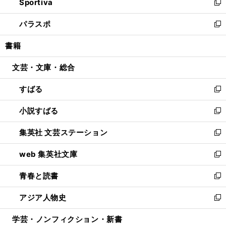
Sportiva
く
ド
ィ
い
新
ウ
ン
ウ
し
パラスポ
で
ド
ィ
い
新
開
ウ
ン
ウ
し
書籍
く
で
ド
ィ
い
開
ウ
ン
ウ
文芸・文庫・総合
く
で
ド
ィ
開
ウ
ン
すばる
く
で
ド
新
開
ウ
し
小説すばる
く
で
い
新
開
ウ
し
集英社 文芸ステーション
く
ィ
い
新
ン
ウ
し
web 集英社文庫
ド
ィ
い
新
ウ
ン
ウ
し
青春と読書
で
ド
ィ
い
新
開
ウ
ン
ウ
し
アジア人物史
く
で
ド
ィ
い
新
開
ウ
ン
ウ
し
学芸・ノンフィクション・新書
く
で
ド
ィ
い