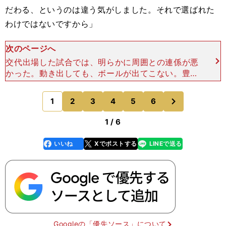
だわる、というのは違う気がしました。それで選ばれた
わけではないですから」
次のページへ
交代出場した試合では、明らかに周囲との連係が悪
かった。動き出しても、ボールが出てこない。豊田
の長所は一瞬でマークを外し、クロスや裏へのパス
を呼び込むところにあるが、日本代表は頑としてシ
次
1
2
3
4
5
6
のページへ
ョートパスで攻め
1 / 6
いいね
Xでポストする
LINEで送る
line
faceboo
x
k
Googleの「優先ソース」について