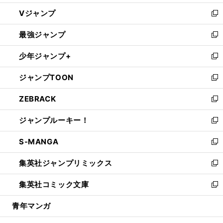
ウ
し
Vジャンプ
ィ
い
新
ン
ウ
し
最強ジャンプ
ド
ィ
い
新
ウ
ン
ウ
し
少年ジャンプ+
で
ド
ィ
い
新
開
ウ
ン
ウ
し
ジャンプTOON
く
で
ド
ィ
い
新
開
ウ
ン
ウ
し
ZEBRACK
く
で
ド
ィ
い
新
開
ウ
ン
ウ
し
ジャンプルーキー！
く
で
ド
ィ
い
新
開
ウ
ン
ウ
し
S-MANGA
く
で
ド
ィ
い
新
開
ウ
ン
ウ
し
集英社ジャンプリミックス
く
で
ド
ィ
い
新
開
ウ
ン
ウ
し
集英社コミック文庫
く
で
ド
ィ
い
新
開
ウ
ン
ウ
し
青年マンガ
く
で
ド
ィ
い
開
ウ
ン
ウ