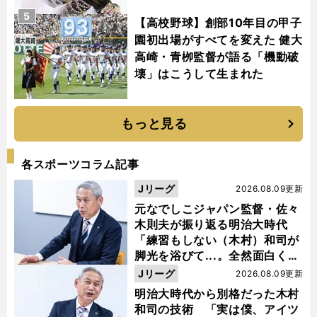
5
【高校野球】創部10年目の甲子
園初出場がすべてを変えた 健大
高崎・青栁監督が語る「機動破
壊」はこうして生まれた
もっと見る
各スポーツコラム記事
Jリーグ
2026.08.09更新
元なでしこジャパン監督・佐々
木則夫が振り返る明治大時代
「練習もしない（木村）和司が
脚光を浴びて...。全然面白くな
い４年間でした」
Jリーグ
2026.08.09更新
明治大時代から別格だった木村
和司の技術 「実は僕、アイツ