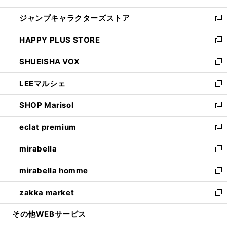
開
ウ
し
ジャンプキャラクターズストア
く
ィ
い
新
ン
ウ
し
HAPPY PLUS STORE
ド
ィ
い
新
ウ
ン
ウ
し
SHUEISHA VOX
で
ド
ィ
い
新
開
ウ
ン
ウ
し
LEEマルシェ
く
で
ド
ィ
い
新
開
ウ
ン
ウ
し
SHOP Marisol
く
で
ド
ィ
い
新
開
ウ
ン
ウ
し
eclat premium
く
で
ド
ィ
い
新
開
ウ
ン
ウ
し
mirabella
く
で
ド
ィ
い
新
開
ウ
ン
ウ
し
mirabella homme
く
で
ド
ィ
い
新
開
ウ
ン
ウ
し
zakka market
く
で
ド
ィ
い
新
開
ウ
ン
ウ
し
その他WEBサービス
く
で
ド
ィ
い
開
ウ
ン
ウ