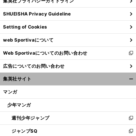
集英社プライバシーガイドライン
い
る
ウ
SHUEISHA Privacy Guideline
ィ
ン
Setting of Cookies
ド
ウ
web Sportivaについて
で
開
Web Sportivaについてのお問い合わせ
く
新
し
広告についてのお問い合わせ
い
ウ
集英社サイト
ィ
開
ン
く/
マンガ
ド
閉
ウ
じ
少年マンガ
で
る
開
週刊少年ジャンプ
く
新
し
ジャンプSQ
い
新