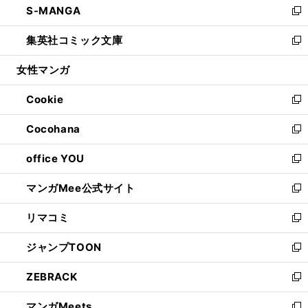
S-MANGA
く
で
ド
ィ
い
新
開
ウ
ン
ウ
し
集英社コミック文庫
く
で
ド
ィ
い
新
開
ウ
ン
ウ
し
女性マンガ
く
で
ド
ィ
い
開
ウ
ン
ウ
Cookie
く
で
ド
ィ
新
開
ウ
ン
し
Cocohana
く
で
ド
い
新
開
ウ
ウ
し
office YOU
く
で
ィ
い
新
開
ン
ウ
し
マンガMee公式サイト
く
ド
ィ
い
新
ウ
ン
ウ
し
リマコミ
で
ド
ィ
い
新
開
ウ
ン
ウ
し
ジャンプTOON
く
で
ド
ィ
い
新
開
ウ
ン
ウ
し
ZEBRACK
く
で
ド
ィ
い
新
開
ウ
ン
ウ
し
マンガMeets
く
で
ド
ィ