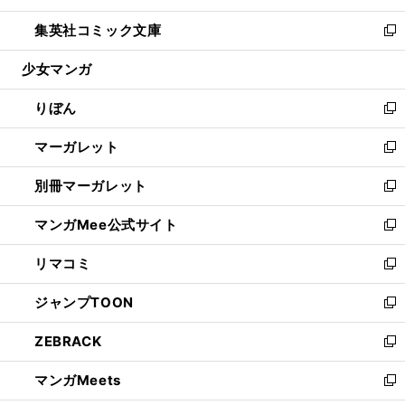
開
ウ
ン
ウ
し
集英社コミック文庫
く
で
ド
ィ
い
新
開
ウ
ン
ウ
し
少女マンガ
く
で
ド
ィ
い
開
ウ
ン
ウ
りぼん
く
で
ド
ィ
新
開
ウ
ン
し
マーガレット
く
で
ド
い
新
開
ウ
ウ
し
別冊マーガレット
く
で
ィ
い
新
開
ン
ウ
し
マンガMee公式サイト
く
ド
ィ
い
新
ウ
ン
ウ
し
リマコミ
で
ド
ィ
い
新
開
ウ
ン
ウ
し
ジャンプTOON
く
で
ド
ィ
い
新
開
ウ
ン
ウ
し
ZEBRACK
く
で
ド
ィ
い
新
開
ウ
ン
ウ
し
マンガMeets
く
で
ド
ィ
い
新
開
ウ
ン
ウ
し