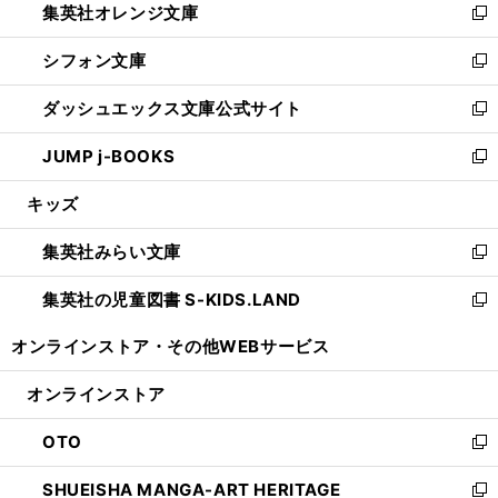
集英社オレンジ文庫
く
で
ド
い
新
開
ウ
ウ
し
シフォン文庫
く
で
ィ
い
新
開
ン
ウ
し
ダッシュエックス文庫公式サイト
く
ド
ィ
い
新
ウ
ン
ウ
し
JUMP j-BOOKS
で
ド
ィ
い
新
開
ウ
ン
ウ
し
キッズ
く
で
ド
ィ
い
開
ウ
ン
ウ
集英社みらい文庫
く
で
ド
ィ
新
開
ウ
ン
し
集英社の児童図書 S-KIDS.LAND
く
で
ド
い
新
開
ウ
ウ
し
オンラインストア・
その他WEBサービス
く
で
ィ
い
開
ン
ウ
オンラインストア
く
ド
ィ
ウ
ン
OTO
で
ド
新
開
ウ
し
SHUEISHA MANGA-ART HERITAGE
く
で
い
新