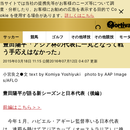
当サイトでは当社の提携先等がお客様のニーズ等について調
査・分析したり、お客様にお勧めの広告を表⽰する⽬的で Co
閉じ
okie を使⽤する場合があります。
詳しくはこちら
る
マイペ
web Sportiva (webスポルティーバ)
検索
メニュ
we
ー
サッカーの記事一覧
Jリーグ他
Jリーグ
豊田陽
b
ジ
サッカー
競馬
ゴルフ
その他球技
その他競技
モー
ス
豊田陽平「アジア杯の代表に一丸となって戦
ポ
う手応えはなかった」
ル
テ
2015年03月18日 11:15 公開
2016年07月12日 04:07 更新
ィ
ー
小宮良之●文 text by Komiya Yoshiyuki photo by AAP Image
バ
s/AFLO
豊田陽平が語る新シーズンと日本代表（後編）
前編はこちら＞＞
今年１月、ハビエル・アギーレ監督率いる日本代表
は、連覇を懸けてアジアカップ（オーストラリア）に挑