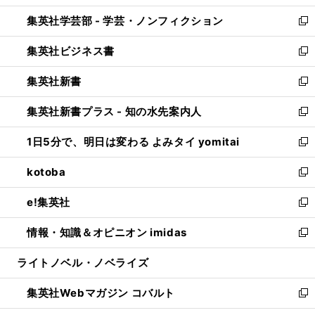
開
ウ
ン
ウ
集英社学芸部 - 学芸・ノンフィクション
く
で
ド
ィ
新
開
ウ
ン
し
集英社ビジネス書
く
で
ド
い
新
開
ウ
ウ
し
集英社新書
く
で
ィ
い
新
開
ン
ウ
し
集英社新書プラス - 知の水先案内人
く
ド
ィ
い
新
ウ
ン
ウ
し
1日5分で、明日は変わる よみタイ yomitai
で
ド
ィ
い
新
開
ウ
ン
ウ
し
kotoba
く
で
ド
ィ
い
新
開
ウ
ン
ウ
し
e!集英社
く
で
ド
ィ
い
新
開
ウ
ン
ウ
し
情報・知識＆オピニオン imidas
く
で
ド
ィ
い
新
開
ウ
ン
ウ
し
ライトノベル・ノベライズ
く
で
ド
ィ
い
開
ウ
ン
ウ
集英社Webマガジン コバルト
く
で
ド
ィ
新
開
ウ
ン
し