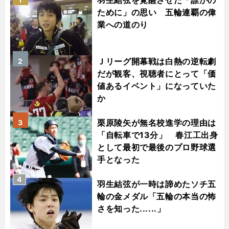
ために」の思い 五輪連覇の偉
業への道のり
Ｊリーグ開幕戦は白熱の逆転劇
2
だが観客、視聴者にとって「価
値あるイベント」になっていた
か
栗原陵矢が無名校進学の理由は
3
「自転車で13分」 春江工出身
として最初で最後のプロ野球選
手となった
4
羽生結弦が一時は諦めたソチ五
輪の金メダル「五輪の本当の怖
さを知った......」