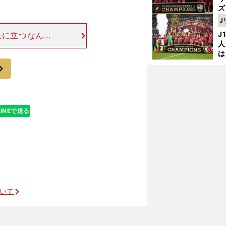
ズ
J
を
J
位に立つなんて
人
試合を見てみな
は
、優勝したい気
に
次
と
LINEで送る
コンフェデでザックジャパンに期待すること
ついて