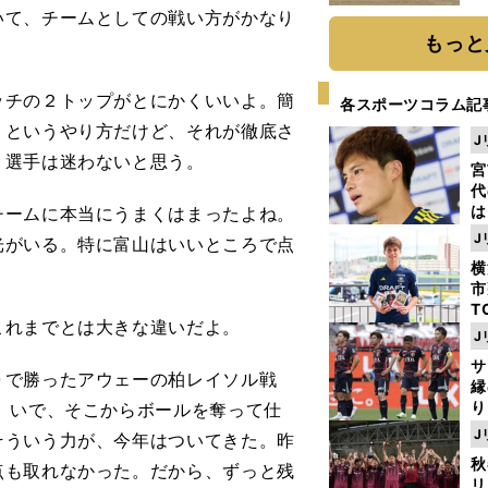
だ
いて、チームとしての戦い方がかなり
もっと
チの２トップがとにかくいいよ。簡
各スポーツコラム記
、というやり方だけど、それが徹底さ
J
、選手は迷わないと思う。
宮
代
は
ームに本当にうまくはまったよね。
が
J
光がいる。特に富山はいいところで点
日
横
た
市
T
れまでとは大きな違いだよ。
K
J
級
サ
ャ
で勝ったアウェーの柏レイソル戦
縁
り
）いで、そこからボールを奪って仕
開
J
そういう力が、今年はついてきた。昨
見
秋
点も取れなかった。だから、ずっと残
リ