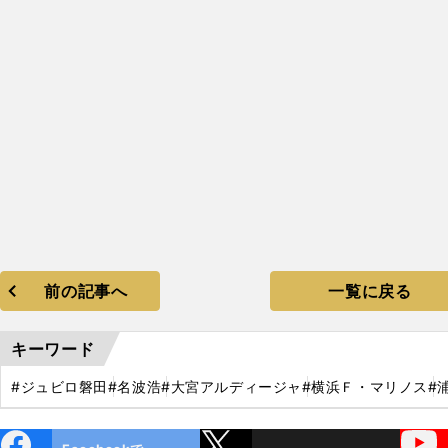
前の記事へ
一覧に戻る
キーワード
#ジュビロ磐田
#名波浩
#大宮アルディージャ
#横浜Ｆ・マリノス
#
ebo
X
YouTube