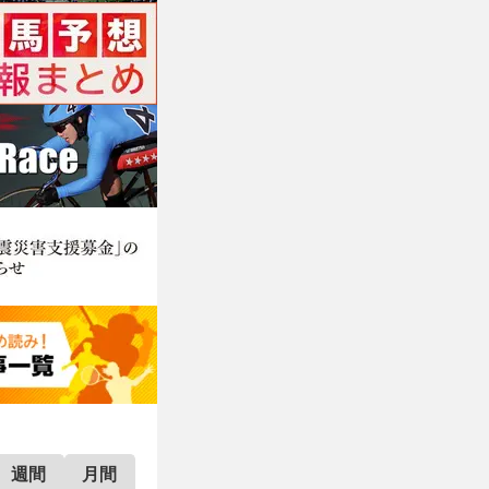
週間
月間