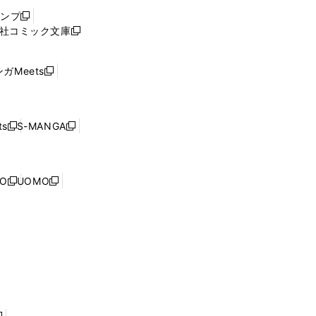
ウ
ャンプ
新
ィ
社コミック文庫
し
新
ン
い
し
ド
ウ
い
ウ
ガMeets
新
ィ
ウ
で
し
ン
ィ
開
い
ド
ン
く
ウ
ウ
ド
s
S-MANGA
新
新
ィ
で
ウ
し
し
ン
開
で
い
い
ド
く
開
ウ
ウ
ウ
NO
UOMO
く
新
新
ィ
ィ
で
し
し
ン
ン
開
い
い
ド
ド
く
ウ
ウ
ウ
ウ
ィ
ィ
で
で
ン
ン
開
開
ド
ド
く
く
ウ
ウ
で
で