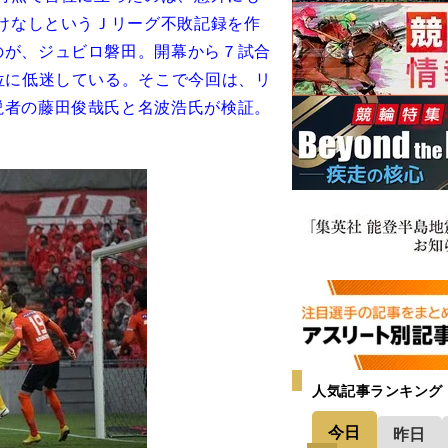
負けなしというＪリーグ不敗記録を作
のが、ジュビロ磐田。開幕から７試合
位に低迷している。そこで今回は、リ
説者の藤田俊哉氏と名波浩氏が検証。
人気記事ランキング
今日
昨日