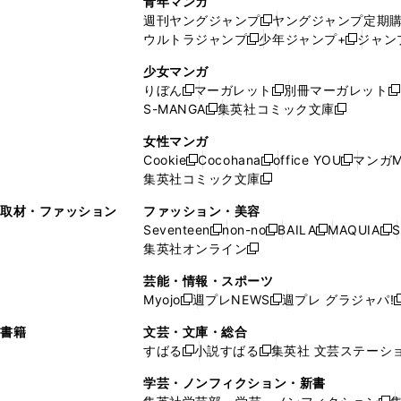
青年マンガ
開
で
い
ウ
ウ
い
週刊ヤングジャンプ
ヤングジャンプ定期
新
く
開
ウ
ィ
ィ
ウ
ウルトラジャンプ
少年ジャンプ+
ジャン
新
し
新
く
ィ
ン
ン
ィ
し
い
し
ン
ド
ド
ン
少女マンガ
い
ウ
い
ド
ウ
ウ
ド
りぼん
マーガレット
別冊マーガレット
新
新
新
ウ
ィ
ウ
ウ
で
で
ウ
S-MANGA
集英社コミック文庫
し
新
し
新
ィ
ン
ィ
で
開
開
で
い
し
い
し
ン
ド
ン
女性マンガ
開
く
く
開
ウ
い
ウ
い
ド
ウ
ド
Cookie
Cocohana
office YOU
マンガM
く
く
新
新
新
ィ
ウ
ィ
ウ
ウ
で
ウ
集英社コミック文庫
し
新
し
し
ン
ィ
ン
ィ
で
開
で
い
し
い
い
ド
ン
ド
ン
取材・ファッション
ファッション・美容
開
く
開
ウ
い
ウ
ウ
ウ
ド
ウ
ド
Seventeen
non-no
BAILA
MAQUIA
S
く
く
新
新
新
新
ィ
ウ
ィ
ィ
で
ウ
で
ウ
集英社オンライン
し
新
し
し
し
ン
ィ
ン
ン
開
で
開
で
い
し
い
い
い
ド
ン
ド
ド
芸能・情報・スポーツ
く
開
く
開
ウ
い
ウ
ウ
ウ
ウ
ド
ウ
ウ
Myojo
週プレNEWS
週プレ グラジャパ!
く
く
新
新
新
ィ
ウ
ィ
ィ
ィ
で
ウ
で
で
し
し
ン
ィ
ン
ン
ン
書籍
文芸・文庫・総合
開
で
開
開
い
い
ド
ン
ド
ド
ド
すばる
小説すばる
集英社 文芸ステーシ
く
開
く
く
新
新
ウ
ウ
ウ
ド
ウ
ウ
ウ
く
し
し
ィ
ィ
学芸・ノンフィクション・新書
で
ウ
で
で
で
い
い
ン
ン