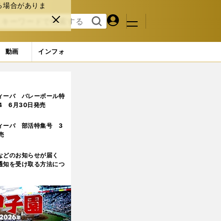
る場合がありま
マイペ
閉じ
検索
メニュ
ー
る
す
ジ
る
動画
インフォ
ィーバ バレーボール特
.4 6月30日発売
ィーバ 部活特集号 3
売
などのお知らせが届く
通知を受け取る方法につ