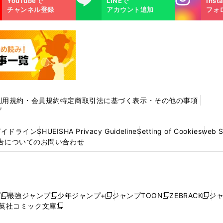
YouTubeで
LINEで
Inst
m
チャンネル登録
アカウント追加
フォ
利用規約・会員規約
特定商取引法に基づく表示・その他の事項
プ
ガイドライン
SHUEISHA Privacy Guideline
Setting of Cookies
web 
告についてのお問い合わせ
プ
最強ジャンプ
少年ジャンプ+
ジャンプTOON
ZEBRACK
ジ
新
新
新
新
新
英社コミック文庫
し
新
し
し
し
し
い
い
し
い
い
い