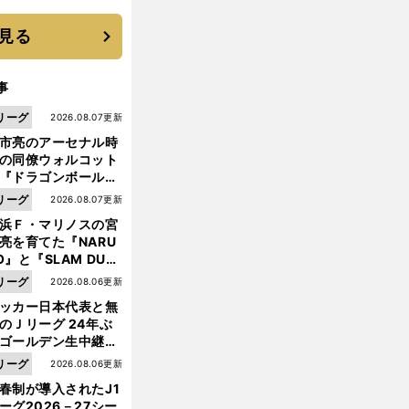
優勝校はここだ！
見る
事
リーグ
2026.08.07更新
市亮のアーセナル時
の同僚ウォルコット
『ドラゴンボール』
大好き ポドルスキは
リーグ
2026.08.07更新
向小次郎に憧れてい
浜Ｆ・マリノスの宮
亮を育てた『NARU
O』と『SLAM DUN
』 中京大中京の同
リーグ
2026.08.06更新
生・木原龍一は"ジ
ッカー日本代表と無
ンプ係"だった
のＪリーグ 24年ぶ
ゴールデン生中継の
幕戦でヘタな試合は
リーグ
2026.08.06更新
せられない
春制が導入されたJ1
ーグ2026－27シー