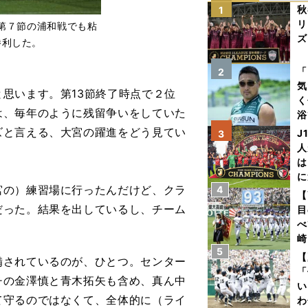
秋
1
リ
第７節の浦和戦でも粘
ズ
勝利した。
を
「
2
気
思います。第13節終了時点で２位
く
は、毎年のように残留争いをしていた
浴
太
ズと言える、大宮の躍進をどう見てい
J
3
ァ
人
は
に
の）練習場に行ったんだけど、クラ
4
と
【
だった。結果を出しているし、チーム
目
べ
崎
5
「
【
備されているのが、ひとつ。センター
て
「
チの金澤慎と青木拓矢も含め、真ん中
い
て守るのではなくて、全体的に（ライ
わ