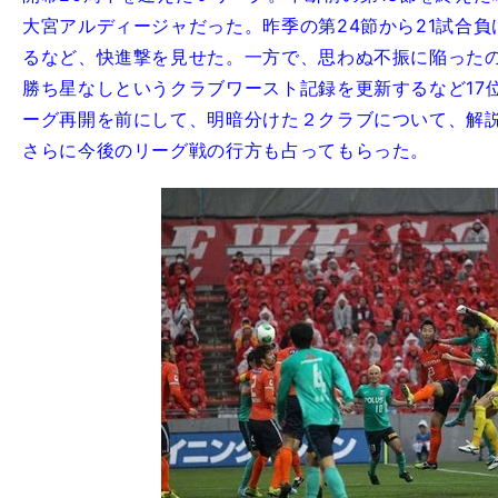
大宮アルディージャだった。昨季の第24節から21試合
るなど、快進撃を見せた。一方で、思わぬ不振に陥った
勝ち星なしというクラブワースト記録を更新するなど17
ーグ再開を前にして、明暗分けた２クラブについて、解
さらに今後のリーグ戦の行方も占ってもらった。