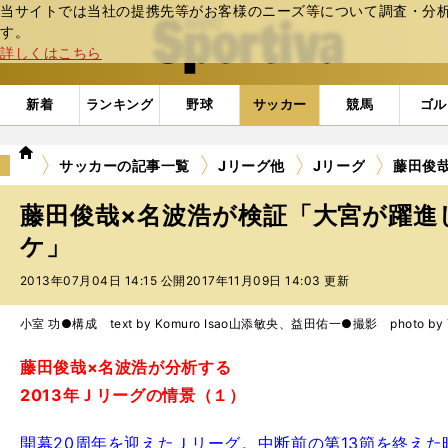
当サイトでは当社の提携先等がお客様のニーズ等について調査・分析し
web Sportiva (webスポルティーバ)
す。
詳しくはこちら
新着
ランキング
野球
サッカー
競馬
ゴル
we
サッカーの記事一覧
Jリーグ他
Jリーグ
藤田俊
b
ス
藤田俊哉×名波浩が検証「大宮が躍進
ポ
ル
ケ」
テ
2013年07月04日 14:15 公開
2017年11月09日 14:03 更新
ィ
ー
バ
小室 功●構成 text by Komuro Isao
山添敏央、益田佑一●撮影 photo by Yama
藤田俊哉×名波浩が分析する
2013年Ｊリーグの情景（１）
開幕20周年を迎えたＪリーグ。中断前の第13節を終え