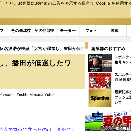
たり、お客様にお勧めの広告を表⽰する⽬的で Cookie を使⽤す
フ
その他球技
その他競技
モーター
フォト
連載
哉×名波浩が検証「大宮が躍進し、磐田が低迷したワケ」
編集部のおすすめ
スポルテ
し、磐田が低迷したワ
集号 Vol
スポルテ
月16日発
最新記事
zoe Toshio,Masuda Yuichi
プッシュ
いて
た時点で首位に立ったのは、意外にも