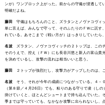
ンが）ワンブロック上がった。前からの守備が浸透して
明確だよね。
藤田
守備はもちろんのこと、ズラタンとノヴァコヴィッ
単に言えば、みんなで守って、そのふたりのＦＷに託す
れている。あそこまで（戦い方が）はっきりしていたら
名波
ズラタン、ノヴァコヴィッチの２トップは、このチ
そのうえで、控え（ＦＷ）にも長谷川悠と新人の富山貴
を決めているし、攻撃の流れは相当いいと思う。
藤田
２トップが強烈だし、攻撃力がアップしたのは、こ
名波
そう、それが今年の成績につながっている。４－０
（第８節／４月26日）でも、粘りのある守りで凌（しの
掛けていくと、ほとんどシュートまで持ち込んでいた。
季までは守っていても、なかなか攻撃に出られないし、