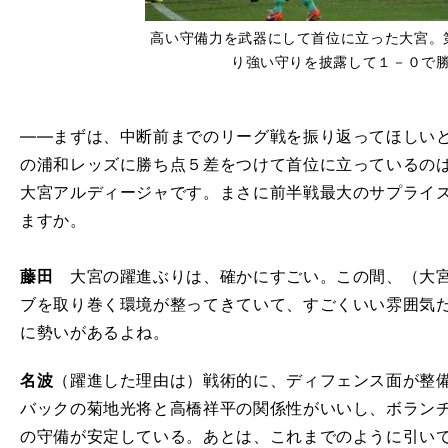
高い守備力を武器にして首位に立った大宮。
り強い守りを披露して１－０で
――まずは、中断前までのリーグ戦を振り返ってほしいと
の浦和レッズに勝ち点５差をつけて首位に立っているの
大宮アルディージャです。まさに前半戦最大のサプライ
ますか。
藤田
大宮の躍進ぶりは、確かにすごい。この間、（大宮
ブを取り巻く環境が整ってきていて、すごくいい雰囲気
に勢いがあるよね。
名波
（躍進した理由は）戦術的に、ディフェンス面が整
バックの菊地光将と高橋祥平の関係性がいいし、ボラン
の守備が安定している。あとは、これまでのように引い