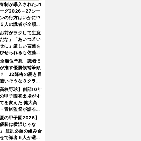
春制が導入されたJ1
ーグ2026－27シー
ンの行方はいかに!?
５人の識者が全順位
大胆予想
お前がラクして生意
だな」「あいつ若い
せに」厳しい言葉を
びせられるも佐藤慎
郎が貫いた誇りとフ
1全順位予想 識者５
ンへの思い
が推す優勝候補筆頭
？ J2降格の憂き目
遭いそうな３クラブ
は？
高校野球】創部10年
の甲子園初出場がす
てを変えた 健大高
・青栁監督が語る
機動破壊」はこうし
夏の甲子園2026】
生まれた
優勝は横浜じゃな
」 波乱必至の組み合
せで識者５人が選ん