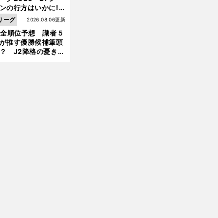
ンの行方はいかに!?
５人の識者が全順位
リーグ
2026.08.06更新
大胆予想
1全順位予想 識者５
が推す優勝候補筆頭
？ J2降格の憂き目
遭いそうな３クラブ
は？
前
へ