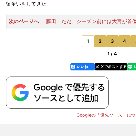
留争いをしてきた。
次のページへ
藤田 ただ、シーズン前には大宮が首
思っていなかった。優勝できるかどうかは、中断明けの
いとわからないよね。――首位にいることを意識したり
持ちが出てきたり、そう
1
2
3
4
のページへ
1 / 4
？
いいね
Xでポストする
line
faceboo
x
k
Googleの「優先ソース」に