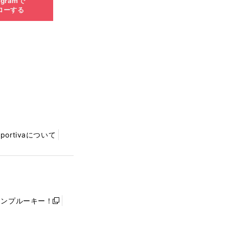
agramで
ローする
Sportivaについて
ャンプルーキー！
新
し
い