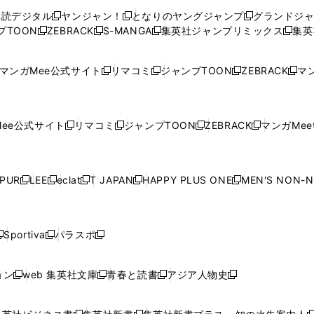
ウ
ウ
い
ウ
ウ
ウ
購読デジタル
ヤンジャン！
となりのヤングジャンプ
グランドジ
新
新
新
ィ
ィ
ウ
ィ
ィ
ィ
プTOON
ZEBRACK
S-MANGA
集英社ジャンプリミックス
集英
新
し
新
し
新
し
新
ン
ン
ィ
ン
ン
ン
し
い
し
い
し
い
し
ド
ド
ン
ド
ド
ド
い
ウ
い
ウ
い
ウ
い
ウ
ウ
ド
ウ
ウ
ウ
マンガMee公式サイト
リマコミ
ジャンプTOON
ZEBRACK
マン
新
新
新
新
ウ
ィ
ウ
ィ
ウ
ィ
ウ
で
で
ウ
で
で
で
し
し
し
し
し
ィ
ン
ィ
ン
ィ
ン
ィ
開
開
で
開
開
開
い
い
い
い
い
ン
ド
ン
ド
ン
ド
ン
く
く
開
く
く
く
ウ
ウ
ウ
ウ
ウ
ド
ウ
ド
ウ
ド
ウ
ド
ee公式サイト
リマコミ
ジャンプTOON
ZEBRACK
マンガMeet
く
新
新
新
新
ィ
ィ
ィ
ィ
ィ
ウ
で
ウ
で
ウ
で
ウ
し
し
し
し
ン
ン
ン
ン
ン
で
開
で
開
で
開
で
い
い
い
い
ド
ド
ド
ド
ド
開
く
開
く
開
く
開
ウ
ウ
ウ
ウ
ウ
ウ
ウ
ウ
ウ
PUR
LEE
eclat
T JAPAN
HAPPY PLUS ONE
MEN'S NON-
く
く
く
く
新
新
新
新
新
ィ
ィ
ィ
ィ
で
で
で
で
で
し
し
し
し
し
ン
ン
ン
ン
開
開
開
開
開
い
い
い
い
い
ド
ド
ド
ド
く
く
く
く
く
ウ
ウ
ウ
ウ
ウ
ウ
ウ
ウ
ウ
Sportiva
パラスポ
新
新
ィ
ィ
ィ
ィ
ィ
で
で
で
で
し
し
し
ン
ン
ン
ン
ン
開
開
開
開
い
い
い
ド
ド
ド
ド
ド
ョン
web 集英社文庫
青春と読書
アジア人物史
く
く
く
く
新
新
新
新
ウ
ウ
ウ
ウ
ウ
ウ
ウ
ウ
し
し
し
し
ィ
ィ
ィ
で
で
で
で
で
い
い
い
い
ン
ン
ン