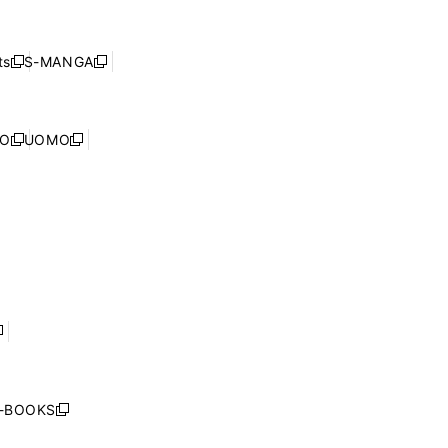
し
ン
ィ
開
い
ド
ン
く
ウ
ウ
ド
s
S-MANGA
新
新
ィ
で
ウ
し
し
ン
開
で
い
い
ド
く
開
ウ
ウ
ウ
NO
UOMO
く
新
新
ィ
ィ
で
し
し
ン
ン
開
い
い
ド
ド
く
ウ
ウ
ウ
ウ
ィ
ィ
で
で
ン
ン
開
開
ド
ド
く
く
ウ
ウ
で
で
開
開
く
く
し
い
ウ
j-BOOKS
新
ィ
し
ン