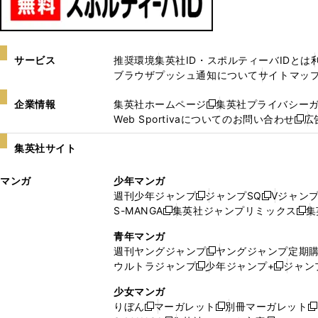
サービス
推奨環境
集英社ID・スポルティーバIDとは
ブラウザプッシュ通知について
サイトマッ
企業情報
集英社ホームページ
集英社プライバシー
新
Web Sportivaについてのお問い合わせ
広
し
新
い
し
集英社サイト
ウ
い
ィ
ウ
マンガ
少年マンガ
ン
ィ
週刊少年ジャンプ
ジャンプSQ
Vジャン
ド
ン
新
新
S-MANGA
集英社ジャンプリミックス
集
ウ
ド
新
し
し
新
で
ウ
し
い
い
し
青年マンガ
開
で
い
ウ
ウ
い
週刊ヤングジャンプ
ヤングジャンプ定期
新
く
開
ウ
ィ
ィ
ウ
ウルトラジャンプ
少年ジャンプ+
ジャン
新
し
新
く
ィ
ン
ン
ィ
し
い
し
ン
ド
ド
ン
少女マンガ
い
ウ
い
ド
ウ
ウ
ド
りぼん
マーガレット
別冊マーガレット
新
新
新
ウ
ィ
ウ
ウ
で
で
ウ