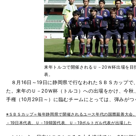
来年トルコで開催されるＵ－20Ｗ杯出場を目
表。
８月16日～19日に静岡県で行なわれたＳＢＳカップで
た。来年のＵ－20Ｗ杯（トルコ）への出場をかけ、今秋
手権（10月29日～）に臨むチームにとっては、弾みが
※ＳＢＳカップ＝毎年静岡県で開催されるユース年代の国際親善大会
－19日本代表、Ｕ－19韓国代表、Ｕ－19ポルトガル代表が出場した