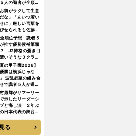
５人の識者が全順位
大胆予想
お前がラクして生意
だな」「あいつ若い
せに」厳しい言葉を
びせられるも佐藤慎
郎が貫いた誇りとフ
1全順位予想 識者５
ンへの思い
が推す優勝候補筆頭
？ J2降格の憂き目
遭いそうな３クラブ
は？
夏の甲子園2026】
優勝は横浜じゃな
」 波乱必至の組み合
せで識者５人が選ん
優勝校はここだ！
村勇輝がサマーリー
で示したリーダーシ
プと悔し涙 ２年ぶ
の日本代表の舞台を
に３年目のNBA挑戦
続く
見る