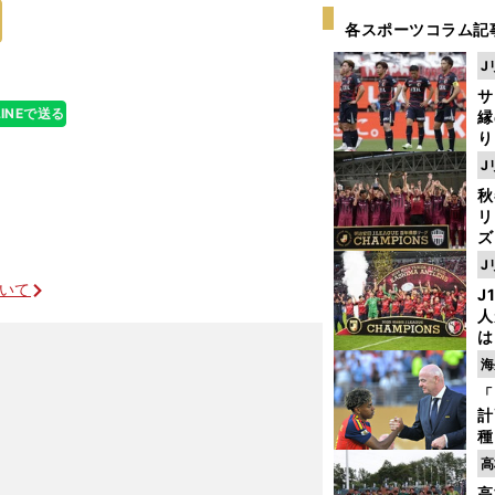
各スポーツコラム記
J
サ
LINEで送る
縁
り
開
J
見
秋
リ
ズ
J
を
ついて
J
人
は
に
海
と
「
計
種
ィ
高
起
高