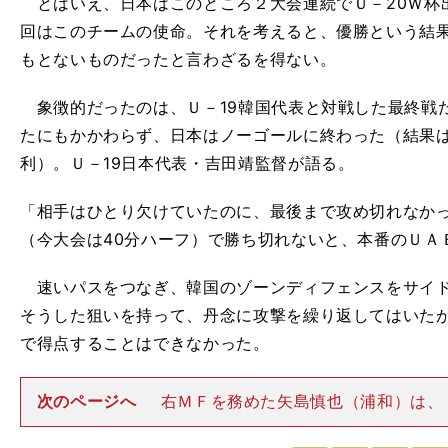
とはいえ、日本はこのところ２大会連続でＵ－20Ｗ杯
回はこのチームの使命。それを考えると、優勝という結
もとないものだったと言わざるを得ない。
象徴的だったのは、Ｕ－19韓国代表と対戦した最終戦
たにもかかわらず、日本はノーゴールに終わった（結果
利）。Ｕ－19日本代表・吉田靖監督が語る。
「相手はひとり欠けていたのに、最後まで攻め切れなかっ
（今大会は40分ハーフ）で勝ち切れないと、本番のＵＡ
速いパスをつなぎ、韓国のゾーンディフェンスをサイド
そうした狙いを持って、丹念に攻撃を繰り返してはいた
で得点することはできなかった。
次のページへ
右ＭＦを務めた矢島慎也（浦和）は、
は、10人になっても（横への）スライドが速くて、戻り
しながらも、「ここでパスが出れば、チャンスになると