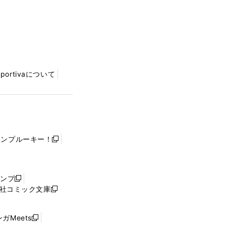
Sportivaについて
ャンプルーキー！
新
し
い
ウ
ャンプ
新
ィ
社コミック文庫
し
新
ン
い
し
ド
ウ
い
ウ
ガMeets
新
ィ
ウ
で