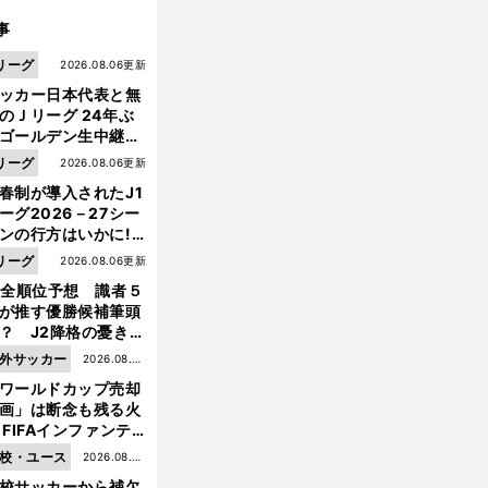
事
リーグ
2026.08.06更新
ッカー日本代表と無
のＪリーグ 24年ぶ
ゴールデン生中継の
幕戦でヘタな試合は
リーグ
2026.08.06更新
せられない
春制が導入されたJ1
ーグ2026－27シー
ンの行方はいかに!?
５人の識者が全順位
リーグ
2026.08.06更新
大胆予想
1全順位予想 識者５
が推す優勝候補筆頭
？ J2降格の憂き目
遭いそうな３クラブ
外サッカー
2026.08.05
は？
ワールドカップ売却
更新
画」は断念も残る火
前
 FIFAインファンテ
へ
ーノ会長体制に何が
校・ユース
2026.08.05
きているのか
校サッカーから補欠
更新