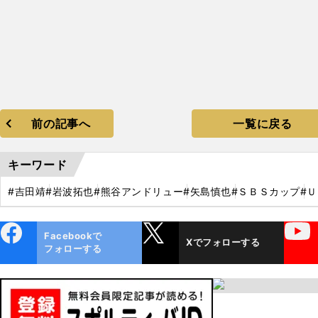
前の記事へ
一覧に戻る
キーワード
#吉田靖
#岩波拓也
#熊谷アンドリュー
#矢島慎也
#ＳＢＳカップ
#Ｕ
ebo
X
YouTube
Facebookで
Xでフォローする
ok
フォローする