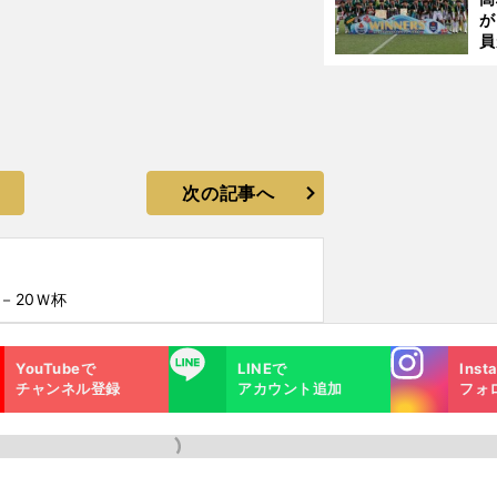
が
員
み
次の記事へ
－20Ｗ杯
Instagra
LINE
YouTubeで
LINEで
Inst
m
チャンネル登録
アカウント追加
フォ