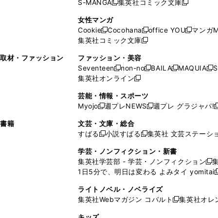
S-MANGA
集英社コミック文庫
し
新
し
新
ィ
ン
ィ
で
開
開
で
い
し
い
し
ン
ド
ン
女性マンガ
開
く
く
開
ウ
い
ウ
い
ド
ウ
ド
Cookie
Cocohana
office YOU
マンガM
く
く
新
新
新
ィ
ウ
ィ
ウ
ウ
で
ウ
集英社コミック文庫
し
新
し
し
ン
ィ
ン
ィ
で
開
で
い
し
い
い
ド
ン
ド
ン
取材・ファッション
ファッション・美容
開
く
開
ウ
い
ウ
ウ
ウ
ド
ウ
ド
Seventeen
non-no
BAILA
MAQUIA
S
く
く
新
新
新
新
ィ
ウ
ィ
ィ
で
ウ
で
ウ
集英社オンライン
し
新
し
し
し
ン
ィ
ン
ン
開
で
開
で
い
し
い
い
い
ド
ン
ド
ド
芸能・情報・スポーツ
く
開
く
開
ウ
い
ウ
ウ
ウ
ウ
ド
ウ
ウ
Myojo
週プレNEWS
週プレ グラジャパ!
く
く
新
新
新
ィ
ウ
ィ
ィ
ィ
で
ウ
で
で
し
し
ン
ィ
ン
ン
ン
書籍
文芸・文庫・総合
開
で
開
開
い
い
ド
ン
ド
ド
ド
すばる
小説すばる
集英社 文芸ステーシ
く
開
く
く
新
新
ウ
ウ
ウ
ド
ウ
ウ
ウ
く
し
し
ィ
ィ
学芸・ノンフィクション・新書
で
ウ
で
で
で
い
い
ン
ン
集英社学芸部 - 学芸・ノンフィクション
開
で
開
開
開
新
ウ
ウ
ド
ド
1日5分で、明日は変わる よみタイ yomitai
く
開
く
く
く
し
新
ィ
ィ
ウ
ウ
く
い
ン
ン
ライトノベル・ノベライズ
で
で
ウ
ド
ド
集英社Webマガジン コバルト
集英社オレ
開
開
新
ィ
ウ
ウ
く
く
し
ン
キッズ
で
で