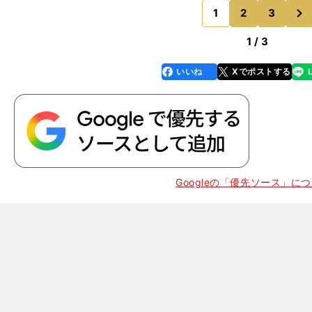
次
かあった。もっとゴール前
1
2
3
のページへ
1 / 3
いいね
Xでポストする
line
faceboo
x
k
Googleの「優先ソース」に
】
？
J1