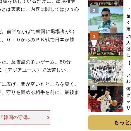
出場を逃しているだけに、出場権奪
を
果とは裏腹に、内容に関しては少々心
「
2
気
く
浴
だ。前半なかばで韓国に退場者が出
太
J
3
は、０－０からのＰＫ戦で日本が勝
ァ
人
は
に
4
と
た。反省点の多いゲーム。80分
【
「
Ｅ（アジアユース）では苦しい」
い
わ
に広げ、間が空いたところを突く。
5
だ
河
が、守りを固める相手を前に、最後ま
グ
ッ
り
糧
「韓国の守備
は
もっと
も速かった」と
いう場面は何度