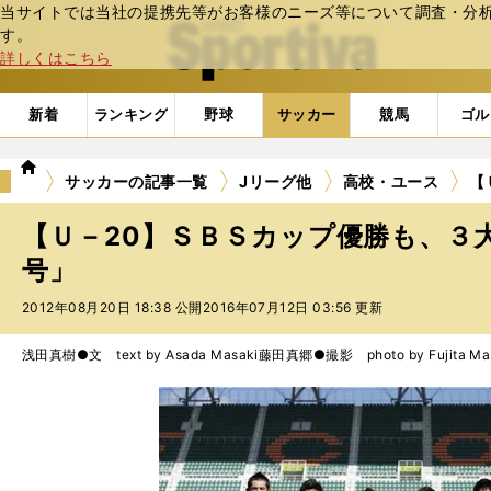
当サイトでは当社の提携先等がお客様のニーズ等について調査・分析し
web Sportiva (webスポルティーバ)
す。
詳しくはこちら
新着
ランキング
野球
サッカー
競馬
ゴル
we
サッカーの記事一覧
Jリーグ他
高校・ユース
【
b
ス
【Ｕ－20】ＳＢＳカップ優勝も、３
ポ
ル
号」
テ
2012年08月20日 18:38 公開
2016年07月12日 03:56 更新
ィ
ー
バ
浅田真樹●文 text by Asada Masaki
藤田真郷●撮影 photo by Fujita Ma