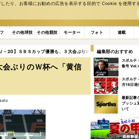
たり、お客様にお勧めの広告を表⽰する⽬的で Cookie を使⽤す
フ
その他球技
その他競技
モーター
フォト
連載
Ｕ－20】ＳＢＳカップ優勝も、３大会ぶりのＷ杯へ「黄信号」
編集部のおすすめ
スポルテ
大会ぶりのＷ杯へ「黄信
集号 Vol
スポルテ
月16日発
最新記事
sato
プッシュ
いて