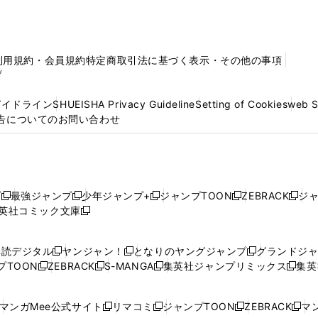
利用規約・会員規約
特定商取引法に基づく表示・その他の事項
プ
ガイドライン
SHUEISHA Privacy Guideline
Setting of Cookies
web 
告についてのお問い合わせ
プ
最強ジャンプ
少年ジャンプ+
ジャンプTOON
ZEBRACK
ジ
新
新
新
新
新
英社コミック文庫
し
新
し
し
し
し
い
い
し
い
い
い
ウ
ウ
い
ウ
ウ
ウ
購読デジタル
ヤンジャン！
となりのヤングジャンプ
グランドジ
新
新
新
ィ
ィ
ウ
ィ
ィ
ィ
プTOON
ZEBRACK
S-MANGA
集英社ジャンプリミックス
集英
新
し
新
し
新
し
新
ン
ン
ィ
ン
ン
ン
し
い
し
い
し
い
し
ド
ド
ン
ド
ド
ド
い
ウ
い
ウ
い
ウ
い
ウ
ウ
ド
ウ
ウ
ウ
マンガMee公式サイト
リマコミ
ジャンプTOON
ZEBRACK
マン
新
新
新
新
ウ
ィ
ウ
ィ
ウ
ィ
ウ
で
で
ウ
で
で
で