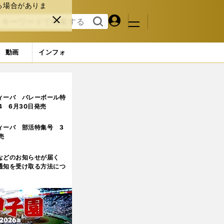
る場合がありま
マイペ
閉じ
検索
メニュ
ー
る
す
ジ
る
動画
インフォ
ィーバ バレーボール特
.4 6月30日発売
ィーバ 部活特集号 3
売
などのお知らせが届く
通知を受け取る方法につ