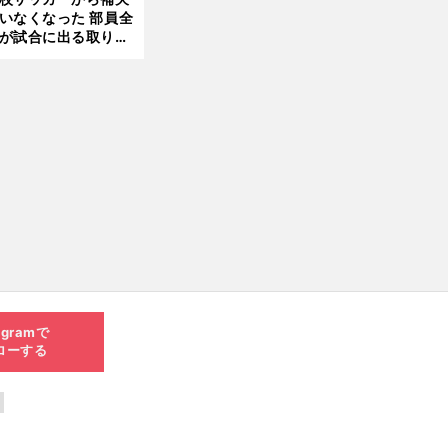
いなくなった 部員全
が試合に出る取り組
が進んでいる
agramで
ローする