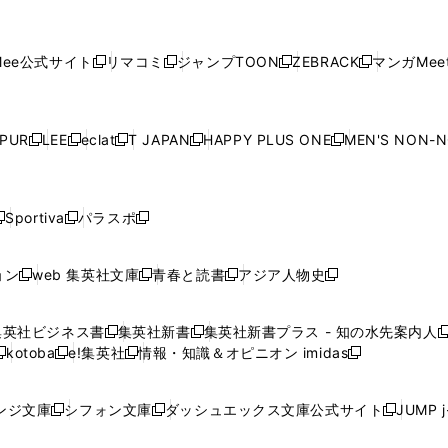
し
し
し
し
し
ィ
ン
ィ
ン
ィ
ン
ィ
開
開
で
開
開
開
い
い
い
い
い
ン
ド
ン
ド
ン
ド
ン
く
く
開
く
く
く
ウ
ウ
ウ
ウ
ウ
ド
ウ
ド
ウ
ド
ウ
ド
ee公式サイト
リマコミ
ジャンプTOON
ZEBRACK
マンガMeet
く
新
新
新
新
ィ
ィ
ィ
ィ
ィ
ウ
で
ウ
で
ウ
で
ウ
し
し
し
し
ン
ン
ン
ン
ン
で
開
で
開
で
開
で
い
い
い
い
ド
ド
ド
ド
ド
開
く
開
く
開
く
開
ウ
ウ
ウ
ウ
ウ
ウ
ウ
ウ
ウ
PUR
LEE
eclat
T JAPAN
HAPPY PLUS ONE
MEN'S NON-
く
く
く
く
新
新
新
新
新
ィ
ィ
ィ
ィ
で
で
で
で
で
し
し
し
し
し
ン
ン
ン
ン
開
開
開
開
開
い
い
い
い
い
ド
ド
ド
ド
く
く
く
く
く
ウ
ウ
ウ
ウ
ウ
ウ
ウ
ウ
ウ
Sportiva
パラスポ
新
新
ィ
ィ
ィ
ィ
ィ
で
で
で
で
し
し
し
ン
ン
ン
ン
ン
開
開
開
開
い
い
い
ド
ド
ド
ド
ド
ョン
web 集英社文庫
青春と読書
アジア人物史
く
く
く
く
新
新
新
新
ウ
ウ
ウ
ウ
ウ
ウ
ウ
ウ
し
し
し
し
ィ
ィ
ィ
で
で
で
で
で
い
い
い
い
ン
ン
ン
集英社ビジネス書
集英社新書
集英社新書プラス - 知の水先案内人
開
開
開
開
開
新
新
新
ウ
ウ
ウ
ウ
ド
ド
ド
kotoba
e!集英社
情報・知識＆オピニオン imidas
く
く
く
く
く
新
し
新
し
新
ィ
ィ
ィ
ィ
ウ
ウ
ウ
し
し
い
し
い
し
ン
ン
ン
ン
で
で
で
い
い
ウ
い
ウ
い
ド
ド
ド
ド
ンジ文庫
シフォン文庫
ダッシュエックス文庫公式サイト
JUMP 
開
開
開
新
新
新
ウ
ウ
ィ
ウ
ィ
ウ
ウ
ウ
ウ
ウ
く
く
く
し
し
し
ィ
ィ
ン
ィ
ン
ィ
で
で
で
で