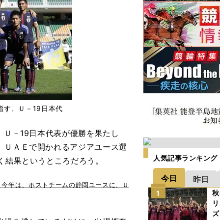
指す、Ｕ－19日本代
、Ｕ－19日本代表が優勝を果たし
、ＵＡＥで開かれるアジアユース選
人気記事ランキング
つく結果というところだろう。
今日
昨日
。今年は、ホストチームの静岡ユースに、Ｕ
秋
1
リ
ズ