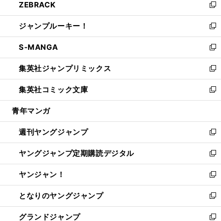
ZEBRACK
く
で
ド
ィ
い
新
開
ウ
ン
ウ
し
ジャンプルーキー！
く
で
ド
ィ
い
新
開
ウ
ン
ウ
し
S-MANGA
く
で
ド
ィ
い
新
開
ウ
ン
ウ
し
集英社ジャンプリミックス
く
で
ド
ィ
い
新
開
ウ
ン
ウ
し
集英社コミック文庫
く
で
ド
ィ
い
新
開
ウ
ン
ウ
し
青年マンガ
く
で
ド
ィ
い
開
ウ
ン
ウ
週刊ヤングジャンプ
く
で
ド
ィ
新
開
ウ
ン
し
ヤングジャンプ定期購読デジタル
く
で
ド
い
新
開
ウ
ウ
し
ヤンジャン！
く
で
ィ
い
新
開
ン
ウ
し
となりのヤングジャンプ
く
ド
ィ
い
新
ウ
ン
ウ
し
グランドジャンプ
で
ド
ィ
い
新