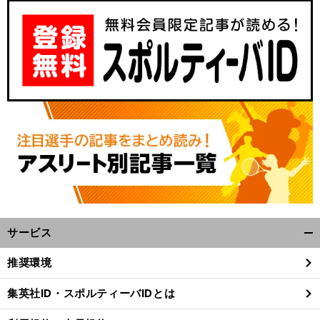
サービス
開
く/
推奨環境
閉
じ
集英社ID・スポルティーバIDとは
る