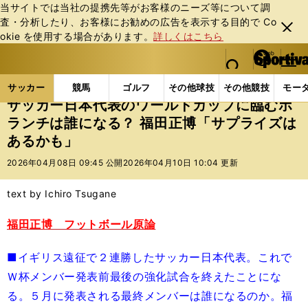
当サイトでは当社の提携先等がお客様のニーズ等について調
査・分析したり、お客様にお勧めの広告を表⽰する⽬的で Co
閉じ
okie を使⽤する場合があります。
詳しくはこちら
る
マイペ
web Sportiva (webスポルティーバ)
検索
メニュ
we
ー
サッカーの記事一覧
サッカー代表
日本代表
サ
b
ジ
サッカー
競馬
ゴルフ
その他球技
その他競技
モー
ス
サッカー日本代表のワールドカップに臨むボ
ポ
ランチは誰になる？ 福田正博「サプライズは
ル
あるかも」
テ
ィ
2026年04月08日 09:45 公開
2026年04月10日 10:04 更新
ー
バ
text by Ichiro Tsugane
福田正博 フットボール原論
■イギリス遠征で２連勝したサッカー日本代表。これで
Ｗ杯メンバー発表前最後の強化試合を終えたことにな
る。５月に発表される最終メンバーは誰になるのか。福