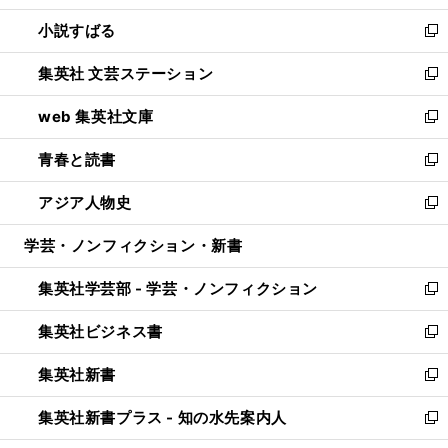
開
ウ
し
小説すばる
く
で
い
新
開
ウ
し
集英社 文芸ステーション
く
ィ
い
新
ン
ウ
し
web 集英社文庫
ド
ィ
い
新
ウ
ン
ウ
し
青春と読書
で
ド
ィ
い
新
開
ウ
ン
ウ
し
アジア人物史
く
で
ド
ィ
い
新
開
ウ
ン
ウ
し
学芸・ノンフィクション・新書
く
で
ド
ィ
い
開
ウ
ン
ウ
集英社学芸部 - 学芸・ノンフィクション
く
で
ド
ィ
新
開
ウ
ン
し
集英社ビジネス書
く
で
ド
い
新
開
ウ
ウ
し
集英社新書
く
で
ィ
い
新
開
ン
ウ
し
集英社新書プラス - 知の水先案内人
く
ド
ィ
い
新
ウ
ン
ウ
し