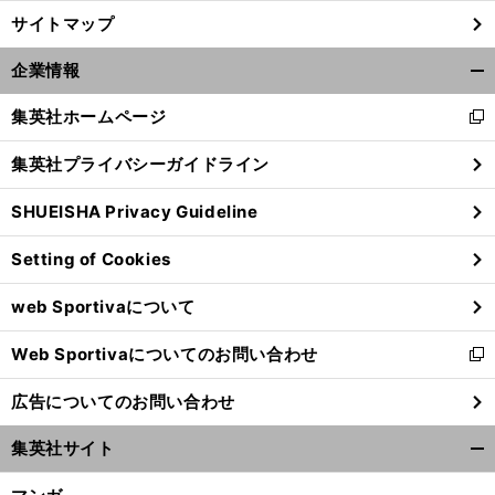
サイトマップ
企業情報
開
く/
集英社ホームページ
新
閉
し
じ
集英社プライバシーガイドライン
い
る
ウ
SHUEISHA Privacy Guideline
ィ
ン
Setting of Cookies
ド
ウ
web Sportivaについて
で
開
Web Sportivaについてのお問い合わせ
く
新
し
広告についてのお問い合わせ
い
ウ
集英社サイト
ィ
開
ン
く/