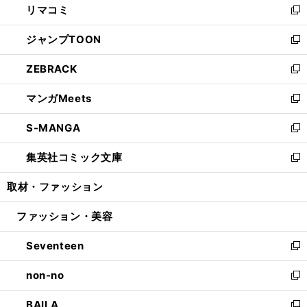
リマコミ
で
ド
ィ
い
新
開
ウ
ン
ウ
し
ジャンプTOON
く
で
ド
ィ
い
新
開
ウ
ン
ウ
し
ZEBRACK
く
で
ド
ィ
い
新
開
ウ
ン
ウ
し
マンガMeets
く
で
ド
ィ
い
新
開
ウ
ン
ウ
し
S-MANGA
く
で
ド
ィ
い
新
開
ウ
ン
ウ
し
集英社コミック文庫
く
で
ド
ィ
い
新
開
ウ
ン
ウ
し
取材・ファッション
く
で
ド
ィ
い
開
ウ
ン
ウ
ファッション・美容
く
で
ド
ィ
開
ウ
ン
Seventeen
く
で
ド
新
開
ウ
し
non-no
く
で
い
新
開
ウ
し
BAILA
く
ィ
い