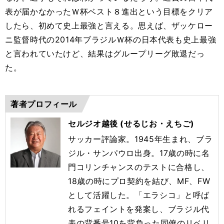
表が届かなかったＷ杯ベスト８進出という目標をクリア
したら、初めて史上最強と言える。思えば、ザッケロー
ニ監督時代の2014年ブラジルＷ杯の日本代表も史上最強
と言われていたけど、結果はグループリーグ敗退だっ
た。
著者プロフィール
セルジオ越後 (せるじお・えちご)
サッカー評論家。1945年生まれ、ブラ
ジル・サンパウロ出身。17歳の時に名
門コリンチャンスのテストに合格し、
18歳の時にプロ契約を結び、MF、FW
として活躍した。「エラシコ」と呼ば
れるフェイントを発案し、ブラジル代
表の背番号10を背負った同僚のリベリ