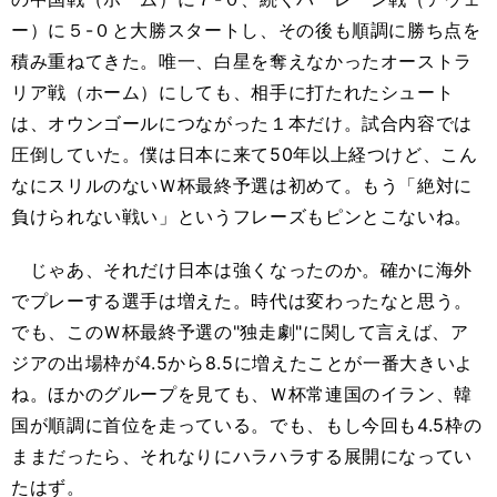
ー）に５-０と大勝スタートし、その後も順調に勝ち点を
積み重ねてきた。唯一、白星を奪えなかったオーストラ
リア戦（ホーム）にしても、相手に打たれたシュート
は、オウンゴールにつながった１本だけ。試合内容では
圧倒していた。僕は日本に来て50年以上経つけど、こん
なにスリルのないＷ杯最終予選は初めて。もう「絶対に
負けられない戦い」というフレーズもピンとこないね。
じゃあ、それだけ日本は強くなったのか。確かに海外
でプレーする選手は増えた。時代は変わったなと思う。
でも、このＷ杯最終予選の"独走劇"に関して言えば、ア
ジアの出場枠が4.5から8.5に増えたことが一番大きいよ
ね。ほかのグループを見ても、Ｗ杯常連国のイラン、韓
国が順調に首位を走っている。でも、もし今回も4.5枠の
ままだったら、それなりにハラハラする展開になってい
たはず。