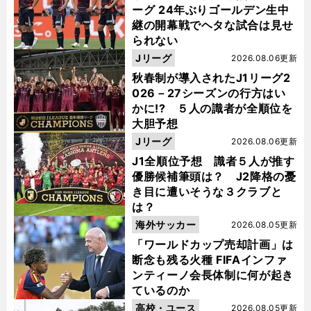
ーグ 24年ぶりゴールデン生中
継の開幕戦でヘタな試合は見せ
られない
Jリーグ
2026.08.06更新
秋春制が導入されたJ1リーグ2
026－27シーズンの行方はい
かに!? ５人の識者が全順位を
大胆予想
Jリーグ
2026.08.06更新
J1全順位予想 識者５人が推す
優勝候補筆頭は？ J2降格の憂
き目に遭いそうな３クラブと
は？
海外サッカー
2026.08.05更新
「ワールドカップ売却計画」は
断念も残る火種 FIFAインファ
ンティーノ会長体制に何が起き
ているのか
高校・ユース
2026.08.05更新