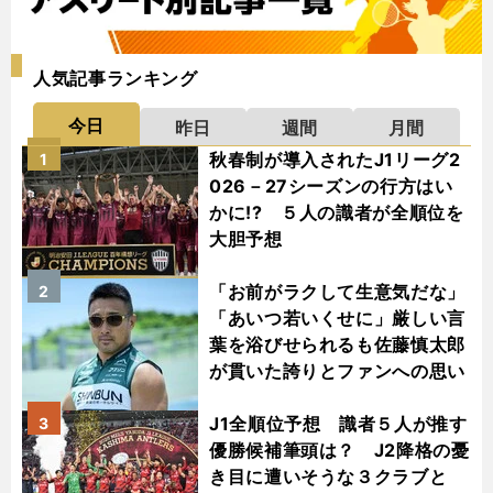
人気記事ランキング
今日
昨日
週間
月間
秋春制が導入されたJ1リーグ2
1
026－27シーズンの行方はい
かに!? ５人の識者が全順位を
大胆予想
「お前がラクして生意気だな」
2
「あいつ若いくせに」厳しい言
葉を浴びせられるも佐藤慎太郎
が貫いた誇りとファンへの思い
J1全順位予想 識者５人が推す
3
優勝候補筆頭は？ J2降格の憂
き目に遭いそうな３クラブと