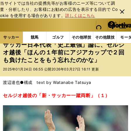
当サイトでは当社の提携先等がお客様のニーズ等について調
査・分析したり、お客様にお勧めの広告を表⽰する⽬的で Co
閉じ
okie を使⽤する場合があります。
詳しくはこちら
る
マイペ
web Sportiva (webスポルティーバ)
検索
メニュ
we
ー
サッカーの記事一覧
サッカー代表
日本代表
サ
b
ジ
サッカー
競馬
ゴルフ
その他球技
その他競技
モー
ス
サッカー日本代表「史上最強」論に、セルジ
ポ
オ越後「ほんの１年前にアジアカップで２回
ル
も負けたことをもう忘れたのかな」
テ
ィ
2025年01月24日 06:55 公開
2026年03月27日 16:11 更新
ー
バ
渡辺達也●構成 text by Watanabe Tatsuya
セルジオ越後の「新・サッカー一蹴両断」（１）