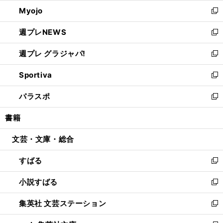
ウ
ン
ウ
Myojo
く
で
ド
ィ
新
開
ウ
ン
し
週プレNEWS
く
で
ド
い
新
開
ウ
ウ
し
週プレ グラジャパ!
く
で
ィ
い
新
開
ン
ウ
し
Sportiva
く
ド
ィ
い
新
ウ
ン
ウ
し
パラスポ
で
ド
ィ
い
新
開
ウ
ン
ウ
し
書籍
く
で
ド
ィ
い
開
ウ
ン
ウ
文芸・文庫・総合
く
で
ド
ィ
開
ウ
ン
すばる
く
で
ド
新
開
ウ
し
小説すばる
く
で
い
新
開
ウ
し
集英社 文芸ステーション
く
ィ
い
新
ン
ウ
し