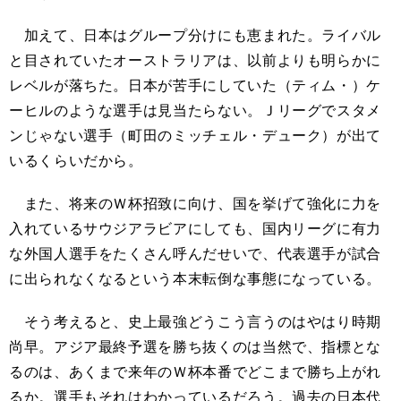
加えて、日本はグループ分けにも恵まれた。ライバル
と目されていたオーストラリアは、以前よりも明らかに
レベルが落ちた。日本が苦手にしていた（ティム・）ケ
ーヒルのような選手は見当たらない。Ｊリーグでスタメ
ンじゃない選手（町田のミッチェル・デューク）が出て
いるくらいだから。
また、将来のＷ杯招致に向け、国を挙げて強化に力を
入れているサウジアラビアにしても、国内リーグに有力
な外国人選手をたくさん呼んだせいで、代表選手が試合
に出られなくなるという本末転倒な事態になっている。
そう考えると、史上最強どうこう言うのはやはり時期
尚早。アジア最終予選を勝ち抜くのは当然で、指標とな
るのは、あくまで来年のＷ杯本番でどこまで勝ち上がれ
るか。選手もそれはわかっているだろう。過去の日本代