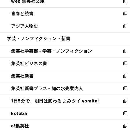
web 集英社文庫
ド
ィ
い
新
ウ
ン
ウ
し
青春と読書
で
ド
ィ
い
新
開
ウ
ン
ウ
し
アジア人物史
く
で
ド
ィ
い
新
開
ウ
ン
ウ
し
学芸・ノンフィクション・新書
く
で
ド
ィ
い
開
ウ
ン
ウ
集英社学芸部 - 学芸・ノンフィクション
く
で
ド
ィ
新
開
ウ
ン
し
集英社ビジネス書
く
で
ド
い
新
開
ウ
ウ
し
集英社新書
く
で
ィ
い
新
開
ン
ウ
し
集英社新書プラス - 知の水先案内人
く
ド
ィ
い
新
ウ
ン
ウ
し
1日5分で、明日は変わる よみタイ yomitai
で
ド
ィ
い
新
開
ウ
ン
ウ
し
kotoba
く
で
ド
ィ
い
新
開
ウ
ン
ウ
し
e!集英社
く
で
ド
ィ
い
新