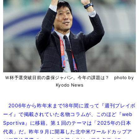
Ｗ杯予選突破目前の森保ジャパン。今年の課題は？ photo by
Kyodo News
2006年から昨年末まで18年間に渡って『週刊プレイボ
ーイ』で掲載されていた名物コラムが、このほど『web
Sportiva』に移籍。第１回のテーマは「2025年の日本
代表」だ。昨年９月に開幕した北中米ワールドカップア