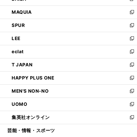
新
ン
ウ
し
MAQUIA
ド
ィ
い
新
ウ
ン
ウ
し
SPUR
で
ド
ィ
い
新
開
ウ
ン
ウ
し
LEE
く
で
ド
ィ
い
新
開
ウ
ン
ウ
し
eclat
く
で
ド
ィ
い
新
開
ウ
ン
ウ
し
T JAPAN
く
で
ド
ィ
い
新
開
ウ
ン
ウ
し
HAPPY PLUS ONE
く
で
ド
ィ
い
新
開
ウ
ン
ウ
し
MEN'S NON-NO
く
で
ド
ィ
い
新
開
ウ
ン
ウ
し
UOMO
く
で
ド
ィ
い
新
開
ウ
ン
ウ
し
集英社オンライン
く
で
ド
ィ
い
新
開
ウ
ン
ウ
し
芸能・情報・スポーツ
く
で
ド
ィ
い
開