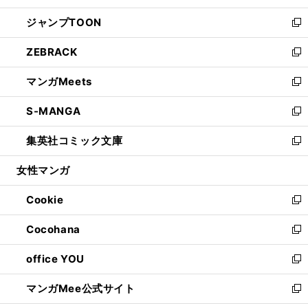
開
ウ
ン
ウ
し
ジャンプTOON
く
で
ド
ィ
い
新
開
ウ
ン
ウ
し
ZEBRACK
く
で
ド
ィ
い
新
開
ウ
ン
ウ
し
マンガMeets
く
で
ド
ィ
い
新
開
ウ
ン
ウ
し
S-MANGA
く
で
ド
ィ
い
新
開
ウ
ン
ウ
し
集英社コミック文庫
く
で
ド
ィ
い
新
開
ウ
ン
ウ
し
女性マンガ
く
で
ド
ィ
い
開
ウ
ン
ウ
Cookie
く
で
ド
ィ
新
開
ウ
ン
し
Cocohana
く
で
ド
い
新
開
ウ
ウ
し
office YOU
く
で
ィ
い
新
開
ン
ウ
し
マンガMee公式サイト
く
ド
ィ
い
新
ウ
ン
ウ
し