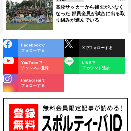
高校サッカーから補欠がいなく
なった 部員全員が試合に出る取
り組みが進んでいる
cebo
X
Facebookで
Xでフォローする
ok
フォローする
uTube
LINE
YouTubeで
LINEで
チャンネル登録
アカウント追加
出
」
セ
全
。
」
stagra
ルジオ越後による今季の欧州組評「
体的に苦戦ぎみ
三笘と久保には早くビッグクラブの壁に挑んでほしい
Instagramで
m
フォローする