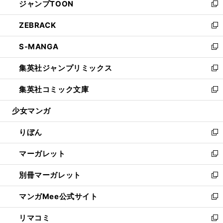
ジャンプTOON
く
で
ド
ィ
い
新
開
ウ
ン
ウ
し
ZEBRACK
く
で
ド
ィ
い
新
開
ウ
ン
ウ
し
S-MANGA
く
で
ド
ィ
い
新
開
ウ
ン
ウ
し
集英社ジャンプリミックス
く
で
ド
ィ
い
新
開
ウ
ン
ウ
し
集英社コミック文庫
く
で
ド
ィ
い
新
開
ウ
ン
ウ
し
少女マンガ
く
で
ド
ィ
い
開
ウ
ン
ウ
りぼん
く
で
ド
ィ
新
開
ウ
ン
し
マーガレット
く
で
ド
い
新
開
ウ
ウ
し
別冊マーガレット
く
で
ィ
い
新
開
ン
ウ
し
マンガMee公式サイト
く
ド
ィ
い
新
ウ
ン
ウ
し
リマコミ
で
ド
ィ
い
新