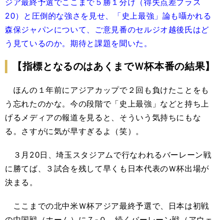
ジア最終予選でここまで５勝１分け（得失点差プラス
20）と圧倒的な強さを見せ、「史上最強」論も囁かれる
森保ジャパンについて、ご意見番のセルジオ越後氏はど
う見ているのか。期待と課題を聞いた。
【指標となるのはあくまでＷ杯本番の結果】
ほんの１年前にアジアカップで２回も負けたことをも
う忘れたのかな。今の段階で「史上最強」などと持ち上
げるメディアの報道を見ると、そういう気持ちにもな
る。さすがに気が早すぎるよ（笑）。
３月20日、埼玉スタジアムで行なわれるバーレーン戦
に勝てば、３試合を残して早くも日本代表のＷ杯出場が
決まる。
ここまでの北中米Ｗ杯アジア最終予選で、日本は初戦
の中国戦（ホーム）に７-０、続くバーレーン戦（アウェ