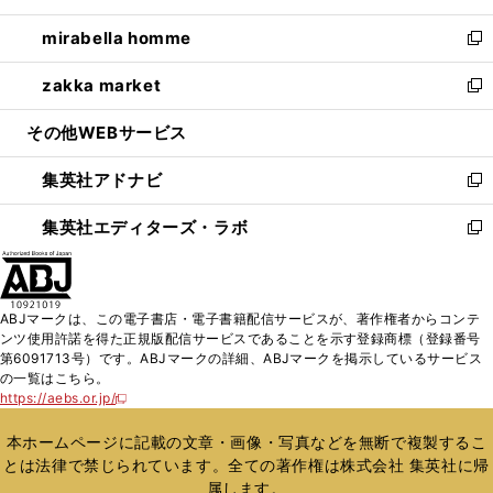
開
ウ
ン
ウ
し
mirabella homme
く
で
ド
ィ
い
新
開
ウ
ン
ウ
し
zakka market
く
で
ド
ィ
い
新
開
ウ
ン
ウ
し
その他WEBサービス
く
で
ド
ィ
い
開
ウ
ン
ウ
集英社アドナビ
く
で
ド
ィ
新
開
ウ
ン
し
集英社エディターズ・ラボ
く
で
ド
い
新
開
ウ
ウ
し
く
で
ィ
い
開
ン
ウ
ABJマークは、この電子書店・電子書籍配信サービスが、著作権者からコンテ
く
ド
ィ
ンツ使用許諾を得た正規版配信サービスであることを示す登録商標（登録番号
ウ
ン
第6091713号）です。ABJマークの詳細、ABJマークを掲示しているサービス
で
ド
の一覧はこちら。
開
ウ
https://aebs.or.jp/
新
く
で
し
い
開
本ホームページに記載の文章・画像・写真などを無断で複製するこ
ウ
く
とは法律で禁じられています。全ての著作権は株式会社 集英社に帰
ィ
属します。
ン