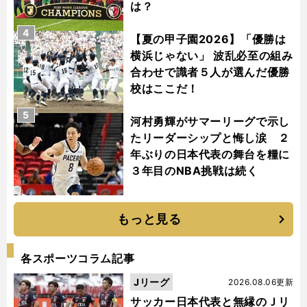
は？
4
【夏の甲子園2026】「優勝は
横浜じゃない」 波乱必至の組み
合わせで識者５人が選んだ優勝
校はここだ！
5
河村勇輝がサマーリーグで示し
たリーダーシップと悔し涙 ２
年ぶりの日本代表の舞台を糧に
３年目のNBA挑戦は続く
もっと見る
各スポーツコラム記事
Jリーグ
2026.08.06更新
サッカー日本代表と無縁のＪリ