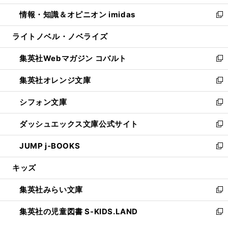
開
ウ
ン
ウ
し
情報・知識＆オピニオン imidas
く
で
ド
ィ
い
新
開
ウ
ン
ウ
し
ライトノベル・ノベライズ
く
で
ド
ィ
い
開
ウ
ン
ウ
集英社Webマガジン コバルト
く
で
ド
ィ
新
開
ウ
ン
し
集英社オレンジ文庫
く
で
ド
い
新
開
ウ
ウ
し
シフォン文庫
く
で
ィ
い
新
開
ン
ウ
し
ダッシュエックス文庫公式サイト
く
ド
ィ
い
新
ウ
ン
ウ
し
JUMP j-BOOKS
で
ド
ィ
い
新
開
ウ
ン
ウ
し
キッズ
く
で
ド
ィ
い
開
ウ
ン
ウ
集英社みらい文庫
く
で
ド
ィ
新
開
ウ
ン
し
集英社の児童図書 S-KIDS.LAND
く
で
ド
い
新
開
ウ
ウ
し