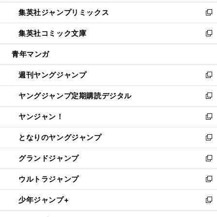
開
ウ
ン
ウ
し
集英社ジャンプリミックス
く
で
ド
ィ
い
新
開
ウ
ン
ウ
し
集英社コミック文庫
く
で
ド
ィ
い
新
開
ウ
ン
ウ
し
青年マンガ
く
で
ド
ィ
い
開
ウ
ン
ウ
週刊ヤングジャンプ
く
で
ド
ィ
新
開
ウ
ン
し
ヤングジャンプ定期購読デジタル
く
で
ド
い
新
開
ウ
ウ
し
ヤンジャン！
く
で
ィ
い
新
開
ン
ウ
し
となりのヤングジャンプ
く
ド
ィ
い
新
ウ
ン
ウ
し
グランドジャンプ
で
ド
ィ
い
新
開
ウ
ン
ウ
し
ウルトラジャンプ
く
で
ド
ィ
い
新
開
ウ
ン
ウ
し
少年ジャンプ+
く
で
ド
ィ
い
新
開
ウ
ン
ウ
し