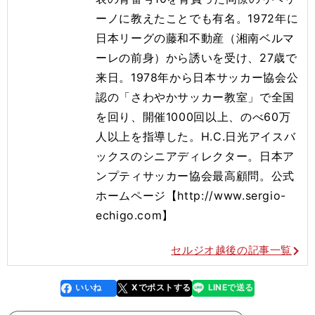
ーノに教えたことでも有名。1972年に
日本リーグの藤和不動産（湘南ベルマ
ーレの前身）から誘いを受け、27歳で
来日。1978年から日本サッカー協会公
認の「さわやかサッカー教室」で全国
を回り、開催1000回以上、のべ60万
人以上を指導した。H.C.日光アイスバ
ックスのシニアディレクター。日本ア
ンプティサッカー協会最高顧問。公式
ホームページ【http://www.sergio-
echigo.com】
セルジオ越後の記事一覧
いいね
Xでポストする
LINEで送る
line
faceboo
x
k