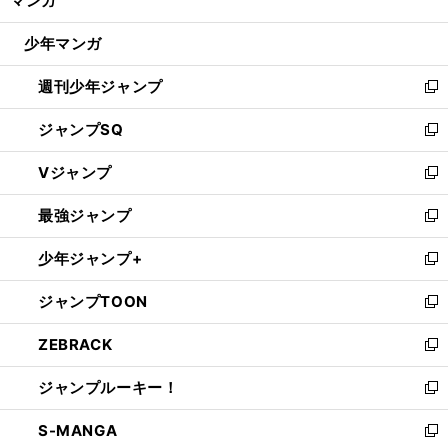
マンガ
ド
閉
ウ
じ
少年マンガ
で
る
開
週刊少年ジャンプ
く
新
し
ジャンプSQ
い
新
ウ
し
Vジャンプ
ィ
い
新
ン
ウ
し
最強ジャンプ
ド
ィ
い
新
ウ
ン
ウ
し
少年ジャンプ+
で
ド
ィ
い
新
開
ウ
ン
ウ
し
ジャンプTOON
く
で
ド
ィ
い
新
開
ウ
ン
ウ
し
ZEBRACK
く
で
ド
ィ
い
新
開
ウ
ン
ウ
し
ジャンプルーキー！
く
で
ド
ィ
い
新
開
ウ
ン
ウ
し
S-MANGA
く
で
ド
ィ
い
新