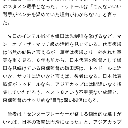
のスタメン選手となった。トゥドールは「こんないいい
選手がベンチを温めていた理由がわからない」と言っ
た。
先日のインテル戦でも鎌田は先制弾を挙げるなど、マ
ン・オブ・ザ・マッチ級の活躍を見せている。代表復帰
は当然の結果と言えるが、筆者は復帰より、外された事
実を重く見る。６年も前から、日本代表の監督として鎌
田を見続けている森保監督の鎌田評は、トゥドールに近
いか、サッリに近いかと言えば、後者になる。日本代表
監督がトゥドールなら、アジアカップには間違いなく招
集していただろう。ベスト８という不甲斐ない成績と、
森保監督のサッリ的な"目"は深い関係にある。
筆者は「センタープレーヤーが務まる鎌田的な選手が
いれば、日本の攻撃は円滑になった」と、アジアカップ