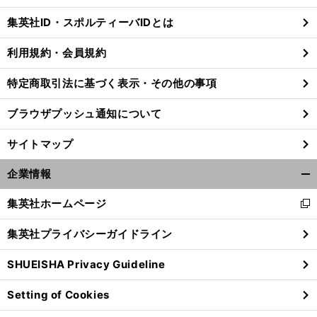
じ
集英社ID・スポルティーバIDとは
る
利用規約・会員規約
特定商取引法に基づく表示・その他の事項
ブラウザプッシュ通知について
サイトマップ
企業情報
開
く/
集英社ホームページ
新
閉
し
じ
集英社プライバシーガイドライン
い
る
ウ
SHUEISHA Privacy Guideline
ィ
ン
Setting of Cookies
ド
ウ