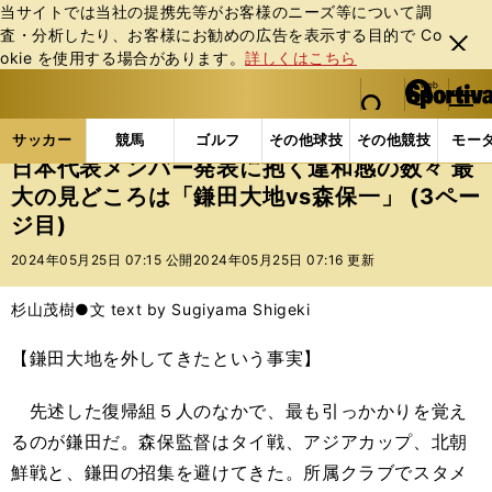
当サイトでは当社の提携先等がお客様のニーズ等について調
査・分析したり、お客様にお勧めの広告を表⽰する⽬的で Co
閉じ
okie を使⽤する場合があります。
詳しくはこちら
る
マイペ
web Sportiva (webスポルティーバ)
検索
メニュ
we
ー
サッカーの記事一覧
サッカー代表
日本代表
日本
b
ジ
サッカー
競馬
ゴルフ
その他球技
その他競技
モー
ス
日本代表メンバー発表に抱く違和感の数々 最
ポ
大の見どころは「鎌田大地vs森保一」 (3ペー
ル
ジ目)
テ
ィ
2024年05月25日 07:15 公開
2024年05月25日 07:16 更新
ー
バ
杉山茂樹●文 text by Sugiyama Shigeki
【鎌田大地を外してきたという事実】
先述した復帰組５人のなかで、最も引っかかりを覚え
るのが鎌田だ。森保監督はタイ戦、アジアカップ、北朝
鮮戦と、鎌田の招集を避けてきた。所属クラブでスタメ