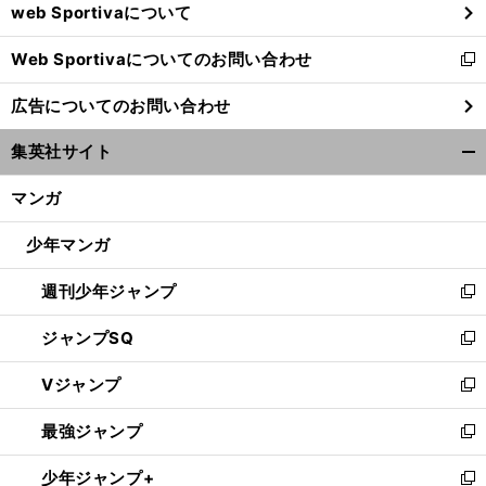
web Sportivaについて
で
開
Web Sportivaについてのお問い合わせ
く
新
し
広告についてのお問い合わせ
い
ウ
集英社サイト
ィ
開
ン
く/
マンガ
ド
閉
ウ
じ
少年マンガ
で
る
開
週刊少年ジャンプ
く
新
し
ジャンプSQ
い
新
ウ
し
Vジャンプ
ィ
い
新
ン
ウ
し
最強ジャンプ
ド
ィ
い
新
ウ
ン
ウ
し
少年ジャンプ+
で
ド
ィ
い
新