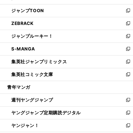
開
ウ
ン
ウ
し
ジャンプTOON
く
で
ド
ィ
い
新
開
ウ
ン
ウ
し
ZEBRACK
く
で
ド
ィ
い
新
開
ウ
ン
ウ
し
ジャンプルーキー！
く
で
ド
ィ
い
新
開
ウ
ン
ウ
し
S-MANGA
く
で
ド
ィ
い
新
開
ウ
ン
ウ
し
集英社ジャンプリミックス
く
で
ド
ィ
い
新
開
ウ
ン
ウ
し
集英社コミック文庫
く
で
ド
ィ
い
新
開
ウ
ン
ウ
し
青年マンガ
く
で
ド
ィ
い
開
ウ
ン
ウ
週刊ヤングジャンプ
く
で
ド
ィ
新
開
ウ
ン
し
ヤングジャンプ定期購読デジタル
く
で
ド
い
新
開
ウ
ウ
し
ヤンジャン！
く
で
ィ
い
新
開
ン
ウ
し