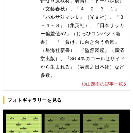
併せ９度取材。著書に『ドーハ以後』
（文藝春秋）、『４－２－３－１』
『バルサ対マンＵ』（光文社）、『３
－４－３』（集英社）、『日本サッカ
ー偏差値52』（じっぴコンパクト新
書）、『「負け」に向き合う勇気』
（星海社新書）、『監督図鑑』（廣済
堂出版）、『36.4％のゴールはサイド
から生まれる』（実業之日本社）など
多数。
杉山茂樹の記事一覧
フォトギャラリーを見る