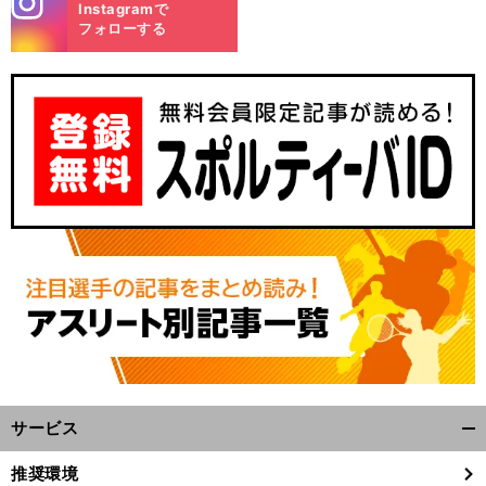
Instagramで
m
フォローする
谷
細
」
口彰悟が感じた残念な現実
カタール２年目は「
部へのこだわりが最後に大きな差に
サービス
開
く/
推奨環境
閉