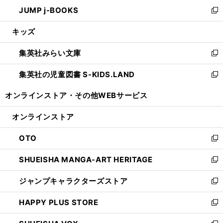
ン
ウ
し
JUMP j-BOOKS
で
ド
ィ
い
新
開
ウ
ン
ウ
し
キッズ
く
で
ド
ィ
い
開
ウ
ン
ウ
集英社みらい文庫
く
で
ド
ィ
新
開
ウ
ン
し
集英社の児童図書 S-KIDS.LAND
く
で
ド
い
新
開
ウ
ウ
し
オンラインストア・
その他WEBサービス
く
で
ィ
い
開
ン
ウ
オンラインストア
く
ド
ィ
ウ
ン
OTO
で
ド
新
開
ウ
し
SHUEISHA MANGA-ART HERITAGE
く
で
い
新
開
ウ
し
ジャンプキャラクターズストア
く
ィ
い
新
ン
ウ
し
HAPPY PLUS STORE
ド
ィ
い
新
ウ
ン
ウ
し