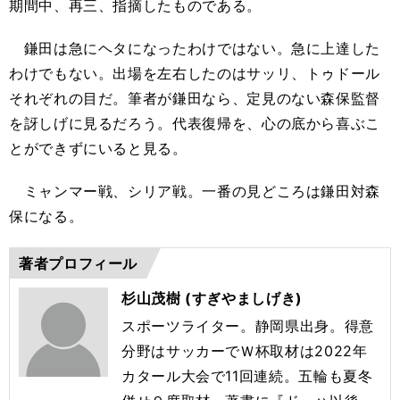
期間中、再三、指摘したものである。
鎌田は急にヘタになったわけではない。急に上達した
わけでもない。出場を左右したのはサッリ、トゥドール
それぞれの目だ。筆者が鎌田なら、定見のない森保監督
を訝しげに見るだろう。代表復帰を、心の底から喜ぶこ
とができずにいると見る。
ミャンマー戦、シリア戦。一番の見どころは鎌田対森
保になる。
著者プロフィール
杉山茂樹 (すぎやましげき)
スポーツライター。静岡県出身。得意
分野はサッカーでＷ杯取材は2022年
カタール大会で11回連続。五輪も夏冬