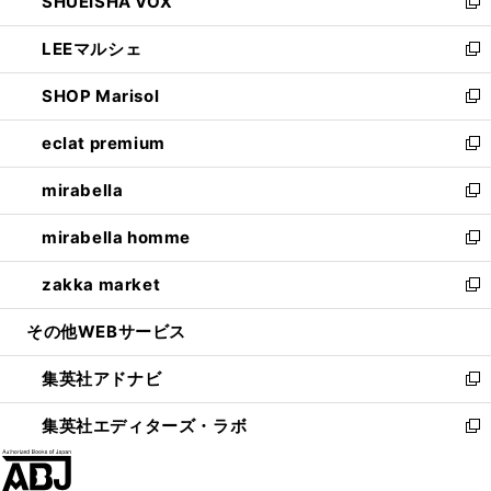
SHUEISHA VOX
で
ド
ィ
い
新
開
ウ
ン
ウ
し
LEEマルシェ
く
で
ド
ィ
い
新
開
ウ
ン
ウ
し
SHOP Marisol
く
で
ド
ィ
い
新
開
ウ
ン
ウ
し
eclat premium
く
で
ド
ィ
い
新
開
ウ
ン
ウ
し
mirabella
く
で
ド
ィ
い
新
開
ウ
ン
ウ
し
mirabella homme
く
で
ド
ィ
い
新
開
ウ
ン
ウ
し
zakka market
く
で
ド
ィ
い
新
開
ウ
ン
ウ
し
その他WEBサービス
く
で
ド
ィ
い
開
ウ
ン
ウ
集英社アドナビ
く
で
ド
ィ
新
開
ウ
ン
し
集英社エディターズ・ラボ
く
で
ド
い
新
開
ウ
ウ
し
く
で
ィ
い