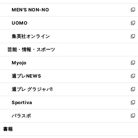
開
ウ
ン
ウ
し
MEN'S NON-NO
く
で
ド
ィ
い
新
開
ウ
ン
ウ
し
UOMO
く
で
ド
ィ
い
新
開
ウ
ン
ウ
し
集英社オンライン
く
で
ド
ィ
い
新
開
ウ
ン
ウ
し
芸能・情報・スポーツ
く
で
ド
ィ
い
開
ウ
ン
ウ
Myojo
く
で
ド
ィ
新
開
ウ
ン
し
週プレNEWS
く
で
ド
い
新
開
ウ
ウ
し
週プレ グラジャパ!
く
で
ィ
い
新
開
ン
ウ
し
Sportiva
く
ド
ィ
い
新
ウ
ン
ウ
し
パラスポ
で
ド
ィ
い
新
開
ウ
ン
ウ
し
書籍
く
で
ド
ィ
い
開
ウ
ン
ウ