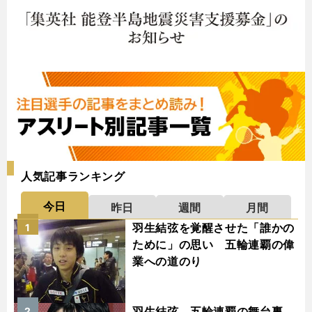
人気記事ランキング
今日
昨日
週間
月間
羽生結弦を覚醒させた「誰かの
1
ために」の思い 五輪連覇の偉
業への道のり
羽生結弦、五輪連覇の舞台裏
2