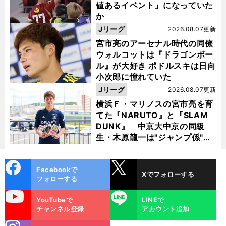
値あるイベント」になっていた
か
Jリーグ
2026.08.07更新
宮市亮のアーセナル時代の同僚
ウォルコットは『ドラゴンボー
ル』が大好き ポドルスキは日向
小次郎に憧れていた
Jリーグ
2026.08.07更新
横浜Ｆ・マリノスの宮市亮を育
てた『NARUTO』と『SLAM
DUNK』 中京大中京の同級
生・木原龍一は"ジャンプ係"だ
った
cebo
X
Facebookで
Xでフォローする
ok
フォローする
uTube
LINE
YouTubeで
LINEで
チャンネル登録
アカウント追加
stagra