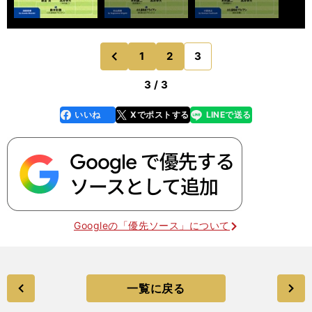
1
2
3
のページへ
前
3 / 3
いいね
Xでポストする
LINEで送る
line
faceboo
x
k
Googleの「優先ソース」について
一覧に戻る