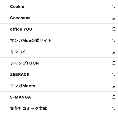
開
ウ
ン
ウ
Cookie
く
で
ド
ィ
新
開
ウ
ン
し
Cocohana
く
で
ド
い
新
開
ウ
ウ
し
office YOU
く
で
ィ
い
新
開
ン
ウ
し
マンガMee公式サイト
く
ド
ィ
い
新
ウ
ン
ウ
し
リマコミ
で
ド
ィ
い
新
開
ウ
ン
ウ
し
ジャンプTOON
く
で
ド
ィ
い
新
開
ウ
ン
ウ
し
ZEBRACK
く
で
ド
ィ
い
新
開
ウ
ン
ウ
し
マンガMeets
く
で
ド
ィ
い
新
開
ウ
ン
ウ
し
S-MANGA
く
で
ド
ィ
い
新
開
ウ
ン
ウ
し
集英社コミック文庫
く
で
ド
ィ
い
新
開
ウ
ン
ウ
し