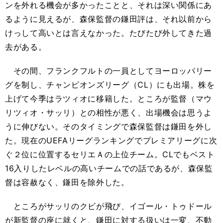
ンを外れる機会が多かったことと、それは深い関係にあ
るように見えるが、森保監督の鎌田評は、それ以前から
けっして高いとは言えなかった。たびたび外してきた過
去がある。
その間、フランクフルトの一員としてヨーロッパリー
グを制し、チャンピオンズリーグ（CL）にも出場。株を
上げて今季はラツィオに移籍した。ところが監督（マウ
リツィオ・サッリ）との相性が悪く、出場機会は思うよ
うに伸びない。そのタイミングで森保監督は鎌田を外し
た。現在のUEFAリーグランキングでプレミアリーグに次
ぐ２位に位置するセリエＡの上位チーム。CLでもベスト
16入りしたレベルの高いチームでの話であるが、森保監
督は容赦なく、鎌田を除外した。
ところがサッリのクビが飛び、イゴール・トゥドール
が新監督の座に就くと、鎌田に対する扱いは一変、不動