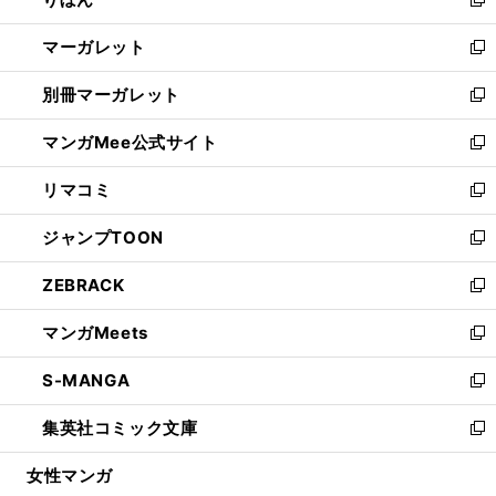
ド
ィ
新
開
ウ
ン
し
マーガレット
く
で
ド
い
新
開
ウ
ウ
し
別冊マーガレット
く
で
ィ
い
新
開
ン
ウ
し
マンガMee公式サイト
く
ド
ィ
い
新
ウ
ン
ウ
し
リマコミ
で
ド
ィ
い
新
開
ウ
ン
ウ
し
ジャンプTOON
く
で
ド
ィ
い
新
開
ウ
ン
ウ
し
ZEBRACK
く
で
ド
ィ
い
新
開
ウ
ン
ウ
し
マンガMeets
く
で
ド
ィ
い
新
開
ウ
ン
ウ
し
S-MANGA
く
で
ド
ィ
い
新
開
ウ
ン
ウ
し
集英社コミック文庫
く
で
ド
ィ
い
新
開
ウ
ン
ウ
し
女性マンガ
く
で
ド
ィ
い