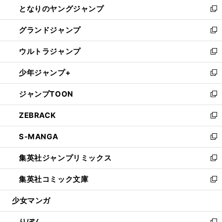
となりのヤングジャンプ
く
ド
ィ
い
新
ウ
ン
ウ
し
グランドジャンプ
で
ド
ィ
い
新
開
ウ
ン
ウ
し
ウルトラジャンプ
く
で
ド
ィ
い
新
開
ウ
ン
ウ
し
少年ジャンプ+
く
で
ド
ィ
い
新
開
ウ
ン
ウ
し
ジャンプTOON
く
で
ド
ィ
い
新
開
ウ
ン
ウ
し
ZEBRACK
く
で
ド
ィ
い
新
開
ウ
ン
ウ
し
S-MANGA
く
で
ド
ィ
い
新
開
ウ
ン
ウ
し
集英社ジャンプリミックス
く
で
ド
ィ
い
新
開
ウ
ン
ウ
し
集英社コミック文庫
く
で
ド
ィ
い
新
開
ウ
ン
ウ
し
少女マンガ
く
で
ド
ィ
い
開
ウ
ン
ウ
りぼん
く
で