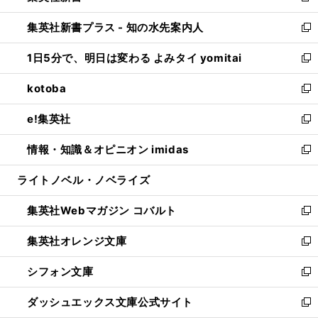
開
ン
ウ
し
集英社新書プラス - 知の水先案内人
く
ド
ィ
い
新
ウ
ン
ウ
し
1日5分で、明日は変わる よみタイ yomitai
で
ド
ィ
い
新
開
ウ
ン
ウ
し
kotoba
く
で
ド
ィ
い
新
開
ウ
ン
ウ
し
e!集英社
く
で
ド
ィ
い
新
開
ウ
ン
ウ
し
情報・知識＆オピニオン imidas
く
で
ド
ィ
い
新
開
ウ
ン
ウ
し
ライトノベル・ノベライズ
く
で
ド
ィ
い
開
ウ
ン
ウ
集英社Webマガジン コバルト
く
で
ド
ィ
新
開
ウ
ン
し
集英社オレンジ文庫
く
で
ド
い
新
開
ウ
ウ
し
シフォン文庫
く
で
ィ
い
新
開
ン
ウ
し
ダッシュエックス文庫公式サイト
く
ド
ィ
い
新
ウ