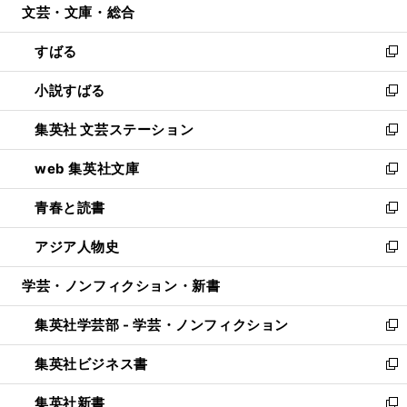
文芸・文庫・総合
く
で
ド
ィ
開
ウ
ン
すばる
く
で
ド
新
開
ウ
し
小説すばる
く
で
い
新
開
ウ
し
集英社 文芸ステーション
く
ィ
い
新
ン
ウ
し
web 集英社文庫
ド
ィ
い
新
ウ
ン
ウ
し
青春と読書
で
ド
ィ
い
新
開
ウ
ン
ウ
し
アジア人物史
く
で
ド
ィ
い
新
開
ウ
ン
ウ
し
学芸・ノンフィクション・新書
く
で
ド
ィ
い
開
ウ
ン
ウ
集英社学芸部 - 学芸・ノンフィクション
く
で
ド
ィ
新
開
ウ
ン
し
集英社ビジネス書
く
で
ド
い
新
開
ウ
ウ
し
集英社新書
く
で
ィ
い
新