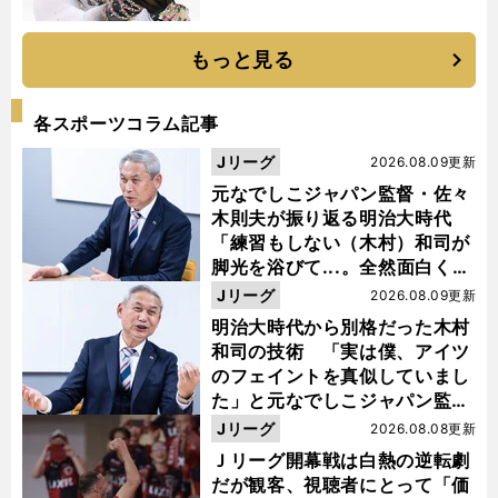
もっと見る
各スポーツコラム記事
Jリーグ
2026.08.09更新
元なでしこジャパン監督・佐々
木則夫が振り返る明治大時代
「練習もしない（木村）和司が
脚光を浴びて...。全然面白くな
い４年間でした」
Jリーグ
2026.08.09更新
明治大時代から別格だった木村
和司の技術 「実は僕、アイツ
のフェイントを真似していまし
た」と元なでしこジャパン監
督・佐々木則夫
Jリーグ
2026.08.08更新
Ｊリーグ開幕戦は白熱の逆転劇
だが観客、視聴者にとって「価