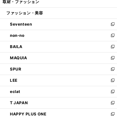
取材・ファッション
く
で
ド
ィ
い
開
ウ
ン
ウ
ファッション・美容
く
で
ド
ィ
開
ウ
ン
Seventeen
く
で
ド
新
開
ウ
し
non-no
く
で
い
新
開
ウ
し
BAILA
く
ィ
い
新
ン
ウ
し
MAQUIA
ド
ィ
い
新
ウ
ン
ウ
し
SPUR
で
ド
ィ
い
新
開
ウ
ン
ウ
し
LEE
く
で
ド
ィ
い
新
開
ウ
ン
ウ
し
eclat
く
で
ド
ィ
い
新
開
ウ
ン
ウ
し
T JAPAN
く
で
ド
ィ
い
新
開
ウ
ン
ウ
し
HAPPY PLUS ONE
く
で
ド
ィ
い
新