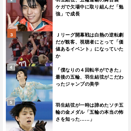
ケガで欠場中に取り組んだ「勉
強」で成長
Ｊリーグ開幕戦は白熱の逆転劇
3
だが観客、視聴者にとって「価
値あるイベント」になっていた
か
4
「僕なりの４回転半ができた」
最後の五輪、羽生結弦がこだわ
ったジャンプの美学
5
羽生結弦が一時は諦めたソチ五
輪の金メダル「五輪の本当の怖
さを知った......」