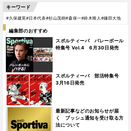
キーワード
#久保建英
#日本代表
#杉山茂樹
#森保一
#鈴木唯人
#鎌田大地
編集部のおすすめ
スポルティーバ バレーボール
特集号 Vol.4 6月30日発売
スポルティーバ 部活特集号
3月16日発売
最新記事などのお知らせが届
く プッシュ通知を受け取る方
法について